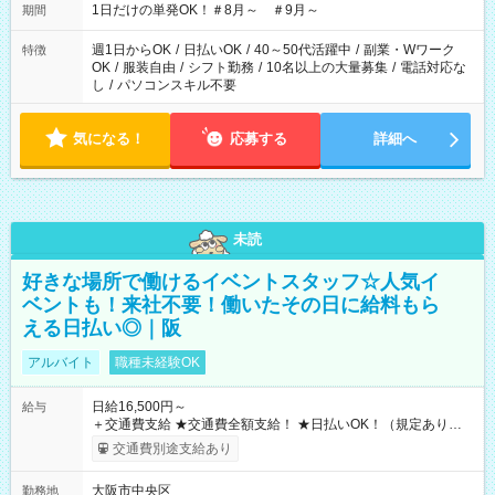
1日だけの単発OK！＃8月～ ＃9月～
期間
週1日からOK
/
日払いOK
/
40～50代活躍中
/
副業・Wワーク
特徴
OK
/
服装自由
/
シフト勤務
/
10名以上の大量募集
/
電話対応な
し
/
パソコンスキル不要
気になる！
応募する
詳細へ
未読
好きな場所で働けるイベントスタッフ☆人気イ
ベントも！来社不要！働いたその日に給料もら
える日払い◎｜阪
アルバイト
職種未経験OK
日給16,500円～
給与
＋交通費支給 ★交通費全額支給！ ★日払いOK！（規定あり） ┗
働いたその日に現金GET♪ お仕事後はコンビニATMから 日払
交通費別途支給あり
い分を引き落とせます！ 【試用期間】試用期間なし
大阪市中央区
勤務地