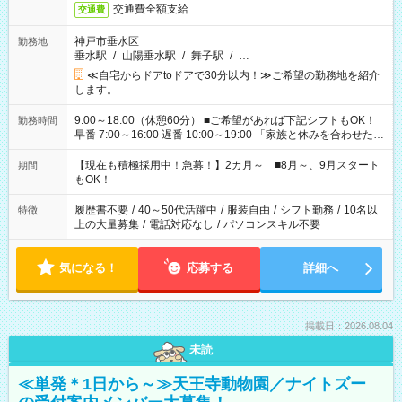
交通費全額支給
交通費
神戸市垂水区
勤務地
垂水駅
/
山陽垂水駅
/
舞子駅
/
…
≪自宅からドアtoドアで30分以内！≫ご希望の勤務地を紹介
します。
9:00～18:00（休憩60分） ■ご希望があれば下記シフトもOK！
勤務時間
早番 7:00～16:00 遅番 10:00～19:00 「家族と休みを合わせた
い」 「余裕を持って夕飯の準備がしたい」 「できれば残業はし
たくない」 など、ご希望を教えてくださいね。 ※Wワーク希望
【現在も積極採用中！急募！】2カ月～ ■8月～、9月スタート
期間
の方へ 今ご覧のお仕事で希望する勤務時間と、もう1つのお仕事
もOK！
の勤務時間。 合計で週40時間を超える場合は応募できません。
履歴書不要
/
40～50代活躍中
/
服装自由
/
シフト勤務
/
10名以
特徴
上の大量募集
/
電話対応なし
/
パソコンスキル不要
気になる！
応募する
詳細へ
掲載日：2026.08.04
未読
≪単発＊1日から～≫天王寺動物園／ナイトズー