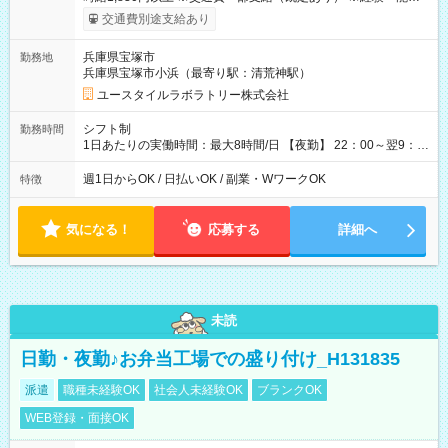
考慮して決定します 【収入例】 週1回勤務の場合：1,830円×8時
交通費別途支給あり
間×4回=5万8,560円 週3回勤務の場合：1,830円×8時間×12回
=17万5,680円 【試用期間】試用期間あり 試用期間の長さ：2ヶ
兵庫県宝塚市
勤務地
月 ※ 雇用形態と給与に、本採用時と異なる部分があります。 雇
兵庫県宝塚市小浜（最寄り駅：清荒神駅）
用形態：本採用時と同じです。 給与：時給 1,550円以上
ユースタイルラボラトリー株式会社
シフト制
勤務時間
1日あたりの実働時間：最大8時間/日 【夜勤】 22：00～翌9：
00 ※週1日～OK ／ 夜勤専従 ＊＊ 勤務時間例 ＊＊ ■22時か
ら翌7時 ■23時から翌8時 ■24時から翌9時 など ※上記の時間
週1日からOK / 日払いOK / 副業・WワークOK
特徴
内で8時間勤務（休憩1時間）ご利用者様により、時間は異なり
ます。 ※曜日固定（毎週同じ曜日での勤務となります）
気になる！
応募する
詳細へ
未読
日勤・夜勤♪お弁当工場での盛り付け_H131835
派遣
職種未経験OK
社会人未経験OK
ブランクOK
WEB登録・面接OK