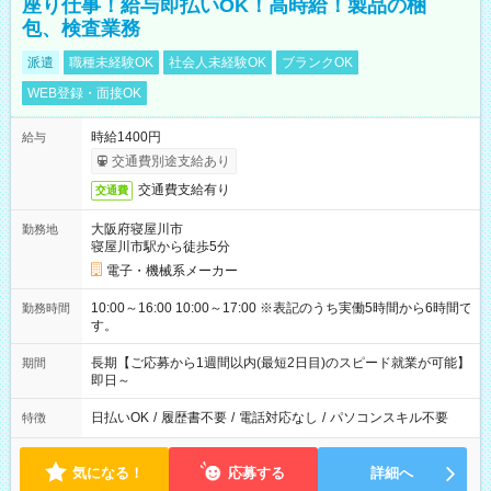
座り仕事！給与即払いOK！高時給！製品の梱
包、検査業務
派遣
職種未経験OK
社会人未経験OK
ブランクOK
WEB登録・面接OK
時給1400円
給与
交通費別途支給あり
交通費支給有り
交通費
大阪府寝屋川市
勤務地
寝屋川市駅から徒歩5分
電子・機械系メーカー
10:00～16:00 10:00～17:00 ※表記のうち実働5時間から6時間で
勤務時間
す。
長期【ご応募から1週間以内(最短2日目)のスピード就業が可能】
期間
即日～
日払いOK
/
履歴書不要
/
電話対応なし
/
パソコンスキル不要
特徴
気になる！
応募する
詳細へ