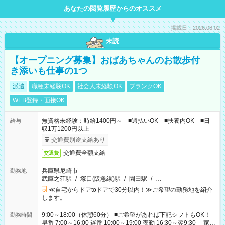
あなたの閲覧履歴からのオススメ
掲載日：2026.08.02
未読
【オープニング募集】おばあちゃんのお散歩付
き添いも仕事の1つ
派遣
職種未経験OK
社会人未経験OK
ブランクOK
WEB登録・面接OK
無資格未経験：時給1400円～ ■週払いOK ■扶養内OK ■日
給与
収1万1200円以上
交通費別途支給あり
交通費全額支給
交通費
兵庫県尼崎市
勤務地
武庫之荘駅
/
塚口(阪急線)駅
/
園田駅
/
…
≪自宅からドアtoドアで30分以内！≫ご希望の勤務地を紹介
します。
9:00～18:00（休憩60分） ■ご希望があれば下記シフトもOK！
勤務時間
早番 7:00～16:00 遅番 10:00～19:00 夜勤 16:30～翌9:30 「家族