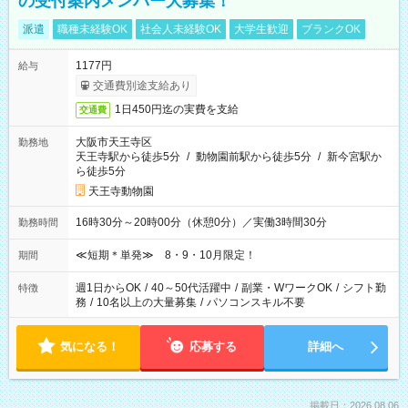
の受付案内メンバー大募集！
派遣
職種未経験OK
社会人未経験OK
大学生歓迎
ブランクOK
1177円
給与
交通費別途支給あり
1日450円迄の実費を支給
交通費
大阪市天王寺区
勤務地
天王寺駅から徒歩5分
/
動物園前駅から徒歩5分
/
新今宮駅か
ら徒歩5分
天王寺動物園
16時30分～20時00分（休憩0分）／実働3時間30分
勤務時間
≪短期＊単発≫ 8・9・10月限定！
期間
週1日からOK
/
40～50代活躍中
/
副業・WワークOK
/
シフト勤
特徴
務
/
10名以上の大量募集
/
パソコンスキル不要
気になる！
応募する
詳細へ
掲載日：2026.08.06