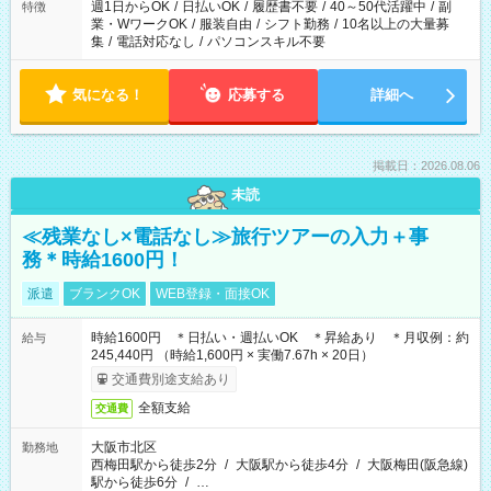
週1日からOK
/
日払いOK
/
履歴書不要
/
40～50代活躍中
/
副
特徴
業・WワークOK
/
服装自由
/
シフト勤務
/
10名以上の大量募
集
/
電話対応なし
/
パソコンスキル不要
気になる！
応募する
詳細へ
掲載日：2026.08.06
未読
≪残業なし×電話なし≫旅行ツアーの入力＋事
務＊時給1600円！
派遣
ブランクOK
WEB登録・面接OK
時給1600円 ＊日払い・週払いOK ＊昇給あり ＊月収例：約
給与
245,440円 （時給1,600円 × 実働7.67h × 20日）
交通費別途支給あり
全額支給
交通費
大阪市北区
勤務地
西梅田駅から徒歩2分
/
大阪駅から徒歩4分
/
大阪梅田(阪急線)
駅から徒歩6分
/
…