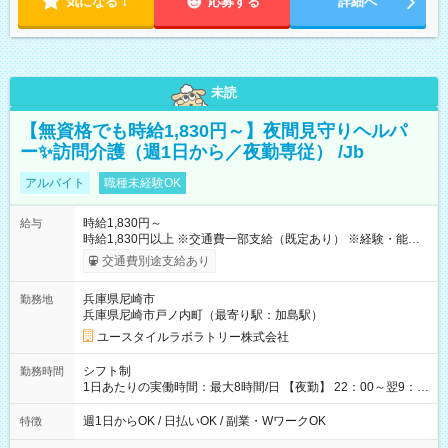
気になる！
応募する
詳細へ
未読
【無資格でも時給1,830円～】夜間見守りヘルパ
ー✨訪問介護（週1日から／夜勤専従） /Jb
アルバイト
職種未経験OK
時給1,830円～
給与
時給1,830円以上 ※交通費一部支給（既定あり） ※経験・能力を
考慮して決定します 【収入例】 週1回勤務の場合：1,830円×8時
交通費別途支給あり
間×4回=5万8,560円 週3回勤務の場合：1,830円×8時間×12回
=17万5,680円 【試用期間】試用期間あり 試用期間の長さ：2ヶ
兵庫県尼崎市
勤務地
月 ※ 雇用形態と給与に、本採用時と異なる部分があります。 雇
兵庫県尼崎市戸ノ内町（最寄り駅：加島駅）
用形態：本採用時と同じです。 給与：時給 1,550円以上
ユースタイルラボラトリー株式会社
シフト制
勤務時間
1日あたりの実働時間：最大8時間/日 【夜勤】 22：00～翌9：
00 ※週1日～OK ／ 夜勤専従 ＊＊ 勤務時間例 ＊＊ ■22時か
ら翌7時 ■23時から翌8時 ■24時から翌9時 など ※上記の時間
週1日からOK / 日払いOK / 副業・WワークOK
特徴
内で8時間勤務（休憩1時間）ご利用者様により、時間は異なり