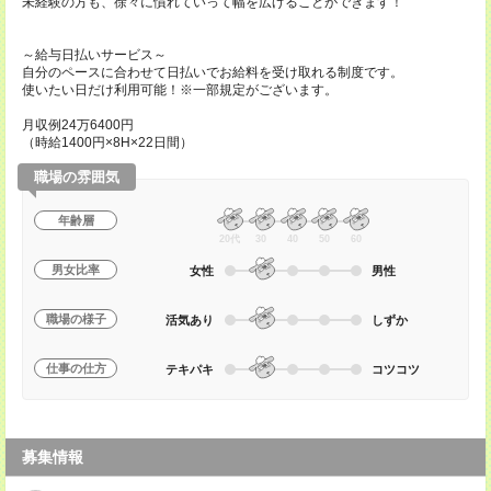
未経験の方も、徐々に慣れていって幅を広げることができます！
～給与日払いサービス～
自分のペースに合わせて日払いでお給料を受け取れる制度です。
使いたい日だけ利用可能！※一部規定がございます。
月収例24万6400円
（時給1400円×8H×22日間）
職場の雰囲気
年齢層
20代
30
40
50
60
男女比率
女性
男性
職場の様子
活気あり
しずか
仕事の仕方
テキパキ
コツコツ
募集情報