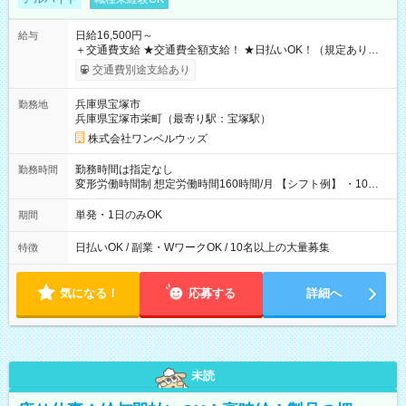
日給16,500円～
給与
＋交通費支給 ★交通費全額支給！ ★日払いOK！（規定あり） ┗
働いたその日に現金GET♪ お仕事後はコンビニATMから 日払
交通費別途支給あり
い分を引き落とせます！ 【試用期間】試用期間なし
兵庫県宝塚市
勤務地
兵庫県宝塚市栄町（最寄り駅：宝塚駅）
株式会社ワンベルウッズ
勤務時間は指定なし
勤務時間
変形労働時間制 想定労働時間160時間/月 【シフト例】 ・10：
00～20：00
単発・1日のみOK
期間
日払いOK / 副業・WワークOK / 10名以上の大量募集
特徴
気になる！
応募する
詳細へ
未読