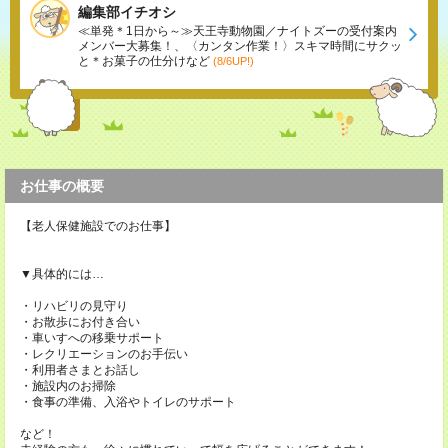
編集部イチオシ
≪単発＊1日から～≫天王寺動物園／ナイトズーの受付案内
メンバー大募集！、〈カンタン作業！〉スキマ時間にサクッ
と＊お菓子の仕分けなど
(8/6UP!)
お仕事の概要
【老人保健施設でのお仕事】
▼具体的には…
・リハビリの見守り
・お散歩にお付き合い
・車いすへの移乗サポート
・レクリエーションのお手伝い
・利用者さまとお話し
・施設内のお掃除
・食事の準備、入浴やトイレのサポート
など！