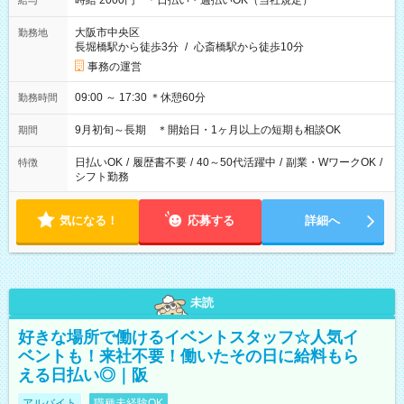
時給 2000円 ＊日払い・週払いOK（当社規定）
給与
大阪市中央区
勤務地
長堀橋駅から徒歩3分
/
心斎橋駅から徒歩10分
事務の運営
09:00 ～ 17:30 ＊休憩60分
勤務時間
9月初旬～長期 ＊開始日・1ヶ月以上の短期も相談OK
期間
日払いOK
/
履歴書不要
/
40～50代活躍中
/
副業・WワークOK
/
特徴
シフト勤務
気になる！
応募する
詳細へ
未読
好きな場所で働けるイベントスタッフ☆人気イ
ベントも！来社不要！働いたその日に給料もら
える日払い◎｜阪
アルバイト
職種未経験OK