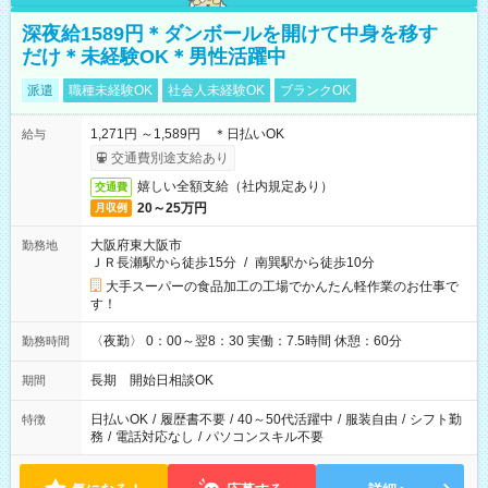
深夜給1589円＊ダンボールを開けて中身を移す
だけ＊未経験OK＊男性活躍中
派遣
職種未経験OK
社会人未経験OK
ブランクOK
1,271円 ～1,589円 ＊日払いOK
給与
交通費別途支給あり
嬉しい全額支給（社内規定あり）
交通費
20～25万円
月収例
大阪府東大阪市
勤務地
ＪＲ長瀬駅から徒歩15分
/
南巽駅から徒歩10分
大手スーパーの食品加工の工場でかんたん軽作業のお仕事で
す！
〈夜勤〉 0：00～翌8：30 実働：7.5時間 休憩：60分
勤務時間
長期 開始日相談OK
期間
日払いOK
/
履歴書不要
/
40～50代活躍中
/
服装自由
/
シフト勤
特徴
務
/
電話対応なし
/
パソコンスキル不要