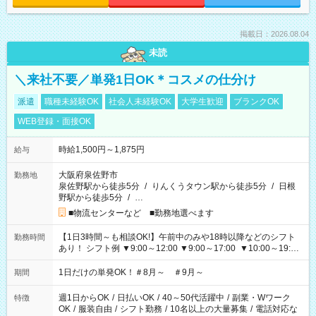
掲載日：2026.08.04
未読
＼来社不要／単発1日OK＊コスメの仕分け
派遣
職種未経験OK
社会人未経験OK
大学生歓迎
ブランクOK
WEB登録・面接OK
時給1,500円～1,875円
給与
大阪府泉佐野市
勤務地
泉佐野駅から徒歩5分
/
りんくうタウン駅から徒歩5分
/
日根
野駅から徒歩5分
/
…
■物流センターなど ■勤務地選べます
【1日3時間～も相談OK!】午前中のみや18時以降などのシフト
勤務時間
あり！ シフト例 ▼9:00～12:00 ▼9:00～17:00 ▼10:00～19:00
▼18:00～21:00
1日だけの単発OK！＃8月～ ＃9月～
期間
週1日からOK
/
日払いOK
/
40～50代活躍中
/
副業・Wワーク
特徴
OK
/
服装自由
/
シフト勤務
/
10名以上の大量募集
/
電話対応な