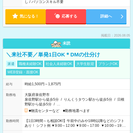
し
/
パソコンスキル不要
気になる！
応募する
詳細へ
掲載日：2026.08.05
未読
＼来社不要／単発1日OK＊DMの仕分け
派遣
職種未経験OK
社会人未経験OK
大学生歓迎
ブランクOK
WEB登録・面接OK
時給1,500円～1,875円
給与
大阪府泉佐野市
勤務地
泉佐野駅から徒歩5分
/
りんくうタウン駅から徒歩5分
/
日根
野駅から徒歩5分
/
…
■物流センターなど ■勤務地選べます
【1日3時間～も相談OK!】午前中のみや18時以降などのシフト
勤務時間
あり！ シフト例 ▼9:00～12:00 ▼9:00～17:00 ▼10:00～19:00
▼18:00～21:00