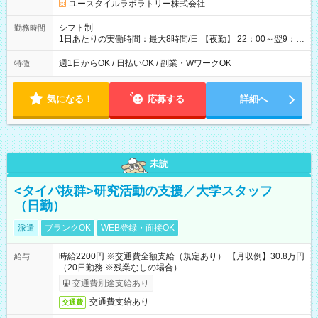
ユースタイルラボラトリー株式会社
シフト制
勤務時間
1日あたりの実働時間：最大8時間/日 【夜勤】 22：00～翌9：
00 ※週1日～OK ／ 夜勤専従 ＊＊ 勤務時間例 ＊＊ ■22時か
ら翌7時 ■23時から翌8時 ■24時から翌9時 など ※上記の時間
週1日からOK / 日払いOK / 副業・WワークOK
特徴
内で8時間勤務（休憩1時間）ご利用者様により、時間は異なり
ます。 ※曜日固定（毎週同じ曜日での勤務となります）
気になる！
応募する
詳細へ
未読
<タイパ抜群>研究活動の支援／大学スタッフ
（日勤）
派遣
ブランクOK
WEB登録・面接OK
時給2200円 ※交通費全額支給（規定あり） 【月収例】30.8万円
給与
（20日勤務 ※残業なしの場合）
交通費別途支給あり
交通費支給あり
交通費