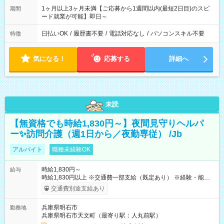
1ヶ月以上3ヶ月未満【ご応募から1週間以内(最短2日目)のスピ
期間
ード就業が可能】即日～
日払いOK
/
履歴書不要
/
電話対応なし
/
パソコンスキル不要
特徴
気になる！
応募する
詳細へ
未読
【無資格でも時給1,830円～】夜間見守りヘルパ
ー✨訪問介護（週1日から／夜勤専従） /Jb
アルバイト
職種未経験OK
時給1,830円～
給与
時給1,830円以上 ※交通費一部支給（既定あり） ※経験・能力を
考慮して決定します 【収入例】 週1回勤務の場合：1,830円×8時
交通費別途支給あり
間×4回=5万8,560円 週3回勤務の場合：1,830円×8時間×12回
=17万5,680円 【試用期間】試用期間あり 試用期間の長さ：2ヶ
兵庫県明石市
勤務地
月 ※ 雇用形態と給与に、本採用時と異なる部分があります。 雇
兵庫県明石市天文町（最寄り駅：人丸前駅）
用形態：本採用時と同じです。 給与：時給 1,550円以上