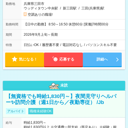
兵庫県三田市
勤務地
ウッディタウン中央駅
/
新三田駅
/
三田(兵庫県)駅
空調ありの職場!
【日中の勤務】 8:50～16:50 休憩60分 [実働]7時間00分
勤務時間
2026年9月上旬～長期
期間
日払いOK
/
履歴書不要
/
電話対応なし
/
パソコンスキル不要
特徴
気になる！
応募する
詳細へ
未読
【無資格でも時給1,830円～】夜間見守りヘルパ
ー✨訪問介護（週1日から／夜勤専従） /Jb
アルバイト
職種未経験OK
時給1,830円～
給与
時給1,830円以上 ※交通費一部支給（既定あり） ※経験・能力を