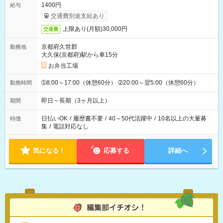
1400円
給与
交通費別途支給あり
上限あり(月額)30,000円
交通費
京都府久世郡
勤務地
大久保(京都府)駅から車15分
お弁当工場
➀8:00～17:00（休憩60分） ➁20:00～翌5:00（休憩60分）
勤務時間
即日～長期（3ヶ月以上）
期間
日払いOK
/
履歴書不要
/
40～50代活躍中
/
10名以上の大量募
特徴
集
/
電話対応なし
気になる！
応募する
詳細へ