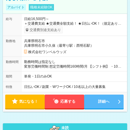
アルバイト
職種未経験OK
日給16,500円～
給与
＋交通費支給 ★交通費全額支給！ ★日払いOK！（規定あり） ┗
働いたその日に現金GET♪ お仕事後はコンビニATMから 日払
交通費別途支給あり
い分を引き落とせます！ 【試用期間】試用期間なし
兵庫県明石市
勤務地
兵庫県明石市小久保（最寄り駅：西明石駅）
株式会社ワンベルウッズ
勤務時間は指定なし
勤務時間
変形労働時間制 想定労働時間160時間/月 【シフト例】 ・10：
00～20：00
単発・1日のみOK
期間
日払いOK / 副業・WワークOK / 10名以上の大量募集
特徴
気になる！
応募する
詳細へ
未読