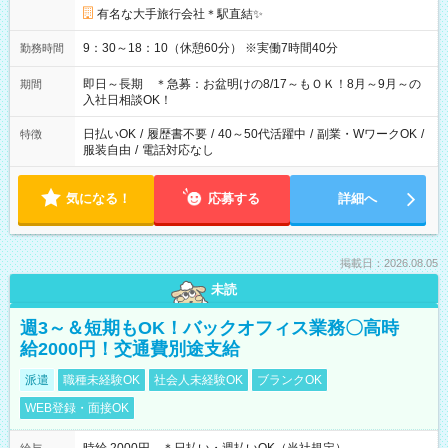
有名な大手旅行会社＊駅直結✨
9：30～18：10（休憩60分） ※実働7時間40分
勤務時間
即日～長期 ＊急募：お盆明けの8/17～もＯＫ！8月～9月～の
期間
入社日相談OK！
日払いOK
/
履歴書不要
/
40～50代活躍中
/
副業・WワークOK
/
特徴
服装自由
/
電話対応なし
気になる！
応募する
詳細へ
掲載日：2026.08.05
未読
週3～＆短期もOK！バックオフィス業務〇高時
給2000円！交通費別途支給
派遣
職種未経験OK
社会人未経験OK
ブランクOK
WEB登録・面接OK