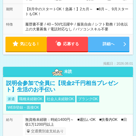
と休みを合わせたい」 「余裕を持って夕飯の準備がしたい」
「できれば残業はしたくない」 など、ご希望を教えてください
【8月中のスタートOK！急募！】2カ月～ ■8月～、9月スター
期間
ね。 ※Wワーク希望の方へ 今ご覧のお仕事で希望する勤務時間
トもOK！
と、もう1つのお仕事の勤務時間。 合計で週40時間を超える場
合は応募できません。
履歴書不要
/
40～50代活躍中
/
服装自由
/
シフト勤務
/
10名以
特徴
上の大量募集
/
電話対応なし
/
パソコンスキル不要
気になる！
応募する
詳細へ
掲載日：2026.08.01
未読
説明会参加で全員に【現金2千円相当プレゼン
ト】生活のお手伝い
派遣
職種未経験OK
社会人未経験OK
ブランクOK
WEB登録・面接OK
無資格未経験：時給1400円～ ■週払いOK ■扶養内OK ■日
給与
収1万1200円以上
交通費別途支給あり