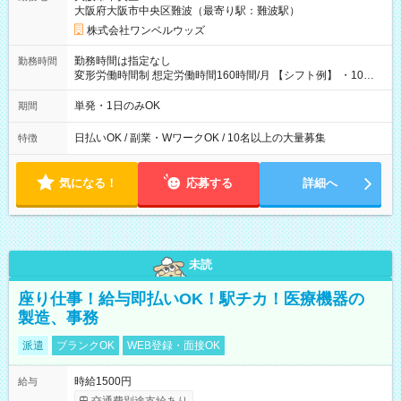
大阪府大阪市中央区難波（最寄り駅：難波駅）
株式会社ワンベルウッズ
勤務時間は指定なし
勤務時間
変形労働時間制 想定労働時間160時間/月 【シフト例】 ・10：
00～20：00
単発・1日のみOK
期間
日払いOK / 副業・WワークOK / 10名以上の大量募集
特徴
気になる！
応募する
詳細へ
未読
座り仕事！給与即払いOK！駅チカ！医療機器の
製造、事務
派遣
ブランクOK
WEB登録・面接OK
時給1500円
給与