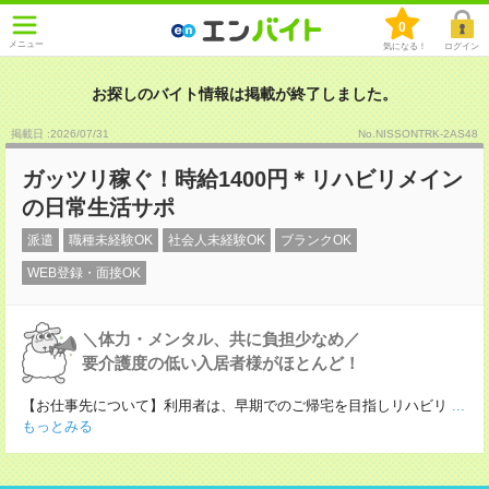
0
メニュー
気になる！
ログイン
お探しのバイト情報は掲載が終了しました。
掲載日 :2026
/
07
/
31
No.NISSONTRK-2AS48
ガッツリ稼ぐ！時給1400円＊リハビリメイン
の日常生活サポ
派遣
職種未経験OK
社会人未経験OK
ブランクOK
WEB登録・面接OK
＼体力・メンタル、共に負担少なめ／
要介護度の低い入居者様がほとんど！
【お仕事先について】利用者は、早期でのご帰宅を目指しリハビリ
...
もっとみる