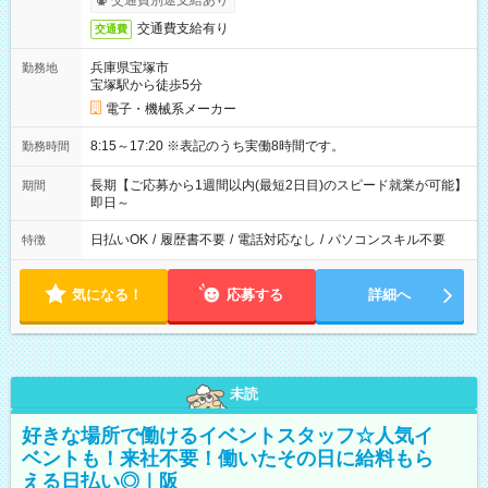
交通費別途支給あり
交通費支給有り
交通費
兵庫県宝塚市
勤務地
宝塚駅から徒歩5分
電子・機械系メーカー
8:15～17:20 ※表記のうち実働8時間です。
勤務時間
長期【ご応募から1週間以内(最短2日目)のスピード就業が可能】
期間
即日～
日払いOK
/
履歴書不要
/
電話対応なし
/
パソコンスキル不要
特徴
気になる！
応募する
詳細へ
未読
好きな場所で働けるイベントスタッフ☆人気イ
ベントも！来社不要！働いたその日に給料もら
える日払い◎｜阪