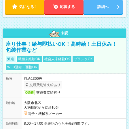
ます。 ※曜日固定（毎週同じ曜日での勤務となります）
気になる！
応募する
詳細へ
未読
座り仕事！給与即払いOK！高時給！土日休み！
包装作業など
派遣
職種未経験OK
社会人未経験OK
ブランクOK
WEB登録・面接OK
時給1300円
給与
交通費別途支給あり
交通費支給有り
交通費
大阪市北区
勤務地
天満橋駅から徒歩10分
電子・機械系メーカー
8:00～17:00 ※表記のうち実働8時間です。
勤務時間