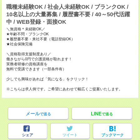
職種未経験OK / 社会人未経験OK / ブランクOK /
10名以上の大量募集 / 履歴書不要 / 40～50代活躍
中 / WEB登録・面接OK
＼無資格＊未経験OK／
★年齢不問・ブランクOK
★履歴書不要・来社不要（電話登録OK）
★社会保険完備
＼資格取得支援制度あり／
働きながら0円で介護資格が取れます！
実務者研修の資格講座を
無料で受講できます（一部条件有）
少しでも興味があれば「気になる」をクリック！
※こちらは求人例です。ご希望にあわせて幅広くご提案いたします。
メール
LINE
で送る
で送る
シェア
ツイート
ブックマーク