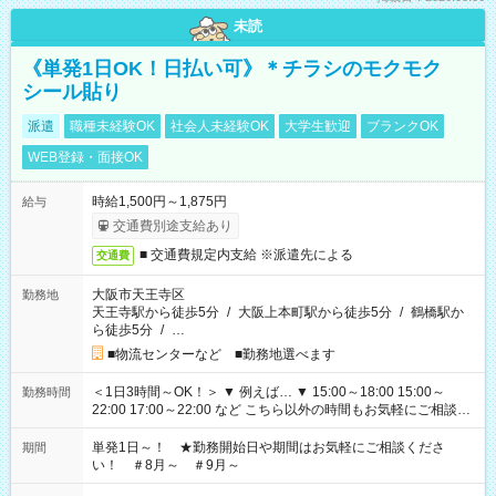
未読
《単発1日OK！日払い可》＊チラシのモクモク
シール貼り
派遣
職種未経験OK
社会人未経験OK
大学生歓迎
ブランクOK
WEB登録・面接OK
時給1,500円～1,875円
給与
交通費別途支給あり
■ 交通費規定内支給 ※派遣先による
交通費
大阪市天王寺区
勤務地
天王寺駅から徒歩5分
/
大阪上本町駅から徒歩5分
/
鶴橋駅か
ら徒歩5分
/
…
■物流センターなど ■勤務地選べます
＜1日3時間～OK！＞ ▼ 例えば… ▼ 15:00～18:00 15:00～
勤務時間
22:00 17:00～22:00 など こちら以外の時間もお気軽にご相談く
ださい！
単発1日～！ ★勤務開始日や期間はお気軽にご相談くださ
期間
い！ ＃8月～ ＃9月～