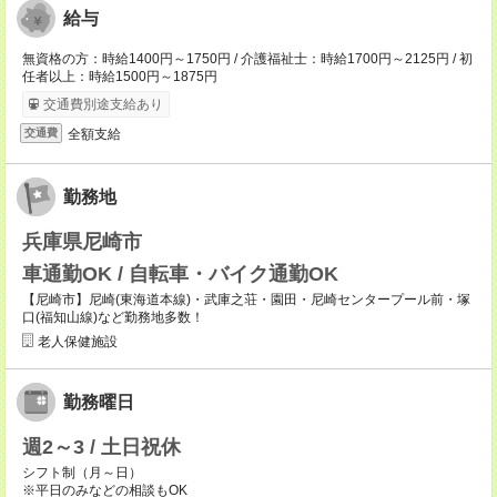
給与
無資格の方：時給1400円～1750円 / 介護福祉士：時給1700円～2125円 / 初
任者以上：時給1500円～1875円
交通費別途支給あり
全額支給
交通費
勤務地
兵庫県尼崎市
車通勤OK / 自転車・バイク通勤OK
【尼崎市】尼崎(東海道本線)・武庫之荘・園田・尼崎センタープール前・塚
口(福知山線)など勤務地多数！
老人保健施設
勤務曜日
週2～3 / 土日祝休
シフト制（月～日）
※平日のみなどの相談もOK