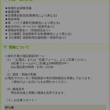
★各種社会保険完備
★健康診断
★交通費全額支給(勤務先により異なる)
★有給休暇
★車・バイク通勤可(勤務先により異なる)
★給与日払いサービス(一部条件あり)
★退職金制度あり（別途規定あり）
★【介護職】別途夜勤手当有(勤務先により異なる)
★【介護職】資格取得応援制度(一部条件あり)
登録について
≪来社不要の電話面談OK！≫
（1）『お電話』または『応募フォーム』よりご応募ください。
◎応募フォームからご応募は24時間受付中！
◎お電話受付時間：9:30～21:00
↓
（2）面談・登録の実施
お電話でのカンタン登録面談や来社登録面談を実施しております。
ご都合のよいお日にちをお聞かせください。
（3）職場見学
専任担当者と実際に職場を見学できます。
（４）お仕事スタート！
持ち物