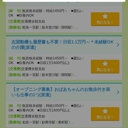
[給 与]
無資格未経験：時給1450円～ ■週払い
OK ■扶養内OK
[交通費]
交通費全額支給
気になる！
[勤務地]
尾張一宮駅
/
新木曽川駅
/
開明駅
/
…
志望動機も履歴書も不要！日収1.1万円～＊未経験OK
の介護[派遣]
[給 与]
無資格未経験：時給1450円～ ■週払い
OK ■扶養内OK ■日収1万1600円以上
[交通費]
交通費全額支給
気になる！
[勤務地]
尾張一宮駅
/
新木曽川駅
/
開明駅
/
…
【オープニング募集】おばあちゃんのお散歩付き添
いも仕事の1つ[派遣]
[給 与]
無資格未経験：時給1450円～ ■週払い
OK ■扶養内OK ■日収1万1600円以上
[交通費]
交通費全額支給
気になる！
[勤務地]
名鉄一宮駅
/
妙興寺駅
/
奥町駅
/
…