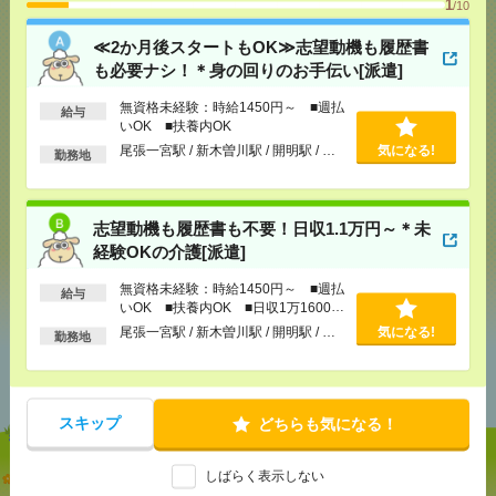
1
/10
応募ページへ
≪2か月後スタートもOK≫志望動機も履歴書
も必要ナシ！＊身の回りのお手伝い[派遣]
無資格未経験：時給1450円～ ■週払
給与
気になる！
いOK ■扶養内OK
尾張一宮駅 / 新木曽川駅 / 開明駅 / …
気になる!
勤務地
メール
LINE
で送る
で送る
志望動機も履歴書も不要！日収1.1万円～＊未
経験OKの介護[派遣]
シェア
ツイート
ブックマーク
無資格未経験：時給1450円～ ■週払
給与
いOK ■扶養内OK ■日収1万1600円
以上
尾張一宮駅 / 新木曽川駅 / 開明駅 / …
気になる!
勤務地
あなたの閲覧履歴からの
おすすめ
スキップ
どちらも気になる！
≪2か月後スタートもOK≫志望動機も履歴書も必要
しばらく表示しない
ナシ！＊身の回りのお手伝い[派遣]