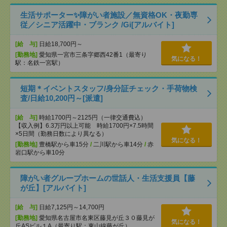
生活サポーター✨障がい者施設／無資格OK・夜勤専
従／シニア活躍中・ブランク /Gi[アルバイト]
[給 与]
日給18,700円～
[勤務地]
愛知県一宮市三条字郷西42番1（最寄り
気になる！
駅：名鉄一宮駅）
短期＊イベントスタッフ/身分証チェック・手荷物検
査/日給10,200円～[派遣]
[給 与]
時給1700円～2125円（一律交通費込）
【収入例】6.3万円以上可能 時給1700円×7.5時間
×5日間（勤務日数により異なる）
気になる！
[勤務地]
豊橋駅から車15分
/
二川駅から車14分
/
赤
岩口駅から車10分
障がい者グループホームの世話人・生活支援員【藤
が丘】[アルバイト]
[給 与]
日給7,125円～14,700円
[勤務地]
愛知県名古屋市名東区藤見が丘３０藤見が
気になる！
丘ASビル１A（最寄り駅：東山線藤が丘）