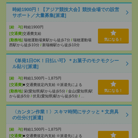
時給1900円！【アジア競技大会】競技会場での設営
サポート／大量募集[派遣]
[給 与]
時給1900円
[交通費]
交通費支給
気になる！
[勤務地]
瑞穂運動場東駅から徒歩7分
/
瑞穂運動場
西駅から徒歩10分
/
新瑞橋駅から徒歩10分
《単発1日OK！日払い可》＊お菓子のモクモクシー
ル貼り[派遣]
[給 与]
時給1,500円～1,875円
[交通費]
■ 交通費規定内支給 ※派遣先による
気になる！
[勤務地]
栄(愛知県)駅から徒歩5分
/
金山(愛知県)駅
から徒歩5分
/
伏見(愛知県)駅から徒歩5分
/
…
〈カンタン作業！〉スキマ時間にサクッと＊文房具
の仕分け[派遣]
[給 与]
時給1,500円～1,875円
[交通費]
■ 交通費規定内支給 ※派遣先による