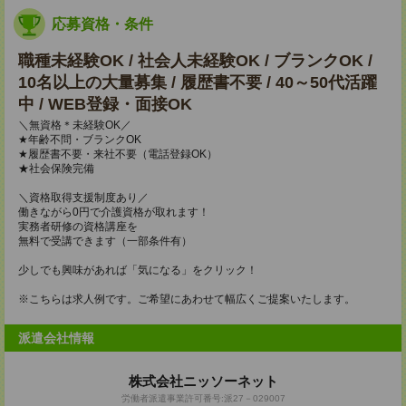
応募資格・条件
職種未経験OK / 社会人未経験OK / ブランクOK /
10名以上の大量募集 / 履歴書不要 / 40～50代活躍
中 / WEB登録・面接OK
＼無資格＊未経験OK／
★年齢不問・ブランクOK
★履歴書不要・来社不要（電話登録OK）
★社会保険完備
＼資格取得支援制度あり／
働きながら0円で介護資格が取れます！
実務者研修の資格講座を
無料で受講できます（一部条件有）
少しでも興味があれば「気になる」をクリック！
※こちらは求人例です。ご希望にあわせて幅広くご提案いたします。
派遣会社情報
株式会社ニッソーネット
労働者派遣事業許可番号:派27－029007