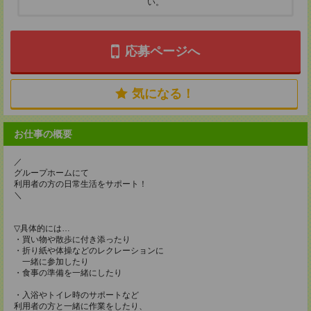
い。
応募ページへ
気になる！
お仕事の概要
／
グループホームにて
利用者の方の日常生活をサポート！
＼
▽具体的には…
・買い物や散歩に付き添ったり
・折り紙や体操などのレクレーションに
一緒に参加したり
・食事の準備を一緒にしたり
・入浴やトイレ時のサポートなど
利用者の方と一緒に作業をしたり、