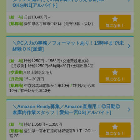
OK◎/N1[アルバイト]
[給 与]
日給10,400円～
[勤務地]
愛知県名古屋市中区錦（最寄り駅：栄駅）
気になる！
＼PC入力の事務／フォーマットあり！15時半まで/未
経験ＯＫ[派遣]
[給 与]
時給1250円～1563円+交通費規定支給
【月収例】時給1250円×6時間×20日+土曜出勤2回
[交通費]
月額上限規定あり
[月収例]
15～20万円
気になる！
[勤務地]
中京競馬場前駅から車10分
/
前後駅から車
10分
/
有松駅から車13分
＼Amazon Ready募集／Amazon直雇用！◎日勤◎
倉庫内作業スタッフ｜愛知一宮DS[アルバイト]
[給 与]
時給1,350円～1,350円
[勤務地]
愛知県一宮市萩原町林野鷺宮8-1 T-LOGI 一
気になる！
宮 2F