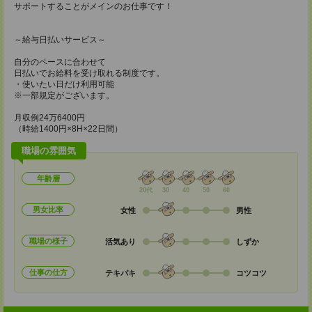
サポートすることがメインのお仕事です！
～給与日払いサービス～
自分のペースに合わせて
日払いでお給料を受け取れる制度です。
・使いたい日だけ利用可能
※一部規定がございます。
月収例24万6400円
（時給1400円×8H×22日間）
職場の雰囲気
年齢層
20代
30
40
50
60
男女比率
女性
男性
職場の様子
活気あり
しずか
仕事の仕方
テキパキ
コツコツ