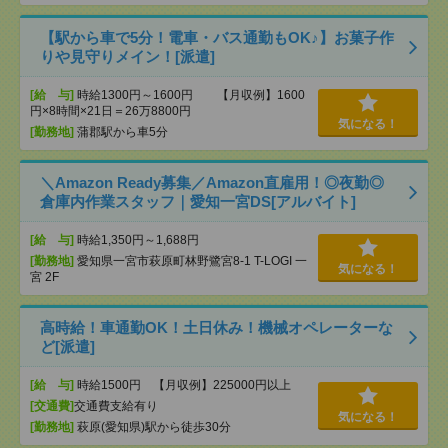
【駅から車で5分！電車・バス通勤もOK♪】お菓子作
りや見守りメイン！[派遣]
[給 与]
時給1300円～1600円 【月収例】1600
円×8時間×21日＝26万8800円
気になる！
[勤務地]
蒲郡駅から車5分
＼Amazon Ready募集／Amazon直雇用！◎夜勤◎
倉庫内作業スタッフ｜愛知一宮DS[アルバイト]
[給 与]
時給1,350円～1,688円
[勤務地]
愛知県一宮市萩原町林野鷺宮8-1 T-LOGI 一
気になる！
宮 2F
高時給！車通勤OK！土日休み！機械オペレーターな
ど[派遣]
[給 与]
時給1500円 【月収例】225000円以上
[交通費]
交通費支給有り
気になる！
[勤務地]
萩原(愛知県)駅から徒歩30分