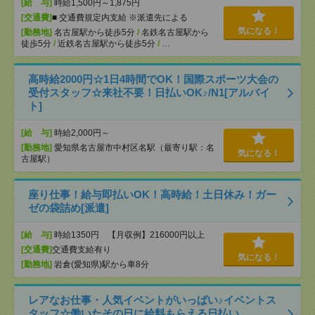
[給 与]
時給1,500円～1,875円
[交通費]
■ 交通費規定内支給 ※派遣先による
気になる！
[勤務地]
名古屋駅から徒歩5分
/
名鉄名古屋駅から
徒歩5分
/
近鉄名古屋駅から徒歩5分
/
…
高時給2000円☆1日4時間でOK！国際スポーツ大会の
受付スタッフ☆来社不要！日払いOK♪/N1[アルバイ
ト]
[給 与]
時給2,000円～
[勤務地]
愛知県名古屋市中村区名駅（最寄り駅：名
気になる！
古屋駅）
座り仕事！給与即払いOK！高時給！土日休み！ガー
ゼの袋詰め[派遣]
[給 与]
時給1350円 【月収例】216000円以上
[交通費]
交通費支給有り
気になる！
[勤務地]
岩倉(愛知県)駅から車8分
レアなお仕事・人気イベントがいっぱい♪イベントス
タッフ☆働いたその日に給料もらえる日払い