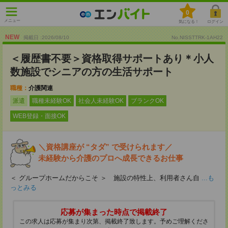
0
メニュー
気になる！
ログイン
NEW
掲載日 :2026
/
08
/
10
No.NISSTTRK-1AH22
＜履歴書不要＞資格取得サポートあり＊小人
数施設でシニアの方の生活サポート
職種：
介護関連
派遣
職種未経験OK
社会人未経験OK
ブランクOK
WEB登録・面接OK
＼資格講座が “タダ” で受けられます／
未経験から介護のプロへ成長できるお仕事
＜ グループホームだからこそ ＞ 施設の特性上、利用者さん自
...も
っとみる
応募が集まった時点で掲載終了
この求人は応募が集まり次第、掲載終了致します。予めご理解くださ