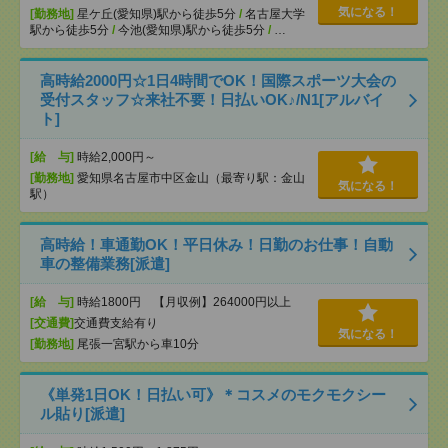
気になる！
[勤務地]
星ケ丘(愛知県)駅から徒歩5分
/
名古屋大学
駅から徒歩5分
/
今池(愛知県)駅から徒歩5分
/
…
高時給2000円☆1日4時間でOK！国際スポーツ大会の
受付スタッフ☆来社不要！日払いOK♪/N1[アルバイ
ト]
[給 与]
時給2,000円～
[勤務地]
愛知県名古屋市中区金山（最寄り駅：金山
気になる！
駅）
高時給！車通勤OK！平日休み！日勤のお仕事！自動
車の整備業務[派遣]
[給 与]
時給1800円 【月収例】264000円以上
[交通費]
交通費支給有り
気になる！
[勤務地]
尾張一宮駅から車10分
《単発1日OK！日払い可》＊コスメのモクモクシー
ル貼り[派遣]