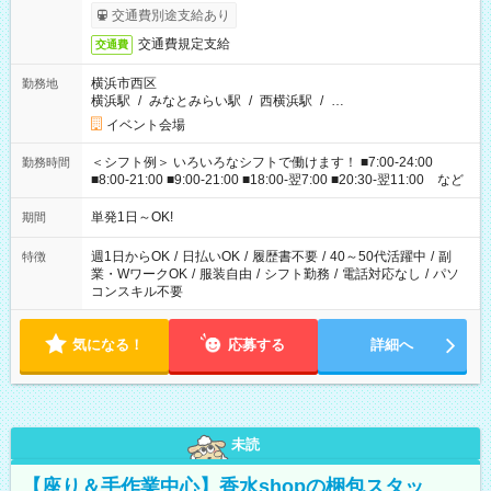
交通費別途支給あり
交通費規定支給
交通費
横浜市西区
勤務地
横浜駅
/
みなとみらい駅
/
西横浜駅
/
…
イベント会場
＜シフト例＞ いろいろなシフトで働けます！ ■7:00-24:00
勤務時間
■8:00-21:00 ■9:00-21:00 ■18:00-翌7:00 ■20:30-翌11:00 など
単発1日～OK!
期間
週1日からOK
/
日払いOK
/
履歴書不要
/
40～50代活躍中
/
副
特徴
業・WワークOK
/
服装自由
/
シフト勤務
/
電話対応なし
/
パソ
コンスキル不要
気になる！
応募する
詳細へ
未読
【座り＆手作業中心】香水shopの梱包スタッ