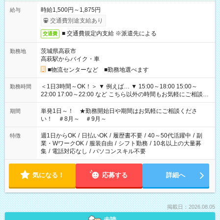
時給1,500円～1,875円
給与
交通費別途支給あり
■ 交通費規定内支給 ※派遣先による
交通費
茨城県高萩市
勤務地
高萩駅からバイク・車
■物流センターなど ■勤務地選べます
＜1日3時間～OK！＞ ▼ 例えば… ▼ 15:00～18:00 15:00～
勤務時間
22:00 17:00～22:00 など こちら以外の時間もお気軽にご相談く
ださい！
単発1日～！ ★勤務開始日や期間はお気軽にご相談くださ
期間
い！ ＃8月～ ＃9月～
週1日からOK
/
日払いOK
/
履歴書不要
/
40～50代活躍中
/
副
特徴
業・WワークOK
/
服装自由
/
シフト勤務
/
10名以上の大量募
集
/
電話対応なし
/
パソコンスキル不要
気になる！
応募する
詳細へ
掲載日：2026.08.05
未読