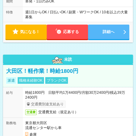
単発・1日のみOK
期間
週1日からOK / 日払いOK / 副業・WワークOK / 10名以上の大量
特徴
募集
気になる！
応募する
詳細へ
未読
大田区！軽作業！時給1800円
派遣
職種未経験OK
ブランクOK
時給1800円 日額平均1万4400円/月額30万2400円/残込39万
給与
2400円
交通費別途支給あり
交通費支給（規定あり）
交通費
東京都大田区
勤務地
流通センター駅から車
倉庫