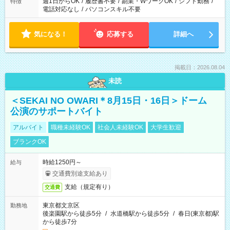
週1日からOK
/
履歴書不要
/
副業・WワークOK
/
シフト勤務
/
特徴
電話対応なし
/
パソコンスキル不要
気になる！
応募する
詳細へ
掲載日：2026.08.04
未読
＜SEKAI NO OWARI＊8月15日・16日＞ドーム
公演のサポートバイト
アルバイト
職種未経験OK
社会人未経験OK
大学生歓迎
ブランクOK
時給1250円～
給与
交通費別途支給あり
支給（規定有り）
交通費
東京都文京区
勤務地
後楽園駅から徒歩5分
/
水道橋駅から徒歩5分
/
春日(東京都)駅
から徒歩7分