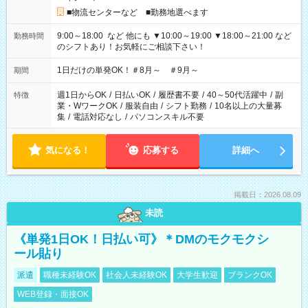
■物流センターなど ■勤務地選べます
9:00～18:00 など 他にも ▼10:00～19:00 ▼18:00～21:00 など
勤務時間
のシフトあり！お気軽にご相談下さい！
1日だけの単発OK！＃8月～ ＃9月～
期間
週1日からOK
/
日払いOK
/
履歴書不要
/
40～50代活躍中
/
副
特徴
業・WワークOK
/
服装自由
/
シフト勤務
/
10名以上の大量募
集
/
電話対応なし
/
パソコンスキル不要
気になる！
応募する
詳細へ
掲載日：2026.08.09
未読
《単発1日OK！日払い可》＊DMのモクモクシ
ール貼り
派遣
職種未経験OK
社会人未経験OK
大学生歓迎
ブランクOK
WEB登録・面接OK