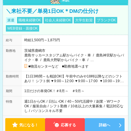
＼来社不要／単発1日OK＊DMの仕分け
派遣
職種未経験OK
社会人未経験OK
大学生歓迎
ブランクOK
WEB登録・面接OK
時給1,500円～1,875円
給与
茨城県鹿嶋市
勤務地
鹿島サッカースタジアム駅からバイク・車
/
鹿島神宮駅からバ
イク・車
/
鹿島大野駅からバイク・車
/
…
■物流センターなど ■勤務地選べます
【1日3時間～も相談OK!】午前中のみや18時以降などのシフト
勤務時間
あり！ シフト例 ▼9:00～12:00 ▼9:00～17:00 ▼10:00～19:00
▼18:00～21:00
1日だけの単発OK！＃8月～ ＃9月～
期間
週1日からOK
/
日払いOK
/
40～50代活躍中
/
副業・Wワーク
特徴
OK
/
服装自由
/
シフト勤務
/
10名以上の大量募集
/
電話対応な
し
/
パソコンスキル不要
気になる！
応募する
詳細へ