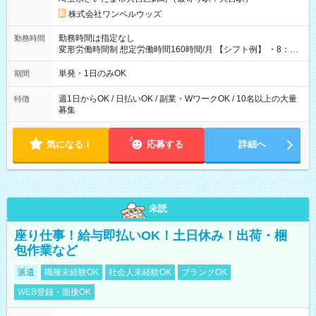
株式会社ワンベルウッズ
勤務時間は指定なし
勤務時間
変形労働時間制 想定労働時間160時間/月 【シフト例】 ・8：00
～21：00
単発・1日のみOK
期間
週1日からOK / 日払いOK / 副業・WワークOK / 10名以上の大量
特徴
募集
気になる！
応募する
詳細へ
未読
座り仕事！給与即払いOK！土日休み！出荷・梱
包作業など
派遣
職種未経験OK
社会人未経験OK
ブランクOK
WEB登録・面接OK