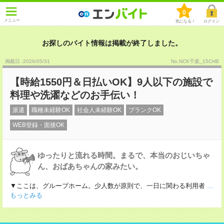
0
メニュー
気になる！
ログイン
お探しのバイト情報は掲載が終了しました。
掲載日 :2026
/
05
/
31
No.NCK千葉_15CHB
【時給1550円＆日払いOK】9人以下の施設で
料理や洗濯などのお手伝い！
派遣
職種未経験OK
社会人未経験OK
ブランクOK
WEB登録・面接OK
ゆったりと流れる時間。まるで、本当のおじいちゃ
ん、おばあちゃんの家みたい。
▼ここは、グループホーム。少人数が原則で、一日に関わる利用者
...
もっとみる