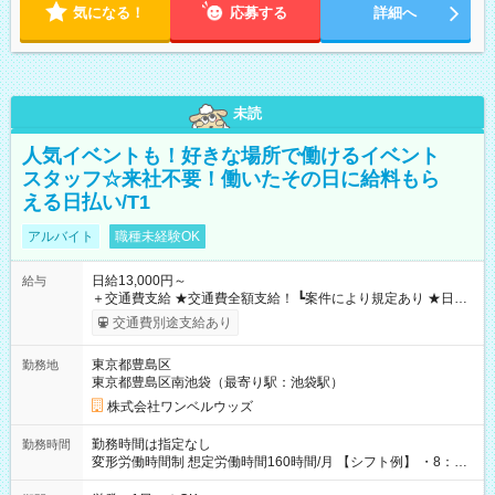
気になる！
応募する
詳細へ
未読
人気イベントも！好きな場所で働けるイベント
スタッフ☆来社不要！働いたその日に給料もら
える日払い/T1
アルバイト
職種未経験OK
日給13,000円～
給与
＋交通費支給 ★交通費全額支給！ ┗案件により規定あり ★日払
いOK！（規定あり） ┗働いたその日に現金GET♪ お仕事後はコ
交通費別途支給あり
ンビニATMから 日払い分を引き落とせます！ 【試用期間】試
用期間なし
東京都豊島区
勤務地
東京都豊島区南池袋（最寄り駅：池袋駅）
株式会社ワンベルウッズ
勤務時間は指定なし
勤務時間
変形労働時間制 想定労働時間160時間/月 【シフト例】 ・8：00
～21：00