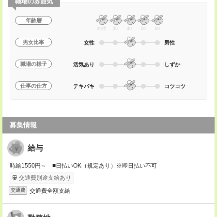
職場の雰囲気
年齢層
20代
30
40
50
60
男女比率
女性
男性
職場の様子
活気あり
しずか
仕事の仕方
テキパキ
コツコツ
募集情報
給与
時給1550円～ ■日払いOK（規定あり）※即日払い不可
交通費別途支給あり
交通費全額支給
交通費