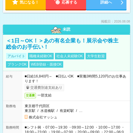
気になる！
応募する
詳細へ
掲載日：2026.08.08
未読
＜1日～OK！＞あの有名企業も！展示会や株主
総会のお手伝い！
アルバイト
職種未経験OK
社会人未経験OK
大学生歓迎
ブランクOK
WEB登録・面接OK
■日給16,840円～ ■日払いOK ■実働3時間5,120円のお仕事あ
給与
ります！
交通費別途支給あり
一部支給
交通費
東京都千代田区
勤務地
東京駅
/
水道橋駅
/
有楽町駅
/
…
株式会社マッシュ
■シフト例 ・07:00～19:30 ・09:00～12:00 ・10:00～17:00 ・
勤務時間
18:00～23:00 ・19:00～07:00 ・20:00～09:00 ・22:00～06:00