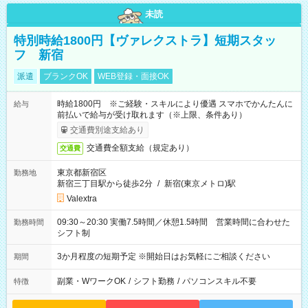
未読
特別時給1800円【ヴァレクストラ】短期スタッ
フ 新宿
派遣
ブランクOK
WEB登録・面接OK
時給1800円 ※ご経験・スキルにより優遇 スマホでかんたんに
給与
前払いで給与が受け取れます（※上限、条件あり）
交通費別途支給あり
交通費全額支給（規定あり）
交通費
東京都新宿区
勤務地
新宿三丁目駅から徒歩2分
/
新宿(東京メトロ)駅
Valextra
09:30～20:30 実働7.5時間／休憩1.5時間 営業時間に合わせた
勤務時間
シフト制
3か月程度の短期予定 ※開始日はお気軽にご相談ください
期間
副業・WワークOK
/
シフト勤務
/
パソコンスキル不要
特徴