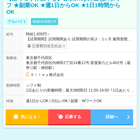
フ ★副業OK ★週1日からOK ★1日1時間から
OK
アルバイト
職種未経験OK
時給1,400円～
給与
【試用期間】試用期間あり 試用期間の長さ：1ヶ月 雇用形態、
給与は本採用時と同じです。
交通費別途支給あり
東京都千代田区
勤務地
東京都千代田区内神田2丁目14番12号 星屋第六ビル402号（最
寄り駅：神田駅）
Ａｌｌｅｙ株式会社
シフト制
勤務時間
1日あたりの実働時間：最大5時間/日 11:00-19:00 └1日あたりの
実働時間：1-5時間 └上記の時間帯内であれば、いつでも勤務可
能！ └平日・土曜日の中で、お好きな曜日でご勤務いただけま
週1日からOK / 日払いOK / 副業・WワークOK
特徴
す！ 【シフト例】 ・11:00～14:00 ・16:30～19:00 ・13:00～
18:00 などのように、自由な働き方が可能なお仕事です！
気になる！
応募する
詳細へ