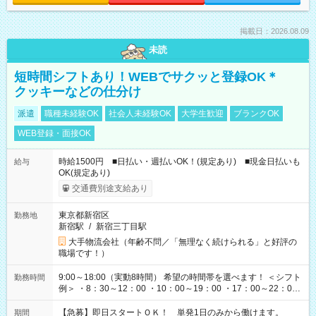
掲載日：2026.08.09
未読
短時間シフトあり！WEBでサクッと登録OK＊
クッキーなどの仕分け
派遣
職種未経験OK
社会人未経験OK
大学生歓迎
ブランクOK
WEB登録・面接OK
時給1500円 ■日払い・週払いOK！(規定あり) ■現金日払いも
給与
OK(規定あり)
交通費別途支給あり
東京都新宿区
勤務地
新宿駅
/
新宿三丁目駅
大手物流会社（年齢不問／「無理なく続けられる」と好評の
職場です！）
9:00～18:00（実動8時間） 希望の時間帯を選べます！ ＜シフト
勤務時間
例＞ ・8：30～12：00 ・10：00～19：00 ・17：00～22：00
・13：00～22：00 ・22：00～翌6：00 など
【急募】即日スタートＯＫ！ 単発1日のみから働けます。
期間