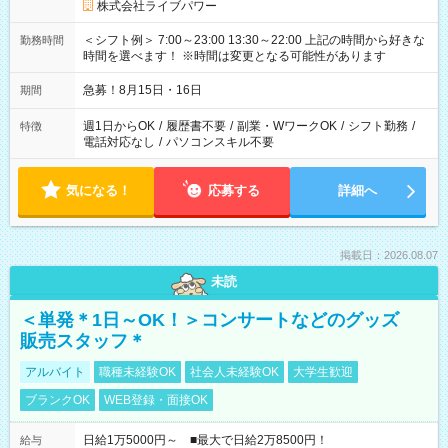
株式会社ライブパワー
＜シフト例＞ 7:00～23:00 13:30～22:00 上記の時間から好きな
勤務時間
時間を選べます！ ※時間は変更となる可能性があります
急募！8月15日・16日
期間
週1日からOK
/
履歴書不要
/
副業・WワークOK
/
シフト勤務
/
特徴
電話対応なし
/
パソコンスキル不要
気になる！
応募する
詳細へ
掲載日：2026.08.07
未読
＜単発＊1日～OK！＞コンサートなどのグッズ
販売スタッフ＊
アルバイト
職種未経験OK
社会人未経験OK
大学生歓迎
ブランクOK
WEB登録・面接OK
日給1万5000円～ ■最大で日給2万8500円！
給与