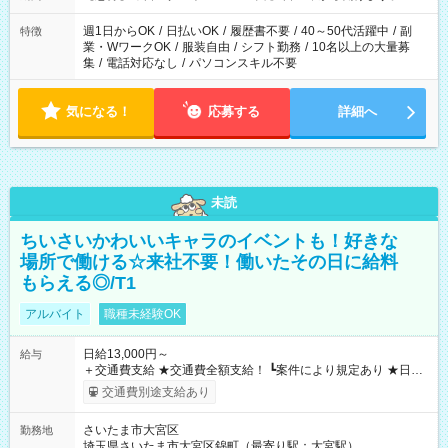
週1日からOK
/
日払いOK
/
履歴書不要
/
40～50代活躍中
/
副
特徴
業・WワークOK
/
服装自由
/
シフト勤務
/
10名以上の大量募
集
/
電話対応なし
/
パソコンスキル不要
気になる！
応募する
詳細へ
未読
ちいさいかわいいキャラのイベントも！好きな
場所で働ける☆来社不要！働いたその日に給料
もらえる◎/T1
アルバイト
職種未経験OK
日給13,000円～
給与
＋交通費支給 ★交通費全額支給！ ┗案件により規定あり ★日払
いOK！（規定あり） ┗働いたその日に現金GET♪ お仕事後はコ
交通費別途支給あり
ンビニATMから 日払い分を引き落とせます！ 【試用期間】試
用期間なし
さいたま市大宮区
勤務地
埼玉県さいたま市大宮区錦町（最寄り駅：大宮駅）