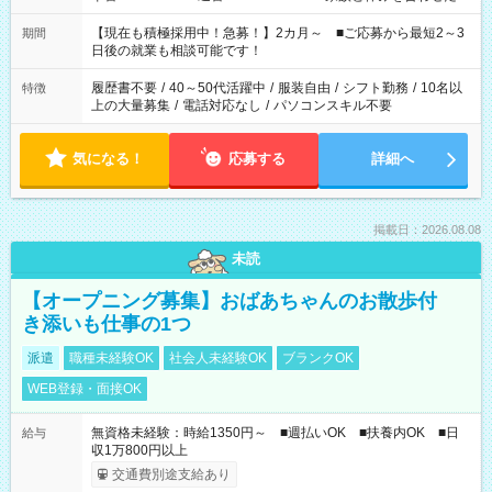
い」 「余裕を持って夕飯の準備がしたい」 「できれば残業はし
たくない」 など、ご希望を教えてくださいね。 ※Wワーク希望
【現在も積極採用中！急募！】2カ月～ ■ご応募から最短2～3
期間
の方へ 今ご覧のお仕事で希望する勤務時間と、もう1つのお仕事
日後の就業も相談可能です！
の勤務時間。 合計で週40時間を超える場合は応募できません。
履歴書不要
/
40～50代活躍中
/
服装自由
/
シフト勤務
/
10名以
特徴
上の大量募集
/
電話対応なし
/
パソコンスキル不要
気になる！
応募する
詳細へ
掲載日：2026.08.08
未読
【オープニング募集】おばあちゃんのお散歩付
き添いも仕事の1つ
派遣
職種未経験OK
社会人未経験OK
ブランクOK
WEB登録・面接OK
無資格未経験：時給1350円～ ■週払いOK ■扶養内OK ■日
給与
収1万800円以上
交通費別途支給あり