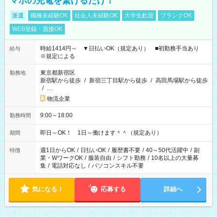
マホの充電を繋げるだけ！
派遣
職種未経験OK
社会人未経験OK
大学生歓迎
ブランクOK
WEB登録・面接OK
時給1414円～ ▼日払いOK（規定あり） ■初勤務手当あり
給与
※規定による
東京都新宿区
勤務地
新宿駅から徒歩
/
新宿三丁目駅から徒歩
/
高田馬場駅から徒歩
/
…
物流企業
9:00～18:00
勤務時間
即日～OK！ 1日～働けます＾＾（規定あり）
期間
週1日からOK
/
日払いOK
/
履歴書不要
/
40～50代活躍中
/
副
特徴
業・WワークOK
/
服装自由
/
シフト勤務
/
10名以上の大量募
集
/
電話対応なし
/
パソコンスキル不要
気になる！
応募する
詳細へ