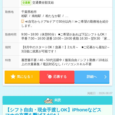
交通費全額支給
交通費
千葉県柏市
勤務地
柏駅
/
南柏駅
/
柏たなか駅
/
…
≪自宅からドアtoドアで30分以内！≫ご希望の勤務地を紹介
します。
9:00～18:00（休憩60分） ■ご希望があれば下記シフトもOK！
勤務時間
早番 7:00～16:00 遅番 10:00～19:00 夜勤 16:30～翌9:30 「家族
と休みを合わせたい」 「余裕を持って夕飯の準備がしたい」
「できれば残業はしたくない」 など、ご希望を教えてください
【8月中のスタートOK！急募！】2カ月～ ■ご応募から最短2～
期間
ね。 ※Wワーク希望の方へ 今ご覧のお仕事で希望する勤務時間
3日後に就業が可能です！
と、もう1つのお仕事の勤務時間。 合計で週40時間を超える場
合は応募できません。
履歴書不要
/
40～50代活躍中
/
服装自由
/
シフト勤務
/
10名以
特徴
上の大量募集
/
電話対応なし
/
パソコンスキル不要
気になる！
応募する
詳細へ
掲載日：2026.08.07
未読
【シフト自由・現金手渡しOK】iPhoneなどス