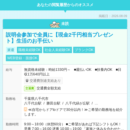
あなたの閲覧履歴からのオススメ
掲載日：2026.08.09
未読
説明会参加で全員に【現金2千円相当プレゼン
ト】生活のお手伝い
派遣
職種未経験OK
社会人未経験OK
ブランクOK
WEB登録・面接OK
無資格未経験：時給1330円～ ■週払いOK ■扶養内OK ■日
給与
収1万640円以上
交通費別途支給あり
交通費全額支給
交通費
千葉県八千代市
勤務地
八千代台駅
/
勝田台駅
/
八千代緑が丘駅
/
…
≪自宅からドアtoドアで30分以内！≫ご希望の勤務地を紹介
します。
9:00～18:00（休憩60分） ■ご希望があれば下記シフトもOK！
勤務時間
早番 7:00～16:00 遅番 10:00～19:00 「家族と休みを合わせた