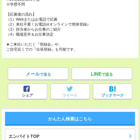
※学歴不問
【応募後の流れ】
（1）Webまたはお電話で応募
（2）来社不要！お電話orオンラインで簡単登録♪
（3）担当者からお仕事のご紹介
（4）職場見学＆お仕事決定
★ご来社いただく『登録会』や、
ご自宅近くでの『出張登録』も可能です。
メール
LINE
で送る
で送る
シェア
ツイート
ブックマーク
かんたん検索はこちら
エンバイトTOP