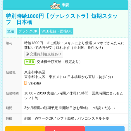
未読
特別時給1800円【ヴァレクストラ】短期スタッ
フ 日本橋
派遣
ブランクOK
WEB登録・面接OK
時給1800円 ※ご経験・スキルにより優遇 スマホでかんたんに
給与
前払いで給与が受け取れます（※上限、条件あり）
交通費別途支給あり
交通費全額支給（規定あり）
交通費
東京都中央区
勤務地
東京都中央区 東京メトロ 日本橋駅から直結（徒歩1分）
Valextra
10:00～20:00 実働7.5時間／休憩1.5時間 営業時間に合わせた
勤務時間
シフト制
3か月程度の短期予定 ※開始日はお気軽にご相談ください
期間
副業・WワークOK
/
シフト勤務
/
パソコンスキル不要
特徴