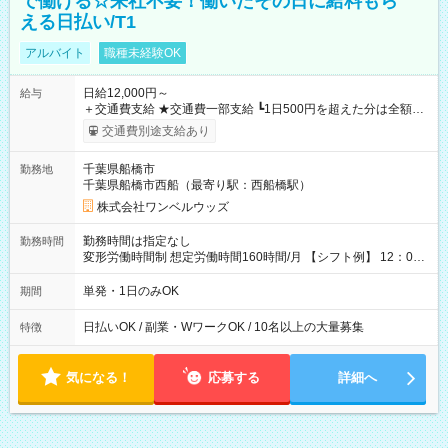
で働ける☆来社不要！働いたその日に給料もら
える日払い/T1
アルバイト
職種未経験OK
日給12,000円～
給与
＋交通費支給 ★交通費一部支給 ┗1日500円を超えた分は全額支
給！ ※往復500円以内の方は自己負担となります ★日払いOK！
交通費別途支給あり
（規定あり） ┗働いたその日に現金GET♪ お仕事後はコンビニ
ATMから 日払い分を引き落とせます！ 【試用期間】試用期間
千葉県船橋市
勤務地
なし
千葉県船橋市西船（最寄り駅：西船橋駅）
株式会社ワンベルウッズ
勤務時間は指定なし
勤務時間
変形労働時間制 想定労働時間160時間/月 【シフト例】 12：00
～22：00
単発・1日のみOK
期間
日払いOK / 副業・WワークOK / 10名以上の大量募集
特徴
気になる！
応募する
詳細へ