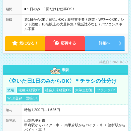
etc ★最短で3時間で5,120円のお仕事から 15時間で2万円近く稼
げるお仕事も！ ご希望のお時間に合わせてご紹介！ ※シフトは
■１日のみ・1回だけお仕事OK！
期間
現場によって異なります。 ※勿論、休憩時間はあるのでご安心
ください！
週1日からOK
/
日払いOK
/
履歴書不要
/
副業・WワークOK
/
シ
特徴
フト勤務
/
10名以上の大量募集
/
電話対応なし
/
パソコンスキ
ル不要
気になる！
応募する
詳細へ
掲載日：2026.07.27
未読
〈空いた日1日のみからOK〉＊チラシの仕分け
派遣
職種未経験OK
社会人未経験OK
大学生歓迎
ブランクOK
WEB登録・面接OK
時給1,200円～1,625円
給与
山梨県甲府市
勤務地
甲府駅からバイク・車
/
南甲府駅からバイク・車
/
酒折駅から
バイク・車
/
…