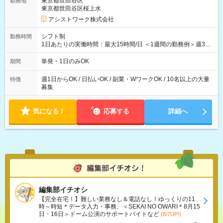
東京都世田谷区
勤務地
東京都世田谷区桜上水
アシストワーク株式会社
シフト制
勤務時間
1日あたりの実働時間：最大15時間/日 ＜1週間の勤務例＞週3回
勤務 勤務：月・水・金 休み：火・木・土・日 好きな時にお仕事
可能です！ ※1日あたりの最大実働時間は日勤、夜勤共に勤務し
単発・1日のみOK
期間
た時間になります。
週1日からOK / 日払いOK / 副業・WワークOK / 10名以上の大量
特徴
募集
気になる！
応募する
詳細へ
編集部イチオシ
【完全在宅！】難しい業務なし＆電話なし！ゆっくりの11
時～時短＊データ入力・事務、＜SEKAI NO OWARI＊8月15
日・16日＞ドーム公演のサポートバイトなど
(8/7UP!)