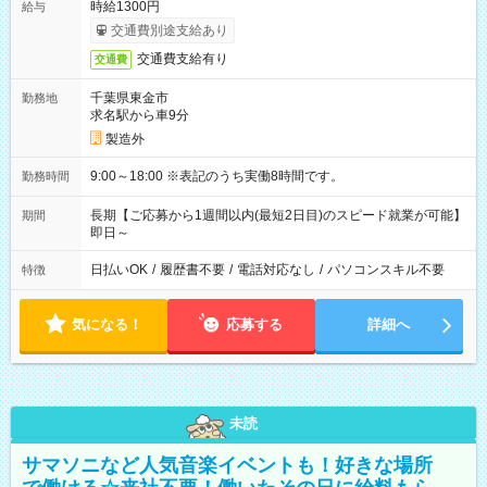
時給1300円
給与
交通費別途支給あり
交通費支給有り
交通費
千葉県東金市
勤務地
求名駅から車9分
製造外
9:00～18:00 ※表記のうち実働8時間です。
勤務時間
長期【ご応募から1週間以内(最短2日目)のスピード就業が可能】
期間
即日～
日払いOK
/
履歴書不要
/
電話対応なし
/
パソコンスキル不要
特徴
気になる！
応募する
詳細へ
未読
サマソニなど人気音楽イベントも！好きな場所