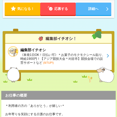
定（毎週同じ曜日勤務）
気になる！
応募する
詳細へ
編集部イチオシ
《単発1日OK！日払い可》＊お菓子のモクモクシール貼り、
時給1900円！【アジア競技大会＊刈谷市】競技会場での設
営サポートなど
(8/7UP!)
お仕事の概要
＊利用者の方の「ありがとう」が嬉しい＊
お年寄りを笑顔にする介護のお仕事です。