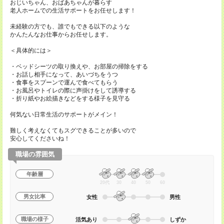
おじいちゃん、おばあちゃんが暮らす
老人ホームでの生活サポートをお任せします！
未経験の方でも、誰でもできる以下のような
かんたんなお仕事からお任せします。
＜具体的には＞
・ベッドシーツの取り換えや、お部屋の掃除をする
・お話し相手になって、あいづちをうつ
・食事をスプーンで運んで食べてもらう
・お風呂やトイレの際に声掛けをして誘導する
・折り紙やお絵描きなどをする様子を見守る
何気ない日常生活のサポートがメイン！
難しく考えなくてもスグできることが多いので
安心してくださいね！
職場の雰囲気
年齢層
20代
30
40
50
60
男女比率
女性
男性
職場の様子
活気あり
しずか