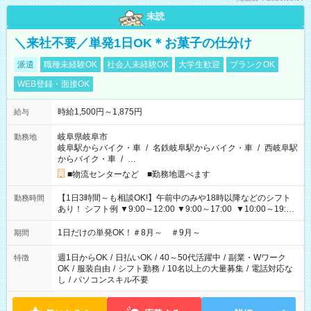
未読
＼来社不要／単発1日OK＊お菓子の仕分け
派遣
職種未経験OK
社会人未経験OK
大学生歓迎
ブランクOK
WEB登録・面接OK
時給1,500円～1,875円
給与
岐阜県岐阜市
勤務地
岐阜駅からバイク・車
/
名鉄岐阜駅からバイク・車
/
西岐阜駅
からバイク・車
/
…
■物流センターなど ■勤務地選べます
【1日3時間～も相談OK!】午前中のみや18時以降などのシフト
勤務時間
あり！ シフト例 ▼9:00～12:00 ▼9:00～17:00 ▼10:00～19:00
▼18:00～21:00
1日だけの単発OK！＃8月～ ＃9月～
期間
週1日からOK
/
日払いOK
/
40～50代活躍中
/
副業・Wワーク
特徴
OK
/
服装自由
/
シフト勤務
/
10名以上の大量募集
/
電話対応な
し
/
パソコンスキル不要