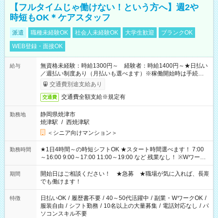
【フルタイムじゃ働けない！という方へ】週2や
時短もOK＊ケアスタッフ
派遣
職種未経験OK
社会人未経験OK
大学生歓迎
ブランクOK
WEB登録・面接OK
無資格未経験：時給1300円～ 経験者：時給1400円～★日払い
給与
／週払い制度あり（月払いも選べます）※稼働開始時は手続き完
了次第のお支払いとなります。
交通費別途支給あり
交通費全額支給※規定有
交通費
静岡県焼津市
勤務地
焼津駅
/
西焼津駅
＜シニア向けマンション＞
★1日4時間～の時短シフトOK ★スタート時間選べます！ 7:00
勤務時間
～16:00 9:00～17:00 11:00～19:00 など 残業なし！ ※Wワーク
の場合、他のお仕事と合わせ週40時間超の就業はご案内できま
せん ※法令に基づき、週20時間以上勤務は社会保険への加入対
開始日はご相談ください！ ★急募 ★職場が気に入れば、長期
期間
象となります ※労働者派遣法（日雇い派遣の原則禁止）によ
でも働けます！
り、短時間・短期間の就業はご案内が難しい場合があります
日払いOK
/
履歴書不要
/
40～50代活躍中
/
副業・WワークOK
/
特徴
服装自由
/
シフト勤務
/
10名以上の大量募集
/
電話対応なし
/
パ
ソコンスキル不要