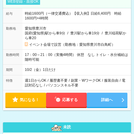
WEB登録・面接OK
時給1600円（一律交通費込）【収入例】日給6,400円 時給
給与
1600円×4時間
愛知県豊川市
勤務地
国府(愛知県)駅から車9分
/
豊川駅から車19分
/
豊川稲荷駅か
ら車20
イベント会場で設営（勤務地：愛知県豊川市白鳥町）
17：00～21：00（実働4時間） 休憩 なし トイレ・水分補給は
勤務時間
随時可能
10/2（金）1日だけ
期間
週1日からOK
/
履歴書不要
/
副業・WワークOK
/
服装自由
/
電
特徴
話対応なし
/
パソコンスキル不要
気になる！
応募する
詳細へ
未読