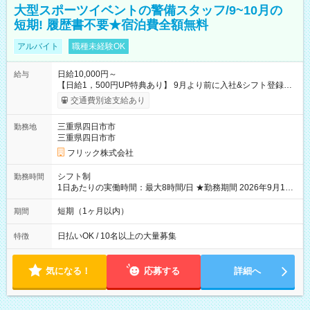
大型スポーツイベントの警備スタッフ/9~10月の
短期! 履歴書不要★宿泊費全額無料
アルバイト
職種未経験OK
日給10,000円～
給与
【日給1，500円UP特典あり】 9月より前に入社&シフト登録す
ると 期間中(9/16~10/23) の日給がUP! 日給1万1500円でしっか
交通費別途支給あり
り稼げます♪ 【試用期間】試用期間なし
三重県四日市市
勤務地
三重県四日市市
フリック株式会社
シフト制
勤務時間
1日あたりの実働時間：最大8時間/日 ★勤務期間 2026年9月16
日~2026年10月23日 短期勤務OK! 期間中フル勤務できる方優遇
※週3~5日勤務(勤務日数応相談) ※期間前から勤務スタートも可
短期（1ヶ月以内）
期間
能です! ★勤務時間 8:00~17:00(休憩1時間) ※現場により変動あ
り ※夜勤シフトあり
日払いOK / 10名以上の大量募集
特徴
気になる！
応募する
詳細へ