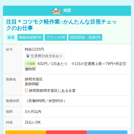
未読
注目＊コツモク軽作業○かんたんな目視チェッ
クのお仕事
派遣
職種未経験OK
ブランクOK
WEB登録・面接OK
時給1225円
給与
交通費別途支給あり
632円／1日あたり ※1日の交通費上限＝79円×所定労
交通費
働時間
静岡市葵区
勤務地
新静岡駅
静岡県静岡市葵区にある企業
（実働8時間／休憩60分）
勤務時間
3カ月以内
期間
日払いOK
特徴