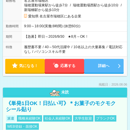
名古屋市瑞穂区
勤務地
瑞穂運動場東駅から徒歩7分
/
瑞穂運動場西駅から徒歩10分
/
新瑞橋駅から徒歩10分
愛知県 名古屋市瑞穂区にある企業
9:00～18:00(実働:8時間) (休憩60分)
勤務時間
【急募】即日～2026/9/30 ★8月～OK！
期間
履歴書不要
/
40～50代活躍中
/
10名以上の大量募集
/
電話対応
特徴
なし
/
パソコンスキル不要
気になる！
応募する
詳細へ
掲載日：2026.08.06
未読
《単発1日OK！日払い可》＊お菓子のモクモク
シール貼り
派遣
職種未経験OK
社会人未経験OK
大学生歓迎
ブランクOK
WEB登録・面接OK