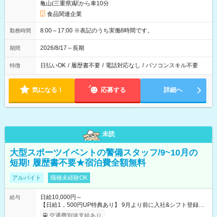
亀山(三重県)駅から車10分
食品関連企業
8:00～17:00 ※表記のうち実働8時間です。
勤務時間
2026/8/17～長期
期間
日払いOK
/
履歴書不要
/
電話対応なし
/
パソコンスキル不要
特徴
気になる！
応募する
詳細へ
未読
大型スポーツイベントの警備スタッフ/9~10月の
短期! 履歴書不要★宿泊費全額無料
アルバイト
職種未経験OK
日給10,000円～
給与
【日給1，500円UP特典あり】 9月より前に入社&シフト登録す
ると 期間中(9/16~10/23) の日給がUP! 日給1万1500円でしっか
交通費別途支給あり