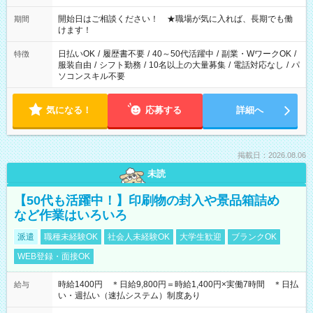
20:00 など 残業なし！ ※Wワークの場合、他のお仕事と合わせ
週40時間超の就業はご案内できません ※法令に基づき、週20時
開始日はご相談ください！ ★職場が気に入れば、長期でも働
期間
間以上勤務は社会保険への加入対象となります ※労働者派遣法
けます！
（日雇い派遣の原則禁止）により、短時間・短期間の就業はご
案内が難しい場合があります
日払いOK
/
履歴書不要
/
40～50代活躍中
/
副業・WワークOK
/
特徴
服装自由
/
シフト勤務
/
10名以上の大量募集
/
電話対応なし
/
パ
ソコンスキル不要
気になる！
応募する
詳細へ
掲載日：2026.08.06
未読
【50代も活躍中！】印刷物の封入や景品箱詰め
など作業はいろいろ
派遣
職種未経験OK
社会人未経験OK
大学生歓迎
ブランクOK
WEB登録・面接OK
時給1400円 ＊日給9,800円＝時給1,400円×実働7時間 ＊日払
給与
い・週払い（速払システム）制度あり