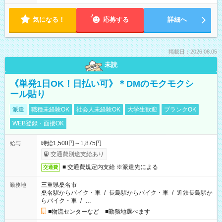
気になる！
応募する
詳細へ
掲載日：2026.08.05
未読
《単発1日OK！日払い可》＊DMのモクモクシ
ール貼り
派遣
職種未経験OK
社会人未経験OK
大学生歓迎
ブランクOK
WEB登録・面接OK
時給1,500円～1,875円
給与
交通費別途支給あり
■ 交通費規定内支給 ※派遣先による
交通費
三重県桑名市
勤務地
桑名駅からバイク・車
/
長島駅からバイク・車
/
近鉄長島駅か
らバイク・車
/
…
■物流センターなど ■勤務地選べます