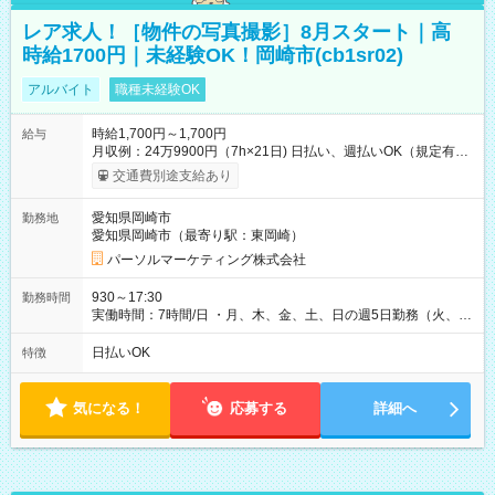
レア求人！［物件の写真撮影］8月スタート｜高
時給1700円｜未経験OK！岡崎市(cb1sr02)
アルバイト
職種未経験OK
時給1,700円～1,700円
給与
月収例：24万9900円（7h×21日) 日払い、週払いOK（規定有
り） 【試用期間】試用期間なし
交通費別途支給あり
愛知県岡崎市
勤務地
愛知県岡崎市（最寄り駅：東岡崎）
パーソルマーケティング株式会社
930～17:30
勤務時間
実働時間：7時間/日 ・月、木、金、土、日の週5日勤務（火、水
は固定休です／夏季、年末年始等、長期休暇有り！） ・ワンシ
フト！ 残業ほぼナシ（0～5h/月）
日払いOK
特徴
気になる！
応募する
詳細へ