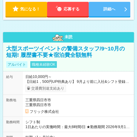
気になる！
応募する
詳細へ
未読
大型スポーツイベントの警備スタッフ/9~10月の
短期! 履歴書不要★宿泊費全額無料
アルバイト
職種未経験OK
日給10,000円～
給与
【日給1，500円UP特典あり】 9月より前に入社&シフト登録す
ると 期間中(9/16~10/23) の日給がUP! 日給1万1500円でしっか
交通費別途支給あり
り稼げます♪ 【試用期間】試用期間なし
三重県四日市市
勤務地
三重県四日市市
フリック株式会社
シフト制
勤務時間
1日あたりの実働時間：最大8時間/日 ★勤務期間 2026年9月16
日~2026年10月23日 短期勤務OK! 期間中フル勤務できる方優遇
※週3~5日勤務(勤務日数応相談) ※期間前から勤務スタートも可