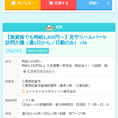
気になる！
応募する
詳細へ
未読
【無資格でも時給1,410円～】見守りヘルパー✨
訪問介護（週1日から／日勤のみ） /Ja
アルバイト
職種未経験OK
時給1,410円～
給与
時給1,410円以上 ※交通費一部支給（既定あり） ※経験・能力を
考慮して決定します 【収入例】 週1回勤務の場合：1,410円×8時
交通費別途支給あり
間×4回=4万5,120円 週3回勤務の場合：1,410円×8時間×12回
=13万5,360円 週5回勤務の場合：1,410円×8時間×20回=22万
三重県松阪市
勤務地
5,600円 【試用期間】試用期間あり 試用期間の長さ：2ヶ月
三重県松阪市飯南町横野（最寄り駅：三瀬谷駅）
※ 雇用形態と給与に、本採用時と異なる部分があります。 雇用
形態：本採用時と同じです。 給与：時給 1,090円以上
ユースタイルラボラトリー株式会社
シフト制
勤務時間
1日あたりの実働時間：最大8時間/日 【日勤】 7：00～22：00
の間で8時間勤務（休憩時間は法定通り） ※週1日～OK ／ 夜勤
なし ＊＊ 勤務時間例 ＊＊ ■8時から17時 ■9時から18時 ■10
週1日からOK / 日払いOK / 副業・WワークOK
特徴
時から19時 ■12時から21時 など ※訪問先により変動 ※曜日固