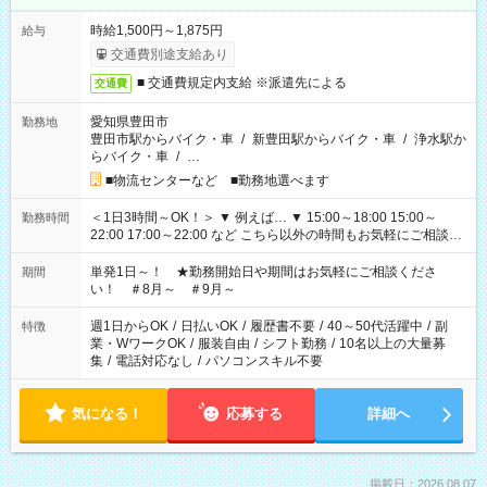
時給1,500円～1,875円
給与
交通費別途支給あり
■ 交通費規定内支給 ※派遣先による
交通費
愛知県豊田市
勤務地
豊田市駅からバイク・車
/
新豊田駅からバイク・車
/
浄水駅か
らバイク・車
/
…
■物流センターなど ■勤務地選べます
＜1日3時間～OK！＞ ▼ 例えば… ▼ 15:00～18:00 15:00～
勤務時間
22:00 17:00～22:00 など こちら以外の時間もお気軽にご相談く
ださい！
単発1日～！ ★勤務開始日や期間はお気軽にご相談くださ
期間
い！ ＃8月～ ＃9月～
週1日からOK
/
日払いOK
/
履歴書不要
/
40～50代活躍中
/
副
特徴
業・WワークOK
/
服装自由
/
シフト勤務
/
10名以上の大量募
集
/
電話対応なし
/
パソコンスキル不要
気になる！
応募する
詳細へ
掲載日：2026.08.07