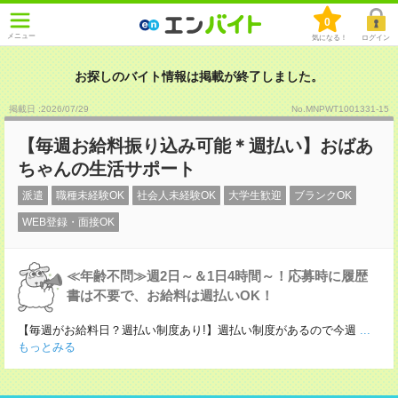
0
メニュー
気になる！
ログイン
お探しのバイト情報は掲載が終了しました。
掲載日 :2026
/
07
/
29
No.MNPWT1001331-15
【毎週お給料振り込み可能＊週払い】おばあ
ちゃんの生活サポート
派遣
職種未経験OK
社会人未経験OK
大学生歓迎
ブランクOK
WEB登録・面接OK
≪年齢不問≫週2日～＆1日4時間～！応募時に履歴
書は不要で、お給料は週払いOK！
【毎週がお給料日？週払い制度あり!】週払い制度があるので今週
...
もっとみる