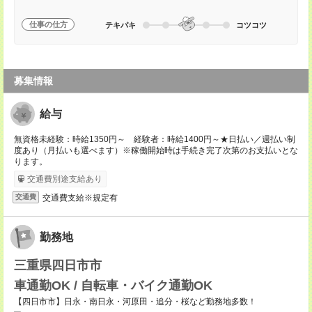
仕事の仕方
テキパキ
コツコツ
募集情報
給与
無資格未経験：時給1350円～ 経験者：時給1400円～★日払い／週払い制
度あり（月払いも選べます）※稼働開始時は手続き完了次第のお支払いとな
ります。
交通費別途支給あり
交通費支給※規定有
交通費
勤務地
三重県四日市市
車通勤OK / 自転車・バイク通勤OK
【四日市市】日永・南日永・河原田・追分・桜など勤務地多数！