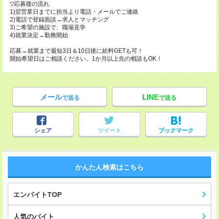
▽応募後の流れ
1)翌営業日までに担当より電話・メールでご連絡
2)電話で登録面談→求人とマッチング
3)ご希望の施設で、職場見学
4)就業決定→勤務開始
応募→就業まで最短3日＆10日後に給料GETも可！
開始希望日はご相談ください。1か月以上先の相談もOK！
メール
LINE
で送る
で送る
シェア
ツイート
ブックマーク
かんたん検索はこちら
エンバイトTOP
人気のバイト