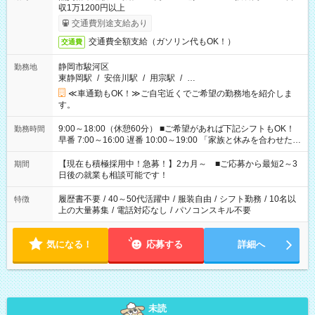
収1万1200円以上
交通費別途支給あり
交通費全額支給（ガソリン代もOK！）
交通費
静岡市駿河区
勤務地
東静岡駅
/
安倍川駅
/
用宗駅
/
…
≪車通勤もOK！≫ご自宅近くでご希望の勤務地を紹介しま
す。
9:00～18:00（休憩60分） ■ご希望があれば下記シフトもOK！
勤務時間
早番 7:00～16:00 遅番 10:00～19:00 「家族と休みを合わせた
い」 「余裕を持って夕飯の準備がしたい」 「できれば残業はし
たくない」 など、ご希望を教えてくださいね。 ※Wワーク希望
【現在も積極採用中！急募！】2カ月～ ■ご応募から最短2～3
期間
の方へ 今ご覧のお仕事で希望する勤務時間と、もう1つのお仕事
日後の就業も相談可能です！
の勤務時間。 合計で週40時間を超える場合は応募できません。
履歴書不要
/
40～50代活躍中
/
服装自由
/
シフト勤務
/
10名以
特徴
上の大量募集
/
電話対応なし
/
パソコンスキル不要
気になる！
応募する
詳細へ
未読