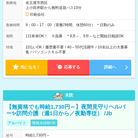
名古屋市西区
勤務地
上小田井駅から無料送迎バス10分
印刷会社
9：00～17：00（実働7時間、休憩60分） ＊日勤のみ
勤務時間
1日単発OK！ ※急募 ＊8月～、9月～など開始日相談OK
期間
日払いOK
/
履歴書不要
/
40～50代活躍中
/
10名以上の大量募
特徴
集
/
パソコンスキル不要
気になる！
応募する
詳細へ
未読
【無資格でも時給1,730円～】夜間見守りヘルパ
ー✨訪問介護（週1日から／夜勤専従） /Jb
アルバイト
職種未経験OK
時給1,730円～
給与