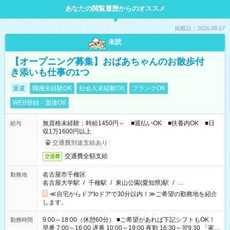
あなたの閲覧履歴からのオススメ
掲載日：2026.08.07
未読
【オープニング募集】おばあちゃんのお散歩付
き添いも仕事の1つ
派遣
職種未経験OK
社会人未経験OK
ブランクOK
WEB登録・面接OK
無資格未経験：時給1450円～ ■週払いOK ■扶養内OK ■日
給与
収1万1600円以上
交通費別途支給あり
交通費全額支給
交通費
名古屋市千種区
勤務地
名古屋大学駅
/
千種駅
/
東山公園(愛知県)駅
/
…
≪自宅からドアtoドアで30分以内！≫ご希望の勤務地を紹介
します。
9:00～18:00（休憩60分） ■ご希望があれば下記シフトもOK！
勤務時間
早番 7:00～16:00 遅番 10:00～19:00 夜勤 16:30～翌9:30 「家族