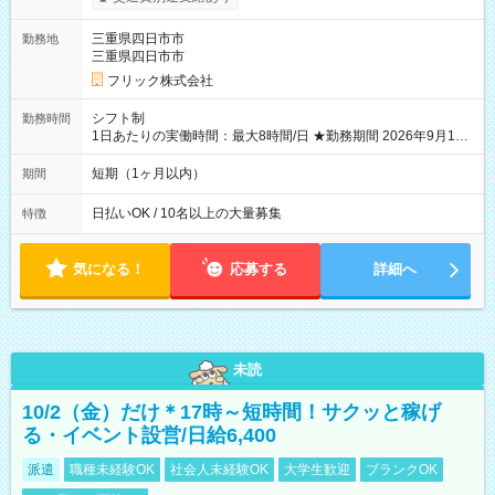
り稼げます♪ 【試用期間】試用期間なし
三重県四日市市
勤務地
三重県四日市市
フリック株式会社
シフト制
勤務時間
1日あたりの実働時間：最大8時間/日 ★勤務期間 2026年9月16
日~2026年10月23日 短期勤務OK! 期間中フル勤務できる方優遇
※週3~5日勤務(勤務日数応相談) ※期間前から勤務スタートも可
短期（1ヶ月以内）
期間
能です! ★勤務時間 8:00~17:00(休憩1時間) ※現場により変動あ
り ※夜勤シフトあり
日払いOK / 10名以上の大量募集
特徴
気になる！
応募する
詳細へ
未読
10/2（金）だけ＊17時～短時間！サクッと稼げ
る・イベント設営/日給6,400
派遣
職種未経験OK
社会人未経験OK
大学生歓迎
ブランクOK