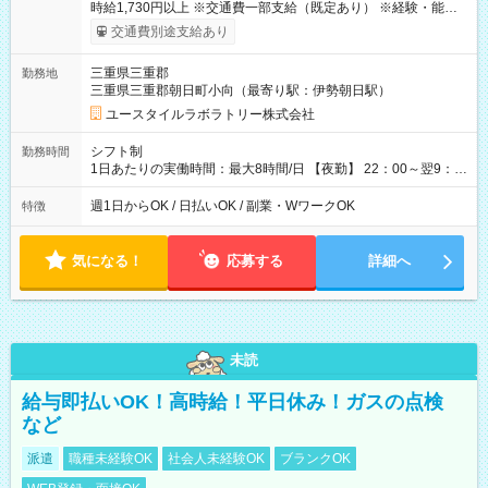
時給1,730円以上 ※交通費一部支給（既定あり） ※経験・能力を
考慮して決定します 【収入例】 週1回勤務の場合：1,730円×8時
交通費別途支給あり
間×4回=5万5,360円 週3回勤務の場合：1,730円×8時間×12回
=16万6,080円 【試用期間】試用期間あり 試用期間の長さ：2ヶ
三重県三重郡
勤務地
月 ※ 雇用形態と給与に、本採用時と異なる部分があります。 雇
三重県三重郡朝日町小向（最寄り駅：伊勢朝日駅）
用形態：本採用時と同じです。 給与：時給 1,520円以上
ユースタイルラボラトリー株式会社
シフト制
勤務時間
1日あたりの実働時間：最大8時間/日 【夜勤】 22：00～翌9：
00 ※週1日～OK ／ 夜勤専従 ＊＊ 勤務時間例 ＊＊ ■22時か
ら翌7時 ■23時から翌8時 ■24時から翌9時 など ※上記の時間
週1日からOK / 日払いOK / 副業・WワークOK
特徴
内で8時間勤務（休憩1時間）ご利用者様により、時間は異なり
ます。 ※曜日固定（毎週同じ曜日での勤務となります）
気になる！
応募する
詳細へ
未読
給与即払いOK！高時給！平日休み！ガスの点検
など
派遣
職種未経験OK
社会人未経験OK
ブランクOK