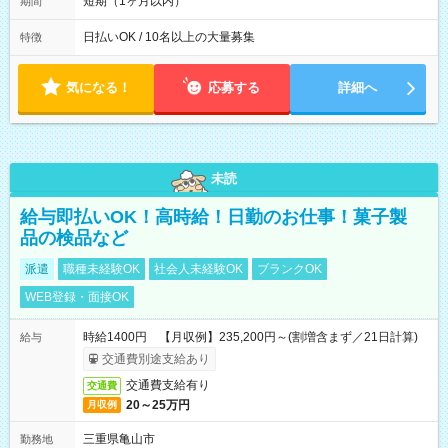
短期（1ヶ月以内）
期間
能です! ★勤務時間 8:00~17:00(休憩1時間) ※現場により変動あ
り ※夜勤シフトあり
日払いOK / 10名以上の大量募集
特徴
気になる！
応募する
詳細へ
未読
給与即払いOK！高時給！日勤のお仕事！菓子製
品の検品など
派遣
職種未経験OK
社会人未経験OK
ブランクOK
WEB登録・面接OK
時給1400円 【月収例】235,200円～(割増含まず／21日計算)
給与
交通費別途支給あり
交通費支給有り
交通費
20～25万円
月収例
三重県亀山市
勤務地