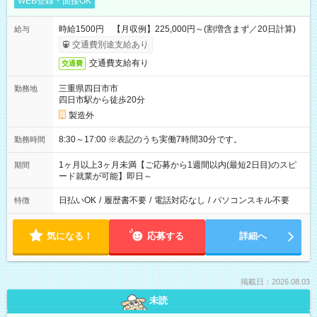
WEB登録・面接OK
時給1500円 【月収例】225,000円～(割増含まず／20日計算)
給与
交通費別途支給あり
交通費支給有り
交通費
三重県四日市市
勤務地
四日市駅から徒歩20分
製造外
8:30～17:00 ※表記のうち実働7時間30分です。
勤務時間
1ヶ月以上3ヶ月未満【ご応募から1週間以内(最短2日目)のスピ
期間
ード就業が可能】即日～
日払いOK
/
履歴書不要
/
電話対応なし
/
パソコンスキル不要
特徴
気になる！
応募する
詳細へ
掲載日：2026.08.03
未読