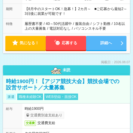
と休みを合わせたい」 「余裕を持って夕飯の準備がしたい」
「できれば残業はしたくない」 など、ご希望を教えてください
【8月中のスタートOK！急募！】2カ月～ ■ご応募から最短2～
期間
ね。 ※Wワーク希望の方へ 今ご覧のお仕事で希望する勤務時間
3日後に就業が可能です！
と、もう1つのお仕事の勤務時間。 合計で週40時間を超える場
合は応募できません。
履歴書不要
/
40～50代活躍中
/
服装自由
/
シフト勤務
/
10名以
特徴
上の大量募集
/
電話対応なし
/
パソコンスキル不要
気になる！
応募する
詳細へ
掲載日：2026.08.07
未読
時給1900円！【アジア競技大会】競技会場での
設営サポート／大量募集
派遣
職種未経験OK
WEB登録・面接OK
時給1900円
給与
交通費別途支給あり
交通費支給
交通費