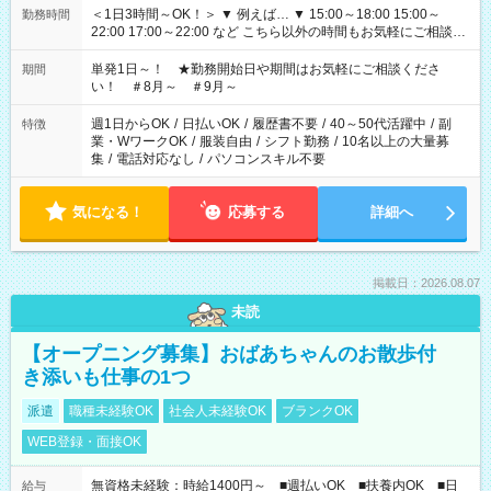
＜1日3時間～OK！＞ ▼ 例えば… ▼ 15:00～18:00 15:00～
勤務時間
22:00 17:00～22:00 など こちら以外の時間もお気軽にご相談く
ださい！
単発1日～！ ★勤務開始日や期間はお気軽にご相談くださ
期間
い！ ＃8月～ ＃9月～
週1日からOK
/
日払いOK
/
履歴書不要
/
40～50代活躍中
/
副
特徴
業・WワークOK
/
服装自由
/
シフト勤務
/
10名以上の大量募
集
/
電話対応なし
/
パソコンスキル不要
気になる！
応募する
詳細へ
掲載日：2026.08.07
未読
【オープニング募集】おばあちゃんのお散歩付
き添いも仕事の1つ
派遣
職種未経験OK
社会人未経験OK
ブランクOK
WEB登録・面接OK
無資格未経験：時給1400円～ ■週払いOK ■扶養内OK ■日
給与