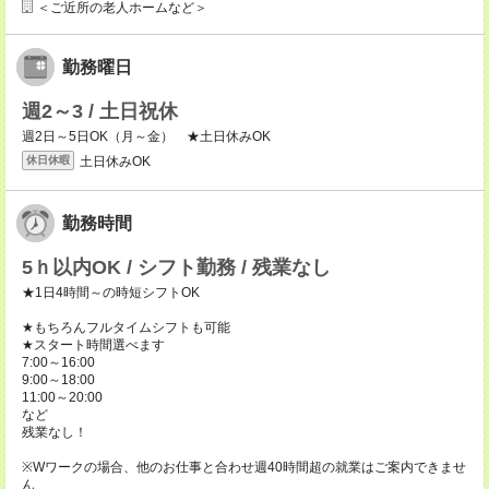
＜ご近所の老人ホームなど＞
勤務曜日
週2～3 / 土日祝休
週2日～5日OK（月～金） ★土日休みOK
土日休みOK
休日休暇
勤務時間
5ｈ以内OK / シフト勤務 / 残業なし
★1日4時間～の時短シフトOK
★もちろんフルタイムシフトも可能
★スタート時間選べます
7:00～16:00
9:00～18:00
11:00～20:00
など
残業なし！
※Wワークの場合、他のお仕事と合わせ週40時間超の就業はご案内できませ
ん