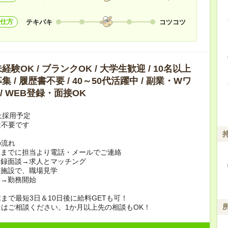
仕方
テキパキ
コツコツ
験OK / ブランクOK / 大学生歓迎 / 10名以上
 / 履歴書不要 / 40～50代活躍中 / 副業・Wワ
 / WEB登録・面接OK
上採用予定
は不要です
の流れ
日までに担当より電話・メールでご連絡
登録面談→求人とマッチング
の施設で、職場見学
定→勤務開始
まで最短3日＆10日後に給料GETも可！
はご相談ください。1か月以上先の相談もOK！