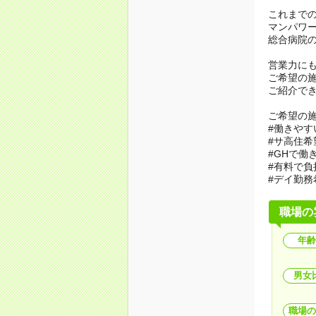
これまで
マンパワ
総合病院
営業力に
ご希望の
ご紹介で
ご希望の
#働きやす
#サ高住希
#GHで働
#有料で負
#デイ勤務
職場の
年齢
男女
職場の