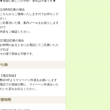
★登録に際しての予約・来社は不要です★
(1)WEB応募の場合
こちらからご連絡いたしますのでお待ちくだ
さい。
ご応募頂いた後、案内メールをお送りします
ので
内容をご確認ください。
(2)電話応募の場合
お時間のあるときにお電話にてご応募いただ
ければ
その場で登録も可能です。
持ち物
【電話登録】
弊社HPよりマイページ作成をお願いします
電話での登録の際に、マイページ作成をいた
だいた旨をお伝えください。
所要時間