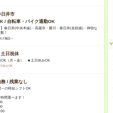
春日井市
K / 自転車・バイク通勤OK
】春日井(中央本線)・高蔵寺・勝川・春日井(名鉄線)・神領な
多数！
向け施設＞
/ 土日祝休
日OK（月～金） ★土日休みOK
日休みOK
務 / 残業なし
間～の時短シフトOK
ト時間選べます！
00
00
:00