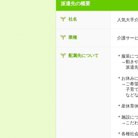
派遣先の概要
社名
人気大手
業種
介護サー
配属先について
＊服装に
→動きや
派遣先に
＊お休み
→ご希望
子育て・
などな
＊産休育
＊施設に
→こだわ
＊各種社