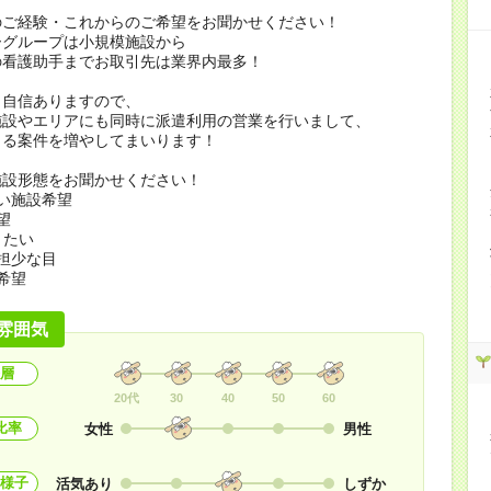
のご経験・これからのご希望をお聞かせください！
ーグループは小規模施設から
の看護助手までお取引先は業界内最多！
も自信ありますので、
施設やエリアにも同時に派遣利用の営業を行いまして、
きる案件を増やしてまいります！
施設形態をお聞かせください！
い施設希望
望
きたい
担少な目
希望
雰囲気
層
20代
30
40
50
60
比率
女性
男性
様子
活気あり
しずか