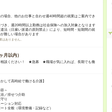
！
の場合、他のお仕事と合わせ週40時間超の就業はご案内でき
づき、週20時間以上勤務は社会保険への加入対象となります
派遣法（日雇い派遣の原則禁止）により、短時間・短期間の就
内が難しい場合があります
業はありません。
ヶ月以内）
ご相談ください！ ★急募 ★職場が気に入れば、長期でも働
活かして高時給で働ける介護】
内容～
入浴／排せつ介助
見守り
エーション対応
ポート全般（環境整備・記録など）