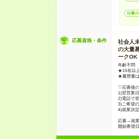
仕事の
応募資格・条件
社会人未経
の大量募集
ークOK
年齢不問
★10名以
★履歴書
▽応募後
1)翌営業
2)電話で
3)ご希望
4)就業決
応募→就業
開始希望日