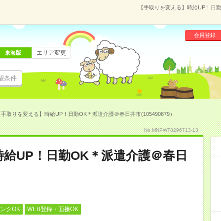
【手取りを変える】時給UP！日勤O
会員登録
エリア変更
東海版
望条件
手取りを変える】時給UP！日勤OK＊派遣介護＠春日井市(105490879）
No.MNPWT8296713-13
給UP！日勤OK＊派遣介護＠春日
ンクOK
WEB登録・面接OK