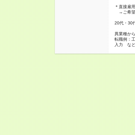
＊直接雇
→ご希望
20代・3
異業種か
転職例：
入力 な