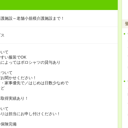
介護施設～老舗小規模介護施設まで！
ビス
ついて
すい服装でOK
よってはポロシャツの貸与あり
について
お聞かせください！
家事優先で／はじめは日数少なめで
ど
休取得実績あり！
ついて
りは担当にお申し付けください！
会保険完備