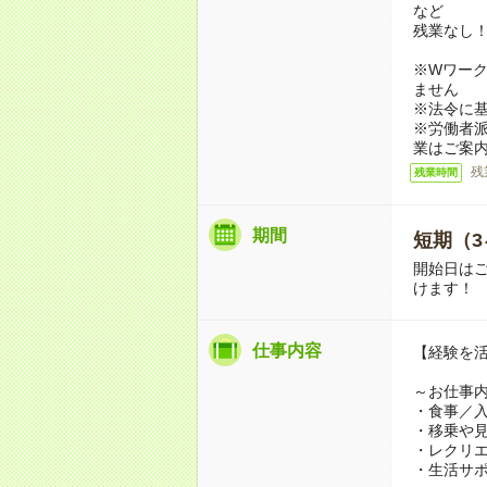
など
残業なし
※Wワーク
ません
※法令に基
※労働者
業はご案
残
残業時間
期間
短期（3
開始日は
けます！
仕事内容
【経験を
～お仕事
・食事／
・移乗や
・レクリ
・生活サ