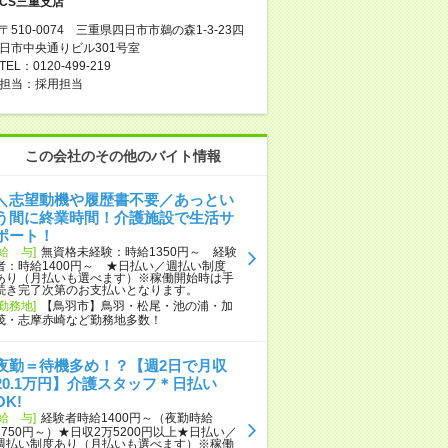
CS三重支店
〒510-0074 三重県四日市市鵜の森1-3-23四
日市中央通りビル301号室
TEL：0120-499-219
担当：採用担当
この会社のその他のバイト情報
＼志望動機や履歴書不要／あっとい
う間に終業時間！介護施設で生活サ
ポート！
[給 与]
無資格未経験：時給1350円～ 経験
者：時給1400円～ ★日払い／週払い制度
あり（月払いも選べます）※稼働開始時は手
続き完了次第のお支払いとなります。
[勤務地]
【鳥羽市】鳥羽・松尾・池の浦・加
茂・志摩赤崎など勤務地多数！
夜勤＝待機多め！？【週2日で月収
20.1万円】介護スタッフ＊日払い
OK!
[給 与]
経験者時給1400円～（夜勤時給
1750円～）★日収2万5200円以上★日払い／
週払い制度あり（月払いも選べます）※稼働