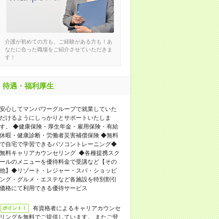
介護が初めての方も、ご経験がある方も！あ
なたに合った職場をご紹介させていただきま
す！
待遇・福利厚生
安心してマンパワーグループで就業していた
だけるようにしっかりとサポートいたしま
す。 ◆健康保険・厚生年金・雇用保険・有給
休暇・健康診断・労働者災害補償保険 ◆無料
で自宅で学習できるパソコントレーニング◆
無料キャリアカウンセリング ◆各種提携スク
ールのメニューを優待料金で受講など【その
他】◆リゾート・レジャー・スパ・ショッピ
ング・グルメ・エステなど各施設を特別割引
価格にて利用できる優待サービス
有資格者によるキャリアカウンセ
ポイント！
リングを無料でご提供しています。 またご登