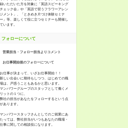
録いただいた方を対象に「英語スピーキング
チェック会」や「英語で習うフラワーアレン
ジメント」、「ときめき片づけ体験セミナ
ー」等、楽しくて役に立つセミナーも開催し
ています。
フォローについて
営業担当・フォロー担当よりコメント
お仕事開始後のフォローについて
お仕事が決まって、いざお仕事開始！！
新しい出会いに期待もしつつ、はじめての職
場は、戸惑うこともあるかと思います。
マンパワーグループのスタッフとして働くメ
リットの１つに、
弊社の担当があなたをフォローするという点
があります。
マンパワースタッフさんとしてのご就業にあ
たっては、弊社担当がいつもあなたの職場・
仕事に関しての相談役になります。