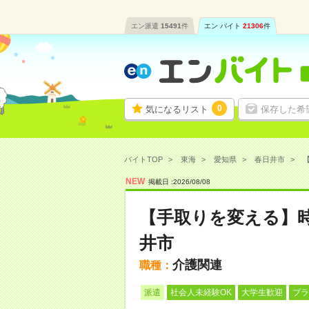
エン派遣
15491
件
エン バイト
21306
件
0
気になるリスト
保存した希
バイトTOP
東海
愛知県
春日井市
【
NEW
掲載日 :
2026
/
08
/
08
【手取りを変える】時
井市
介護関連
職種：
派遣
社会人未経験OK
大学生歓迎
ブラ