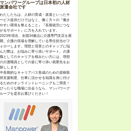
マンパワーグループは日本初の人材
派遣会社です
わたしたちは、人材の育成・派遣といったサ
ービス提供だけではなく、働く方々の『働き
やすい環境を整えること』『長期就労につな
がるサポート』に力を入れています。
2023年現在、全国34拠点に介護専門支店を展
開。介護の現場を理解している専任担当がフ
ォローします。理想と現実とのギャップに悩
んだ際は、お悩みに寄り添いサポート。介護
職としてのキャリアを積みたい方には、理想
の介護職員としての姿に寄り添い就業先をお
探しします。
中長期的なキャリアパス形成のための資格取
得支援制度、仕事に活かせる知識を身に付け
るためのオンライントレーニングもご用意！
ぴったりな職場に出会うなら、マンパワーグ
ループを是非お選びください！