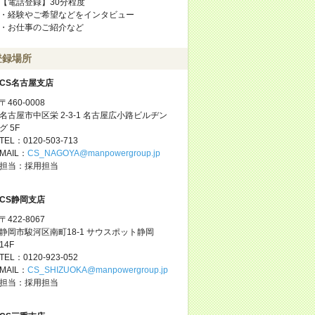
【電話登録】30分程度
・経験やご希望などをインタビュー
・お仕事のご紹介など
登録場所
CS名古屋支店
〒460-0008
名古屋市中区栄 2-3-1 名古屋広小路ビルヂン
グ 5F
TEL：0120-503-713
MAIL：
CS_NAGOYA@manpowergroup.jp
担当：採用担当
CS静岡支店
〒422-8067
静岡市駿河区南町18-1 サウスポット静岡
14F
TEL：0120-923-052
MAIL：
CS_SHIZUOKA@manpowergroup.jp
担当：採用担当