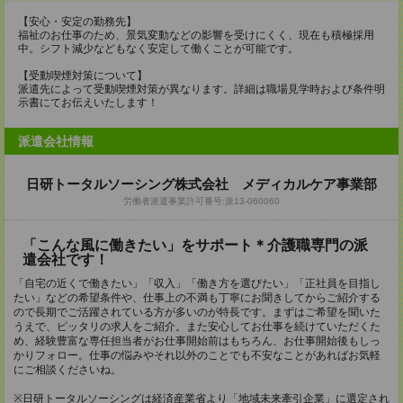
【安心・安定の勤務先】
福祉のお仕事のため、景気変動などの影響を受けにくく、現在も積極採用
中。シフト減少などもなく安定して働くことが可能です。
【受動喫煙対策について】
派遣先によって受動喫煙対策が異なります。詳細は職場見学時および条件明
示書にてお伝えいたします！
派遣会社情報
日研トータルソーシング株式会社 メディカルケア事業部
労働者派遣事業許可番号:派13-060060
「こんな風に働きたい」をサポート＊介護職専門の派
遣会社です！
「自宅の近くで働きたい」「収入」「働き方を選びたい」「正社員を目指し
たい」などの希望条件や、仕事上の不満も丁寧にお聞きしてからご紹介する
ので長期でご活躍されている方が多いのが特長です。まずはご希望を聞いた
うえで、ピッタリの求人をご紹介。また安心してお仕事を続けていただくた
め、経験豊富な専任担当者がお仕事開始前はもちろん、お仕事開始後もしっ
かりフォロー。仕事の悩みやそれ以外のことでも不安なことがあればお気軽
にご相談くださいね。
※日研トータルソーシングは経済産業省より「地域未来牽引企業」に選定され