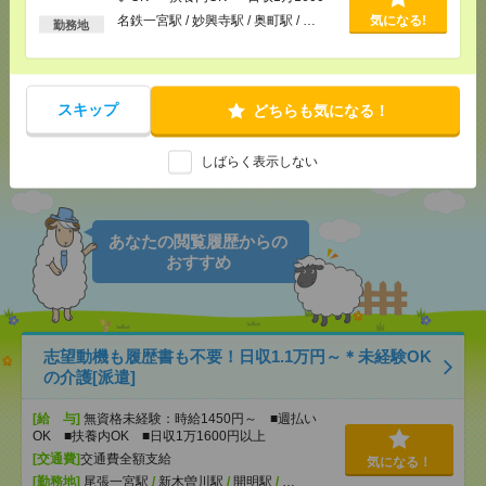
気になる！
電話応募
以上
名鉄一宮駅 / 妙興寺駅 / 奥町駅 / …
気になる!
勤務地
メール
LINE
で送る
で送る
スキップ
どちらも気になる！
シェア
ツイート
ブックマーク
しばらく表示しない
あなたの閲覧履歴からの
おすすめ
志望動機も履歴書も不要！日収1.1万円～＊未経験OK
の介護[派遣]
[給 与]
無資格未経験：時給1450円～ ■週払い
OK ■扶養内OK ■日収1万1600円以上
[交通費]
交通費全額支給
気になる！
[勤務地]
尾張一宮駅
/
新木曽川駅
/
開明駅
/
…