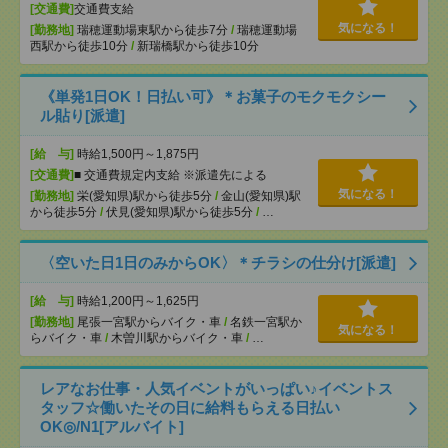
[交通費]
交通費支給
気になる！
[勤務地]
瑞穂運動場東駅から徒歩7分
/
瑞穂運動場
西駅から徒歩10分
/
新瑞橋駅から徒歩10分
《単発1日OK！日払い可》＊お菓子のモクモクシー
ル貼り[派遣]
[給 与]
時給1,500円～1,875円
[交通費]
■ 交通費規定内支給 ※派遣先による
気になる！
[勤務地]
栄(愛知県)駅から徒歩5分
/
金山(愛知県)駅
から徒歩5分
/
伏見(愛知県)駅から徒歩5分
/
…
〈空いた日1日のみからOK〉＊チラシの仕分け[派遣]
[給 与]
時給1,200円～1,625円
[勤務地]
尾張一宮駅からバイク・車
/
名鉄一宮駅か
気になる！
らバイク・車
/
木曽川駅からバイク・車
/
…
レアなお仕事・人気イベントがいっぱい♪イベントス
タッフ☆働いたその日に給料もらえる日払い
OK◎/N1[アルバイト]