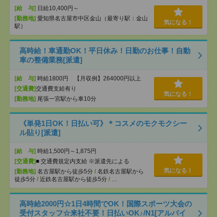
[給 与]
日給10,400円～
[勤務地]
愛知県名古屋市中区金山（最寄り駅：金山
気になる！
駅）
高時給！車通勤OK！平日休み！日勤のお仕事！自動
車の整備業務[派遣]
[給 与]
時給1800円 【月収例】264000円以上
[交通費]
交通費支給有り
気になる！
[勤務地]
尾張一宮駅から車10分
《単発1日OK！日払い可》＊コスメのモクモクシー
ル貼り[派遣]
[給 与]
時給1,500円～1,875円
[交通費]
■ 交通費規定内支給 ※派遣先による
気になる！
[勤務地]
名古屋駅から徒歩5分
/
名鉄名古屋駅から
徒歩5分
/
近鉄名古屋駅から徒歩5分
/
…
高時給2000円☆1日4時間でOK！国際スポーツ大会の
受付スタッフ☆来社不要！日払いOK♪/N1[アルバイ