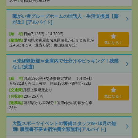
10分
/
有松駅から車13分
障がい者グループホームの世話人・生活支援員【藤
が丘】[アルバイト]
[給 与]
日給7,125円～14,700円
[勤務地]
愛知県名古屋市名東区藤見が丘３０藤見が
気になる！
丘ASビル１A（最寄り駅：東山線藤が丘）
≪未経験歓迎≫倉庫内で仕分けやピッキング！残業
なし[派遣]
[給 与]
時給1300円+交通費規定支給 【月収例】
月収22.8万円以上可能 時給1300円×8時間×22日
[交通費]
月額上限規定あり
[月収例]
20～25万円
気になる！
[勤務地]
蒲郡駅から車26分
/
国府(愛知県)駅から車
26分
大型スポーツイベントの警備スタッフ/9~10月の短
期! 履歴書不要★宿泊費全額無料[アルバイト]