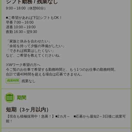
シフト勤務 / 残業なし
9:00～18:00（休憩60分）
■ご希望があれば下記シフトもOK！
早番 7:00～16:00
遅番 10:00～19:00
夜勤 16:30～翌9:30
「家族と休みを合わせたい」
「余裕を持って夕飯の準備がしたい」
「できれば残業はしたくない」
など、ご希望を教えてくださいね。
※Wワーク希望の方へ
今ご覧のお仕事で希望する勤務時間と、もう1つのお仕事の勤務時間。
合計で週40時間を超える場合は応募できません。
残業なし
残業時間
期間
短期（3ヶ月以内）
【現在も積極採用中！急募！】■2カ月～ ■応募から最短2～3日後に就業可
能！