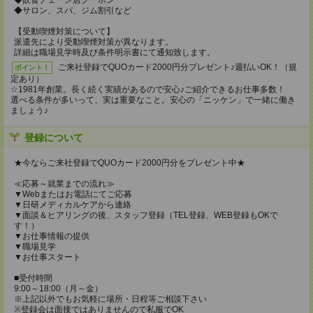
◆飲食チェーン店クーポン
◆サロン、スパ、ジム割引など
【受動喫煙対策について】
派遣先により受動喫煙対策が異なります。
詳細は職場見学時及び条件明示書にて通知致します。
ご来社登録でQUOカード2000円分プレゼント♪週払いOK！（規
ポイント！
定あり）
☆1981年創業。長く続く実績があるので安心♪ご紹介できるお仕事多数！
選べる条件が多いって、実は重要なこと。安心の「ニッケン」で一緒に働き
ましょう♪
登録について
★今ならご来社登録でQUOカード2000円分をプレゼント中★
≪応募～就業までの流れ≫
▼Webまたはお電話にてご応募
▼日研メディカルケアから連絡
▼面談＆ヒアリングの後、スタッフ登録（TEL登録、WEB登録もOKで
す！）
▼お仕事情報の提供
▼職場見学
▼お仕事スタート
■受付時間
9:00～18:00（月～金）
※上記以外でもお気軽に場所・日程等ご相談下さい
※登録会は面接ではありませんので私服でOK