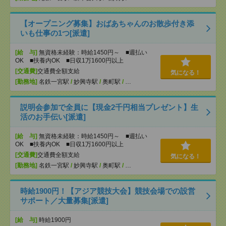
【オープニング募集】おばあちゃんのお散歩付き添
いも仕事の1つ[派遣]
[給 与]
無資格未経験：時給1450円～ ■週払い
OK ■扶養内OK ■日収1万1600円以上
[交通費]
交通費全額支給
気になる！
[勤務地]
名鉄一宮駅
/
妙興寺駅
/
奥町駅
/
…
説明会参加で全員に【現金2千円相当プレゼント】生
活のお手伝い[派遣]
[給 与]
無資格未経験：時給1450円～ ■週払い
OK ■扶養内OK ■日収1万1600円以上
[交通費]
交通費全額支給
気になる！
[勤務地]
名鉄一宮駅
/
妙興寺駅
/
奥町駅
/
…
時給1900円！【アジア競技大会】競技会場での設営
サポート／大量募集[派遣]
[給 与]
時給1900円