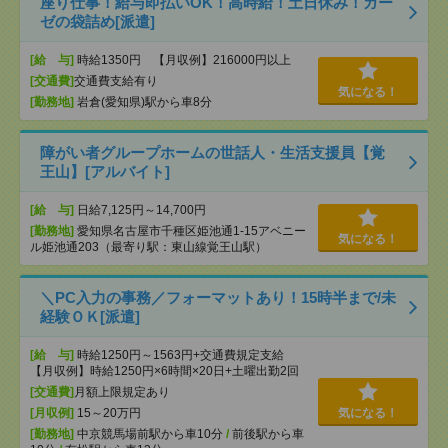
座り仕事！給与即払いOK！高時給！土日休み！ガー
ゼの袋詰め[派遣]
[給 与]
時給1350円 【月収例】216000円以上
[交通費]
交通費支給有り
気になる！
[勤務地]
岩倉(愛知県)駅から車8分
障がい者グループホームの世話人・生活支援員【覚
王山】[アルバイト]
[給 与]
日給7,125円～14,700円
[勤務地]
愛知県名古屋市千種区姫池通1-15アベニー
気になる！
ル姫池通203（最寄り駅：東山線覚王山駅）
＼PC入力の事務／フォーマットあり！15時半まで/未
経験ＯＫ[派遣]
[給 与]
時給1250円～1563円+交通費規定支給
【月収例】時給1250円×6時間×20日+土曜出勤2回
[交通費]
月額上限規定あり
[月収例]
15～20万円
気になる！
[勤務地]
中京競馬場前駅から車10分
/
前後駅から車