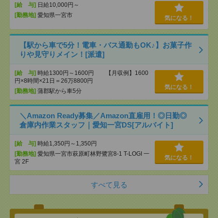
[給 与]
日給10,000円～
[勤務地]
愛知県一宮市
気になる！
【駅から車で5分！電車・バス通勤もOK♪】お菓子作
りや見守りメイン！[派遣]
[給 与]
時給1300円～1600円 【月収例】1600
円×8時間×21日＝26万8800円
気になる！
[勤務地]
蒲郡駅から車5分
＼Amazon Ready募集／Amazon直雇用！◎日勤◎
倉庫内作業スタッフ｜愛知一宮DS[アルバイト]
[給 与]
時給1,350円～1,350円
[勤務地]
愛知県一宮市萩原町林野鷺宮8-1 T-LOGI 一
気になる！
宮 2F
すべて見る