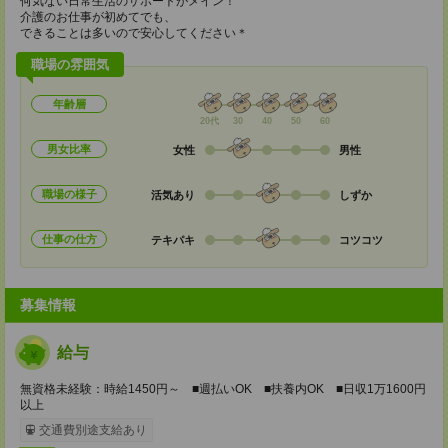
何気ない日常生活のサポートがメイン！
介護のお仕事が初めてでも、
できることは多いので安心してください＊
職場の雰囲気
年齢層
20代
30
40
50
60
男女比率
女性
男性
職場の様子
活気あり
しずか
仕事の仕方
テキパキ
コツコツ
募集情報
給与
無資格未経験：時給1450円～ ■週払いOK ■扶養内OK ■日収1万1600円
以上
交通費別途支給あり