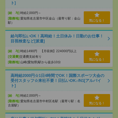
ト]
[給 与]
時給2,000円～
[勤務地]
愛知県名古屋市中区金山（最寄り駅：金山
気になる！
駅）
給与即払いOK！高時給！土日休み！日勤のお仕事！
目視検査など[派遣]
[給 与]
時給1490円 【月収例】224000円以上
[交通費]
交通費支給有り
気になる！
[勤務地]
山崎(愛知県)駅から徒歩10分
高時給2000円☆1日4時間でOK！国際スポーツ大会の
受付スタッフ☆来社不要！日払いOK♪/N1[アルバイ
ト]
[給 与]
時給2,000円～
[勤務地]
愛知県名古屋市中村区名駅（最寄り駅：名
気になる！
古屋駅）