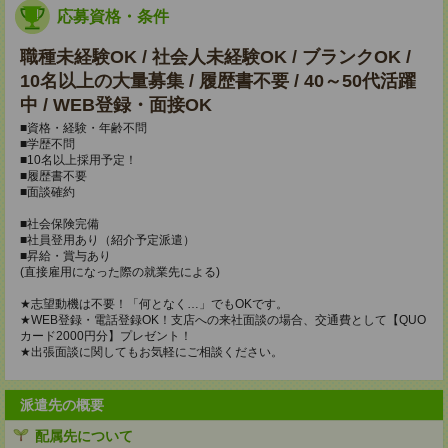
応募資格・条件
職種未経験OK / 社会人未経験OK / ブランクOK /
10名以上の大量募集 / 履歴書不要 / 40～50代活躍
中 / WEB登録・面接OK
■資格・経験・年齢不問
■学歴不問
■10名以上採用予定！
■履歴書不要
■面談確約
■社会保険完備
■社員登用あり（紹介予定派遣）
■昇給・賞与あり
(直接雇用になった際の就業先による)
★志望動機は不要！「何となく…」でもOKです。
★WEB登録・電話登録OK！支店への来社面談の場合、交通費として【QUO
カード2000円分】プレゼント！
★出張面談に関してもお気軽にご相談ください。
派遣先の概要
配属先について