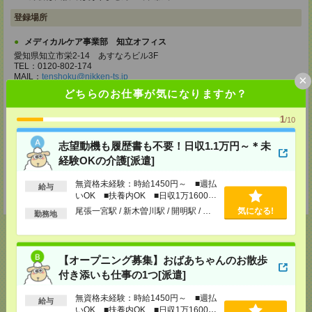
登録場所
メディカルケア事業部 知立オフィス
愛知県知立市栄2-14 あすなろビル3F
TEL：0120-802-174
MAIL：
tenshoku@nikken-ts.jp
×
担当：採用担当
どちらのお仕事が気になりますか？
メディカルケア事業部 名古屋オフィス
1
/10
愛知県名古屋市西区牛島町2-5 TOMITA.BLD 4階
TEL：0120-455-091
MAIL：
tenshoku@nikken-ts.jp
志望動機も履歴書も不要！日収1.1万円～＊未
担当：採用担当
経験OKの介護[派遣]
登録交通費
無資格未経験：時給1450円～ ■週払
給与
★今ならご来社登録でQUOカード2000円分をプレゼント中★
いOK ■扶養内OK ■日収1万1600円
以上
尾張一宮駅 / 新木曽川駅 / 開明駅 / …
気になる!
勤務地
【オープニング募集】おばあちゃんのお散歩
応募ページへ
付き添いも仕事の1つ[派遣]
無資格未経験：時給1450円～ ■週払
給与
いOK ■扶養内OK ■日収1万1600円