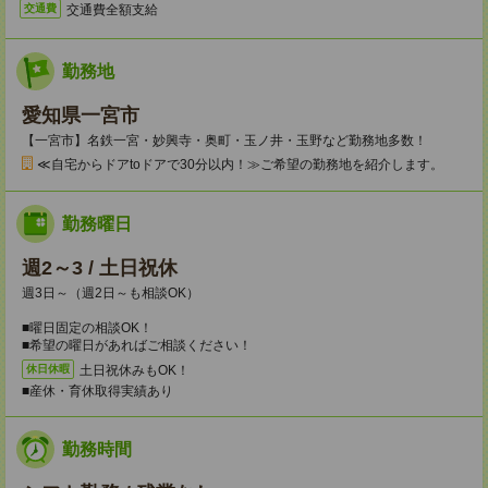
交通費全額支給
交通費
勤務地
愛知県一宮市
【一宮市】名鉄一宮・妙興寺・奥町・玉ノ井・玉野など勤務地多数！
≪自宅からドアtoドアで30分以内！≫ご希望の勤務地を紹介します。
勤務曜日
週2～3 / 土日祝休
週3日～（週2日～も相談OK）
■曜日固定の相談OK！
■希望の曜日があればご相談ください！
土日祝休みもOK！
休日休暇
■産休・育休取得実績あり
勤務時間