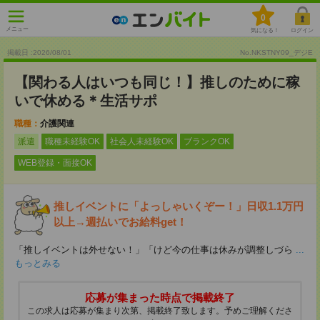
0
メニュー
気になる！
ログイン
掲載日 :2026
/
08
/
01
No.NKSTNY09_デジE
【関わる人はいつも同じ！】推しのために稼
いで休める＊生活サポ
職種：
介護関連
派遣
職種未経験OK
社会人未経験OK
ブランクOK
WEB登録・面接OK
推しイベントに「よっしゃいくぞー！」日収1.1万円
以上→週払いでお給料get！
「推しイベントは外せない！」「けど今の仕事は休みが調整しづら
...
もっとみる
応募が集まった時点で掲載終了
この求人は応募が集まり次第、掲載終了致します。予めご理解くださ