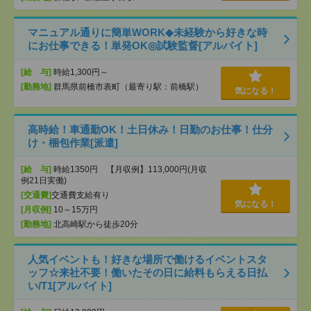
マニュアル通りに簡単WORK◆未経験から好きな時
にお仕事できる！単発OK◎試験監督[アルバイト]
[給 与]
時給1,300円～
[勤務地]
群馬県前橋市表町（最寄り駅：前橋駅）
気になる！
高時給！車通勤OK！土日休み！日勤のお仕事！仕分
け・梱包作業[派遣]
[給 与]
時給1350円 【月収例】113,000円(月収
例21日実働)
[交通費]
交通費支給有り
気になる！
[月収例]
10～15万円
[勤務地]
北高崎駅から徒歩20分
人気イベントも！好きな場所で働けるイベントスタ
ッフ☆来社不要！働いたその日に給料もらえる日払
い/T1[アルバイト]