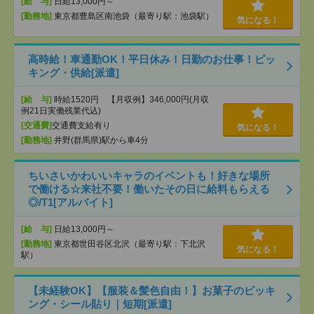
[給 与]
日給13,000円～
[勤務地]
東京都豊島区南池袋（最寄り駅：池袋駅）
気になる！
高時給！車通勤OK！平日休み！日勤のお仕事！ピッ
キング・供給[派遣]
[給 与]
時給1520円 【月収例】346,000円(月収
例21日実働残業代込)
[交通費]
交通費支給有り
気になる！
[勤務地]
井野(群馬県)駅から車4分
ちいさいかわいいキャラのイベントも！好きな場所
で働ける☆来社不要！働いたその日に給料もらえる
◎/T1[アルバイト]
[給 与]
日給13,000円～
[勤務地]
東京都世田谷区北沢（最寄り駅：下北沢
気になる！
駅）
【未経験OK】【服装＆髪色自由！】お菓子のピッキ
ング・シール貼り｜短期[派遣]