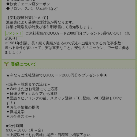
◆飲食チェーン店クーポン
◆サロン、スパ、ジム割引など
【受動喫煙対策について】
派遣先により受動喫煙対策が異なります。
詳細は職場見学時及び条件明示書にて通知致します。
ご来社登録でQUOカード2000円分プレゼント♪週払いOK！（規
ポイント！
定あり）
☆1981年創業。長く続く実績があるので安心♪ご紹介できるお仕事多数！
選べる条件が多いって、実は重要なこと。安心の「ニッケン」で一緒に働き
ましょう♪
登録について
★今ならご来社登録でQUOカード2000円分をプレゼント中★
≪応募～就業までの流れ≫
▼Webまたはお電話にてご応募
▼日研メディカルケアから連絡
▼面談＆ヒアリングの後、スタッフ登録（TEL登録、WEB登録もOKで
す！）
▼お仕事情報の提供
▼職場見学
▼お仕事スタート
■受付時間
9:00～18:00（月～金）
※上記以外でもお気軽に場所・日程等ご相談下さい