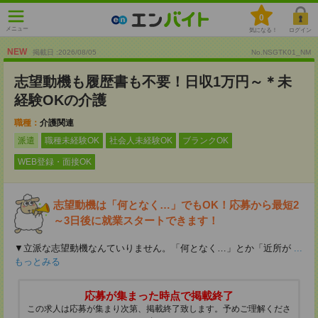
0
メニュー
気になる！
ログイン
NEW
掲載日 :2026
/
08
/
05
No.NSGTK01_NM
志望動機も履歴書も不要！日収1万円～＊未
経験OKの介護
職種：
介護関連
派遣
職種未経験OK
社会人未経験OK
ブランクOK
WEB登録・面接OK
志望動機は「何となく…」でもOK！応募から最短2
～3日後に就業スタートできます！
▼立派な志望動機なんていりません。「何となく…」とか「近所が
...
もっとみる
応募が集まった時点で掲載終了
この求人は応募が集まり次第、掲載終了致します。予めご理解くださ