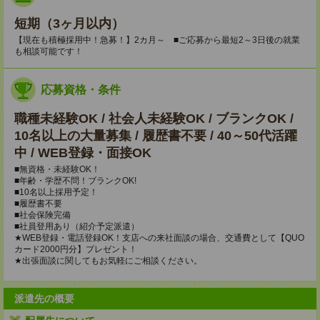
短期（3ヶ月以内）
【現在も積極採用中！急募！】2カ月～ ■ご応募から最短2～3日後の就業
も相談可能です！
応募資格・条件
職種未経験OK / 社会人未経験OK / ブランクOK /
10名以上の大量募集 / 履歴書不要 / 40～50代活躍
中 / WEB登録・面接OK
■無資格・未経験OK！
■年齢・学歴不問！ブランクOK!
■10名以上採用予定！
■履歴書不要
■社会保険完備
■社員登用あり（紹介予定派遣）
★WEB登録・電話登録OK！支店への来社面談の場合、交通費として【QUO
カード2000円分】プレゼント！
★出張面談に関してもお気軽にご相談ください。
派遣先の概要