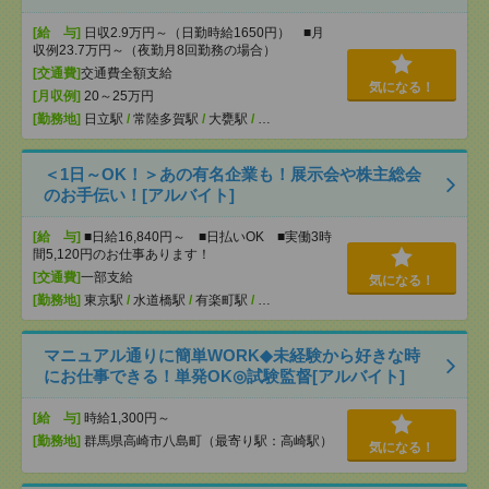
[給 与]
日収2.9万円～（日勤時給1650円） ■月
収例23.7万円～（夜勤月8回勤務の場合）
[交通費]
交通費全額支給
気になる！
[月収例]
20～25万円
[勤務地]
日立駅
/
常陸多賀駅
/
大甕駅
/
…
＜1日～OK！＞あの有名企業も！展示会や株主総会
のお手伝い！[アルバイト]
[給 与]
■日給16,840円～ ■日払いOK ■実働3時
間5,120円のお仕事あります！
[交通費]
一部支給
気になる！
[勤務地]
東京駅
/
水道橋駅
/
有楽町駅
/
…
マニュアル通りに簡単WORK◆未経験から好きな時
にお仕事できる！単発OK◎試験監督[アルバイト]
[給 与]
時給1,300円～
[勤務地]
群馬県高崎市八島町（最寄り駅：高崎駅）
気になる！