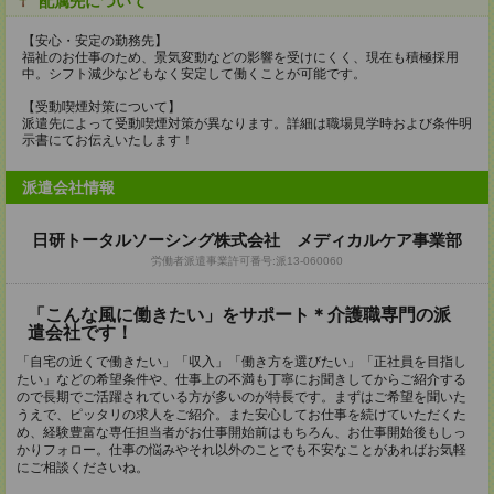
配属先について
【安心・安定の勤務先】
福祉のお仕事のため、景気変動などの影響を受けにくく、現在も積極採用
中。シフト減少などもなく安定して働くことが可能です。
【受動喫煙対策について】
派遣先によって受動喫煙対策が異なります。詳細は職場見学時および条件明
示書にてお伝えいたします！
派遣会社情報
日研トータルソーシング株式会社 メディカルケア事業部
労働者派遣事業許可番号:派13-060060
「こんな風に働きたい」をサポート＊介護職専門の派
遣会社です！
「自宅の近くで働きたい」「収入」「働き方を選びたい」「正社員を目指し
たい」などの希望条件や、仕事上の不満も丁寧にお聞きしてからご紹介する
ので長期でご活躍されている方が多いのが特長です。まずはご希望を聞いた
うえで、ピッタリの求人をご紹介。また安心してお仕事を続けていただくた
め、経験豊富な専任担当者がお仕事開始前はもちろん、お仕事開始後もしっ
かりフォロー。仕事の悩みやそれ以外のことでも不安なことがあればお気軽
にご相談くださいね。