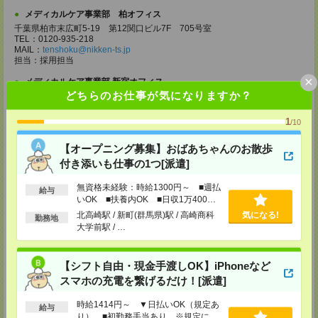
メディカルケア事業部 柏オフィス
千葉県柏市末広町5-19 第12関口ビル7F 705号室
TEL：0120-935-218
MAIL：
tenshoku@nikken-ts.jp
担当：採用担当
×
メディカルケア事業部 新宿オフィス
どちらのお仕事が気になりますか？
東京都新宿区新宿2-3-10 新宿御苑ビル6階
TEL：0120-457-235
MAIL：
tenshoku@nikken-ts.jp
1
/10
担当：採用担当
【オープニング募集】おばあちゃんのお散歩
メディカルケア事業部 立川事業所
付き添いも仕事の1つ[派遣]
東京都立川市錦町1-12-14
TEL：0120-934-200
MAIL：
tenshoku@nikken-ts.jp
無資格未経験：時給1300円～ ■週払
給与
担当：採用担当
いOK ■扶養内OK ■日収1万400円
以上
北高崎駅 / 新町(群馬県)駅 / 高崎商科
気になる!
メディカルケア事業部 町田オフィス
勤務地
大学前駅 / …
東京都町田市森野1-7-23 大樹生命町田ビル6F
TEL：0120-453-285
MAIL：
tenshoku@nikken-ts.jp
担当：採用担当
【シフト自由・現金手渡しOK】iPhoneなど
スマホの充電を繋げるだけ！[派遣]
メディカルケア事業部 横浜オフィス
神奈川県横浜市保土ケ谷区神戸町134 横浜ビジネスパークサウスタワー
時給1414円～ ▼日払いOK（規定あ
給与
2F B区画
り） ■初勤務手当あり ※規定によ