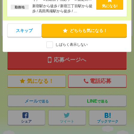
TEL：0120-901-799
る
MAIL：
tenshoku@nikken-ts.jp
新宿駅から徒歩 / 新宿三丁目駅から徒
気になる!
勤務地
担当：採用担当
歩 / 高田馬場駅から徒歩 / …
登録交通費
★今ならご来社登録でQUOカード2000円分をプレゼント中★
スキップ
どちらも気になる！
しばらく表示しない
応募ページへ
気になる！
電話応募
メール
LINE
で送る
で送る
シェア
ツイート
ブックマーク