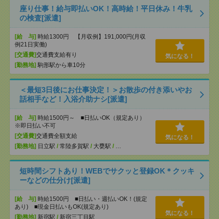
座り仕事！給与即払いOK！高時給！平日休み！牛乳
の検査[派遣]
[給 与]
時給1300円 【月収例】191,000円(月収
例21日実働)
[交通費]
交通費支給有り
気になる！
[勤務地]
駒形駅から車10分
＜最短3日後にお仕事決定！＞お散歩の付き添いやお
話相手など！入浴介助ナシ[派遣]
[給 与]
時給1500円～ ■日払いOK（規定あり）
※即日払い不可
[交通費]
交通費全額支給
気になる！
[勤務地]
日立駅
/
常陸多賀駅
/
大甕駅
/
…
短時間シフトあり！WEBでサクッと登録OK＊クッキ
ーなどの仕分け[派遣]
[給 与]
時給1500円 ■日払い・週払いOK！(規定
あり) ■現金日払いもOK(規定あり)
気になる！
[勤務地]
新宿駅
/
新宿三丁目駅