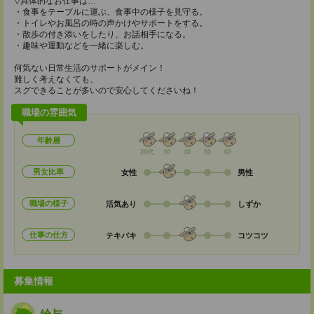
▽具体的なお仕事は…
・食事をテーブルに運ぶ、食事中の様子を見守る。
・トイレやお風呂の時の声かけやサポートをする。
・散歩の付き添いをしたり、お話相手になる。
・趣味や運動などを一緒に楽しむ。
何気ない日常生活のサポートがメイン！
難しく考えなくても、
スグできることが多いので安心してくださいね！
職場の雰囲気
年齢層
20代
30
40
50
60
男女比率
女性
男性
職場の様子
活気あり
しずか
仕事の仕方
テキパキ
コツコツ
募集情報