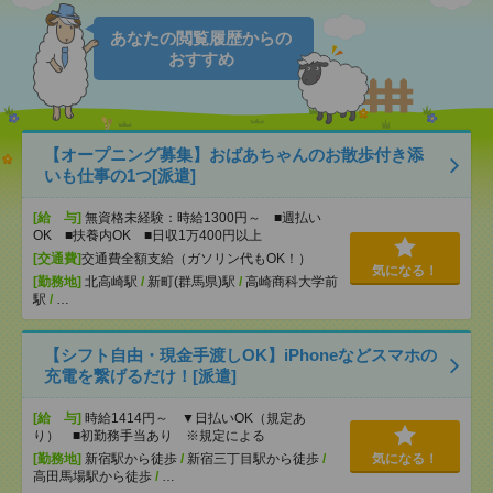
あなたの閲覧履歴からの
おすすめ
【オープニング募集】おばあちゃんのお散歩付き添
いも仕事の1つ[派遣]
[給 与]
無資格未経験：時給1300円～ ■週払い
OK ■扶養内OK ■日収1万400円以上
[交通費]
交通費全額支給（ガソリン代もOK！）
気になる！
[勤務地]
北高崎駅
/
新町(群馬県)駅
/
高崎商科大学前
駅
/
…
【シフト自由・現金手渡しOK】iPhoneなどスマホの
充電を繋げるだけ！[派遣]
[給 与]
時給1414円～ ▼日払いOK（規定あ
り） ■初勤務手当あり ※規定による
[勤務地]
新宿駅から徒歩
/
新宿三丁目駅から徒歩
/
気になる！
高田馬場駅から徒歩
/
…