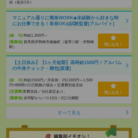
結（徒歩1分）
マニュアル通りに簡単WORK◆未経験から好きな時
にお仕事できる！単発OK◎試験監督[アルバイト]
[給 与]
時給1,300円～
[勤務地]
群馬県伊勢崎市曲輪町（最寄り駅：伊勢崎
気になる！
駅）
【土日休み】【1ヶ月短期】高時給1500円！アルバム
の中身チェック・梱包[派遣]
[給 与]
時給1500円／月収例：252,000円＝1,500
円×8時間×21日勤務の場合＋交通費別途支給
[交通費]
実費支給／当社規定あり。
気になる！
[勤務地]
赤羽駅からバス10分
/
川口元郷駅
すべて見る