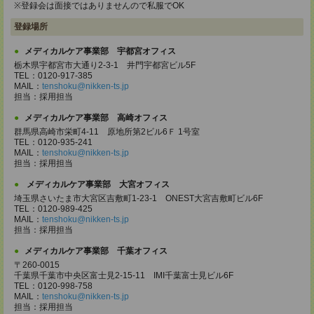
※登録会は面接ではありませんので私服でOK
登録場所
メディカルケア事業部 宇都宮オフィス
栃木県宇都宮市大通り2-3-1 井門宇都宮ビル5F
TEL：0120-917-385
MAIL：
tenshoku@nikken-ts.jp
担当：採用担当
メディカルケア事業部 高崎オフィス
群馬県高崎市栄町4-11 原地所第2ビル6Ｆ 1号室
TEL：0120-935-241
MAIL：
tenshoku@nikken-ts.jp
担当：採用担当
メディカルケア事業部 大宮オフィス
埼玉県さいたま市大宮区吉敷町1-23-1 ONEST大宮吉敷町ビル6F
TEL：0120-989-425
MAIL：
tenshoku@nikken-ts.jp
担当：採用担当
メディカルケア事業部 千葉オフィス
〒260-0015
千葉県千葉市中央区富士見2-15-11 IMI千葉富士見ビル6F
TEL：0120-998-758
MAIL：
tenshoku@nikken-ts.jp
担当：採用担当