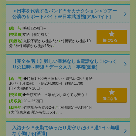
＜日本を代表するバンド＊サカナクション＞ツアー
公演のサポートバイト＠日本武道館[アルバイト]
[給 与]
時給1250円～
[交通費]
支給（規定有り）
気になる！
[勤務地]
九段下駅から徒歩5分
/
竹橋駅から徒歩10
分
/
神保町駅から徒歩15分
/
…
【完全在宅！】難しい業務なし＆電話なし！ゆっく
りの11時～時短＊データ入力・事務[派遣]
[給 与]
◆時給1,700円＊日払い・週払いOK＊昇給
あり♪【月収例】 ・約204,000円 （時給1,700
円 × 実働6h × 20日）
[交通費]
◆全額支給 ＊家が少し遠くても安心！
気になる！
[月収例]
20～25万円
[勤務地]
竹芝駅から徒歩2分
/
浜松町駅から徒歩4分
/
大門(東京都)駅から徒歩5分
/
…
入浴ナシ＊夜勤でゆったり見守りだけ＊週1日～無理
なく働ける[派遣]