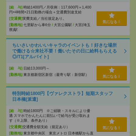
[給 与]
時給1400円／月収例：117,600円＝1,400
円×4時間×21日勤務の場合＋交通費別途支給
[交通費]
実費支給／当社規定あり。
気になる！
[勤務地]
七里駅から車6分
/
大宮公園駅
/
大宮(埼玉
県)駅
ちいさいかわいいキャラのイベントも！好きな場所
で働ける☆来社不要！働いたその日に給料もらえる
◎/T1[アルバイト]
[給 与]
日給13,000円～
[勤務地]
東京都新宿区新宿（最寄り駅：新宿駅）
気になる！
特別時給1800円【ヴァレクストラ】短期スタッフ
日本橋[派遣]
[給 与]
時給1800円 ※ご経験・スキルにより優
遇 スマホでかんたんに前払いで給与が受け取れま
す（※上限、条件あり）
[交通費]
交通費全額支給（規定あり）
気になる！
[勤務地]
東京都中央区 東京メトロ 日本橋駅から直