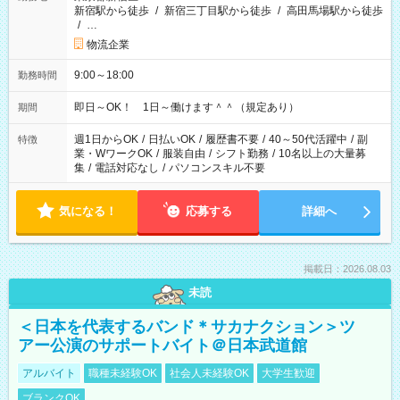
新宿駅から徒歩
/
新宿三丁目駅から徒歩
/
高田馬場駅から徒歩
/
…
物流企業
9:00～18:00
勤務時間
即日～OK！ 1日～働けます＾＾（規定あり）
期間
週1日からOK
/
日払いOK
/
履歴書不要
/
40～50代活躍中
/
副
特徴
業・WワークOK
/
服装自由
/
シフト勤務
/
10名以上の大量募
集
/
電話対応なし
/
パソコンスキル不要
気になる！
応募する
詳細へ
掲載日：2026.08.03
未読
＜日本を代表するバンド＊サカナクション＞ツ
アー公演のサポートバイト＠日本武道館
アルバイト
職種未経験OK
社会人未経験OK
大学生歓迎
ブランクOK