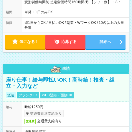
変形労働時間制 想定労働時間160時間/月 【シフト例】 ・8：00
～21：00
単発・1日のみOK
期間
週1日からOK / 日払いOK / 副業・WワークOK / 10名以上の大量
特徴
募集
気になる！
応募する
詳細へ
未読
座り仕事！給与即払いOK！高時給！検査・組
立・入力など
派遣
ブランクOK
WEB登録・面接OK
時給1250円
給与
交通費別途支給あり
交通費支給有り
交通費
埼玉県所沢市
勤務地