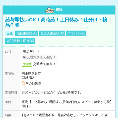
未読
給与即払いOK！高時給！土日休み！仕分け・検
品作業
派遣
職種未経験OK
社会人未経験OK
ブランクOK
WEB登録・面接OK
時給1600円
給与
交通費別途支給あり
交通費支給有り
交通費
埼玉県越谷市
勤務地
新越谷駅
その他製造
8:00～17:00 ※表記のうち実働8時間です。
勤務時間
長期【ご応募から1週間以内(最短2日目)のスピード就業が可能】
期間
即日～
日払いOK
/
履歴書不要
/
電話対応なし
/
パソコンスキル不要
特徴