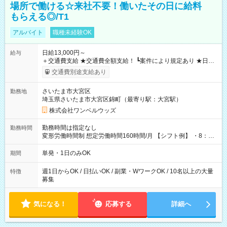
場所で働ける☆来社不要！働いたその日に給料
もらえる◎/T1
アルバイト
職種未経験OK
日給13,000円～
給与
＋交通費支給 ★交通費全額支給！ ┗案件により規定あり ★日払
いOK！（規定あり） ┗働いたその日に現金GET♪ お仕事後はコ
交通費別途支給あり
ンビニATMから 日払い分を引き落とせます！ 【試用期間】試
用期間なし
さいたま市大宮区
勤務地
埼玉県さいたま市大宮区錦町（最寄り駅：大宮駅）
株式会社ワンベルウッズ
勤務時間は指定なし
勤務時間
変形労働時間制 想定労働時間160時間/月 【シフト例】 ・8：00
～21：00
単発・1日のみOK
期間
週1日からOK / 日払いOK / 副業・WワークOK / 10名以上の大量
特徴
募集
気になる！
応募する
詳細へ