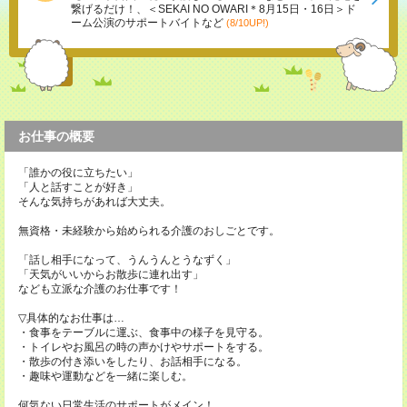
繋げるだけ！、＜SEKAI NO OWARI＊8月15日・16日＞ド
ーム公演のサポートバイトなど
(8/10UP!)
お仕事の概要
「誰かの役に立ちたい」
「人と話すことが好き」
そんな気持ちがあれば大丈夫。
無資格・未経験から始められる介護のおしごとです。
「話し相手になって、うんうんとうなずく」
「天気がいいからお散歩に連れ出す」
なども立派な介護のお仕事です！
▽具体的なお仕事は…
・食事をテーブルに運ぶ、食事中の様子を見守る。
・トイレやお風呂の時の声かけやサポートをする。
・散歩の付き添いをしたり、お話相手になる。
・趣味や運動などを一緒に楽しむ。
何気ない日常生活のサポートがメイン！