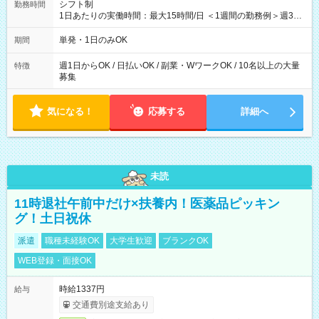
シフト制
勤務時間
1日あたりの実働時間：最大15時間/日 ＜1週間の勤務例＞週3回
勤務 勤務：月・水・金 休み：火・木・土・日 好きな時にお仕事
可能です！ ※1日あたりの最大実働時間は日勤、夜勤共に勤務し
単発・1日のみOK
期間
た時間になります。
週1日からOK / 日払いOK / 副業・WワークOK / 10名以上の大量
特徴
募集
気になる！
応募する
詳細へ
未読
11時退社午前中だけ×扶養内！医薬品ピッキン
グ！土日祝休
派遣
職種未経験OK
大学生歓迎
ブランクOK
WEB登録・面接OK
時給1337円
給与
交通費別途支給あり