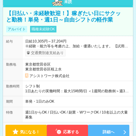
未読
【日払い・未経験歓迎！】稼ぎたい日にサクッ
と勤務！単発・週1日～自由シフトの軽作業
アルバイト
職種未経験OK
日給10,305円～37,204円
給与
※経験・能力等を考慮の上、加給・優遇いたします。 【試用期
間】試用期間なし
交通費別途支給あり
東京都世田谷区
勤務地
東京都世田谷区桜上水
アシストワーク株式会社
シフト制
勤務時間
1日あたりの実働時間：最大15時間/日 ＜1週間の勤務例＞週3回
勤務 勤務：月・水・金 休み：火・木・土・日 好きな時にお仕事
可能です！ ※1日あたりの最大実働時間は日勤、夜勤共に勤務し
単発・1日のみOK
期間
た時間になります。
週1日からOK / 日払いOK / 副業・WワークOK / 10名以上の大量
特徴
募集
気になる！
応募する
詳細へ