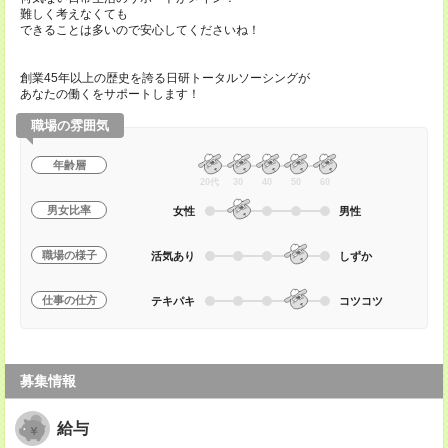
難しく考えなくても
できることは多いので安心してくださいね！
創業45年以上の歴史を誇る日研トータルソーシングが
あなたの働くをサポートします！
職場の雰囲気
年齢層
20代
30
40
50
60
男女比率
女性
男性
職場の様子
活気あり
しずか
仕事の仕方
テキパキ
コツコツ
募集情報
給与