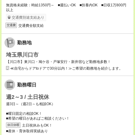
無資格未経験：時給1350円～ ■週払いOK ■扶養内OK ■日収1万800円
以上
交通費別途支給あり
交通費全額支給
交通費
勤務地
埼玉県川口市
【川口市】東川口・鳩ケ谷・戸塚安行・新井宿など勤務地多数！
≪自宅からドアtoドアで30分以内！≫ご希望の勤務地を紹介します。
勤務曜日
週2～3 / 土日祝休
週3日～（週2日～も相談OK）
■曜日固定の相談OK！
■希望の曜日があればご相談ください！
土日祝休みもOK！
休日休暇
■産休・育休取得実績あり