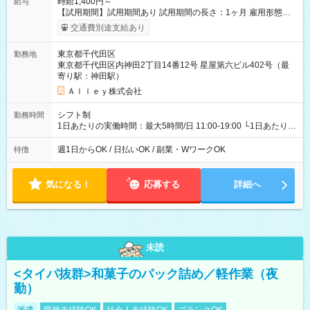
時給1,400円～
給与
【試用期間】試用期間あり 試用期間の長さ：1ヶ月 雇用形態、
給与は本採用時と同じです。
交通費別途支給あり
東京都千代田区
勤務地
東京都千代田区内神田2丁目14番12号 星屋第六ビル402号（最
寄り駅：神田駅）
Ａｌｌｅｙ株式会社
シフト制
勤務時間
1日あたりの実働時間：最大5時間/日 11:00-19:00 └1日あたりの
実働時間：1-5時間 └上記の時間帯内であれば、いつでも勤務可
能！ └平日・土曜日の中で、お好きな曜日でご勤務いただけま
週1日からOK / 日払いOK / 副業・WワークOK
特徴
す！ 【シフト例】 ・11:00～14:00 ・16:30～19:00 ・13:00～
18:00 などのように、自由な働き方が可能なお仕事です！
気になる！
応募する
詳細へ
未読
<タイパ抜群>和菓子のパック詰め／軽作業（夜
勤）