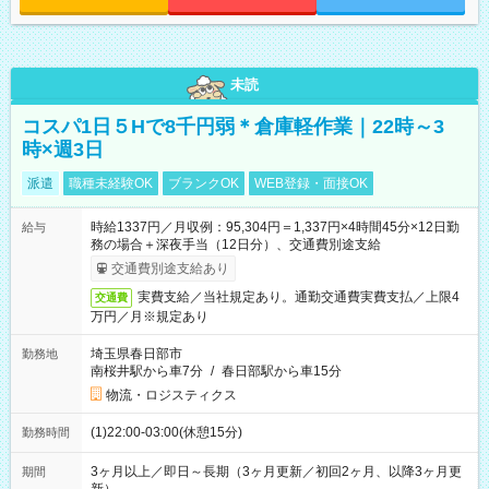
未読
コスパ1日５Hで8千円弱＊倉庫軽作業｜22時～3
時×週3日
派遣
職種未経験OK
ブランクOK
WEB登録・面接OK
時給1337円／月収例：95,304円＝1,337円×4時間45分×12日勤
給与
務の場合＋深夜手当（12日分）、交通費別途支給
交通費別途支給あり
実費支給／当社規定あり。通勤交通費実費支払／上限4
交通費
万円／月※規定あり
埼玉県春日部市
勤務地
南桜井駅から車7分
/
春日部駅から車15分
物流・ロジスティクス
(1)22:00-03:00(休憩15分)
勤務時間
3ヶ月以上／即日～長期（3ヶ月更新／初回2ヶ月、以降3ヶ月更
期間