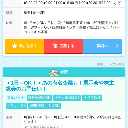
■8:00-21:00 ■9:00-21:00 ■18:00-翌7:00 ■20:30-翌11:00 など
単発1日～OK!
期間
週1日からOK
/
日払いOK
/
履歴書不要
/
40～50代活躍中
/
副
特徴
業・WワークOK
/
服装自由
/
シフト勤務
/
電話対応なし
/
パソ
コンスキル不要
気になる！
応募する
詳細へ
掲載日：2026.08.10
未読
＜1日～OK！＞あの有名企業も！展示会や株主
総会のお手伝い！
アルバイト
職種未経験OK
社会人未経験OK
大学生歓迎
ブランクOK
WEB登録・面接OK
■日給16,840円～ ■日払いOK ■実働3時間5,120円のお仕事あ
給与
ります！