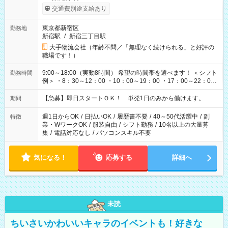
交通費別途支給あり
東京都新宿区
勤務地
新宿駅
/
新宿三丁目駅
大手物流会社（年齢不問／「無理なく続けられる」と好評の
職場です！）
9:00～18:00（実動8時間） 希望の時間帯を選べます！ ＜シフト
勤務時間
例＞ ・8：30～12：00 ・10：00～19：00 ・17：00～22：00
・13：00～22：00 ・22：00～翌6：00 など
【急募】即日スタートＯＫ！ 単発1日のみから働けます。
期間
週1日からOK
/
日払いOK
/
履歴書不要
/
40～50代活躍中
/
副
特徴
業・WワークOK
/
服装自由
/
シフト勤務
/
10名以上の大量募
集
/
電話対応なし
/
パソコンスキル不要
気になる！
応募する
詳細へ
未読
ちいさいかわいいキャラのイベントも！好きな