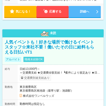
気になる！
応募する
詳細へ
未読
人気イベントも！好きな場所で働けるイベント
スタッフ☆来社不要！働いたその日に給料もら
える日払い/T1
アルバイト
職種未経験OK
日給13,000円～
給与
＋交通費支給 ★交通費全額支給！ ┗案件により規定あり ★日払
いOK！（規定あり） ┗働いたその日に現金GET♪ お仕事後はコ
交通費別途支給あり
ンビニATMから 日払い分を引き落とせます！ 【試用期間】試
用期間なし
東京都豊島区
勤務地
東京都豊島区南池袋（最寄り駅：池袋駅）
株式会社ワンベルウッズ
勤務時間は指定なし
勤務時間