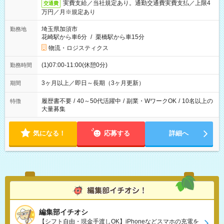
実費支給／当社規定あり。通勤交通費実費支払／上限4
交通費
万円／月※規定あり
埼玉県加須市
勤務地
花崎駅から車6分
/
栗橋駅から車15分
物流・ロジスティクス
(1)07:00-11:00(休憩0分)
勤務時間
3ヶ月以上／即日～長期（3ヶ月更新）
期間
履歴書不要
/
40～50代活躍中
/
副業・WワークOK
/
10名以上の
特徴
大量募集
気になる！
応募する
詳細へ
編集部イチオシ
【シフト自由・現金手渡しOK】iPhoneなどスマホの充電を