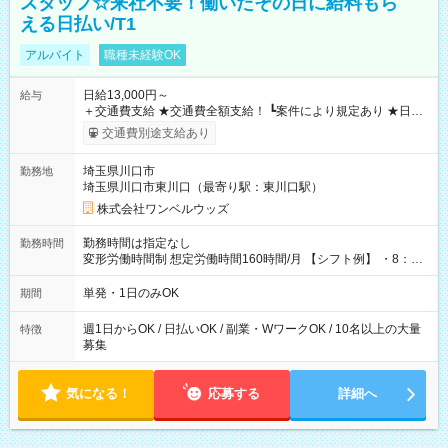
スタッフ☆来社不要！働いたその日に給料もら
える日払い/T1
アルバイト
職種未経験OK
日給13,000円～
給与
＋交通費支給 ★交通費全額支給！ ┗案件により規定あり ★日払
いOK！（規定あり） ┗働いたその日に現金GET♪ お仕事後はコ
交通費別途支給あり
ンビニATMから 日払い分を引き落とせます！ 【試用期間】試
用期間なし
埼玉県川口市
勤務地
埼玉県川口市東川口（最寄り駅：東川口駅）
株式会社ワンベルウッズ
勤務時間は指定なし
勤務時間
変形労働時間制 想定労働時間160時間/月 【シフト例】 ・8：00
～21：00
単発・1日のみOK
期間
週1日からOK / 日払いOK / 副業・WワークOK / 10名以上の大量
特徴
募集
気になる！
応募する
詳細へ