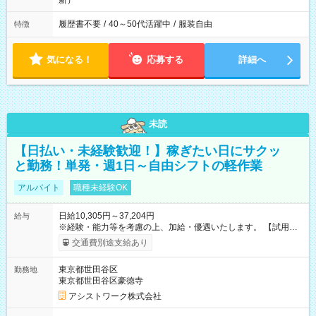
新）
履歴書不要
/
40～50代活躍中
/
服装自由
特徴
気になる！
応募する
詳細へ
未読
【日払い・未経験歓迎！】稼ぎたい日にサクッ
と勤務！単発・週1日～自由シフトの軽作業
アルバイト
職種未経験OK
日給10,305円～37,204円
給与
※経験・能力等を考慮の上、加給・優遇いたします。 【試用期
間】試用期間なし
交通費別途支給あり
東京都世田谷区
勤務地
東京都世田谷区豪徳寺
アシストワーク株式会社