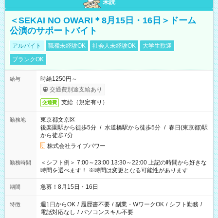
未読
＜SEKAI NO OWARI＊8月15日・16日＞ドーム
公演のサポートバイト
アルバイト
職種未経験OK
社会人未経験OK
大学生歓迎
ブランクOK
時給1250円～
給与
交通費別途支給あり
支給（規定有り）
交通費
東京都文京区
勤務地
後楽園駅から徒歩5分
/
水道橋駅から徒歩5分
/
春日(東京都)駅
から徒歩7分
株式会社ライブパワー
＜シフト例＞ 7:00～23:00 13:30～22:00 上記の時間から好きな
勤務時間
時間を選べます！ ※時間は変更となる可能性があります
急募！8月15日・16日
期間
週1日からOK
/
履歴書不要
/
副業・WワークOK
/
シフト勤務
/
特徴
電話対応なし
/
パソコンスキル不要