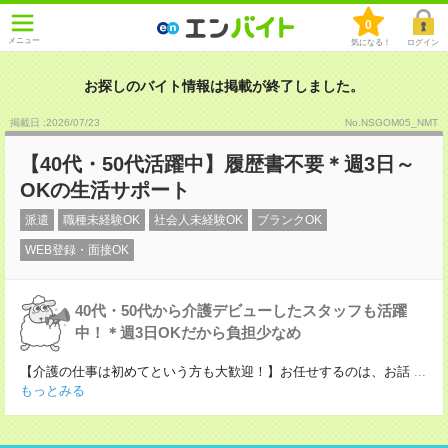
0
メニュー
気になる！
ログイン
お探しのバイト情報は掲載が終了しました。
掲載日 :2026
/
07
/
23
No.NSGOM05_NMT
【40代・50代活躍中】履歴書不要＊週3日～
OKの生活サポート
派遣
職種未経験OK
社会人未経験OK
ブランクOK
WEB登録・面接OK
40代・50代から介護デビューしたスタッフも活躍
中！＊週3日OKだから負担少なめ
【介護の仕事は初めてという方も大歓迎！】お任せするのは、お話
...
もっとみる