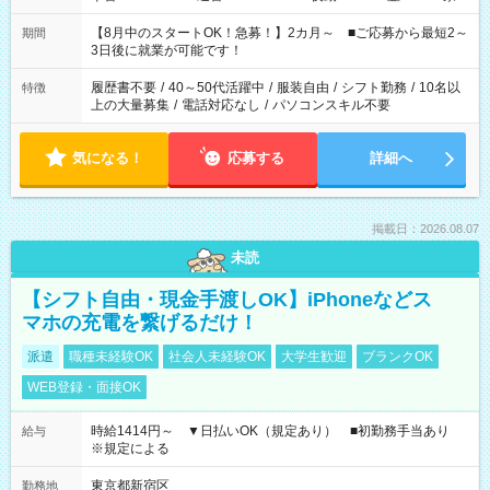
と休みを合わせたい」 「余裕を持って夕飯の準備がしたい」
「できれば残業はしたくない」 など、ご希望を教えてください
【8月中のスタートOK！急募！】2カ月～ ■ご応募から最短2～
期間
ね。 ※Wワーク希望の方へ 今ご覧のお仕事で希望する勤務時間
3日後に就業が可能です！
と、もう1つのお仕事の勤務時間。 合計で週40時間を超える場
合は応募できません。
履歴書不要
/
40～50代活躍中
/
服装自由
/
シフト勤務
/
10名以
特徴
上の大量募集
/
電話対応なし
/
パソコンスキル不要
気になる！
応募する
詳細へ
掲載日：2026.08.07
未読
【シフト自由・現金手渡しOK】iPhoneなどス
マホの充電を繋げるだけ！
派遣
職種未経験OK
社会人未経験OK
大学生歓迎
ブランクOK
WEB登録・面接OK
時給1414円～ ▼日払いOK（規定あり） ■初勤務手当あり
給与
※規定による
東京都新宿区
勤務地