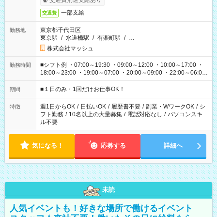
交通費別途支給あり
一部支給
交通費
東京都千代田区
勤務地
東京駅
/
水道橋駅
/
有楽町駅
/
…
株式会社マッシュ
■シフト例 ・07:00～19:30 ・09:00～12:00 ・10:00～17:00 ・
勤務時間
18:00～23:00 ・19:00～07:00 ・20:00～09:00 ・22:00～06:00
etc ★最短で3時間で5,120円のお仕事から 15時間で2万円近く稼
げるお仕事も！ ご希望のお時間に合わせてご紹介！ ※シフトは
■１日のみ・1回だけお仕事OK！
期間
現場によって異なります。 ※勿論、休憩時間はあるのでご安心
ください！
週1日からOK
/
日払いOK
/
履歴書不要
/
副業・WワークOK
/
シ
特徴
フト勤務
/
10名以上の大量募集
/
電話対応なし
/
パソコンスキ
ル不要
気になる！
応募する
詳細へ
未読
人気イベントも！好きな場所で働けるイベント