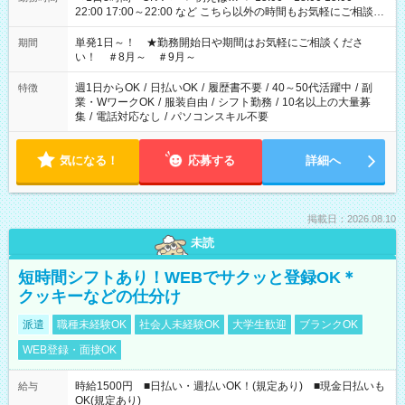
22:00 17:00～22:00 など こちら以外の時間もお気軽にご相談く
ださい！
単発1日～！ ★勤務開始日や期間はお気軽にご相談くださ
期間
い！ ＃8月～ ＃9月～
週1日からOK
/
日払いOK
/
履歴書不要
/
40～50代活躍中
/
副
特徴
業・WワークOK
/
服装自由
/
シフト勤務
/
10名以上の大量募
集
/
電話対応なし
/
パソコンスキル不要
気になる！
応募する
詳細へ
掲載日：2026.08.10
未読
短時間シフトあり！WEBでサクッと登録OK＊
クッキーなどの仕分け
派遣
職種未経験OK
社会人未経験OK
大学生歓迎
ブランクOK
WEB登録・面接OK
時給1500円 ■日払い・週払いOK！(規定あり) ■現金日払いも
給与
OK(規定あり)