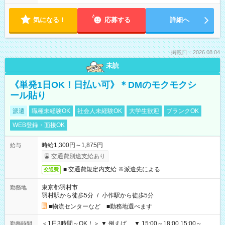
気になる！
応募する
詳細へ
掲載日：2026.08.04
未読
《単発1日OK！日払い可》＊DMのモクモクシ
ール貼り
派遣
職種未経験OK
社会人未経験OK
大学生歓迎
ブランクOK
WEB登録・面接OK
時給1,300円～1,875円
給与
交通費別途支給あり
■ 交通費規定内支給 ※派遣先による
交通費
東京都羽村市
勤務地
羽村駅から徒歩5分
/
小作駅から徒歩5分
■物流センターなど ■勤務地選べます
＜1日3時間～OK！＞ ▼ 例えば… ▼ 15:00～18:00 15:00～
勤務時間