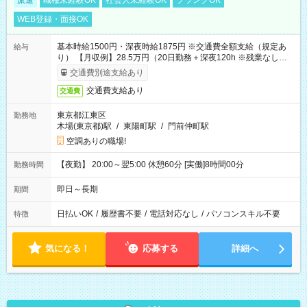
派遣
職種未経験OK
社会人未経験OK
ブランクOK
WEB登録・面接OK
基本時給1500円・深夜時給1875円 ※交通費全額支給（規定あ
給与
り） 【月収例】28.5万円（20日勤務＋深夜120h ※残業なしの場
合）
交通費別途支給あり
交通費支給あり
交通費
東京都江東区
勤務地
木場(東京都)駅
/
東陽町駅
/
門前仲町駅
空調ありの職場!
【夜勤】 20:00～翌5:00 休憩60分 [実働]8時間00分
勤務時間
即日～長期
期間
日払いOK
/
履歴書不要
/
電話対応なし
/
パソコンスキル不要
特徴
気になる！
応募する
詳細へ