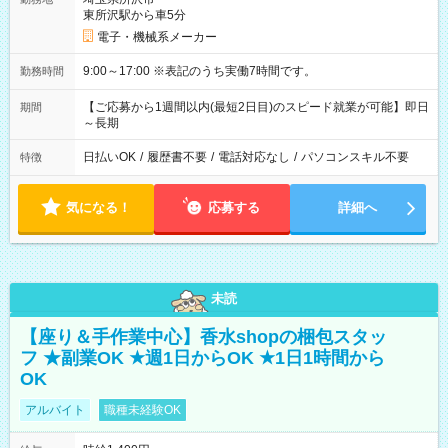
東所沢駅から車5分
電子・機械系メーカー
9:00～17:00 ※表記のうち実働7時間です。
勤務時間
【ご応募から1週間以内(最短2日目)のスピード就業が可能】即日
期間
～長期
日払いOK
/
履歴書不要
/
電話対応なし
/
パソコンスキル不要
特徴
気になる！
応募する
詳細へ
未読
【座り＆手作業中心】香水shopの梱包スタッ
フ ★副業OK ★週1日からOK ★1日1時間から
OK
アルバイト
職種未経験OK