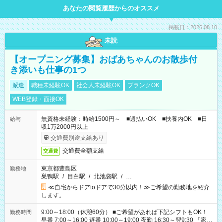
あなたの閲覧履歴からのオススメ
掲載日：2026.08.10
未読
【オープニング募集】おばあちゃんのお散歩付
き添いも仕事の1つ
派遣
職種未経験OK
社会人未経験OK
ブランクOK
WEB登録・面接OK
無資格未経験：時給1500円～ ■週払いOK ■扶養内OK ■日
給与
収1万2000円以上
交通費別途支給あり
交通費全額支給
交通費
東京都豊島区
勤務地
巣鴨駅
/
目白駅
/
北池袋駅
/
…
≪自宅からドアtoドアで30分以内！≫ご希望の勤務地を紹介
します。
9:00～18:00（休憩60分） ■ご希望があれば下記シフトもOK！
勤務時間
早番 7:00～16:00 遅番 10:00～19:00 夜勤 16:30～翌9:30 「家族