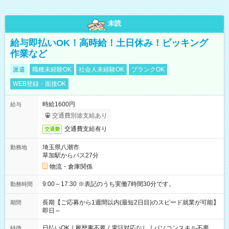
未読
給与即払いOK！高時給！土日休み！ピッキング
作業など
派遣
職種未経験OK
社会人未経験OK
ブランクOK
WEB登録・面接OK
時給1600円
給与
交通費別途支給あり
交通費支給有り
交通費
埼玉県八潮市
勤務地
草加駅からバス27分
物流・倉庫関係
9:00～17:30 ※表記のうち実働7時間30分です。
勤務時間
長期【ご応募から1週間以内(最短2日目)のスピード就業が可能】
期間
即日～
日払いOK
/
履歴書不要
/
電話対応なし
/
パソコンスキル不要
特徴