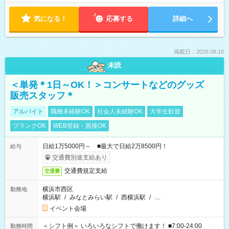
気になる！
応募する
詳細へ
掲載日：2026.08.10
未読
＜単発＊1日～OK！＞コンサートなどのグッズ
販売スタッフ＊
アルバイト
職種未経験OK
社会人未経験OK
大学生歓迎
ブランクOK
WEB登録・面接OK
日給1万5000円～ ■最大で日給2万8500円！
給与
交通費別途支給あり
交通費規定支給
交通費
横浜市西区
勤務地
横浜駅
/
みなとみらい駅
/
西横浜駅
/
…
イベント会場
＜シフト例＞ いろいろなシフトで働けます！ ■7:00-24:00
勤務時間