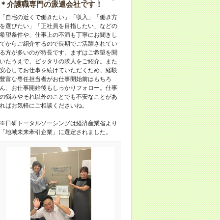
＊介護職専門の派遣会社です！
「自宅の近くで働きたい」「収入」「働き方
を選びたい」「正社員を目指したい」などの
希望条件や、仕事上の不満も丁寧にお聞きし
てからご紹介するので長期でご活躍されてい
る方が多いのが特長です。まずはご希望を聞
いたうえで、ピッタリの求人をご紹介。また
安心してお仕事を続けていただくため、経験
豊富な専任担当者がお仕事開始前はもちろ
ん、お仕事開始後もしっかりフォロー。仕事
の悩みやそれ以外のことでも不安なことがあ
ればお気軽にご相談くださいね。
※日研トータルソーシングは経済産業省より
「地域未来牽引企業」に選定されました。