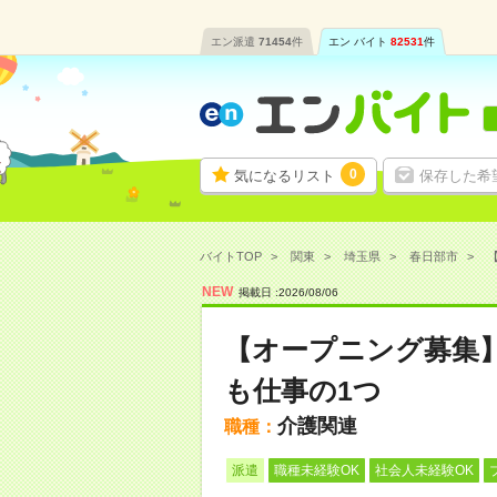
エン派遣
71454
件
エン バイト
82531
件
0
気になるリスト
保存した希
バイトTOP
関東
埼玉県
春日部市
NEW
掲載日 :
2026
/
08
/
06
【オープニング募集
も仕事の1つ
介護関連
職種：
派遣
職種未経験OK
社会人未経験OK