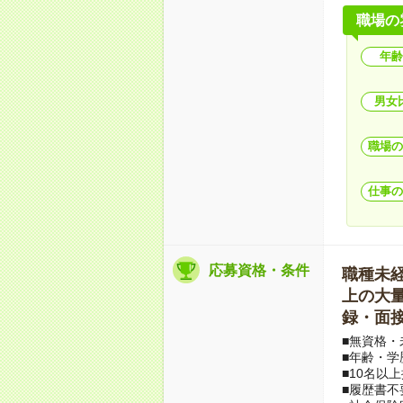
職場の
年齢
男女
職場の
仕事の
応募資格・条件
職種未経験
上の大量募
録・面接
■無資格・
■年齢・学
■10名以
■履歴書不