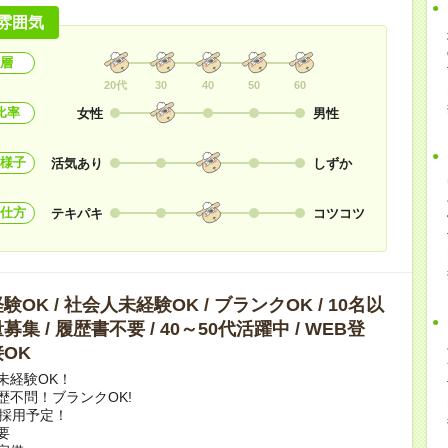
雰囲気
層
20代
30
40
50
60
比率
女性
男性
様子
活気あり
しずか
仕方
テキパキ
コツコツ
OK / 社会人未経験OK / ブランクOK / 10名以
集 / 履歴書不要 / 40～50代活躍中 / WEB登
OK
未経験OK！
歴不問！ブランクOK!
上採用予定！
要