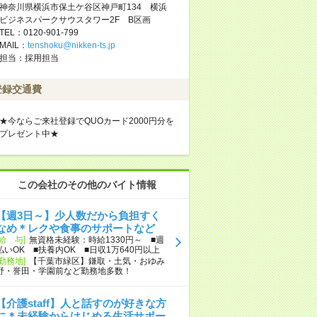
神奈川県横浜市保土ケ谷区神戸町134 横浜
ビジネスパークサウスタワー2F B区画
TEL：0120-901-799
MAIL：
tenshoku@nikken-ts.jp
担当：採用担当
登録交通費
★今ならご来社登録でQUOカード2000円分を
プレゼント中★
この会社のその他のバイト情報
【週3日～】少人数だから負担すく
なめ＊レクや食事のサポートなど
[給 与]
無資格未経験：時給1330円～ ■週
払いOK ■扶養内OK ■日収1万640円以上
[勤務地]
【千葉市緑区】鎌取・土気・おゆみ
野・誉田・学園前など勤務地多数！
【介護staff】人と話すのが好きな方
に＊未経験からはじめる生活サポー