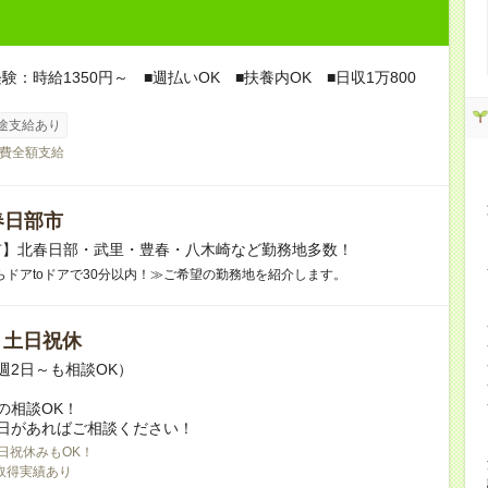
験：時給1350円～ ■週払いOK ■扶養内OK ■日収1万800
途支給あり
費全額支給
春日部市
市】北春日部・武里・豊春・八木崎など勤務地多数！
らドアtoドアで30分以内！≫ご希望の勤務地を紹介します。
/ 土日祝休
週2日～も相談OK）
の相談OK！
日があればご相談ください！
日祝休みもOK！
取得実績あり