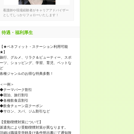
看護師や現場経験者がキャリアアドバイザー
としてしっかりフォローいたします！
待遇・福利厚生
【★ベネフィット・ステーション利用可能
★】
旅行、グルメ、リラク＆ビューティー、スポ
ーツ、ショッピング、学習、育児、ペットな
ど
各種ジャンルのお得な特典多数！
＜一例＞
◆テーマパーク割引
◆宿泊、旅行割引
◆各種飲食店割引
◆飲食チェーン店クーポン
◆サロン、スパ、ジム割引など
【受動喫煙対策について】
派遣先により受動喫煙対策が異なります。
詳細は職場見学時及び条件明示書にて通知致