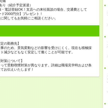
完備
あり（紹介予定派遣）
録・電話登録OK！支店への来社面談の場合、交通費として
ード2000円分】プレゼント！
談に関してもお気軽にご相談ください。
安定の勤務先】
仕事のため、景気変動などの影響を受けにくく、現在も積極採
フト減少などもなく安定して働くことが可能です。
煙対策について】
よって受動喫煙対策が異なります。詳細は職場見学時および条
にてお伝えいたします！