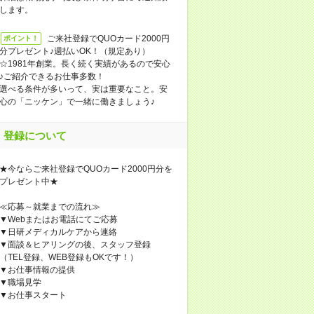
します。
ご来社登録でQUOカード2000円
ポイント！
分プレゼント♪週払いOK！（規定あり）
☆1981年創業。長く続く実績があるので安心
♪ご紹介できるお仕事多数！
選べる条件が多いって、実は重要なこと。安
心の「ニッケン」で一緒に働きましょう♪
登録について
★今ならご来社登録でQUOカード2000円分を
プレゼント中★
≪応募～就業までの流れ≫
▼Webまたはお電話にてご応募
▼日研メディカルケアから連絡
▼面談＆ヒアリングの後、スタッフ登録
（TEL登録、WEB登録もOKです！）
▼お仕事情報の提供
▼職場見学
▼お仕事スタート