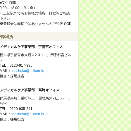
■受付時間
9:00～18:00（月～金）
※上記以外でもお気軽に場所・日程等ご相談
下さい
※登録会は面接ではありませんので私服でOK
登録場所
メディカルケア事業部 宇都宮オフィス
栃木県宇都宮市大通り2-3-1 井門宇都宮ビル
5F
TEL：0120-917-385
MAIL：
tenshoku@nikken-ts.jp
担当：採用担当
メディカルケア事業部 高崎オフィス
群馬県高崎市栄町4-11 原地所第2ビル6Ｆ 1
号室
TEL：0120-935-241
MAIL：
tenshoku@nikken-ts.jp
担当：採用担当