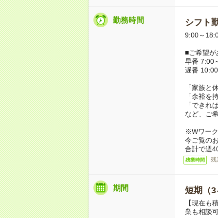
勤務時間
シフト勤
9:00～18
■ご希望が
早番 7:00～
遅番 10:00
「家族と
「余裕を
「できれ
など、ご
※Wワー
今ご覧の
合計で週4
残
残業時間
期間
短期（3
【現在も積
業も相談