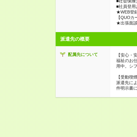
■社会保険
■社員登用
★WEB登
【QUOカ
★出張面
派遣先の概要
配属先について
【安心・
福祉のお
用中。シ
【受動喫
派遣先に
件明示書