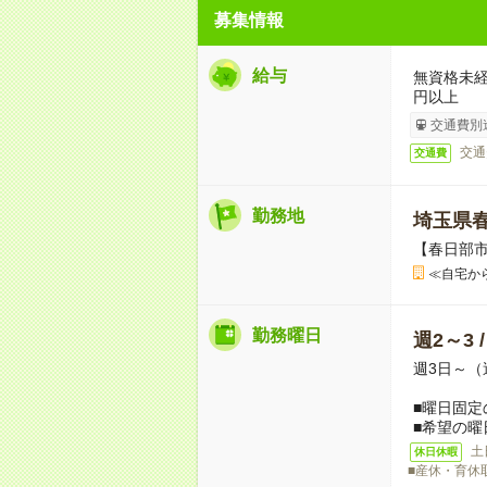
募集情報
給与
無資格未経
円以上
交通費別
交通
交通費
勤務地
埼玉県
【春日部
≪自宅か
勤務曜日
週2～3 
週3日～（
■曜日固定
■希望の曜
土
休日休暇
■産休・育休