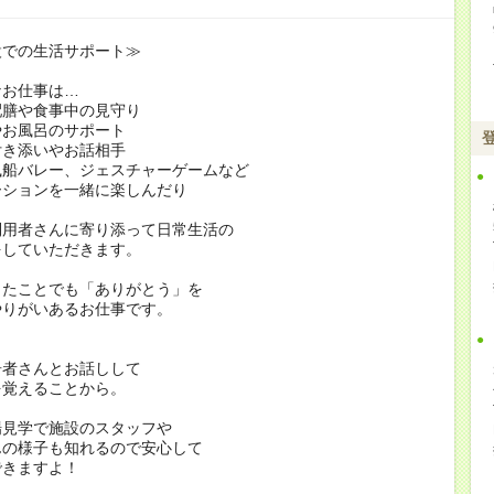
設での生活サポート≫
なお仕事は…
配膳や食事中の見守り
やお風呂のサポート
付き添いやお話相手
風船バレー、ジェスチャーゲームなど
ションを一緒に楽しんだり
利用者さんに寄り添って日常生活の
をしていただきます。
したことでも「ありがとう」を
やりがいあるお仕事です。
居者さんとお話しして
を覚えることから。
場見学で施設のスタッフや
んの様子も知れるので安心して
できますよ！