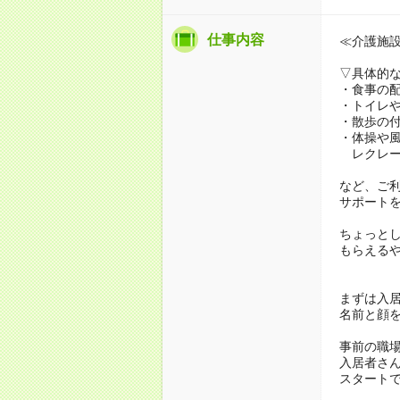
仕事内容
≪介護施
▽具体的
・食事の
・トイレ
・散歩の
・体操や
レクレー
など、ご
サポート
ちょっと
もらえる
まずは入
名前と顔
事前の職
入居者さ
スタート