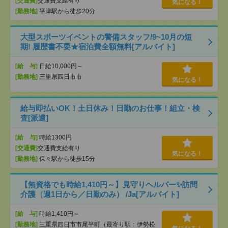
[交通費]
交通費支給有り
気になる！
[勤務地]
平津駅から徒歩20分
大型スポーツイベントの警備スタッフ/9~10月の短
期! 履歴書不要★宿泊費全額無料[アルバイト]
[給 与]
日給10,000円～
[勤務地]
三重県四日市市
気になる！
給与即払いOK！土日休み！日勤のお仕事！組立・検
査[派遣]
[給 与]
時給1300円
[交通費]
交通費支給有り
気になる！
[勤務地]
保々駅から徒歩15分
【無資格でも時給1,410円～】見守りヘルパー✨訪問
介護（週1日から／日勤のみ） /Ja[アルバイト]
[給 与]
時給1,410円～
[勤務地]
三重県四日市市尾平町（最寄り駅：伊勢松