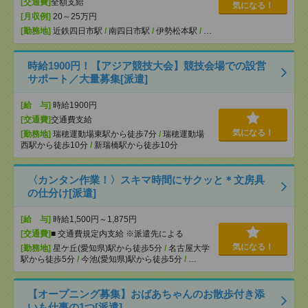
[交通費]
全額支給
気になる！
[月収例]
20～25万円
[勤務地]
近鉄四日市駅
/
南四日市駅
/
伊勢松本駅
/
…
時給1900円！【アジア競技大会】競技会場での設営
サポート／大量募集[派遣]
[給 与]
時給1900円
[交通費]
交通費支給
気になる！
[勤務地]
瑞穂運動場東駅から徒歩7分
/
瑞穂運動場
西駅から徒歩10分
/
新瑞橋駅から徒歩10分
〈カンタン作業！〉スキマ時間にサクッと＊文房具
の仕分け[派遣]
[給 与]
時給1,500円～1,875円
[交通費]
■ 交通費規定内支給 ※派遣先による
気になる！
[勤務地]
星ケ丘(愛知県)駅から徒歩5分
/
名古屋大学
駅から徒歩5分
/
今池(愛知県)駅から徒歩5分
/
…
【オープニング募集】おばあちゃんのお散歩付き添
いも仕事の1つ[派遣]