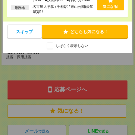
以上
名古屋大学駅 / 千種駅 / 東山公園(愛知
気になる!
勤務地
CS静岡支店
県)駅 / …
〒422-8067
静岡市駿河区南町18-1 サウスポット静岡 14F
TEL：0120-923-052
MAIL：
CS_SHIZUOKA@manpowergroup.jp
スキップ
どちらも気になる！
担当：採用担当
CS三重支店
しばらく表示しない
〒510-0074 三重県四日市市鵜の森1-3-23四日市中央通りビル301号室
TEL：0120-499-219
担当：採用担当
応募ページへ
気になる！
メール
LINE
で送る
で送る