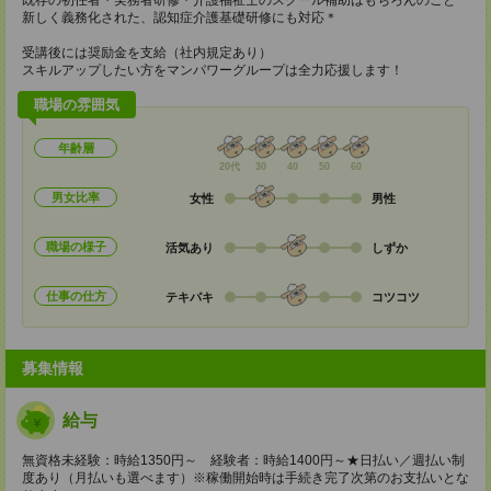
既存の初任者・実務者研修・介護福祉士のスクール補助はもちろんのこと
新しく義務化された、認知症介護基礎研修にも対応＊
受講後には奨励金を支給（社内規定あり）
スキルアップしたい方をマンパワーグループは全力応援します！
職場の雰囲気
年齢層
20代
30
40
50
60
男女比率
女性
男性
職場の様子
活気あり
しずか
仕事の仕方
テキパキ
コツコツ
募集情報
給与
無資格未経験：時給1350円～ 経験者：時給1400円～★日払い／週払い制
度あり（月払いも選べます）※稼働開始時は手続き完了次第のお支払いとな