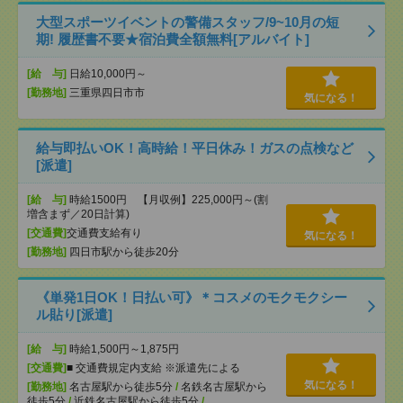
大型スポーツイベントの警備スタッフ/9~10月の短
期! 履歴書不要★宿泊費全額無料[アルバイト]
[給 与]
日給10,000円～
[勤務地]
三重県四日市市
気になる！
給与即払いOK！高時給！平日休み！ガスの点検など
[派遣]
[給 与]
時給1500円 【月収例】225,000円～(割
増含まず／20日計算)
[交通費]
交通費支給有り
気になる！
[勤務地]
四日市駅から徒歩20分
《単発1日OK！日払い可》＊コスメのモクモクシー
ル貼り[派遣]
[給 与]
時給1,500円～1,875円
[交通費]
■ 交通費規定内支給 ※派遣先による
気になる！
[勤務地]
名古屋駅から徒歩5分
/
名鉄名古屋駅から
徒歩5分
/
近鉄名古屋駅から徒歩5分
/
…