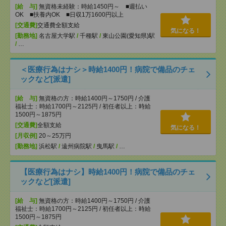
[給 与]
無資格未経験：時給1450円～ ■週払い
OK ■扶養内OK ■日収1万1600円以上
[交通費]
交通費全額支給
気になる！
[勤務地]
名古屋大学駅
/
千種駅
/
東山公園(愛知県)駅
/
…
＜医療行為はナシ＞時給1400円！病院で備品のチェ
ックなど[派遣]
[給 与]
無資格の方：時給1400円～1750円 / 介護
福祉士：時給1700円～2125円 / 初任者以上：時給
1500円～1875円
[交通費]
全額支給
気になる！
[月収例]
20～25万円
[勤務地]
浜松駅
/
遠州病院駅
/
曳馬駅
/
…
【医療行為はナシ】時給1400円！病院で備品のチェ
ックなど[派遣]
[給 与]
無資格の方：時給1400円～1750円 / 介護
福祉士：時給1700円～2125円 / 初任者以上：時給
1500円～1875円