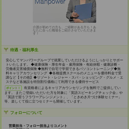
介護が初めての方も、ご経験がある方も！あ
なたに合った職場をご紹介させていただきま
す！
待遇・福利厚生
安心してマンパワーグループで就業していただけるようにしっかりとサポー
トいたします。 ◆健康保険・厚生年金・雇用保険・有給休暇・健康診断・
労働者災害補償保険 ◆無料で自宅で学習できるパソコントレーニング◆無
料キャリアカウンセリング ◆各種提携スクールのメニューを優待料金で受
講など【その他】◆リゾート・レジャー・スパ・ショッピング・グルメ・エ
ステなど各施設を特別割引価格にて利用できる優待サービス
有資格者によるキャリアカウンセリングを無料でご提供してい
ポイント！
ます。 またご登録いただいた方を対象に「英語スピーキングチェック会」や
「英語で習うフラワーアレンジメント」、「ときめき片づけ体験セミナー」
等、楽しくて役に立つセミナーも開催しています。
フォローについて
営業担当・フォロー担当よりコメント