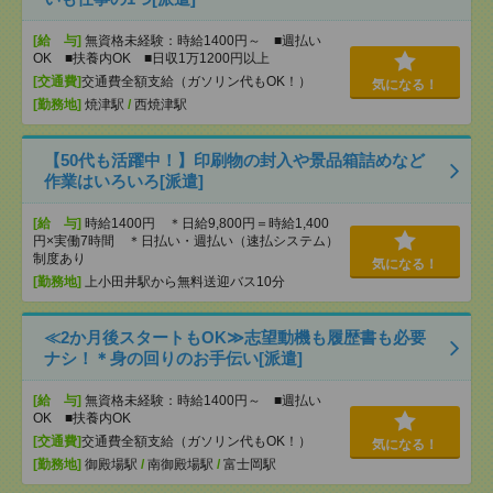
[給 与]
無資格未経験：時給1400円～ ■週払い
OK ■扶養内OK ■日収1万1200円以上
[交通費]
交通費全額支給（ガソリン代もOK！）
気になる！
[勤務地]
焼津駅
/
西焼津駅
【50代も活躍中！】印刷物の封入や景品箱詰めなど
作業はいろいろ[派遣]
[給 与]
時給1400円 ＊日給9,800円＝時給1,400
円×実働7時間 ＊日払い・週払い（速払システム）
制度あり
気になる！
[勤務地]
上小田井駅から無料送迎バス10分
≪2か月後スタートもOK≫志望動機も履歴書も必要
ナシ！＊身の回りのお手伝い[派遣]
[給 与]
無資格未経験：時給1400円～ ■週払い
OK ■扶養内OK
[交通費]
交通費全額支給（ガソリン代もOK！）
気になる！
[勤務地]
御殿場駅
/
南御殿場駅
/
富士岡駅