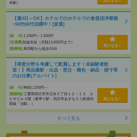
気になる！
本駅）
【週4日～OK】ホテルでのホテルでの食器洗浄業務
○50代60代活躍中！[派遣]
[給 与]
1,200円～1,500円
[交通費]
別途支給（月額13,000円まで）
気になる！
[勤務地]
鳥羽駅から徒歩10分
【得意分野を考慮して配属します！未経験者歓
迎！】商品撮影・出品・受注・梱包・納品・採寸等
のお仕事[アルバイト]
[給 与]
時給1,100円～
[勤務地]
三重県四日市市日永５丁目１２－１３ エ
ビオビル３階（最寄り駅：四日市あすなろう鉄道内
気になる！
部線「泊駅」）
すべて見る