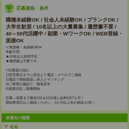
応募資格・条件
職種未経験OK / 社会人未経験OK / ブランクOK /
大学生歓迎 / 10名以上の大量募集 / 履歴書不要 /
40～50代活躍中 / 副業・WワークOK / WEB登録・
面接OK
≪無資格・未経験OK≫
年齢不問
★10名以上採用予定
★履歴書は不要です。
▽応募後の流れ
1)翌営業日までに担当より電話・メールでご連絡
2)電話で登録面談→求人とマッチング
3)ご希望の施設で、職場見学
4)就業決定→勤務開始
応募→就業まで最短3日＆10日後に給料GETも可！
開始希望日はご相談ください。1か月以上先の相談もOK！
派遣先の概要
社名