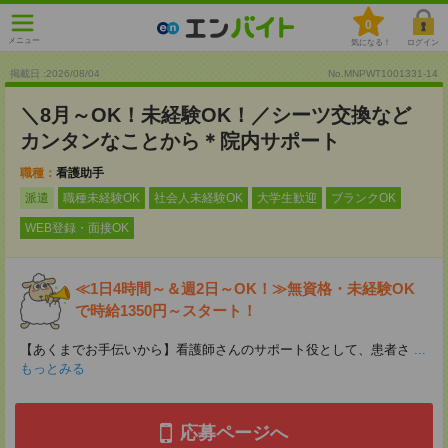
0
メニュー
気になる！
ログイン
掲載日 :2026
/
08
/
04
No.MNPWT1001331-14
＼8月～OK！未経験OK！／シーツ交換など
カンタンなことから＊院内サポート
職種：
看護助手
派遣
職種未経験OK
社会人未経験OK
大学生歓迎
ブランクOK
WEB登録・面接OK
≪1日4時間～＆週2日～OK！≫無資格・未経験OK
で時給1350円～スタート！
【あくまでお手伝いから】看護師さんのサポート役として、患者さ
...
もっとみる
応募ページへ