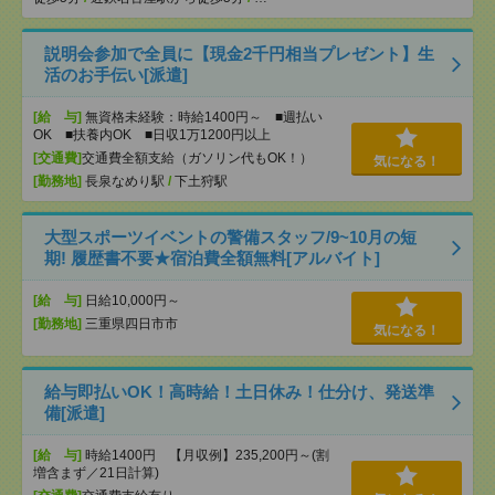
説明会参加で全員に【現金2千円相当プレゼント】生
活のお手伝い[派遣]
[給 与]
無資格未経験：時給1400円～ ■週払い
OK ■扶養内OK ■日収1万1200円以上
[交通費]
交通費全額支給（ガソリン代もOK！）
気になる！
[勤務地]
長泉なめり駅
/
下土狩駅
大型スポーツイベントの警備スタッフ/9~10月の短
期! 履歴書不要★宿泊費全額無料[アルバイト]
[給 与]
日給10,000円～
[勤務地]
三重県四日市市
気になる！
給与即払いOK！高時給！土日休み！仕分け、発送準
備[派遣]
[給 与]
時給1400円 【月収例】235,200円～(割
増含まず／21日計算)