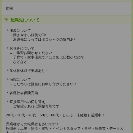
病院
配属先について
＊服装について
→動きやすい服装でOK
派遣先によってはポロシャツの貸与あり
＊お休みについて
→ご希望お聞かせください！
子育て・家事優先で／はじめは日数少なめで
などなど
＊産休育休取得実績あり！
＊病院について
→こだわりは担当にお申し付けください！
＊各種社会保険完備
＊直接雇用への切り替え
→ご希望があれば調整可能です
20代・30代・40代・50代・60代・しゅふ・未経験も活躍中！
異業種からの転職者も多いです！
転職例：工場・物流・接客・イベントスタッフ・事務・軽作業・データ入