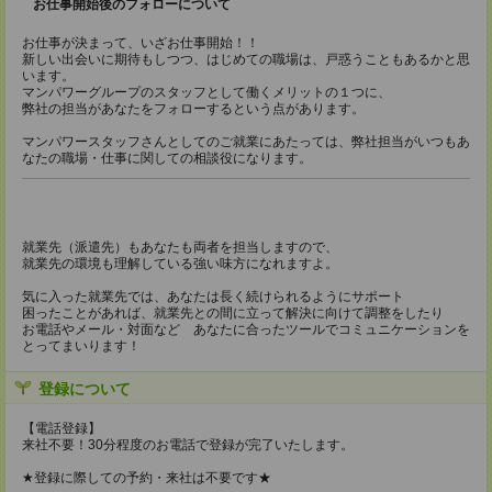
お仕事開始後のフォローについて
お仕事が決まって、いざお仕事開始！！
新しい出会いに期待もしつつ、はじめての職場は、戸惑うこともあるかと思
います。
マンパワーグループのスタッフとして働くメリットの１つに、
弊社の担当があなたをフォローするという点があります。
マンパワースタッフさんとしてのご就業にあたっては、弊社担当がいつもあ
なたの職場・仕事に関しての相談役になります。
就業先（派遣先）もあなたも両者を担当しますので、
就業先の環境も理解している強い味方になれますよ。
気に入った就業先では、あなたは長く続けられるようにサポート
困ったことがあれば、就業先との間に立って解決に向けて調整をしたり
お電話やメール・対面など あなたに合ったツールでコミュニケーションを
とってまいります！
登録について
【電話登録】
来社不要！30分程度のお電話で登録が完了いたします。
★登録に際しての予約・来社は不要です★