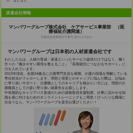
力 などなど
派遣会社情報
マンパワーグループ株式会社 ケアサービス事業部 （医
療福祉介護関連）
労働者派遣事業許可番号:派13-315642
マンパワーグループは日本初の人材派遣会社です
わたしたちは、人材の育成・派遣といったサービス提供だけではなく、働く
方々の『働きやすい環境を整えること』『長期就労につながるサポート』に
力を入れています。
2023年現在、全国34拠点に介護専門支店を展開。介護の現場を理解している
専任担当がフォローします。理想と現実とのギャップに悩んだ際は、お悩み
に寄り添いサポート。介護職としてのキャリアを積みたい方には、理想の介
護職員としての姿に寄り添い就業先をお探しします。
中長期的なキャリアパス形成のための資格取得支援制度、仕事に活かせる知
識を身に付けるためのオンライントレーニングもご用意！ぴったりな職場に
出会うなら、マンパワーグループを是非お選びください！