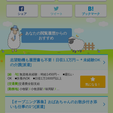
シェア
ツイート
ブックマーク
あなたの閲覧履歴からの
おすすめ
志望動機も履歴書も不要！日収1.1万円～＊未経験OK
の介護[派遣]
[給 与]
無資格未経験：時給1450円～ ■週払い
OK ■扶養内OK ■日収1万1600円以上
[交通費]
交通費全額支給
気になる！
[勤務地]
小牧駅
/
小牧原駅
/
味岡駅
/
…
【オープニング募集】おばあちゃんのお散歩付き添
いも仕事の1つ[派遣]