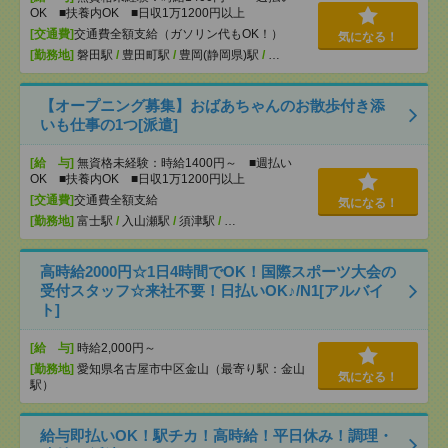
OK ■扶養内OK ■日収1万1200円以上
[交通費]
交通費全額支給（ガソリン代もOK！）
気になる！
[勤務地]
磐田駅
/
豊田町駅
/
豊岡(静岡県)駅
/
…
【オープニング募集】おばあちゃんのお散歩付き添
いも仕事の1つ[派遣]
[給 与]
無資格未経験：時給1400円～ ■週払い
OK ■扶養内OK ■日収1万1200円以上
[交通費]
交通費全額支給
気になる！
[勤務地]
富士駅
/
入山瀬駅
/
須津駅
/
…
高時給2000円☆1日4時間でOK！国際スポーツ大会の
受付スタッフ☆来社不要！日払いOK♪/N1[アルバイ
ト]
[給 与]
時給2,000円～
[勤務地]
愛知県名古屋市中区金山（最寄り駅：金山
気になる！
駅）
給与即払いOK！駅チカ！高時給！平日休み！調理・