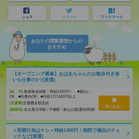
シェア
ツイート
ブックマーク
あなたの閲覧履歴からの
おすすめ
【オープニング募集】おばあちゃんのお散歩付き添
いも仕事の1つ[派遣]
[給 与]
無資格未経験：時給1450円～ ■週払い
OK ■扶養内OK ■日収1万1600円以上
[交通費]
交通費全額支給
気になる！
[勤務地]
名古屋大学駅
/
千種駅
/
東山公園(愛知県)駅
/
…
＜医療行為はナシ＞時給1400円！病院で備品のチェ
ックなど[派遣]