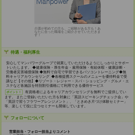
介護が初めての方も、ご経験がある方も！あ
なたに合った職場をご紹介させていただきま
す！
待遇・福利厚生
安心してマンパワーグループで就業していただけるようにしっかりとサポー
トいたします。 ◆健康保険・厚生年金・雇用保険・有給休暇・健康診断・
労働者災害補償保険 ◆無料で自宅で学習できるパソコントレーニング◆無
料キャリアカウンセリング ◆各種提携スクールのメニューを優待料金で受
講など【その他】◆リゾート・レジャー・スパ・ショッピング・グルメ・エ
ステなど各施設を特別割引価格にて利用できる優待サービス
有資格者によるキャリアカウンセリングを無料でご提供してい
ポイント！
ます。 またご登録いただいた方を対象に「英語スピーキングチェック会」や
「英語で習うフラワーアレンジメント」、「ときめき片づけ体験セミナー」
等、楽しくて役に立つセミナーも開催しています。
フォローについて
営業担当・フォロー担当よりコメント