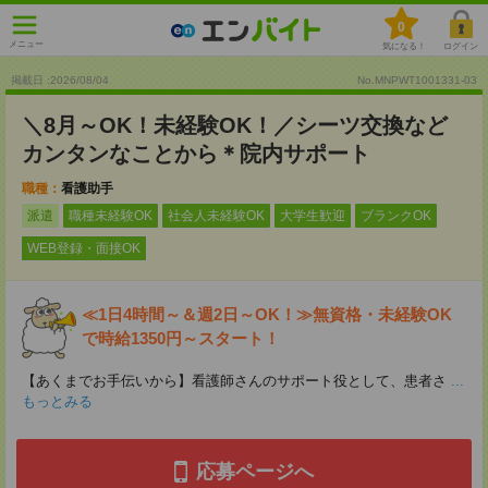
0
メニュー
気になる！
ログイン
掲載日 :2026
/
08
/
04
No.MNPWT1001331-03
＼8月～OK！未経験OK！／シーツ交換など
カンタンなことから＊院内サポート
職種：
看護助手
派遣
職種未経験OK
社会人未経験OK
大学生歓迎
ブランクOK
WEB登録・面接OK
≪1日4時間～＆週2日～OK！≫無資格・未経験OK
で時給1350円～スタート！
【あくまでお手伝いから】看護師さんのサポート役として、患者さ
...
もっとみる
応募ページへ