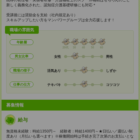
既存の初任者・実務者研修・介護福祉士のスクール補助はもちろんのこと
新しく義務化された、認知症介護基礎研修にも対応＊
受講後には奨励金を支給（社内規定あり）
スキルアップしたい方をマンパワーグループは全力応援します！
職場の雰囲気
年齢層
20代
30
40
50
60
男女比率
女性
男性
職場の様子
活気あり
しずか
仕事の仕方
テキパキ
コツコツ
募集情報
給与
無資格未経験：時給1350円～ 経験者：時給1400円～★日払い／週払い制
度あり（月払いも選べます）※稼働開始時は手続き完了次第のお支払いとな