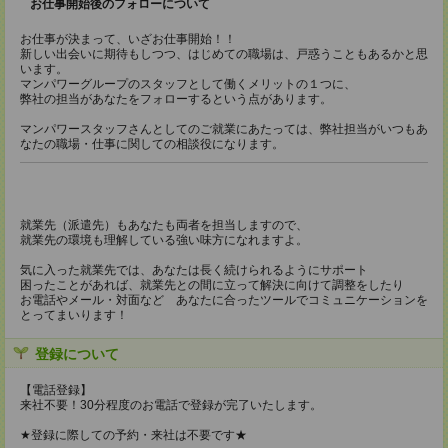
お仕事開始後のフォローについて
お仕事が決まって、いざお仕事開始！！
新しい出会いに期待もしつつ、はじめての職場は、戸惑うこともあるかと思
います。
マンパワーグループのスタッフとして働くメリットの１つに、
弊社の担当があなたをフォローするという点があります。
マンパワースタッフさんとしてのご就業にあたっては、弊社担当がいつもあ
なたの職場・仕事に関しての相談役になります。
就業先（派遣先）もあなたも両者を担当しますので、
就業先の環境も理解している強い味方になれますよ。
気に入った就業先では、あなたは長く続けられるようにサポート
困ったことがあれば、就業先との間に立って解決に向けて調整をしたり
お電話やメール・対面など あなたに合ったツールでコミュニケーションを
とってまいります！
登録について
【電話登録】
来社不要！30分程度のお電話で登録が完了いたします。
★登録に際しての予約・来社は不要です★