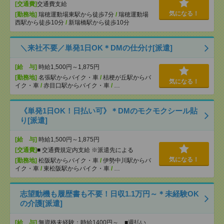
[交通費]
交通費支給
気になる！
[勤務地]
瑞穂運動場東駅から徒歩7分
/
瑞穂運動場
西駅から徒歩10分
/
新瑞橋駅から徒歩10分
＼来社不要／単発1日OK＊DMの仕分け[派遣]
[給 与]
時給1,500円～1,875円
[勤務地]
名張駅からバイク・車
/
桔梗が丘駅からバ
気になる！
イク・車
/
赤目口駅からバイク・車
/
…
《単発1日OK！日払い可》＊DMのモクモクシール貼
り[派遣]
[給 与]
時給1,500円～1,875円
[交通費]
■ 交通費規定内支給 ※派遣先による
気になる！
[勤務地]
松阪駅からバイク・車
/
伊勢中川駅からバ
イク・車
/
東松阪駅からバイク・車
/
…
志望動機も履歴書も不要！日収1.1万円～＊未経験OK
の介護[派遣]
[給 与]
無資格未経験：時給1400円～ ■週払い