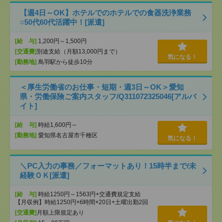
【週4日～OK】ホテルでのホテルでの食器洗浄業務
○50代60代活躍中！[派遣]
[給 与]
1,200円～1,500円
[交通費]
別途支給（月額13,000円まで）
気になる！
[勤務地]
鳥羽駅から徒歩10分
＜厚生労働省のお仕事・短期・週3日～OK＞愛知
県・労働保険ご案内スタッフ/Q311072325046[アルバ
イト]
[給 与]
時給1,600円～
[勤務地]
愛知県名古屋市千種区
気になる！
＼PC入力の事務／フォーマットあり！15時半まで/未
経験ＯＫ[派遣]
[給 与]
時給1250円～1563円+交通費規定支給
【月収例】時給1250円×6時間×20日+土曜出勤2回
[交通費]
月額上限規定あり