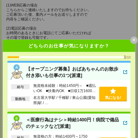
(1)WEB応募の場合
こちらからご連絡いたしますのでお待ちください。
ご応募頂いた後、案内メールをお送りしますので
内容をご確認ください。
(2)電話応募の場合
お時間のあるときにお電話にてご応募いただければ
その場で登録も可能です。
×
どちらのお仕事が気になりますか？
持ち物
【電話登録】
1
/10
弊社HPよりマイページ作成をお願いします
電話での登録の際に、マイページ作成をいただいた旨をお伝えください。
【オープニング募集】おばあちゃんのお散歩
所要時間
付き添いも仕事の1つ[派遣]
【電話登録】30分程度
無資格未経験：時給1450円～ ■週払
給与
・経験やご希望などをインタビュー
いOK ■扶養内OK ■日収1万1600円
・お仕事のご紹介など
以上
名古屋大学駅 / 千種駅 / 東山公園(愛知
気になる!
勤務地
登録場所
県)駅 / …
CS名古屋支店
＜医療行為はナシ＞時給1400円！病院で備品
〒460-0008
名古屋市中区栄 2-3-1 名古屋広小路ビルヂング 5F
のチェックなど[派遣]
TEL：0120-503-713
MAIL：
CS_NAGOYA@manpowergroup.jp
無資格の方：時給1400円～1750
担当：採用担当
給与