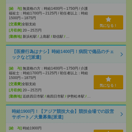
[給 与]
無資格の方：時給1400円～1750円 / 介護
福祉士：時給1700円～2125円 / 初任者以上：時給
1500円～1875円
[交通費]
全額支給
気になる！
[月収例]
20～25万円
[勤務地]
新浜松駅
/
上島駅
/
助信駅
/
…
【医療行為はナシ】時給1400円！病院で備品のチェ
ックなど[派遣]
[給 与]
無資格の方：時給1400円～1750円 / 介護
福祉士：時給1700円～2125円 / 初任者以上：時給
1500円～1875円
[交通費]
全額支給
気になる！
[月収例]
20～25万円
[勤務地]
近鉄四日市駅
/
南四日市駅
/
伊勢松本駅
/
…
時給1900円！【アジア競技大会】競技会場での設営
サポート／大量募集[派遣]
[給 与]
時給1900円