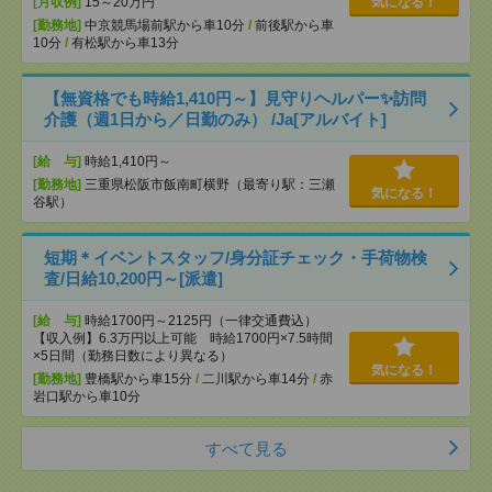
[月収例]
15～20万円
気になる！
[勤務地]
中京競馬場前駅から車10分
/
前後駅から車
10分
/
有松駅から車13分
【無資格でも時給1,410円～】見守りヘルパー✨訪問
介護（週1日から／日勤のみ） /Ja[アルバイト]
[給 与]
時給1,410円～
[勤務地]
三重県松阪市飯南町横野（最寄り駅：三瀬
気になる！
谷駅）
短期＊イベントスタッフ/身分証チェック・手荷物検
査/日給10,200円～[派遣]
[給 与]
時給1700円～2125円（一律交通費込）
【収入例】6.3万円以上可能 時給1700円×7.5時間
×5日間（勤務日数により異なる）
気になる！
[勤務地]
豊橋駅から車15分
/
二川駅から車14分
/
赤
岩口駅から車10分
すべて見る