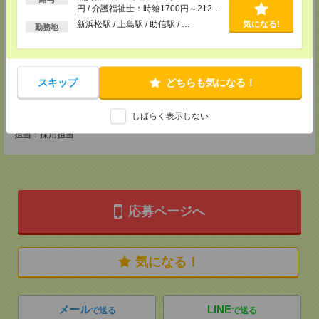
円 / 介護福祉士：時給1700円～2125
円 / 初任者以上：時給1500円～1875
CS静岡支店
新浜松駅 / 上島駅 / 助信駅 / …
気になる!
勤務地
円
〒422-8067
静岡市駿河区南町18-1 サウスポット静岡 14F
TEL：0120-923-052
MAIL：
CS_SHIZUOKA@manpowergroup.jp
担当：採用担当
スキップ
どちらも気になる！
CS三重支店
〒510-0074 三重県四日市市鵜の森1-3-23四日市中央通りビル301号室
しばらく表示しない
TEL：0120-499-219
担当：採用担当
応募ページへ
気になる！
メール
LINE
で送る
で送る