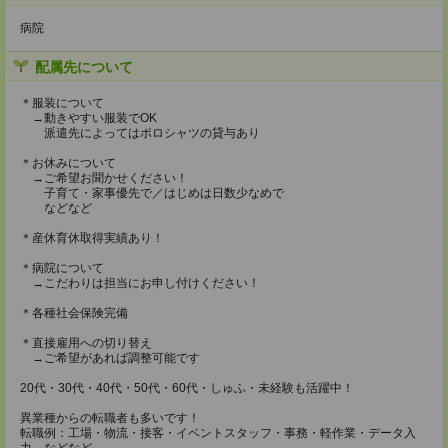
病院
配属先について
＊服装について
→動きやすい服装でOK
派遣先によってはポロシャツの貸与あり
＊お休みについて
→ご希望お聞かせください！
子育て・家事優先で／はじめは日数少なめで
などなど
＊産休育休取得実績あり！
＊病院について
→こだわりは担当にお申し付けください！
＊各種社会保険完備
＊直接雇用への切り替え
→ご希望があれば調整可能です
20代・30代・40代・50代・60代・しゅふ・未経験も活躍中！
異業種からの転職者も多いです！
転職例：工場・物流・接客・イベントスタッフ・事務・軽作業・データ入