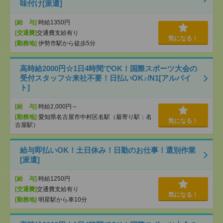
味付け[派遣]
[給 与]
時給1350円
[交通費]
交通費支給有り
気になる！
[勤務地]
伊勢市駅から徒歩5分
高時給2000円☆1日4時間でOK！国際スポーツ大会の
受付スタッフ☆来社不要！日払いOK♪/N1[アルバイ
ト]
[給 与]
時給2,000円～
[勤務地]
愛知県名古屋市中村区名駅（最寄り駅：名
気になる！
古屋駅）
給与即払いOK！土日休み！日勤のお仕事！選別作業
[派遣]
[給 与]
時給1250円
[交通費]
交通費支給有り
気になる！
[勤務地]
明星駅から車10分