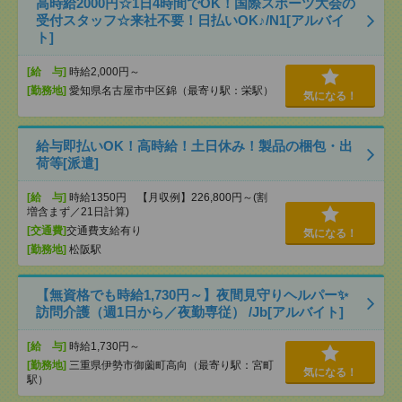
高時給2000円☆1日4時間でOK！国際スポーツ大会の
受付スタッフ☆来社不要！日払いOK♪/N1[アルバイ
ト]
[給 与]
時給2,000円～
[勤務地]
愛知県名古屋市中区錦（最寄り駅：栄駅）
気になる！
給与即払いOK！高時給！土日休み！製品の梱包・出
荷等[派遣]
[給 与]
時給1350円 【月収例】226,800円～(割
増含まず／21日計算)
[交通費]
交通費支給有り
気になる！
[勤務地]
松阪駅
【無資格でも時給1,730円～】夜間見守りヘルパー✨
訪問介護（週1日から／夜勤専従） /Jb[アルバイト]
[給 与]
時給1,730円～
[勤務地]
三重県伊勢市御薗町高向（最寄り駅：宮町
気になる！
駅）