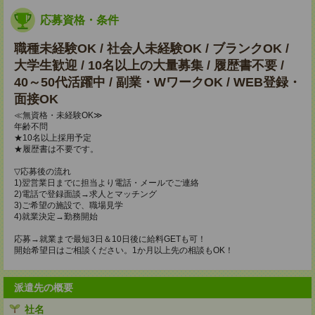
応募資格・条件
職種未経験OK / 社会人未経験OK / ブランクOK /
大学生歓迎 / 10名以上の大量募集 / 履歴書不要 /
40～50代活躍中 / 副業・WワークOK / WEB登録・
面接OK
≪無資格・未経験OK≫
年齢不問
★10名以上採用予定
★履歴書は不要です。
▽応募後の流れ
1)翌営業日までに担当より電話・メールでご連絡
2)電話で登録面談→求人とマッチング
3)ご希望の施設で、職場見学
4)就業決定→勤務開始
応募→就業まで最短3日＆10日後に給料GETも可！
開始希望日はご相談ください。1か月以上先の相談もOK！
派遣先の概要
社名