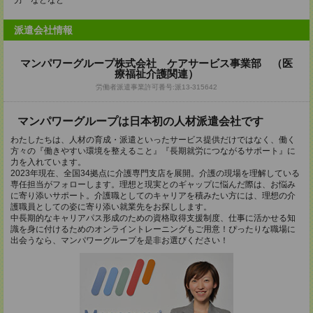
力 などなど
派遣会社情報
マンパワーグループ株式会社 ケアサービス事業部 （医
療福祉介護関連）
労働者派遣事業許可番号:派13-315642
マンパワーグループは日本初の人材派遣会社です
わたしたちは、人材の育成・派遣といったサービス提供だけではなく、働く
方々の『働きやすい環境を整えること』『長期就労につながるサポート』に
力を入れています。
2023年現在、全国34拠点に介護専門支店を展開。介護の現場を理解している
専任担当がフォローします。理想と現実とのギャップに悩んだ際は、お悩み
に寄り添いサポート。介護職としてのキャリアを積みたい方には、理想の介
護職員としての姿に寄り添い就業先をお探しします。
中長期的なキャリアパス形成のための資格取得支援制度、仕事に活かせる知
識を身に付けるためのオンライントレーニングもご用意！ぴったりな職場に
出会うなら、マンパワーグループを是非お選びください！