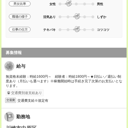
男女比率
女性
男性
職場の様子
活気あり
しずか
仕事の仕方
テキパキ
コツコツ
募集情報
給与
無資格未経験：時給1600円～ 経験者：時給1800円～★日払い／週払い制
度あり（月払いも選べます）※稼働開始時は手続き完了次第のお支払いとな
ります。
交通費別途支給あり
交通費支給※規定有
交通費
勤務地