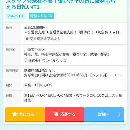
スタッフ☆来社不要！働いたその日に給料もら
える日払い/T1
アルバイト
職種未経験OK
日給13,000円～
給与
＋交通費支給 ★交通費全額支給！ ┗案件により規定あり ★日払
いOK！（規定あり） ┗働いたその日に現金GET♪ お仕事後はコ
交通費別途支給あり
ンビニATMから 日払い分を引き落とせます！ 【試用期間】試
用期間なし
川崎市中原区
勤務地
神奈川県川崎市中原区小杉町（最寄り駅：武蔵小杉駅）
株式会社ワンベルウッズ
勤務時間は指定なし
勤務時間
変形労働時間制 想定労働時間160時間/月 【シフト例】 ・8：00
～21：00
単発・1日のみOK
期間
週1日からOK / 日払いOK / 副業・WワークOK / 10名以上の大量
特徴
募集
気になる！
応募する
詳細へ