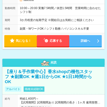
Valextra
10:00～20:00 実働7.5時間／休憩1.5時間 営業時間に合わせた
勤務時間
シフト制
3か月程度の短期予定 ※開始日はお気軽にご相談ください
期間
副業・WワークOK
/
シフト勤務
/
パソコンスキル不要
特徴
気になる！
応募する
詳細へ
未読
【座り＆手作業中心】香水shopの梱包スタッ
フ ★副業OK ★週1日からOK ★1日1時間から
OK
アルバイト
職種未経験OK
時給1,400円～
給与
【試用期間】試用期間あり 試用期間の長さ：1ヶ月 雇用形態、
給与は本採用時と同じです。