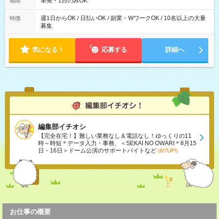
単発・1日のみOK
期間
た時間になります。
週1日からOK / 日払いOK / 副業・WワークOK / 10名以上の大量
特徴
募集
気になる！
応募する
詳細へ
編集部イチオシ
【完全在宅！】難しい業務なし＆電話なし！ゆっくりの11
時～時短＊データ入力・事務、＜SEKAI NO OWARI＊8月15
日・16日＞ドーム公演のサポートバイトなど
(8/7UP!)
お仕事の概要