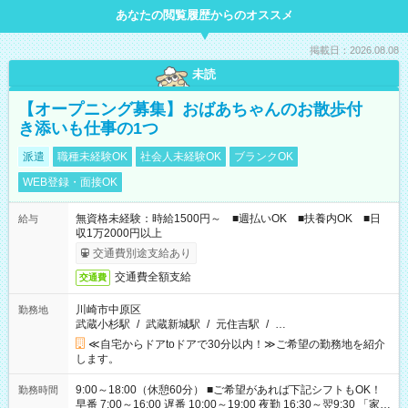
あなたの閲覧履歴からのオススメ
掲載日：2026.08.08
未読
【オープニング募集】おばあちゃんのお散歩付
き添いも仕事の1つ
派遣
職種未経験OK
社会人未経験OK
ブランクOK
WEB登録・面接OK
無資格未経験：時給1500円～ ■週払いOK ■扶養内OK ■日
給与
収1万2000円以上
交通費別途支給あり
交通費全額支給
交通費
川崎市中原区
勤務地
武蔵小杉駅
/
武蔵新城駅
/
元住吉駅
/
…
≪自宅からドアtoドアで30分以内！≫ご希望の勤務地を紹介
します。
9:00～18:00（休憩60分） ■ご希望があれば下記シフトもOK！
勤務時間
早番 7:00～16:00 遅番 10:00～19:00 夜勤 16:30～翌9:30 「家族