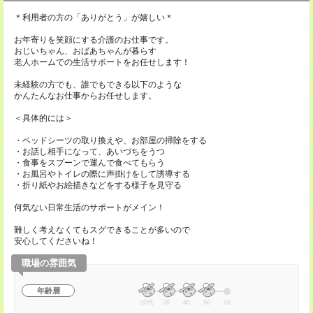
＊利用者の方の「ありがとう」が嬉しい＊
お年寄りを笑顔にする介護のお仕事です。
おじいちゃん、おばあちゃんが暮らす
老人ホームでの生活サポートをお任せします！
未経験の方でも、誰でもできる以下のような
かんたんなお仕事からお任せします。
＜具体的には＞
・ベッドシーツの取り換えや、お部屋の掃除をする
・お話し相手になって、あいづちをうつ
・食事をスプーンで運んで食べてもらう
・お風呂やトイレの際に声掛けをして誘導する
・折り紙やお絵描きなどをする様子を見守る
何気ない日常生活のサポートがメイン！
難しく考えなくてもスグできることが多いので
安心してくださいね！
職場の雰囲気
年齢層
20代
30
40
50
60