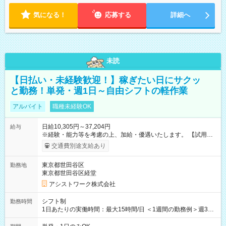
気になる！
応募する
詳細へ
未読
【日払い・未経験歓迎！】稼ぎたい日にサクッ
と勤務！単発・週1日～自由シフトの軽作業
アルバイト
職種未経験OK
日給10,305円～37,204円
給与
※経験・能力等を考慮の上、加給・優遇いたします。 【試用期
間】試用期間なし
交通費別途支給あり
東京都世田谷区
勤務地
東京都世田谷区経堂
アシストワーク株式会社
シフト制
勤務時間
1日あたりの実働時間：最大15時間/日 ＜1週間の勤務例＞週3回
勤務 勤務：月・水・金 休み：火・木・土・日 好きな時にお仕事
可能です！ ※1日あたりの最大実働時間は日勤、夜勤共に勤務し