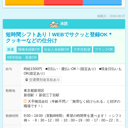
掲載日：2026.08.07
未読
短時間シフトあり！WEBでサクッと登録OK＊
クッキーなどの仕分け
派遣
職種未経験OK
社会人未経験OK
大学生歓迎
ブランクOK
WEB登録・面接OK
時給1500円 ■日払い・週払いOK！(規定あり) ■現金日払いも
給与
OK(規定あり)
交通費別途支給あり
東京都新宿区
勤務地
新宿駅
/
新宿三丁目駅
大手物流会社（年齢不問／「無理なく続けられる」と好評の
職場です！）
9:00～18:00（実動8時間） 希望の時間帯を選べます！ ＜シフト
勤務時間
例＞ ・8：30～12：00 ・10：00～19：00 ・17：00～22：00
・13：00～22：00 ・22：00～翌6：00 など