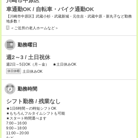
川崎市中原区
車通勤OK / 自転車・バイク通勤OK
【川崎市中原区】武蔵小杉・武蔵新城・元住吉・武蔵中原・新丸子など勤務
地多数！
＜ご近所の老人ホームなど＞
勤務曜日
週2～3 / 土日祝休
週2日～5日OK（月～金） ★土日休みOK
土日休みOK
休日休暇
勤務時間
シフト勤務 / 残業なし
★1日6時間～の時短シフトOK
★もちろんフルタイムシフトも可能
★スタート時間選べます
7:00～16:00
9:00～18:00
11:00～20:00