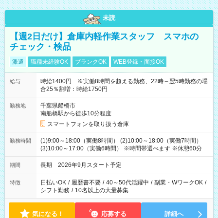
未読
【週2日だけ】倉庫内軽作業スタッフ スマホの
チェック・検品
派遣
職種未経験OK
ブランクOK
WEB登録・面接OK
時給1400円 ※実働8時間を超える勤務、22時～翌5時勤務の場
給与
合25％割増：時給1750円
千葉県船橋市
勤務地
南船橋駅から徒歩10分程度
スマートフォンを取り扱う倉庫
(1)9:00～18:00（実働8時間） (2)10:00～18:00（実働7時間）
勤務時間
(3)10:00～17:00（実働6時間） ※時間帯選べます ※休憩60分
長期 2026年9月スタート予定
期間
日払いOK
/
履歴書不要
/
40～50代活躍中
/
副業・WワークOK
/
特徴
シフト勤務
/
10名以上の大量募集
気になる！
応募する
詳細へ