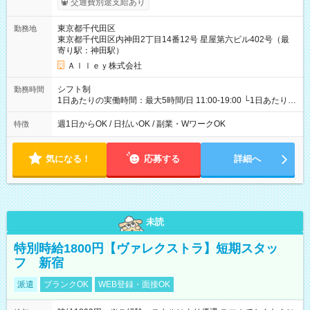
交通費別途支給あり
東京都千代田区
勤務地
東京都千代田区内神田2丁目14番12号 星屋第六ビル402号（最
寄り駅：神田駅）
Ａｌｌｅｙ株式会社
シフト制
勤務時間
1日あたりの実働時間：最大5時間/日 11:00-19:00 └1日あたりの
実働時間：1-5時間 └上記の時間帯内であれば、いつでも勤務可
能！ └平日・土曜日の中で、お好きな曜日でご勤務いただけま
週1日からOK / 日払いOK / 副業・WワークOK
特徴
す！ 【シフト例】 ・11:00～14:00 ・16:30～19:00 ・13:00～
18:00 などのように、自由な働き方が可能なお仕事です！
気になる！
応募する
詳細へ
未読
特別時給1800円【ヴァレクストラ】短期スタッ
フ 新宿
派遣
ブランクOK
WEB登録・面接OK