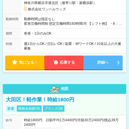
神奈川県横浜市港北区（最寄り駅：新横浜駅）
株式会社ワンベルウッズ
勤務時間は指定なし
勤務時間
変形労働時間制 想定労働時間160時間/月 【シフト例】 ・8：00
～21：00
単発・1日のみOK
期間
週1日からOK / 日払いOK / 副業・WワークOK / 10名以上の大量
特徴
募集
気になる！
応募する
詳細へ
未読
大田区！軽作業！時給1800円
派遣
職種未経験OK
ブランクOK
時給1800円 日額平均1万4400円/月額30万2400円/残込39万
給与
2400円