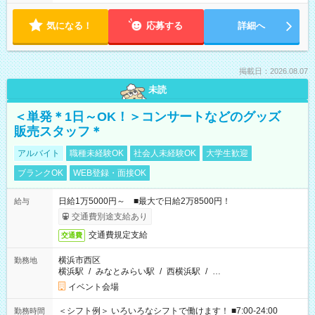
気になる！
応募する
詳細へ
掲載日：2026.08.07
未読
＜単発＊1日～OK！＞コンサートなどのグッズ
販売スタッフ＊
アルバイト
職種未経験OK
社会人未経験OK
大学生歓迎
ブランクOK
WEB登録・面接OK
日給1万5000円～ ■最大で日給2万8500円！
給与
交通費別途支給あり
交通費規定支給
交通費
横浜市西区
勤務地
横浜駅
/
みなとみらい駅
/
西横浜駅
/
…
イベント会場
＜シフト例＞ いろいろなシフトで働けます！ ■7:00-24:00
勤務時間