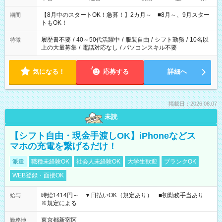
と休みを合わせたい」 「余裕を持って夕飯の準備がしたい」
「できれば残業はしたくない」 など、ご希望を教えてください
【8月中のスタートOK！急募！】2カ月～ ■8月～、9月スター
期間
ね。 ※Wワーク希望の方へ 今ご覧のお仕事で希望する勤務時間
トもOK！
と、もう1つのお仕事の勤務時間。 合計で週40時間を超える場
合は応募できません。
履歴書不要
/
40～50代活躍中
/
服装自由
/
シフト勤務
/
10名以
特徴
上の大量募集
/
電話対応なし
/
パソコンスキル不要
気になる！
応募する
詳細へ
掲載日：2026.08.07
未読
【シフト自由・現金手渡しOK】iPhoneなどス
マホの充電を繋げるだけ！
派遣
職種未経験OK
社会人未経験OK
大学生歓迎
ブランクOK
WEB登録・面接OK
時給1414円～ ▼日払いOK（規定あり） ■初勤務手当あり
給与
※規定による
東京都新宿区
勤務地