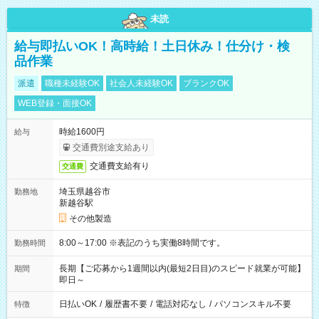
未読
給与即払いOK！高時給！土日休み！仕分け・検
品作業
派遣
職種未経験OK
社会人未経験OK
ブランクOK
WEB登録・面接OK
時給1600円
給与
交通費別途支給あり
交通費支給有り
交通費
埼玉県越谷市
勤務地
新越谷駅
その他製造
8:00～17:00 ※表記のうち実働8時間です。
勤務時間
長期【ご応募から1週間以内(最短2日目)のスピード就業が可能】
期間
即日～
日払いOK
/
履歴書不要
/
電話対応なし
/
パソコンスキル不要
特徴