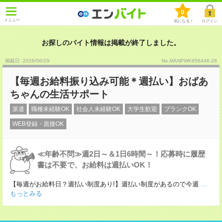
0
メニュー
気になる！
ログイン
お探しのバイト情報は掲載が終了しました。
掲載日 :2026
/
06
/
29
No.MANPWK856446-28
【毎週お給料振り込み可能＊週払い】おばあ
ちゃんの生活サポート
派遣
職種未経験OK
社会人未経験OK
大学生歓迎
ブランクOK
WEB登録・面接OK
≪年齢不問≫週2日～＆1日6時間～！応募時に履歴
書は不要で、お給料は週払いOK！
【毎週がお給料日？週払い制度あり!】週払い制度があるので今週
...
もっとみる