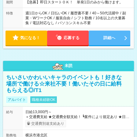
【急募】即日スタートＯＫ！ 単発1日のみから働けます。
期間
週1日からOK
/
日払いOK
/
履歴書不要
/
40～50代活躍中
/
副
特徴
業・WワークOK
/
服装自由
/
シフト勤務
/
10名以上の大量募
集
/
電話対応なし
/
パソコンスキル不要
気になる！
応募する
詳細へ
未読
ちいさいかわいいキャラのイベントも！好きな
場所で働ける☆来社不要！働いたその日に給料
もらえる◎/T1
アルバイト
職種未経験OK
日給13,000円～
給与
＋交通費支給 ★交通費全額支給！ ┗案件により規定あり ★日払
いOK！（規定あり） ┗働いたその日に現金GET♪ お仕事後はコ
交通費別途支給あり
ンビニATMから 日払い分を引き落とせます！ 【試用期間】試
用期間なし
横浜市港北区
勤務地