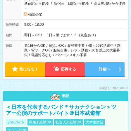
新宿駅から徒歩
/
新宿三丁目駅から徒歩
/
高田馬場駅から徒歩
/
…
物流企業
9:00～18:00
勤務時間
即日～OK！ 1日～働けます＾＾（規定あり）
期間
週1日からOK
/
日払いOK
/
履歴書不要
/
40～50代活躍中
/
副
特徴
業・WワークOK
/
服装自由
/
シフト勤務
/
10名以上の大量募
集
/
電話対応なし
/
パソコンスキル不要
気になる！
応募する
詳細へ
掲載日：2026.08.03
未読
＜日本を代表するバンド＊サカナクション＞ツ
アー公演のサポートバイト＠日本武道館
アルバイト
職種未経験OK
社会人未経験OK
大学生歓迎
ブランクOK