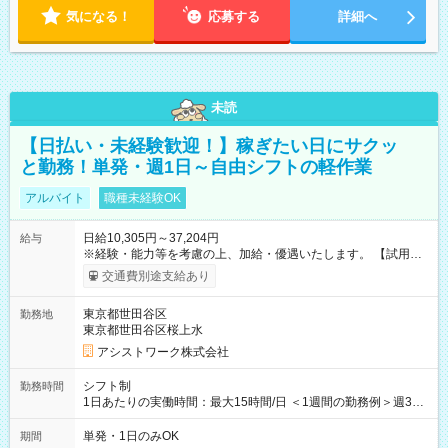
気になる！
応募する
詳細へ
未読
【日払い・未経験歓迎！】稼ぎたい日にサクッ
と勤務！単発・週1日～自由シフトの軽作業
アルバイト
職種未経験OK
日給10,305円～37,204円
給与
※経験・能力等を考慮の上、加給・優遇いたします。 【試用期
間】試用期間なし
交通費別途支給あり
東京都世田谷区
勤務地
東京都世田谷区桜上水
アシストワーク株式会社
シフト制
勤務時間
1日あたりの実働時間：最大15時間/日 ＜1週間の勤務例＞週3回
勤務 勤務：月・水・金 休み：火・木・土・日 好きな時にお仕事
可能です！ ※1日あたりの最大実働時間は日勤、夜勤共に勤務し
単発・1日のみOK
期間