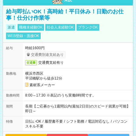
給与即払いOK！高時給！平日休み！日勤のお仕
事！仕分け作業等
派遣
職種未経験OK
社会人未経験OK
ブランクOK
WEB登録・面接OK
時給1600円
給与
交通費別途支給あり
交通費支給有り
交通費
横浜市西区
勤務地
平沼橋駅から徒歩12分
素材系メーカー
8:00～17:30 ※表記のうち実働8時間です。
勤務時間
長期【ご応募から1週間以内(最短2日目)のスピード就業が可能】
期間
即日～
日払いOK
/
履歴書不要
/
シフト勤務
/
電話対応なし
/
パソコン
特徴
スキル不要