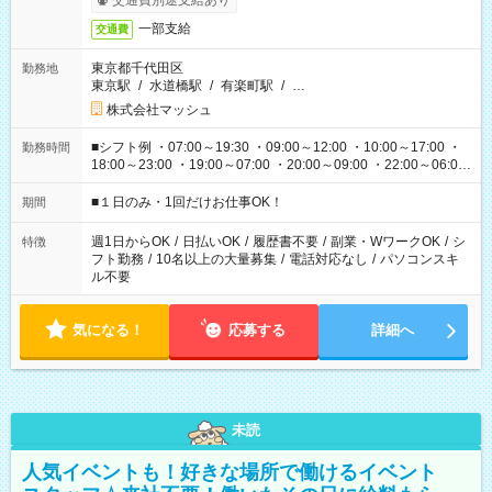
交通費別途支給あり
一部支給
交通費
東京都千代田区
勤務地
東京駅
/
水道橋駅
/
有楽町駅
/
…
株式会社マッシュ
■シフト例 ・07:00～19:30 ・09:00～12:00 ・10:00～17:00 ・
勤務時間
18:00～23:00 ・19:00～07:00 ・20:00～09:00 ・22:00～06:00
etc ★最短で3時間で5,120円のお仕事から 15時間で2万円近く稼
げるお仕事も！ ご希望のお時間に合わせてご紹介！ ※シフトは
■１日のみ・1回だけお仕事OK！
期間
現場によって異なります。 ※勿論、休憩時間はあるのでご安心
ください！
週1日からOK
/
日払いOK
/
履歴書不要
/
副業・WワークOK
/
シ
特徴
フト勤務
/
10名以上の大量募集
/
電話対応なし
/
パソコンスキ
ル不要
気になる！
応募する
詳細へ
未読
人気イベントも！好きな場所で働けるイベント