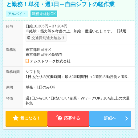
と勤務！単発・週1日～自由シフトの軽作業
アルバイト
職種未経験OK
日給10,305円～37,204円
給与
※経験・能力等を考慮の上、加給・優遇いたします。 【試用期
間】試用期間なし
交通費別途支給あり
東京都世田谷区
勤務地
東京都世田谷区豪徳寺
アシストワーク株式会社
シフト制
勤務時間
1日あたりの実働時間：最大15時間/日 ＜1週間の勤務例＞週3回
勤務 勤務：月・水・金 休み：火・木・土・日 好きな時にお仕事
可能です！ ※1日あたりの最大実働時間は日勤、夜勤共に勤務し
単発・1日のみOK
期間
た時間になります。
週1日からOK / 日払いOK / 副業・WワークOK / 10名以上の大量
特徴
募集
気になる！
応募する
詳細へ