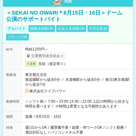
未読
＜SEKAI NO OWARI＊8月15日・16日＞ドーム
公演のサポートバイト
アルバイト
職種未経験OK
社会人未経験OK
大学生歓迎
ブランクOK
時給1250円～
給与
交通費別途支給あり
支給（規定有り）
交通費
東京都文京区
勤務地
後楽園駅から徒歩5分
/
水道橋駅から徒歩5分
/
春日(東京都)駅
から徒歩7分
株式会社ライブパワー
＜シフト例＞ 7:00～23:00 13:30～22:00 上記の時間から好きな
勤務時間
時間を選べます！ ※時間は変更となる可能性があります
急募！8月15日・16日
期間
週1日からOK
/
履歴書不要
/
副業・WワークOK
/
シフト勤務
/
特徴
電話対応なし
/
パソコンスキル不要