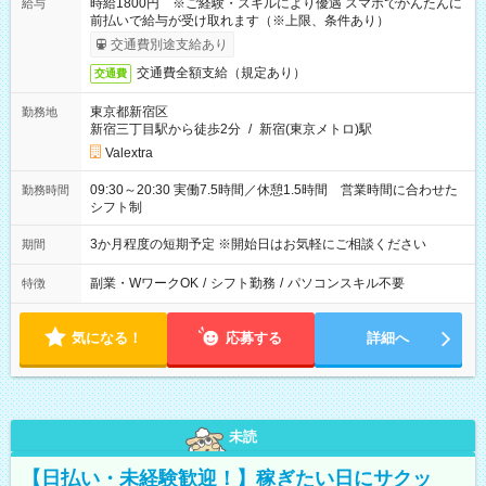
時給1800円 ※ご経験・スキルにより優遇 スマホでかんたんに
給与
前払いで給与が受け取れます（※上限、条件あり）
交通費別途支給あり
交通費全額支給（規定あり）
交通費
東京都新宿区
勤務地
新宿三丁目駅から徒歩2分
/
新宿(東京メトロ)駅
Valextra
09:30～20:30 実働7.5時間／休憩1.5時間 営業時間に合わせた
勤務時間
シフト制
3か月程度の短期予定 ※開始日はお気軽にご相談ください
期間
副業・WワークOK
/
シフト勤務
/
パソコンスキル不要
特徴
気になる！
応募する
詳細へ
未読
【日払い・未経験歓迎！】稼ぎたい日にサクッ