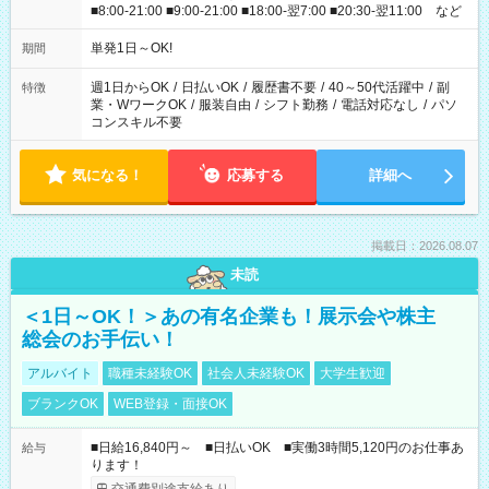
■8:00-21:00 ■9:00-21:00 ■18:00-翌7:00 ■20:30-翌11:00 など
単発1日～OK!
期間
週1日からOK
/
日払いOK
/
履歴書不要
/
40～50代活躍中
/
副
特徴
業・WワークOK
/
服装自由
/
シフト勤務
/
電話対応なし
/
パソ
コンスキル不要
気になる！
応募する
詳細へ
掲載日：2026.08.07
未読
＜1日～OK！＞あの有名企業も！展示会や株主
総会のお手伝い！
アルバイト
職種未経験OK
社会人未経験OK
大学生歓迎
ブランクOK
WEB登録・面接OK
■日給16,840円～ ■日払いOK ■実働3時間5,120円のお仕事あ
給与
ります！