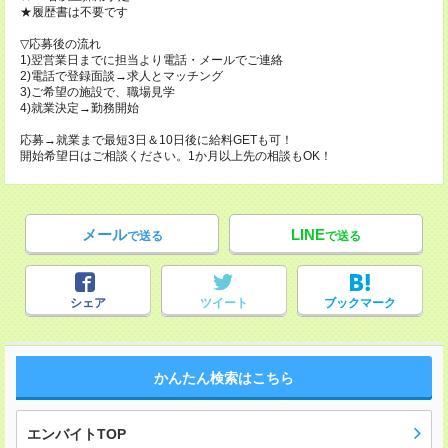
★履歴書は不要です
▽応募後の流れ
1)翌営業日までに担当より電話・メールでご連絡
2)電話で登録面談→求人とマッチング
3)ご希望の施設で、職場見学
4)就業決定→勤務開始
応募→就業まで最短3日＆10日後に給料GETも可！
開始希望日はご相談ください。1か月以上先の相談もOK！
メール
LINE
で送る
で送る
シェア
ツイート
ブックマーク
かんたん検索はこちら
エンバイトTOP