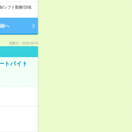
由
/
シフト勤務
/
10名
細へ
掲載日：2026.08.03
ートバイト