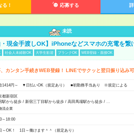
なる！
応募する
詳
未読
・現金手渡しOK】iPhoneなどスマホの充電を繋
K
社会人未経験OK
大学生歓迎
ブランクOK
WEB登録・面接OK
、カンタン手続きWEB登録！ LINEでサクッと翌日振り込み
給1414円～ ▼日払いOK（規定あり） ■初勤務手当あり ※規定による
京都新宿区
宿駅から徒歩
/
新宿三丁目駅から徒歩
/
高田馬場駅から徒歩
/
…
物流企業
00～18:00
日～OK！ 1日～働けます＾＾（規定あり）