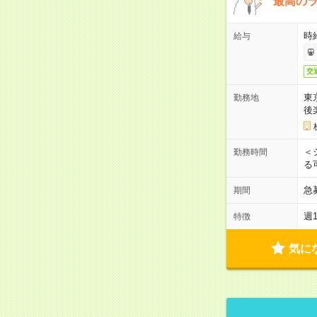
最高のラ
時
給与
交
東
勤務地
後
＜
勤務時間
る
急
期間
週
特徴
気に