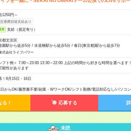
イブを一緒に＊SEKAI NO OWARIドーム公演でのLIVEサポ
給1250円～
交通費別途支給あり
支給（規定有り）
通費
京都文京区
楽園駅から徒歩5分
/
水道橋駅から徒歩5分
/
春日(東京都)駅から徒歩7分
株式会社ライブパワー
シフト例＞ 7:00～23:00 13:30～22:00 上記の時間から好きな時間を選べま
可能性があります
募！8月15日・16日
1日からOK
/
履歴書不要
/
副業・WワークOK
/
シフト勤務
/
電話対応なし
/
パソコン
なる！
応募する
詳
未読