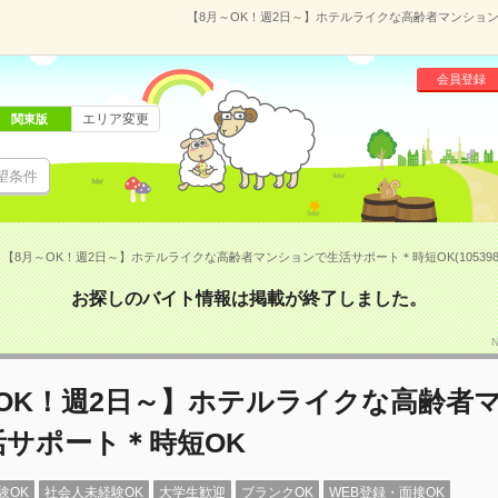
【8月～OK！週2日～】ホテルライクな高齢者マンションで
会員登録
エリア変更
関東版
望条件
【8月～OK！週2日～】ホテルライクな高齢者マンションで生活サポート＊時短OK(105398
お探しのバイト情報は掲載が終了しました。
～OK！週2日～】ホテルライクな高齢者
活サポート＊時短OK
験OK
社会人未経験OK
大学生歓迎
ブランクOK
WEB登録・面接OK