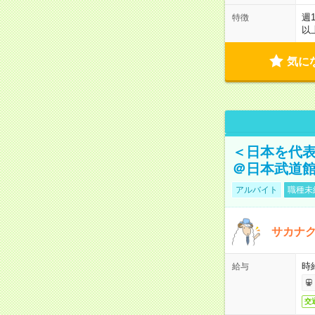
週
特徴
以
気に
＜日本を代
＠日本武道
アルバイト
職種未
サカナク
時
給与
交