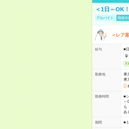
＜1日～OK
アルバイト
職種未
＜レア
■
給与
交
東
勤務地
東
■シ
勤務時間
～0
も
あ
■
期間