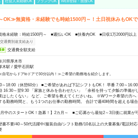
K
社会人未経験OK
ブランクOK
WEB登録・面接OK
～OK≫無資格・未経験でも時給1500円～！土日祝休みもOK
資格未経験：時給1500円～ ■週払いOK ■扶養内OK ■日収1万2000円以上
交通費別途支給あり
交通費全額支給
通費
奈川県厚木市
厚木駅
/
愛甲石田駅
≪自宅からドアtoドアで30分以内！≫ご希望の勤務地を紹介します。
00～18:00（休憩60分） ■ご希望があれば下記シフトもOK！ 早番 7:00～16:00 遅
勤 16:30～翌9:30 「家族と休みを合わせたい」 「余裕を持って夕飯の準備
業はしたくない」 など、ご希望を教えてくださいね。 ※Wワーク希望の方へ
する勤務時間と、もう1つのお仕事の勤務時間。 合計で週40時間を超える場
8月中のスタートOK！急募！】2カ月～ ■ご応募から最短2～3日後に就業が
歴書不要
/
40～50代活躍中
/
服装自由
/
シフト勤務
/
10名以上の大量募集
/
電話対応
要