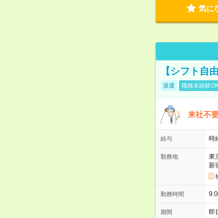
気に
【シフト自由
派遣
職種未経験O
来社不要
時
給与
東
勤務地
新
9:
勤務時間
即
期間