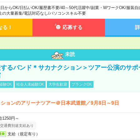
1日からOK
/
日払いOK
/
履歴書不要
/
40～50代活躍中
/
副業・WワークOK
/
服装自
上の大量募集
/
電話対応なし
/
パソコンスキル不要
なる！
応募する
詳
未読
表するバンド＊サカナクション＞ツアー公演のサポ
館
経験OK
社会人未経験OK
大学生歓迎
ブランクOK
ションのアリーナツアー＠日本武道館／9月8日～9日
給1250円～
交通費別途支給あり
支給（規定有り）
通費