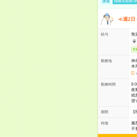
派遣
職種未経験O
≪週2日
無
給与
交
神
勤務地
本
9:
勤務時間
夜
残
望
【
期間
履
特徴
不