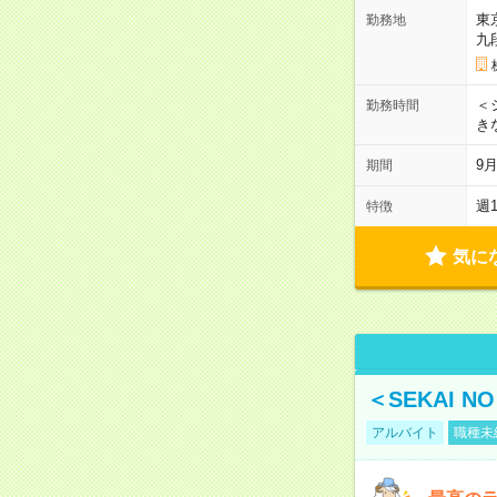
東
勤務地
九
＜シ
勤務時間
き
9
期間
週
特徴
気に
＜SEKAI 
アルバイト
職種未