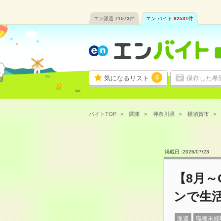
エン派遣
71573
件
エン バイト
82531
件
0
気になるリスト
保存した希
バイトTOP
関東
神奈川県
横須賀市
掲載日 :
2026
/
07
/
23
【8月
ンで生
派遣
職種未経