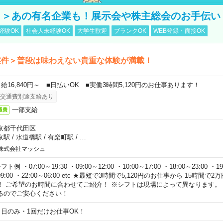
！＞あの有名企業も！展示会や株主総会のお手伝い
経験OK
社会人未経験OK
大学生歓迎
ブランクOK
WEB登録・面接OK
案件＞普段は味わえない貴重な体験が満載！
日給16,840円～ ■日払いOK ■実働3時間5,120円のお仕事あります！
交通費別途支給あり
一部支給
通費
京都千代田区
京駅
/
水道橋駅
/
有楽町駅
/
…
株式会社マッシュ
フト例 ・07:00～19:30 ・09:00～12:00 ・10:00～17:00 ・18:00～23:00 ・19:
9:00 ・22:00～06:00 etc ★最短で3時間で5,120円のお仕事から 15時間
！ ご希望のお時間に合わせてご紹介！ ※シフトは現場によって異なります。
るのでご安心ください！
１日のみ・1回だけお仕事OK！