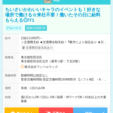
ちいさいかわいいキャラのイベントも！好きな
場所で働ける☆来社不要！働いたその日に給料
もらえる◎/T1
アルバイト
職種未経験OK
日給13,000円～
給与
＋交通費支給 ★交通費全額支給！ ┗案件により規定あり ★日払
いOK！（規定あり） ┗働いたその日に現金GET♪ お仕事後はコ
交通費別途支給あり
ンビニATMから 日払い分を引き落とせます！ 【試用期間】試
用期間なし
東京都世田谷区
勤務地
東京都世田谷区北沢（最寄り駅：下北沢駅）
株式会社ワンベルウッズ
勤務時間は指定なし
勤務時間
変形労働時間制 想定労働時間160時間/月 【シフト例】 ・8：00
～21：00
単発・1日のみOK
期間
週1日からOK / 日払いOK / 副業・WワークOK / 10名以上の大量
特徴
募集