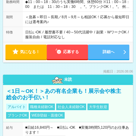
◆11：00～18：30のうち実働6時間、休憩60分 ※11：00～18：
勤務時間
00 または 11：30～18：30 。*。ブランクOK！。*。 例え
ば前職が、 在宅/財団法人/事務/コールセンター/受付/販売/カフェ
スタッフ スイーツ販売/ホテルフロント/化粧品販売/など 様々な
＜急募＞即日～長期／8月～9月～も相談OK！応募から最短即日
期間
業界から入社して活躍されています♪
には選考案内♪
日払いOK
/
履歴書不要
/
40～50代活躍中
/
副業・WワークOK
/
特徴
服装自由
/
電話対応なし
気になる！
応募する
詳細へ
掲載日：2026.08.06
未読
＜1日～OK！＞あの有名企業も！展示会や株主
総会のお手伝い！
アルバイト
職種未経験OK
社会人未経験OK
大学生歓迎
ブランクOK
WEB登録・面接OK
■日給16,840円～ ■日払いOK ■実働3時間5,120円のお仕事あ
給与
ります！