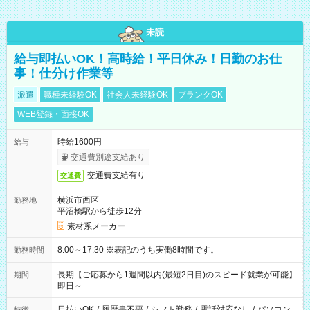
未読
給与即払いOK！高時給！平日休み！日勤のお仕
事！仕分け作業等
派遣
職種未経験OK
社会人未経験OK
ブランクOK
WEB登録・面接OK
時給1600円
給与
交通費別途支給あり
交通費支給有り
交通費
横浜市西区
勤務地
平沼橋駅から徒歩12分
素材系メーカー
8:00～17:30 ※表記のうち実働8時間です。
勤務時間
長期【ご応募から1週間以内(最短2日目)のスピード就業が可能】
期間
即日～
日払いOK
/
履歴書不要
/
シフト勤務
/
電話対応なし
/
パソコン
特徴