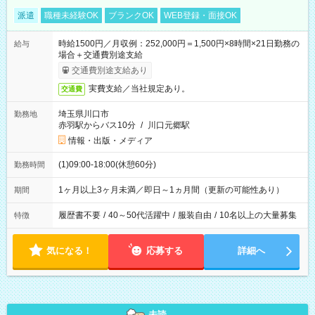
派遣
職種未経験OK
ブランクOK
WEB登録・面接OK
時給1500円／月収例：252,000円＝1,500円×8時間×21日勤務の
給与
場合＋交通費別途支給
交通費別途支給あり
実費支給／当社規定あり。
交通費
埼玉県川口市
勤務地
赤羽駅からバス10分
/
川口元郷駅
情報・出版・メディア
(1)09:00-18:00(休憩60分)
勤務時間
1ヶ月以上3ヶ月未満／即日～1ヵ月間（更新の可能性あり）
期間
履歴書不要
/
40～50代活躍中
/
服装自由
/
10名以上の大量募集
特徴
気になる！
応募する
詳細へ
未読