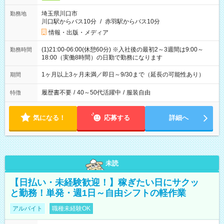
埼玉県川口市
勤務地
川口駅からバス10分
/
赤羽駅からバス10分
情報・出版・メディア
(1)21:00-06:00(休憩60分) ※入社後の最初2～3週間は9:00～
勤務時間
18:00（実働8時間）の日勤で勤務になります
1ヶ月以上3ヶ月未満／即日～9/30まで（延長の可能性あり）
期間
履歴書不要
/
40～50代活躍中
/
服装自由
特徴
気になる！
応募する
詳細へ
未読
【日払い・未経験歓迎！】稼ぎたい日にサクッ
と勤務！単発・週1日～自由シフトの軽作業
アルバイト
職種未経験OK