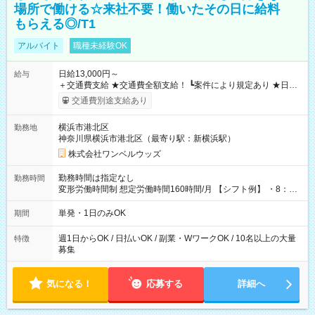
場所で働ける☆来社不要！働いたその日に給料
もらえる◎/T1
アルバイト
職種未経験OK
日給13,000円～
給与
＋交通費支給 ★交通費全額支給！ ┗案件により規定あり ★日払
いOK！（規定あり） ┗働いたその日に現金GET♪ お仕事後はコ
交通費別途支給あり
ンビニATMから 日払い分を引き落とせます！ 【試用期間】試
用期間なし
横浜市港北区
勤務地
神奈川県横浜市港北区（最寄り駅：新横浜駅）
株式会社ワンベルウッズ
勤務時間は指定なし
勤務時間
変形労働時間制 想定労働時間160時間/月 【シフト例】 ・8：00
～21：00
単発・1日のみOK
期間
週1日からOK / 日払いOK / 副業・WワークOK / 10名以上の大量
特徴
募集
気になる！
応募する
詳細へ