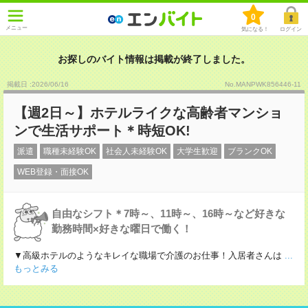
0
メニュー
気になる！
ログイン
お探しのバイト情報は掲載が終了しました。
掲載日 :2026
/
06
/
16
No.MANPWK856446-11
【週2日～】ホテルライクな高齢者マンショ
ンで生活サポート＊時短OK!
派遣
職種未経験OK
社会人未経験OK
大学生歓迎
ブランクOK
WEB登録・面接OK
自由なシフト＊7時～、11時～、16時～など好きな
勤務時間×好きな曜日で働く！
▼高級ホテルのようなキレイな職場で介護のお仕事！入居者さんは
...
もっとみる