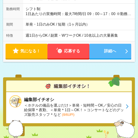
円（役割手当＋100円）×6時間＝日収8,400円＋交通費 【試用期
間】試用期間なし
シフト制
勤務時間
1日あたりの実働時間：最大7時間/日 09：00～17：00 ※勤務時
間は 試験により異なります。
単発・1日のみOK / 短期（1ヶ月以内）
期間
週1日からOK / 副業・WワークOK / 10名以上の大量募集
特徴
気になる！
応募する
詳細へ
編集部イチオシ
＜ホテルの備品を運ぶだけ＞単発・短時間～OK／安心の日
給保障＊夜勤、＜単発＊1日～OK！＞コンサートなどのグッ
ズ販売スタッフ＊など
(8/6UP!)