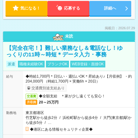
気になる！
応募する
詳細へ
掲載日：2026.07.29
未読
【完全在宅！】難しい業務なし＆電話なし！ゆ
っくりの11時～時短＊データ入力・事務
派遣
職種未経験OK
ブランクOK
WEB登録・面接OK
◆時給1,700円＊日払い・週払いOK＊昇給あり♪【月収例】 ・約
給与
204,000円 （時給1,700円 × 実働6h × 20日）
交通費別途支給あり
◆全額支給 ＊家が少し遠くても安心！
交通費
20～25万円
月収例
東京都港区
勤務地
竹芝駅から徒歩2分
/
浜松町駅から徒歩4分
/
大門(東京都)駅か
ら徒歩5分
/
…
◆港区にある情報セキュリティ企業◆