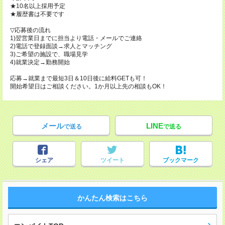
★10名以上採用予定
★履歴書は不要です
▽応募後の流れ
1)翌営業日までに担当より電話・メールでご連絡
2)電話で登録面談→求人とマッチング
3)ご希望の施設で、職場見学
4)就業決定→勤務開始
応募→就業まで最短3日＆10日後に給料GETも可！
開始希望日はご相談ください。1か月以上先の相談もOK！
メール
LINE
で送る
で送る
シェア
ツイート
ブックマーク
かんたん検索はこちら