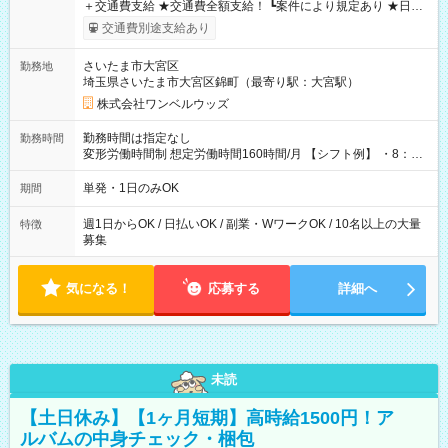
＋交通費支給 ★交通費全額支給！ ┗案件により規定あり ★日払
いOK！（規定あり） ┗働いたその日に現金GET♪ お仕事後はコ
交通費別途支給あり
ンビニATMから 日払い分を引き落とせます！ 【試用期間】試
用期間なし
さいたま市大宮区
勤務地
埼玉県さいたま市大宮区錦町（最寄り駅：大宮駅）
株式会社ワンベルウッズ
勤務時間は指定なし
勤務時間
変形労働時間制 想定労働時間160時間/月 【シフト例】 ・8：00
～21：00
単発・1日のみOK
期間
週1日からOK / 日払いOK / 副業・WワークOK / 10名以上の大量
特徴
募集
気になる！
応募する
詳細へ
未読
【土日休み】【1ヶ月短期】高時給1500円！ア
ルバムの中身チェック・梱包