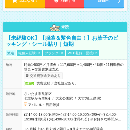
気になる！
応募する
詳細へ
未読
【未経験OK】【服装＆髪色自由！】お菓子のピ
ッキング・シール貼り｜短期
派遣
職種未経験OK
ブランクOK
WEB登録・面接OK
時給1400円／月収例：117,600円＝1,400円×4時間×21日勤務の
給与
場合＋交通費別途支給
交通費別途支給あり
実費支給／当社規定あり。
交通費
さいたま市見沼区
勤務地
七里駅から車6分
/
大宮公園駅
/
大宮(埼玉県)駅
アパレル・日用雑貨
(1)14:00-18:00(休憩0分) (2)14:00-19:00(休憩0分) (3)14:00-
勤務時間
19:30(休憩0分) (4)14:00-20:00(休憩45分) ※お好きな時間が選べ
ます
1ヶ月以上3ヶ月未満／即日～8月末までの期間限定
期間