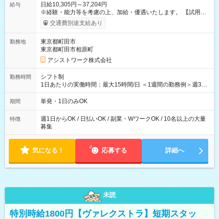
日給10,305円～37,204円
給与
※経験・能力等を考慮の上、加給・優遇いたします。 【試用期
間】試用期間なし
交通費別途支給あり
東京都町田市
勤務地
東京都町田市相原町
アシストワーク株式会社
シフト制
勤務時間
1日あたりの実働時間：最大15時間/日 ＜1週間の勤務例＞週3回
勤務 勤務：月・水・金 休み：火・木・土・日 好きな時にお仕事
可能です！ ※1日あたりの最大実働時間は日勤、夜勤共に勤務し
単発・1日のみOK
期間
た時間になります。
週1日からOK / 日払いOK / 副業・WワークOK / 10名以上の大量
特徴
募集
気になる！
応募する
詳細へ
未読
特別時給1800円【ヴァレクストラ】短期スタッ