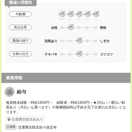
職場の雰囲気
年齢層
20代
30
40
50
60
男女比率
女性
男性
職場の様子
活気あり
しずか
仕事の仕方
テキパキ
コツコツ
募集情報
給与
無資格未経験：時給1600円～ 経験者：時給1800円～★日払い／週払い制
度あり（月払いも選べます）※稼働開始時は手続き完了次第のお支払いとな
ります。
交通費別途支給あり
交通費全額支給※規定有
交通費