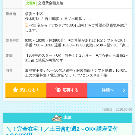
交通費全額支給
交通費
横浜市中区
勤務地
桜木町駅
/
石川町駅
/
日ノ出町駅
/
…
≪自宅からドアtoドアで30分以内！≫ご希望の勤務地を紹介
します。
9:00～18:00（休憩60分） ■ご希望があれば下記シフトもOK！
勤務時間
早番 7:00～16:00 遅番 10:00～19:00 夜勤 16:30～翌9:30 「家族
と休みを合わせたい」 「余裕を持って夕飯の準備がしたい」
「できれば残業はしたくない」 など、ご希望を教えてください
【8月中のスタートOK！急募！】2カ月～ ■ご応募から最短2～
期間
ね。 ※Wワーク希望の方へ 今ご覧のお仕事で希望する勤務時間
3日後に就業が可能です！
と、もう1つのお仕事の勤務時間。 合計で週40時間を超える場
合は応募できません。
履歴書不要
/
40～50代活躍中
/
服装自由
/
シフト勤務
/
10名以
特徴
上の大量募集
/
電話対応なし
/
パソコンスキル不要
気になる！
応募する
詳細へ
掲載日：2026.08.06
未読
＼！完全在宅！／土日含む週2～OK<講座受付