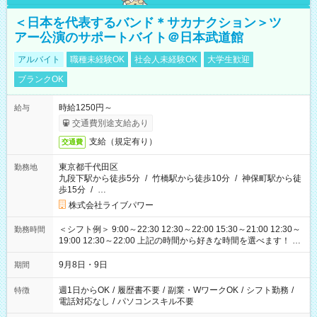
＜日本を代表するバンド＊サカナクション＞ツ
アー公演のサポートバイト＠日本武道館
アルバイト
職種未経験OK
社会人未経験OK
大学生歓迎
ブランクOK
時給1250円～
給与
交通費別途支給あり
支給（規定有り）
交通費
東京都千代田区
勤務地
九段下駅から徒歩5分
/
竹橋駅から徒歩10分
/
神保町駅から徒
歩15分
/
…
株式会社ライブパワー
＜シフト例＞ 9:00～22:30 12:30～22:00 15:30～21:00 12:30～
勤務時間
19:00 12:30～22:00 上記の時間から好きな時間を選べます！ ※
時間は変更となる可能性があります
9月8日・9日
期間
週1日からOK
/
履歴書不要
/
副業・WワークOK
/
シフト勤務
/
特徴
電話対応なし
/
パソコンスキル不要