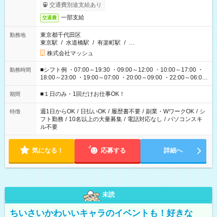
交通費別途支給あり
一部支給
交通費
東京都千代田区
勤務地
東京駅
/
水道橋駅
/
有楽町駅
/
…
株式会社マッシュ
■シフト例 ・07:00～19:30 ・09:00～12:00 ・10:00～17:00 ・
勤務時間
18:00～23:00 ・19:00～07:00 ・20:00～09:00 ・22:00～06:00
etc ★最短で3時間で5,120円のお仕事から 15時間で2万円近く稼
げるお仕事も！ ご希望のお時間に合わせてご紹介！ ※シフトは
■１日のみ・1回だけお仕事OK！
期間
現場によって異なります。 ※勿論、休憩時間はあるのでご安心
ください！
週1日からOK
/
日払いOK
/
履歴書不要
/
副業・WワークOK
/
シ
特徴
フト勤務
/
10名以上の大量募集
/
電話対応なし
/
パソコンスキ
ル不要
気になる！
応募する
詳細へ
未読
ちいさいかわいいキャラのイベントも！好きな