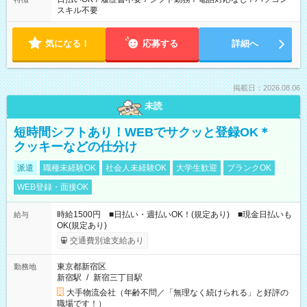
スキル不要
気になる！
応募する
詳細へ
掲載日：2026.08.06
未読
短時間シフトあり！WEBでサクッと登録OK＊
クッキーなどの仕分け
派遣
職種未経験OK
社会人未経験OK
大学生歓迎
ブランクOK
WEB登録・面接OK
時給1500円 ■日払い・週払いOK！(規定あり) ■現金日払いも
給与
OK(規定あり)
交通費別途支給あり
東京都新宿区
勤務地
新宿駅
/
新宿三丁目駅
大手物流会社（年齢不問／「無理なく続けられる」と好評の
職場です！）