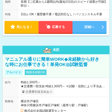
長期【ご応募から1週間以内(最短2日目)のスピード就業が可能】
期間
即日～
日払いOK
/
履歴書不要
/
電話対応なし
/
パソコンスキル不要
特徴
気になる！
応募する
詳細へ
未読
マニュアル通りに簡単WORK◆未経験から好き
な時にお仕事できる！単発OK◎試験監督
アルバイト
職種未経験OK
時給1,300円～
給与
★交通費一部支給 時給1,300円～ ※試験・役割により手当あり
※勤務回数により昇給あり 【即給（前払い）オプションあ
交通費別途支給あり
り！】 希望される場合、勤務から1週間ほどで給与の一部を受け
取れます。 ※手数料418円がかかります。 【過去試験日の収入
横浜市戸塚区
勤務地
例】 ・河合塾模擬試験 8:30～17:30（休憩1時間） 時給1,300円
神奈川県横浜市戸塚区戸塚町（最寄り駅：戸塚駅）
×8時間＝日収10,400円＋交通費 ※当日の役割により時給＋100
円の場合あり ・国家試験 7:00～13:30（休憩なし） 時給1,300
株式会社全国試験運営センター