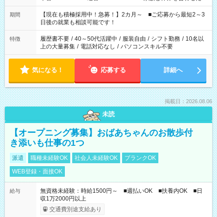
い」 「余裕を持って夕飯の準備がしたい」 「できれば残業はし
たくない」 など、ご希望を教えてくださいね。 ※Wワーク希望
【現在も積極採用中！急募！】2カ月～ ■ご応募から最短2～3
期間
の方へ 今ご覧のお仕事で希望する勤務時間と、もう1つのお仕事
日後の就業も相談可能です！
の勤務時間。 合計で週40時間を超える場合は応募できません。
履歴書不要
/
40～50代活躍中
/
服装自由
/
シフト勤務
/
10名以
特徴
上の大量募集
/
電話対応なし
/
パソコンスキル不要
気になる！
応募する
詳細へ
掲載日：2026.08.06
未読
【オープニング募集】おばあちゃんのお散歩付
き添いも仕事の1つ
派遣
職種未経験OK
社会人未経験OK
ブランクOK
WEB登録・面接OK
無資格未経験：時給1500円～ ■週払いOK ■扶養内OK ■日
給与
収1万2000円以上
交通費別途支給あり