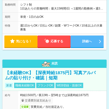
シフト制
勤務時間
1日あたりの実働時間：最大15時間/日 ＜1週間の勤務例＞週3回
勤務 勤務：月・水・金 休み：火・木・土・日 好きな時にお仕事
可能です！ ※1日あたりの最大実働時間は日勤、夜勤共に勤務し
単発・1日のみOK
期間
た時間になります。
週1日からOK / 日払いOK / 副業・WワークOK / 10名以上の大量
特徴
募集
気になる！
応募する
詳細へ
未読
【未経験OK】【深夜時給1875円】写真アルバ
ムの貼り付け・確認｜短期
派遣
職種未経験OK
ブランクOK
WEB登録・面接OK
時給1500円／夜22時～翌5時までは深夜時給1875円
給与
交通費別途支給あり
実費支給／当社規定あり。
交通費