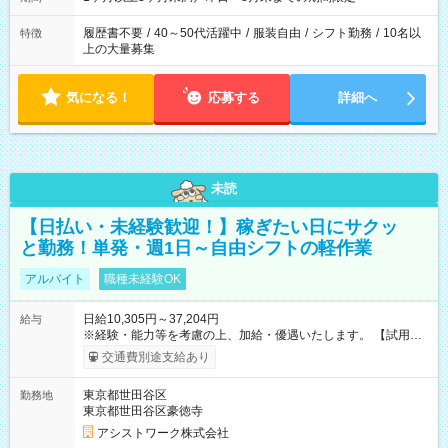
履歴書不要
/
40～50代活躍中
/
服装自由
/
シフト勤務
/
10名以
特徴
上の大量募集
気になる！
応募する
詳細へ
未読
【日払い・未経験歓迎！】稼ぎたい日にサクッ
と勤務！単発・週1日～自由シフトの軽作業
アルバイト
職種未経験OK
日給10,305円～37,204円
給与
※経験・能力等を考慮の上、加給・優遇いたします。 【試用期
間】試用期間なし
交通費別途支給あり
東京都世田谷区
勤務地
東京都世田谷区豪徳寺
アシストワーク株式会社