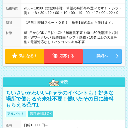
9:00～18:00（実動8時間） 希望の時間帯を選べます！ ＜シフト
勤務時間
例＞ ・8：30～12：00 ・10：00～19：00 ・17：00～22：00
・13：00～22：00 ・22：00～翌6：00 など
【急募】即日スタートＯＫ！ 単発1日のみから働けます。
期間
週1日からOK
/
日払いOK
/
履歴書不要
/
40～50代活躍中
/
副
特徴
業・WワークOK
/
服装自由
/
シフト勤務
/
10名以上の大量募
集
/
電話対応なし
/
パソコンスキル不要
気になる！
応募する
詳細へ
未読
ちいさいかわいいキャラのイベントも！好きな
場所で働ける☆来社不要！働いたその日に給料
もらえる◎/T1
アルバイト
職種未経験OK
日給13,000円～
給与