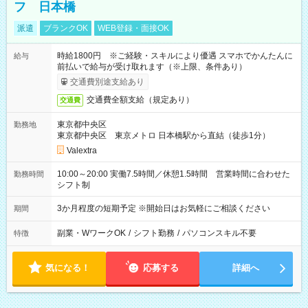
フ 日本橋
派遣
ブランクOK
WEB登録・面接OK
時給1800円 ※ご経験・スキルにより優遇 スマホでかんたんに
給与
前払いで給与が受け取れます（※上限、条件あり）
交通費別途支給あり
交通費全額支給（規定あり）
交通費
東京都中央区
勤務地
東京都中央区 東京メトロ 日本橋駅から直結（徒歩1分）
Valextra
10:00～20:00 実働7.5時間／休憩1.5時間 営業時間に合わせた
勤務時間
シフト制
3か月程度の短期予定 ※開始日はお気軽にご相談ください
期間
副業・WワークOK
/
シフト勤務
/
パソコンスキル不要
特徴
気になる！
応募する
詳細へ