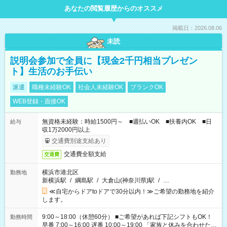
あなたの閲覧履歴からのオススメ
掲載日：2026.08.06
未読
説明会参加で全員に【現金2千円相当プレゼン
ト】生活のお手伝い
派遣
職種未経験OK
社会人未経験OK
ブランクOK
WEB登録・面接OK
無資格未経験：時給1500円～ ■週払いOK ■扶養内OK ■日
給与
収1万2000円以上
交通費別途支給あり
交通費全額支給
交通費
横浜市港北区
勤務地
新横浜駅
/
綱島駅
/
大倉山(神奈川県)駅
/
…
≪自宅からドアtoドアで30分以内！≫ご希望の勤務地を紹介
します。
9:00～18:00（休憩60分） ■ご希望があれば下記シフトもOK！
勤務時間
早番 7:00～16:00 遅番 10:00～19:00 「家族と休みを合わせた