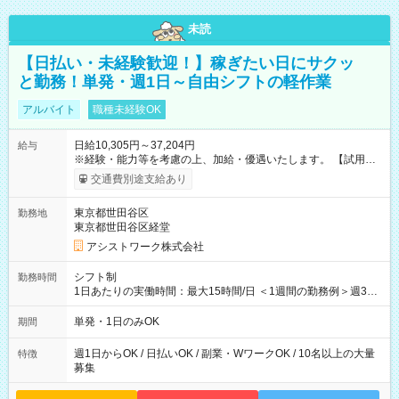
未読
【日払い・未経験歓迎！】稼ぎたい日にサクッ
と勤務！単発・週1日～自由シフトの軽作業
アルバイト
職種未経験OK
日給10,305円～37,204円
給与
※経験・能力等を考慮の上、加給・優遇いたします。 【試用期
間】試用期間なし
交通費別途支給あり
東京都世田谷区
勤務地
東京都世田谷区経堂
アシストワーク株式会社
シフト制
勤務時間
1日あたりの実働時間：最大15時間/日 ＜1週間の勤務例＞週3回
勤務 勤務：月・水・金 休み：火・木・土・日 好きな時にお仕事
可能です！ ※1日あたりの最大実働時間は日勤、夜勤共に勤務し
単発・1日のみOK
期間
た時間になります。
週1日からOK / 日払いOK / 副業・WワークOK / 10名以上の大量
特徴
募集