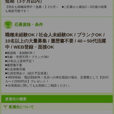
短期（3ヶ月以内）
【現在も積極採用中！急募！】2カ月～ ■ご応募から最短2～3日後の就業
も相談可能です！
応募資格・条件
職種未経験OK / 社会人未経験OK / ブランクOK /
10名以上の大量募集 / 履歴書不要 / 40～50代活躍
中 / WEB登録・面接OK
■無資格・未経験OK！
■年齢・学歴不問！ブランクOK!
■10名以上採用予定！
■履歴書不要
■社会保険完備
■社員登用あり（紹介予定派遣）
★WEB登録・電話登録OK！支店への来社面談の場合、交通費として【QUO
カード2000円分】プレゼント！
★出張面談に関してもお気軽にご相談ください。
派遣先の概要
配属先について