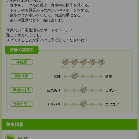
▽具体的なお仕事は…
・食事をテーブルに運ぶ、食事中の様子を見守る。
・トイレやお風呂の時の声かけやサポートをする。
・散歩の付き添いをしたり、お話相手になる。
・趣味や運動などを一緒に楽しむ。
何気ない日常生活のサポートがメイン！
難しく考えなくても、
スグできることが多いので安心してくださいね！
職場の雰囲気
年齢層
20代
30
40
50
60
男女比率
女性
男性
職場の様子
活気あり
しずか
仕事の仕方
テキパキ
コツコツ
募集情報