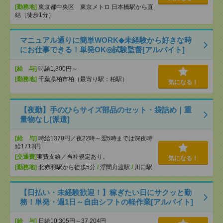
[勤務地]
東京都中央区 東京メトロ 日本橋駅から直
結（徒歩1分）
マニュアル通りに簡単WORK◆未経験から好きな時
にお仕事できる！単発OK◎試験監督[アルバイト]
[給 与]
時給1,300円～
[勤務地]
千葉県柏市柏（最寄り駅：柏駅）
気になる！
【夜勤】手のひらサイズ部品のセット・袋詰め｜重
量物なし[派遣]
[給 与]
時給1370円／夜22時～翌5時までは深夜時
給1713円
[交通費]
実費支給／当社規定あり。
気になる！
[勤務地]
北赤羽駅から徒歩5分
/
浮間舟渡駅
/
川口駅
【日払い・未経験歓迎！】稼ぎたい日にサクッと勤
務！単発・週1日～自由シフトの軽作業[アルバイト]
[給 与]
日給10,305円～37,204円