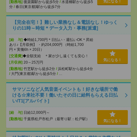
気になる！
[勤務地]
後楽園駅から徒歩5分
/
水道橋駅から徒歩5
分
/
春日(東京都)駅から徒歩7分
【完全在宅！】難しい業務なし＆電話なし！ゆっく
りの11時～時短＊データ入力・事務[派遣]
[給 与]
◆時給1,700円＊日払い・週払いOK＊昇給
あり♪【月収例】 ・約204,000円 （時給1,700
円 × 実働6h × 20日）
[交通費]
◆全額支給 ＊家が少し遠くても安心！
気になる！
[月収例]
20～25万円
[勤務地]
竹芝駅から徒歩2分
/
浜松町駅から徒歩4分
/
大門(東京都)駅から徒歩5分
/
…
サマソニなど人気音楽イベントも！好きな場所で働
ける☆来社不要！働いたその日に給料もらえる日払
い/T1[アルバイト]
[給 与]
日給12,000円～
[勤務地]
千葉県松戸市松戸（最寄り駅：松戸駅）
気になる！