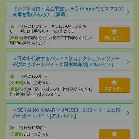
【シフト自由・現金手渡しOK】iPhoneなどスマホの
充電を繋げるだけ！[派遣]
[給 与]
時給1414円～ ▼日払いOK（規定あ
り） ■初勤務手当あり ※規定による
[勤務地]
新宿駅から徒歩
/
新宿三丁目駅から徒歩
/
気になる！
高田馬場駅から徒歩
/
…
＜日本を代表するバンド＊サカナクション＞ツアー
公演のサポートバイト＠日本武道館[アルバイト]
[給 与]
時給1250円～
[交通費]
支給（規定有り）
気になる！
[勤務地]
九段下駅から徒歩5分
/
竹橋駅から徒歩10
分
/
神保町駅から徒歩15分
/
…
＜SEKAI NO OWARI＊8月15日・16日＞ドーム公演
のサポートバイト[アルバイト]
[給 与]
時給1250円～
[交通費]
支給（規定有り）