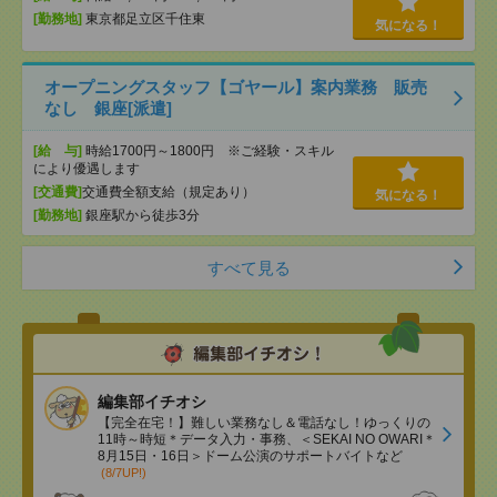
[勤務地]
東京都足立区千住東
気になる！
オープニングスタッフ【ゴヤール】案内業務 販売
なし 銀座[派遣]
[給 与]
時給1700円～1800円 ※ご経験・スキル
により優遇します
[交通費]
交通費全額支給（規定あり）
気になる！
[勤務地]
銀座駅から徒歩3分
すべて見る
編集部イチオシ
【完全在宅！】難しい業務なし＆電話なし！ゆっくりの
11時～時短＊データ入力・事務、＜SEKAI NO OWARI＊
8月15日・16日＞ドーム公演のサポートバイトなど
(8/7UP!)