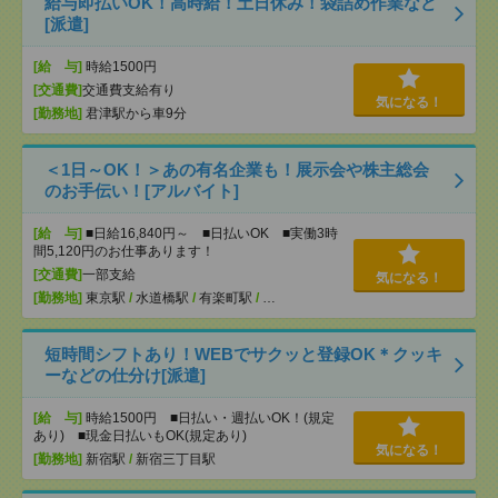
給与即払いOK！高時給！土日休み！袋詰め作業など
[派遣]
[給 与]
時給1500円
[交通費]
交通費支給有り
気になる！
[勤務地]
君津駅から車9分
＜1日～OK！＞あの有名企業も！展示会や株主総会
のお手伝い！[アルバイト]
[給 与]
■日給16,840円～ ■日払いOK ■実働3時
間5,120円のお仕事あります！
[交通費]
一部支給
気になる！
[勤務地]
東京駅
/
水道橋駅
/
有楽町駅
/
…
短時間シフトあり！WEBでサクッと登録OK＊クッキ
ーなどの仕分け[派遣]
[給 与]
時給1500円 ■日払い・週払いOK！(規定
あり) ■現金日払いもOK(規定あり)
気になる！
[勤務地]
新宿駅
/
新宿三丁目駅