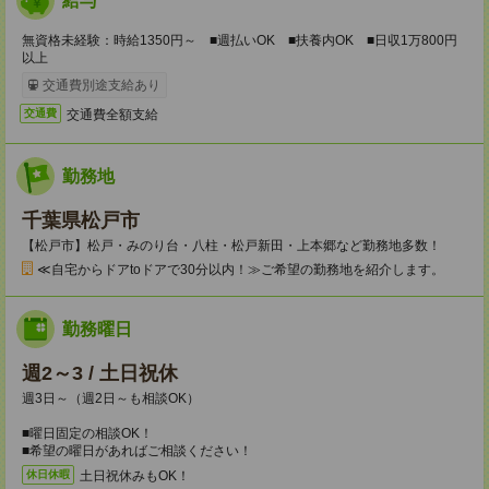
給与
無資格未経験：時給1350円～ ■週払いOK ■扶養内OK ■日収1万800円
以上
交通費別途支給あり
交通費全額支給
交通費
勤務地
千葉県松戸市
【松戸市】松戸・みのり台・八柱・松戸新田・上本郷など勤務地多数！
≪自宅からドアtoドアで30分以内！≫ご希望の勤務地を紹介します。
勤務曜日
週2～3 / 土日祝休
週3日～（週2日～も相談OK）
■曜日固定の相談OK！
■希望の曜日があればご相談ください！
土日祝休みもOK！
休日休暇