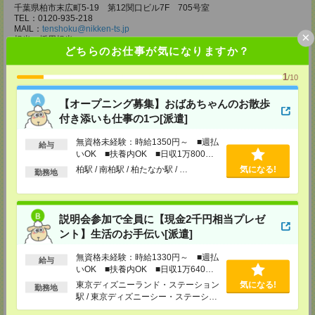
千葉県柏市末広町5-19 第12関口ビル7F 705号室
TEL：0120-935-218
MAIL：
tenshoku@nikken-ts.jp
×
担当：採用担当
どちらのお仕事が気になりますか？
メディカルケア事業部 新宿オフィス
東京都新宿区新宿2-3-10 新宿御苑ビル6階
1
/10
TEL：0120-457-235
MAIL：
tenshoku@nikken-ts.jp
【オープニング募集】おばあちゃんのお散歩
担当：採用担当
付き添いも仕事の1つ[派遣]
メディカルケア事業部 立川事業所
東京都立川市錦町1-12-14
無資格未経験：時給1350円～ ■週払
給与
TEL：0120-934-200
いOK ■扶養内OK ■日収1万800円
MAIL：
tenshoku@nikken-ts.jp
以上
柏駅 / 南柏駅 / 柏たなか駅 / …
気になる!
勤務地
担当：採用担当
メディカルケア事業部 町田オフィス
東京都町田市森野1-7-23 大樹生命町田ビル6F
説明会参加で全員に【現金2千円相当プレゼ
TEL：0120-453-285
MAIL：
tenshoku@nikken-ts.jp
ント】生活のお手伝い[派遣]
担当：採用担当
無資格未経験：時給1330円～ ■週払
給与
メディカルケア事業部 横浜オフィス
いOK ■扶養内OK ■日収1万640円
神奈川県横浜市保土ケ谷区神戸町134 横浜ビジネスパークサウスタワー
以上
東京ディズニーランド・ステーション
気になる!
2F B区画
勤務地
TEL：0120-901-799
駅 / 東京ディズニーシー・ステーショ
MAIL：
tenshoku@nikken-ts.jp
ン駅 / リゾートゲートウェイ・ステー