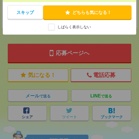
担当：採用担当
ション駅 / …
登録交通費
スキップ
どちらも気になる！
★今ならご来社登録でQUOカード2000円分をプレゼント中★
しばらく表示しない
応募ページへ
気になる！
電話応募
メール
LINE
で送る
で送る
シェア
ツイート
ブックマーク