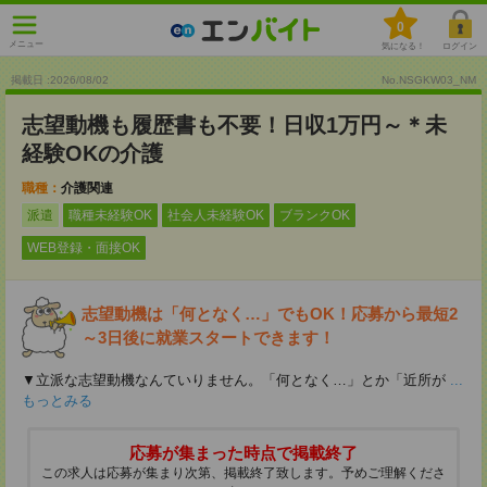
0
メニュー
気になる！
ログイン
掲載日 :2026
/
08
/
02
No.NSGKW03_NM
志望動機も履歴書も不要！日収1万円～＊未
経験OKの介護
職種：
介護関連
派遣
職種未経験OK
社会人未経験OK
ブランクOK
WEB登録・面接OK
志望動機は「何となく…」でもOK！応募から最短2
～3日後に就業スタートできます！
▼立派な志望動機なんていりません。「何となく…」とか「近所が
...
もっとみる
応募が集まった時点で掲載終了
この求人は応募が集まり次第、掲載終了致します。予めご理解くださ