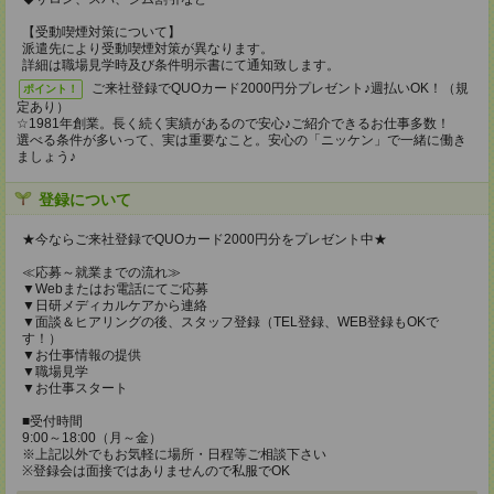
【受動喫煙対策について】
派遣先により受動喫煙対策が異なります。
詳細は職場見学時及び条件明示書にて通知致します。
ご来社登録でQUOカード2000円分プレゼント♪週払いOK！（規
ポイント！
定あり）
☆1981年創業。長く続く実績があるので安心♪ご紹介できるお仕事多数！
選べる条件が多いって、実は重要なこと。安心の「ニッケン」で一緒に働き
ましょう♪
登録について
★今ならご来社登録でQUOカード2000円分をプレゼント中★
≪応募～就業までの流れ≫
▼Webまたはお電話にてご応募
▼日研メディカルケアから連絡
▼面談＆ヒアリングの後、スタッフ登録（TEL登録、WEB登録もOKで
す！）
▼お仕事情報の提供
▼職場見学
▼お仕事スタート
■受付時間
9:00～18:00（月～金）
※上記以外でもお気軽に場所・日程等ご相談下さい
※登録会は面接ではありませんので私服でOK