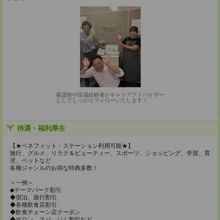
看護師や現場経験者がキャリアアドバイザー
としてしっかりフォローいたします！
待遇・福利厚生
【★ベネフィット・ステーション利用可能★】
旅行、グルメ、リラク＆ビューティー、スポーツ、ショッピング、学習、育
児、ペットなど
各種ジャンルのお得な特典多数！
＜一例＞
◆テーマパーク割引
◆宿泊、旅行割引
◆各種飲食店割引
◆飲食チェーン店クーポン
◆サロン、スパ、ジム割引など