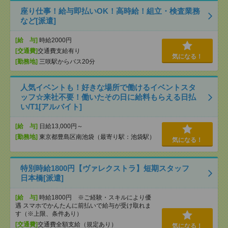
座り仕事！給与即払いOK！高時給！組立・検査業務
など[派遣]
[給 与]
時給2000円
[交通費]
交通費支給有り
気になる！
[勤務地]
三咲駅からバス20分
人気イベントも！好きな場所で働けるイベントスタ
ッフ☆来社不要！働いたその日に給料もらえる日払
い/T1[アルバイト]
[給 与]
日給13,000円～
[勤務地]
東京都豊島区南池袋（最寄り駅：池袋駅）
気になる！
特別時給1800円【ヴァレクストラ】短期スタッフ
日本橋[派遣]
[給 与]
時給1800円 ※ご経験・スキルにより優
遇 スマホでかんたんに前払いで給与が受け取れま
す（※上限、条件あり）
[交通費]
交通費全額支給（規定あり）
気になる！