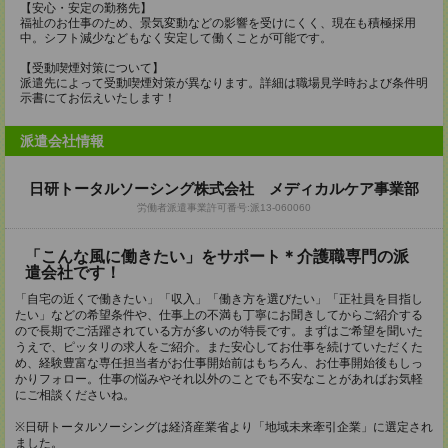
【安心・安定の勤務先】
福祉のお仕事のため、景気変動などの影響を受けにくく、現在も積極採用
中。シフト減少などもなく安定して働くことが可能です。
【受動喫煙対策について】
派遣先によって受動喫煙対策が異なります。詳細は職場見学時および条件明
示書にてお伝えいたします！
派遣会社情報
日研トータルソーシング株式会社 メディカルケア事業部
労働者派遣事業許可番号:派13-060060
「こんな風に働きたい」をサポート＊介護職専門の派
遣会社です！
「自宅の近くで働きたい」「収入」「働き方を選びたい」「正社員を目指し
たい」などの希望条件や、仕事上の不満も丁寧にお聞きしてからご紹介する
ので長期でご活躍されている方が多いのが特長です。まずはご希望を聞いた
うえで、ピッタリの求人をご紹介。また安心してお仕事を続けていただくた
め、経験豊富な専任担当者がお仕事開始前はもちろん、お仕事開始後もしっ
かりフォロー。仕事の悩みやそれ以外のことでも不安なことがあればお気軽
にご相談くださいね。
※日研トータルソーシングは経済産業省より「地域未来牽引企業」に選定され
ました。