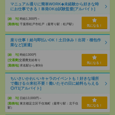
マニュアル通りに簡単WORK◆未経験から好きな時
にお仕事できる！単発OK◎試験監督[アルバイト]
[給 与]
時給1,300円～
[勤務地]
千葉県松戸市松戸（最寄り駅：松戸駅）
気になる！
座り仕事！給与即払いOK！土日休み！出荷・梱包作
業など[派遣]
[給 与]
時給1300円
[交通費]
交通費支給有り
気になる！
[勤務地]
求名駅から車9分
ちいさいかわいいキャラのイベントも！好きな場所
で働ける☆来社不要！働いたその日に給料もらえる
◎/T1[アルバイト]
[給 与]
日給13,000円～
[勤務地]
東京都足立区千住旭町（最寄り駅：北千住
気になる！
駅）