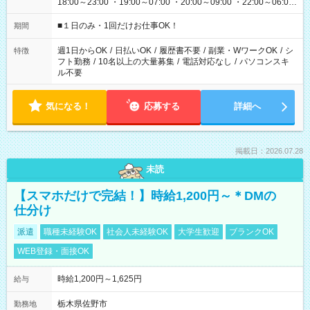
18:00～23:00 ・19:00～07:00 ・20:00～09:00 ・22:00～06:00
etc ★最短で3時間で5,120円のお仕事から 15時間で2万円近く稼
げるお仕事も！ ご希望のお時間に合わせてご紹介！ ※シフトは
■１日のみ・1回だけお仕事OK！
期間
現場によって異なります。 ※勿論、休憩時間はあるのでご安心
ください！
週1日からOK
/
日払いOK
/
履歴書不要
/
副業・WワークOK
/
シ
特徴
フト勤務
/
10名以上の大量募集
/
電話対応なし
/
パソコンスキ
ル不要
気になる！
応募する
詳細へ
掲載日：2026.07.28
未読
【スマホだけで完結！】時給1,200円～＊DMの
仕分け
派遣
職種未経験OK
社会人未経験OK
大学生歓迎
ブランクOK
WEB登録・面接OK
時給1,200円～1,625円
給与
栃木県佐野市
勤務地