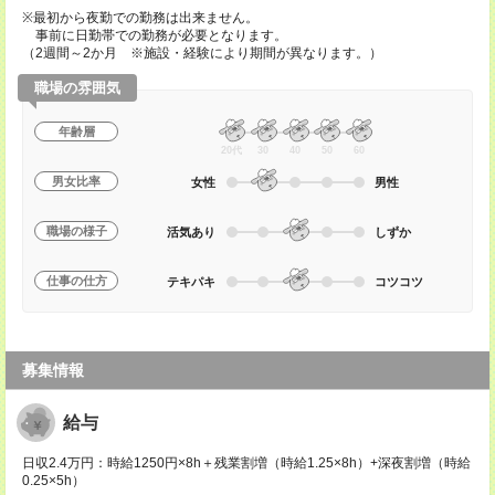
※最初から夜勤での勤務は出来ません。
事前に日勤帯での勤務が必要となります。
（2週間～2か月 ※施設・経験により期間が異なります。）
職場の雰囲気
年齢層
20代
30
40
50
60
男女比率
女性
男性
職場の様子
活気あり
しずか
仕事の仕方
テキパキ
コツコツ
募集情報
給与
日収2.4万円：時給1250円×8h＋残業割増（時給1.25×8h）+深夜割増（時給
0.25×5h）