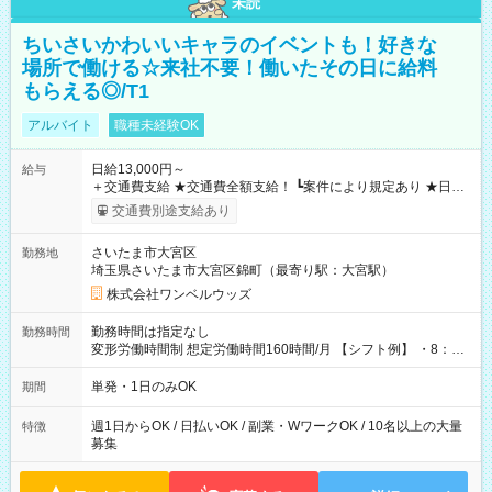
未読
ちいさいかわいいキャラのイベントも！好きな
場所で働ける☆来社不要！働いたその日に給料
もらえる◎/T1
アルバイト
職種未経験OK
日給13,000円～
給与
＋交通費支給 ★交通費全額支給！ ┗案件により規定あり ★日払
いOK！（規定あり） ┗働いたその日に現金GET♪ お仕事後はコ
交通費別途支給あり
ンビニATMから 日払い分を引き落とせます！ 【試用期間】試
用期間なし
さいたま市大宮区
勤務地
埼玉県さいたま市大宮区錦町（最寄り駅：大宮駅）
株式会社ワンベルウッズ
勤務時間は指定なし
勤務時間
変形労働時間制 想定労働時間160時間/月 【シフト例】 ・8：00
～21：00
単発・1日のみOK
期間
週1日からOK / 日払いOK / 副業・WワークOK / 10名以上の大量
特徴
募集