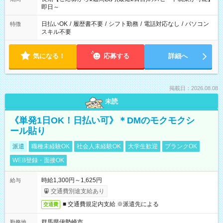
即日～
日払いOK
/
履歴書不要
/
シフト勤務
/
電話対応なし
/
パソコン
特徴
スキル不要
気になる！
応募する
詳細へ
掲載日：2026.08.08
未読
《単発1日OK！日払い可》＊DMのモクモクシ
ール貼り
派遣
職種未経験OK
社会人未経験OK
大学生歓迎
ブランクOK
WEB登録・面接OK
時給1,300円～1,625円
給与
交通費別途支給あり
■ 交通費規定内支給 ※派遣先による
交通費
群馬県伊勢崎市
勤務地