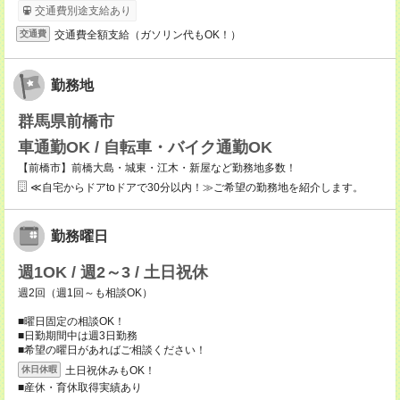
交通費別途支給あり
交通費全額支給（ガソリン代もOK！）
交通費
勤務地
群馬県前橋市
車通勤OK / 自転車・バイク通勤OK
【前橋市】前橋大島・城東・江木・新屋など勤務地多数！
≪自宅からドアtoドアで30分以内！≫ご希望の勤務地を紹介します。
勤務曜日
週1OK / 週2～3 / 土日祝休
週2回（週1回～も相談OK）
■曜日固定の相談OK！
■日勤期間中は週3日勤務
■希望の曜日があればご相談ください！
土日祝休みもOK！
休日休暇
■産休・育休取得実績あり