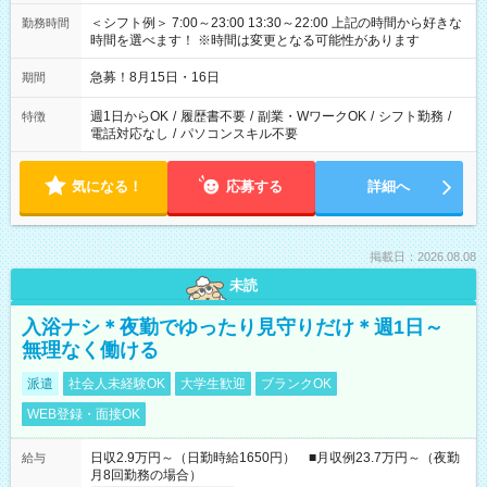
＜シフト例＞ 7:00～23:00 13:30～22:00 上記の時間から好きな
勤務時間
時間を選べます！ ※時間は変更となる可能性があります
急募！8月15日・16日
期間
週1日からOK
/
履歴書不要
/
副業・WワークOK
/
シフト勤務
/
特徴
電話対応なし
/
パソコンスキル不要
気になる！
応募する
詳細へ
掲載日：2026.08.08
未読
入浴ナシ＊夜勤でゆったり見守りだけ＊週1日～
無理なく働ける
派遣
社会人未経験OK
大学生歓迎
ブランクOK
WEB登録・面接OK
日収2.9万円～（日勤時給1650円） ■月収例23.7万円～（夜勤
給与
月8回勤務の場合）