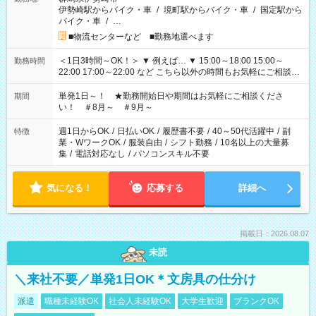
伊勢崎駅からバイク・車
/
境町駅からバイク・車
/
国定駅から
バイク・車
/
…
■物流センターなど ■勤務地選べます
＜1日3時間～OK！＞ ▼ 例えば… ▼ 15:00～18:00 15:00～
勤務時間
22:00 17:00～22:00 など こちら以外の時間もお気軽にご相談く
ださい！
単発1日～！ ★勤務開始日や期間はお気軽にご相談くださ
期間
い！ ＃8月～ ＃9月～
週1日からOK
/
日払いOK
/
履歴書不要
/
40～50代活躍中
/
副
特徴
業・WワークOK
/
服装自由
/
シフト勤務
/
10名以上の大量募
集
/
電話対応なし
/
パソコンスキル不要
気になる！
応募する
詳細へ
掲載日：2026.08.07
未読
＼来社不要／単発1日OK＊文房具の仕分け
派遣
職種未経験OK
社会人未経験OK
大学生歓迎
ブランクOK