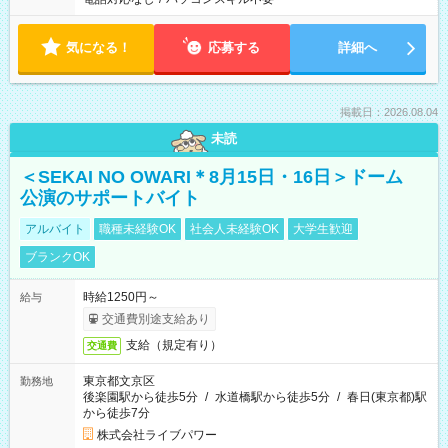
気になる！
応募する
詳細へ
掲載日：2026.08.04
未読
＜SEKAI NO OWARI＊8月15日・16日＞ドーム
公演のサポートバイト
アルバイト
職種未経験OK
社会人未経験OK
大学生歓迎
ブランクOK
時給1250円～
給与
交通費別途支給あり
支給（規定有り）
交通費
東京都文京区
勤務地
後楽園駅から徒歩5分
/
水道橋駅から徒歩5分
/
春日(東京都)駅
から徒歩7分
株式会社ライブパワー