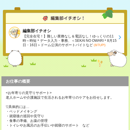
編集部イチオシ
【完全在宅！】難しい業務なし＆電話なし！ゆっくりの11
時～時短＊データ入力・事務、＜SEKAI NO OWARI＊8月15
日・16日＞ドーム公演のサポートバイトなど
(8/7UP!)
お仕事の概要
<お年寄りの見守りサポート>
老人ホームや介護施設で生活されるお年寄りのケアをお任せします。
▽具体的には…
・ベッドメイキング
・就寝後の巡回や見守り
・食事の準備、お薬の管理
・トイレやお風呂のお手伝いや就寝のサポート など