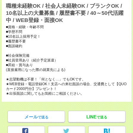
職種未経験OK / 社会人未経験OK / ブランクOK /
10名以上の大量募集 / 履歴書不要 / 40～50代活躍
中 / WEB登録・面接OK
■資格・経験・年齢不問
■学歴不問
■10名以上採用予定！
■履歴書不要
■面談確約
■社会保険完備
■社員登用あり（紹介予定派遣）
■昇給・賞与あり
(直接雇用になった際の就業先による)
★志望動機は不要！「何となく…」でもOKです。
★WEB登録・電話登録OK！支店への来社面談の場合、交通費として【QUO
カード2000円分】プレゼント！
★出張面談に関してもお気軽にご相談ください。
メール
LINE
で送る
で送る