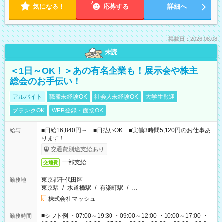
気になる！
応募する
詳細へ
掲載日：2026.08.08
未読
＜1日～OK！＞あの有名企業も！展示会や株主
総会のお手伝い！
アルバイト
職種未経験OK
社会人未経験OK
大学生歓迎
ブランクOK
WEB登録・面接OK
■日給16,840円～ ■日払いOK ■実働3時間5,120円のお仕事あ
給与
ります！
交通費別途支給あり
一部支給
交通費
東京都千代田区
勤務地
東京駅
/
水道橋駅
/
有楽町駅
/
…
株式会社マッシュ
■シフト例 ・07:00～19:30 ・09:00～12:00 ・10:00～17:00 ・
勤務時間