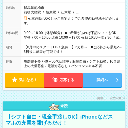
群馬県前橋市
勤務地
前橋大島駅
/
城東駅
/
江木駅
/
…
≪車通勤もOK！≫ご自宅近くでご希望の勤務地を紹介しま
す。
9:00～18:00（休憩60分） ■ご希望があれば下記シフトもOK！
勤務時間
早番 7:00～16:00 遅番 10:00～19:00 夜勤 16:30～翌9:30 「家族
と休みを合わせたい」 「余裕を持って夕飯の準備がしたい」
「できれば残業はしたくない」 など、ご希望を教えてください
【8月中のスタートOK！急募！】2カ月～ ■ご応募から最短2～
期間
ね。 ※Wワーク希望の方へ 今ご覧のお仕事で希望する勤務時間
3日後に就業が可能です！
と、もう1つのお仕事の勤務時間。 合計で週40時間を超える場
合は応募できません。
履歴書不要
/
40～50代活躍中
/
服装自由
/
シフト勤務
/
10名以
特徴
上の大量募集
/
電話対応なし
/
パソコンスキル不要
気になる！
応募する
詳細へ
掲載日：2026.08.07
未読
【シフト自由・現金手渡しOK】iPhoneなどス
マホの充電を繋げるだけ！