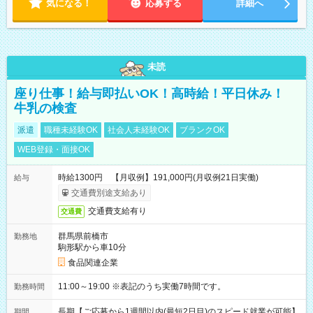
気になる！
応募する
詳細へ
未読
座り仕事！給与即払いOK！高時給！平日休み！
牛乳の検査
派遣
職種未経験OK
社会人未経験OK
ブランクOK
WEB登録・面接OK
時給1300円 【月収例】191,000円(月収例21日実働)
給与
交通費別途支給あり
交通費支給有り
交通費
群馬県前橋市
勤務地
駒形駅から車10分
食品関連企業
11:00～19:00 ※表記のうち実働7時間です。
勤務時間
長期【ご応募から1週間以内(最短2日目)のスピード就業が可能】
期間