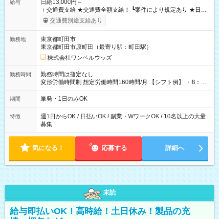
日給13,000円～
給与
＋交通費支給 ★交通費全額支給！ ┗案件により規定あり ★日払
いOK！（規定あり） ┗働いたその日に現金GET♪ お仕事後はコ
交通費別途支給あり
ンビニATMから 日払い分を引き落とせます！ 【試用期間】試
用期間なし
東京都町田市
勤務地
東京都町田市原町田（最寄り駅：町田駅）
株式会社ワンベルウッズ
勤務時間は指定なし
勤務時間
変形労働時間制 想定労働時間160時間/月 【シフト例】 ・8：00
～21：00
単発・1日のみOK
期間
週1日からOK / 日払いOK / 副業・WワークOK / 10名以上の大量
特徴
募集
気になる！
応募する
詳細へ
未読
給与即払いOK！高時給！土日休み！製品の充