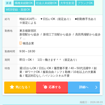
派遣
職種未経験OK
社会人未経験OK
大学生歓迎
ブランクOK
WEB登録・面接OK
時給1414円～ ▼日払いOK（規定あり） ■初勤務手当あり
給与
※規定による
東京都新宿区
勤務地
新宿駅から徒歩
/
新宿三丁目駅から徒歩
/
高田馬場駅から徒歩
/
…
物流企業
9:00～18:00
勤務時間
即日～OK！ 1日～働けます＾＾（規定あり）
期間
週1日からOK
/
日払いOK
/
履歴書不要
/
40～50代活躍中
/
副
特徴
業・WワークOK
/
服装自由
/
シフト勤務
/
10名以上の大量募
集
/
電話対応なし
/
パソコンスキル不要
気になる！
応募する
詳細へ
掲載日：2026.08.03