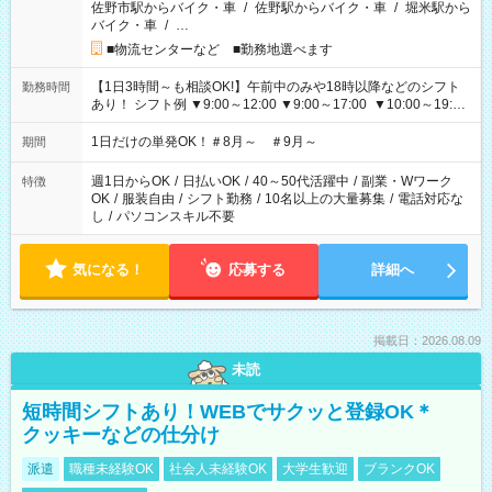
佐野市駅からバイク・車
/
佐野駅からバイク・車
/
堀米駅から
バイク・車
/
…
■物流センターなど ■勤務地選べます
【1日3時間～も相談OK!】午前中のみや18時以降などのシフト
勤務時間
あり！ シフト例 ▼9:00～12:00 ▼9:00～17:00 ▼10:00～19:00
▼18:00～21:00
1日だけの単発OK！＃8月～ ＃9月～
期間
週1日からOK
/
日払いOK
/
40～50代活躍中
/
副業・Wワーク
特徴
OK
/
服装自由
/
シフト勤務
/
10名以上の大量募集
/
電話対応な
し
/
パソコンスキル不要
気になる！
応募する
詳細へ
掲載日：2026.08.09
未読
短時間シフトあり！WEBでサクッと登録OK＊
クッキーなどの仕分け
派遣
職種未経験OK
社会人未経験OK
大学生歓迎
ブランクOK