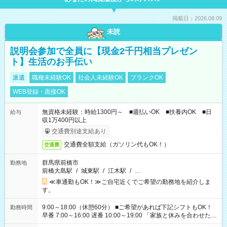
掲載日：2026.08.09
未読
説明会参加で全員に【現金2千円相当プレゼン
ト】生活のお手伝い
派遣
職種未経験OK
社会人未経験OK
ブランクOK
WEB登録・面接OK
無資格未経験：時給1300円～ ■週払いOK ■扶養内OK ■日
給与
収1万400円以上
交通費別途支給あり
交通費全額支給（ガソリン代もOK！）
交通費
群馬県前橋市
勤務地
前橋大島駅
/
城東駅
/
江木駅
/
…
≪車通勤もOK！≫ご自宅近くでご希望の勤務地を紹介しま
す。
9:00～18:00（休憩60分） ■ご希望があれば下記シフトもOK！
勤務時間
早番 7:00～16:00 遅番 10:00～19:00 「家族と休みを合わせた
い」 「余裕を持って夕飯の準備がしたい」 「できれば残業はし