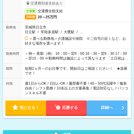
交通費別途支給あり
交通費全額支給
交通費
20～25万円
月収例
茨城県日立市
勤務地
日立駅
/
常陸多賀駅
/
大甕駅
/
…
＜選べる勤務地＞介護施設や病院 ※ご自宅の近くなど、お
好きな場所を選べます！
＜例＞ 夜勤（例） 16：00～翌9：00 16：30～翌9：30 17：00
勤務時間
～翌10：00 ※勤務時間は施設によって異なります 「土日祝は休
みたい」 「しっかり稼ぎたい」 「もう少し遅い時間から始めた
い」など ご希望にあったお仕事をご案内いたします。 ※未経験
短期2ヵ月～のお仕事です。開始日はご相談ください！ ★急募
期間
の方の場合は1～2ヶ月間は日中での仕事を経験いただき、 お
です！
仕事に慣れてからの夜勤になります。 ★家庭の都合でお休みが
必要な場合も遠慮なくご相談ください。
週1日からOK
/
日払いOK
/
履歴書不要
/
40～50代活躍中
/
服装
特徴
自由
/
シフト勤務
/
10名以上の大量募集
/
電話対応なし
/
パソコ
ンスキル不要
気になる！
応募する
詳細へ