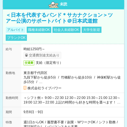
未読
＜日本を代表するバンド＊サカナクション＞ツ
アー公演のサポートバイト＠日本武道館
アルバイト
職種未経験OK
社会人未経験OK
大学生歓迎
ブランクOK
時給1250円～
給与
交通費別途支給あり
支給（規定有り）
交通費
東京都千代田区
勤務地
九段下駅から徒歩5分
/
竹橋駅から徒歩10分
/
神保町駅から徒
歩15分
/
…
株式会社ライブパワー
＜シフト例＞ 9:00～22:30 12:30～22:00 15:30～21:00 12:30～
勤務時間
19:00 12:30～22:00 上記の時間から好きな時間を選べます！ ※
時間は変更となる可能性があります
9月8日・9日
期間
週1日からOK
/
履歴書不要
/
副業・WワークOK
/
シフト勤務
/
特徴
電話対応なし
/
パソコンスキル不要