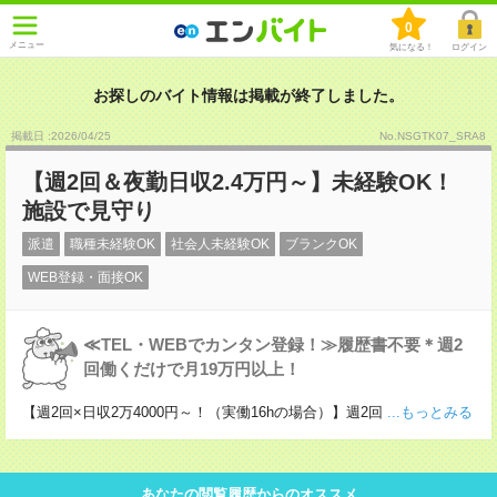
0
メニュー
気になる！
ログイン
お探しのバイト情報は掲載が終了しました。
掲載日 :2026
/
04
/
25
No.NSGTK07_SRA8
【週2回＆夜勤日収2.4万円～】未経験OK！
施設で見守り
派遣
職種未経験OK
社会人未経験OK
ブランクOK
WEB登録・面接OK
≪TEL・WEBでカンタン登録！≫履歴書不要＊週2
回働くだけで月19万円以上！
【週2回×日収2万4000円～！（実働16hの場合）】週2回
...もっとみる
あなたの閲覧履歴からのオススメ