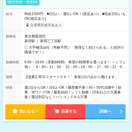
WEB登録・面接OK
時給1500円 ■日払い・週払いOK！(規定あり) ■現金日払いも
給与
OK(規定あり)
交通費別途支給あり
東京都新宿区
勤務地
新宿駅
/
新宿三丁目駅
大手物流会社（年齢不問／「無理なく続けられる」と好評の
職場です！）
9:00～18:00（実動8時間） 希望の時間帯を選べます！ ＜シフト
勤務時間
例＞ ・8：30～12：00 ・10：00～19：00 ・17：00～22：00
・13：00～22：00 ・22：00～翌6：00 など
【急募】即日スタートＯＫ！ 単発1日のみから働けます。
期間
週1日からOK
/
日払いOK
/
履歴書不要
/
40～50代活躍中
/
副
特徴
業・WワークOK
/
服装自由
/
シフト勤務
/
10名以上の大量募
集
/
電話対応なし
/
パソコンスキル不要
気になる！
応募する
詳細へ