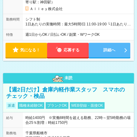
寄り駅：神田駅）
Ａｌｌｅｙ株式会社
シフト制
勤務時間
1日あたりの実働時間：最大5時間/日 11:00-19:00 └1日あたりの
実働時間：1-5時間 └上記の時間帯内であれば、いつでも勤務可
能！ └平日・土曜日の中で、お好きな曜日でご勤務いただけま
週1日からOK / 日払いOK / 副業・WワークOK
特徴
す！ 【シフト例】 ・11:00～14:00 ・16:30～19:00 ・13:00～
18:00 などのように、自由な働き方が可能なお仕事です！
気になる！
応募する
詳細へ
未読
【週2日だけ】倉庫内軽作業スタッフ スマホの
チェック・検品
派遣
職種未経験OK
ブランクOK
WEB登録・面接OK
時給1400円 ※実働8時間を超える勤務、22時～翌5時勤務の場
給与
合25％割増：時給1750円
千葉県船橋市
勤務地