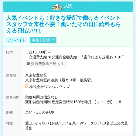
未読
人気イベントも！好きな場所で働けるイベント
スタッフ☆来社不要！働いたその日に給料もら
える日払い/T1
アルバイト
職種未経験OK
日給13,000円～
給与
＋交通費支給 ★交通費全額支給！ ┗案件により規定あり ★日払
いOK！（規定あり） ┗働いたその日に現金GET♪ お仕事後はコ
交通費別途支給あり
ンビニATMから 日払い分を引き落とせます！ 【試用期間】試
用期間なし
東京都豊島区
勤務地
東京都豊島区南池袋（最寄り駅：池袋駅）
株式会社ワンベルウッズ
勤務時間は指定なし
勤務時間
変形労働時間制 想定労働時間160時間/月 【シフト例】 ・8：00
～21：00
単発・1日のみOK
期間
週1日からOK / 日払いOK / 副業・WワークOK / 10名以上の大量
特徴
募集