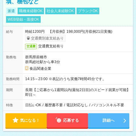
填、梱包など
派遣
職種未経験OK
社会人未経験OK
ブランクOK
WEB登録・面接OK
時給1200円 【月収例】198,000円(月収例21日実働)
給与
交通費別途支給あり
交通費支給有り
交通費
群馬県前橋市
勤務地
群馬総社駅から車3分
食品関連企業
14:15～23:00 ※表記のうち実働7時間45分です。
勤務時間
長期【ご応募から1週間以内(最短2日目)のスピード就業が可能】
期間
即日～
日払いOK
/
履歴書不要
/
電話対応なし
/
パソコンスキル不要
特徴
気になる！
応募する
詳細へ