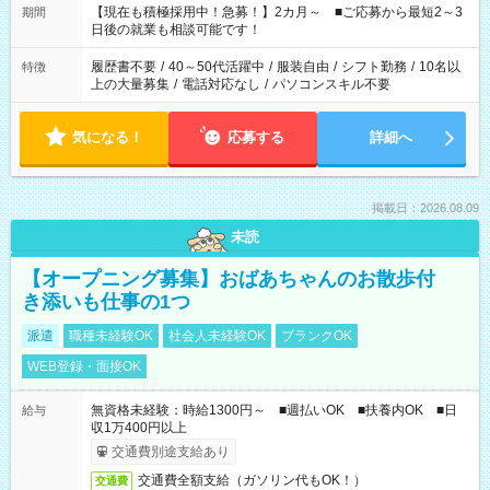
たくない」 など、ご希望を教えてくださいね。 ※Wワーク希望
【現在も積極採用中！急募！】2カ月～ ■ご応募から最短2～3
期間
の方へ 今ご覧のお仕事で希望する勤務時間と、もう1つのお仕事
日後の就業も相談可能です！
の勤務時間。 合計で週40時間を超える場合は応募できません。
履歴書不要
/
40～50代活躍中
/
服装自由
/
シフト勤務
/
10名以
特徴
上の大量募集
/
電話対応なし
/
パソコンスキル不要
気になる！
応募する
詳細へ
掲載日：2026.08.09
未読
【オープニング募集】おばあちゃんのお散歩付
き添いも仕事の1つ
派遣
職種未経験OK
社会人未経験OK
ブランクOK
WEB登録・面接OK
無資格未経験：時給1300円～ ■週払いOK ■扶養内OK ■日
給与
収1万400円以上
交通費別途支給あり
交通費全額支給（ガソリン代もOK！）
交通費