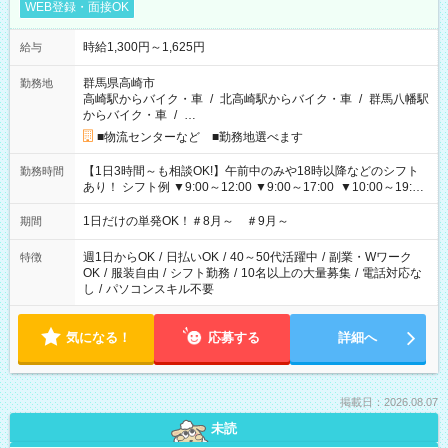
WEB登録・面接OK
時給1,300円～1,625円
給与
群馬県高崎市
勤務地
高崎駅からバイク・車
/
北高崎駅からバイク・車
/
群馬八幡駅
からバイク・車
/
…
■物流センターなど ■勤務地選べます
【1日3時間～も相談OK!】午前中のみや18時以降などのシフト
勤務時間
あり！ シフト例 ▼9:00～12:00 ▼9:00～17:00 ▼10:00～19:00
▼18:00～21:00
1日だけの単発OK！＃8月～ ＃9月～
期間
週1日からOK
/
日払いOK
/
40～50代活躍中
/
副業・Wワーク
特徴
OK
/
服装自由
/
シフト勤務
/
10名以上の大量募集
/
電話対応な
し
/
パソコンスキル不要
気になる！
応募する
詳細へ
掲載日：2026.08.07
未読