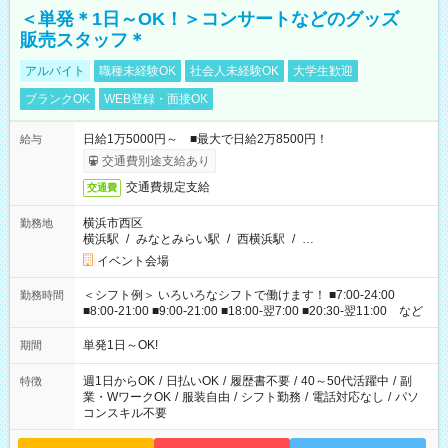
＜単発＊1日～OK！＞コンサートなどのグッズ
販売スタッフ＊
アルバイト
職種未経験OK
社会人未経験OK
大学生歓迎
ブランクOK
WEB登録・面接OK
日給1万5000円～ ■最大で日給2万8500円！
給与
交通費別途支給あり
交通費規定支給
交通費
横浜市西区
勤務地
横浜駅
/
みなとみらい駅
/
西横浜駅
/
…
イベント会場
＜シフト例＞ いろいろなシフトで働けます！ ■7:00-24:00
勤務時間
■8:00-21:00 ■9:00-21:00 ■18:00-翌7:00 ■20:30-翌11:00 など
単発1日～OK!
期間
週1日からOK
/
日払いOK
/
履歴書不要
/
40～50代活躍中
/
副
特徴
業・WワークOK
/
服装自由
/
シフト勤務
/
電話対応なし
/
パソ
コンスキル不要