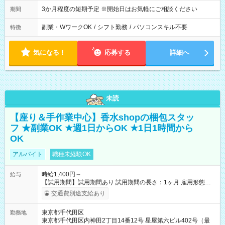
3か月程度の短期予定 ※開始日はお気軽にご相談ください
期間
副業・WワークOK
/
シフト勤務
/
パソコンスキル不要
特徴
気になる！
応募する
詳細へ
未読
【座り＆手作業中心】香水shopの梱包スタッ
フ ★副業OK ★週1日からOK ★1日1時間から
OK
アルバイト
職種未経験OK
時給1,400円～
給与
【試用期間】試用期間あり 試用期間の長さ：1ヶ月 雇用形態、
給与は本採用時と同じです。
交通費別途支給あり
東京都千代田区
勤務地
東京都千代田区内神田2丁目14番12号 星屋第六ビル402号（最