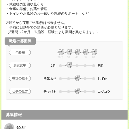
・就寝後の巡回や見守り
・食事の準備、お薬の管理
・トイレやお風呂のお手伝いや就寝のサポート など
※最初から夜勤での勤務は出来ません。
事前に日勤帯での勤務が必要となります。
（2週間～2か月 ※施設・経験により期間が異なります。）
職場の雰囲気
年齢層
20代
30
40
50
60
男女比率
女性
男性
職場の様子
活気あり
しずか
仕事の仕方
テキパキ
コツコツ
募集情報
給与