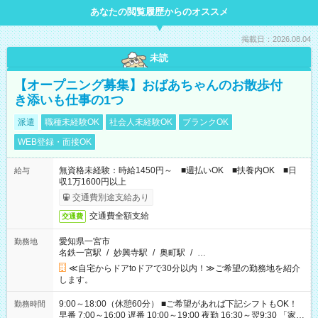
あなたの閲覧履歴からのオススメ
掲載日：2026.08.04
未読
【オープニング募集】おばあちゃんのお散歩付
き添いも仕事の1つ
派遣
職種未経験OK
社会人未経験OK
ブランクOK
WEB登録・面接OK
無資格未経験：時給1450円～ ■週払いOK ■扶養内OK ■日
給与
収1万1600円以上
交通費別途支給あり
交通費全額支給
交通費
愛知県一宮市
勤務地
名鉄一宮駅
/
妙興寺駅
/
奥町駅
/
…
≪自宅からドアtoドアで30分以内！≫ご希望の勤務地を紹介
します。
9:00～18:00（休憩60分） ■ご希望があれば下記シフトもOK！
勤務時間
早番 7:00～16:00 遅番 10:00～19:00 夜勤 16:30～翌9:30 「家族