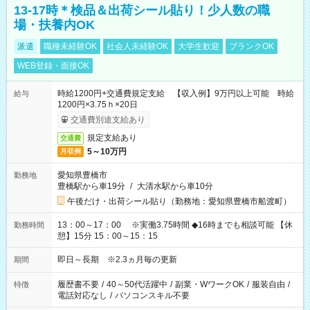
13-17時＊検品＆出荷シール貼り！少人数の職
場・扶養内OK
派遣
職種未経験OK
社会人未経験OK
大学生歓迎
ブランクOK
WEB登録・面接OK
時給1200円+交通費規定支給 【収入例】9万円以上可能 時給
給与
1200円×3.75ｈ×20日
交通費別途支給あり
規定支給あり
交通費
5～10万円
月収例
愛知県豊橋市
勤務地
豊橋駅から車19分
/
大清水駅から車10分
午後だけ・出荷シール貼り（勤務地：愛知県豊橋市船渡町）
13：00～17：00 ※実働3.75時間 ◆16時までも相談可能 【休
勤務時間
憩】15分 15：00～15：15
即日～長期 ※2.3ヵ月毎の更新
期間
履歴書不要
/
40～50代活躍中
/
副業・WワークOK
/
服装自由
/
特徴
電話対応なし
/
パソコンスキル不要