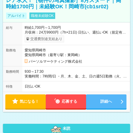
レア求人！［物件の写真撮影］8月スタート｜高
時給1700円｜未経験OK！岡崎市(cb1sr02)
アルバイト
職種未経験OK
時給1,700円～1,700円
給与
月収例：24万9900円（7h×21日) 日払い、週払いOK（規定有
り） 【試用期間】試用期間なし
交通費別途支給あり
愛知県岡崎市
勤務地
愛知県岡崎市（最寄り駅：東岡崎）
パーソルマーケティング株式会社
930～17:30
勤務時間
実働時間：7時間/日 ・月、木、金、土、日の週5日勤務（火、水
は固定休です／夏季、年末年始等、長期休暇有り！） ・ワンシ
フト！ 残業ほぼナシ（0～5h/月）
日払いOK
特徴
気になる！
応募する
詳細へ
未読