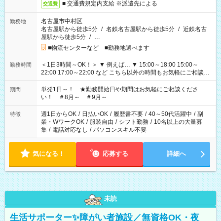
■ 交通費規定内支給 ※派遣先による
交通費
名古屋市中村区
勤務地
名古屋駅から徒歩5分
/
名鉄名古屋駅から徒歩5分
/
近鉄名古
屋駅から徒歩5分
/
…
■物流センターなど ■勤務地選べます
＜1日3時間～OK！＞ ▼ 例えば… ▼ 15:00～18:00 15:00～
勤務時間
22:00 17:00～22:00 など こちら以外の時間もお気軽にご相談く
ださい！
単発1日～！ ★勤務開始日や期間はお気軽にご相談くださ
期間
い！ ＃8月～ ＃9月～
週1日からOK
/
日払いOK
/
履歴書不要
/
40～50代活躍中
/
副
特徴
業・WワークOK
/
服装自由
/
シフト勤務
/
10名以上の大量募
集
/
電話対応なし
/
パソコンスキル不要
気になる！
応募する
詳細へ
未読
生活サポーター✨障がい者施設／無資格OK・夜