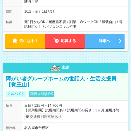
随時可能
10/2（金）1日だけ
期間
週1日からOK
/
履歴書不要
/
副業・WワークOK
/
服装自由
/
電
特徴
話対応なし
/
パソコンスキル不要
気になる！
応募する
詳細へ
未読
障がい者グループホームの世話人・生活支援員
【覚王山】
アルバイト
職種未経験OK
日給7,125円～14,700円
給与
【試用期間】試用期間あり 試用期間の長さ：3ヶ月 雇用形態、
給与は本採用時と同じです。
交通費別途支給あり
名古屋市千種区
勤務地