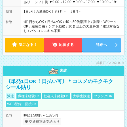
あり！ シフト例 ▼9:00～12:00 ▼9:00～17:00 ▼10:00～19:00
▼18:00～21:00
1日だけの単発OK！＃8月～ ＃9月～
期間
週1日からOK
/
日払いOK
/
40～50代活躍中
/
副業・Wワーク
特徴
OK
/
服装自由
/
シフト勤務
/
10名以上の大量募集
/
電話対応な
し
/
パソコンスキル不要
気になる！
応募する
詳細へ
掲載日：2026.08.07
未読
《単発1日OK！日払い可》＊コスメのモクモク
シール貼り
派遣
職種未経験OK
社会人未経験OK
大学生歓迎
ブランクOK
WEB登録・面接OK
時給1,500円～1,875円
給与
交通費別途支給あり