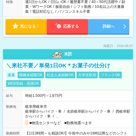
週1日からOK
/
日払いOK
/
履歴書不要
/
40～50代活躍中
/
副
特徴
業・WワークOK
/
服装自由
/
シフト勤務
/
10名以上の大量募
集
/
電話対応なし
/
パソコンスキル不要
気になる！
応募する
詳細へ
掲載日：2026.08.07
未読
＼来社不要／単発1日OK＊お菓子の仕分け
派遣
職種未経験OK
社会人未経験OK
大学生歓迎
ブランクOK
WEB登録・面接OK
時給1,500円～1,875円
給与
岐阜県岐阜市
勤務地
岐阜駅からバイク・車
/
名鉄岐阜駅からバイク・車
/
西岐阜駅
からバイク・車
/
…
■物流センターなど ■勤務地選べます
【1日3時間～も相談OK!】午前中のみや18時以降などのシフト
勤務時間