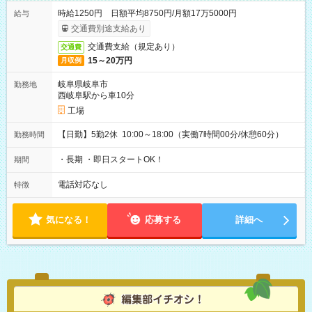
時給1250円 日額平均8750円/月額17万5000円
給与
交通費別途支給あり
交通費支給（規定あり）
交通費
15～20万円
月収例
岐阜県岐阜市
勤務地
西岐阜駅から車10分
工場
【日勤】5勤2休 10:00～18:00（実働7時間00分/休憩60分）
勤務時間
・長期 ・即日スタートOK！
期間
電話対応なし
特徴
気になる！
応募する
詳細へ