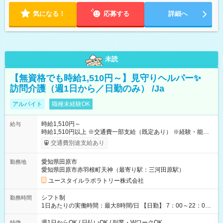
気になる！
応募する
詳細へ
未読
【無資格でも時給1,510円～】見守りヘルパー✨
訪問介護（週1日から／日勤のみ） /Ja
アルバイト
職種未経験OK
時給1,510円～
給与
時給1,510円以上 ※交通費一部支給（既定あり） ※経験・能力を
考慮して決定します 【収入例】 週1回勤務の場合：1,510円×8時
交通費別途支給あり
間×4回=4万8,320円 週3回勤務の場合：1,510円×8時間×12回
=14万4,960円 週5回勤務の場合：1,510円×8時間×20回=24万
愛知県田原市
勤務地
1,600円 【試用期間】試用期間あり 試用期間の長さ：2ヶ月
愛知県田原市赤羽根町天神（最寄り駅：三河田原駅）
※ 雇用形態と給与に、本採用時と異なる部分があります。 雇用
形態：本採用時と同じです。 給与：時給 1,140円以上
ユースタイルラボラトリー株式会社
シフト制
勤務時間
1日あたりの実働時間：最大8時間/日 【日勤】 7：00～22：00
の間で8時間勤務（休憩時間は法定通り） ※週1日～OK ／ 夜勤
なし ＊＊ 勤務時間例 ＊＊ ■8時から17時 ■9時から18時 ■10
週1日からOK / 日払いOK / 副業・WワークOK
特徴