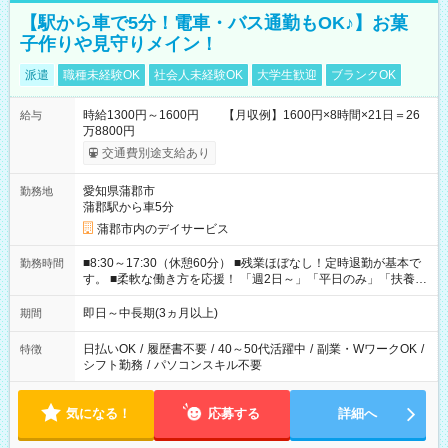
【駅から車で5分！電車・バス通勤もOK♪】お菓
子作りや見守りメイン！
派遣
職種未経験OK
社会人未経験OK
大学生歓迎
ブランクOK
時給1300円～1600円 【月収例】1600円×8時間×21日＝26
給与
万8800円
交通費別途支給あり
愛知県蒲郡市
勤務地
蒲郡駅から車5分
蒲郡市内のデイサービス
■8:30～17:30（休憩60分） ■残業ほぼなし！定時退勤が基本で
勤務時間
す。 ■柔軟な働き方を応援！ 「週2日～」「平日のみ」「扶養内
勤務」など、あなたの生活に合わせた相談が可能。 無理な連勤
もありませんので、自分のペースを大切にしながら、長く安心
即日～中長期(3ヵ月以上)
期間
して働ける環境です。 夕飯の準備や家族との時間もしっかり確
保できるため、主婦（夫）の方も無理なく続けていただけま
日払いOK
/
履歴書不要
/
40～50代活躍中
/
副業・WワークOK
/
特徴
す。
シフト勤務
/
パソコンスキル不要
気になる！
応募する
詳細へ