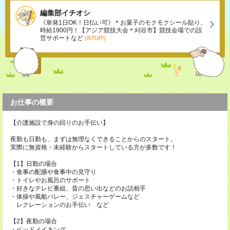
編集部イチオシ
《単発1日OK！日払い可》＊お菓子のモクモクシール貼り、
時給1900円！【アジア競技大会＊刈谷市】競技会場での設
営サポートなど
(8/7UP!)
お仕事の概要
【介護施設で身の回りのお手伝い】
夜勤も日勤も、まずは無理なくできることからのスタート。
実際に無資格・未経験からスタートしている方が多数です！
【1】日勤の場合
・食事の配膳や食事中の見守り
・トイレやお風呂のサポート
・好きなテレビ番組、昔の思い出などのお話相手
・体操や風船バレー、ジェスチャーゲームなど
レクレーションのお手伝い など
【2】夜勤の場合
・ベッドメイキング