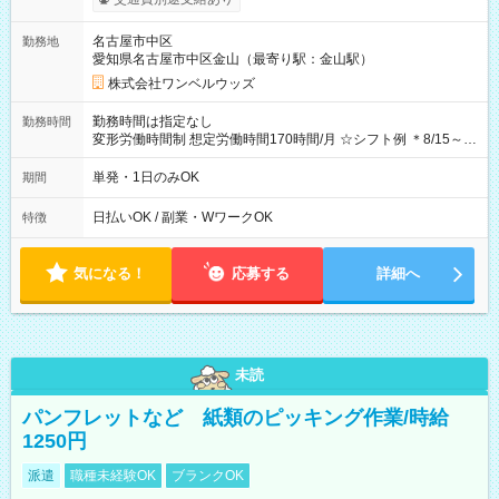
OK！（規定あり） ┗働いたその日に現金GET♪ お仕事後はコン
ビニATMから 日払い分を引き落とせます！ 【試用期間】試用
名古屋市中区
勤務地
期間なし
愛知県名古屋市中区金山（最寄り駅：金山駅）
株式会社ワンベルウッズ
勤務時間は指定なし
勤務時間
変形労働時間制 想定労働時間170時間/月 ☆シフト例 ＊8/15～
10/26 全日共通 08：00～12：00 17：00～21：00 ＊8/31
～9/19のみ下記シフトもあります！ 12：00～16：00 ＊9/6～
単発・1日のみOK
期間
10/6、10/11～26のみ下記シフトもあります！ 07：00～11：
00
日払いOK / 副業・WワークOK
特徴
気になる！
応募する
詳細へ
未読
パンフレットなど 紙類のピッキング作業/時給
1250円
派遣
職種未経験OK
ブランクOK