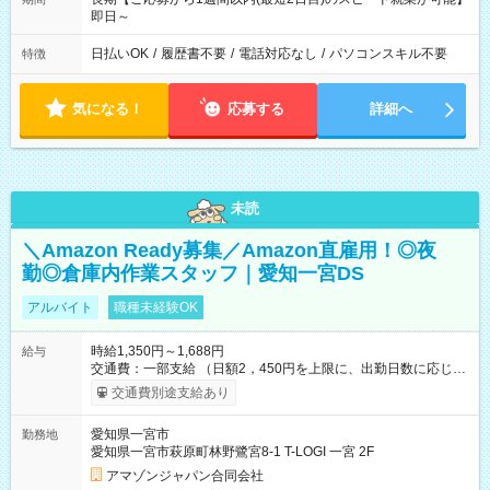
即日～
日払いOK
/
履歴書不要
/
電話対応なし
/
パソコンスキル不要
特徴
気になる！
応募する
詳細へ
未読
＼Amazon Ready募集／Amazon直雇用！◎夜
勤◎倉庫内作業スタッフ｜愛知一宮DS
アルバイト
職種未経験OK
時給1,350円～1,688円
給与
交通費：一部支給 （日額2，450円を上限に、出勤日数に応じて
実費支給） ※22:00～翌5:00までは時給25%UP！ ■給与前払い
交通費別途支給あり
制度あり ※前払い額の上限あり、手数料無料（Amazon負担）
そのほか所定の条件が適用されます 【試用期間】試用期間なし
愛知県一宮市
勤務地
愛知県一宮市萩原町林野鷺宮8-1 T-LOGI 一宮 2F
アマゾンジャパン合同会社