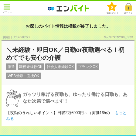
0
メニュー
気になる！
ログイン
お探しのバイト情報は掲載が終了しました。
掲載日 :2026
/
07
/
22
No.NKSTNY08_SRD
＼未経験・即日OK／日勤or夜勤選べる！初
めてでも安心の介護
派遣
職種未経験OK
社会人未経験OK
ブランクOK
WEB登録・面接OK
ガッツリ稼げる夜勤も、ゆったり働ける日勤も、あ
なた次第で選べます！
【夜勤のうれしいポイント】日収2万6900円～（実働16hの
...もっと
みる