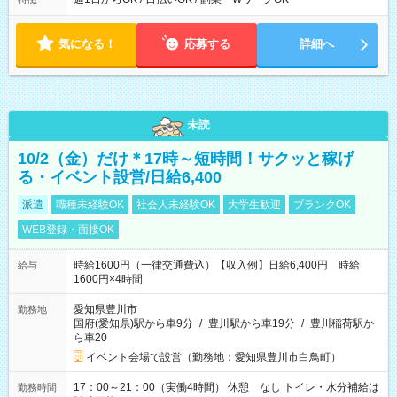
時から19時 ■12時から21時 など ※訪問先により変動 ※曜日固
定（毎週同じ曜日勤務）
気になる！
応募する
詳細へ
未読
10/2（金）だけ＊17時～短時間！サクッと稼げ
る・イベント設営/日給6,400
派遣
職種未経験OK
社会人未経験OK
大学生歓迎
ブランクOK
WEB登録・面接OK
時給1600円（一律交通費込）【収入例】日給6,400円 時給
給与
1600円×4時間
愛知県豊川市
勤務地
国府(愛知県)駅から車9分
/
豊川駅から車19分
/
豊川稲荷駅か
ら車20
イベント会場で設営（勤務地：愛知県豊川市白鳥町）
17：00～21：00（実働4時間） 休憩 なし トイレ・水分補給は
勤務時間