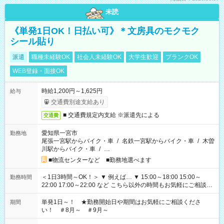
未読
《単発1日OK！日払い可》＊文房具のモクモク
シール貼り
派遣
職種未経験OK
社会人未経験OK
大学生歓迎
ブランクOK
WEB登録・面接OK
時給1,200円～1,625円
給与
交通費別途支給あり
■ 交通費規定内支給 ※派遣先による
交通費
愛知県一宮市
勤務地
尾張一宮駅からバイク・車
/
名鉄一宮駅からバイク・車
/
木曽
川駅からバイク・車
/
…
■物流センターなど ■勤務地選べます
＜1日3時間～OK！＞ ▼ 例えば… ▼ 15:00～18:00 15:00～
勤務時間
22:00 17:00～22:00 など こちら以外の時間もお気軽にご相談く
ださい！
単発1日～！ ★勤務開始日や期間はお気軽にご相談くださ
期間
い！ ＃8月～ ＃9月～