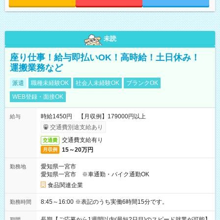
未読
座り仕事！給与即払いOK！高時給！土日休み！
運搬業務など
派遣
職種未経験OK
社会人未経験OK
ブランクOK
WEB登録・面接OK
時給1450円 【月収例】179000円以上
給与
交通費別途支給あり
交通費支給有り
交通費
15～20万円
月収例
愛知県一宮市
勤務地
愛知県一宮市 ※車通勤・バイク通勤OK
食品関連企業
8:45～16:00 ※表記のうち実働6時間15分です。
勤務時間
長期【ご応募から1週間以内(最短2日目)のスピード就業が可能】
期間