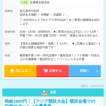
交通費全額支給
交通費
名古屋市中村区
勤務地
近鉄名古屋駅
/
本陣駅
/
烏森駅
/
…
≪自宅からドアtoドアで30分以内！≫ご希望の勤務地を紹介
します。
9:00～18:00（休憩60分） ■ご希望があれば下記シフトもOK！
勤務時間
早番 7:00～16:00 遅番 10:00～19:00 「家族と休みを合わせた
い」 「余裕を持って夕飯の準備がしたい」 「できれば残業はし
たくない」 など、ご希望を教えてくださいね。 ※Wワーク希望
【現在も積極採用中！急募！】2カ月～ ■ご応募から最短2～3
期間
の方へ 今ご覧のお仕事で希望する勤務時間と、もう1つのお仕事
日後の就業も相談可能です！
の勤務時間。 合計で週40時間を超える場合は応募できません。
履歴書不要
/
40～50代活躍中
/
服装自由
/
シフト勤務
/
10名以
特徴
上の大量募集
/
電話対応なし
/
パソコンスキル不要
気になる！
応募する
詳細へ
掲載日：2026.08.08
未読
時給1900円！【アジア競技大会】競技会場での