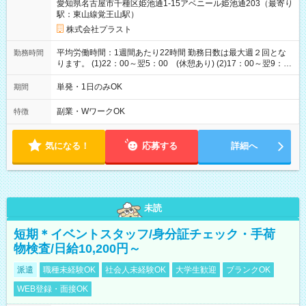
愛知県名古屋市千種区姫池通1-15アベニール姫池通203（最寄り
駅：東山線覚王山駅）
株式会社プラスト
平均労働時間：1週間あたり22時間 勤務日数は最大週２回とな
勤務時間
ります。 (1)22：00～翌5：00 (休憩あり) (2)17：00～翌9：
00 (休憩あり) ３６協定提出済 平均労働時間：1週間あたり22
時間 勤務日数は最大週２回となります。 (1)22：00～翌5：00
単発・1日のみOK
期間
(休憩あり) (2)17：00～翌9：00 (休憩あり) ３６協定提出済
副業・WワークOK
特徴
気になる！
応募する
詳細へ
未読
短期＊イベントスタッフ/身分証チェック・手荷
物検査/日給10,200円～
派遣
職種未経験OK
社会人未経験OK
大学生歓迎
ブランクOK
WEB登録・面接OK