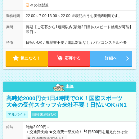
その他製造
22:00～7:00 13:00～22:00 ※表記のうち実働8時間です。
勤務時間
長期【ご応募から1週間以内(最短2日目)のスピード就業が可能】
期間
即日～
日払いOK
/
履歴書不要
/
電話対応なし
/
パソコンスキル不要
特徴
気になる！
応募する
詳細へ
未読
高時給2000円☆1日4時間でOK！国際スポーツ
大会の受付スタッフ☆来社不要！日払いOK♪/N1
アルバイト
職種未経験OK
時給2,000円～
給与
＋交通費支給 ★交通費一部支給！ ┗1日500円を超えた分は全額
支給！ ※往復500円以内の方は自己負担となります ★日払い
交通費別途支給あり