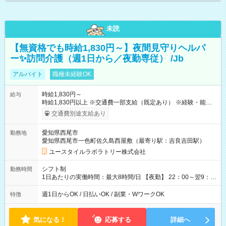
未読
【無資格でも時給1,830円～】夜間見守りヘルパ
ー✨訪問介護（週1日から／夜勤専従） /Jb
アルバイト
職種未経験OK
時給1,830円～
給与
時給1,830円以上 ※交通費一部支給（既定あり） ※経験・能力を
考慮して決定します 【収入例】 週1回勤務の場合：1,830円×8時
交通費別途支給あり
間×4回=5万8,560円 週3回勤務の場合：1,830円×8時間×12回
=17万5,680円 【試用期間】試用期間あり 試用期間の長さ：2ヶ
愛知県西尾市
勤務地
月 ※ 雇用形態と給与に、本採用時と異なる部分があります。 雇
愛知県西尾市一色町佐久島西屋敷（最寄り駅：吉良吉田駅）
用形態：本採用時と同じです。 給与：時給 1,570円以上
ユースタイルラボラトリー株式会社
シフト制
勤務時間
1日あたりの実働時間：最大8時間/日 【夜勤】 22：00～翌9：
00 ※週1日～OK ／ 夜勤専従 ＊＊ 勤務時間例 ＊＊ ■22時か
ら翌7時 ■23時から翌8時 ■24時から翌9時 など ※上記の時間
週1日からOK / 日払いOK / 副業・WワークOK
特徴
内で8時間勤務（休憩1時間）ご利用者様により、時間は異なり
ます。 ※曜日固定（毎週同じ曜日での勤務となります）
気になる！
応募する
詳細へ