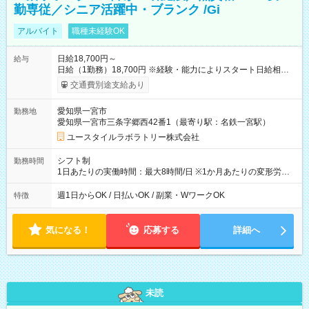
勤専従／シニア活躍中・ブランク /Gi
アルバイト
職種未経験OK
日給18,700円～
給与
日給（1勤務）18,700円 ※経験・能力によりスタート日給相談
可・昇給可 【試用期間】試用期間あり 試用期間の長さ：3ヶ月
交通費別途支給あり
雇用形態、給与は本採用時と同じです。
愛知県一宮市
勤務地
愛知県一宮市三条字郷西42番1（最寄り駅：名鉄一宮駅）
ユースタイルラボラトリー株式会社
シフト制
勤務時間
1日あたりの実働時間：最大8時間/日 ※1か月あたりの変形労働
制（週平均40時間以内） 夜勤：17:00-翌09:00（休憩2時間）
週1日からOK / 日払いOK / 副業・WワークOK
特徴
気になる！
応募する
詳細へ
未読