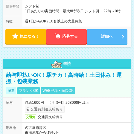
シフト制
勤務時間
1日あたりの実働時間：最大8時間/日 シフト例 ・22時～0時 入
社後、就業可能シフトをご確認の上、申請してください。
週1日からOK / 10名以上の大量募集
特徴
気になる！
応募する
詳細へ
未読
給与即払いOK！駅チカ！高時給！土日休み！運
搬・包装業務
派遣
ブランクOK
WEB登録・面接OK
時給1600円 【月収例】268000円以上
給与
交通費別途支給あり
交通費支給有り
交通費
名古屋市港区
勤務地
東海通駅から徒歩5分