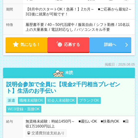
と休みを合わせたい」 「余裕を持って夕飯の準備がしたい」
「できれば残業はしたくない」 など、ご希望を教えてください
【8月中のスタートOK！急募！】2カ月～ ■ご応募から最短2～
期間
ね。 ※Wワーク希望の方へ 今ご覧のお仕事で希望する勤務時間
3日後に就業が可能です！
と、もう1つのお仕事の勤務時間。 合計で週40時間を超える場
合は応募できません。
履歴書不要
/
40～50代活躍中
/
服装自由
/
シフト勤務
/
10名以
特徴
上の大量募集
/
電話対応なし
/
パソコンスキル不要
気になる！
応募する
詳細へ
掲載日：2026.08.05
未読
説明会参加で全員に【現金2千円相当プレゼン
ト】生活のお手伝い
派遣
職種未経験OK
社会人未経験OK
ブランクOK
WEB登録・面接OK
無資格未経験：時給1450円～ ■週払いOK ■扶養内OK ■日
給与
収1万1600円以上
交通費別途支給あり