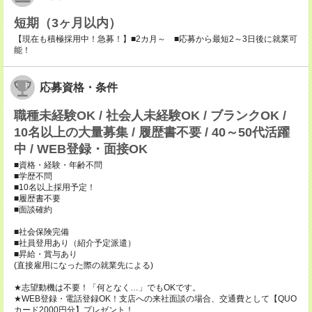
短期（3ヶ月以内）
【現在も積極採用中！急募！】■2カ月～ ■応募から最短2～3日後に就業可
能！
応募資格・条件
職種未経験OK / 社会人未経験OK / ブランクOK /
10名以上の大量募集 / 履歴書不要 / 40～50代活躍
中 / WEB登録・面接OK
■資格・経験・年齢不問
■学歴不問
■10名以上採用予定！
■履歴書不要
■面談確約
■社会保険完備
■社員登用あり（紹介予定派遣）
■昇給・賞与あり
(直接雇用になった際の就業先による)
★志望動機は不要！「何となく…」でもOKです。
★WEB登録・電話登録OK！支店への来社面談の場合、交通費として【QUO
カード2000円分】プレゼント！