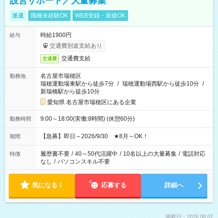
設営サポート／大量募集
派遣
職種未経験OK
WEB登録・面接OK
時給1900円
給与
交通費別途支給あり
交通費支給
交通費
名古屋市瑞穂区
勤務地
瑞穂運動場東駅から徒歩7分
/
瑞穂運動場西駅から徒歩10分
/
新瑞橋駅から徒歩10分
愛知県 名古屋市瑞穂区にある企業
9:00～18:00(実働:8時間) (休憩60分)
勤務時間
【急募】即日～2026/9/30 ★8月～OK！
期間
履歴書不要
/
40～50代活躍中
/
10名以上の大量募集
/
電話対応
特徴
なし
/
パソコンスキル不要
気になる！
応募する
詳細へ
掲載日：2026.08.07