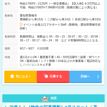
時給1700円～2125円（一律交通費込）【収入例】6.3万円以上
給与
可能 時給1700円×7.5時間×5日間（勤務日数により異なる）
愛知県豊橋市
勤務地
豊橋駅から車15分
/
二川駅から車14分
/
赤岩口駅から車10分
イベント会場入口でサポートStaff（勤務地：愛知県豊橋市岩
田町）
勤務時間は、複数あり 05：00～15：30 07：30～22：30 08：
勤務時間
30～17：00 17：00～24：30 など ※実働8時間以上となる勤
務もあります。 【休憩】60分+他休憩あり 交替で取得します。
安全面に配慮しこまめな休憩があります。
9/17～9/27 ※10日間
期間
週1日からOK
/
履歴書不要
/
40～50代活躍中
/
副業・Wワーク
特徴
OK
/
服装自由
/
シフト勤務
/
10名以上の大量募集
/
電話対応な
し
/
パソコンスキル不要
気になる！
応募する
詳細へ
未読