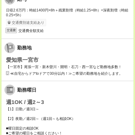
日収2.6万円：時給1400円×8h＋残業割増（時給1.25×8h）+深夜割増（時給
0.25×5h）
交通費別途支給あり
交通費全額支給
交通費
勤務地
愛知県一宮市
【一宮市】尾張一宮・新木曽川・開明・石刀・西一宮など勤務地多数！
≪自宅からドアtoドアで30分以内！≫ご希望の勤務地を紹介します。
勤務曜日
週1OK / 週2～3
【1】日勤／週3日～
【2】夜勤／週2回～（週1回～も相談OK）
■曜日固定の相談OK
■ご希望の曜日をご相談ください！