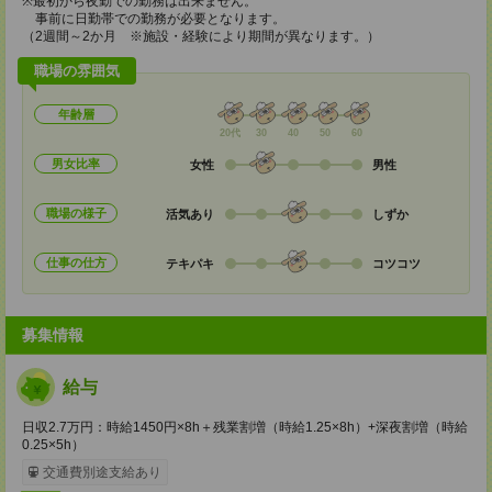
※最初から夜勤での勤務は出来ません。
事前に日勤帯での勤務が必要となります。
（2週間～2か月 ※施設・経験により期間が異なります。）
職場の雰囲気
年齢層
20代
30
40
50
60
男女比率
女性
男性
職場の様子
活気あり
しずか
仕事の仕方
テキパキ
コツコツ
募集情報
給与
日収2.7万円：時給1450円×8h＋残業割増（時給1.25×8h）+深夜割増（時給
0.25×5h）
交通費別途支給あり