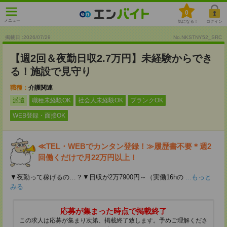
0
メニュー
気になる！
ログイン
掲載日 :2026
/
07
/
29
No.NKSTNY52_SRC
【週2回＆夜勤日収2.7万円】未経験からでき
る！施設で見守り
職種：
介護関連
派遣
職種未経験OK
社会人未経験OK
ブランクOK
WEB登録・面接OK
≪TEL・WEBでカンタン登録！≫履歴書不要＊週2
回働くだけで月22万円以上！
▼夜勤って稼げるの…？▼日収が2万7900円～（実働16hの
...もっと
みる
応募が集まった時点で掲載終了
この求人は応募が集まり次第、掲載終了致します。予めご理解くださ