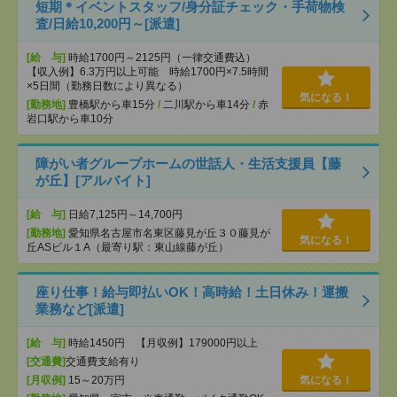
短期＊イベントスタッフ/身分証チェック・手荷物検
査/日給10,200円～[派遣]
[給 与]
時給1700円～2125円（一律交通費込）
【収入例】6.3万円以上可能 時給1700円×7.5時間
×5日間（勤務日数により異なる）
気になる！
[勤務地]
豊橋駅から車15分
/
二川駅から車14分
/
赤
岩口駅から車10分
障がい者グループホームの世話人・生活支援員【藤
が丘】[アルバイト]
[給 与]
日給7,125円～14,700円
[勤務地]
愛知県名古屋市名東区藤見が丘３０藤見が
気になる！
丘ASビル１A（最寄り駅：東山線藤が丘）
座り仕事！給与即払いOK！高時給！土日休み！運搬
業務など[派遣]
[給 与]
時給1450円 【月収例】179000円以上
[交通費]
交通費支給有り
[月収例]
15～20万円
気になる！