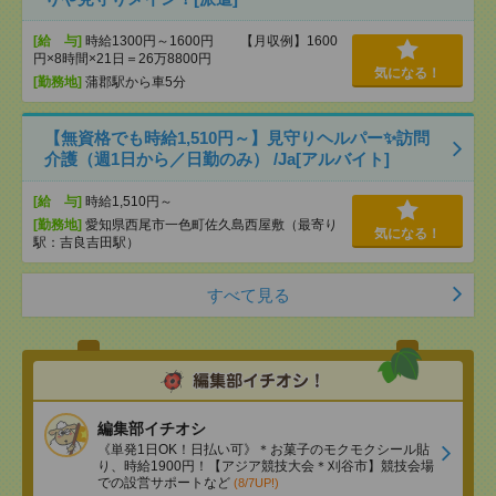
[給 与]
時給1300円～1600円 【月収例】1600
円×8時間×21日＝26万8800円
気になる！
[勤務地]
蒲郡駅から車5分
【無資格でも時給1,510円～】見守りヘルパー✨訪問
介護（週1日から／日勤のみ） /Ja[アルバイト]
[給 与]
時給1,510円～
[勤務地]
愛知県西尾市一色町佐久島西屋敷（最寄り
気になる！
駅：吉良吉田駅）
すべて見る
編集部イチオシ
《単発1日OK！日払い可》＊お菓子のモクモクシール貼
り、時給1900円！【アジア競技大会＊刈谷市】競技会場
での設営サポートなど
(8/7UP!)