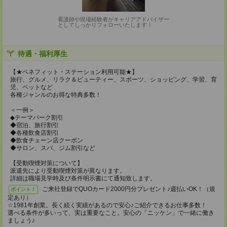
看護師や現場経験者がキャリアアドバイザー
としてしっかりフォローいたします！
待遇・福利厚生
【★ベネフィット・ステーション利用可能★】
旅行、グルメ、リラク＆ビューティー、スポーツ、ショッピング、学習、育
児、ペットなど
各種ジャンルのお得な特典多数！
＜一例＞
◆テーマパーク割引
◆宿泊、旅行割引
◆各種飲食店割引
◆飲食チェーン店クーポン
◆サロン、スパ、ジム割引など
【受動喫煙対策について】
派遣先により受動喫煙対策が異なります。
詳細は職場見学時及び条件明示書にて通知致します。
ご来社登録でQUOカード2000円分プレゼント♪週払いOK！（規
ポイント！
定あり）
☆1981年創業。長く続く実績があるので安心♪ご紹介できるお仕事多数！
選べる条件が多いって、実は重要なこと。安心の「ニッケン」で一緒に働き
ましょう♪