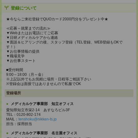
登録について
★今ならご来社登録でQUOカード2000円分をプレゼント中★
≪応募～就業までの流れ≫
▼Webまたはお電話にてご応募
▼日研メディカルケアから連絡
▼面談＆ヒアリングの後、スタッフ登録（TEL登録、WEB登録もOKで
す！）
▼お仕事情報の提供
▼職場見学
▼お仕事スタート
■受付時間
9:00～18:00（月～金）
※上記以外でもお気軽に場所・日程等ご相談下さい
※登録会は面接ではありませんので私服でOK
登録場所
メディカルケア事業部 知立オフィス
愛知県知立市栄2-14 あすなろビル3F
TEL：0120-802-174
MAIL：
tenshoku@nikken-ts.jp
担当：採用担当
メディカルケア事業部 名古屋オフィス