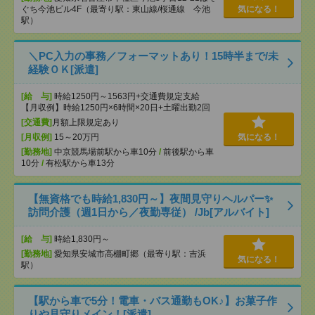
ぐち今池ビル4F（最寄り駅：東山線/桜通線 今池
気になる！
駅）
＼PC入力の事務／フォーマットあり！15時半まで/未
経験ＯＫ[派遣]
[給 与]
時給1250円～1563円+交通費規定支給
【月収例】時給1250円×6時間×20日+土曜出勤2回
[交通費]
月額上限規定あり
[月収例]
15～20万円
気になる！
[勤務地]
中京競馬場前駅から車10分
/
前後駅から車
10分
/
有松駅から車13分
【無資格でも時給1,830円～】夜間見守りヘルパー✨
訪問介護（週1日から／夜勤専従） /Jb[アルバイト]
[給 与]
時給1,830円～
[勤務地]
愛知県安城市高棚町郷（最寄り駅：吉浜
気になる！
駅）
【駅から車で5分！電車・バス通勤もOK♪】お菓子作
りや見守りメイン！[派遣]