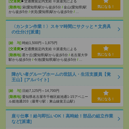
[交通費]
■ 交通費規定内支給 ※派遣先による
気になる！
[勤務地]
栄(愛知県)駅から徒歩5分
/
金山(愛知県)駅
から徒歩5分
/
伏見(愛知県)駅から徒歩5分
/
…
〈カンタン作業！〉スキマ時間にサクッと＊文房具
の仕分け[派遣]
[給 与]
時給1,500円～1,875円
[交通費]
■ 交通費規定内支給 ※派遣先による
気になる！
[勤務地]
星ケ丘(愛知県)駅から徒歩5分
/
名古屋大学
駅から徒歩5分
/
今池(愛知県)駅から徒歩5分
/
…
障がい者グループホームの世話人・生活支援員【覚
王山】[アルバイト]
[給 与]
日給7,125円～14,700円
[勤務地]
愛知県名古屋市千種区姫池通1-15アベニー
気になる！
ル姫池通203（最寄り駅：東山線覚王山駅）
座り仕事！給与即払いOK！高時給！部品の組立作業
など[派遣]