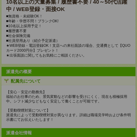
10名以上の大量募集 / 履歴書不要 / 40～50代活躍
中 / WEB登録・面接OK
■無資格・未経験OK！
■年齢・学歴不問！ブランクOK!
■10名以上採用予定！
■履歴書不要
■社会保険完備
■社員登用あり（紹介予定派遣）
★WEB登録・電話登録OK！支店への来社面談の場合、交通費として【QUO
カード2000円分】プレゼント！
★出張面談に関してもお気軽にご相談ください。
派遣先の概要
配属先について
【安心・安定の勤務先】
福祉のお仕事のため、景気変動などの影響を受けにくく、現在も積極採用
中。シフト減少などもなく安定して働くことが可能です。
【受動喫煙対策について】
派遣先によって受動喫煙対策が異なります。詳細は職場見学時および条件明
示書にてお伝えいたします！
派遣会社情報