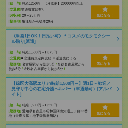
[給 与]
時給1250円 【月収例】200000円以上
[交通費]
交通費支給有り
[月収例]
20～25万円
気になる！
[勤務地]
蟹江駅から徒歩20分
《単発1日OK！日払い可》＊コスメのモクモクシー
ル貼り[派遣]
[給 与]
時給1,500円～1,875円
[交通費]
■ 交通費規定内支給 ※派遣先による
気になる！
[勤務地]
名古屋駅から徒歩5分
/
名鉄名古屋駅から
徒歩5分
/
近鉄名古屋駅から徒歩5分
/
…
【緑区大高駅エリア/時給1,500円～】週1日～歓迎／
見守り中心の在宅介護ヘルパー（車通勤可）[アルバ
イト]
[給 与]
時給1,500円～1,650円
[勤務地]
愛知県名古屋市昭和区阿由知通三丁目23番
気になる！
地（最寄り駅：地下鉄御器所駅）