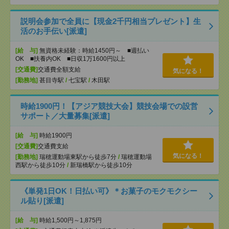
説明会参加で全員に【現金2千円相当プレゼント】生
活のお手伝い[派遣]
[給 与]
無資格未経験：時給1450円～ ■週払い
OK ■扶養内OK ■日収1万1600円以上
[交通費]
交通費全額支給
気になる！
[勤務地]
甚目寺駅
/
七宝駅
/
木田駅
時給1900円！【アジア競技大会】競技会場での設営
サポート／大量募集[派遣]
[給 与]
時給1900円
[交通費]
交通費支給
気になる！
[勤務地]
瑞穂運動場東駅から徒歩7分
/
瑞穂運動場
西駅から徒歩10分
/
新瑞橋駅から徒歩10分
《単発1日OK！日払い可》＊お菓子のモクモクシー
ル貼り[派遣]
[給 与]
時給1,500円～1,875円