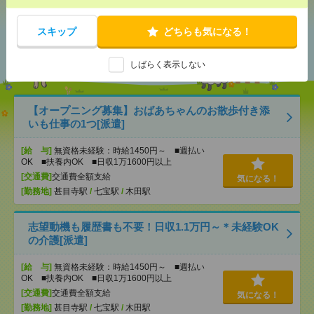
スキップ
どちらも気になる！
あなたの閲覧履歴からの
おすすめ
しばらく表示しない
【オープニング募集】おばあちゃんのお散歩付き添
いも仕事の1つ[派遣]
[給 与]
無資格未経験：時給1450円～ ■週払い
OK ■扶養内OK ■日収1万1600円以上
[交通費]
交通費全額支給
気になる！
[勤務地]
甚目寺駅
/
七宝駅
/
木田駅
志望動機も履歴書も不要！日収1.1万円～＊未経験OK
の介護[派遣]
[給 与]
無資格未経験：時給1450円～ ■週払い
OK ■扶養内OK ■日収1万1600円以上
[交通費]
交通費全額支給
気になる！
[勤務地]
甚目寺駅
/
七宝駅
/
木田駅