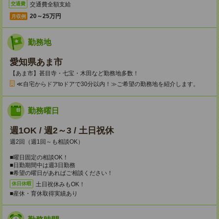
交通費全額支給
交通費
20～25万円
月収例
勤務地
愛知県あま市
【あま市】甚目寺・七宝・木田など勤務地多数！
≪自宅からドアtoドアで30分以内！≫ご希望の勤務地を紹介します。
勤務曜日
週1OK / 週2～3 / 土日祝休
週2回（週1回～も相談OK）
■曜日固定の相談OK！
■日勤期間中は週3日勤務
■希望の曜日があればご相談ください！
土日祝休みもOK！
休日休暇
■産休・育休取得実績あり