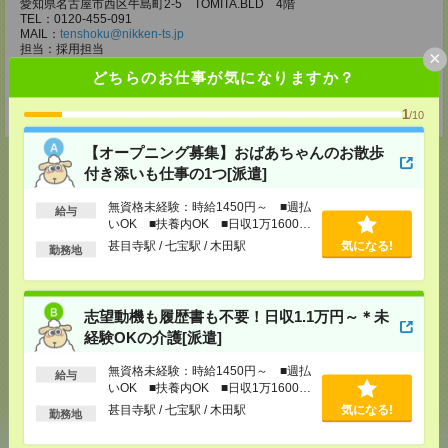
愛知県名古屋市西区牛島町2-5 TOMITA.BLD 4階
TEL：0120-455-091
MAIL：
tenshoku@nikken-ts.jp
担当：採用担当
×
どちらのお仕事が気になりますか？
登録交通費
★今ならご来社登録でQUOカード2000円分をプレゼント中★
1
/10
【オープニング募集】おばあちゃんのお散歩
付き添いも仕事の1つ[派遣]
無資格未経験：時給1450円～ ■週払
給与
応募ページへ
いOK ■扶養内OK ■日収1万1600円
以上
甚目寺駅 / 七宝駅 / 木田駅
気になる!
勤務地
気になる！
電話応募
志望動機も履歴書も不要！日収1.1万円～＊未
経験OKの介護[派遣]
メール
LINE
で送る
で送る
無資格未経験：時給1450円～ ■週払
給与
いOK ■扶養内OK ■日収1万1600円
以上
甚目寺駅 / 七宝駅 / 木田駅
気になる!
勤務地
シェア
ツイート
ブックマーク