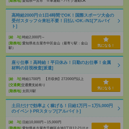
[勤務地]
愛知県一宮市 ※車通勤・バイク通勤OK
高時給2000円☆1日4時間でOK！国際スポーツ大会の
受付スタッフ☆来社不要！日払いOK♪/N1[アルバイ
ト]
[給 与]
時給2,000円～
[勤務地]
愛知県名古屋市中区金山（最寄り駅：金山
気になる！
駅）
座り仕事！高時給！平日休み！日勤のお仕事！金属
材料の目視検査[派遣]
[給 与]
時給1700円 【月収例】272000円以上
[交通費]
交通費支給有り
気になる！
[勤務地]
太田川駅
土日だけで効率よく稼げる！日給1万円～1万5,000円
のイベントPRスタッフ[アルバイト]
[給 与]
日給10,000円～15,000円
[勤務地]
愛知県名古屋市千種区今池3丁目12-21ほそ