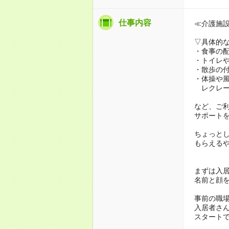
仕事内容
≪介護施
▽具体的
・食事の
・トイレ
・散歩の
・体操や
レクレー
など、ご
サポート
ちょっと
もらえる
まずは入
名前と顔
事前の職
入居者さ
スタート