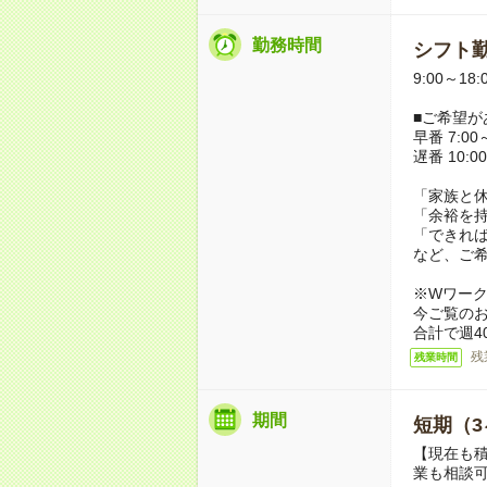
勤務時間
シフト勤
9:00～18
■ご希望が
早番 7:00～
遅番 10:00
「家族と
「余裕を
「できれ
など、ご
※Wワー
今ご覧の
合計で週4
残
残業時間
期間
短期（3
【現在も積
業も相談