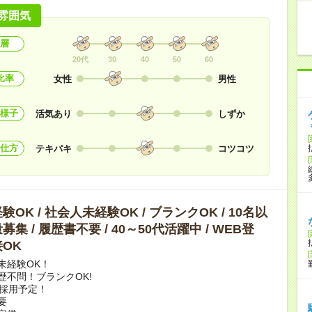
雰囲気
層
20代
30
40
50
60
比率
女性
男性
様子
活気あり
しずか
仕方
テキパキ
コツコツ
OK / 社会人未経験OK / ブランクOK / 10名以
集 / 履歴書不要 / 40～50代活躍中 / WEB登
OK
未経験OK！
歴不問！ブランクOK!
上採用予定！
要