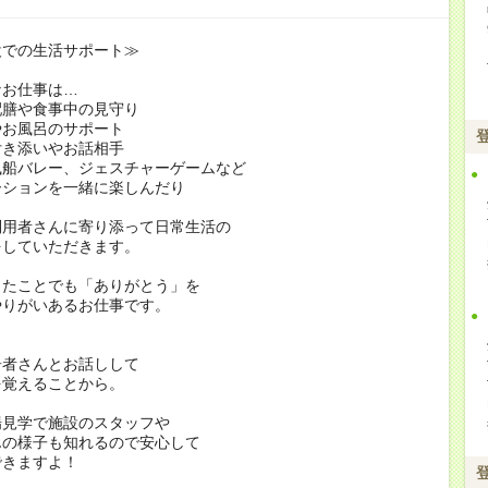
設での生活サポート≫
なお仕事は…
配膳や食事中の見守り
やお風呂のサポート
付き添いやお話相手
風船バレー、ジェスチャーゲームなど
ションを一緒に楽しんだり
利用者さんに寄り添って日常生活の
をしていただきます。
したことでも「ありがとう」を
やりがいあるお仕事です。
居者さんとお話しして
を覚えることから。
場見学で施設のスタッフや
んの様子も知れるので安心して
できますよ！