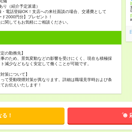
完備
あり（紹介予定派遣）
録・電話登録OK！支店への来社面談の場合、交通費として
ード2000円分】プレゼント！
談に関してもお気軽にご相談ください。
安定の勤務先】
仕事のため、景気変動などの影響を受けにくく、現在も積極採
フト減少などもなく安定して働くことが可能です。
煙対策について】
よって受動喫煙対策が異なります。詳細は職場見学時および条
にてお伝えいたします！
なる！