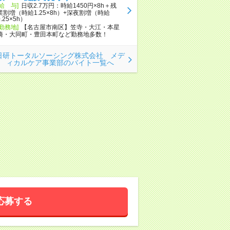
[給 与]
日収2.7万円：時給1450円×8h＋残
業割増（時給1.25×8h）+深夜割増（時給
0.25×5h）
[勤務地]
【名古屋市南区】笠寺・大江・本星
崎・大同町・豊田本町など勤務地多数！
日研トータルソーシング株式会社 メデ
ィカルケア事業部のバイト一覧へ
応募する