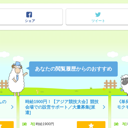
シェア
ツイート
あなたの閲覧履歴からのおすすめ
んの
時給1900円！【アジア競技大会】競技
《単
会場での設営サポート／大量募集[派
モク
遣]
[給 与]
時給1900円
[給 与]