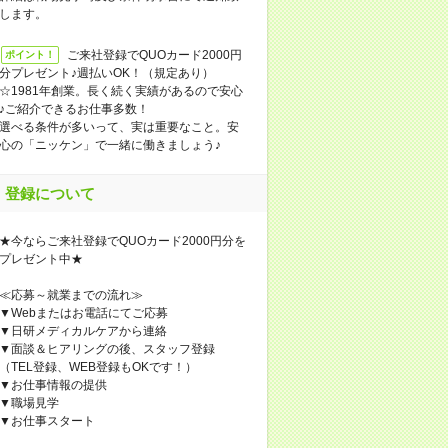
します。
ご来社登録でQUOカード2000円
ポイント！
分プレゼント♪週払いOK！（規定あり）
☆1981年創業。長く続く実績があるので安心
♪ご紹介できるお仕事多数！
選べる条件が多いって、実は重要なこと。安
心の「ニッケン」で一緒に働きましょう♪
登録について
★今ならご来社登録でQUOカード2000円分を
プレゼント中★
≪応募～就業までの流れ≫
▼Webまたはお電話にてご応募
▼日研メディカルケアから連絡
▼面談＆ヒアリングの後、スタッフ登録
（TEL登録、WEB登録もOKです！）
▼お仕事情報の提供
▼職場見学
▼お仕事スタート