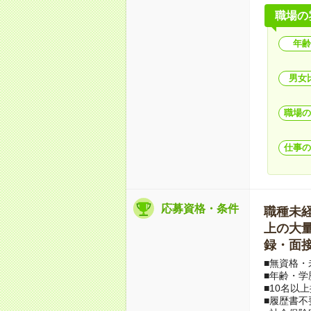
職場の
年齢
男女
職場の
仕事の
応募資格・条件
職種未経験
上の大量募
録・面接
■無資格・
■年齢・学
■10名以
■履歴書不