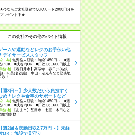
★今ならご来社登録でQUOカード2000円分を
プレゼント中★
この会社のその他のバイト情報
ゲームや運動などレクのお手伝い他
＊デイサービススタッフ
[給 与]
無資格未経験：時給1450円～ ■週
払いOK ■扶養内OK ■日収1万1600円以上
[勤務地]
【春日井市】高蔵寺・春日井(名鉄
線)・味美(名鉄線)・牛山・定光寺など勤務地
多数！
【週3日～】少人数だから負担すく
なめ＊レクや食事のサポートなど
[給 与]
無資格未経験：時給1450円～ ■週
払いOK ■扶養内OK ■日収1万1600円以上
[勤務地]
【あま市】甚目寺・七宝・木田など
勤務地多数！
【週2回＆夜勤日収2.7万円～】未経
験OK！施設で見守り