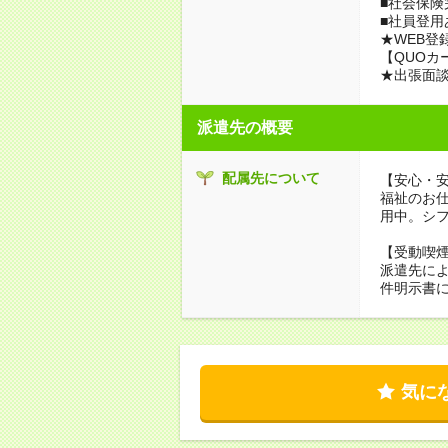
■社会保険
■社員登用
★WEB登
【QUOカ
★出張面
派遣先の概要
配属先について
【安心・
福祉のお
用中。シ
【受動喫
派遣先に
件明示書
気に