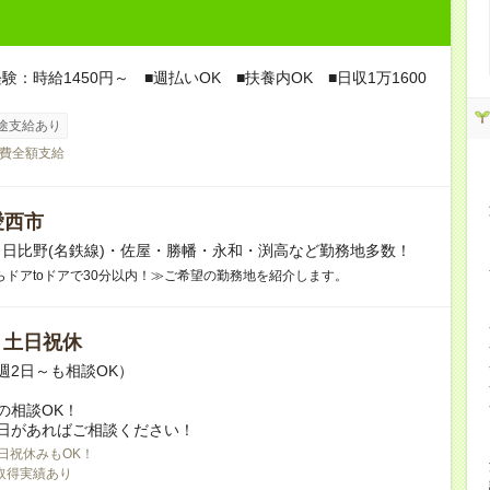
験：時給1450円～ ■週払いOK ■扶養内OK ■日収1万1600
途支給あり
費全額支給
愛西市
日比野(名鉄線)・佐屋・勝幡・永和・渕高など勤務地多数！
らドアtoドアで30分以内！≫ご希望の勤務地を紹介します。
/ 土日祝休
週2日～も相談OK）
の相談OK！
日があればご相談ください！
日祝休みもOK！
取得実績あり