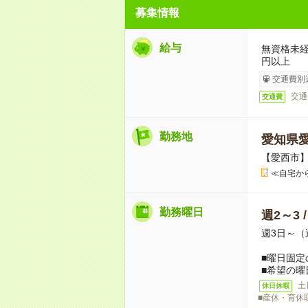
募集情報
給与
無資格未経
円以上
交通費別
交通
交通費
勤務地
愛知県
【愛西市】
≪自宅か
勤務曜日
週2～3 
週3日～（
■曜日固定
■希望の曜
土
休日休暇
■産休・育休