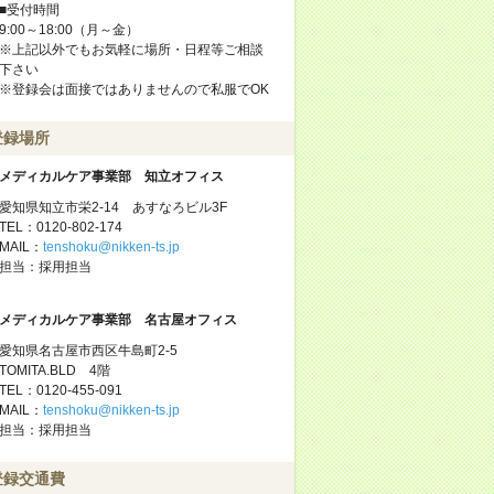
■受付時間
9:00～18:00（月～金）
※上記以外でもお気軽に場所・日程等ご相談
下さい
※登録会は面接ではありませんので私服でOK
登録場所
メディカルケア事業部 知立オフィス
愛知県知立市栄2-14 あすなろビル3F
TEL：0120-802-174
MAIL：
tenshoku@nikken-ts.jp
担当：採用担当
メディカルケア事業部 名古屋オフィス
愛知県名古屋市西区牛島町2-5
TOMITA.BLD 4階
TEL：0120-455-091
MAIL：
tenshoku@nikken-ts.jp
担当：採用担当
登録交通費