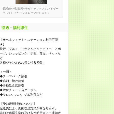
看護師や現場経験者がキャリアアドバイザー
としてしっかりフォローいたします！
待遇・福利厚生
【★ベネフィット・ステーション利用可能
★】
旅行、グルメ、リラク＆ビューティー、スポ
ーツ、ショッピング、学習、育児、ペットな
ど
各種ジャンルのお得な特典多数！
＜一例＞
◆テーマパーク割引
◆宿泊、旅行割引
◆各種飲食店割引
◆飲食チェーン店クーポン
◆サロン、スパ、ジム割引など
【受動喫煙対策について】
派遣先により受動喫煙対策が異なります。
詳細は職場見学時及び条件明示書にて通知致