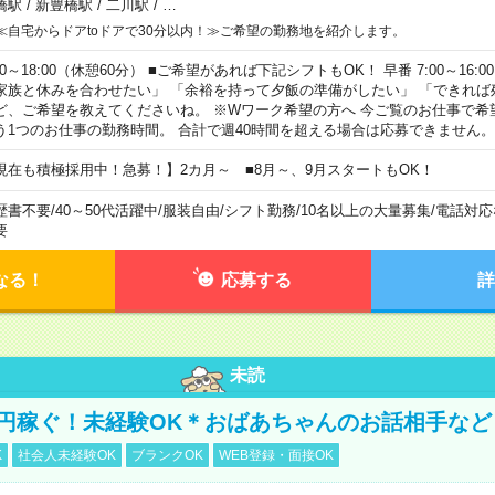
橋駅
/
新豊橋駅
/
二川駅
/
…
≪自宅からドアtoドアで30分以内！≫ご希望の勤務地を紹介します。
00～18:00（休憩60分） ■ご希望があれば下記シフトもOK！ 早番 7:00～16:00 遅
家族と休みを合わせたい」 「余裕を持って夕飯の準備がしたい」 「できれば
ど、ご希望を教えてくださいね。 ※Wワーク希望の方へ 今ご覧のお仕事で希
う1つのお仕事の勤務時間。 合計で週40時間を超える場合は応募できません。
現在も積極採用中！急募！】2カ月～ ■8月～、9月スタートもOK！
歴書不要
/
40～50代活躍中
/
服装自由
/
シフト勤務
/
10名以上の大量募集
/
電話対応
要
なる！
応募する
詳
未読
万円稼ぐ！未経験OK＊おばあちゃんのお話相手など
K
社会人未経験OK
ブランクOK
WEB登録・面接OK