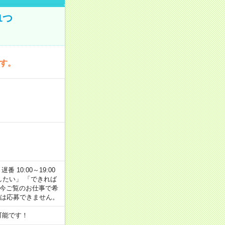
1つ
です。
番 10:00～19:00
がしたい」 「できれば
 今ご覧のお仕事で希
合は応募できません。
可能です！