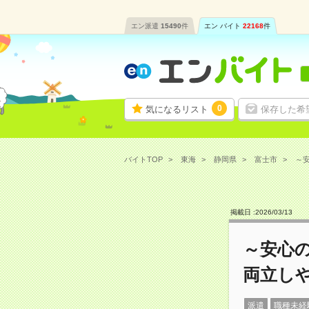
エン派遣
15490
件
エン バイト
22168
件
0
気になるリスト
保存した希
バイトTOP
東海
静岡県
富士市
～安
掲載日 :
2026
/
03
/
13
～安心
両立し
派遣
職種未経