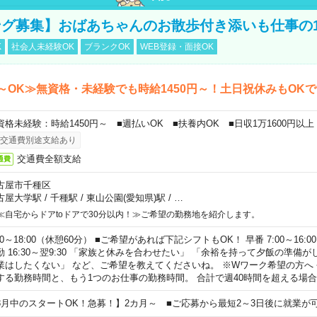
グ募集】おばあちゃんのお散歩付き添いも仕事の
K
社会人未経験OK
ブランクOK
WEB登録・面接OK
～OK≫無資格・未経験でも時給1450円～！土日祝休みもOK
資格未経験：時給1450円～ ■週払いOK ■扶養内OK ■日収1万1600円以上
交通費別途支給あり
交通費全額支給
通費
古屋市千種区
古屋大学駅
/
千種駅
/
東山公園(愛知県)駅
/
…
≪自宅からドアtoドアで30分以内！≫ご希望の勤務地を紹介します。
00～18:00（休憩60分） ■ご希望があれば下記シフトもOK！ 早番 7:00～16:00 遅
勤 16:30～翌9:30 「家族と休みを合わせたい」 「余裕を持って夕飯の準備
業はしたくない」 など、ご希望を教えてくださいね。 ※Wワーク希望の方へ
する勤務時間と、もう1つのお仕事の勤務時間。 合計で週40時間を超える場
8月中のスタートOK！急募！】2カ月～ ■ご応募から最短2～3日後に就業が