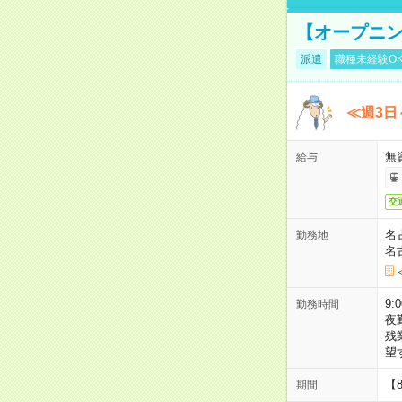
【オープニン
派遣
職種未経験O
≪週3日
無
給与
交
名
勤務地
名
9:
勤務時間
夜
残
望
【
期間