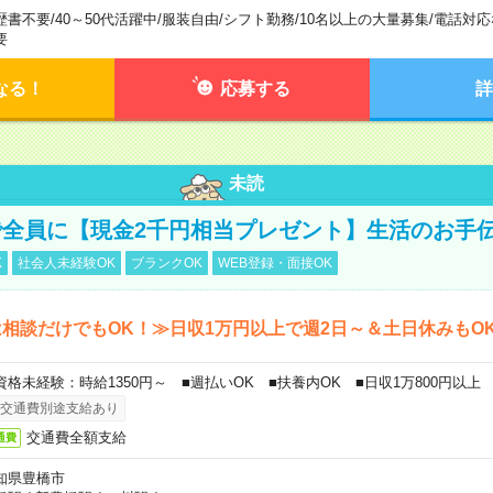
歴書不要
/
40～50代活躍中
/
服装自由
/
シフト勤務
/
10名以上の大量募集
/
電話対応
要
なる！
応募する
詳
未読
全員に【現金2千円相当プレゼント】生活のお手
K
社会人未経験OK
ブランクOK
WEB登録・面接OK
相談だけでもOK！≫日収1万円以上で週2日～＆土日休みもO
資格未経験：時給1350円～ ■週払いOK ■扶養内OK ■日収1万800円以上
交通費別途支給あり
交通費全額支給
通費
知県豊橋市