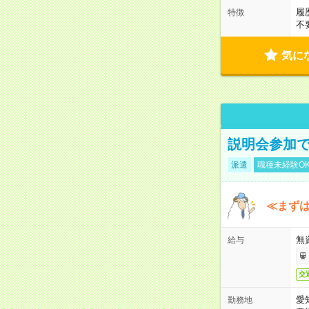
履
特徴
不
気に
説明会参加で
派遣
職種未経験O
≪まずは
無
給与
交
愛
勤務地