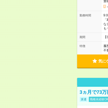
豊
9:
勤務時間
「
な
も
【
期間
履
特徴
不
気に
3ヵ月で73
派遣
職種未経験O