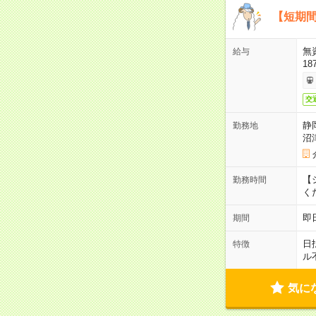
【短期間
無
給与
18
交
静
勤務地
沼
【シ
勤務時間
く
即
期間
日
特徴
ル
気に