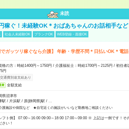
未読
万円稼ぐ！未経験OK＊おばあちゃんのお話相手など
K
社会人未経験OK
ブランクOK
WEB登録・面接OK
でガッツリ稼ぐなら介護】 年齢・学歴不問＊日払いOK＊電話
資格の方：時給1400円～1750円 / 介護福祉士：時給1700円～2125円 / 初任
75円
交通費別途支給あり
全額支給
通費
岡県沼津市
津駅
/
片浜駅
/
原(静岡県)駅
/
…
介護施設や病院など ★自宅近くの施設がいいなど勤務地ご相談ください
フト例】 07:00～16:00 09:00～18:00 17:00～09:00 ※ 上記は一例で
ださい！