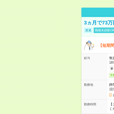
3ヵ月で73
派遣
職種未経験O
【短期間
無
給与
18
交
静
勤務地
沼
【シ
勤務時間
く