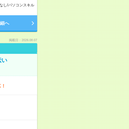
なし
/
パソコンスキル
細へ
掲載日：2026.08.07
伝い
K！