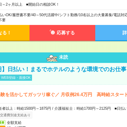
日～2ヶ月以上 ■開始日の相談OK！
払いOK
/
履歴書不要
/
40～50代活躍中
/
シフト勤務
/
10名以上の大量募集
/
電話対
不要
なる！
応募する
詳
未読
0円】日払い！まるでホテルのような環境でのお仕事
WEB登録・面接OK
験を活かしてガッツリ稼ぐ／ 月収例26.4万円 高時給スター
任者以上：時給1500円～1875円 / 介護福祉士：時給1700円～2125円 ■日払
交通費別途支給あり
全額支給
通費