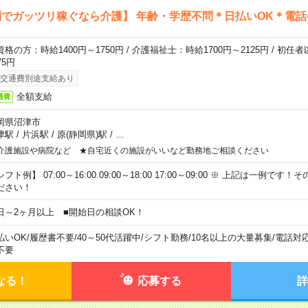
でガッツリ稼ぐなら介護】 年齢・学歴不問＊日払いOK＊電話
資格の方：時給1400円～1750円 / 介護福祉士：時給1700円～2125円 / 初任
75円
交通費別途支給あり
全額支給
通費
岡県沼津市
津駅
/
片浜駅
/
原(静岡県)駅
/
…
介護施設や病院など ★自宅近くの施設がいいなど勤務地ご相談ください
フト例】 07:00～16:00 09:00～18:00 17:00～09:00 ※ 上記は一例で
ださい！
日～2ヶ月以上 ■開始日の相談OK！
払いOK
/
履歴書不要
/
40～50代活躍中
/
シフト勤務
/
10名以上の大量募集
/
電話対
不要
なる！
応募する
詳