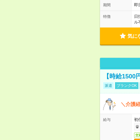
即
期間
日
特徴
ル
気に
【時給150
派遣
ブランクOK
＼介護経
初
給与
交