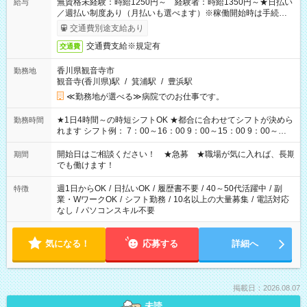
無資格未経験：時給1250円～ 経験者：時給1350円～★日払い
給与
／週払い制度あり（月払いも選べます）※稼働開始時は手続き完
了次第のお支払いとなります。
交通費別途支給あり
交通費支給※規定有
交通費
香川県観音寺市
勤務地
観音寺(香川県)駅
/
箕浦駅
/
豊浜駅
≪勤務地が選べる≫病院でのお仕事です。
★1日4時間～の時短シフトOK ★都合に合わせてシフトが決めら
勤務時間
れます シフト例： 7：00～16：00 9：00～15：00 9：00～
18：00 11：00～20：00 など ※Wワークの場合、他のお仕事と
合わせ週40時間超の就業はご案内できません ※法令に基づき、
開始日はご相談ください！ ★急募 ★職場が気に入れば、長期
期間
週20時間以上勤務は社会保険への加入対象となります ※労働者
でも働けます！
派遣法（日雇い派遣の原則禁止）により、短時間・短期間の就
業はご案内が難しい場合があります
週1日からOK
/
日払いOK
/
履歴書不要
/
40～50代活躍中
/
副
特徴
業・WワークOK
/
シフト勤務
/
10名以上の大量募集
/
電話対応
なし
/
パソコンスキル不要
気になる！
応募する
詳細へ
掲載日：2026.08.07
未読