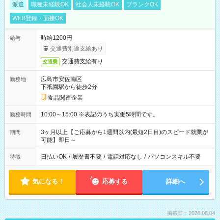
派遣
職種未経験OK
社会人未経験OK
ブランクOK
WEB登録・面接OK
時給1200円
給与
交通費別途支給あり
交通費支給有り
交通費
広島市安佐南区
勤務地
下祇園駅から徒歩2分
食品関連企業
10:00～15:00 ※表記のうち実働5時間です。
勤務時間
3ヶ月以上【ご応募から1週間以内(最短2日目)のスピード就業が
期間
可能】即日～
日払いOK
/
履歴書不要
/
電話対応なし
/
パソコンスキル不要
特徴
気になる！
応募する
詳細へ
掲載日：2026.08.04