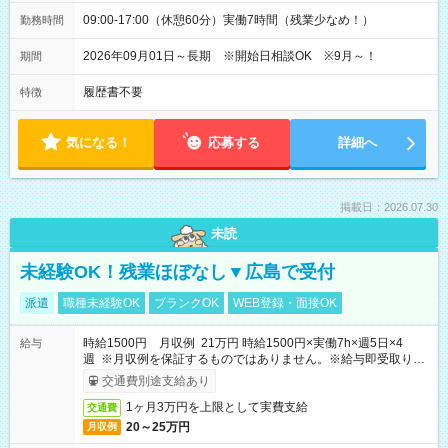
09:00-17:00（休憩60分）実働7時間（残業少なめ！）
勤務時間
2026年09月01日～長期 ※開始日相談OK ※9月～！
期間
履歴書不要
特徴
気になる！
応募する
詳細へ
掲載日：2026.07.30
未読
未経験OK！残業ほぼなし▼広島で受付
派遣
職種未経験OK
ブランクOK
WEB登録・面接OK
時給1500円 月収例 21万円 時給1500円×実働7h×週5日×4
給与
週 ※月収例を保証するものではありません。※給与即受取りサ
ービス利用可（利用条件有）
交通費別途支給あり
1ヶ月3万円を上限として実費支給
交通費
20～25万円
月収例