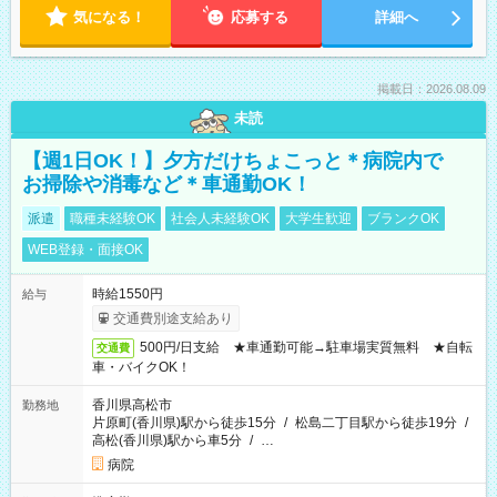
気になる！
応募する
詳細へ
掲載日：2026.08.09
未読
【週1日OK！】夕方だけちょこっと＊病院内で
お掃除や消毒など＊車通勤OK！
派遣
職種未経験OK
社会人未経験OK
大学生歓迎
ブランクOK
WEB登録・面接OK
時給1550円
給与
交通費別途支給あり
500円/日支給 ★車通勤可能→駐車場実質無料 ★自転
交通費
車・バイクOK！
香川県高松市
勤務地
片原町(香川県)駅から徒歩15分
/
松島二丁目駅から徒歩19分
/
高松(香川県)駅から車5分
/
…
病院