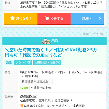
履歴書不要
/
40～50代活躍中
/
服装自由
/
シフト勤務
/
10名以
特徴
上の大量募集
/
電話対応なし
/
パソコンスキル不要
気になる！
応募する
詳細へ
掲載日：2026.08.07
未読
＼空いた時間で働く！／日払いOK×1勤務2.5万
円も可！施設での見回りなど
派遣
ブランクOK
WEB登録・面接OK
時給1400円～ 夜勤時給1700円～ 日収2.5万円～（夜勤時給
給与
1700円×15h）
交通費別途支給あり
交通費全額支給
交通費
愛媛県松山市
勤務地
松山市駅駅
/
三津浜駅
/
道後公園駅
/
…
介護施設や病院 ※ご自宅近辺からご案内可能