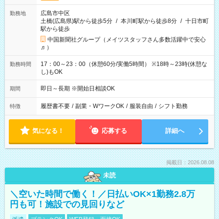
広島市中区
勤務地
土橋(広島県)駅から徒歩5分
/
本川町駅から徒歩8分
/
十日市町
駅から徒歩
中国新聞社グループ（メイツスタッフさん多数活躍中で安心
♬）
17：00～23：00（休憩60分/実働5時間） ※18時～23時(休憩な
勤務時間
し)もOK
即日～長期 ※開始日相談OK
期間
履歴書不要
/
副業・WワークOK
/
服装自由
/
シフト勤務
特徴
気になる！
応募する
詳細へ
掲載日：2026.08.08
未読
＼空いた時間で働く！／日払いOK×1勤務2.8万
円も可！施設での見回りなど