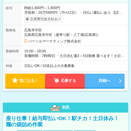
時給1,400円～1,400円
給与
月収例：20万5800円（7h×21日） ・日払い週払いあり 【試用
期間】試用期間なし
交通費別途支給あり
広島市中区
勤務地
広島県広島市中区（最寄り駅：八丁堀(広島県)）
パーソルマーケティング株式会社
10:00～18:00
勤務時間
実働時間：7時間/日 ・土日含む週3～5日勤務 選べます！土日も
休みやすい！ ・残業は有りません！
日払いOK / 10名以上の大量募集
特徴
気になる！
応募する
詳細へ
未読
座り仕事！給与即払いOK！駅チカ！土日休み！
麺の袋詰め作業