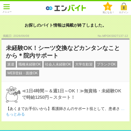
0
メニュー
気になる！
ログイン
お探しのバイト情報は掲載が終了しました。
掲載日 :2026
/
06
/
08
No.MPGKS927137-12
未経験OK！シーツ交換などカンタンなこと
から＊院内サポート
派遣
職種未経験OK
社会人未経験OK
大学生歓迎
ブランクOK
WEB登録・面接OK
≪1日4時間～＆週1日～OK！≫無資格・未経験OK
で時給1250円～スタート！
【あくまでお手伝いから】看護師さんのサポート役として、患者さ
...
もっとみる