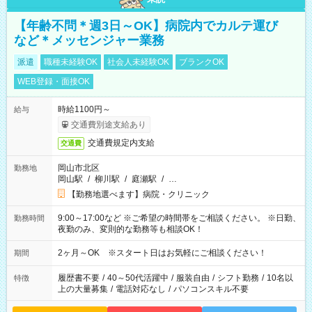
【年齢不問＊週3日～OK】病院内でカルテ運び
など＊メッセンジャー業務
派遣
職種未経験OK
社会人未経験OK
ブランクOK
WEB登録・面接OK
時給1100円～
給与
交通費別途支給あり
交通費規定内支給
交通費
岡山市北区
勤務地
岡山駅
/
柳川駅
/
庭瀬駅
/
…
【勤務地選べます】病院・クリニック
9:00～17:00など ※ご希望の時間帯をご相談ください。 ※日勤、
勤務時間
夜勤のみ、変則的な勤務等も相談OK！
2ヶ月～OK ※スタート日はお気軽にご相談ください！
期間
履歴書不要
/
40～50代活躍中
/
服装自由
/
シフト勤務
/
10名以
特徴
上の大量募集
/
電話対応なし
/
パソコンスキル不要