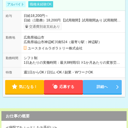
アルバイト
職種未経験OK
日給18,200円～
給与
日給（1勤務）18,200円 【試用期間】試用期間あり 試用期間の
長さ：3ヶ月 雇用形態、給与は本採用時と同じです。
交通費別途支給あり
広島県福山市
勤務地
広島県福山市神辺町川南524（最寄り駅：神辺駅）
ユースタイルラボラトリー株式会社
シフト制
勤務時間
1日あたりの実働時間：最大8時間/日 ※1か月あたりの変形労働
制（週平均40時間以内） 夜勤：17:00-翌09:00（休憩2時間）
週1日からOK / 日払いOK / 副業・WワークOK
特徴
気になる！
応募する
詳細へ
お仕事の概要
≪病院でちょっとしたお手伝い≫