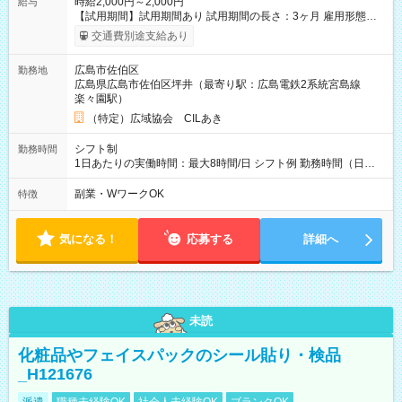
時給2,000円～2,000円
給与
【試用期間】試用期間あり 試用期間の長さ：3ヶ月 雇用形態、
給与は本採用時と同じです。
交通費別途支給あり
広島市佐伯区
勤務地
広島県広島市佐伯区坪井（最寄り駅：広島電鉄2系統宮島線
楽々園駅）
（特定）広域協会 CILあき
シフト制
勤務時間
1日あたりの実働時間：最大8時間/日 シフト例 勤務時間（日
勤）・8時～18時 （実働時間8時間 待機休憩2時間）（日勤1回
あたりの給与 2万円）
副業・WワークOK
特徴
気になる！
応募する
詳細へ
未読
化粧品やフェイスパックのシール貼り・検品
_H121676