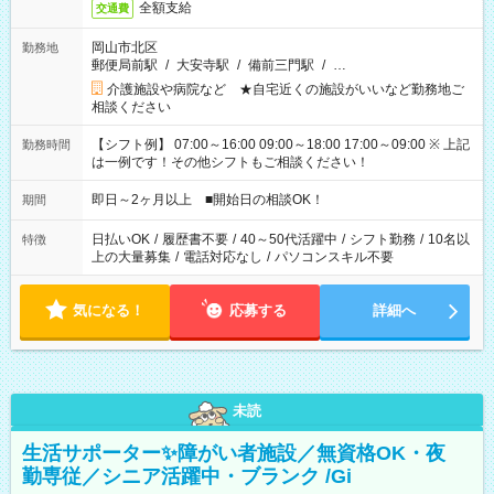
全額支給
交通費
岡山市北区
勤務地
郵便局前駅
/
大安寺駅
/
備前三門駅
/
…
介護施設や病院など ★自宅近くの施設がいいなど勤務地ご
相談ください
【シフト例】 07:00～16:00 09:00～18:00 17:00～09:00 ※ 上記
勤務時間
は一例です！その他シフトもご相談ください！
即日～2ヶ月以上 ■開始日の相談OK！
期間
日払いOK
/
履歴書不要
/
40～50代活躍中
/
シフト勤務
/
10名以
特徴
上の大量募集
/
電話対応なし
/
パソコンスキル不要
気になる！
応募する
詳細へ
未読
生活サポーター✨障がい者施設／無資格OK・夜
勤専従／シニア活躍中・ブランク /Gi