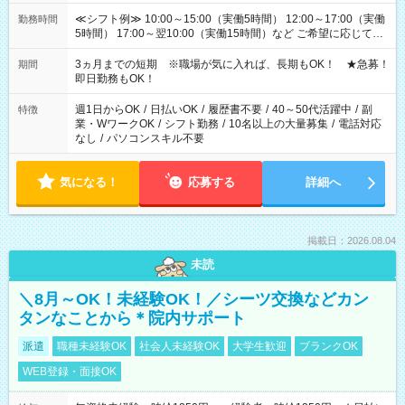
≪シフト例≫ 10:00～15:00（実働5時間） 12:00～17:00（実働
勤務時間
5時間） 17:00～翌10:00（実働15時間）など ご希望に応じて、
働く時間は調整できます！ お気軽に担当へ相談ください！
3ヵ月までの短期 ※職場が気に入れば、長期もOK！ ★急募！
期間
即日勤務もOK！
週1日からOK
/
日払いOK
/
履歴書不要
/
40～50代活躍中
/
副
特徴
業・WワークOK
/
シフト勤務
/
10名以上の大量募集
/
電話対応
なし
/
パソコンスキル不要
気になる！
応募する
詳細へ
掲載日：2026.08.04
未読
＼8月～OK！未経験OK！／シーツ交換などカン
タンなことから＊院内サポート
派遣
職種未経験OK
社会人未経験OK
大学生歓迎
ブランクOK
WEB登録・面接OK