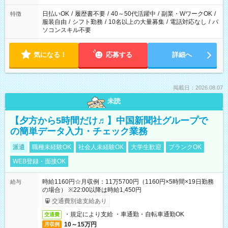
日払いOK
/
履歴書不要
/
40～50代活躍中
/
副業・WワークOK
/
特徴
服装自由
/
シフト勤務
/
10名以上の大量募集
/
電話対応なし
/
パ
ソコンスキル不要
気になる！
応募する
詳細へ
掲載日：2026.08.07
未読
【夕方から5時間だけ♬】中国新聞社グループで
の簡単データ入力・チェック業務
派遣
職種未経験OK
社会人未経験OK
大学生歓迎
ブランクOK
WEB登録・面接OK
時給1160円☆月収例：11万5700円（1160円×5時間×19日勤務
給与
の場合） ※22:00以降は時給1,450円
交通費別途支給あり
・規定により支給 ・車通勤・自転車通勤OK
交通費
10～15万円
月収例