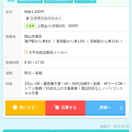
派遣
職種未経験OK
社会人未経験OK
ブランクOK
時給1,450円
給与
交通費別途支給あり
上限あり(月額)30、000円
交通費
岡山市東区
勤務地
瀬戸駅から車8分
/
香登駅から車13分
/
長船駅から車12分
/
…
大手化粧品製造メーカー
8:30～17:35
勤務時間
即日～長期
期間
日払いOK
/
履歴書不要
/
40～50代活躍中
/
副業・WワークOK
/
特徴
シフト勤務
/
10名以上の大量募集
/
電話対応なし
/
パソコンス
キル不要
気になる！
応募する
詳細へ
掲載日：2026.07.30