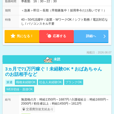
準夜勤 16：30～22：30
勤務時間
＜急募＞即日～長期（早期募集中！採用率今だけ高いです！）
期間
40～50代活躍中
/
副業・WワークOK
/
シフト勤務
/
電話対応な
特徴
し
/
パソコンスキル不要
気になる！
応募する
詳細へ
掲載日：2026.08.07
未読
3ヵ月で71万円稼ぐ！未経験OK＊おばあちゃん
のお話相手など
派遣
職種未経験OK
社会人未経験OK
ブランクOK
WEB登録・面接OK
無資格の方：時給1350円～1687円 / 介護福祉士：時給1600円～
給与
2000円 / 初任者以上：時給1450円～1812円
交通費別途支給あり