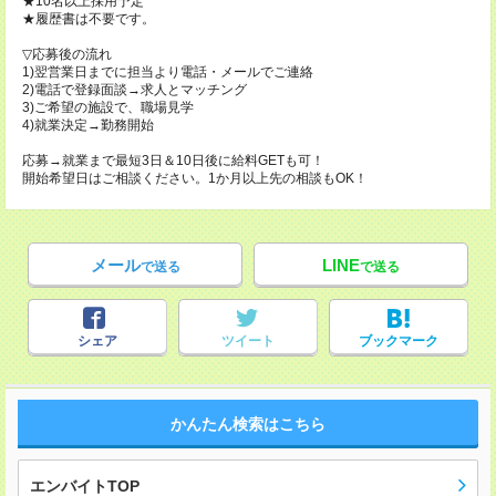
★10名以上採用予定
★履歴書は不要です。
▽応募後の流れ
1)翌営業日までに担当より電話・メールでご連絡
2)電話で登録面談→求人とマッチング
3)ご希望の施設で、職場見学
4)就業決定→勤務開始
応募→就業まで最短3日＆10日後に給料GETも可！
開始希望日はご相談ください。1か月以上先の相談もOK！
メール
LINE
で送る
で送る
シェア
ツイート
ブックマーク
かんたん検索はこちら
エンバイトTOP