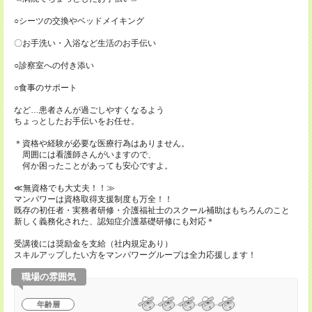
○シーツの交換やベッドメイキング
〇お手洗い・入浴など生活のお手伝い
○診察室への付き添い
○食事のサポート
など…患者さんが過ごしやすくなるよう
ちょっとしたお手伝いをお任せ。
＊資格や経験が必要な医療行為はありません。
周囲には看護師さんがいますので、
何か困ったことがあっても安心ですよ。
≪無資格でも大丈夫！！≫
マンパワーは資格取得支援制度も万全！！
既存の初任者・実務者研修・介護福祉士のスクール補助はもちろんのこと
新しく義務化された、認知症介護基礎研修にも対応＊
受講後には奨励金を支給（社内規定あり）
スキルアップしたい方をマンパワーグループは全力応援します！
職場の雰囲気
年齢層