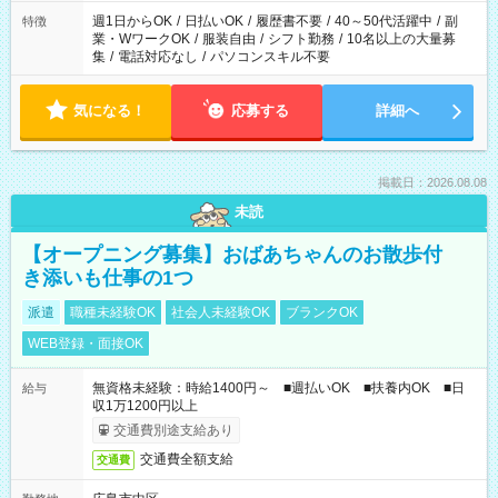
週1日からOK
/
日払いOK
/
履歴書不要
/
40～50代活躍中
/
副
特徴
業・WワークOK
/
服装自由
/
シフト勤務
/
10名以上の大量募
集
/
電話対応なし
/
パソコンスキル不要
気になる！
応募する
詳細へ
掲載日：2026.08.08
未読
【オープニング募集】おばあちゃんのお散歩付
き添いも仕事の1つ
派遣
職種未経験OK
社会人未経験OK
ブランクOK
WEB登録・面接OK
無資格未経験：時給1400円～ ■週払いOK ■扶養内OK ■日
給与
収1万1200円以上
交通費別途支給あり
交通費全額支給
交通費