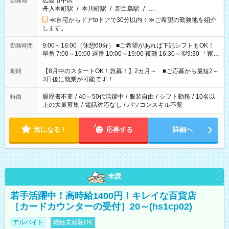
広島市中区
勤務地
舟入本町駅
/
本川町駅
/
新白島駅
/
…
≪自宅からドアtoドアで30分以内！≫ご希望の勤務地を紹介
します。
9:00～18:00（休憩60分） ■ご希望があれば下記シフトもOK！
勤務時間
早番 7:00～16:00 遅番 10:00～19:00 夜勤 16:30～翌9:30 「家族
と休みを合わせたい」 「余裕を持って夕飯の準備がしたい」
「できれば残業はしたくない」 など、ご希望を教えてください
【8月中のスタートOK！急募！】2カ月～ ■ご応募から最短2～
期間
ね。 ※Wワーク希望の方へ 今ご覧のお仕事で希望する勤務時間
3日後に就業が可能です！
と、もう1つのお仕事の勤務時間。 合計で週40時間を超える場
合は応募できません。
履歴書不要
/
40～50代活躍中
/
服装自由
/
シフト勤務
/
10名以
特徴
上の大量募集
/
電話対応なし
/
パソコンスキル不要
気になる！
応募する
詳細へ
未読
若手活躍中！高時給1400円！キレイな百貨店
［カードカウンターの受付］20～(hs1cp02)
アルバイト
職種未経験OK