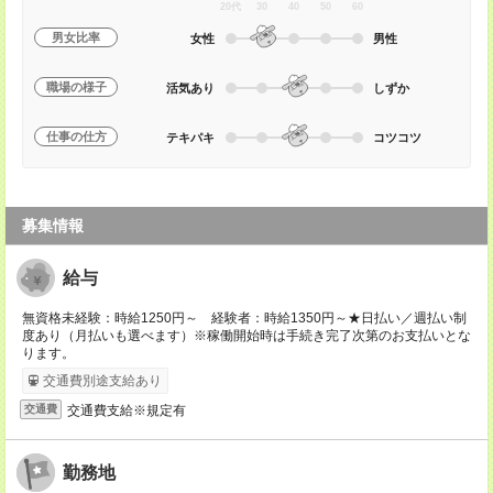
20代
30
40
50
60
男女比率
女性
男性
職場の様子
活気あり
しずか
仕事の仕方
テキパキ
コツコツ
募集情報
給与
無資格未経験：時給1250円～ 経験者：時給1350円～★日払い／週払い制
度あり（月払いも選べます）※稼働開始時は手続き完了次第のお支払いとな
ります。
交通費別途支給あり
交通費支給※規定有
交通費
勤務地