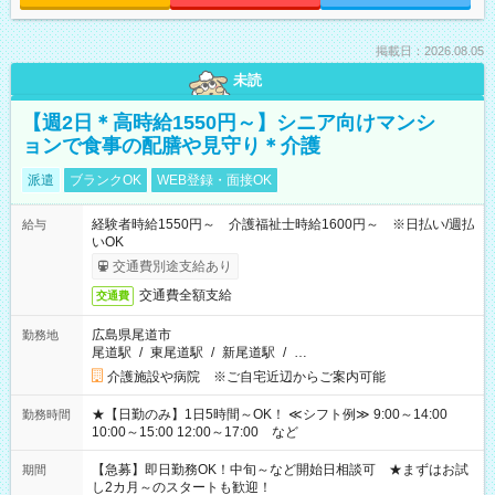
掲載日：2026.08.05
未読
【週2日＊高時給1550円～】シニア向けマンシ
ョンで食事の配膳や見守り＊介護
派遣
ブランクOK
WEB登録・面接OK
経験者時給1550円～ 介護福祉士時給1600円～ ※日払い/週払
給与
いOK
交通費別途支給あり
交通費全額支給
交通費
広島県尾道市
勤務地
尾道駅
/
東尾道駅
/
新尾道駅
/
…
介護施設や病院 ※ご自宅近辺からご案内可能
★【日勤のみ】1日5時間～OK！ ≪シフト例≫ 9:00～14:00
勤務時間
10:00～15:00 12:00～17:00 など
【急募】即日勤務OK！中旬～など開始日相談可 ★まずはお試
期間
し2カ月～のスタートも歓迎！