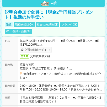
未読
説明会参加で全員に【現金2千円相当プレゼン
ト】生活のお手伝い
派遣
職種未経験OK
社会人未経験OK
ブランクOK
WEB登録・面接OK
無資格未経験：時給1400円～ ■週払いOK ■扶養内OK ■日
給与
収1万1200円以上
交通費別途支給あり
交通費全額支給
交通費
広島市南区
勤務地
広島駅
/
宇品二丁目駅
/
的場町駅
/
…
≪自宅からドアtoドアで30分以内！≫ご希望の勤務地を紹介
します。
9:00～18:00（休憩60分） ■ご希望があれば下記シフトもOK！
勤務時間
早番 7:00～16:00 遅番 10:00～19:00 「家族と休みを合わせた
い」 「余裕を持って夕飯の準備がしたい」 「できれば残業はし
たくない」 など、ご希望を教えてくださいね。 ※Wワーク希望
【現在も積極採用中！急募！】2カ月～ ■ご応募から最短2～3
期間
の方へ 今ご覧のお仕事で希望する勤務時間と、もう1つのお仕事
日後の就業も相談可能です！
の勤務時間。 合計で週40時間を超える場合は応募できません。