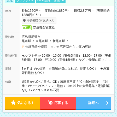
派遣
ブランクOK
WEB登録・面接OK
時給1550円～ 夜勤時給1880円～ 日収2.8万円～（夜勤時給
給与
1880円×15h）
交通費別途支給あり
交通費全額支給
交通費
広島県尾道市
勤務地
尾道駅
/
東尾道駅
/
新尾道駅
/
…
介護施設や病院 ※ご自宅近辺からご案内可能
≪シフト例≫ 10:00～15:00（実働5時間） 12:00～17:00（実働
勤務時間
5時間） 17:00～翌10:00（実働15時間）など ご希望に応じて、
働く時間は調整できます！ お気軽に担当へ相談ください！
3ヵ月までの短期 ※職場が気に入れば、長期もOK！ ★急募！
期間
即日勤務もOK！
週1日からOK
/
日払いOK
/
履歴書不要
/
40～50代活躍中
/
副
特徴
業・WワークOK
/
シフト勤務
/
10名以上の大量募集
/
電話対応
なし
/
パソコンスキル不要
気になる！
応募する
詳細へ