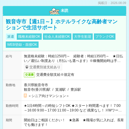
掲載日：2026.08.09
未読
観音寺市【週1日～】ホテルライクな高齢者マン
ションで生活サポート
派遣
職種未経験OK
社会人未経験OK
大学生歓迎
ブランクOK
WEB登録・面接OK
無資格未経験：時給1250円～ 経験者：時給1350円～ ★日払
給与
い／週払い制度あり（月払いも選べます）※稼働開始時は手続き
完了次第のお支払いとなります。
交通費別途支給あり
交通費全額支給※規定有
交通費
香川県観音寺市
勤務地
観音寺(香川県)駅
/
箕浦駅
/
豊浜駅
＜シニア向けマンション＞
★1日4時間～の時短シフトOK ★スタート時間選べます！ 7:00
勤務時間
～16:00 9:00～17:00 11:00～19:00 など 残業なし！ ※Wワーク
の場合、他のお仕事と合わせ週40時間超の就業はご案内できま
せん ※法令に基づき、週20時間以上勤務は社会保険への加入対
開始日はご相談ください！ ★急募 ★職場が気に入れば、長期
期間
象となります ※労働者派遣法（日雇い派遣の原則禁止）によ
でも働けます！
り、短時間・短期間の就業はご案内が難しい場合があります