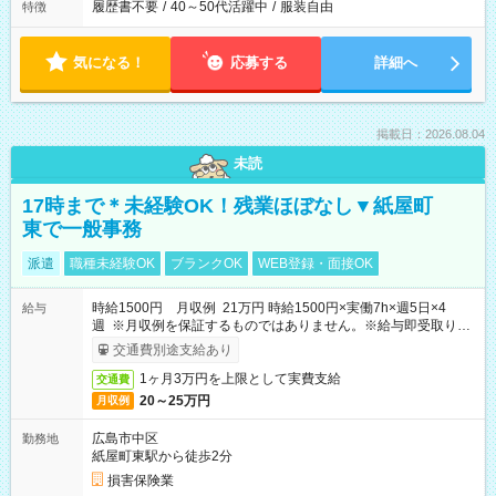
履歴書不要
/
40～50代活躍中
/
服装自由
特徴
気になる！
応募する
詳細へ
掲載日：2026.08.04
未読
17時まで＊未経験OK！残業ほぼなし▼紙屋町
東で一般事務
派遣
職種未経験OK
ブランクOK
WEB登録・面接OK
時給1500円 月収例 21万円 時給1500円×実働7h×週5日×4
給与
週 ※月収例を保証するものではありません。※給与即受取りサ
ービス利用可（利用条件有）
交通費別途支給あり
1ヶ月3万円を上限として実費支給
交通費
20～25万円
月収例
広島市中区
勤務地
紙屋町東駅から徒歩2分
損害保険業