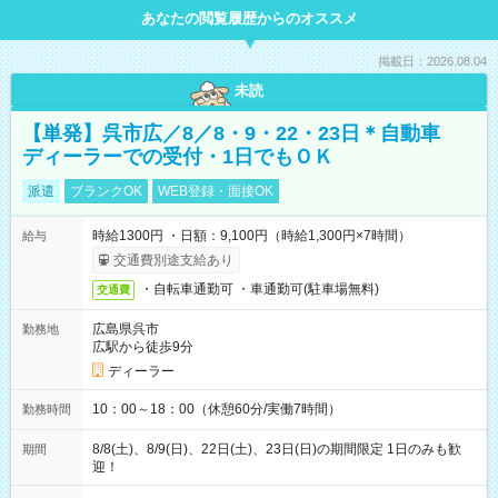
あなたの閲覧履歴からのオススメ
掲載日：2026.08.04
未読
【単発】呉市広／8／8・9・22・23日＊自動車
ディーラーでの受付・1日でもＯＫ
派遣
ブランクOK
WEB登録・面接OK
時給1300円 ・日額：9,100円（時給1,300円×7時間）
給与
交通費別途支給あり
・自転車通勤可 ・車通勤可(駐車場無料)
交通費
広島県呉市
勤務地
広駅から徒歩9分
ディーラー
10：00～18：00（休憩60分/実働7時間）
勤務時間
8/8(土)、8/9(日)、22日(土)、23日(日)の期間限定 1日のみも歓
期間
迎！