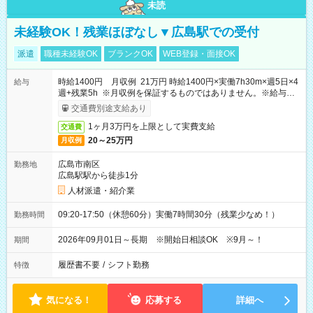
未読
未経験OK！残業ほぼなし▼広島駅での受付
派遣
職種未経験OK
ブランクOK
WEB登録・面接OK
時給1400円 月収例 21万円 時給1400円×実働7h30m×週5日×4
給与
週+残業5h ※月収例を保証するものではありません。※給与即
受取りサービス利用可（利用条件有）
交通費別途支給あり
1ヶ月3万円を上限として実費支給
交通費
20～25万円
月収例
広島市南区
勤務地
広島駅駅から徒歩1分
人材派遣・紹介業
09:20-17:50（休憩60分）実働7時間30分（残業少なめ！）
勤務時間
2026年09月01日～長期 ※開始日相談OK ※9月～！
期間
履歴書不要
/
シフト勤務
特徴
気になる！
応募する
詳細へ