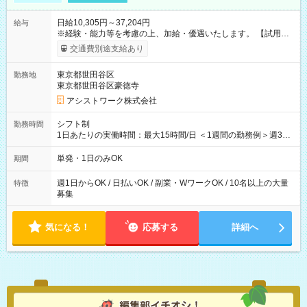
日給10,305円～37,204円
給与
※経験・能力等を考慮の上、加給・優遇いたします。 【試用期
間】試用期間なし
交通費別途支給あり
東京都世田谷区
勤務地
東京都世田谷区豪徳寺
アシストワーク株式会社
シフト制
勤務時間
1日あたりの実働時間：最大15時間/日 ＜1週間の勤務例＞週3回
勤務 勤務：月・水・金 休み：火・木・土・日 好きな時にお仕事
可能です！ ※1日あたりの最大実働時間は日勤、夜勤共に勤務し
単発・1日のみOK
期間
た時間になります。
週1日からOK / 日払いOK / 副業・WワークOK / 10名以上の大量
特徴
募集
気になる！
応募する
詳細へ