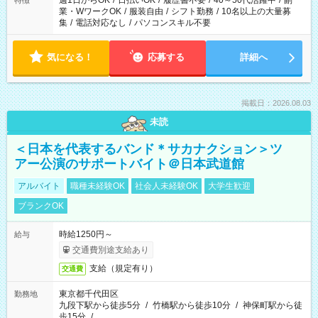
週1日からOK
/
日払いOK
/
履歴書不要
/
40～50代活躍中
/
副
特徴
業・WワークOK
/
服装自由
/
シフト勤務
/
10名以上の大量募
集
/
電話対応なし
/
パソコンスキル不要
気になる！
応募する
詳細へ
掲載日：2026.08.03
未読
＜日本を代表するバンド＊サカナクション＞ツ
アー公演のサポートバイト＠日本武道館
アルバイト
職種未経験OK
社会人未経験OK
大学生歓迎
ブランクOK
時給1250円～
給与
交通費別途支給あり
支給（規定有り）
交通費
東京都千代田区
勤務地
九段下駅から徒歩5分
/
竹橋駅から徒歩10分
/
神保町駅から徒
歩15分
/
…