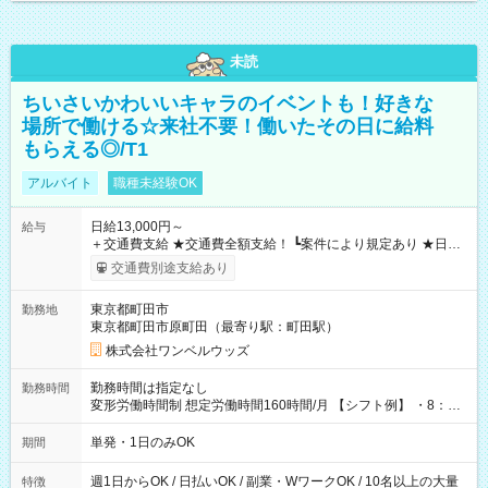
未読
ちいさいかわいいキャラのイベントも！好きな
場所で働ける☆来社不要！働いたその日に給料
もらえる◎/T1
アルバイト
職種未経験OK
日給13,000円～
給与
＋交通費支給 ★交通費全額支給！ ┗案件により規定あり ★日払
いOK！（規定あり） ┗働いたその日に現金GET♪ お仕事後はコ
交通費別途支給あり
ンビニATMから 日払い分を引き落とせます！ 【試用期間】試
用期間なし
東京都町田市
勤務地
東京都町田市原町田（最寄り駅：町田駅）
株式会社ワンベルウッズ
勤務時間は指定なし
勤務時間
変形労働時間制 想定労働時間160時間/月 【シフト例】 ・8：00
～21：00
単発・1日のみOK
期間
週1日からOK / 日払いOK / 副業・WワークOK / 10名以上の大量
特徴