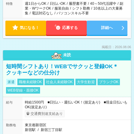
週1日からOK
/
日払いOK
/
履歴書不要
/
40～50代活躍中
/
副
特徴
業・WワークOK
/
服装自由
/
シフト勤務
/
10名以上の大量募
集
/
電話対応なし
/
パソコンスキル不要
気になる！
応募する
詳細へ
掲載日：2026.08.06
未読
短時間シフトあり！WEBでサクッと登録OK＊
クッキーなどの仕分け
派遣
職種未経験OK
社会人未経験OK
大学生歓迎
ブランクOK
WEB登録・面接OK
時給1500円 ■日払い・週払いOK！(規定あり) ■現金日払いも
給与
OK(規定あり)
交通費別途支給あり
東京都新宿区
勤務地
新宿駅
/
新宿三丁目駅