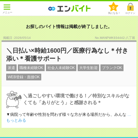
0
メニュー
気になる！
ログイン
お探しのバイト情報は掲載が終了しました。
掲載日 :2026
/
05
/
14
No.MANPWK934442-八丁堀
＼日払い×時給1600円／医療行為なし＊付き
添い＊看護サポート
派遣
職種未経験OK
社会人未経験OK
大学生歓迎
ブランクOK
WEB登録・面接OK
＼過ごしやすい環境で働ける！／特別なスキルがな
くても「ありがとう」と感謝される＊
▼病院って年齢や性別を問わず様々な方が来る場所だから、みんな
...
もっとみる