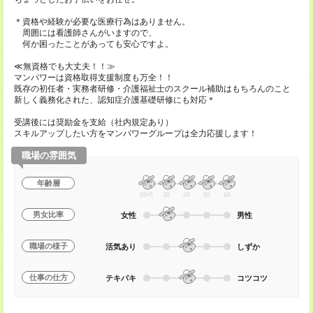
＊資格や経験が必要な医療行為はありません。
周囲には看護師さんがいますので、
何か困ったことがあっても安心ですよ。
≪無資格でも大丈夫！！≫
マンパワーは資格取得支援制度も万全！！
既存の初任者・実務者研修・介護福祉士のスクール補助はもちろんのこと
新しく義務化された、認知症介護基礎研修にも対応＊
受講後には奨励金を支給（社内規定あり）
スキルアップしたい方をマンパワーグループは全力応援します！
職場の雰囲気
年齢層
20代
30
40
50
60
男女比率
女性
男性
職場の様子
活気あり
しずか
仕事の仕方
テキパキ
コツコツ