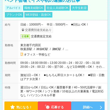
ベント会場でイスや机の運搬のお仕事
アルバイト
職種未経験OK
社会人未経験OK
大学生歓迎
ブランクOK
WEB登録・面接OK
日給：10000円～ 半日：5000円～ ■日払いOK！
給与
交通費別途支給あり
交通費規定支給
交通費
東京都千代田区
勤務地
秋葉原駅
/
神保町駅
/
麹町駅
/
…
オフィス・学校など
09:00～18:00 09:00～13:00 20:00～24：00 22：00～31:00
勤務時間
20:00～24：00 22：00～翌7:00 …など1日4時間～OK！ その他
シフトもございます！ お気軽にご相談ください！
激短1日～OK！ ■もちろん即日スタートもOK！ ■曜日・日数
期間
はアナタ次第！
週1日からOK
/
日払いOK
/
履歴書不要
/
40～50代活躍中
/
副
特徴
業・WワークOK
/
シフト勤務
/
10名以上の大量募集
/
電話対応
なし
/
パソコンスキル不要
気になる！
応募する
詳細へ