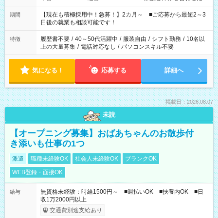
い」 「余裕を持って夕飯の準備がしたい」 「できれば残業はし
たくない」 など、ご希望を教えてくださいね。 ※Wワーク希望
【現在も積極採用中！急募！】2カ月～ ■ご応募から最短2～3
期間
の方へ 今ご覧のお仕事で希望する勤務時間と、もう1つのお仕事
日後の就業も相談可能です！
の勤務時間。 合計で週40時間を超える場合は応募できません。
履歴書不要
/
40～50代活躍中
/
服装自由
/
シフト勤務
/
10名以
特徴
上の大量募集
/
電話対応なし
/
パソコンスキル不要
気になる！
応募する
詳細へ
掲載日：2026.08.07
未読
【オープニング募集】おばあちゃんのお散歩付
き添いも仕事の1つ
派遣
職種未経験OK
社会人未経験OK
ブランクOK
WEB登録・面接OK
無資格未経験：時給1500円～ ■週払いOK ■扶養内OK ■日
給与
収1万2000円以上
交通費別途支給あり