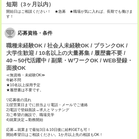
短期（3ヶ月以内）
開始日はご相談ください！ ★急募 ★職場が気に入れば、長期でも働けま
す！
応募資格・条件
職種未経験OK / 社会人未経験OK / ブランクOK /
大学生歓迎 / 10名以上の大量募集 / 履歴書不要 /
40～50代活躍中 / 副業・WワークOK / WEB登録・
面接OK
≪無資格・未経験OK≫
年齢不問
★10名以上採用予定
★履歴書は不要です。
▽応募後の流れ
1)翌営業日までに担当より電話・メールでご連絡
2)電話で登録面談→求人とマッチング
3)ご希望の施設で、職場見学
4)就業決定→勤務開始
応募→就業まで最短3日＆10日後に給料GETも可！
開始希望日はご相談ください。1か月以上先の相談もOK！