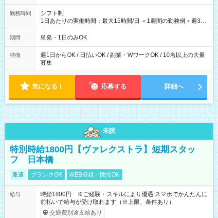
シフト制
勤務時間
1日あたりの実働時間：最大15時間/日 ＜1週間の勤務例＞週3回
勤務 勤務：月・水・金 休み：火・木・土・日 好きな時にお仕事
可能です！ ※1日あたりの最大実働時間は日勤、夜勤共に勤務し
単発・1日のみOK
期間
た時間になります。
週1日からOK / 日払いOK / 副業・WワークOK / 10名以上の大量
特徴
募集
気になる！
応募する
詳細へ
未読
特別時給1800円【ヴァレクストラ】短期スタッ
フ 日本橋
派遣
ブランクOK
WEB登録・面接OK
時給1800円 ※ご経験・スキルにより優遇 スマホでかんたんに
給与
前払いで給与が受け取れます（※上限、条件あり）
交通費別途支給あり