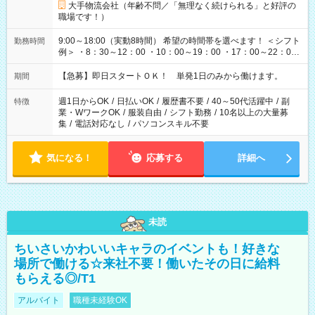
大手物流会社（年齢不問／「無理なく続けられる」と好評の
職場です！）
9:00～18:00（実動8時間） 希望の時間帯を選べます！ ＜シフト
勤務時間
例＞ ・8：30～12：00 ・10：00～19：00 ・17：00～22：00
・13：00～22：00 ・22：00～翌6：00 など
【急募】即日スタートＯＫ！ 単発1日のみから働けます。
期間
週1日からOK
/
日払いOK
/
履歴書不要
/
40～50代活躍中
/
副
特徴
業・WワークOK
/
服装自由
/
シフト勤務
/
10名以上の大量募
集
/
電話対応なし
/
パソコンスキル不要
気になる！
応募する
詳細へ
未読
ちいさいかわいいキャラのイベントも！好きな
場所で働ける☆来社不要！働いたその日に給料
もらえる◎/T1
アルバイト
職種未経験OK