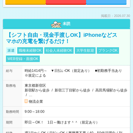
掲載日：2026.07.30
未読
【シフト自由・現金手渡しOK】iPhoneなどス
マホの充電を繋げるだけ！
派遣
職種未経験OK
社会人未経験OK
大学生歓迎
ブランクOK
WEB登録・面接OK
時給1414円～ ▼日払いOK（規定あり） ■初勤務手当あり
給与
※規定による
東京都新宿区
勤務地
新宿駅から徒歩
/
新宿三丁目駅から徒歩
/
高田馬場駅から徒歩
/
…
物流企業
9:00～18:00
勤務時間
即日～OK！ 1日～働けます＾＾（規定あり）
期間