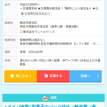
日給13,000円～
給与
＋交通費支給 ★交通費全額支給！ ┗案件により規定あり ★日払
いOK！（規定あり） ┗働いたその日に現金GET♪ お仕事後はコ
交通費別途支給あり
ンビニATMから 日払い分を引き落とせます！ 【試用期間】試
用期間なし
横浜市港北区
勤務地
神奈川県横浜市港北区（最寄り駅：新横浜駅）
株式会社ワンベルウッズ
勤務時間は指定なし
勤務時間
変形労働時間制 想定労働時間160時間/月 【シフト例】 ・8：00
～21：00
単発・1日のみOK
期間
週1日からOK / 日払いOK / 副業・WワークOK / 10名以上の大量
特徴
募集
気になる！
応募する
詳細へ
未読
<タイパ抜群>和菓子のパック詰め／軽作業（夜