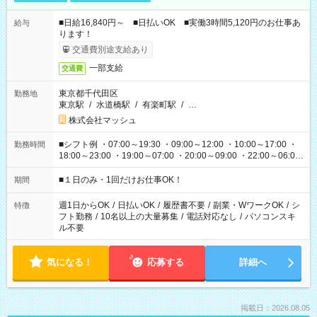
■日給16,840円～ ■日払いOK ■実働3時間5,120円のお仕事あ
給与
ります！
交通費別途支給あり
一部支給
交通費
東京都千代田区
勤務地
東京駅
/
水道橋駅
/
有楽町駅
/
…
株式会社マッシュ
■シフト例 ・07:00～19:30 ・09:00～12:00 ・10:00～17:00 ・
勤務時間
18:00～23:00 ・19:00～07:00 ・20:00～09:00 ・22:00～06:00
etc ★最短で3時間で5,120円のお仕事から 15時間で2万円近く稼
げるお仕事も！ ご希望のお時間に合わせてご紹介！ ※シフトは
■１日のみ・1回だけお仕事OK！
期間
現場によって異なります。 ※勿論、休憩時間はあるのでご安心
ください！
週1日からOK
/
日払いOK
/
履歴書不要
/
副業・WワークOK
/
シ
特徴
フト勤務
/
10名以上の大量募集
/
電話対応なし
/
パソコンスキ
ル不要
気になる！
応募する
詳細へ
掲載日：2026.08.05