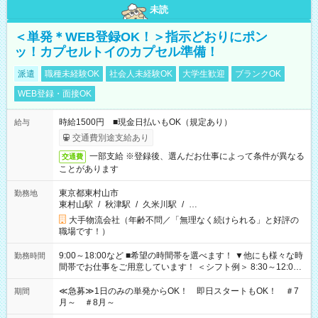
未読
＜単発＊WEB登録OK！＞指示どおりにポン
ッ！カプセルトイのカプセル準備！
派遣
職種未経験OK
社会人未経験OK
大学生歓迎
ブランクOK
WEB登録・面接OK
時給1500円 ■現金日払いもOK（規定あり）
給与
交通費別途支給あり
一部支給 ※登録後、選んだお仕事によって条件が異なる
交通費
ことがあります
東京都東村山市
勤務地
東村山駅
/
秋津駅
/
久米川駅
/
…
大手物流会社（年齢不問／「無理なく続けられる」と好評の
職場です！）
9:00～18:00など ■希望の時間帯を選べます！ ▼他にも様々な時
勤務時間
間帯でお仕事をご用意しています！ ＜シフト例＞ 8:30～12:00
17:00～22:00 13:00～22:00 22:00～翌6:00 など
≪急募≫1日のみの単発からOK！ 即日スタートもOK！ ＃7
期間
月～ ＃8月～