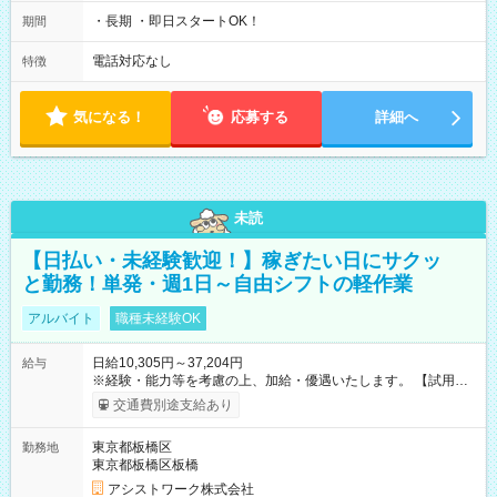
・長期 ・即日スタートOK！
期間
電話対応なし
特徴
気になる！
応募する
詳細へ
未読
【日払い・未経験歓迎！】稼ぎたい日にサクッ
と勤務！単発・週1日～自由シフトの軽作業
アルバイト
職種未経験OK
日給10,305円～37,204円
給与
※経験・能力等を考慮の上、加給・優遇いたします。 【試用期
間】試用期間なし
交通費別途支給あり
東京都板橋区
勤務地
東京都板橋区板橋
アシストワーク株式会社