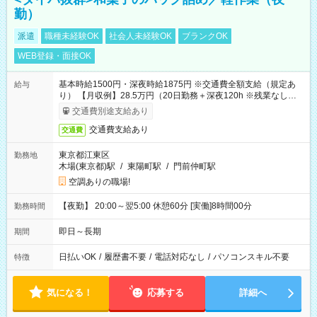
勤）
派遣
職種未経験OK
社会人未経験OK
ブランクOK
WEB登録・面接OK
基本時給1500円・深夜時給1875円 ※交通費全額支給（規定あ
給与
り） 【月収例】28.5万円（20日勤務＋深夜120h ※残業なしの場
合）
交通費別途支給あり
交通費支給あり
交通費
東京都江東区
勤務地
木場(東京都)駅
/
東陽町駅
/
門前仲町駅
空調ありの職場!
【夜勤】 20:00～翌5:00 休憩60分 [実働]8時間00分
勤務時間
即日～長期
期間
日払いOK
/
履歴書不要
/
電話対応なし
/
パソコンスキル不要
特徴
気になる！
応募する
詳細へ