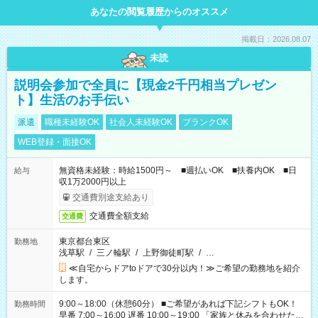
あなたの閲覧履歴からのオススメ
掲載日：2026.08.07
未読
説明会参加で全員に【現金2千円相当プレゼン
ト】生活のお手伝い
派遣
職種未経験OK
社会人未経験OK
ブランクOK
WEB登録・面接OK
無資格未経験：時給1500円～ ■週払いOK ■扶養内OK ■日
給与
収1万2000円以上
交通費別途支給あり
交通費全額支給
交通費
東京都台東区
勤務地
浅草駅
/
三ノ輪駅
/
上野御徒町駅
/
…
≪自宅からドアtoドアで30分以内！≫ご希望の勤務地を紹介
します。
9:00～18:00（休憩60分） ■ご希望があれば下記シフトもOK！
勤務時間
早番 7:00～16:00 遅番 10:00～19:00 「家族と休みを合わせた