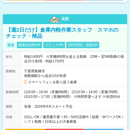
未読
【週2日だけ】倉庫内軽作業スタッフ スマホの
チェック・検品
派遣
職種未経験OK
ブランクOK
WEB登録・面接OK
時給1400円 ※実働8時間を超える勤務、22時～翌5時勤務の場
給与
合25％割増：時給1750円
千葉県船橋市
勤務地
南船橋駅から徒歩10分程度
スマートフォンを取り扱う倉庫
(1)9:00～18:00（実働8時間） (2)10:00～18:00（実働7時間）
勤務時間
(3)10:00～17:00（実働6時間） ※時間帯選べます ※休憩60分
長期 2026年9月スタート予定
期間
日払いOK
/
履歴書不要
/
40～50代活躍中
/
副業・WワークOK
/
特徴
シフト勤務
/
10名以上の大量募集