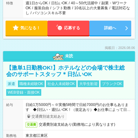
週1日からOK
/
日払いOK
/
40～50代活躍中
/
副業・Wワーク
特徴
OK
/
服装自由
/
シフト勤務
/
10名以上の大量募集
/
電話対応な
し
/
パソコンスキル不要
気になる！
応募する
詳細へ
掲載日：2026.08.06
未読
【激単1日勤務OK!】ホテルなどの会場で株主総
会のサポートスタッフ＊日払いOK
派遣
職種未経験OK
社会人未経験OK
大学生歓迎
ブランクOK
WEB登録・面接OK
日給1万5000円～※実働5時間で日給7000円のお仕事もありま
給与
す ◆日払い・週払いOK！（規定あり）◆お仕事によって日給
も異なります
交通費別途支給あり
交通費別途支給あり(勤務地により異なります)
交通費
東京都江東区
勤務地