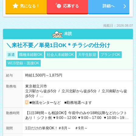
気になる！
応募する
詳細へ
掲載日：2026.08.07
未読
＼来社不要／単発1日OK＊チラシの仕分け
派遣
職種未経験OK
社会人未経験OK
大学生歓迎
ブランクOK
WEB登録・面接OK
時給1,500円～1,875円
給与
東京都立川市
勤務地
立川駅から徒歩5分
/
立川北駅から徒歩5分
/
立川南駅から徒
歩5分
/
…
■物流センターなど ■勤務地選べます
【1日3時間～も相談OK!】午前中のみや18時以降などのシフト
勤務時間
あり！ シフト例 ▼9:00～12:00 ▼9:00～17:00 ▼10:00～19:00
▼18:00～21:00
1日だけの単発OK！＃8月～ ＃9月～
期間