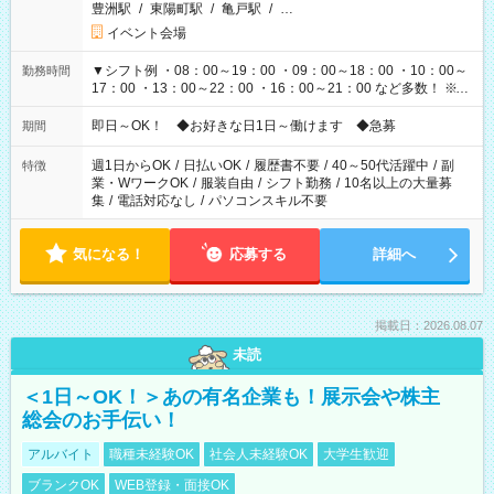
豊洲駅
/
東陽町駅
/
亀戸駅
/
…
イベント会場
▼シフト例 ・08：00～19：00 ・09：00～18：00 ・10：00～
勤務時間
17：00 ・13：00～22：00 ・16：00～21：00 など多数！ ※お
仕事により勤務時間が異なります
即日～OK！ ◆お好きな日1日～働けます ◆急募
期間
週1日からOK
/
日払いOK
/
履歴書不要
/
40～50代活躍中
/
副
特徴
業・WワークOK
/
服装自由
/
シフト勤務
/
10名以上の大量募
集
/
電話対応なし
/
パソコンスキル不要
気になる！
応募する
詳細へ
掲載日：2026.08.07
未読
＜1日～OK！＞あの有名企業も！展示会や株主
総会のお手伝い！
アルバイト
職種未経験OK
社会人未経験OK
大学生歓迎
ブランクOK
WEB登録・面接OK