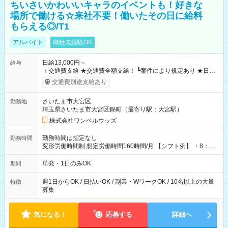
ちいさいかわいいキャラのイベントも！好きな
場所で働ける☆来社不要！働いたその日に給料
もらえる◎/T1
アルバイト
職種未経験OK
日給13,000円～
給与
＋交通費支給 ★交通費全額支給！ ┗案件により規定あり ★日払
いOK！（規定あり） ┗働いたその日に現金GET♪ お仕事後はコ
交通費別途支給あり
ンビニATMから 日払い分を引き落とせます！ 【試用期間】試
用期間なし
さいたま市大宮区
勤務地
埼玉県さいたま市大宮区錦町（最寄り駅：大宮駅）
株式会社ワンベルウッズ
勤務時間は指定なし
勤務時間
変形労働時間制 想定労働時間160時間/月 【シフト例】 ・8：00
～21：00
単発・1日のみOK
期間
週1日からOK / 日払いOK / 副業・WワークOK / 10名以上の大量
特徴
募集
気になる！
応募する
詳細へ