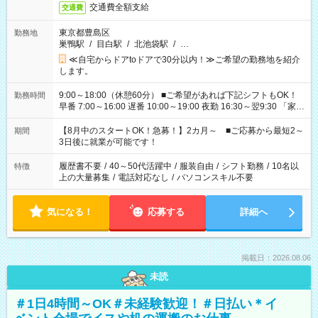
交通費全額支給
交通費
東京都豊島区
勤務地
巣鴨駅
/
目白駅
/
北池袋駅
/
…
≪自宅からドアtoドアで30分以内！≫ご希望の勤務地を紹介
します。
9:00～18:00（休憩60分） ■ご希望があれば下記シフトもOK！
勤務時間
早番 7:00～16:00 遅番 10:00～19:00 夜勤 16:30～翌9:30 「家族
と休みを合わせたい」 「余裕を持って夕飯の準備がしたい」
「できれば残業はしたくない」 など、ご希望を教えてください
【8月中のスタートOK！急募！】2カ月～ ■ご応募から最短2～
期間
ね。 ※Wワーク希望の方へ 今ご覧のお仕事で希望する勤務時間
3日後に就業が可能です！
と、もう1つのお仕事の勤務時間。 合計で週40時間を超える場
合は応募できません。
履歴書不要
/
40～50代活躍中
/
服装自由
/
シフト勤務
/
10名以
特徴
上の大量募集
/
電話対応なし
/
パソコンスキル不要
気になる！
応募する
詳細へ
掲載日：2026.08.06
未読
＃1日4時間～OK＃未経験歓迎！＃日払い＊イ