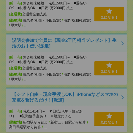
[給 与]
無資格未経験：時給1500円～ ■週払い
OK ■扶養内OK ■日収1万2000円以上
[交通費]
交通費全額支給
気になる！
[勤務地]
海老名(相鉄・小田急)駅
/
海老名(相模線)駅
/
厚木駅
/
…
説明会参加で全員に【現金2千円相当プレゼント】生
活のお手伝い[派遣]
[給 与]
無資格未経験：時給1500円～ ■週払い
OK ■扶養内OK ■日収1万2000円以上
[交通費]
交通費全額支給
気になる！
[勤務地]
海老名(相鉄・小田急)駅
/
海老名(相模線)駅
/
厚木駅
/
…
【シフト自由・現金手渡しOK】iPhoneなどスマホの
充電を繋げるだけ！[派遣]
[給 与]
時給1414円～ ▼日払いOK（規定あ
り） ■初勤務手当あり ※規定による
[勤務地]
新宿駅から徒歩
/
新宿三丁目駅から徒歩
/
気になる！
高田馬場駅から徒歩
/
…