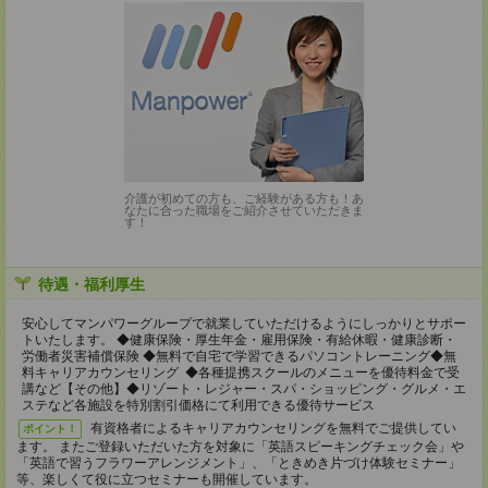
介護が初めての方も、ご経験がある方も！あ
なたに合った職場をご紹介させていただきま
す！
待遇・福利厚生
安心してマンパワーグループで就業していただけるようにしっかりとサポー
トいたします。 ◆健康保険・厚生年金・雇用保険・有給休暇・健康診断・
労働者災害補償保険 ◆無料で自宅で学習できるパソコントレーニング◆無
料キャリアカウンセリング ◆各種提携スクールのメニューを優待料金で受
講など【その他】◆リゾート・レジャー・スパ・ショッピング・グルメ・エ
ステなど各施設を特別割引価格にて利用できる優待サービス
有資格者によるキャリアカウンセリングを無料でご提供してい
ポイント！
ます。 またご登録いただいた方を対象に「英語スピーキングチェック会」や
「英語で習うフラワーアレンジメント」、「ときめき片づけ体験セミナー」
等、楽しくて役に立つセミナーも開催しています。