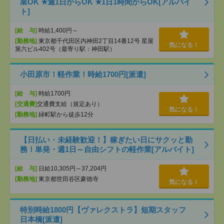
業OK ★週1日からOK ★1日1時間からOK[アルバイ
ト]
[給 与]
時給1,400円～
[勤務地]
東京都千代田区内神田2丁目14番12号 星屋
気になる！
第六ビル402号（最寄り駅：神田駅）
小田原市！軽作業！時給1700円[派遣]
[給 与]
時給1700円
[交通費]
交通費支給（規定あり）
気になる！
[勤務地]
緑町駅から徒歩12分
【日払い・未経験歓迎！】稼ぎたい日にサクッと勤
務！単発・週1日～自由シフトの軽作業[アルバイト]
[給 与]
日給10,305円～37,204円
[勤務地]
東京都世田谷区豪徳寺
気になる！
特別時給1800円【ヴァレクストラ】短期スタッフ
日本橋[派遣]