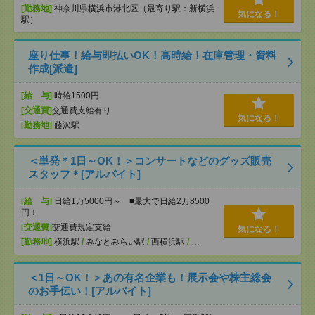
[勤務地]
神奈川県横浜市港北区（最寄り駅：新横浜
気になる！
駅）
座り仕事！給与即払いOK！高時給！在庫管理・資料
作成[派遣]
[給 与]
時給1500円
[交通費]
交通費支給有り
気になる！
[勤務地]
藤沢駅
＜単発＊1日～OK！＞コンサートなどのグッズ販売
スタッフ＊[アルバイト]
[給 与]
日給1万5000円～ ■最大で日給2万8500
円！
[交通費]
交通費規定支給
気になる！
[勤務地]
横浜駅
/
みなとみらい駅
/
西横浜駅
/
…
＜1日～OK！＞あの有名企業も！展示会や株主総会
のお手伝い！[アルバイト]