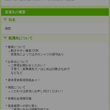
派遣先の概要
社名
病院
配属先について
＊服装について
→動きやすい服装でOK
派遣先によってはポロシャツの貸与あり
＊お休みについて
→ご希望お聞かせください！
子育て・家事優先で／はじめは日数少なめで
などなど
＊産休育休取得実績あり！
＊病院について
→こだわりは担当にお申し付けください！
＊各種社会保険完備
＊直接雇用への切り替え
→ご希望があれば調整可能です