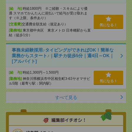
[給 与]
時給1800円 ※ご経験・スキルにより優
遇 スマホでかんたんに前払いで給与が受け取れま
す（※上限、条件あり）
[交通費]
交通費全額支給（規定あり）
気になる！
[勤務地]
東京都中央区 東京メトロ 日本橋駅から直
結（徒歩1分）
事務未経験採用♪タイピングができればOK！簡単な
業務からスタート♪｜駅チカ徒歩5分｜週4日～OK｜
[アルバイト]
[給 与]
時給1,300円～1,500円
[勤務地]
神奈川県横浜市中区相生町3-63ヤオマサビ
気になる！
ル5階（最寄り駅：関内駅）
すべて見る