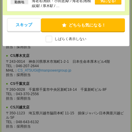
海老名(相鉄・小田急)駅 / 海老名(相模
気になる!
勤務地
〒370-0831 群馬県高崎市あら町167 高崎第一生命ビルディング11Ｆ
線)駅 / 厚木駅 / …
TEL：027-320-6558
MAIL：
CS_TAKASAKI@manpowergroup.jp
担当：採用担当
スキップ
どちらも気になる！
CS宇都宮支店
〒321-0953 栃木県宇都宮市東宿郷3-2-18 高知穂ビル2Ｆ
TEL：0120-923-962
しばらく表示しない
MAIL：
CS_UTSUNOMIYA@manpowergroup.jp
担当：採用担当
CS厚木支店
〒243-0014 神奈川県厚木市旭町1-2-1 日本生命本厚木ビル4階
TEL：046-207-2644
MAIL：
CS_ATSUGI@manpowergroup.jp
担当：採用担当
CS千葉支店
〒260-0028 千葉県千葉市中央区新町18-14 千葉新町ビル 8F
TEL：043-370-2556
担当：採用担当
CS川越支店
〒350-1123 埼玉県川越市脇田本町 11-15 損保ジャパン日本興亜川越ビ
ル 5F
TEL：048-643-6132
担当：採用担当