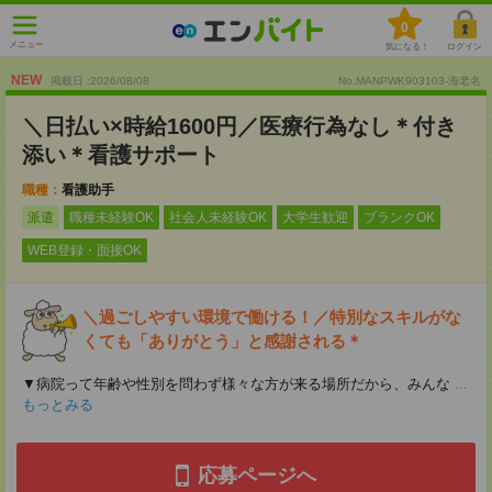
0
メニュー
気になる！
ログイン
NEW
掲載日 :2026
/
08
/
08
No.MANPWK903103-海老名
＼日払い×時給1600円／医療行為なし＊付き
添い＊看護サポート
職種：
看護助手
派遣
職種未経験OK
社会人未経験OK
大学生歓迎
ブランクOK
WEB登録・面接OK
＼過ごしやすい環境で働ける！／特別なスキルがな
くても「ありがとう」と感謝される＊
▼病院って年齢や性別を問わず様々な方が来る場所だから、みんな
...
もっとみる
応募ページへ