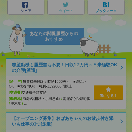
シェア
ツイート
ブックマーク
あなたの閲覧履歴からの
おすすめ
志望動機も履歴書も不要！日収1.2万円～＊未経験OK
の介護[派遣]
[給 与]
無資格未経験：時給1500円～ ■週払い
OK ■扶養内OK ■日収1万2000円以上
[交通費]
交通費全額支給
気になる！
[勤務地]
海老名(相鉄・小田急)駅
/
海老名(相模線)駅
/
厚木駅
/
…
【オープニング募集】おばあちゃんのお散歩付き添
いも仕事の1つ[派遣]