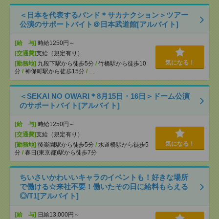
＜日本を代表するバンド＊サカナクション＞ツアー
公演のサポートバイト＠日本武道館[アルバイト]
[給 与]
時給1250円～
[交通費]
支給（規定有り）
気になる！
[勤務地]
九段下駅から徒歩5分
/
竹橋駅から徒歩10
分
/
神保町駅から徒歩15分
/
…
＜SEKAI NO OWARI＊8月15日・16日＞ドーム公演
のサポートバイト[アルバイト]
[給 与]
時給1250円～
[交通費]
支給（規定有り）
気になる！
[勤務地]
後楽園駅から徒歩5分
/
水道橋駅から徒歩5
分
/
春日(東京都)駅から徒歩7分
ちいさいかわいいキャラのイベントも！好きな場所
で働ける☆来社不要！働いたその日に給料もらえる
◎/T1[アルバイト]
[給 与]
日給13,000円～