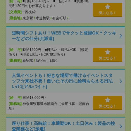
[給 与]
■日給16,840円～ ■日払いOK ■実働3時
間5,120円のお仕事あります！
[交通費]
一部支給
気になる！
[勤務地]
東京駅
/
水道橋駅
/
有楽町駅
/
…
短時間シフトあり！WEBでサクッと登録OK＊クッキ
ーなどの仕分け[派遣]
[給 与]
時給1500円 ■日払い・週払いOK！(規定
あり) ■現金日払いもOK(規定あり)
気になる！
[勤務地]
新宿駅
/
新宿三丁目駅
人気イベントも！好きな場所で働けるイベントスタ
ッフ☆来社不要！働いたその日に給料もらえる日払
い/T1[アルバイト]
[給 与]
日給13,000円～
[勤務地]
神奈川県藤沢市湘南台（最寄り駅：湘南台
気になる！
駅）
座り仕事！高時給！車通勤OK！土日休み！製品の検
査業務など[派遣]