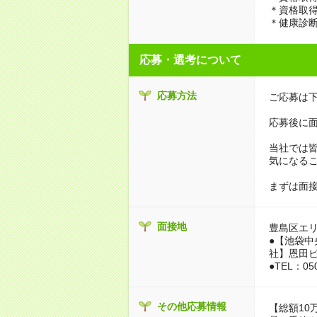
＊資格取
＊健康診
応募・選考について
応募方法
ご応募は下
応募後に面
当社では
気になる
まずは面
面接地
豊島区エ
●【池袋中央
社】恩田ビル
●TEL：050
その他応募情報
【総額10