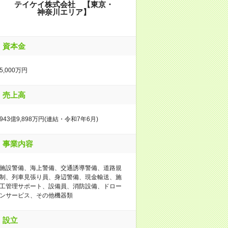
テイケイ株式会社 【東京・
神奈川エリア】
資本金
5,000万円
売上高
943億9,898万円(連結・令和7年6月)
事業内容
施設警備、海上警備、交通誘導警備、道路規
制、列車見張り員、身辺警備、現金輸送、施
工管理サポート、設備員、消防設備、ドロー
ンサービス、その他機器類
設立