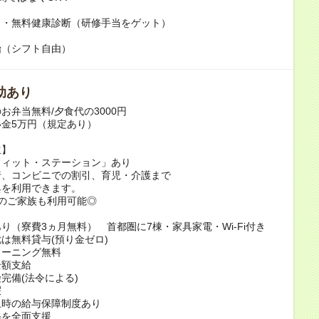
き・無料健康診断（研修手当をゲット）
始（シフト自由）
助あり
お弁当無料/夕食代の3000円
金5万円（規定あり）
生】
フィット・ステーション」あり
行、コンビニでの割引、育児・介護まで
典を利用できます。
のご家族も利用可能◎
り（寮費3ヵ月無料） 首都圏に7棟・家具家電・Wi-Fi付き
は無料貸与(預り金ゼロ)
リーニング無料
全額支給
完備(法令による)
暇
止時の給与保障制度あり
得を全面支援