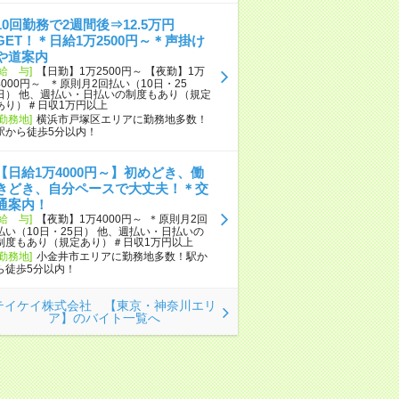
10回勤務で2週間後⇒12.5万円
GET！＊日給1万2500円～＊声掛け
や道案内
[給 与]
【日勤】1万2500円～ 【夜勤】1万
4000円～ ＊原則月2回払い（10日・25
日） 他、週払い・日払いの制度もあり（規定
あり）＃日収1万円以上
[勤務地]
横浜市戸塚区エリアに勤務地多数！
駅から徒歩5分以内！
【日給1万4000円～】初めどき、働
きどき、自分ペースで大丈夫！＊交
通案内！
[給 与]
【夜勤】1万4000円～ ＊原則月2回
払い（10日・25日） 他、週払い・日払いの
制度もあり（規定あり）＃日収1万円以上
[勤務地]
小金井市エリアに勤務地多数！駅か
ら徒歩5分以内！
テイケイ株式会社 【東京・神奈川エリ
ア】のバイト一覧へ