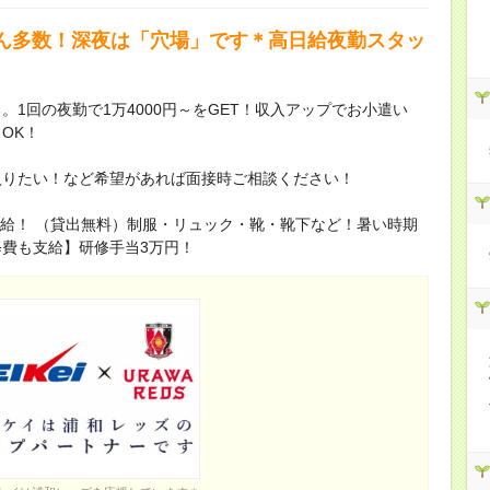
ん多数！深夜は「穴場」です＊高日給夜勤スタッ
1回の夜勤で1万4000円～をGET！収入アップでお小遣い
OK！
入りたい！など希望があれば面接時ご相談ください！
に支給！ （貸出無料）制服・リュック・靴・靴下など！暑い時期
費も支給】研修手当3万円！