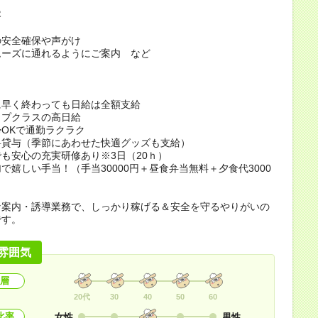
容
の安全確保や声がけ
ムーズに通れるようにご案内 など
ト
に早く終わっても日給は全額支給
ップクラスの高日給
OKで通勤ラクラク
料貸与（季節にあわせた快適グッズも支給）
も安心の充実研修あり※3日（20ｈ）
加で嬉しい手当！（手当30000円＋昼食弁当無料＋夕食代3000
な案内・誘導業務で、しっかり稼げる＆安全を守るやりがいの
です。
雰囲気
層
20代
30
40
50
60
比率
女性
男性