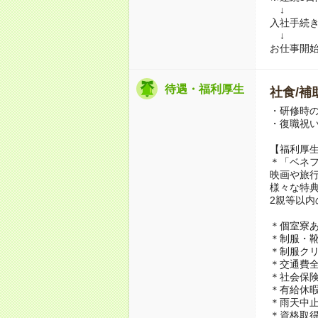
↓
入社手続
↓
お仕事開
待遇・福利厚生
社食/補
・研修時の
・復職祝い
【福利厚
＊「ベネ
映画や旅
様々な特
2親等以内
＊個室寮あ
＊制服・靴
＊制服ク
＊交通費
＊社会保険
＊有給休
＊雨天中
＊資格取