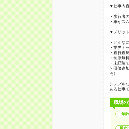
▼仕事内
・歩行者
・車がス
▼メリッ
・どんな
・業界ト
・直行直帰
・制服無
・未経験で
└ 研修参
円）
シンプル
ある仕事
職場の
年齢
男女