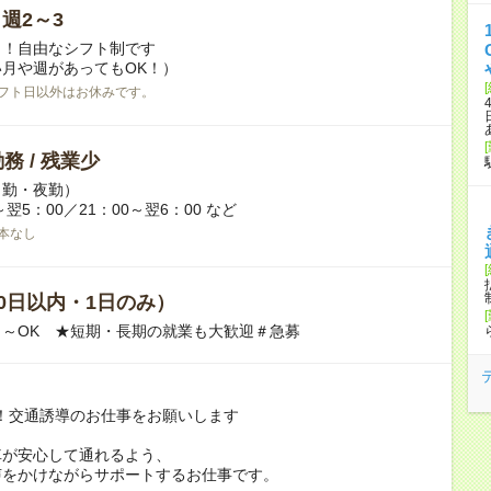
/ 週2～3
日！自由なシフト制です
月や週があってもOK！）
フト日以外はお休みです。
務 / 残業少
日勤・夜勤）
～翌5：00／21：00～翌6：00 など
本なし
0日以内・1日のみ）
～OK ★短期・長期の就業も大歓迎＃急募
！交通誘導のお仕事をお願いします
車が安心して通れるよう、
声をかけながらサポートするお仕事です。