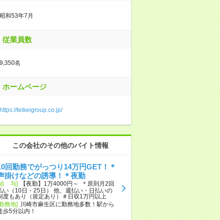
昭和53年7月
従業員数
9,350名
ホームページ
https://teikeigroup.co.jp/
この会社のその他のバイト情報
10回勤務でがっつり14万円GET！＊
声掛けなどの誘導！＊夜勤
[給 与]
【夜勤】1万4000円～ ＊原則月2回
払い（10日・25日） 他、週払い・日払いの
制度もあり（規定あり）＃日収1万円以上
[勤務地]
川崎市麻生区に勤務地多数！駅から
徒歩5分以内！