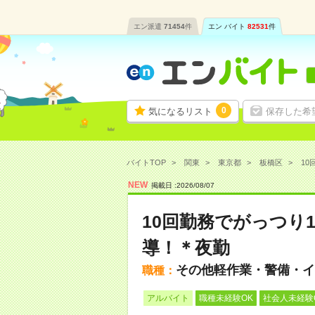
エン派遣
71454
件
エン バイト
82531
件
0
気になるリスト
保存した希
バイトTOP
関東
東京都
板橋区
10
NEW
掲載日 :
2026
/
08
/
07
10回勤務でがっつり
導！＊夜勤
その他軽作業・警備・イ
職種：
アルバイト
職種未経験OK
社会人未経験