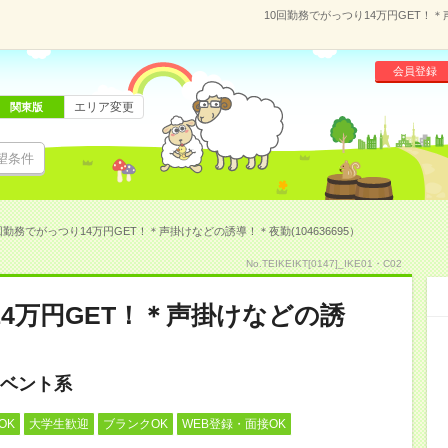
10回勤務でがっつり14万円GET！＊
会員登録
エリア変更
関東版
望条件
回勤務でがっつり14万円GET！＊声掛けなどの誘導！＊夜勤(104636695）
No.TEIKEIKT[0147]_IKE01・C02
14万円GET！＊声掛けなどの誘
ベント系
OK
大学生歓迎
ブランクOK
WEB登録・面接OK