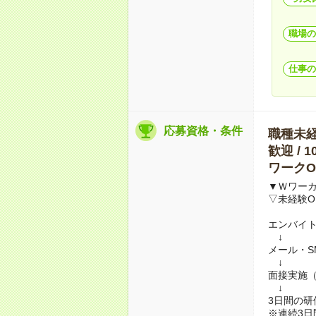
職場の
仕事の
応募資格・条件
職種未経験
歓迎 / 
ワークO
▼Ｗワー
▽未経験O
エンバイ
↓
メール・S
↓
面接実施
↓
3日間の
※連続3