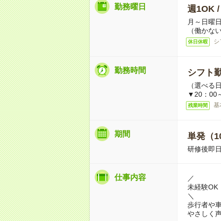
勤務曜日
週1OK 
月～日曜
（働かない
シ
休日休暇
勤務時間
シフト勤
（選べる
▼20：00
基
残業時間
期間
単発（1
研修後即日
仕事内容
／
未経験OK
＼
歩行者や
やさしく