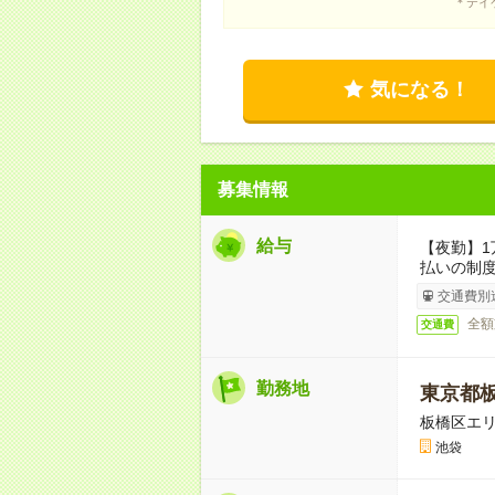
＊テイ
気になる！
募集情報
給与
【夜勤】1
払いの制
交通費別
全額
交通費
勤務地
東京都
板橋区エ
池袋