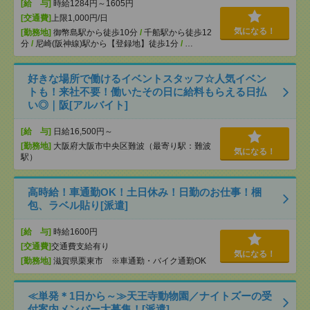
[給 与]
時給1284円～1605円
[交通費]
上限1,000円/日
気になる！
[勤務地]
御幣島駅から徒歩10分
/
千船駅から徒歩12
分
/
尼崎(阪神線)駅から【登録地】徒歩1分
/
…
好きな場所で働けるイベントスタッフ☆人気イベン
トも！来社不要！働いたその日に給料もらえる日払
い◎｜阪[アルバイト]
[給 与]
日給16,500円～
[勤務地]
大阪府大阪市中央区難波（最寄り駅：難波
気になる！
駅）
高時給！車通勤OK！土日休み！日勤のお仕事！梱
包、ラベル貼り[派遣]
[給 与]
時給1600円
[交通費]
交通費支給有り
気になる！
[勤務地]
滋賀県栗東市 ※車通勤・バイク通勤OK
≪単発＊1日から～≫天王寺動物園／ナイトズーの受
付案内メンバー大募集！[派遣]