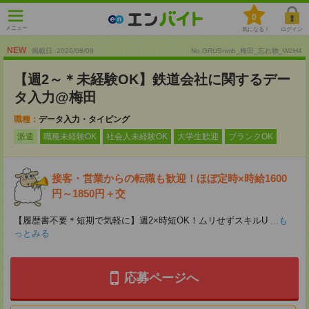
0
メニュー
気になる！
ログイン
NEW
掲載日 :2026
/
08
/
09
No.GRUSnmb_梅田_忘れ物_W2H4
【週2～＊未経験OK】鉄道会社に関するデー
タ入力@梅田
職種：
データ入力・タイピング
派遣
職種未経験OK
社会人未経験OK
大学生歓迎
ブランクOK
接客・営業からの転職も歓迎！ほぼ定時×時給1600
円～1850円＋交
【履歴書不要＊短期で気軽に】週2×時短OK！ムリせずスキルU
...も
っとみる
応募ページへ