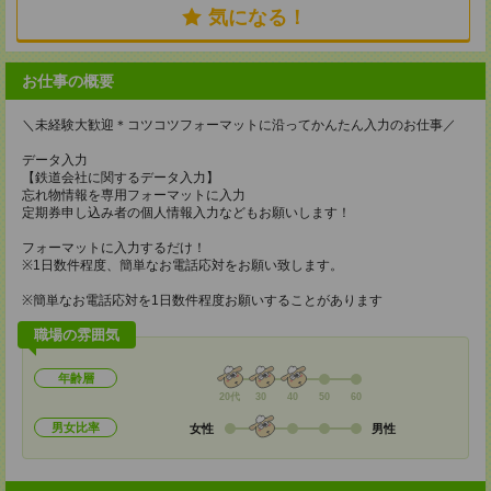
気になる！
お仕事の概要
＼未経験大歓迎＊コツコツフォーマットに沿ってかんたん入力のお仕事／
データ入力
【鉄道会社に関するデータ入力】
忘れ物情報を専用フォーマットに入力
定期券申し込み者の個人情報入力などもお願いします！
フォーマットに入力するだけ！
※1日数件程度、簡単なお電話応対をお願い致します。
※簡単なお電話応対を1日数件程度お願いすることがあります
職場の雰囲気
年齢層
20代
30
40
50
60
男女比率
女性
男性