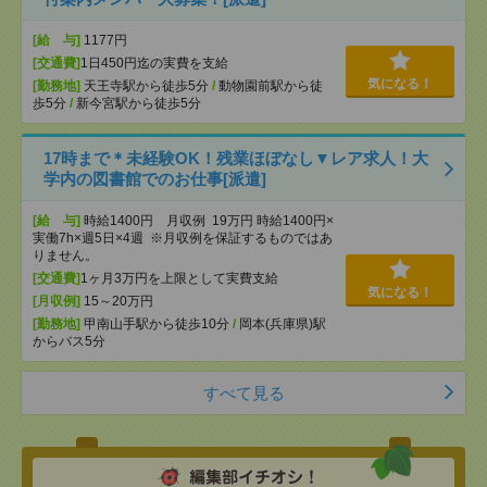
[給 与]
1177円
[交通費]
1日450円迄の実費を支給
気になる！
[勤務地]
天王寺駅から徒歩5分
/
動物園前駅から徒
歩5分
/
新今宮駅から徒歩5分
17時まで＊未経験OK！残業ほぼなし▼レア求人！大
学内の図書館でのお仕事[派遣]
[給 与]
時給1400円 月収例 19万円 時給1400円×
実働7h×週5日×4週 ※月収例を保証するものではあ
りません。
[交通費]
1ヶ月3万円を上限として実費支給
気になる！
[月収例]
15～20万円
[勤務地]
甲南山手駅から徒歩10分
/
岡本(兵庫県)駅
からバス5分
すべて見る