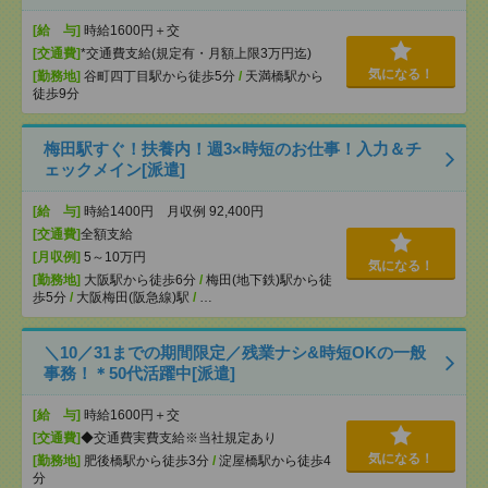
[給 与]
時給1600円＋交
[交通費]
*交通費支給(規定有・月額上限3万円迄)
気になる！
[勤務地]
谷町四丁目駅から徒歩5分
/
天満橋駅から
徒歩9分
梅田駅すぐ！扶養内！週3×時短のお仕事！入力＆チ
ェックメイン[派遣]
[給 与]
時給1400円 月収例 92,400円
[交通費]
全額支給
[月収例]
5～10万円
気になる！
[勤務地]
大阪駅から徒歩6分
/
梅田(地下鉄)駅から徒
歩5分
/
大阪梅田(阪急線)駅
/
…
＼10／31までの期間限定／残業ナシ&時短OKの一般
事務！＊50代活躍中[派遣]
[給 与]
時給1600円＋交
[交通費]
◆交通費実費支給※当社規定あり
気になる！
[勤務地]
肥後橋駅から徒歩3分
/
淀屋橋駅から徒歩4
分