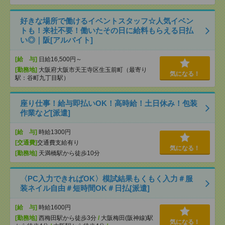
好きな場所で働けるイベントスタッフ☆人気イベン
トも！来社不要！働いたその日に給料もらえる日払
い◎｜阪[アルバイト]
[給 与]
日給16,500円～
[勤務地]
大阪府大阪市天王寺区生玉前町（最寄り
気になる！
駅：谷町九丁目駅）
座り仕事！給与即払いOK！高時給！土日休み！包装
作業など[派遣]
[給 与]
時給1300円
[交通費]
交通費支給有り
気になる！
[勤務地]
天満橋駅から徒歩10分
〈PC入力できればOK〉模試結果もくもく入力＃服
装ネイル自由＃短時間OK＃日払[派遣]
[給 与]
時給1600円
[勤務地]
西梅田駅から徒歩3分
/
大阪梅田(阪神線)駅
気になる！