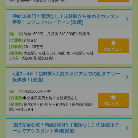
から徒歩4分
/
大阪駅から徒歩4分
/
…
時給1600円＊電話なし！未経験から始めるカンタン
事務！コツコツ×ルーティン[派遣]
[給 与]
時給1600円 月収例 240,000円+残業代
[交通費]
全額支給
[月収例]
20～25万円
気になる！
[勤務地]
大阪駅から徒歩5分
/
梅田(地下鉄)駅から徒
歩5分
/
大阪梅田(阪急線)駅
/
…
<週3～4日！短時間>人気スタジアムでの動きアリ一
般事務！[派遣]
[給 与]
時給1600円＋交
[交通費]
◆交通費実費支給※当社規定あり
気になる！
[勤務地]
長居(地下鉄)駅から徒歩8分
/
長居(阪和線)
駅から徒歩9分
ほぼ完全在宅＊時給1600円【電話なし】中途採用チ
ームでアシスタント事務[派遣]