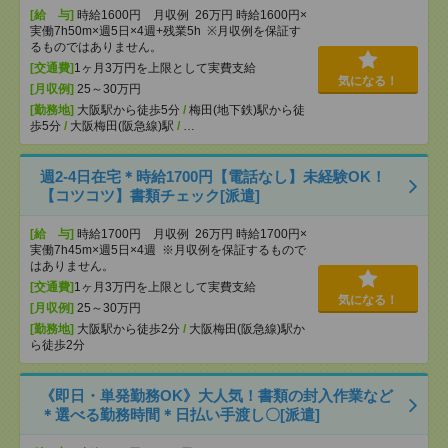
[給 与]
時給1600円 月収例 26万円 時給1600円×
実働7h50m×週5日×4週+残業5h ※月収例を保証す
るものではありません。
[交通費]
1ヶ月3万円を上限として実費支給
気になる！
[月収例]
25～30万円
[勤務地]
大阪駅から徒歩5分
/
梅田(地下鉄)駅から徒
歩5分
/
大阪梅田(阪急線)駅
/
…
週2-4日在宅＊時給1700円【電話なし】未経験OK！
【コツコツ】書類チェック[派遣]
[給 与]
時給1700円 月収例 26万円 時給1700円×
実働7h45m×週5日×4週 ※月収例を保証するもので
はありません。
[交通費]
1ヶ月3万円を上限として実費支給
気になる！
[月収例]
25～30万円
[勤務地]
大阪駅から徒歩2分
/
大阪梅田(阪急線)駅か
ら徒歩2分
《即日・単発勤務OK》大人気！書類の封入作業など
＊選べる勤務時間＊日払い手渡し〇[派遣]