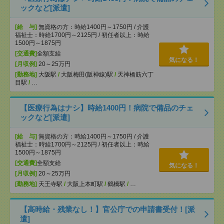
ックなど[派遣]
[給 与]
無資格の方：時給1400円～1750円 / 介護
福祉士：時給1700円～2125円 / 初任者以上：時給
1500円～1875円
[交通費]
全額支給
気になる！
[月収例]
20～25万円
[勤務地]
大阪駅
/
大阪梅田(阪神線)駅
/
天神橋筋六丁
目駅
/
…
【医療行為はナシ】時給1400円！病院で備品のチェ
ックなど[派遣]
[給 与]
無資格の方：時給1400円～1750円 / 介護
福祉士：時給1700円～2125円 / 初任者以上：時給
1500円～1875円
[交通費]
全額支給
気になる！
[月収例]
20～25万円
[勤務地]
天王寺駅
/
大阪上本町駅
/
鶴橋駅
/
…
【高時給・残業なし！】官公庁での申請書受付！[派
遣]