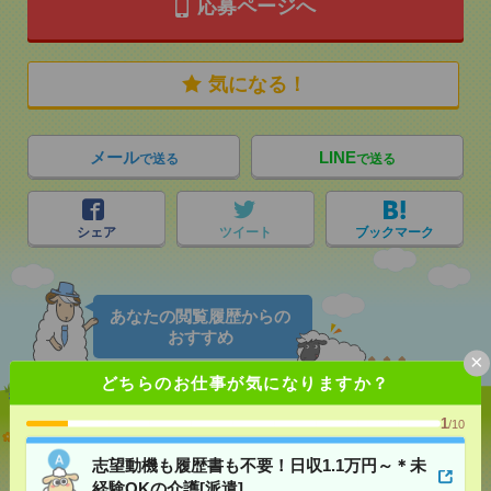
応募ページへ
気になる！
メール
LINE
で送る
で送る
シェア
ツイート
ブックマーク
あなたの閲覧履歴からの
おすすめ
×
どちらのお仕事が気になりますか？
1
/10
志望動機も履歴書も不要！日収1.1万円～＊未経験OK
の介護[派遣]
志望動機も履歴書も不要！日収1.1万円～＊未
経験OKの介護[派遣]