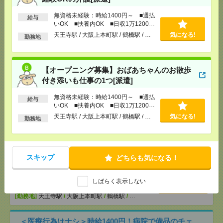
[給 与]
無資格未経験：時給1400円～ ■週払い
OK ■扶養内OK ■日収1万1200円以上
無資格未経験：時給1400円～ ■週払
給与
[交通費]
交通費全額支給
気になる！
いOK ■扶養内OK ■日収1万1200円
[勤務地]
天王寺駅
/
大阪上本町駅
/
鶴橋駅
/
…
以上
天王寺駅 / 大阪上本町駅 / 鶴橋駅 / …
気になる!
勤務地
【オープニング募集】おばあちゃんのお散歩付き添
いも仕事の1つ[派遣]
【オープニング募集】おばあちゃんのお散歩
付き添いも仕事の1つ[派遣]
[給 与]
無資格未経験：時給1400円～ ■週払い
OK ■扶養内OK ■日収1万1200円以上
無資格未経験：時給1400円～ ■週払
給与
[交通費]
交通費全額支給
気になる！
いOK ■扶養内OK ■日収1万1200円
[勤務地]
天王寺駅
以上
/
大阪上本町駅
/
鶴橋駅
/
…
天王寺駅 / 大阪上本町駅 / 鶴橋駅 / …
気になる!
勤務地
説明会参加で全員に【現金2千円相当プレゼント】生
活のお手伝い[派遣]
スキップ
どちらも気になる！
[給 与]
無資格未経験：時給1400円～ ■週払い
OK ■扶養内OK ■日収1万1200円以上
しばらく表示しない
[交通費]
交通費全額支給
気になる！
[勤務地]
天王寺駅
/
大阪上本町駅
/
鶴橋駅
/
…
＜医療行為はナシ＞時給1400円！病院で備品のチェ