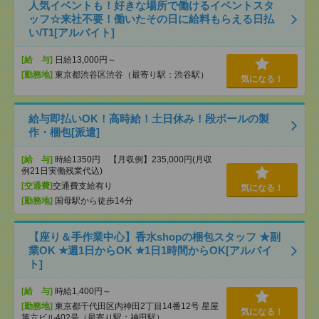
人気イベントも！好きな場所で働けるイベントスタ
ッフ☆来社不要！働いたその日に給料もらえる日払
い/T1[アルバイト]
[給 与]
日給13,000円～
[勤務地]
東京都渋谷区渋谷（最寄り駅：渋谷駅）
気になる！
給与即払いOK！高時給！土日休み！段ボールの製
作・梱包[派遣]
[給 与]
時給1350円 【月収例】235,000円(月収
例21日実働残業代込)
[交通費]
交通費支給有り
気になる！
[勤務地]
国母駅から徒歩14分
【座り＆手作業中心】香水shopの梱包スタッフ ★副
業OK ★週1日からOK ★1日1時間からOK[アルバイ
ト]
[給 与]
時給1,400円～
[勤務地]
東京都千代田区内神田2丁目14番12号 星屋
気になる！
第六ビル402号（最寄り駅：神田駅）