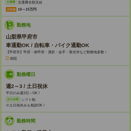
交通費全額支給
交通費
10～15万円
月収例
勤務地
山梨県甲府市
車通勤OK / 自転車・バイク通勤OK
【甲府市】甲府・南甲府・酒折・金手・善光寺など勤務地多数！
病院
勤務曜日
週2～3 / 土日祝休
平日のみ週3日～OK！
シフト制
休日休暇
※土日祝休みも相談OK！
勤務時間