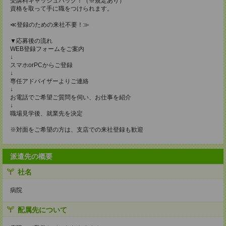
受講料キャッシュバック！（※規定あり）
資格を取って手に職をつけられます。
≪登録のための来社不要！≫
▼応募後の流れ
WEB登録フォームをご案内
↓
スマホorPCからご登録
↓
専任アドバイザーよりご連絡
↓
お電話でご希望ご質問を伺い、お仕事を紹介
↓
職場見学後、就業先を決定
※対面をご希望の方は、支店での来社登録も歓迎
派遣先の概要
社名
病院
配属先について