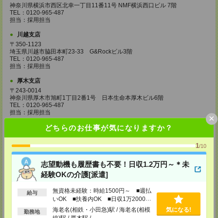
神奈川県横浜市西区北幸一丁目11番11号 NMF横浜西口ビル 7階
TEL：0120-965-487
担当：採用担当
川越支店
〒350-1123
埼玉県川越市脇田本町23-33 G&Rockビル3階
TEL：0120-965-487
担当：採用担当
厚木支店
〒243-0014
神奈川県厚木市旭町1丁目2番1号 日本生命本厚木ビル6階
TEL：0120-965-487
担当：採用担当
×
どちらのお仕事が気になりますか？
水戸支店
茨城県水戸市城南一丁目2番10号
甲南アセット水戸城南ビル 7階
1
/10
TEL：0120-965-487
担当：採用担当
志望動機も履歴書も不要！日収1.2万円～＊未
高崎支店
経験OKの介護[派遣]
群馬県高崎市旭町34-5
旭町ビル5階
無資格未経験：時給1500円～ ■週払
給与
TEL：0120-965-487
いOK ■扶養内OK ■日収1万2000円
担当：採用担当
以上
海老名(相鉄・小田急)駅 / 海老名(相模
気になる!
勤務地
線)駅 / 厚木駅 / …