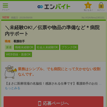
0
メニュー
気になる！
ログイン
NEW
掲載日 :2026
/
08
/
08
No.KSAINms190101
＼未経験OK!／伝票や物品の準備など＊病院
内サポート
職種：
看護助手
派遣
職種未経験OK
社会人未経験OK
ブランクOK
WEB登録・面接OK
業務はシンプル、でも病院にとって欠かせない役割
なんです。
【まさに医療現場の名脇役！感謝される仕事です】看護助手のお仕
...
もっとみる
応募ページへ