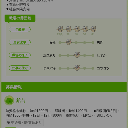
▼資格手当、資格支援制度有り
▼有給休暇有り
▼社会保険完備
職場の雰囲気
年齢層
20代
30
40
50
60
男女比率
女性
男性
職場の様子
活気あり
しずか
仕事の仕方
テキパキ
コツコツ
募集情報
給与
無資格未経験：時給1300円～ 経験者：時給1400円～ ■月収例(週3日)：
時給1300円×8H×12日＝12万4800円 ※前払い・日払い・週払いOK
交通費別途支給あり