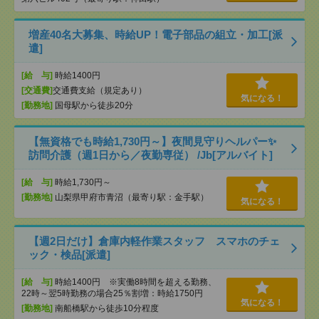
増産40名大募集、時給UP！電子部品の組立・加工[派
遣]
[給 与]
時給1400円
[交通費]
交通費支給（規定あり）
気になる！
[勤務地]
国母駅から徒歩20分
【無資格でも時給1,730円～】夜間見守りヘルパー✨
訪問介護（週1日から／夜勤専従） /Jb[アルバイト]
[給 与]
時給1,730円～
[勤務地]
山梨県甲府市青沼（最寄り駅：金手駅）
気になる！
【週2日だけ】倉庫内軽作業スタッフ スマホのチェ
ック・検品[派遣]
[給 与]
時給1400円 ※実働8時間を超える勤務、
22時～翌5時勤務の場合25％割増：時給1750円
気になる！
[勤務地]
南船橋駅から徒歩10分程度