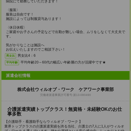
病院にて勤務していただきます！
〈服装〉
服装は自由です！
施設によっては制服貸与あります！
〈休日休暇〉
ご家庭やお子さんの予定などで出勤が難しい場合、ムリをしなくて大丈夫で
す。
気がかりなことは施設へ
お伝えいたしますのでご相談下さい！
男女比4：6
男女比
平均年齢20～60代の幅広い年齢層の方が活躍中です★
平均年齢
派遣会社情報
株式会社ウィルオブ・ワーク ケアワーク事業部
労働者派遣事業許可番号:派13‐080490
介護派遣実績トップクラス！無資格・未経験OKのお仕
事多数
【介護助手・看護助手ならウィルオブ・ワーク 】
業界トップクラスの介護派遣実績を誇る当社、介護士の7人に1人がウィルオ