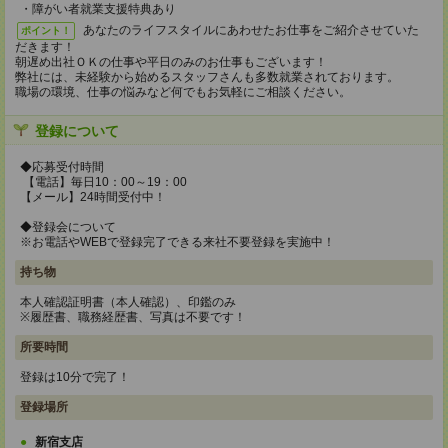
・障がい者就業支援特典あり
あなたのライフスタイルにあわせたお仕事をご紹介させていた
ポイント！
だきます！
朝遅め出社ＯＫの仕事や平日のみのお仕事もございます！
弊社には、未経験から始めるスタッフさんも多数就業されております。
職場の環境、仕事の悩みなど何でもお気軽にご相談ください。
登録について
◆応募受付時間
【電話】毎日10：00～19：00
【メール】24時間受付中！
◆登録会について
※お電話やWEBで登録完了できる来社不要登録を実施中！
持ち物
本人確認証明書（本人確認）、印鑑のみ
※履歴書、職務経歴書、写真は不要です！
所要時間
登録は10分で完了！
登録場所
新宿支店