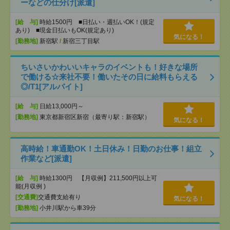
ーなどの仕分け[派遣]
[給 与]
時給1500円 ■日払い・週払いOK！(規定
あり) ■現金日払いもOK(規定あり)
気になる！
[勤務地]
新宿駅
/
新宿三丁目駅
ちいさいかわいいキャラのイベントも！好きな場所
で働ける☆来社不要！働いたその日に給料もらえる
◎/T1[アルバイト]
[給 与]
日給13,000円～
[勤務地]
東京都新宿区新宿（最寄り駅：新宿駅）
気になる！
高時給！車通勤OK！土日休み！日勤のお仕事！組立
作業など[派遣]
[給 与]
時給1300円 【月収例】211,500円以上可
能(月収例 )
[交通費]
交通費支給有り
気になる！
[勤務地]
小井川駅から車39分