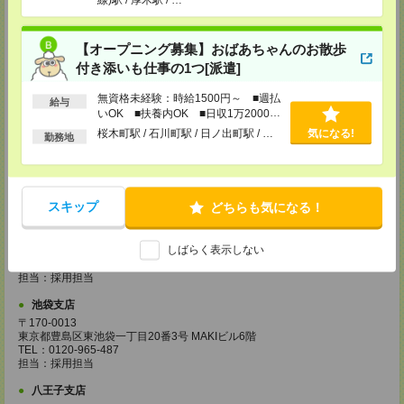
宇都宮支店
〒320-0033 栃木県宇都宮市本町4-15 宇都宮NIビル3F
TEL：0120-965-487
【オープニング募集】おばあちゃんのお散歩
担当：採用担当
付き添いも仕事の1つ[派遣]
藤沢支店
神奈川県藤沢市鵠沼石上1－5－4 ISM藤沢 4階
無資格未経験：時給1500円～ ■週払
給与
TEL：0120-965-487
いOK ■扶養内OK ■日収1万2000円
担当：採用担当
以上
桜木町駅 / 石川町駅 / 日ノ出町駅 / …
気になる!
勤務地
柏支店
千葉県柏市柏4－2－1 メットライフ柏ビル7階
TEL：0120-965-487
担当：採用担当
スキップ
どちらも気になる！
甲府支店
山梨県甲府市丸の内１-17-14
しばらく表示しない
甲府センタービル3F
TEL：0120-965-487
担当：採用担当
池袋支店
〒170-0013
東京都豊島区東池袋一丁目20番3号 MAKIビル6階
TEL：0120-965-487
担当：採用担当
八王子支店