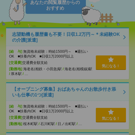
あなたの閲覧履歴からの
おすすめ
志望動機も履歴書も不要！日収1.2万円～＊未経験OK
の介護[派遣]
[給 与]
無資格未経験：時給1500円～ ■週払い
OK ■扶養内OK ■日収1万2000円以上
[交通費]
交通費全額支給
気になる！
[勤務地]
海老名(相鉄・小田急)駅
/
海老名(相模線)駅
/
厚木駅
/
…
【オープニング募集】おばあちゃんのお散歩付き添
いも仕事の1つ[派遣]
[給 与]
無資格未経験：時給1500円～ ■週払い
OK ■扶養内OK ■日収1万2000円以上
[交通費]
交通費全額支給
気になる！
[勤務地]
桜木町駅
/
石川町駅
/
日ノ出町駅
/
…