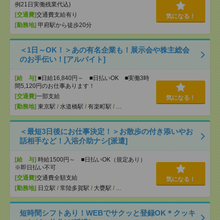
例21日実働残業代込)
[交通費]
交通費支給有り
気になる！
[勤務地]
甲府駅から徒歩20分
＜1日～OK！＞あの有名企業も！展示会や株主総会
のお手伝い！[アルバイト]
[給 与]
■日給16,840円～ ■日払いOK ■実働3時
間5,120円のお仕事あります！
[交通費]
一部支給
気になる！
[勤務地]
東京駅
/
水道橋駅
/
有楽町駅
/
…
＜最短3日後にお仕事決定！＞お散歩の付き添いやお
話相手など！入浴介助ナシ[派遣]
[給 与]
時給1500円～ ■日払いOK（規定あり）
※即日払い不可
[交通費]
交通費全額支給
気になる！
[勤務地]
日立駅
/
常陸多賀駅
/
大甕駅
/
…
短時間シフトあり！WEBでサクッと登録OK＊クッキ