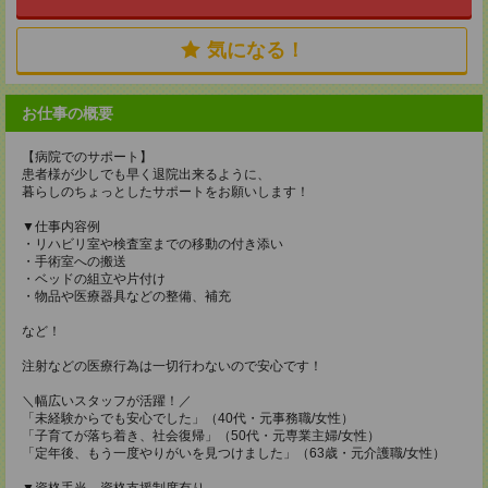
気になる！
お仕事の概要
【病院でのサポート】
患者様が少しでも早く退院出来るように、
暮らしのちょっとしたサポートをお願いします！
▼仕事内容例
・リハビリ室や検査室までの移動の付き添い
・手術室への搬送
・ベッドの組立や片付け
・物品や医療器具などの整備、補充
など！
注射などの医療行為は一切行わないので安心です！
＼幅広いスタッフが活躍！／
「未経験からでも安心でした」（40代・元事務職/女性）
「子育てが落ち着き、社会復帰」（50代・元専業主婦/女性）
「定年後、もう一度やりがいを見つけました」（63歳・元介護職/女性）