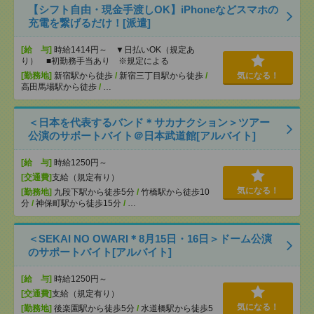
【シフト自由・現金手渡しOK】iPhoneなどスマホの
充電を繋げるだけ！[派遣]
[給 与]
時給1414円～ ▼日払いOK（規定あ
り） ■初勤務手当あり ※規定による
[勤務地]
新宿駅から徒歩
/
新宿三丁目駅から徒歩
/
気になる！
高田馬場駅から徒歩
/
…
＜日本を代表するバンド＊サカナクション＞ツアー
公演のサポートバイト＠日本武道館[アルバイト]
[給 与]
時給1250円～
[交通費]
支給（規定有り）
気になる！
[勤務地]
九段下駅から徒歩5分
/
竹橋駅から徒歩10
分
/
神保町駅から徒歩15分
/
…
＜SEKAI NO OWARI＊8月15日・16日＞ドーム公演
のサポートバイト[アルバイト]
[給 与]
時給1250円～
[交通費]
支給（規定有り）
気になる！
[勤務地]
後楽園駅から徒歩5分
/
水道橋駅から徒歩5