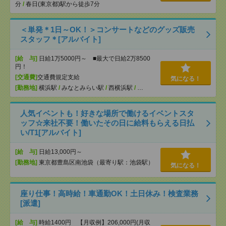
分
/
春日(東京都)駅から徒歩7分
＜単発＊1日～OK！＞コンサートなどのグッズ販売
スタッフ＊[アルバイト]
[給 与]
日給1万5000円～ ■最大で日給2万8500
円！
[交通費]
交通費規定支給
気になる！
[勤務地]
横浜駅
/
みなとみらい駅
/
西横浜駅
/
…
人気イベントも！好きな場所で働けるイベントスタ
ッフ☆来社不要！働いたその日に給料もらえる日払
い/T1[アルバイト]
[給 与]
日給13,000円～
[勤務地]
東京都豊島区南池袋（最寄り駅：池袋駅）
気になる！
座り仕事！高時給！車通勤OK！土日休み！検査業務
[派遣]
[給 与]
時給1400円 【月収例】206,000円(月収