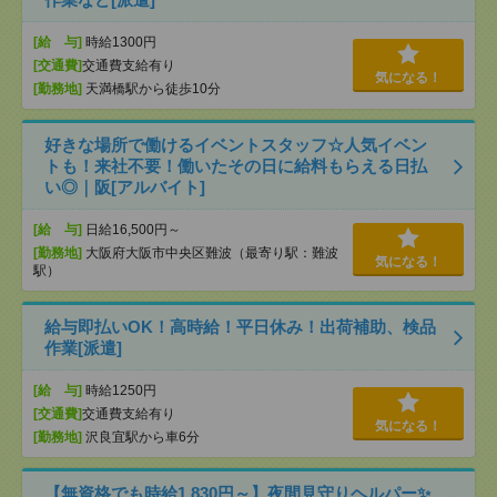
[給 与]
時給1300円
[交通費]
交通費支給有り
気になる！
[勤務地]
天満橋駅から徒歩10分
好きな場所で働けるイベントスタッフ☆人気イベン
トも！来社不要！働いたその日に給料もらえる日払
い◎｜阪[アルバイト]
[給 与]
日給16,500円～
[勤務地]
大阪府大阪市中央区難波（最寄り駅：難波
気になる！
駅）
給与即払いOK！高時給！平日休み！出荷補助、検品
作業[派遣]
[給 与]
時給1250円
[交通費]
交通費支給有り
気になる！
[勤務地]
沢良宜駅から車6分
【無資格でも時給1,830円～】夜間見守りヘルパー✨