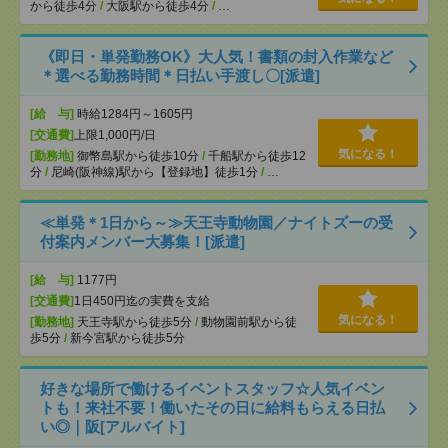
から徒歩4分
/
大阪駅から徒歩4分
/
…
《即日・単発勤務OK》大人気！書類の封入作業など
＊選べる勤務時間＊日払い手渡し〇[派遣]
[給 与]
時給1284円～1605円
[交通費]
上限1,000円/日
気になる！
[勤務地]
御幣島駅から徒歩10分
/
千船駅から徒歩12
分
/
尼崎(阪神線)駅から【登録地】徒歩1分
/
…
≪単発＊1日から～≫天王寺動物園／ナイトズーの受
付案内メンバー大募集！[派遣]
[給 与]
1177円
[交通費]
1日450円迄の実費を支給
気になる！
[勤務地]
天王寺駅から徒歩5分
/
動物園前駅から徒
歩5分
/
新今宮駅から徒歩5分
好きな場所で働けるイベントスタッフ☆人気イベン
トも！来社不要！働いたその日に給料もらえる日払
い◎｜阪[アルバイト]