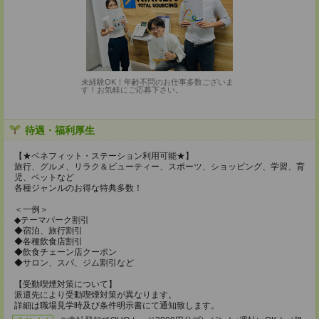
未経験OK！年齢不問のお仕事多数ございま
す！お気軽にご応募下さい。
待遇・福利厚生
【★ベネフィット・ステーション利用可能★】
旅行、グルメ、リラク＆ビューティー、スポーツ、ショッピング、学習、育
児、ペットなど
各種ジャンルのお得な特典多数！
＜一例＞
◆テーマパーク割引
◆宿泊、旅行割引
◆各種飲食店割引
◆飲食チェーン店クーポン
◆サロン、スパ、ジム割引など
【受動喫煙対策について】
派遣先により受動喫煙対策が異なります。
詳細は職場見学時及び条件明示書にて通知致します。