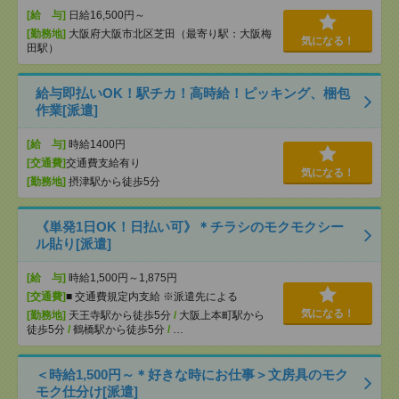
[給 与]
日給16,500円～
[勤務地]
大阪府大阪市北区芝田（最寄り駅：大阪梅
気になる！
田駅）
給与即払いOK！駅チカ！高時給！ピッキング、梱包
作業[派遣]
[給 与]
時給1400円
[交通費]
交通費支給有り
気になる！
[勤務地]
摂津駅から徒歩5分
《単発1日OK！日払い可》＊チラシのモクモクシー
ル貼り[派遣]
[給 与]
時給1,500円～1,875円
[交通費]
■ 交通費規定内支給 ※派遣先による
気になる！
[勤務地]
天王寺駅から徒歩5分
/
大阪上本町駅から
徒歩5分
/
鶴橋駅から徒歩5分
/
…
＜時給1,500円～＊好きな時にお仕事＞文房具のモク
モク仕分け[派遣]