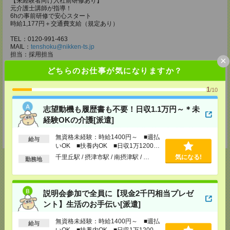
【未経験者向け入社前研修あり】
元介護士講師が指導！
6hの事前研修で安心スタート
時給1,177円＋交通費支給（規定あり）
TEL：0120-991-463
MAIL：
tenshoku@nikken-ts.jp
担当：採用担当
×
どちらのお仕事が気になりますか？
メディカルケア事業部 京都オフィス
京都府京都市下京区東塩小路町843番地2 日本生命京都ヤサカビル5F
TEL：0120-975-927
1
/10
MAIL：
tenshoku@nikken-ts.jp
担当：採用担当
志望動機も履歴書も不要！日収1.1万円～＊未
登録交通費
経験OKの介護[派遣]
★今ならご来社登録でQUOカード2000円分をプレゼント中★
無資格未経験：時給1400円～ ■週払
給与
いOK ■扶養内OK ■日収1万1200円
以上
千里丘駅 / 摂津市駅 / 南摂津駅 / …
気になる!
勤務地
応募ページへ
説明会参加で全員に【現金2千円相当プレゼ
ント】生活のお手伝い[派遣]
無資格未経験：時給1400円～ ■週払
給与
気になる！
電話応募
いOK ■扶養内OK ■日収1万1200円