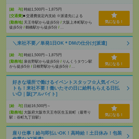
[給 与]
時給1,500円～1,875円
[交通費]
■ 交通費規定内支給 ※派遣先による
気になる！
[勤務地]
天王寺駅から徒歩5分
/
大阪上本町駅から
徒歩5分
/
鶴橋駅から徒歩5分
/
…
＼来社不要／単発1日OK＊DMの仕分け[派遣]
[給 与]
時給1,500円～1,875円
[勤務地]
泉佐野駅から徒歩5分
/
りんくうタウン駅
気になる！
から徒歩5分
/
日根野駅から徒歩5分
/
…
好きな場所で働けるイベントスタッフ☆人気イベン
トも！来社不要！働いたその日に給料もらえる日払
い◎｜阪[アルバイト]
[給 与]
日給16,500円～
[勤務地]
大阪府大阪市天王寺区生玉前町（最寄り
気になる！
駅：谷町九丁目駅）
座り仕事！給与即払いOK！高時給！土日休み！包装
作業など[派遣]