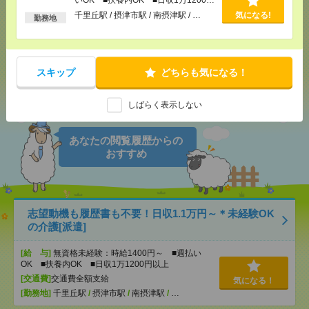
以上
千里丘駅 / 摂津市駅 / 南摂津駅 / …
気になる!
勤務地
メール
LINE
で送る
で送る
スキップ
どちらも気になる！
シェア
ツイート
ブックマーク
しばらく表示しない
あなたの閲覧履歴からの
おすすめ
志望動機も履歴書も不要！日収1.1万円～＊未経験OK
の介護[派遣]
[給 与]
無資格未経験：時給1400円～ ■週払い
OK ■扶養内OK ■日収1万1200円以上
[交通費]
交通費全額支給
気になる！
[勤務地]
千里丘駅
/
摂津市駅
/
南摂津駅
/
…