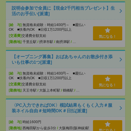
説明会参加で全員に【現金2千円相当プレゼント】生
活のお手伝い[派遣]
[給 与]
無資格未経験：時給1400円～ ■週払い
OK ■扶養内OK ■日収1万1200円以上
[交通費]
交通費全額支給
気になる！
[勤務地]
千里丘駅
/
摂津市駅
/
南摂津駅
/
…
【オープニング募集】おばあちゃんのお散歩付き添
いも仕事の1つ[派遣]
[給 与]
無資格未経験：時給1400円～ ■週払い
OK ■扶養内OK ■日収1万1200円以上
[交通費]
交通費全額支給
気になる！
[勤務地]
天王寺駅
/
大阪上本町駅
/
鶴橋駅
/
…
〈PC入力できればOK〉模試結果もくもく入力＃服
装ネイル自由＃短時間OK＃日払[派遣]
[給 与]
時給1600円
[勤務地]
西梅田駅から徒歩3分
/
大阪梅田(阪神線)駅
気になる！