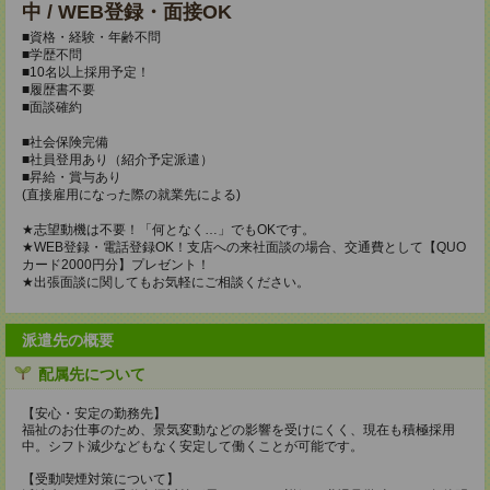
中 / WEB登録・面接OK
■資格・経験・年齢不問
■学歴不問
■10名以上採用予定！
■履歴書不要
■面談確約
■社会保険完備
■社員登用あり（紹介予定派遣）
■昇給・賞与あり
(直接雇用になった際の就業先による)
★志望動機は不要！「何となく…」でもOKです。
★WEB登録・電話登録OK！支店への来社面談の場合、交通費として【QUO
カード2000円分】プレゼント！
★出張面談に関してもお気軽にご相談ください。
派遣先の概要
配属先について
【安心・安定の勤務先】
福祉のお仕事のため、景気変動などの影響を受けにくく、現在も積極採用
中。シフト減少などもなく安定して働くことが可能です。
【受動喫煙対策について】