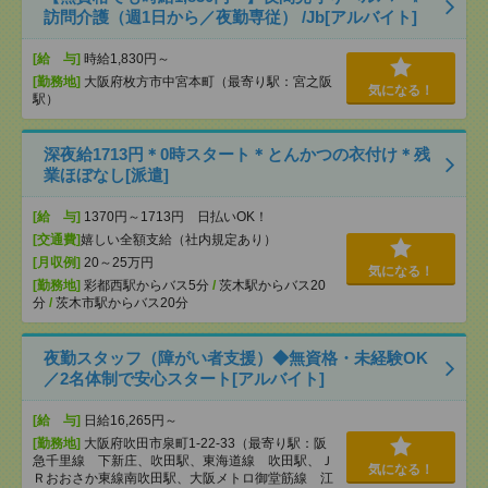
訪問介護（週1日から／夜勤専従） /Jb[アルバイト]
[給 与]
時給1,830円～
[勤務地]
大阪府枚方市中宮本町（最寄り駅：宮之阪
気になる！
駅）
深夜給1713円＊0時スタート＊とんかつの衣付け＊残
業ほぼなし[派遣]
[給 与]
1370円～1713円 日払いOK！
[交通費]
嬉しい全額支給（社内規定あり）
[月収例]
20～25万円
気になる！
[勤務地]
彩都西駅からバス5分
/
茨木駅からバス20
分
/
茨木市駅からバス20分
夜勤スタッフ（障がい者支援）◆無資格・未経験OK
／2名体制で安心スタート[アルバイト]
[給 与]
日給16,265円～
[勤務地]
大阪府吹田市泉町1-22-33（最寄り駅：阪
急千里線 下新庄、吹田駅、東海道線 吹田駅、Ｊ
気になる！
Ｒおおさか東線南吹田駅、大阪メトロ御堂筋線 江