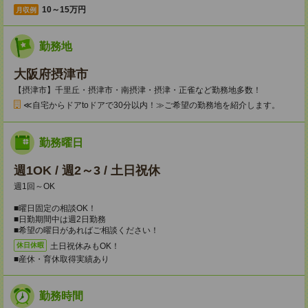
10～15万円
月収例
勤務地
大阪府摂津市
【摂津市】千里丘・摂津市・南摂津・摂津・正雀など勤務地多数！
≪自宅からドアtoドアで30分以内！≫ご希望の勤務地を紹介します。
勤務曜日
週1OK / 週2～3 / 土日祝休
週1回～OK
■曜日固定の相談OK！
■日勤期間中は週2日勤務
■希望の曜日があればご相談ください！
土日祝休みもOK！
休日休暇
■産休・育休取得実績あり
勤務時間