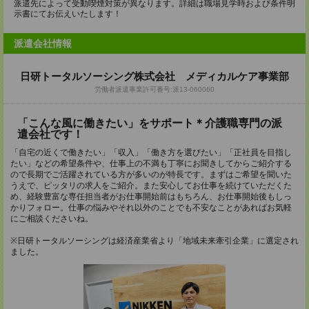
派遣先によって受動喫煙対策が異なります。詳細は職場見学時および条件明
示書にてお伝えいたします！
派遣会社情報
日研トータルソーシング株式会社 メディカルケア事業部
労働者派遣事業許可番号:派13-060060
「こんな風に働きたい」をサポート＊介護職専門の派
遣会社です！
「自宅の近くで働きたい」「収入」「働き方を選びたい」「正社員を目指し
たい」などの希望条件や、仕事上の不満も丁寧にお聞きしてからご紹介する
ので長期でご活躍されている方が多いのが特長です。まずはご希望を聞いた
うえで、ピッタリの求人をご紹介。また安心してお仕事を続けていただくた
め、経験豊富な専任担当者がお仕事開始前はもちろん、お仕事開始後もしっ
かりフォロー。仕事の悩みやそれ以外のことでも不安なことがあればお気軽
にご相談くださいね。
※日研トータルソーシングは経済産業省より「地域未来牽引企業」に選定され
ました。