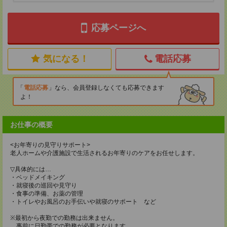
応募ページへ
気になる！
電話応募
電話応募
なら、会員登録しなくても応募できます
よ！
お仕事の概要
<お年寄りの見守りサポート>
老人ホームや介護施設で生活されるお年寄りのケアをお任せします。
▽具体的には…
・ベッドメイキング
・就寝後の巡回や見守り
・食事の準備、お薬の管理
・トイレやお風呂のお手伝いや就寝のサポート など
※最初から夜勤での勤務は出来ません。
事前に日勤帯での勤務が必要となります。