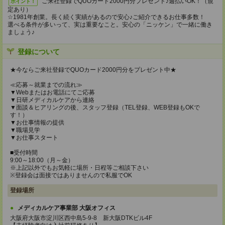
ご来社登録でQUOカード2000円分プレゼント♪週払いOK！（規
ポイント！
定あり）
☆1981年創業。長く続く実績があるので安心♪ご紹介できるお仕事多数！
選べる条件が多いって、実は重要なこと。安心の「ニッケン」で一緒に働き
ましょう♪
登録について
★今ならご来社登録でQUOカード2000円分をプレゼント中★
≪応募～就業までの流れ≫
▼Webまたはお電話にてご応募
▼日研メディカルケアから連絡
▼面談＆ヒアリングの後、スタッフ登録（TEL登録、WEB登録もOKで
す！）
▼お仕事情報の提供
▼職場見学
▼お仕事スタート
■受付時間
9:00～18:00（月～金）
※上記以外でもお気軽に場所・日程等ご相談下さい
※登録会は面接ではありませんので私服でOK
登録場所
メディカルケア事業部 大阪オフィス
大阪府大阪市淀川区西中島5-9-8 新大阪DTKビル4F