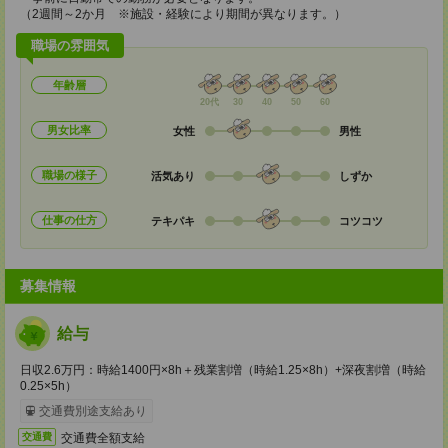
（2週間～2か月 ※施設・経験により期間が異なります。）
職場の雰囲気
年齢層
20代
30
40
50
60
男女比率
女性
男性
職場の様子
活気あり
しずか
仕事の仕方
テキパキ
コツコツ
募集情報
給与
日収2.6万円：時給1400円×8h＋残業割増（時給1.25×8h）+深夜割増（時給
0.25×5h）
交通費別途支給あり
交通費全額支給
交通費