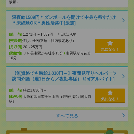
坂駅）
深夜給1589円＊ダンボールを開けて中身を移すだけ
＊未経験OK＊男性活躍中[派遣]
[給 与]
1,271円 ～1,589円 ＊日払いOK
[交通費]
嬉しい全額支給（社内規定あり）
[月収例]
20～25万円
気になる！
[勤務地]
ＪＲ長瀬駅から徒歩15分
/
南巽駅から徒歩
10分
【無資格でも時給1,830円～】夜間見守りヘルパー✨
訪問介護（週1日から／夜勤専従） /Jb[アルバイト]
[給 与]
時給1,830円～
[勤務地]
大阪府吹田市千里山西（最寄り駅：関大前
気になる！
駅）
すべて見る