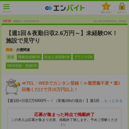
0
メニュー
気になる！
ログイン
NEW
掲載日 :2026
/
08
/
08
No.NKSGWOS16_SRA9
【週1回＆夜勤日収2.6万円～】未経験OK！
施設で見守り
職種：
介護関連
派遣
職種未経験OK
社会人未経験OK
ブランクOK
WEB登録・面接OK
≪TEL・WEBでカンタン登録！≫履歴書不要＊週1
回働くだけで月10万円以上！
【週1回×日収2万6900円～！（実働16hの場合）】週1回
...もっとみる
応募が集まった時点で掲載終了
この求人は応募が集まり次第、掲載終了致します。予めご理解くださ
い。