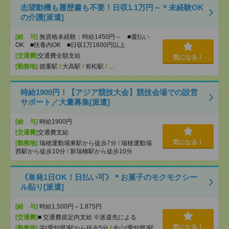
志望動機も履歴書も不要！日収1.1万円～＊未経験OK
の介護[派遣]
[給 与]
無資格未経験：時給1450円～ ■週払い
OK ■扶養内OK ■日収1万1600円以上
[交通費]
交通費全額支給
気になる！
[勤務地]
徳重駅
/
大高駅
/
有松駅
/
…
時給1900円！【アジア競技大会】競技会場での設営
サポート／大量募集[派遣]
[給 与]
時給1900円
[交通費]
交通費支給
気になる！
[勤務地]
瑞穂運動場東駅から徒歩7分
/
瑞穂運動場
西駅から徒歩10分
/
新瑞橋駅から徒歩10分
《単発1日OK！日払い可》＊お菓子のモクモクシー
ル貼り[派遣]
[給 与]
時給1,500円～1,875円
[交通費]
■ 交通費規定内支給 ※派遣先による
気になる！
[勤務地]
栄(愛知県)駅から徒歩5分
/
金山(愛知県)駅