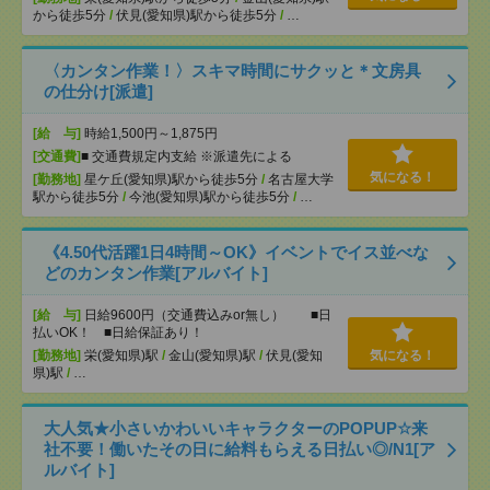
から徒歩5分
/
伏見(愛知県)駅から徒歩5分
/
…
〈カンタン作業！〉スキマ時間にサクッと＊文房具
の仕分け[派遣]
[給 与]
時給1,500円～1,875円
[交通費]
■ 交通費規定内支給 ※派遣先による
気になる！
[勤務地]
星ケ丘(愛知県)駅から徒歩5分
/
名古屋大学
駅から徒歩5分
/
今池(愛知県)駅から徒歩5分
/
…
《4.50代活躍1日4時間～OK》イベントでイス並べな
どのカンタン作業[アルバイト]
[給 与]
日給9600円（交通費込みor無し） ■日
払いOK！ ■日給保証あり！
[勤務地]
栄(愛知県)駅
/
金山(愛知県)駅
/
伏見(愛知
気になる！
県)駅
/
…
大人気★小さいかわいいキャラクターのPOPUP☆来
社不要！働いたその日に給料もらえる日払い◎/N1[ア
ルバイト]