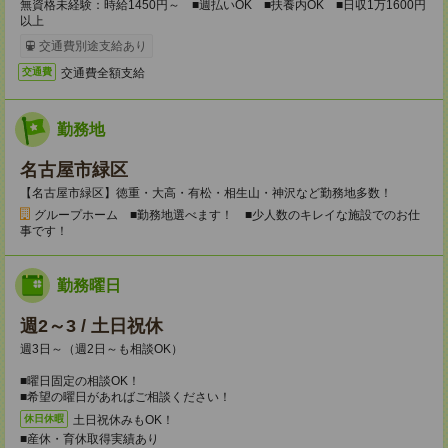
無資格未経験：時給1450円～ ■週払いOK ■扶養内OK ■日収1万1600円
以上
交通費別途支給あり
交通費全額支給
交通費
勤務地
名古屋市緑区
【名古屋市緑区】徳重・大高・有松・相生山・神沢など勤務地多数！
グループホーム ■勤務地選べます！ ■少人数のキレイな施設でのお仕
事です！
勤務曜日
週2～3 / 土日祝休
週3日～（週2日～も相談OK）
■曜日固定の相談OK！
■希望の曜日があればご相談ください！
土日祝休みもOK！
休日休暇
■産休・育休取得実績あり