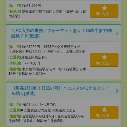
[給 与]
時給1,250円～
[勤務地]
愛知県名古屋市緑区大高町（最寄り駅：南
気になる！
大高駅）
＼PC入力の事務／フォーマットあり！15時半まで/未
経験ＯＫ[派遣]
[給 与]
時給1250円～1563円+交通費規定支給
【月収例】時給1250円×6時間×20日+土曜出勤2回
[交通費]
月額上限規定あり
[月収例]
15～20万円
気になる！
[勤務地]
中京競馬場前駅から車10分
/
前後駅から車
10分
/
有松駅から車13分
《単発1日OK！日払い可》＊コスメのモクモクシー
ル貼り[派遣]
[給 与]
時給1,500円～1,875円
[交通費]
■ 交通費規定内支給 ※派遣先による
気になる！
[勤務地]
名古屋駅から徒歩5分
/
名鉄名古屋駅から
徒歩5分
/
近鉄名古屋駅から徒歩5分
/
…