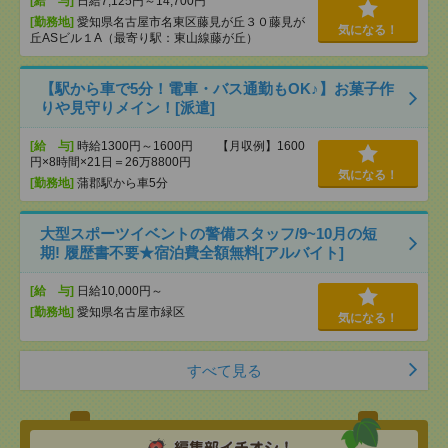
[給 与]
日給7,125円～14,700円
[勤務地]
愛知県名古屋市名東区藤見が丘３０藤見が
気になる！
丘ASビル１A（最寄り駅：東山線藤が丘）
【駅から車で5分！電車・バス通勤もOK♪】お菓子作
りや見守りメイン！[派遣]
[給 与]
時給1300円～1600円 【月収例】1600
円×8時間×21日＝26万8800円
気になる！
[勤務地]
蒲郡駅から車5分
大型スポーツイベントの警備スタッフ/9~10月の短
期! 履歴書不要★宿泊費全額無料[アルバイト]
[給 与]
日給10,000円～
[勤務地]
愛知県名古屋市緑区
気になる！
すべて見る