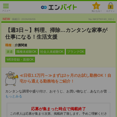
0
メニュー
気になる！
ログイン
NEW
掲載日 :2026
/
08
/
06
No.NKSTNY40_GD-1
【週3日～】料理、掃除…カンタンな家事が
仕事になる！生活支援
職種：
介護関連
派遣
職種未経験OK
社会人未経験OK
ブランクOK
WEB登録・面接OK
≪日収1.1万円～≫まずは2ヶ月のお試し勤務OK！自
宅から通える勤務地をご紹介！
カンタンな調理や盛り付け、おそうじ、お買い物など…あなたが普
...
もっとみる
応募が集まった時点で掲載終了
この求人は応募が集まり次第、掲載終了致します。予めご理解くださ