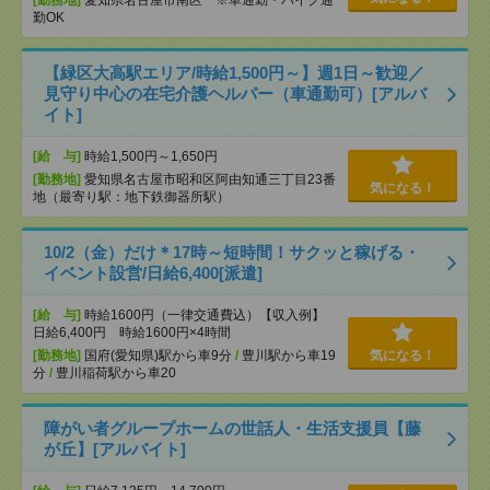
[勤務地]
愛知県名古屋市南区 ※車通勤・バイク通
勤OK
【緑区大高駅エリア/時給1,500円～】週1日～歓迎／
見守り中心の在宅介護ヘルパー（車通勤可）[アルバ
イト]
[給 与]
時給1,500円～1,650円
[勤務地]
愛知県名古屋市昭和区阿由知通三丁目23番
気になる！
地（最寄り駅：地下鉄御器所駅）
10/2（金）だけ＊17時～短時間！サクッと稼げる・
イベント設営/日給6,400[派遣]
[給 与]
時給1600円（一律交通費込）【収入例】
日給6,400円 時給1600円×4時間
[勤務地]
国府(愛知県)駅から車9分
/
豊川駅から車19
気になる！
分
/
豊川稲荷駅から車20
障がい者グループホームの世話人・生活支援員【藤
が丘】[アルバイト]