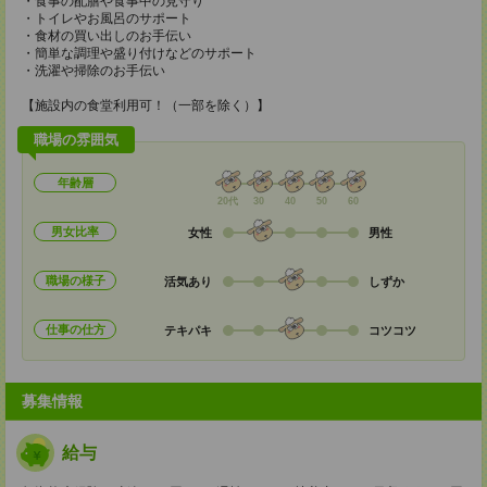
・食事の配膳や食事中の見守り
・トイレやお風呂のサポート
・食材の買い出しのお手伝い
・簡単な調理や盛り付けなどのサポート
・洗濯や掃除のお手伝い
【施設内の食堂利用可！（一部を除く）】
職場の雰囲気
年齢層
20代
30
40
50
60
男女比率
女性
男性
職場の様子
活気あり
しずか
仕事の仕方
テキパキ
コツコツ
募集情報
給与