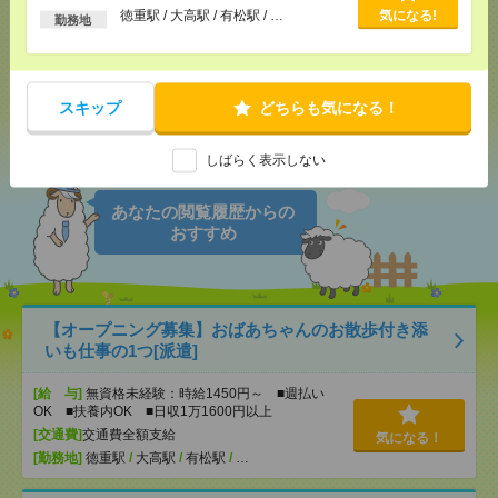
以上
徳重駅 / 大高駅 / 有松駅 / …
気になる!
勤務地
メール
LINE
で送る
で送る
スキップ
どちらも気になる！
シェア
ツイート
ブックマーク
しばらく表示しない
あなたの閲覧履歴からの
おすすめ
【オープニング募集】おばあちゃんのお散歩付き添
いも仕事の1つ[派遣]
[給 与]
無資格未経験：時給1450円～ ■週払い
OK ■扶養内OK ■日収1万1600円以上
[交通費]
交通費全額支給
気になる！
[勤務地]
徳重駅
/
大高駅
/
有松駅
/
…