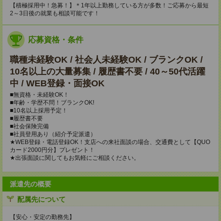
【積極採用中！急募！】＊1年以上勤務している方が多数！ご応募から最短
2～3日後の就業も相談可能です！
応募資格・条件
職種未経験OK / 社会人未経験OK / ブランクOK /
10名以上の大量募集 / 履歴書不要 / 40～50代活躍
中 / WEB登録・面接OK
■無資格・未経験OK！
■年齢・学歴不問！ブランクOK!
■10名以上採用予定！
■履歴書不要
■社会保険完備
■社員登用あり（紹介予定派遣）
★WEB登録・電話登録OK！支店への来社面談の場合、交通費として【QUO
カード2000円分】プレゼント！
★出張面談に関してもお気軽にご相談ください。
派遣先の概要
配属先について
【安心・安定の勤務先】