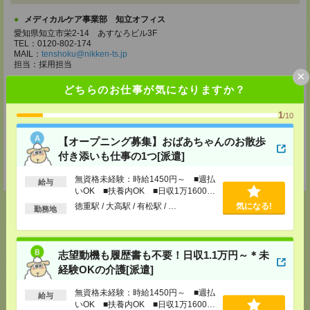
メディカルケア事業部 知立オフィス
愛知県知立市栄2-14 あすなろビル3F
TEL：0120-802-174
MAIL：
tenshoku@nikken-ts.jp
担当：採用担当
×
メディカルケア事業部 名古屋オフィス
どちらのお仕事が気になりますか？
愛知県名古屋市西区牛島町2-5 TOMITA.BLD 4階
TEL：0120-455-091
1
/10
MAIL：
tenshoku@nikken-ts.jp
担当：採用担当
【オープニング募集】おばあちゃんのお散歩
登録交通費
付き添いも仕事の1つ[派遣]
★今ならご来社登録でQUOカード2000円分をプレゼント中★
無資格未経験：時給1450円～ ■週払
給与
いOK ■扶養内OK ■日収1万1600円
以上
徳重駅 / 大高駅 / 有松駅 / …
気になる!
勤務地
応募ページへ
志望動機も履歴書も不要！日収1.1万円～＊未
経験OKの介護[派遣]
無資格未経験：時給1450円～ ■週払
気になる！
電話応募
給与
いOK ■扶養内OK ■日収1万1600円