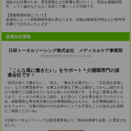
福祉のお仕事のため、景気変動などの影響を受けにくく、現在も積極採用
中。シフト減少などもなく安定して働くことが可能です。
【受動喫煙対策について】
派遣先によって受動喫煙対策が異なります。詳細は職場見学時および条件明
示書にてお伝えいたします！
派遣会社情報
日研トータルソーシング株式会社 メディカルケア事業部
労働者派遣事業許可番号:派13-060060
「こんな風に働きたい」をサポート＊介護職専門の派
遣会社です！
「自宅の近くで働きたい」「収入」「働き方を選びたい」「正社員を目指し
たい」などの希望条件や、仕事上の不満も丁寧にお聞きしてからご紹介する
ので長期でご活躍されている方が多いのが特長です。まずはご希望を聞いた
うえで、ピッタリの求人をご紹介。また安心してお仕事を続けていただくた
め、経験豊富な専任担当者がお仕事開始前はもちろん、お仕事開始後もしっ
かりフォロー。仕事の悩みやそれ以外のことでも不安なことがあればお気軽
にご相談くださいね。
※日研トータルソーシングは経済産業省より「地域未来牽引企業」に選定され
ました。