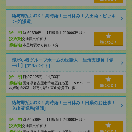
給与即払いOK！高時給！土日休み！入出荷・ピッキ
ング[派遣]
[給 与]
時給1350円 【月収例】216000円以上
[交通費]
交通費支給有り
気になる！
[勤務地]
本星崎駅から徒歩10分
障がい者グループホームの世話人・生活支援員【覚
王山】[アルバイト]
[給 与]
日給7,125円～14,700円
[勤務地]
愛知県名古屋市千種区姫池通1-15アベニー
気になる！
ル姫池通203（最寄り駅：東山線覚王山駅）
給与即払いOK！高時給！土日休み！日勤のお仕事！
入出荷業務[派遣]
[給 与]
時給1500円 【月収例】240000円以上
[交通費]
交通費支給有り
気になる！