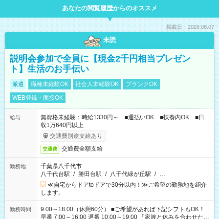
あなたの閲覧履歴からのオススメ
掲載日：2026.08.07
未読
説明会参加で全員に【現金2千円相当プレゼン
ト】生活のお手伝い
派遣
職種未経験OK
社会人未経験OK
ブランクOK
WEB登録・面接OK
無資格未経験：時給1330円～ ■週払いOK ■扶養内OK ■日
給与
収1万640円以上
交通費別途支給あり
交通費全額支給
交通費
千葉県八千代市
勤務地
八千代台駅
/
勝田台駅
/
八千代緑が丘駅
/
…
≪自宅からドアtoドアで30分以内！≫ご希望の勤務地を紹介
します。
9:00～18:00（休憩60分） ■ご希望があれば下記シフトもOK！
勤務時間
早番 7:00～16:00 遅番 10:00～19:00 「家族と休みを合わせた