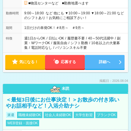
■物流センターなど ■勤務地選べます
9:00～18:00 など 他にも ▼10:00～19:00 ▼18:00～21:00 など
勤務時間
のシフトあり！お気軽にご相談下さい！
1日だけの単発OK！＃8月～ ＃9月～
期間
週1日からOK
/
日払いOK
/
履歴書不要
/
40～50代活躍中
/
副
特徴
業・WワークOK
/
服装自由
/
シフト勤務
/
10名以上の大量募
集
/
電話対応なし
/
パソコンスキル不要
気になる！
応募する
詳細へ
掲載日：2026.08.04
未読
＜最短3日後にお仕事決定！＞お散歩の付き添い
やお話相手など！入浴介助ナシ
派遣
職種未経験OK
社会人未経験OK
大学生歓迎
ブランクOK
WEB登録・面接OK