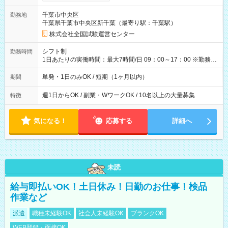
り！】 希望される場合、勤務から1週間ほどで給与の一部を受け
取れます。 ※手数料418円がかかります。 【過去試験日の収入
千葉市中央区
勤務地
例】 ・河合塾模擬試験 8:30～17:30（休憩1時間） 時給1,300円
千葉県千葉市中央区新千葉（最寄り駅：千葉駅）
×8時間＝日収10,400円＋交通費 ※当日の役割により時給＋100
円の場合あり ・国家試験 7:00～13:30（休憩なし） 時給1,300
株式会社全国試験運営センター
円（役割手当＋100円）×6時間＝日収8,400円＋交通費 【試用期
間】試用期間なし
シフト制
勤務時間
1日あたりの実働時間：最大7時間/日 09：00～17：00 ※勤務時
間は 試験により異なります。
単発・1日のみOK / 短期（1ヶ月以内）
期間
週1日からOK / 副業・WワークOK / 10名以上の大量募集
特徴
気になる！
応募する
詳細へ
未読
給与即払いOK！土日休み！日勤のお仕事！検品
作業など
派遣
職種未経験OK
社会人未経験OK
ブランクOK
WEB登録・面接OK