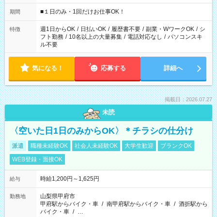
etc ★最短で3時間で5,120円のお仕事から 15時間で2万円近く稼
げるお仕事も！ ご希望のお時間に合わせてご紹介！ ※シフトは
■１日のみ・1回だけお仕事OK！
期間
現場によって異なります。 ※勿論、休憩時間はあるのでご安心
ください！
週1日からOK
/
日払いOK
/
履歴書不要
/
副業・WワークOK
/
シ
特徴
フト勤務
/
10名以上の大量募集
/
電話対応なし
/
パソコンスキ
ル不要
気になる！
応募する
詳細へ
掲載日：2026.07.27
未読
〈空いた日1日のみからOK〉＊チラシの仕分け
派遣
職種未経験OK
社会人未経験OK
大学生歓迎
ブランクOK
WEB登録・面接OK
時給1,200円～1,625円
給与
山梨県甲府市
勤務地
甲府駅からバイク・車
/
南甲府駅からバイク・車
/
酒折駅から
バイク・車
/
…