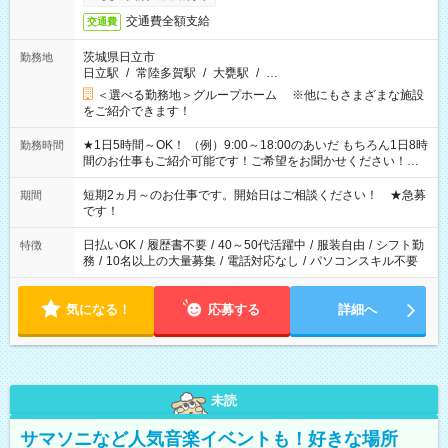
交通費全額支給
交通費
茨城県日立市
勤務地
日立駅
/
常陸多賀駅
/
大甕駅
/
…
＜選べる勤務地＞グループホーム ※他にもさまざまな施設
をご紹介できます！
★1日5時間～OK！ （例）9:00～18:00のあいだ もちろん1日8時
勤務時間
間のお仕事もご紹介可能です！ご希望をお聞かせください！★
家庭の都合でお休みが必要な場合も遠慮なくご相談ください。
※週最低15時間以上の勤務が必要です
短期2ヵ月～のお仕事です。開始日はご相談ください！ ★急募
期間
です！
日払いOK
/
履歴書不要
/
40～50代活躍中
/
服装自由
/
シフト勤
特徴
務
/
10名以上の大量募集
/
電話対応なし
/
パソコンスキル不要
気になる！
応募する
詳細へ
未読
サマソニなど人気音楽イベントも！好きな場所