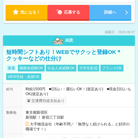
気になる！
応募する
詳細へ
掲載日：2026.08.07
未読
短時間シフトあり！WEBでサクッと登録OK＊
クッキーなどの仕分け
派遣
職種未経験OK
社会人未経験OK
大学生歓迎
ブランクOK
WEB登録・面接OK
時給1500円 ■日払い・週払いOK！(規定あり) ■現金日払いも
給与
OK(規定あり)
交通費別途支給あり
東京都新宿区
勤務地
新宿駅
/
新宿三丁目駅
大手物流会社（年齢不問／「無理なく続けられる」と好評の
職場です！）