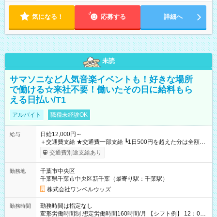
気になる！
応募する
詳細へ
未読
サマソニなど人気音楽イベントも！好きな場所
で働ける☆来社不要！働いたその日に給料もら
える日払い/T1
アルバイト
職種未経験OK
日給12,000円～
給与
＋交通費支給 ★交通費一部支給 ┗1日500円を超えた分は全額支
給！ ※往復500円以内の方は自己負担となります ★日払いOK！
交通費別途支給あり
（規定あり） ┗働いたその日に現金GET♪ お仕事後はコンビニ
ATMから 日払い分を引き落とせます！ 【試用期間】試用期間
千葉市中央区
勤務地
なし
千葉県千葉市中央区新千葉（最寄り駅：千葉駅）
株式会社ワンベルウッズ
勤務時間は指定なし
勤務時間
変形労働時間制 想定労働時間160時間/月 【シフト例】 12：00