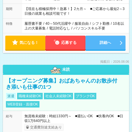
い」 「余裕を持って夕飯の準備がしたい」 「できれば残業はし
たくない」 など、ご希望を教えてくださいね。 ※Wワーク希望
【現在も積極採用中！急募！】2カ月～ ■ご応募から最短2～3
期間
の方へ 今ご覧のお仕事で希望する勤務時間と、もう1つのお仕事
日後の就業も相談可能です！
の勤務時間。 合計で週40時間を超える場合は応募できません。
履歴書不要
/
40～50代活躍中
/
服装自由
/
シフト勤務
/
10名以
特徴
上の大量募集
/
電話対応なし
/
パソコンスキル不要
気になる！
応募する
詳細へ
掲載日：2026.08.06
未読
【オープニング募集】おばあちゃんのお散歩付
き添いも仕事の1つ
派遣
職種未経験OK
社会人未経験OK
ブランクOK
WEB登録・面接OK
無資格未経験：時給1330円～ ■週払いOK ■扶養内OK ■日
給与
収1万640円以上
交通費別途支給あり