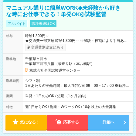
マニュアル通りに簡単WORK◆未経験から好き
な時にお仕事できる！単発OK◎試験監督
アルバイト
職種未経験OK
時給1,300円～
給与
★交通費一部支給 時給1,300円～ ※試験・役割により手当あり
※勤務回数により昇給あり 【即給（前払い）オプションあ
交通費別途支給あり
り！】 希望される場合、勤務から1週間ほどで給与の一部を受け
取れます。 ※手数料418円がかかります。 【過去試験日の収入
千葉県市川市
勤務地
例】 ・河合塾模擬試験 8:30～17:30（休憩1時間） 時給1,300円
千葉県市川市八幡（最寄り駅：本八幡駅）
×8時間＝日収10,400円＋交通費 ※当日の役割により時給＋100
円の場合あり ・国家試験 7:00～13:30（休憩なし） 時給1,300
株式会社全国試験運営センター
円（役割手当＋100円）×6時間＝日収8,400円＋交通費 【試用期
間】試用期間なし
シフト制
勤務時間
1日あたりの実働時間：最大7時間/日 09：00～17：00 ※勤務時
間は 試験により異なります。
単発・1日のみOK / 短期（1ヶ月以内）
期間
週1日からOK / 副業・WワークOK / 10名以上の大量募集
特徴
気になる！
応募する
詳細へ