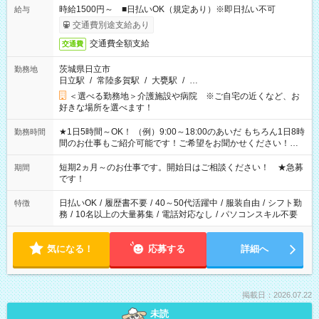
時給1500円～ ■日払いOK（規定あり）※即日払い不可
給与
交通費別途支給あり
交通費全額支給
交通費
茨城県日立市
勤務地
日立駅
/
常陸多賀駅
/
大甕駅
/
…
＜選べる勤務地＞介護施設や病院 ※ご自宅の近くなど、お
好きな場所を選べます！
★1日5時間～OK！ （例）9:00～18:00のあいだ もちろん1日8時
勤務時間
間のお仕事もご紹介可能です！ご希望をお聞かせください！★
家庭の都合でお休みが必要な場合も遠慮なくご相談ください。
※週最低15時間以上の勤務が必要です
短期2ヵ月～のお仕事です。開始日はご相談ください！ ★急募
期間
です！
日払いOK
/
履歴書不要
/
40～50代活躍中
/
服装自由
/
シフト勤
特徴
務
/
10名以上の大量募集
/
電話対応なし
/
パソコンスキル不要
気になる！
応募する
詳細へ
掲載日：2026.07.22
未読