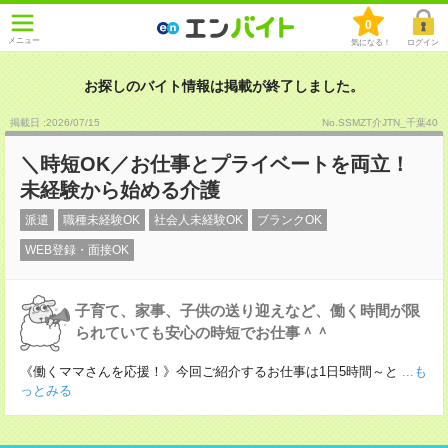
0
メニュー
気になる！
ログイン
お探しのバイト情報は掲載が終了しました。
掲載日 :2026
/
07
/
15
No.SSMZT介JTN_千葉40
＼時短OK／お仕事とプライベートを両立！
未経験から始める介護
派遣
職種未経験OK
社会人未経験OK
ブランクOK
WEB登録・面接OK
子育て、家事、子供の送り迎えなど、働く時間が限
られていても安心の時短でお仕事＾＾
《働くママさんを応援！》今回ご紹介するお仕事は1日5時間～と
...も
っとみる