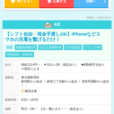
気になる！
応募する
詳細へ
掲載日：2026.08.07
未読
【シフト自由・現金手渡しOK】iPhoneなどス
マホの充電を繋げるだけ！
派遣
職種未経験OK
社会人未経験OK
大学生歓迎
ブランクOK
WEB登録・面接OK
時給1414円～ ▼日払いOK（規定あり） ■初勤務手当あり
給与
※規定による
東京都新宿区
勤務地
新宿駅から徒歩
/
新宿三丁目駅から徒歩
/
高田馬場駅から徒歩
/
…
物流企業
9:00～18:00
勤務時間
即日～OK！ 1日～働けます＾＾（規定あり）
期間