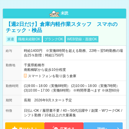
未読
【週2日だけ】倉庫内軽作業スタッフ スマホの
チェック・検品
派遣
職種未経験OK
ブランクOK
WEB登録・面接OK
時給1400円 ※実働8時間を超える勤務、22時～翌5時勤務の場
給与
合25％割増：時給1750円
千葉県船橋市
勤務地
南船橋駅から徒歩10分程度
スマートフォンを取り扱う倉庫
(1)9:00～18:00（実働8時間） (2)10:00～18:00（実働7時間）
勤務時間
(3)10:00～17:00（実働6時間） ※時間帯選べます ※休憩60分
長期 2026年9月スタート予定
期間
日払いOK
/
履歴書不要
/
40～50代活躍中
/
副業・WワークOK
/
特徴
シフト勤務
/
10名以上の大量募集