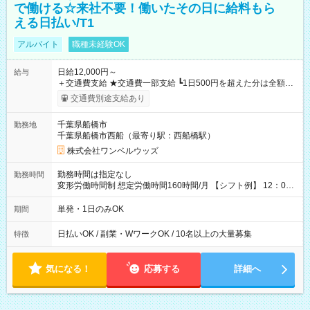
で働ける☆来社不要！働いたその日に給料もら
える日払い/T1
アルバイト
職種未経験OK
日給12,000円～
給与
＋交通費支給 ★交通費一部支給 ┗1日500円を超えた分は全額支
給！ ※往復500円以内の方は自己負担となります ★日払いOK！
交通費別途支給あり
（規定あり） ┗働いたその日に現金GET♪ お仕事後はコンビニ
ATMから 日払い分を引き落とせます！ 【試用期間】試用期間
千葉県船橋市
勤務地
なし
千葉県船橋市西船（最寄り駅：西船橋駅）
株式会社ワンベルウッズ
勤務時間は指定なし
勤務時間
変形労働時間制 想定労働時間160時間/月 【シフト例】 12：00
～22：00
単発・1日のみOK
期間
日払いOK / 副業・WワークOK / 10名以上の大量募集
特徴
気になる！
応募する
詳細へ