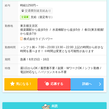
時給1250円～
給与
交通費別途支給あり
支給（規定有り）
交通費
東京都文京区
勤務地
後楽園駅から徒歩5分
/
水道橋駅から徒歩5分
/
春日(東京都)駅
から徒歩7分
株式会社ライブパワー
＜シフト例＞ 7:00～23:00 13:30～22:00 上記の時間から好きな
勤務時間
時間を選べます！ ※時間は変更となる可能性があります
急募！8月15日・16日
期間
週1日からOK
/
履歴書不要
/
副業・WワークOK
/
シフト勤務
/
特徴
電話対応なし
/
パソコンスキル不要
気になる！
応募する
詳細へ
未読