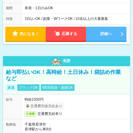
～22：00
単発・1日のみOK
期間
日払いOK / 副業・WワークOK / 10名以上の大量募集
特徴
気になる！
応募する
詳細へ
未読
給与即払いOK！高時給！土日休み！袋詰め作業
など
派遣
ブランクOK
WEB登録・面接OK
時給1500円
給与
交通費別途支給あり
交通費支給有り
交通費
千葉県君津市
勤務地
君津駅から車9分