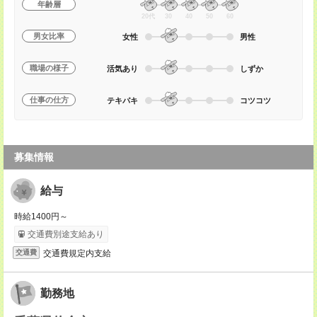
年齢層
20代
30
40
50
60
男女比率
女性
男性
職場の様子
活気あり
しずか
仕事の仕方
テキパキ
コツコツ
募集情報
給与
時給1400円～
交通費別途支給あり
交通費規定内支給
交通費
勤務地