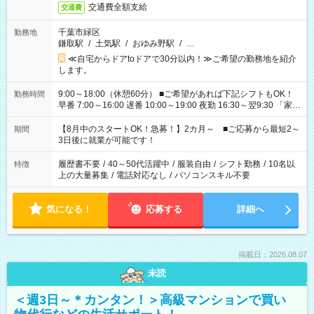
交通費全額支給
交通費
千葉市緑区
勤務地
鎌取駅
/
土気駅
/
おゆみ野駅
/
…
≪自宅からドアtoドアで30分以内！≫ご希望の勤務地を紹介
します。
9:00～18:00（休憩60分） ■ご希望があれば下記シフトもOK！
勤務時間
早番 7:00～16:00 遅番 10:00～19:00 夜勤 16:30～翌9:30 「家族
と休みを合わせたい」 「余裕を持って夕飯の準備がしたい」
「できれば残業はしたくない」 など、ご希望を教えてください
【8月中のスタートOK！急募！】2カ月～ ■ご応募から最短2～
期間
ね。 ※Wワーク希望の方へ 今ご覧のお仕事で希望する勤務時間
3日後に就業が可能です！
と、もう1つのお仕事の勤務時間。 合計で週40時間を超える場
合は応募できません。
履歴書不要
/
40～50代活躍中
/
服装自由
/
シフト勤務
/
10名以
特徴
上の大量募集
/
電話対応なし
/
パソコンスキル不要
気になる！
応募する
詳細へ
掲載日：2026.08.07
未読
＜週3日～＊カンタン！＞高級マンションで買い