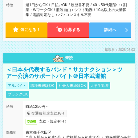
週1日からOK
/
日払いOK
/
履歴書不要
/
40～50代活躍中
/
副
特徴
業・WワークOK
/
服装自由
/
シフト勤務
/
10名以上の大量募
集
/
電話対応なし
/
パソコンスキル不要
気になる！
応募する
詳細へ
掲載日：2026.08.03
未読
＜日本を代表するバンド＊サカナクション＞ツ
アー公演のサポートバイト＠日本武道館
アルバイト
職種未経験OK
社会人未経験OK
大学生歓迎
ブランクOK
時給1250円～
給与
交通費別途支給あり
支給（規定有り）
交通費
東京都千代田区
勤務地
九段下駅から徒歩5分
/
竹橋駅から徒歩10分
/
神保町駅から徒