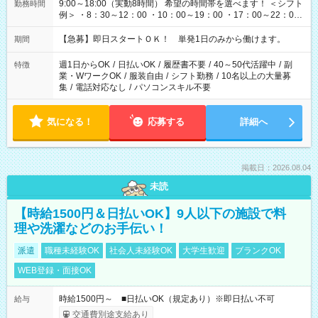
9:00～18:00（実動8時間） 希望の時間帯を選べます！ ＜シフト
勤務時間
例＞ ・8：30～12：00 ・10：00～19：00 ・17：00～22：00
・13：00～22：00 ・22：00～翌6：00 など
【急募】即日スタートＯＫ！ 単発1日のみから働けます。
期間
週1日からOK
/
日払いOK
/
履歴書不要
/
40～50代活躍中
/
副
特徴
業・WワークOK
/
服装自由
/
シフト勤務
/
10名以上の大量募
集
/
電話対応なし
/
パソコンスキル不要
気になる！
応募する
詳細へ
掲載日：2026.08.04
未読
【時給1500円＆日払いOK】9人以下の施設で料
理や洗濯などのお手伝い！
派遣
職種未経験OK
社会人未経験OK
大学生歓迎
ブランクOK
WEB登録・面接OK
時給1500円～ ■日払いOK（規定あり）※即日払い不可
給与
交通費別途支給あり