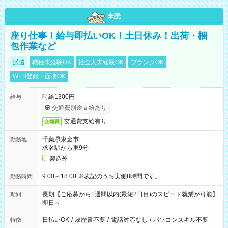
未読
座り仕事！給与即払いOK！土日休み！出荷・梱
包作業など
派遣
職種未経験OK
社会人未経験OK
ブランクOK
WEB登録・面接OK
時給1300円
給与
交通費別途支給あり
交通費支給有り
交通費
千葉県東金市
勤務地
求名駅から車9分
製造外
9:00～18:00 ※表記のうち実働8時間です。
勤務時間
長期【ご応募から1週間以内(最短2日目)のスピード就業が可能】
期間
即日～
日払いOK
/
履歴書不要
/
電話対応なし
/
パソコンスキル不要
特徴