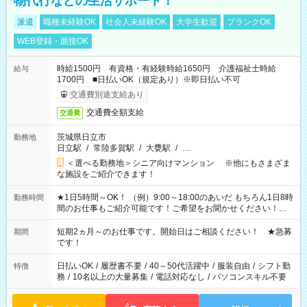
物代行などの生活サポート！
派遣
職種未経験OK
社会人未経験OK
大学生歓迎
ブランクOK
WEB登録・面接OK
時給1500円 有資格・有経験時給1650円 介護福祉士時給
給与
1700円 ■日払いOK（規定あり）※即日払い不可
交通費別途支給あり
交通費全額支給
交通費
茨城県日立市
勤務地
日立駅
/
常陸多賀駅
/
大甕駅
/
…
＜選べる勤務地＞シニア向けマンション ※他にもさまざま
な施設をご紹介できます！
★1日5時間～OK！ （例）9:00～18:00のあいだ もちろん1日8時
勤務時間
間のお仕事もご紹介可能です！ご希望をお聞かせください！★
家庭の都合でお休みが必要な場合も遠慮なくご相談ください。
※週最低15時間以上の勤務が必要です
短期2ヵ月～のお仕事です。開始日はご相談ください！ ★急募
期間
です！
日払いOK
/
履歴書不要
/
40～50代活躍中
/
服装自由
/
シフト勤
特徴
務
/
10名以上の大量募集
/
電話対応なし
/
パソコンスキル不要