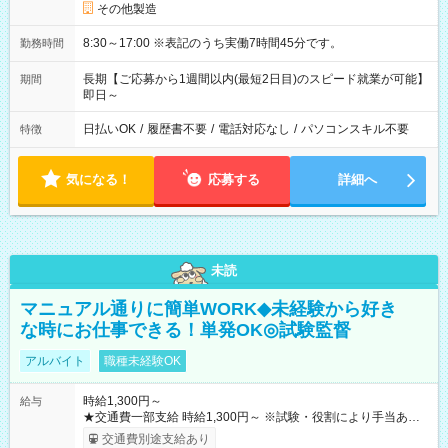
その他製造
8:30～17:00 ※表記のうち実働7時間45分です。
勤務時間
長期【ご応募から1週間以内(最短2日目)のスピード就業が可能】
期間
即日～
日払いOK
/
履歴書不要
/
電話対応なし
/
パソコンスキル不要
特徴
気になる！
応募する
詳細へ
未読
マニュアル通りに簡単WORK◆未経験から好き
な時にお仕事できる！単発OK◎試験監督
アルバイト
職種未経験OK
時給1,300円～
給与
★交通費一部支給 時給1,300円～ ※試験・役割により手当あり
※勤務回数により昇給あり 【即給（前払い）オプションあ
交通費別途支給あり