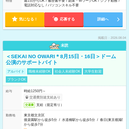
週1日からOK
/
履歴書不要
/
副業・WワークOK
/
シフト勤務
/
特徴
電話対応なし
/
パソコンスキル不要
気になる！
応募する
詳細へ
掲載日：2026.08.04
未読
＜SEKAI NO OWARI＊8月15日・16日＞ドーム
公演のサポートバイト
アルバイト
職種未経験OK
社会人未経験OK
大学生歓迎
ブランクOK
時給1250円～
給与
交通費別途支給あり
支給（規定有り）
交通費
東京都文京区
勤務地
後楽園駅から徒歩5分
/
水道橋駅から徒歩5分
/
春日(東京都)駅
から徒歩7分