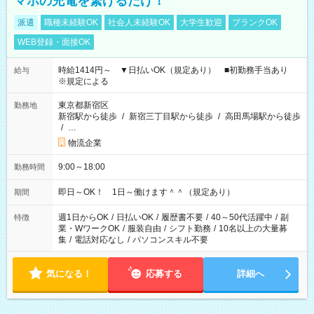
マホの充電を繋げるだけ！
派遣
職種未経験OK
社会人未経験OK
大学生歓迎
ブランクOK
WEB登録・面接OK
時給1414円～ ▼日払いOK（規定あり） ■初勤務手当あり
給与
※規定による
東京都新宿区
勤務地
新宿駅から徒歩
/
新宿三丁目駅から徒歩
/
高田馬場駅から徒歩
/
…
物流企業
9:00～18:00
勤務時間
即日～OK！ 1日～働けます＾＾（規定あり）
期間
週1日からOK
/
日払いOK
/
履歴書不要
/
40～50代活躍中
/
副
特徴
業・WワークOK
/
服装自由
/
シフト勤務
/
10名以上の大量募
集
/
電話対応なし
/
パソコンスキル不要
気になる！
応募する
詳細へ