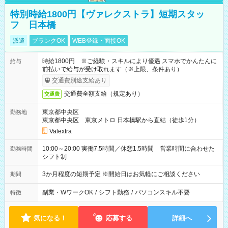
特別時給1800円【ヴァレクストラ】短期スタッ
フ 日本橋
派遣
ブランクOK
WEB登録・面接OK
時給1800円 ※ご経験・スキルにより優遇 スマホでかんたんに
給与
前払いで給与が受け取れます（※上限、条件あり）
交通費別途支給あり
交通費全額支給（規定あり）
交通費
東京都中央区
勤務地
東京都中央区 東京メトロ 日本橋駅から直結（徒歩1分）
Valextra
10:00～20:00 実働7.5時間／休憩1.5時間 営業時間に合わせた
勤務時間
シフト制
3か月程度の短期予定 ※開始日はお気軽にご相談ください
期間
副業・WワークOK
/
シフト勤務
/
パソコンスキル不要
特徴
気になる！
応募する
詳細へ