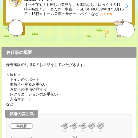
【完全在宅！】難しい業務なし＆電話なし！ゆっくりの11
時～時短＊データ入力・事務、＜SEKAI NO OWARI＊8月15
日・16日＞ドーム公演のサポートバイトなど
(8/7UP!)
お仕事の概要
介護施設の利用者のお世話をしていただきます。
＜日勤＞
・トイレのサポート
・車椅子へ座るお手伝い
・お食事の準備や見守り
・レクリエーションのお手伝い
・入浴サポート
など
職場の雰囲気
年齢層
20代
30
40
50
60