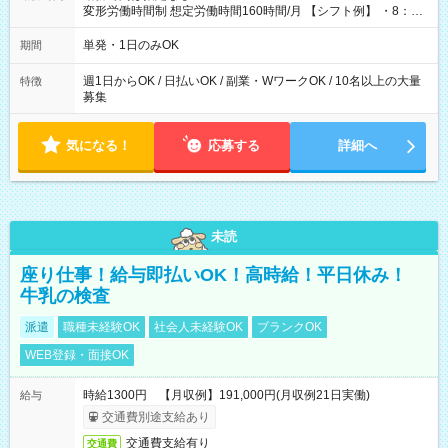
変形労働時間制 想定労働時間160時間/月 【シフト例】 ・8：00
～21：00
単発・1日のみOK
期間
週1日からOK / 日払いOK / 副業・WワークOK / 10名以上の大量
特徴
募集
気になる！
応募する
詳細へ
未読
座り仕事！給与即払いOK！高時給！平日休み！
牛乳の検査
派遣
職種未経験OK
社会人未経験OK
ブランクOK
WEB登録・面接OK
時給1300円 【月収例】191,000円(月収例21日実働)
給与
交通費別途支給あり
交通費支給有り
交通費