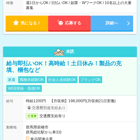
週1日からOK / 日払いOK / 副業・WワークOK / 10名以上の大量
特徴
募集
気になる！
応募する
詳細へ
未読
給与即払いOK！高時給！土日休み！製品の充
填、梱包など
派遣
職種未経験OK
社会人未経験OK
ブランクOK
WEB登録・面接OK
時給1200円 【月収例】198,000円(月収例21日実働)
給与
交通費別途支給あり
交通費支給有り
交通費
群馬県前橋市
勤務地
群馬総社駅から車3分
食品関連企業