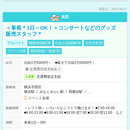
掲載日：2026.08.07
未読
＜単発＊1日～OK！＞コンサートなどのグッズ
販売スタッフ＊
アルバイト
職種未経験OK
社会人未経験OK
大学生歓迎
ブランクOK
WEB登録・面接OK
日給1万5000円～ ■最大で日給2万8500円！
給与
交通費別途支給あり
交通費規定支給
交通費
横浜市西区
勤務地
横浜駅
/
みなとみらい駅
/
西横浜駅
/
…
イベント会場
＜シフト例＞ いろいろなシフトで働けます！ ■7:00-24:00
勤務時間
■8:00-21:00 ■9:00-21:00 ■18:00-翌7:00 ■20:30-翌11:00 など
単発1日～OK!
期間