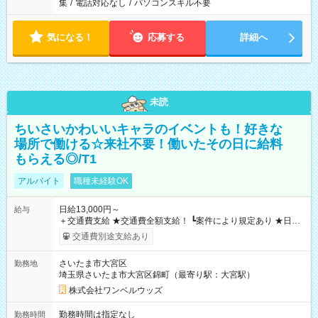
集
/
電話対応なし
/
パソコンスキル不要
気になる！
応募する
詳細へ
未読
ちいさいかわいいキャラのイベントも！好きな
場所で働ける☆来社不要！働いたその日に給料
もらえる◎/T1
アルバイト
職種未経験OK
日給13,000円～
給与
＋交通費支給 ★交通費全額支給！ ┗案件により規定あり ★日払
いOK！（規定あり） ┗働いたその日に現金GET♪ お仕事後はコ
交通費別途支給あり
ンビニATMから 日払い分を引き落とせます！ 【試用期間】試
用期間なし
さいたま市大宮区
勤務地
埼玉県さいたま市大宮区錦町（最寄り駅：大宮駅）
株式会社ワンベルウッズ
勤務時間は指定なし
勤務時間