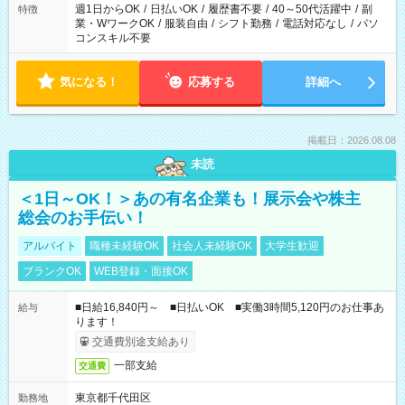
週1日からOK
/
日払いOK
/
履歴書不要
/
40～50代活躍中
/
副
特徴
業・WワークOK
/
服装自由
/
シフト勤務
/
電話対応なし
/
パソ
コンスキル不要
気になる！
応募する
詳細へ
掲載日：2026.08.08
未読
＜1日～OK！＞あの有名企業も！展示会や株主
総会のお手伝い！
アルバイト
職種未経験OK
社会人未経験OK
大学生歓迎
ブランクOK
WEB登録・面接OK
■日給16,840円～ ■日払いOK ■実働3時間5,120円のお仕事あ
給与
ります！
交通費別途支給あり
一部支給
交通費
東京都千代田区
勤務地