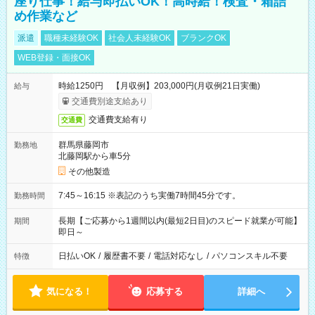
座り仕事！給与即払いOK！高時給！検査・箱詰
め作業など
派遣
職種未経験OK
社会人未経験OK
ブランクOK
WEB登録・面接OK
時給1250円 【月収例】203,000円(月収例21日実働)
給与
交通費別途支給あり
交通費支給有り
交通費
群馬県藤岡市
勤務地
北藤岡駅から車5分
その他製造
7:45～16:15 ※表記のうち実働7時間45分です。
勤務時間
長期【ご応募から1週間以内(最短2日目)のスピード就業が可能】
期間
即日～
日払いOK
/
履歴書不要
/
電話対応なし
/
パソコンスキル不要
特徴
気になる！
応募する
詳細へ