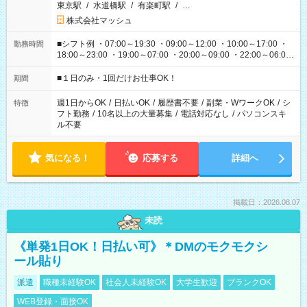
東京駅
/
水道橋駅
/
有楽町駅
/
…
株式会社マッシュ
■シフト例 ・07:00～19:30 ・09:00～12:00 ・10:00～17:00 ・
勤務時間
18:00～23:00 ・19:00～07:00 ・20:00～09:00 ・22:00～06:00
etc ★最短で3時間で5,120円のお仕事から 15時間で2万円近く稼
げるお仕事も！ ご希望のお時間に合わせてご紹介！ ※シフトは
■１日のみ・1回だけお仕事OK！
期間
現場によって異なります。 ※勿論、休憩時間はあるのでご安心
ください！
週1日からOK
/
日払いOK
/
履歴書不要
/
副業・WワークOK
/
シ
特徴
フト勤務
/
10名以上の大量募集
/
電話対応なし
/
パソコンスキ
ル不要
気になる！
応募する
詳細へ
掲載日：2026.08.07
未読
《単発1日OK！日払い可》＊DMのモクモクシ
ール貼り
派遣
職種未経験OK
社会人未経験OK
大学生歓迎
ブランクOK
WEB登録・面接OK