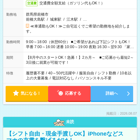
交通費全額支給（ガソリン代もOK！）
交通費
群馬県前橋市
勤務地
前橋大島駅
/
城東駅
/
江木駅
/
…
≪車通勤もOK！≫ご自宅近くでご希望の勤務地を紹介しま
す。
9:00～18:00（休憩60分） ■ご希望があれば下記シフトもOK！
勤務時間
早番 7:00～16:00 遅番 10:00～19:00 夜勤 16:30～翌9:30 「家族
と休みを合わせたい」 「余裕を持って夕飯の準備がしたい」
「できれば残業はしたくない」 など、ご希望を教えてください
【8月中のスタートOK！急募！】2カ月～ ■ご応募から最短2～
期間
ね。 ※Wワーク希望の方へ 今ご覧のお仕事で希望する勤務時間
3日後に就業が可能です！
と、もう1つのお仕事の勤務時間。 合計で週40時間を超える場
合は応募できません。
履歴書不要
/
40～50代活躍中
/
服装自由
/
シフト勤務
/
10名以
特徴
上の大量募集
/
電話対応なし
/
パソコンスキル不要
気になる！
応募する
詳細へ
掲載日：2026.08.07
未読
【シフト自由・現金手渡しOK】iPhoneなどス