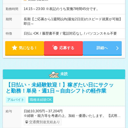
14:15～23:00 ※表記のうち実働7時間45分です。
勤務時間
長期【ご応募から1週間以内(最短2日目)のスピード就業が可能】
期間
即日～
日払いOK
/
履歴書不要
/
電話対応なし
/
パソコンスキル不要
特徴
気になる！
応募する
詳細へ
未読
【日払い・未経験歓迎！】稼ぎたい日にサクッ
と勤務！単発・週1日～自由シフトの軽作業
アルバイト
職種未経験OK
日給10,305円～37,204円
給与
※経験・能力等を考慮の上、加給・優遇いたします。 【試用期
間】試用期間なし
交通費別途支給あり