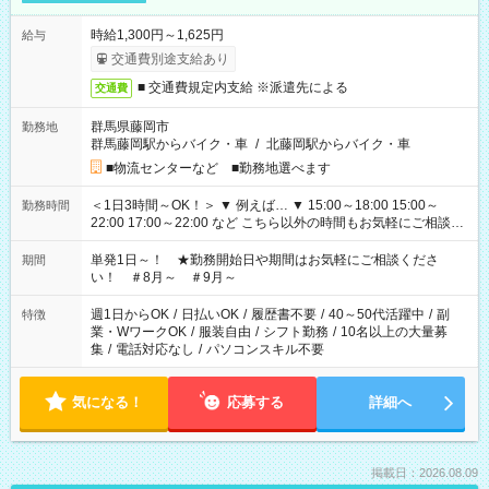
時給1,300円～1,625円
給与
交通費別途支給あり
■ 交通費規定内支給 ※派遣先による
交通費
群馬県藤岡市
勤務地
群馬藤岡駅からバイク・車
/
北藤岡駅からバイク・車
■物流センターなど ■勤務地選べます
＜1日3時間～OK！＞ ▼ 例えば… ▼ 15:00～18:00 15:00～
勤務時間
22:00 17:00～22:00 など こちら以外の時間もお気軽にご相談く
ださい！
単発1日～！ ★勤務開始日や期間はお気軽にご相談くださ
期間
い！ ＃8月～ ＃9月～
週1日からOK
/
日払いOK
/
履歴書不要
/
40～50代活躍中
/
副
特徴
業・WワークOK
/
服装自由
/
シフト勤務
/
10名以上の大量募
集
/
電話対応なし
/
パソコンスキル不要
気になる！
応募する
詳細へ
掲載日：2026.08.09