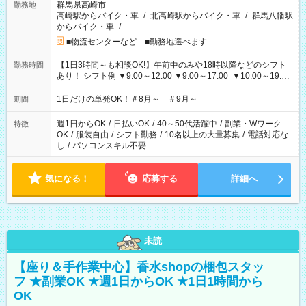
群馬県高崎市
勤務地
高崎駅からバイク・車
/
北高崎駅からバイク・車
/
群馬八幡駅
からバイク・車
/
…
■物流センターなど ■勤務地選べます
【1日3時間～も相談OK!】午前中のみや18時以降などのシフト
勤務時間
あり！ シフト例 ▼9:00～12:00 ▼9:00～17:00 ▼10:00～19:00
▼18:00～21:00
1日だけの単発OK！＃8月～ ＃9月～
期間
週1日からOK
/
日払いOK
/
40～50代活躍中
/
副業・Wワーク
特徴
OK
/
服装自由
/
シフト勤務
/
10名以上の大量募集
/
電話対応な
し
/
パソコンスキル不要
気になる！
応募する
詳細へ
未読
【座り＆手作業中心】香水shopの梱包スタッ
フ ★副業OK ★週1日からOK ★1日1時間から
OK