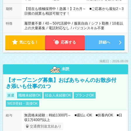
い」 「余裕を持って夕飯の準備がしたい」 「できれば残業はし
たくない」 など、ご希望を教えてくださいね。 ※Wワーク希望
【現在も積極採用中！急募！】2カ月～ ■ご応募から最短2～3
期間
の方へ 今ご覧のお仕事で希望する勤務時間と、もう1つのお仕事
日後の就業も相談可能です！
の勤務時間。 合計で週40時間を超える場合は応募できません。
履歴書不要
/
40～50代活躍中
/
服装自由
/
シフト勤務
/
10名以
特徴
上の大量募集
/
電話対応なし
/
パソコンスキル不要
気になる！
応募する
詳細へ
掲載日：2026.08.09
未読
【オープニング募集】おばあちゃんのお散歩付
き添いも仕事の1つ
派遣
職種未経験OK
社会人未経験OK
ブランクOK
WEB登録・面接OK
無資格未経験：時給1300円～ ■週払いOK ■扶養内OK ■日
給与
収1万400円以上
交通費別途支給あり