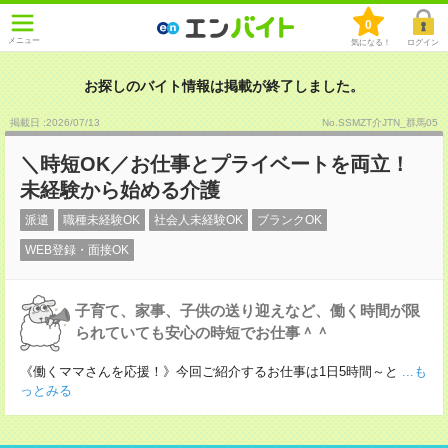
0
メニュー
気になる！
ログイン
お探しのバイト情報は掲載が終了しました。
掲載日 :2026
/
07
/
13
No.SSMZT介JTN_群馬05
＼時短OK／お仕事とプライベートを両立！
未経験から始める介護
派遣
職種未経験OK
社会人未経験OK
ブランクOK
WEB登録・面接OK
子育て、家事、子供の送り迎えなど、働く時間が限
られていても安心の時短でお仕事＾＾
《働くママさんを応援！》今回ご紹介するお仕事は1日5時間～と
...も
っとみる