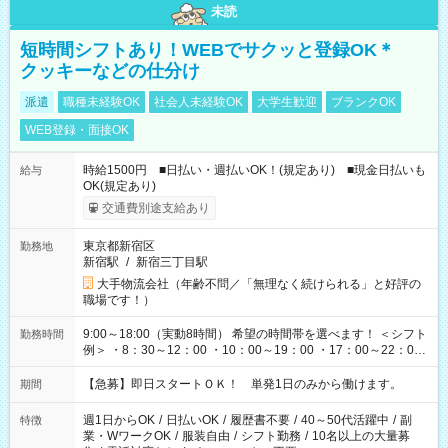
未読
短時間シフトあり！WEBでサクッと登録OK＊
クッキーなどの仕分け
派遣
職種未経験OK
社会人未経験OK
大学生歓迎
ブランクOK
WEB登録・面接OK
時給1500円 ■日払い・週払いOK！(規定あり) ■現金日払いも
給与
OK(規定あり)
交通費別途支給あり
東京都新宿区
勤務地
新宿駅
/
新宿三丁目駅
大手物流会社（年齢不問／「無理なく続けられる」と好評の
職場です！）
9:00～18:00（実動8時間） 希望の時間帯を選べます！ ＜シフト
勤務時間
例＞ ・8：30～12：00 ・10：00～19：00 ・17：00～22：00
・13：00～22：00 ・22：00～翌6：00 など
【急募】即日スタートＯＫ！ 単発1日のみから働けます。
期間
週1日からOK
/
日払いOK
/
履歴書不要
/
40～50代活躍中
/
副
特徴
業・WワークOK
/
服装自由
/
シフト勤務
/
10名以上の大量募