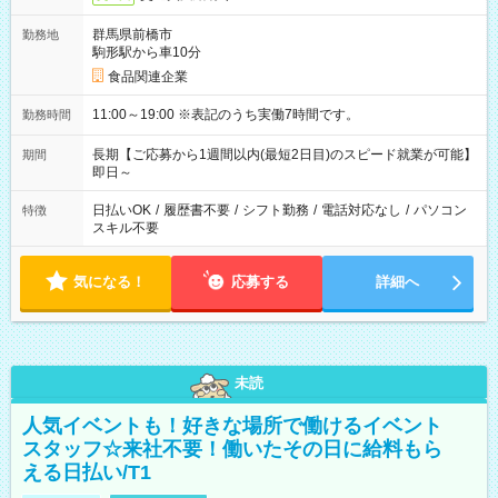
群馬県前橋市
勤務地
駒形駅から車10分
食品関連企業
11:00～19:00 ※表記のうち実働7時間です。
勤務時間
長期【ご応募から1週間以内(最短2日目)のスピード就業が可能】
期間
即日～
日払いOK
/
履歴書不要
/
シフト勤務
/
電話対応なし
/
パソコン
特徴
スキル不要
気になる！
応募する
詳細へ
未読
人気イベントも！好きな場所で働けるイベント
スタッフ☆来社不要！働いたその日に給料もら
える日払い/T1