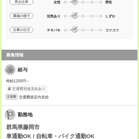
男女比率
女性
男性
職場の様子
活気あり
しずか
仕事の仕方
テキパキ
コツコツ
募集情報
給与
時給1200円～
交通費別途支給あり
交通費規定内支給
交通費
勤務地
群馬県藤岡市
車通勤OK / 自転車・バイク通勤OK