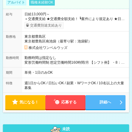
アルバイト
職種未経験OK
日給13,000円～
給与
＋交通費支給 ★交通費全額支給！ ┗案件により規定あり ★日払
いOK！（規定あり） ┗働いたその日に現金GET♪ お仕事後はコ
交通費別途支給あり
ンビニATMから 日払い分を引き落とせます！ 【試用期間】試
用期間なし
東京都豊島区
勤務地
東京都豊島区南池袋（最寄り駅：池袋駅）
株式会社ワンベルウッズ
勤務時間は指定なし
勤務時間
変形労働時間制 想定労働時間160時間/月 【シフト例】 ・8：00
～21：00
単発・1日のみOK
期間
週1日からOK / 日払いOK / 副業・WワークOK / 10名以上の大量
特徴
募集
気になる！
応募する
詳細へ
未読