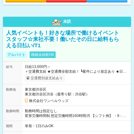
未読
人気イベントも！好きな場所で働けるイベント
スタッフ☆来社不要！働いたその日に給料もら
える日払い/T1
アルバイト
職種未経験OK
日給13,000円～
給与
＋交通費支給 ★交通費全額支給！ ┗案件により規定あり ★日払
いOK！（規定あり） ┗働いたその日に現金GET♪ お仕事後はコ
交通費別途支給あり
ンビニATMから 日払い分を引き落とせます！ 【試用期間】試
用期間なし
東京都渋谷区
勤務地
東京都渋谷区渋谷（最寄り駅：渋谷駅）
株式会社ワンベルウッズ
勤務時間は指定なし
勤務時間
変形労働時間制 想定労働時間160時間/月 【シフト例】 ・8：00
～21：00
単発・1日のみOK
期間