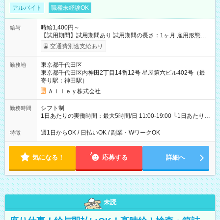
アルバイト
職種未経験OK
時給1,400円～
給与
【試用期間】試用期間あり 試用期間の長さ：1ヶ月 雇用形態、
給与は本採用時と同じです。
交通費別途支給あり
東京都千代田区
勤務地
東京都千代田区内神田2丁目14番12号 星屋第六ビル402号（最
寄り駅：神田駅）
Ａｌｌｅｙ株式会社
シフト制
勤務時間
1日あたりの実働時間：最大5時間/日 11:00-19:00 └1日あたりの
実働時間：1-5時間 └上記の時間帯内であれば、いつでも勤務可
能！ └平日・土曜日の中で、お好きな曜日でご勤務いただけま
週1日からOK / 日払いOK / 副業・WワークOK
特徴
す！ 【シフト例】 ・11:00～14:00 ・16:30～19:00 ・13:00～
18:00 などのように、自由な働き方が可能なお仕事です！
気になる！
応募する
詳細へ
未読