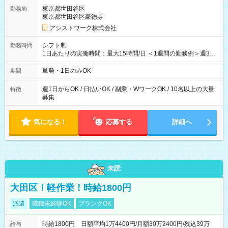
東京都世田谷区
勤務地
東京都世田谷区豪徳寺
アシストワーク株式会社
シフト制
勤務時間
1日あたりの実働時間：最大15時間/日 ＜1週間の勤務例＞週3回
勤務 勤務：月・水・金 休み：火・木・土・日 好きな時にお仕事
可能です！ ※1日あたりの最大実働時間は日勤、夜勤共に勤務し
単発・1日のみOK
期間
た時間になります。
週1日からOK / 日払いOK / 副業・WワークOK / 10名以上の大量
特徴
募集
気になる！
応募する
詳細へ
未読
大田区！軽作業！時給1800円
派遣
職種未経験OK
ブランクOK
時給1800円 日額平均1万4400円/月額30万2400円/残込39万
給与