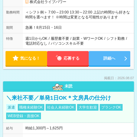
株式会社ライブパワー
＜シフト例＞ 7:00～23:00 13:30～22:00 上記の時間から好きな
勤務時間
時間を選べます！ ※時間は変更となる可能性があります
急募！8月15日・16日
期間
週1日からOK
/
履歴書不要
/
副業・WワークOK
/
シフト勤務
/
特徴
電話対応なし
/
パソコンスキル不要
気になる！
応募する
詳細へ
掲載日：2026.08.07
未読
＼来社不要／単発1日OK＊文房具の仕分け
派遣
職種未経験OK
社会人未経験OK
大学生歓迎
ブランクOK
WEB登録・面接OK
時給1,300円～1,625円
給与