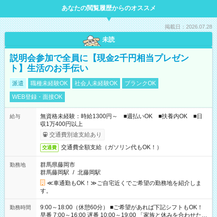
あなたの閲覧履歴からのオススメ
掲載日：2026.07.28
未読
説明会参加で全員に【現金2千円相当プレゼン
ト】生活のお手伝い
派遣
職種未経験OK
社会人未経験OK
ブランクOK
WEB登録・面接OK
無資格未経験：時給1300円～ ■週払いOK ■扶養内OK ■日
給与
収1万400円以上
交通費別途支給あり
交通費全額支給（ガソリン代もOK！）
交通費
群馬県藤岡市
勤務地
群馬藤岡駅
/
北藤岡駅
≪車通勤もOK！≫ご自宅近くでご希望の勤務地を紹介しま
す。
9:00～18:00（休憩60分） ■ご希望があれば下記シフトもOK！
勤務時間
早番 7:00～16:00 遅番 10:00～19:00 「家族と休みを合わせた