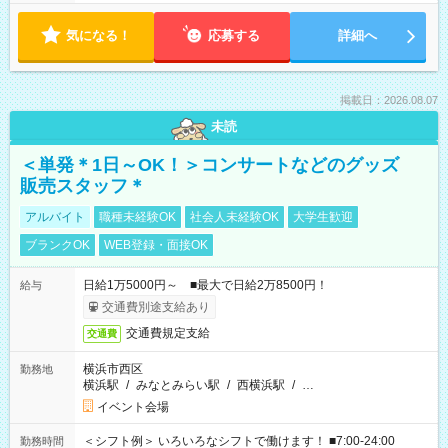
気になる！
応募する
詳細へ
掲載日：2026.08.07
未読
＜単発＊1日～OK！＞コンサートなどのグッズ
販売スタッフ＊
アルバイト
職種未経験OK
社会人未経験OK
大学生歓迎
ブランクOK
WEB登録・面接OK
日給1万5000円～ ■最大で日給2万8500円！
給与
交通費別途支給あり
交通費規定支給
交通費
横浜市西区
勤務地
横浜駅
/
みなとみらい駅
/
西横浜駅
/
…
イベント会場
＜シフト例＞ いろいろなシフトで働けます！ ■7:00-24:00
勤務時間