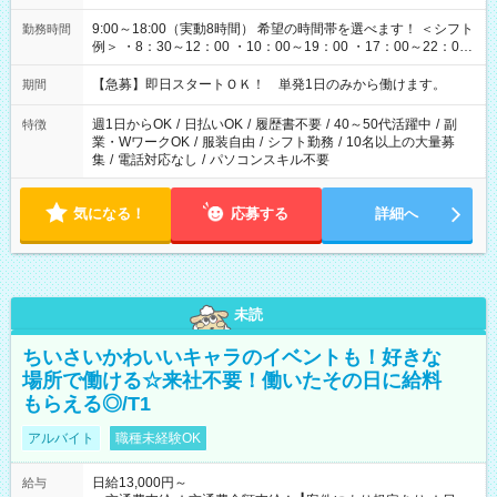
9:00～18:00（実動8時間） 希望の時間帯を選べます！ ＜シフト
勤務時間
例＞ ・8：30～12：00 ・10：00～19：00 ・17：00～22：00
・13：00～22：00 ・22：00～翌6：00 など
【急募】即日スタートＯＫ！ 単発1日のみから働けます。
期間
週1日からOK
/
日払いOK
/
履歴書不要
/
40～50代活躍中
/
副
特徴
業・WワークOK
/
服装自由
/
シフト勤務
/
10名以上の大量募
集
/
電話対応なし
/
パソコンスキル不要
気になる！
応募する
詳細へ
未読
ちいさいかわいいキャラのイベントも！好きな
場所で働ける☆来社不要！働いたその日に給料
もらえる◎/T1
アルバイト
職種未経験OK
日給13,000円～
給与