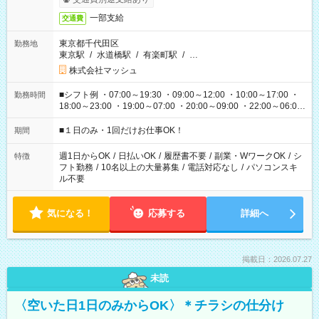
一部支給
交通費
東京都千代田区
勤務地
東京駅
/
水道橋駅
/
有楽町駅
/
…
株式会社マッシュ
■シフト例 ・07:00～19:30 ・09:00～12:00 ・10:00～17:00 ・
勤務時間
18:00～23:00 ・19:00～07:00 ・20:00～09:00 ・22:00～06:00
etc ★最短で3時間で5,120円のお仕事から 15時間で2万円近く稼
げるお仕事も！ ご希望のお時間に合わせてご紹介！ ※シフトは
■１日のみ・1回だけお仕事OK！
期間
現場によって異なります。 ※勿論、休憩時間はあるのでご安心
ください！
週1日からOK
/
日払いOK
/
履歴書不要
/
副業・WワークOK
/
シ
特徴
フト勤務
/
10名以上の大量募集
/
電話対応なし
/
パソコンスキ
ル不要
気になる！
応募する
詳細へ
掲載日：2026.07.27
未読
〈空いた日1日のみからOK〉＊チラシの仕分け