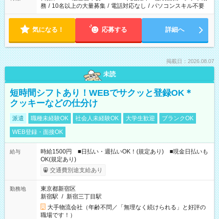
務
/
10名以上の大量募集
/
電話対応なし
/
パソコンスキル不要
気になる！
応募する
詳細へ
掲載日：2026.08.07
未読
短時間シフトあり！WEBでサクッと登録OK＊
クッキーなどの仕分け
派遣
職種未経験OK
社会人未経験OK
大学生歓迎
ブランクOK
WEB登録・面接OK
時給1500円 ■日払い・週払いOK！(規定あり) ■現金日払いも
給与
OK(規定あり)
交通費別途支給あり
東京都新宿区
勤務地
新宿駅
/
新宿三丁目駅
大手物流会社（年齢不問／「無理なく続けられる」と好評の
職場です！）