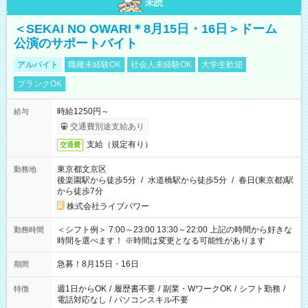
未読
＜SEKAI NO OWARI＊8月15日・16日＞ドーム
公演のサポートバイト
アルバイト
職種未経験OK
社会人未経験OK
大学生歓迎
ブランクOK
時給1250円～
給与
交通費別途支給あり
支給（規定有り）
交通費
東京都文京区
勤務地
後楽園駅から徒歩5分
/
水道橋駅から徒歩5分
/
春日(東京都)駅
から徒歩7分
株式会社ライブパワー
＜シフト例＞ 7:00～23:00 13:30～22:00 上記の時間から好きな
勤務時間
時間を選べます！ ※時間は変更となる可能性があります
急募！8月15日・16日
期間
週1日からOK
/
履歴書不要
/
副業・WワークOK
/
シフト勤務
/
特徴
電話対応なし
/
パソコンスキル不要