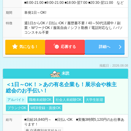
■8:00-21:00 ■9:00-21:00 ■18:00-翌7:00 ■20:30-翌11:00 など
単発1日～OK!
期間
週1日からOK
/
日払いOK
/
履歴書不要
/
40～50代活躍中
/
副
特徴
業・WワークOK
/
服装自由
/
シフト勤務
/
電話対応なし
/
パソ
コンスキル不要
気になる！
応募する
詳細へ
掲載日：2026.08.08
未読
＜1日～OK！＞あの有名企業も！展示会や株主
総会のお手伝い！
アルバイト
職種未経験OK
社会人未経験OK
大学生歓迎
ブランクOK
WEB登録・面接OK
■日給16,840円～ ■日払いOK ■実働3時間5,120円のお仕事あ
給与
ります！
交通費別途支給あり