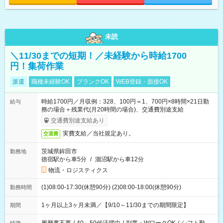
未読
＼11/30までの短期！／未経験から時給1700
円！集荷作業
派遣
職種未経験OK
ブランクOK
WEB登録・面接OK
時給1700円／月収例：328、100円＝1、700円×8時間×21日勤
給与
務の場合＋残業代(月20時間の場合)、交通費別途支給
交通費別途支給あり
実費支給／当社規定あり。
交通費
茨城県鉾田市
勤務地
徳宿駅から車5分
/
涸沼駅から車12分
物流・ロジスティクス
(1)08:00-17:30(休憩90分) (2)08:00-18:00(休憩90分)
勤務時間
1ヶ月以上3ヶ月未満／【9/10～11/30までの期間限定】
期間