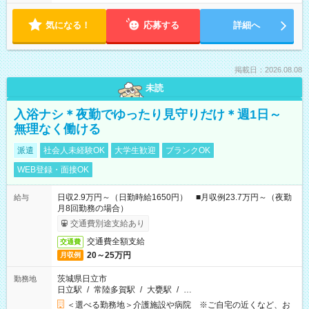
気になる！
応募する
詳細へ
掲載日：2026.08.08
未読
入浴ナシ＊夜勤でゆったり見守りだけ＊週1日～
無理なく働ける
派遣
社会人未経験OK
大学生歓迎
ブランクOK
WEB登録・面接OK
日収2.9万円～（日勤時給1650円） ■月収例23.7万円～（夜勤
給与
月8回勤務の場合）
交通費別途支給あり
交通費全額支給
交通費
20～25万円
月収例
茨城県日立市
勤務地
日立駅
/
常陸多賀駅
/
大甕駅
/
…
＜選べる勤務地＞介護施設や病院 ※ご自宅の近くなど、お