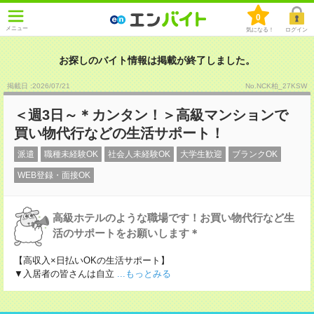
0
メニュー
気になる！
ログイン
お探しのバイト情報は掲載が終了しました。
掲載日 :2026
/
07
/
21
No.NCK柏_27KSW
＜週3日～＊カンタン！＞高級マンションで
買い物代行などの生活サポート！
派遣
職種未経験OK
社会人未経験OK
大学生歓迎
ブランクOK
WEB登録・面接OK
高級ホテルのような職場です！お買い物代行など生
活のサポートをお願いします＊
【高収入×日払いOKの生活サポート】
▼入居者の皆さんは自立
...もっとみる