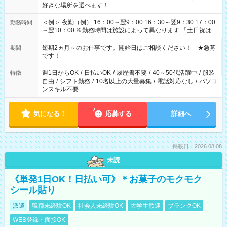
好きな場所を選べます！
＜例＞ 夜勤（例） 16：00～翌9：00 16：30～翌9：30 17：00
勤務時間
～翌10：00 ※勤務時間は施設によって異なります 「土日祝は休
みたい」 「しっかり稼ぎたい」 「もう少し遅い時間から始めた
い」など ご希望にあったお仕事をご案内いたします。 ※未経験
短期2ヵ月～のお仕事です。開始日はご相談ください！ ★急募
期間
の方の場合は1～2ヶ月間は日中での仕事を経験いただき、 お
です！
仕事に慣れてからの夜勤になります。 ★家庭の都合でお休みが
必要な場合も遠慮なくご相談ください。
週1日からOK
/
日払いOK
/
履歴書不要
/
40～50代活躍中
/
服装
特徴
自由
/
シフト勤務
/
10名以上の大量募集
/
電話対応なし
/
パソコ
ンスキル不要
気になる！
応募する
詳細へ
掲載日：2026.08.08
未読
《単発1日OK！日払い可》＊お菓子のモクモク
シール貼り
派遣
職種未経験OK
社会人未経験OK
大学生歓迎
ブランクOK
WEB登録・面接OK