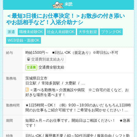
未読
＜最短3日後にお仕事決定！＞お散歩の付き添い
やお話相手など！入浴介助ナシ
派遣
職種未経験OK
社会人未経験OK
大学生歓迎
ブランクOK
WEB登録・面接OK
時給1500円～ ■日払いOK（規定あり）※即日払い不可
給与
交通費別途支給あり
交通費全額支給
交通費
茨城県日立市
勤務地
日立駅
/
常陸多賀駅
/
大甕駅
/
…
＜選べる勤務地＞介護施設や病院 ※ご自宅の近くなど、お
好きな場所を選べます！
★1日5時間～OK！ （例）9:00～18:00のあいだ もちろん1日8時
勤務時間
間のお仕事もご紹介可能です！ご希望をお聞かせください！★
家庭の都合でお休みが必要な場合も遠慮なくご相談ください。
※週最低15時間以上の勤務が必要です
短期2ヵ月～のお仕事です。開始日はご相談ください！ ★急募
期間
です！
日払いOK
/
履歴書不要
/
40～50代活躍中
/
服装自由
/
シフト勤
特徴