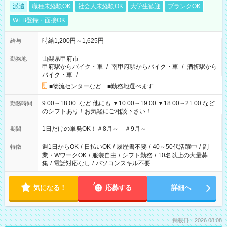
派遣
職種未経験OK
社会人未経験OK
大学生歓迎
ブランクOK
WEB登録・面接OK
時給1,200円～1,625円
給与
山梨県甲府市
勤務地
甲府駅からバイク・車
/
南甲府駅からバイク・車
/
酒折駅から
バイク・車
/
…
■物流センターなど ■勤務地選べます
9:00～18:00 など 他にも ▼10:00～19:00 ▼18:00～21:00 など
勤務時間
のシフトあり！お気軽にご相談下さい！
1日だけの単発OK！＃8月～ ＃9月～
期間
週1日からOK
/
日払いOK
/
履歴書不要
/
40～50代活躍中
/
副
特徴
業・WワークOK
/
服装自由
/
シフト勤務
/
10名以上の大量募
集
/
電話対応なし
/
パソコンスキル不要
気になる！
応募する
詳細へ
掲載日：2026.08.08