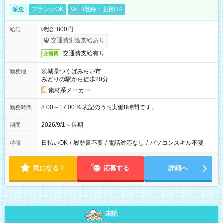
派遣
ブランクOK
WEB登録・面接OK
時給1800円
給与
交通費別途支給あり
交通費支給有り
交通費
茨城県つくばみらい市
勤務地
みどりの駅から徒歩20分
素材系メーカー
8:00～17:00 ※表記のうち実働8時間です。
勤務時間
2026/9/1～長期
期間
日払いOK
/
履歴書不要
/
電話対応なし
/
パソコンスキル不要
特徴
気になる！
応募する
詳細へ
未読