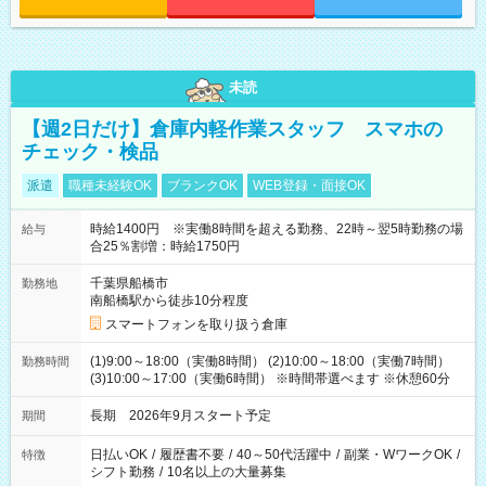
未読
【週2日だけ】倉庫内軽作業スタッフ スマホの
チェック・検品
派遣
職種未経験OK
ブランクOK
WEB登録・面接OK
時給1400円 ※実働8時間を超える勤務、22時～翌5時勤務の場
給与
合25％割増：時給1750円
千葉県船橋市
勤務地
南船橋駅から徒歩10分程度
スマートフォンを取り扱う倉庫
(1)9:00～18:00（実働8時間） (2)10:00～18:00（実働7時間）
勤務時間
(3)10:00～17:00（実働6時間） ※時間帯選べます ※休憩60分
長期 2026年9月スタート予定
期間
日払いOK
/
履歴書不要
/
40～50代活躍中
/
副業・WワークOK
/
特徴
シフト勤務
/
10名以上の大量募集