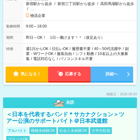
新宿駅から徒歩
/
新宿三丁目駅から徒歩
/
高田馬場駅から徒歩
/
…
物流企業
9:00～18:00
勤務時間
即日～OK！ 1日～働けます＾＾（規定あり）
期間
週1日からOK
/
日払いOK
/
履歴書不要
/
40～50代活躍中
/
副
特徴
業・WワークOK
/
服装自由
/
シフト勤務
/
10名以上の大量募
集
/
電話対応なし
/
パソコンスキル不要
気になる！
応募する
詳細へ
掲載日：2026.08.03
未読
＜日本を代表するバンド＊サカナクション＞ツ
アー公演のサポートバイト＠日本武道館
アルバイト
職種未経験OK
社会人未経験OK
大学生歓迎
ブランクOK