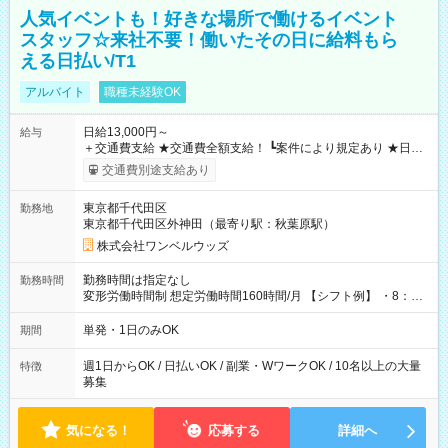
人気イベントも！好きな場所で働けるイベント
スタッフ☆来社不要！働いたその日に給料もら
える日払い/T1
アルバイト
職種未経験OK
日給13,000円～
給与
＋交通費支給 ★交通費全額支給！ ┗案件により規定あり ★日払
いOK！（規定あり） ┗働いたその日に現金GET♪ お仕事後はコ
交通費別途支給あり
ンビニATMから 日払い分を引き落とせます！ 【試用期間】試
用期間なし
東京都千代田区
勤務地
東京都千代田区外神田（最寄り駅：秋葉原駅）
株式会社ワンベルウッズ
勤務時間は指定なし
勤務時間
変形労働時間制 想定労働時間160時間/月 【シフト例】 ・8：00
～21：00
単発・1日のみOK
期間
週1日からOK / 日払いOK / 副業・WワークOK / 10名以上の大量
特徴
募集
気になる！
応募する
詳細へ