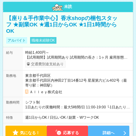
未読
【座り＆手作業中心】香水shopの梱包スタッ
フ ★副業OK ★週1日からOK ★1日1時間から
OK
アルバイト
職種未経験OK
時給1,400円～
給与
【試用期間】試用期間あり 試用期間の長さ：1ヶ月 雇用形態、
給与は本採用時と同じです。
交通費別途支給あり
東京都千代田区
勤務地
東京都千代田区内神田2丁目14番12号 星屋第六ビル402号（最
寄り駅：神田駅）
Ａｌｌｅｙ株式会社
シフト制
勤務時間
1日あたりの実働時間：最大5時間/日 11:00-19:00 └1日あたりの
実働時間：1-5時間 └上記の時間帯内であれば、いつでも勤務可
能！ └平日・土曜日の中で、お好きな曜日でご勤務いただけま
週1日からOK / 日払いOK / 副業・WワークOK
特徴
す！ 【シフト例】 ・11:00～14:00 ・16:30～19:00 ・13:00～
18:00 などのように、自由な働き方が可能なお仕事です！
気になる！
応募する
詳細へ