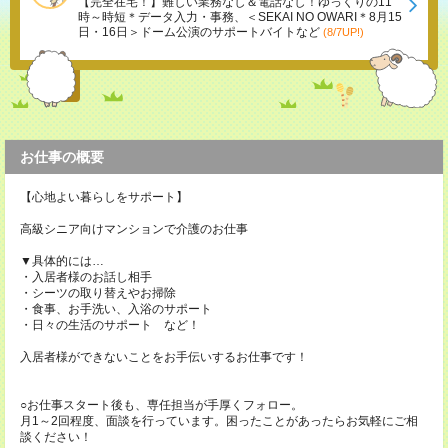
【完全在宅！】難しい業務なし＆電話なし！ゆっくりの11
時～時短＊データ入力・事務、＜SEKAI NO OWARI＊8月15
日・16日＞ドーム公演のサポートバイトなど
(8/7UP!)
お仕事の概要
【心地よい暮らしをサポート】
高級シニア向けマンションで介護のお仕事
▼具体的には…
・入居者様のお話し相手
・シーツの取り替えやお掃除
・食事、お手洗い、入浴のサポート
・日々の生活のサポート など！
入居者様ができないことをお手伝いするお仕事です！
○お仕事スタート後も、専任担当が手厚くフォロー。
月1～2回程度、面談を行っています。困ったことがあったらお気軽にご相
談ください！