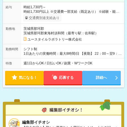
時給1,730円～
給与
時給1,730円以上 ※交通費一部支給（既定あり） ※経験・能力を
考慮して決定します 【収入例】 週1回勤務の場合：1,730円×8時
交通費別途支給あり
間×4回=5万5,360円 週3回勤務の場合：1,730円×8時間×12回
=16万6,080円 【試用期間】試用期間あり 試用期間の長さ：2ヶ
茨城県那珂郡
勤務地
月 ※ 雇用形態と給与に、本採用時と異なる部分があります。 雇
茨城県那珂郡東海村須和間（最寄り駅：佐和駅）
用形態：本採用時と同じです。 給与：時給 1,510円以上
ユースタイルラボラトリー株式会社
シフト制
勤務時間
1日あたりの実働時間：最大8時間/日 【夜勤】 22：00～翌9：
00 ※週1日～OK ／ 夜勤専従 ＊＊ 勤務時間例 ＊＊ ■22時か
ら翌7時 ■23時から翌8時 ■24時から翌9時 など ※上記の時間
週1日からOK / 日払いOK / 副業・WワークOK
特徴
内で8時間勤務（休憩1時間）ご利用者様により、時間は異なり
ます。 ※曜日固定（毎週同じ曜日での勤務となります）
気になる！
応募する
詳細へ
編集部イチオシ