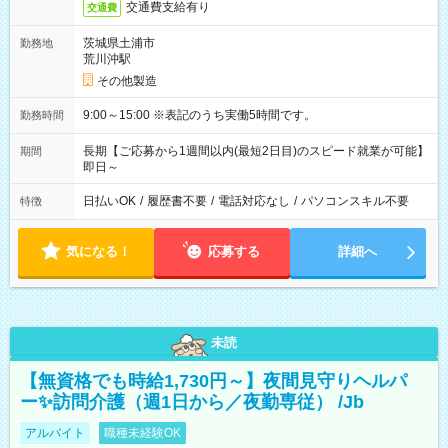
交通費支給有り
交通費
茨城県土浦市
勤務地
荒川沖駅
その他製造
9:00～15:00 ※表記のうち実働5時間です。
勤務時間
長期【ご応募から1週間以内(最短2日目)のスピード就業が可能】
期間
即日～
日払いOK
/
履歴書不要
/
電話対応なし
/
パソコンスキル不要
特徴
気になる！
応募する
詳細へ
未読
【無資格でも時給1,730円～】夜間見守りヘルパ
ー✨訪問介護（週1日から／夜勤専従） /Jb
アルバイト
職種未経験OK