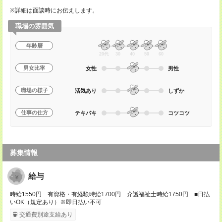
※詳細は面談時にお伝えします。
職場の雰囲気
年齢層
20代
30
40
50
60
男女比率
女性
男性
職場の様子
活気あり
しずか
仕事の仕方
テキパキ
コツコツ
募集情報
給与
時給1550円 有資格・有経験時給1700円 介護福祉士時給1750円 ■日払
いOK（規定あり）※即日払い不可
交通費別途支給あり