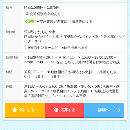
時給1,500円～1,875円
給与
交通費別途支給あり
■ 交通費規定内支給 ※派遣先による
交通費
茨城県ひたちなか市
勤務地
勝田駅からバイク・車
/
平磯駅からバイク・車
/
佐和駅からバ
イク・車
/
…
■物流センターなど ■勤務地選べます
＜1日3時間～OK！＞ ▼ 例えば… ▼ 15:00～18:00 15:00～
勤務時間
22:00 17:00～22:00 など こちら以外の時間もお気軽にご相談く
ださい！
単発1日～！ ★勤務開始日や期間はお気軽にご相談くださ
期間
い！ ＃8月～ ＃9月～
週1日からOK
/
日払いOK
/
履歴書不要
/
40～50代活躍中
/
副
特徴
業・WワークOK
/
服装自由
/
シフト勤務
/
10名以上の大量募
集
/
電話対応なし
/
パソコンスキル不要
気になる！
応募する
詳細へ