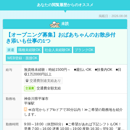
あなたの閲覧履歴からのオススメ
掲載日：2026.08.08
未読
【オープニング募集】おばあちゃんのお散歩付
き添いも仕事の1つ
派遣
職種未経験OK
社会人未経験OK
ブランクOK
WEB登録・面接OK
無資格未経験：時給1500円～ ■週払いOK ■扶養内OK ■日
給与
収1万2000円以上
交通費別途支給あり
交通費全額支給
交通費
神奈川県平塚市
勤務地
平塚駅
≪自宅からドアtoドアで30分以内！≫ご希望の勤務地を紹介
します。
9:00～18:00（休憩60分） ■ご希望があれば下記シフトもOK！
勤務時間
早番 7:00～16:00 遅番 10:00～19:00 夜勤 16:30～翌9:30 「家族