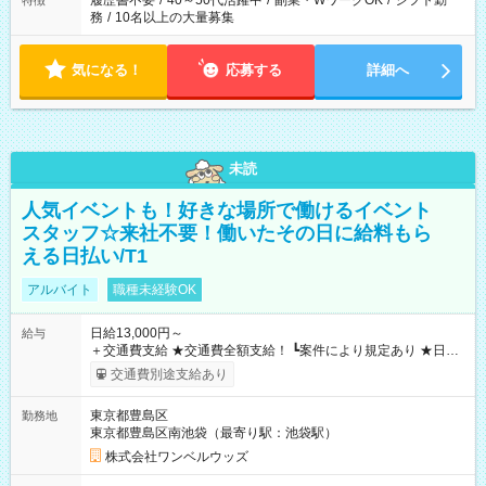
履歴書不要
/
40～50代活躍中
/
副業・WワークOK
/
シフト勤
特徴
務
/
10名以上の大量募集
気になる！
応募する
詳細へ
未読
人気イベントも！好きな場所で働けるイベント
スタッフ☆来社不要！働いたその日に給料もら
える日払い/T1
アルバイト
職種未経験OK
日給13,000円～
給与
＋交通費支給 ★交通費全額支給！ ┗案件により規定あり ★日払
いOK！（規定あり） ┗働いたその日に現金GET♪ お仕事後はコ
交通費別途支給あり
ンビニATMから 日払い分を引き落とせます！ 【試用期間】試
用期間なし
東京都豊島区
勤務地
東京都豊島区南池袋（最寄り駅：池袋駅）
株式会社ワンベルウッズ