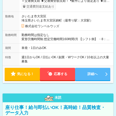
＋交通費支給 ★交通費全額支給！ ┗案件により規定あり ★日払
いOK！（規定あり） ┗働いたその日に現金GET♪ お仕事後はコ
交通費別途支給あり
ンビニATMから 日払い分を引き落とせます！ 【試用期間】試
用期間なし
さいたま市大宮区
勤務地
埼玉県さいたま市大宮区錦町（最寄り駅：大宮駅）
株式会社ワンベルウッズ
勤務時間は指定なし
勤務時間
変形労働時間制 想定労働時間160時間/月 【シフト例】 ・8：00
～21：00
単発・1日のみOK
期間
週1日からOK / 日払いOK / 副業・WワークOK / 10名以上の大量
特徴
募集
気になる！
応募する
詳細へ
未読
座り仕事！給与即払いOK！高時給！品質検査・
データ入力