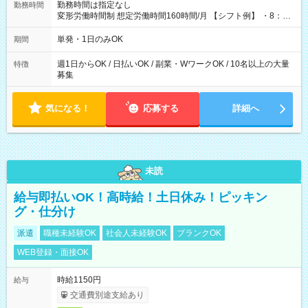
勤務時間は指定なし
勤務時間
変形労働時間制 想定労働時間160時間/月 【シフト例】 ・8：00
～21：00
単発・1日のみOK
期間
週1日からOK / 日払いOK / 副業・WワークOK / 10名以上の大量
特徴
募集
気になる！
応募する
詳細へ
未読
給与即払いOK！高時給！土日休み！ピッキン
グ・仕分け
派遣
職種未経験OK
社会人未経験OK
ブランクOK
WEB登録・面接OK
時給1150円
給与
交通費別途支給あり