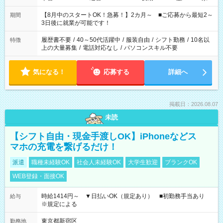
と休みを合わせたい」 「余裕を持って夕飯の準備がしたい」
「できれば残業はしたくない」 など、ご希望を教えてください
【8月中のスタートOK！急募！】2カ月～ ■ご応募から最短2～
期間
ね。 ※Wワーク希望の方へ 今ご覧のお仕事で希望する勤務時間
3日後に就業が可能です！
と、もう1つのお仕事の勤務時間。 合計で週40時間を超える場
合は応募できません。
履歴書不要
/
40～50代活躍中
/
服装自由
/
シフト勤務
/
10名以
特徴
上の大量募集
/
電話対応なし
/
パソコンスキル不要
気になる！
応募する
詳細へ
掲載日：2026.08.07
未読
【シフト自由・現金手渡しOK】iPhoneなどス
マホの充電を繋げるだけ！
派遣
職種未経験OK
社会人未経験OK
大学生歓迎
ブランクOK
WEB登録・面接OK
時給1414円～ ▼日払いOK（規定あり） ■初勤務手当あり
給与
※規定による
東京都新宿区
勤務地