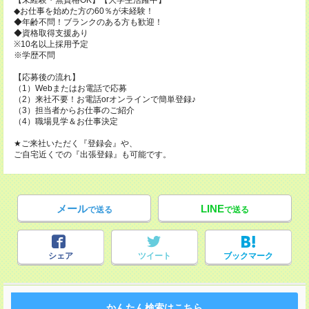
【未経験・無資格OK】【大学生活躍中】
◆お仕事を始めた方の60％が未経験！
◆年齢不問！ブランクのある方も歓迎！
◆資格取得支援あり
※10名以上採用予定
※学歴不問
【応募後の流れ】
（1）Webまたはお電話で応募
（2）来社不要！お電話orオンラインで簡単登録♪
（3）担当者からお仕事のご紹介
（4）職場見学＆お仕事決定
★ご来社いただく『登録会』や、
ご自宅近くでの『出張登録』も可能です。
メール
LINE
で送る
で送る
シェア
ツイート
ブックマーク
かんたん検索はこちら