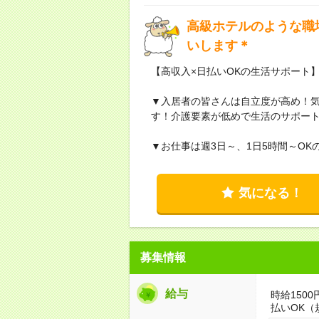
高級ホテルのような職
いします＊
【高収入×日払いOKの生活サポート
▼入居者の皆さんは自立度が高め！
す！介護要素が低めで生活のサポー
▼お仕事は週3日～、1日5時間～O
気になる！
募集情報
給与
時給150
払いOK（