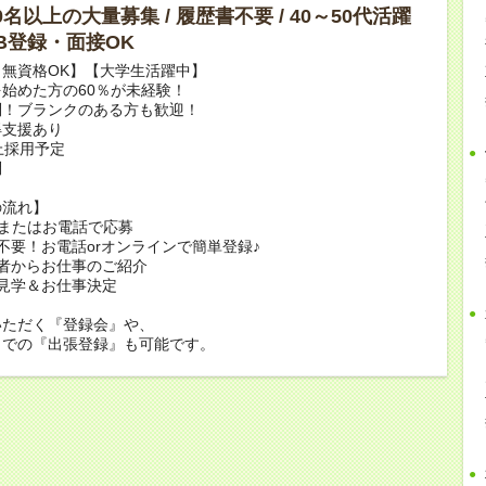
10名以上の大量募集 / 履歴書不要 / 40～50代活躍
WEB登録・面接OK
無資格OK】【大学生活躍中】
始めた方の60％が未経験！
問！ブランクのある方も歓迎！
得支援あり
上採用予定
問
の流れ】
bまたはお電話で応募
不要！お電話orオンラインで簡単登録♪
者からお仕事のご紹介
見学＆お仕事決定
いただく『登録会』や、
くでの『出張登録』も可能です。