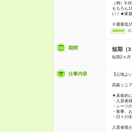
（例）9:0
もちろん1
い！★家
※週最低1
残
残業時間
期間
短期（3
短期2ヵ
仕事内容
【心地よ
高級シニ
▼具体的
・入居者
・シーツ
・食事、
・日々の
入居者様