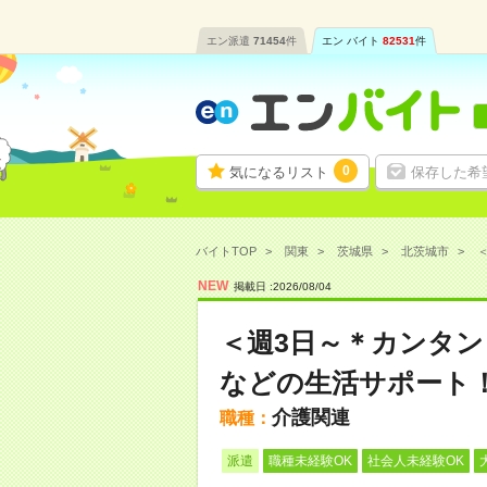
エン派遣
71454
件
エン バイト
82531
件
0
気になるリスト
保存した希
バイトTOP
関東
茨城県
北茨城市
NEW
掲載日 :
2026
/
08
/
04
＜週3日～＊カンタ
などの生活サポート
介護関連
職種：
派遣
職種未経験OK
社会人未経験OK