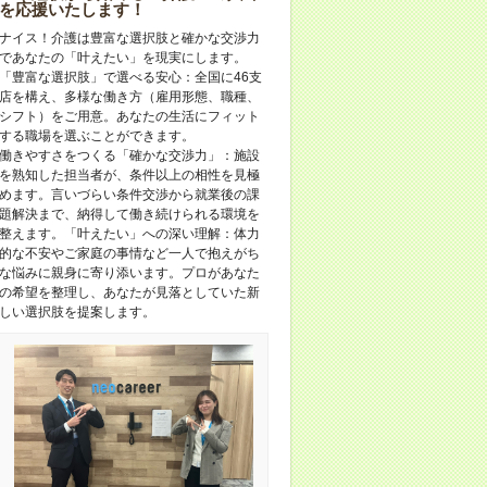
を応援いたします！
ナイス！介護は豊富な選択肢と確かな交渉力
であなたの「叶えたい」を現実にします。
「豊富な選択肢」で選べる安心：全国に46支
店を構え、多様な働き方（雇用形態、職種、
シフト）をご用意。あなたの生活にフィット
する職場を選ぶことができます。
働きやすさをつくる「確かな交渉力」：施設
を熟知した担当者が、条件以上の相性を見極
めます。言いづらい条件交渉から就業後の課
題解決まで、納得して働き続けられる環境を
整えます。「叶えたい」への深い理解：体力
的な不安やご家庭の事情など一人で抱えがち
な悩みに親身に寄り添います。プロがあなた
の希望を整理し、あなたが見落としていた新
しい選択肢を提案します。