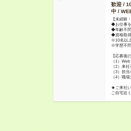
歓迎 / 
中 / 
【未経験・
◆お仕事を
◆年齢不
◆資格取
※10名以
※学歴不
【応募後
（1）We
（2）来社
（3）担当
（4）職場
★ご来社
ご自宅近