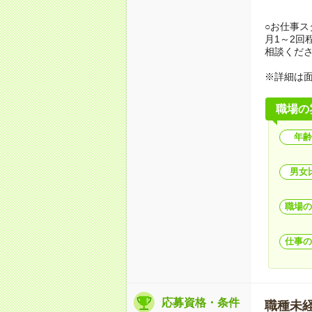
○お仕事
月1～2回
相談くだ
※詳細は
職場の
年齢
男女
職場の
仕事の
応募資格・条件
職種未経験