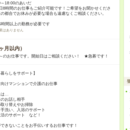
0～18:00のあいだ
日8時間のお仕事もご紹介可能です！ご希望をお聞かせくださ
庭の都合でお休みが必要な場合も遠慮なくご相談ください。
5時間以上の勤務が必要です
業はありません
ヶ月以内）
月～のお仕事です。開始日はご相談ください！ ★急募です！
い暮らしをサポート】
ア向けマンションで介護のお仕事
には…
様のお話し相手
の取り替えやお掃除
お手洗い、入浴のサポート
生活のサポート など！
ができないことをお手伝いするお仕事です！