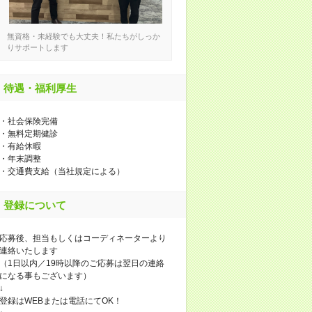
無資格・未経験でも大丈夫！私たちがしっか
りサポートします
待遇・福利厚生
・社会保険完備
・無料定期健診
・有給休暇
・年末調整
・交通費支給（当社規定による）
登録について
応募後、担当もしくはコーディネーターより
連絡いたします
（1日以内／19時以降のご応募は翌日の連絡
になる事もございます）
↓
登録はWEBまたは電話にてOK！