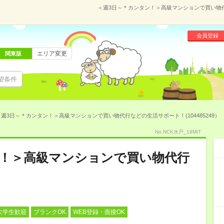
＜週3日～＊カンタン！＞高級マンションで買い物代行
会員登録
エリア変更
関東版
望条件
＜週3日～＊カンタン！＞高級マンションで買い物代行などの生活サポート！(104485249）
No.NCK水戸_19MIT
ン！＞高級マンションで買い物代行
！
大学生歓迎
ブランクOK
WEB登録・面接OK