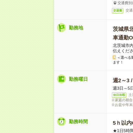
交通費別
交通
交通費
勤務地
茨城県
車通勤O
北茨城市
伝えくだ
＜選べる
ます！
勤務曜日
週2～3 
週3日～5
土
休日休暇
※家庭の都合
※お盆や年末
勤務時間
5ｈ以内O
★1日5時