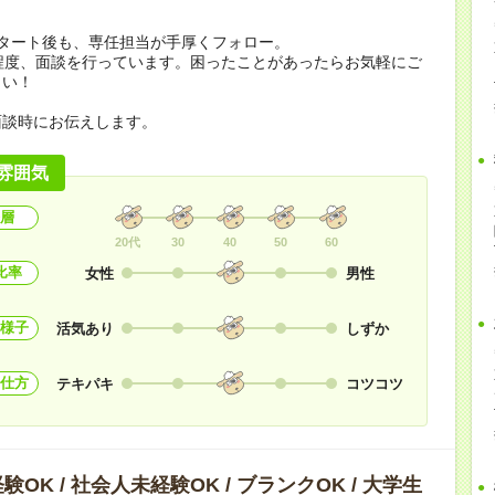
スタート後も、専任担当が手厚くフォロー。
程度、面談を行っています。困ったことがあったらお気軽にご
さい！
面談時にお伝えします。
雰囲気
層
20代
30
40
50
60
比率
女性
男性
様子
活気あり
しずか
仕方
テキパキ
コツコツ
OK / 社会人未経験OK / ブランクOK / 大学生