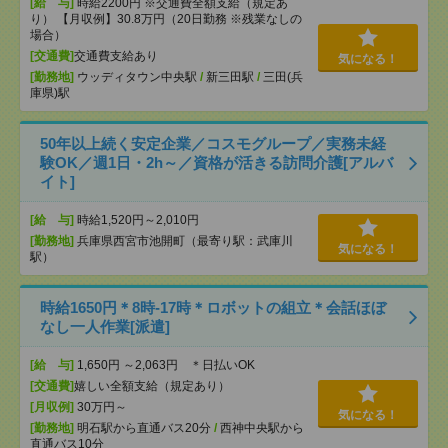
[給 与]
時給2200円 ※交通費全額支給（規定あ
り） 【月収例】30.8万円（20日勤務 ※残業なしの
場合）
[交通費]
交通費支給あり
気になる！
[勤務地]
ウッディタウン中央駅
/
新三田駅
/
三田(兵
庫県)駅
50年以上続く安定企業／コスモグループ／実務未経
験OK／週1日・2h～／資格が活きる訪問介護[アルバ
イト]
[給 与]
時給1,520円～2,010円
[勤務地]
兵庫県西宮市池開町（最寄り駅：武庫川
気になる！
駅）
時給1650円＊8時-17時＊ロボットの組立＊会話ほぼ
なし一人作業[派遣]
[給 与]
1,650円 ～2,063円 ＊日払いOK
[交通費]
嬉しい全額支給（規定あり）
[月収例]
30万円～
気になる！
[勤務地]
明石駅から直通バス20分
/
西神中央駅から
直通バス10分