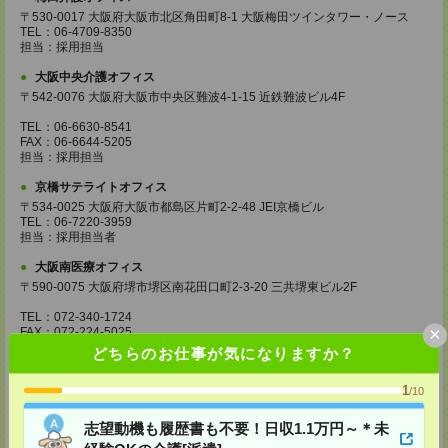
〒530-0017 大阪府大阪市北区角田町8-1 大阪梅田ツインタワー・ノース
TEL：06-4709-8350
担当：採用担当
大阪中央介護オフィス
〒542-0076 大阪府大阪市中央区難波4-1-15 近鉄難波ビル4F
TEL：06-6630-8541
FAX：06-6644-5205
担当：採用担当
京橋サテライトオフィス
〒534-0025 大阪府大阪市都島区片町2-2-48 JEI京橋ビル
TEL：06-7220-3959
担当：採用担当者
大阪南医療オフィス
〒590-0075 大阪府堺市堺区南花田口町2-3-20 三共堺東ビル2F
TEL：072-340-1724
×
FAX：072-224-5025
担当：採用担当
どちらのお仕事が気になりますか？
西宮サテライトオフィス
1
/10
〒662-0918 兵庫県西宮市六湛寺町9番8号 市役所前ビル5F
志望動機も履歴書も不要！日収1.1万円～＊未
TEL：0798-38-5901
FAX：0798-38-5905