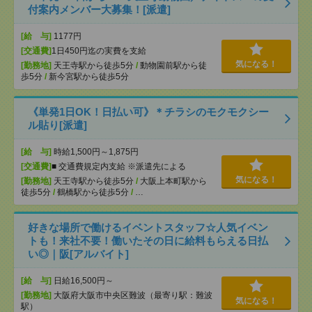
付案内メンバー大募集！[派遣]
[給 与]
1177円
[交通費]
1日450円迄の実費を支給
気になる！
[勤務地]
天王寺駅から徒歩5分
/
動物園前駅から徒
歩5分
/
新今宮駅から徒歩5分
《単発1日OK！日払い可》＊チラシのモクモクシー
ル貼り[派遣]
[給 与]
時給1,500円～1,875円
[交通費]
■ 交通費規定内支給 ※派遣先による
気になる！
[勤務地]
天王寺駅から徒歩5分
/
大阪上本町駅から
徒歩5分
/
鶴橋駅から徒歩5分
/
…
好きな場所で働けるイベントスタッフ☆人気イベン
トも！来社不要！働いたその日に給料もらえる日払
い◎｜阪[アルバイト]
[給 与]
日給16,500円～
[勤務地]
大阪府大阪市中央区難波（最寄り駅：難波
気になる！
駅）