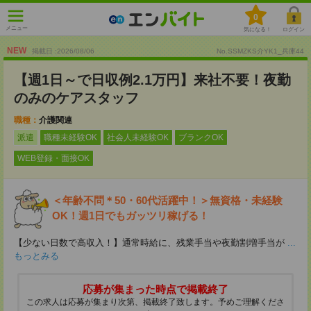
0
メニュー
気になる！
ログイン
NEW
掲載日 :2026
/
08
/
06
No.SSMZKS介YK1_兵庫44
【週1日～で日収例2.1万円】来社不要！夜勤
のみのケアスタッフ
職種：
介護関連
派遣
職種未経験OK
社会人未経験OK
ブランクOK
WEB登録・面接OK
＜年齢不問＊50・60代活躍中！＞無資格・未経験
OK！週1日でもガッツリ稼げる！
【少ない日数で高収入！】通常時給に、残業手当や夜勤割増手当が
...
もっとみる
応募が集まった時点で掲載終了
この求人は応募が集まり次第、掲載終了致します。予めご理解くださ