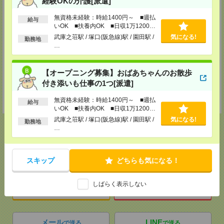
経験OKの介護[派遣]
担当：採用担当
無資格未経験：時給1400円～ ■週払
和歌山サテライトオフィス
給与
いOK ■扶養内OK ■日収1万1200円
〒640-8154 和歌山県和歌山市六番丁5 和歌山六番丁801ビル5F
以上
武庫之荘駅 / 塚口(阪急線)駅 / 園田駅 /
気になる!
勤務地
TEL：073-436-9765
…
FAX：073-423-8405
担当：採用担当
【オープニング募集】おばあちゃんのお散歩
神戸介護オフィス・神戸医療オフィス
付き添いも仕事の1つ[派遣]
兵庫県神戸市中央区小野柄通4-1-22 アーバンエース三宮ビル9F
TEL：078-222-8435
担当：採用担当
無資格未経験：時給1400円～ ■週払
給与
いOK ■扶養内OK ■日収1万1200円
以上
武庫之荘駅 / 塚口(阪急線)駅 / 園田駅 /
気になる!
勤務地
…
応募ページへ
スキップ
どちらも気になる！
しばらく表示しない
気になる！
電話応募
メール
LINE
で送る
で送る