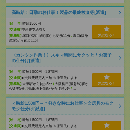
高時給！日勤のお仕事！製品の最終検査等[派遣]
[給 与]
時給1560円
[交通費]
交通費支給有り
気になる！
[勤務地]
塚口(福知山線)駅から徒歩11分
/
塚口(阪急
線)駅から徒歩11分
〈カンタン作業！〉スキマ時間にサクッと＊お菓子
の仕分け[派遣]
[給 与]
時給1,500円～1,875円
[交通費]
■ 交通費規定内支給 ※派遣先による
気になる！
[勤務地]
大阪駅から徒歩5分
/
大阪梅田(阪急線)駅か
ら徒歩5分
/
梅田(地下鉄)駅から徒歩5分
/
…
＜時給1,500円～＊好きな時にお仕事＞文房具のモク
モク仕分け[派遣]
[給 与]
時給1,500円～1,875円
[交通費]
■ 交通費規定内支給 ※派遣先による