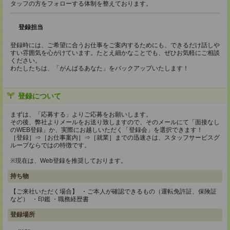
タッフの方をフォローする体制を整えております。
登録担当
登録時には、ご希望に合うお仕事をご案内するためにも、できるだけ話しや
すい雰囲気を心がけています。たとえ細かなことでも、ぜひお気軽にご相談
ください。
わたしたちは、「がんばるあなた」をバックアップいたします！
登録について
まずは、「応募する」よりご応募をお願いします。
その後、弊社よりメールをお送り致しますので、そのメールにて「面接なし
のWEB登録」か、実際にお越しいただく「登録会」を選択できます！
［登録］⇒［お仕事案内］⇒［就業］までの迅速さは、スタッフサービスグ
ループならではの特徴です。
※現在は、Web登録を推奨しております。
持ち物
【ご来社いただく場合】 ・ご本人が確認できるもの（運転免許証、保険証
など） ・印鑑 ・職務経歴書
登録場所