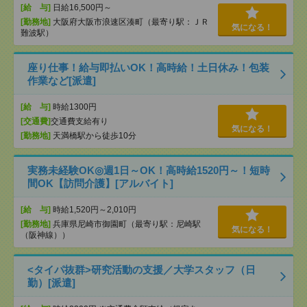
[給 与]
日給16,500円～
[勤務地]
大阪府大阪市浪速区湊町（最寄り駅：ＪＲ
気になる！
難波駅）
座り仕事！給与即払いOK！高時給！土日休み！包装
作業など[派遣]
[給 与]
時給1300円
[交通費]
交通費支給有り
気になる！
[勤務地]
天満橋駅から徒歩10分
実務未経験OK◎週1日～OK！高時給1520円～！短時
間OK【訪問介護】[アルバイト]
[給 与]
時給1,520円～2,010円
[勤務地]
兵庫県尼崎市御園町（最寄り駅：尼崎駅
気になる！
（阪神線））
<タイパ抜群>研究活動の支援／大学スタッフ（日
勤）[派遣]