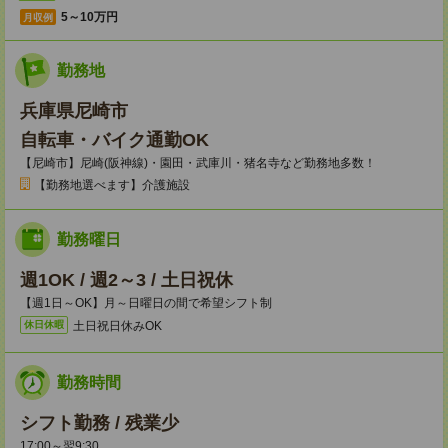
5～10万円
月収例
勤務地
兵庫県尼崎市
自転車・バイク通勤OK
【尼崎市】尼崎(阪神線)・園田・武庫川・猪名寺など勤務地多数！
【勤務地選べます】介護施設
勤務曜日
週1OK / 週2～3 / 土日祝休
【週1日～OK】月～日曜日の間で希望シフト制
土日祝日休みOK
休日休暇
勤務時間
シフト勤務 / 残業少
17:00～翌9:30