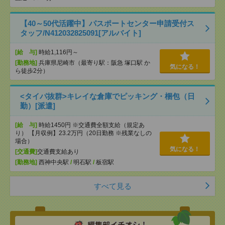
【40～50代活躍中】パスポートセンター申請受付ス
タッフ/N412032825091[アルバイト]
[給 与]
時給1,116円～
[勤務地]
兵庫県尼崎市（最寄り駅：阪急 塚口駅 か
気になる！
ら徒歩2分）
<タイパ抜群>キレイな倉庫でピッキング・梱包（日
勤）[派遣]
[給 与]
時給1450円 ※交通費全額支給（規定あ
り） 【月収例】23.2万円（20日勤務 ※残業なしの
場合）
気になる！
[交通費]
交通費支給あり
[勤務地]
西神中央駅
/
明石駅
/
板宿駅
すべて見る