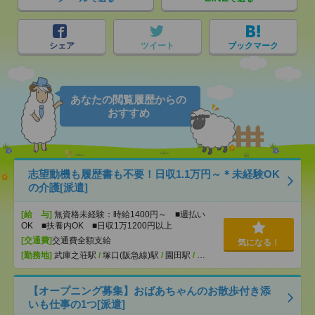
シェア
ツイート
ブックマーク
あなたの閲覧履歴からの
おすすめ
志望動機も履歴書も不要！日収1.1万円～＊未経験OK
の介護[派遣]
[給 与]
無資格未経験：時給1400円～ ■週払い
OK ■扶養内OK ■日収1万1200円以上
[交通費]
交通費全額支給
気になる！
[勤務地]
武庫之荘駅
/
塚口(阪急線)駅
/
園田駅
/
…
【オープニング募集】おばあちゃんのお散歩付き添
いも仕事の1つ[派遣]