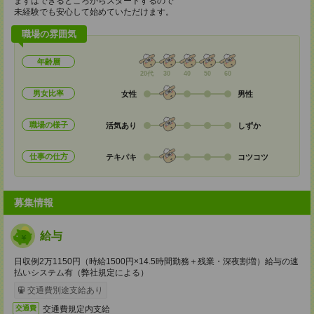
まずはできるところからスタートするので
未経験でも安心して始めていただけます。
職場の雰囲気
年齢層
20代
30
40
50
60
男女比率
女性
男性
職場の様子
活気あり
しずか
仕事の仕方
テキパキ
コツコツ
募集情報
給与
日収例2万1150円（時給1500円×14.5時間勤務＋残業・深夜割増）給与の速
払いシステム有（弊社規定による）
交通費別途支給あり
交通費規定内支給
交通費