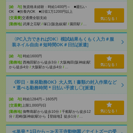
[給 与]
無資格未経験：時給1400円～ ■週払い
OK ■扶養内OK ■日収1万1200円以上
[交通費]
交通費全額支給
気になる！
[勤務地]
武庫之荘駅
/
塚口(阪急線)駅
/
園田駅
/
…
〈PC入力できればOK〉模試結果もくもく入力＃服
装ネイル自由＃短時間OK＃日払[派遣]
[給 与]
時給1600円
[勤務地]
西梅田駅から徒歩3分
/
大阪梅田(阪神線)駅
気になる！
から徒歩4分
/
大阪駅から徒歩4分
/
…
《即日・単発勤務OK》大人気！書類の封入作業など
＊選べる勤務時間＊日払い手渡し〇[派遣]
[給 与]
時給1284円～1605円
[交通費]
上限1,000円/日
気になる！
[勤務地]
御幣島駅から徒歩10分
/
千船駅から徒歩12
分
/
尼崎(阪神線)駅から【登録地】徒歩1分
/
…
≪単発＊1日から～≫天王寺動物園／ナイトズーの受