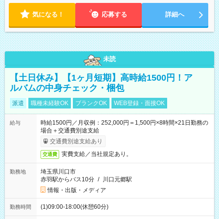
気になる！
応募する
詳細へ
未読
【土日休み】【1ヶ月短期】高時給1500円！ア
ルバムの中身チェック・梱包
派遣
職種未経験OK
ブランクOK
WEB登録・面接OK
時給1500円／月収例：252,000円＝1,500円×8時間×21日勤務の
給与
場合＋交通費別途支給
交通費別途支給あり
実費支給／当社規定あり。
交通費
埼玉県川口市
勤務地
赤羽駅からバス10分
/
川口元郷駅
情報・出版・メディア
(1)09:00-18:00(休憩60分)
勤務時間