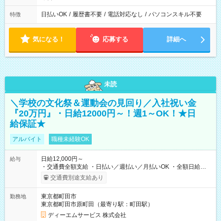
日払いOK
/
履歴書不要
/
電話対応なし
/
パソコンスキル不要
特徴
気になる！
応募する
詳細へ
未読
＼学校の文化祭＆運動会の見回り／入社祝い金
『20万円』・日給12000円～！週1～OK！★日
給保証★
アルバイト
職種未経験OK
日給12,000円～
給与
・交通費全額支給 ・日払い／週払い／月払いOK ・全額日給保
証あり ・－・－・－・－・－・－・－・－・－・－・ ★☆入社
交通費別途支給あり
祝金20万円★☆ ※1勤務毎に2000円ずつ支給！ ※100勤務目で合
計20万円の支給となります ※規定あり ・－・－・－・－・－・
東京都町田市
勤務地
－・－・－・－・－・ ≪給与例≫ 月22日働いた場合 月給：26
東京都町田市原町田（最寄り駅：町田駅）
万4，000円 ＝12，000円×22日 ※別途交通費 ----- ■法定研修：
20時間×1，226円／合計24，520円支給 『お弁当』支給もあり♪
ディーエムサービス 株式会社