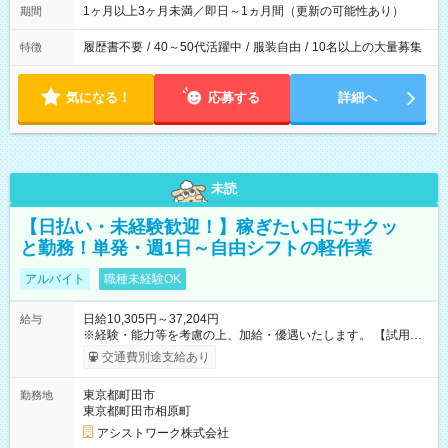
1ヶ月以上3ヶ月未満／即日～1ヵ月間（更新の可能性あり）
期間
履歴書不要
/
40～50代活躍中
/
服装自由
/
10名以上の大量募集
特徴
気になる！
応募する
詳細へ
未読
【日払い・未経験歓迎！】稼ぎたい日にサクッ
と勤務！単発・週1日～自由シフトの軽作業
アルバイト
職種未経験OK
日給10,305円～37,204円
給与
※経験・能力等を考慮の上、加給・優遇いたします。 【試用期
間】試用期間なし
交通費別途支給あり
東京都町田市
勤務地
東京都町田市相原町
アシストワーク株式会社