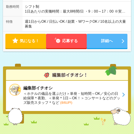
【試用期間】試用期間なし
シフト制
勤務時間
1日あたりの実働時間：最大8時間/日 ・9：00～17：00 ※実働8
時間・休憩1時間 ⇒実は…16時くらいには終わっちゃうことがほ
とんどです！ ★早く勤務が終わっても日給保証あり！
週1日からOK / 日払いOK / 副業・WワークOK / 10名以上の大量
特徴
募集
気になる！
応募する
詳細へ
編集部イチオシ
＜ホテルの備品を運ぶだけ＞単発・短時間～OK／安心の日
給保障＊夜勤、＜単発＊1日～OK！＞コンサートなどのグッ
ズ販売スタッフ＊など
(8/6UP!)