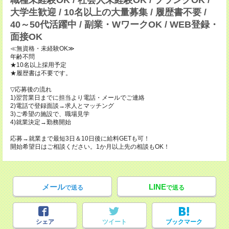
職種未経験OK / 社会人未経験OK / ブランクOK /
大学生歓迎 / 10名以上の大量募集 / 履歴書不要 /
40～50代活躍中 / 副業・WワークOK / WEB登録・
面接OK
≪無資格・未経験OK≫
年齢不問
★10名以上採用予定
★履歴書は不要です。
▽応募後の流れ
1)翌営業日までに担当より電話・メールでご連絡
2)電話で登録面談→求人とマッチング
3)ご希望の施設で、職場見学
4)就業決定→勤務開始
応募→就業まで最短3日＆10日後に給料GETも可！
開始希望日はご相談ください。1か月以上先の相談もOK！
メール
LINE
で送る
で送る
シェア
ツイート
ブックマーク