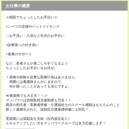
お仕事の概要
≪病院でちょっとしたお手伝い≫
○シーツの交換やベッドメイキング
〇お手洗い・入浴など生活のお手伝い
○診察室への付き添い
○食事のサポート
など…患者さんが過ごしやすくなるよう
ちょっとしたお手伝いをお任せ。
＊資格や経験が必要な医療行為はありません。
周囲には看護師さんがいますので、
何か困ったことがあっても安心ですよ。
≪無資格でも大丈夫！！≫
マンパワーは資格取得支援制度も万全！！
既存の初任者・実務者研修・介護福祉士のスクール補助はもちろんのこと
新しく義務化された、認知症介護基礎研修にも対応＊
受講後には奨励金を支給（社内規定あり）
スキルアップしたい方をマンパワーグループは全力応援します！