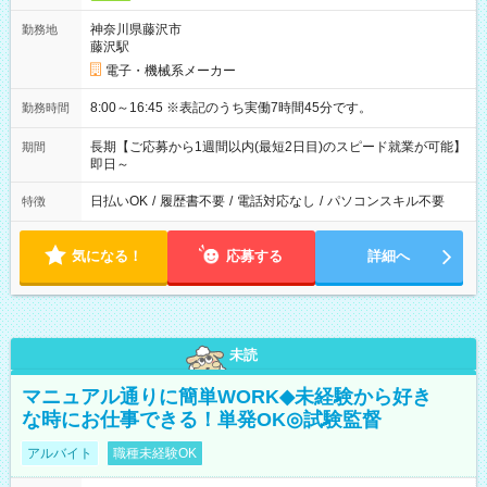
神奈川県藤沢市
勤務地
藤沢駅
電子・機械系メーカー
8:00～16:45 ※表記のうち実働7時間45分です。
勤務時間
長期【ご応募から1週間以内(最短2日目)のスピード就業が可能】
期間
即日～
日払いOK
/
履歴書不要
/
電話対応なし
/
パソコンスキル不要
特徴
気になる！
応募する
詳細へ
未読
マニュアル通りに簡単WORK◆未経験から好き
な時にお仕事できる！単発OK◎試験監督
アルバイト
職種未経験OK