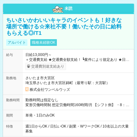
未読
ちいさいかわいいキャラのイベントも！好きな
場所で働ける☆来社不要！働いたその日に給料
もらえる◎/T1
アルバイト
職種未経験OK
日給13,000円～
給与
＋交通費支給 ★交通費全額支給！ ┗案件により規定あり ★日払
いOK！（規定あり） ┗働いたその日に現金GET♪ お仕事後はコ
交通費別途支給あり
ンビニATMから 日払い分を引き落とせます！ 【試用期間】試
用期間なし
さいたま市大宮区
勤務地
埼玉県さいたま市大宮区錦町（最寄り駅：大宮駅）
株式会社ワンベルウッズ
勤務時間は指定なし
勤務時間
変形労働時間制 想定労働時間160時間/月 【シフト例】 ・8：00
～21：00
単発・1日のみOK
期間
週1日からOK / 日払いOK / 副業・WワークOK / 10名以上の大量
特徴
募集