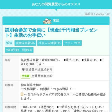
あなたの閲覧履歴からのオススメ
掲載日：2026.07.29
未読
説明会参加で全員に【現金2千円相当プレゼン
ト】生活のお手伝い
派遣
職種未経験OK
社会人未経験OK
ブランクOK
WEB登録・面接OK
無資格未経験：時給1500円～ ■週払いOK ■扶養内OK ■日
給与
収1万2000円以上
交通費別途支給あり
交通費全額支給
交通費
神奈川県大和市
勤務地
中央林間駅
/
鶴間駅
/
つきみ野駅
/
…
≪自宅からドアtoドアで30分以内！≫ご希望の勤務地を紹介
します。
9:00～18:00（休憩60分） ■ご希望があれば下記シフトもOK！
勤務時間
早番 7:00～16:00 遅番 10:00～19:00 「家族と休みを合わせた