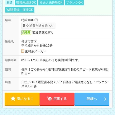
派遣
職種未経験OK
社会人未経験OK
ブランクOK
WEB登録・面接OK
時給1600円
給与
交通費別途支給あり
交通費支給有り
交通費
横浜市西区
勤務地
平沼橋駅から徒歩12分
素材系メーカー
8:00～17:30 ※表記のうち実働8時間です。
勤務時間
長期【ご応募から1週間以内(最短2日目)のスピード就業が可能】
期間
即日～
日払いOK
/
履歴書不要
/
シフト勤務
/
電話対応なし
/
パソコン
特徴
スキル不要
気になる！
応募する
詳細へ