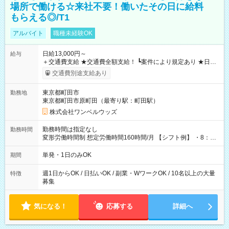
場所で働ける☆来社不要！働いたその日に給料
もらえる◎/T1
アルバイト
職種未経験OK
日給13,000円～
給与
＋交通費支給 ★交通費全額支給！ ┗案件により規定あり ★日払
いOK！（規定あり） ┗働いたその日に現金GET♪ お仕事後はコ
交通費別途支給あり
ンビニATMから 日払い分を引き落とせます！ 【試用期間】試
用期間なし
東京都町田市
勤務地
東京都町田市原町田（最寄り駅：町田駅）
株式会社ワンベルウッズ
勤務時間は指定なし
勤務時間
変形労働時間制 想定労働時間160時間/月 【シフト例】 ・8：00
～21：00
単発・1日のみOK
期間
週1日からOK / 日払いOK / 副業・WワークOK / 10名以上の大量
特徴
募集
気になる！
応募する
詳細へ