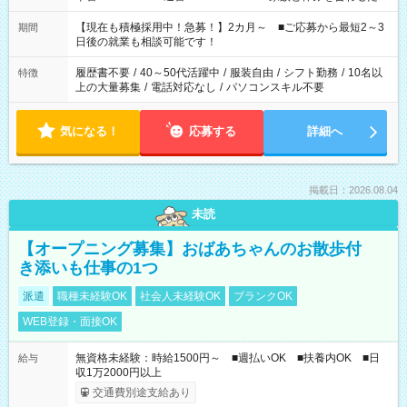
い」 「余裕を持って夕飯の準備がしたい」 「できれば残業はし
たくない」 など、ご希望を教えてくださいね。 ※Wワーク希望
【現在も積極採用中！急募！】2カ月～ ■ご応募から最短2～3
期間
の方へ 今ご覧のお仕事で希望する勤務時間と、もう1つのお仕事
日後の就業も相談可能です！
の勤務時間。 合計で週40時間を超える場合は応募できません。
履歴書不要
/
40～50代活躍中
/
服装自由
/
シフト勤務
/
10名以
特徴
上の大量募集
/
電話対応なし
/
パソコンスキル不要
気になる！
応募する
詳細へ
掲載日：2026.08.04
未読
【オープニング募集】おばあちゃんのお散歩付
き添いも仕事の1つ
派遣
職種未経験OK
社会人未経験OK
ブランクOK
WEB登録・面接OK
無資格未経験：時給1500円～ ■週払いOK ■扶養内OK ■日
給与
収1万2000円以上
交通費別途支給あり