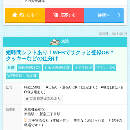
上の大量募集
気になる！
応募する
詳細へ
掲載日：2026.08.06
未読
短時間シフトあり！WEBでサクッと登録OK＊
クッキーなどの仕分け
派遣
職種未経験OK
社会人未経験OK
大学生歓迎
ブランクOK
WEB登録・面接OK
時給1500円 ■日払い・週払いOK！(規定あり) ■現金日払いも
給与
OK(規定あり)
交通費別途支給あり
東京都新宿区
勤務地
新宿駅
/
新宿三丁目駅
大手物流会社（年齢不問／「無理なく続けられる」と好評の
職場です！）