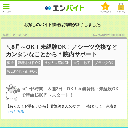
0
メニュー
気になる！
ログイン
お探しのバイト情報は掲載が終了しました。
掲載日 :2026
/
07
/
25
No.MANPWK903103-10
＼8月～OK！未経験OK！／シーツ交換など
カンタンなことから＊院内サポート
派遣
職種未経験OK
社会人未経験OK
大学生歓迎
ブランクOK
WEB登録・面接OK
≪1日6時間～＆週2日～OK！≫無資格・未経験OK
で時給1600円～スタート！
【あくまでお手伝いから】看護師さんのサポート役として、患者さ
...
もっとみる