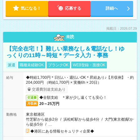
気になる！
応募する
詳細へ
掲載日：2026.07.29
未読
【完全在宅！】難しい業務なし＆電話なし！ゆ
っくりの11時～時短＊データ入力・事務
派遣
職種未経験OK
ブランクOK
WEB登録・面接OK
◆時給1,700円＊日払い・週払いOK＊昇給あり♪【月収例】 ・約
給与
204,000円 （時給1,700円 × 実働6h × 20日）
交通費別途支給あり
◆全額支給 ＊家が少し遠くても安心！
交通費
20～25万円
月収例
東京都港区
勤務地
竹芝駅から徒歩2分
/
浜松町駅から徒歩4分
/
大門(東京都)駅か
ら徒歩5分
/
…
◆港区にある情報セキュリティ企業◆