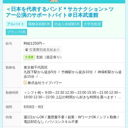
＜日本を代表するバンド＊サカナクション＞ツ
アー公演のサポートバイト＠日本武道館
アルバイト
職種未経験OK
社会人未経験OK
大学生歓迎
ブランクOK
時給1250円～
給与
交通費別途支給あり
支給（規定有り）
交通費
東京都千代田区
勤務地
九段下駅から徒歩5分
/
竹橋駅から徒歩10分
/
神保町駅から徒
歩15分
/
…
株式会社ライブパワー
＜シフト例＞ 9:00～22:30 12:30～22:00 15:30～21:00 12:30～
勤務時間
19:00 12:30～22:00 上記の時間から好きな時間を選べます！ ※
時間は変更となる可能性があります
9月8日・9日
期間
週1日からOK
/
履歴書不要
/
副業・WワークOK
/
シフト勤務
/
特徴
電話対応なし
/
パソコンスキル不要