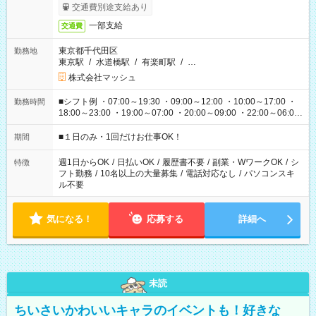
交通費別途支給あり
一部支給
交通費
東京都千代田区
勤務地
東京駅
/
水道橋駅
/
有楽町駅
/
…
株式会社マッシュ
■シフト例 ・07:00～19:30 ・09:00～12:00 ・10:00～17:00 ・
勤務時間
18:00～23:00 ・19:00～07:00 ・20:00～09:00 ・22:00～06:00
etc ★最短で3時間で5,120円のお仕事から 15時間で2万円近く稼
げるお仕事も！ ご希望のお時間に合わせてご紹介！ ※シフトは
■１日のみ・1回だけお仕事OK！
期間
現場によって異なります。 ※勿論、休憩時間はあるのでご安心
ください！
週1日からOK
/
日払いOK
/
履歴書不要
/
副業・WワークOK
/
シ
特徴
フト勤務
/
10名以上の大量募集
/
電話対応なし
/
パソコンスキ
ル不要
気になる！
応募する
詳細へ
未読
ちいさいかわいいキャラのイベントも！好きな