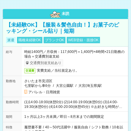
未読
【未経験OK】【服装＆髪色自由！】お菓子のピ
ッキング・シール貼り｜短期
派遣
職種未経験OK
ブランクOK
WEB登録・面接OK
時給1400円／月収例：117,600円＝1,400円×4時間×21日勤務の
給与
場合＋交通費別途支給
交通費別途支給あり
実費支給／当社規定あり。
交通費
さいたま市見沼区
勤務地
七里駅から車6分
/
大宮公園駅
/
大宮(埼玉県)駅
アパレル・日用雑貨
(1)14:00-18:00(休憩0分) (2)14:00-19:00(休憩0分) (3)14:00-
勤務時間
19:30(休憩0分) (4)14:00-20:00(休憩45分) ※お好きな時間が選べ
ます
1ヶ月以上3ヶ月未満／即日～8月末までの期間限定
期間
履歴書不要
/
40～50代活躍中
/
服装自由
/
シフト勤務
/
10名以
特徴