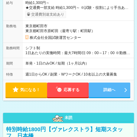
時給1,300円～
給与
★交通費一部支給 時給1,300円～ ※試験・役割により手当あり
※勤務回数により昇給あり 【即給（前払い）オプションあ
交通費別途支給あり
り！】 希望される場合、勤務から1週間ほどで給与の一部を受け
取れます。 ※手数料418円がかかります。 【過去試験日の収入
東京都町田市
勤務地
例】 ・河合塾模擬試験 8:30～17:30（休憩1時間） 時給1,300円
東京都町田市原町田（最寄り駅：町田駅）
×8時間＝日収10,400円＋交通費 ※当日の役割により時給＋100
円の場合あり ・国家試験 7:00～13:30（休憩なし） 時給1,300
株式会社全国試験運営センター
円（役割手当＋100円）×6時間＝日収8,400円＋交通費 【試用期
間】試用期間なし
シフト制
勤務時間
1日あたりの実働時間：最大7時間/日 09：00～17：00 ※勤務時
間は 試験により異なります。
単発・1日のみOK / 短期（1ヶ月以内）
期間
週1日からOK / 副業・WワークOK / 10名以上の大量募集
特徴
気になる！
応募する
詳細へ
未読
特別時給1800円【ヴァレクストラ】短期スタッ
フ 日本橋