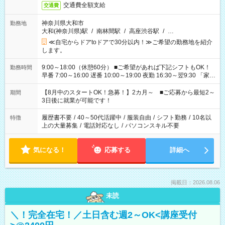
交通費全額支給
交通費
神奈川県大和市
勤務地
大和(神奈川県)駅
/
南林間駅
/
高座渋谷駅
/
…
≪自宅からドアtoドアで30分以内！≫ご希望の勤務地を紹介
します。
9:00～18:00（休憩60分） ■ご希望があれば下記シフトもOK！
勤務時間
早番 7:00～16:00 遅番 10:00～19:00 夜勤 16:30～翌9:30 「家族
と休みを合わせたい」 「余裕を持って夕飯の準備がしたい」
「できれば残業はしたくない」 など、ご希望を教えてください
【8月中のスタートOK！急募！】2カ月～ ■ご応募から最短2～
期間
ね。 ※Wワーク希望の方へ 今ご覧のお仕事で希望する勤務時間
3日後に就業が可能です！
と、もう1つのお仕事の勤務時間。 合計で週40時間を超える場
合は応募できません。
履歴書不要
/
40～50代活躍中
/
服装自由
/
シフト勤務
/
10名以
特徴
上の大量募集
/
電話対応なし
/
パソコンスキル不要
気になる！
応募する
詳細へ
掲載日：2026.08.06
未読
＼！完全在宅！／土日含む週2～OK<講座受付