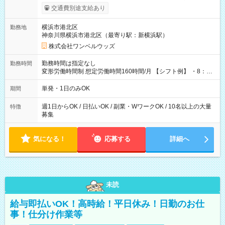
いOK！（規定あり） ┗働いたその日に現金GET♪ お仕事後はコ
交通費別途支給あり
ンビニATMから 日払い分を引き落とせます！ 【試用期間】試
用期間なし
横浜市港北区
勤務地
神奈川県横浜市港北区（最寄り駅：新横浜駅）
株式会社ワンベルウッズ
勤務時間は指定なし
勤務時間
変形労働時間制 想定労働時間160時間/月 【シフト例】 ・8：00
～21：00
単発・1日のみOK
期間
週1日からOK / 日払いOK / 副業・WワークOK / 10名以上の大量
特徴
募集
気になる！
応募する
詳細へ
未読
給与即払いOK！高時給！平日休み！日勤のお仕
事！仕分け作業等