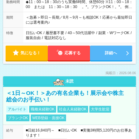
◆11：00～18：30のうち実働6時間、休憩60分 ※11：00～18：
勤務時間
00 または 11：30～18：30 。*。ブランクOK！。*。 例え
ば前職が、 在宅/財団法人/事務/コールセンター/受付/販売/カフェ
スタッフ スイーツ販売/ホテルフロント/化粧品販売/など 様々な
＜急募＞即日～長期／8月～9月～も相談OK！応募から最短即日
期間
業界から入社して活躍されています♪
には選考案内♪
日払いOK
/
履歴書不要
/
40～50代活躍中
/
副業・WワークOK
/
特徴
服装自由
/
電話対応なし
気になる！
応募する
詳細へ
掲載日：2026.08.06
未読
＜1日～OK！＞あの有名企業も！展示会や株主
総会のお手伝い！
アルバイト
職種未経験OK
社会人未経験OK
大学生歓迎
ブランクOK
WEB登録・面接OK
■日給16,840円～ ■日払いOK ■実働3時間5,120円のお仕事あ
給与
ります！