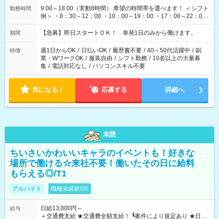
9:00～18:00（実動8時間） 希望の時間帯を選べます！ ＜シフト
勤務時間
例＞ ・8：30～12：00 ・10：00～19：00 ・17：00～22：00
・13：00～22：00 ・22：00～翌6：00 など
【急募】即日スタートＯＫ！ 単発1日のみから働けます。
期間
週1日からOK
/
日払いOK
/
履歴書不要
/
40～50代活躍中
/
副
特徴
業・WワークOK
/
服装自由
/
シフト勤務
/
10名以上の大量募
集
/
電話対応なし
/
パソコンスキル不要
気になる！
応募する
詳細へ
未読
ちいさいかわいいキャラのイベントも！好きな
場所で働ける☆来社不要！働いたその日に給料
もらえる◎/T1
アルバイト
職種未経験OK
日給13,000円～
給与
＋交通費支給 ★交通費全額支給！ ┗案件により規定あり ★日払