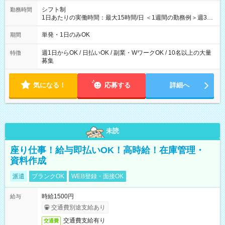
シフト制
勤務時間
1日あたりの実働時間：最大15時間/日 ＜1週間の勤務例＞週3回
勤務 勤務：月・水・金 休み：火・木・土・日 好きな時にお仕事
可能です！ ※1日あたりの最大実働時間は日勤、夜勤共に勤務し
単発・1日のみOK
期間
た時間になります。
週1日からOK / 日払いOK / 副業・WワークOK / 10名以上の大量
特徴
募集
気になる！
応募する
詳細へ
未読
座り仕事！給与即払いOK！高時給！在庫管理・
資料作成
派遣
ブランクOK
WEB登録・面接OK
時給1500円
給与
交通費別途支給あり
交通費支給有り
交通費