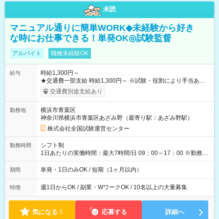
未読
マニュアル通りに簡単WORK◆未経験から好き
な時にお仕事できる！単発OK◎試験監督
アルバイト
職種未経験OK
時給1,300円～
給与
★交通費一部支給 時給1,300円～ ※試験・役割により手当あり
※勤務回数により昇給あり 【即給（前払い）オプションあ
交通費別途支給あり
り！】 希望される場合、勤務から1週間ほどで給与の一部を受け
取れます。 ※手数料418円がかかります。 【過去試験日の収入
横浜市青葉区
勤務地
例】 ・河合塾模擬試験 8:30～17:30（休憩1時間） 時給1,300円
神奈川県横浜市青葉区あざみ野（最寄り駅：あざみ野駅）
×8時間＝日収10,400円＋交通費 ※当日の役割により時給＋100
円の場合あり ・国家試験 7:00～13:30（休憩なし） 時給1,300
株式会社全国試験運営センター
円（役割手当＋100円）×6時間＝日収8,400円＋交通費 【試用期
間】試用期間なし
シフト制
勤務時間
1日あたりの実働時間：最大7時間/日 09：00～17：00 ※勤務時
間は 試験により異なります。
単発・1日のみOK / 短期（1ヶ月以内）
期間
週1日からOK / 副業・WワークOK / 10名以上の大量募集
特徴
気になる！
応募する
詳細へ