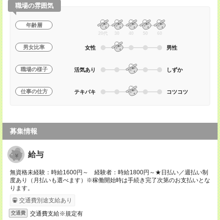
職場の雰囲気
年齢層
20代
30
40
50
60
男女比率
女性
男性
職場の様子
活気あり
しずか
仕事の仕方
テキパキ
コツコツ
募集情報
給与
無資格未経験：時給1600円～ 経験者：時給1800円～★日払い／週払い制
度あり（月払いも選べます）※稼働開始時は手続き完了次第のお支払いとな
ります。
交通費別途支給あり
交通費支給※規定有
交通費