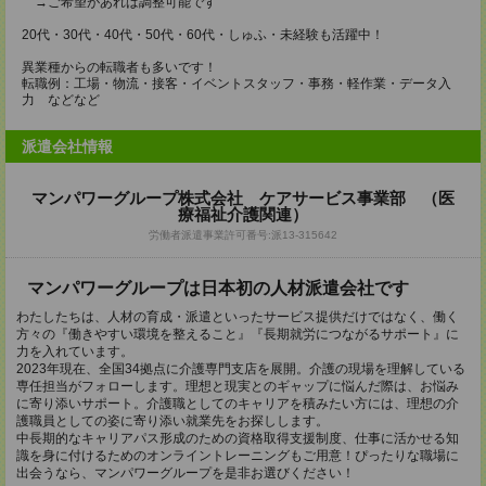
→ご希望があれば調整可能です
20代・30代・40代・50代・60代・しゅふ・未経験も活躍中！
異業種からの転職者も多いです！
転職例：工場・物流・接客・イベントスタッフ・事務・軽作業・データ入
力 などなど
派遣会社情報
マンパワーグループ株式会社 ケアサービス事業部 （医
療福祉介護関連）
労働者派遣事業許可番号:派13-315642
マンパワーグループは日本初の人材派遣会社です
わたしたちは、人材の育成・派遣といったサービス提供だけではなく、働く
方々の『働きやすい環境を整えること』『長期就労につながるサポート』に
力を入れています。
2023年現在、全国34拠点に介護専門支店を展開。介護の現場を理解している
専任担当がフォローします。理想と現実とのギャップに悩んだ際は、お悩み
に寄り添いサポート。介護職としてのキャリアを積みたい方には、理想の介
護職員としての姿に寄り添い就業先をお探しします。
中長期的なキャリアパス形成のための資格取得支援制度、仕事に活かせる知
識を身に付けるためのオンライントレーニングもご用意！ぴったりな職場に
出会うなら、マンパワーグループを是非お選びください！