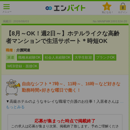
0
メニュー
気になる！
ログイン
掲載日 :2026
/
08
/
03
No.MANPWK1001324-20
【8月～OK！週2日～】ホテルライクな高齢
者マンションで生活サポート＊時短OK
職種：
介護関連
派遣
職種未経験OK
社会人未経験OK
大学生歓迎
ブランクOK
WEB登録・面接OK
自由なシフト＊7時～、11時～、16時～など好きな
勤務時間×好きな曜日で働く！
▼高級ホテルのようなキレイな職場で介護のお仕事！入居者さんは
...
もっとみる
応募が集まった時点で掲載終了
この求人は応募が集まり次第、掲載終了致します。予めご理解くださ