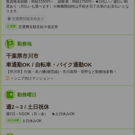
無資格未経験：時給1550円～ 経験者：時給1750円～★日払い／週払い制
度あり（月払いも選べます）※稼働開始時は手続き完了次第のお支払いとな
ります。
交通費別途支給あり
交通費全額支給※規定有
交通費
勤務地
千葉県市川市
車通勤OK / 自転車・バイク通勤OK
【市川市】行徳・本八幡(都営線)・市川真間・菅野など勤務地多数！
＜シニア向けマンション＞
勤務曜日
週2～3 / 土日祝休
週2日～5日OK（月～金） ★土日休みOK
土日休みOK
休日休暇