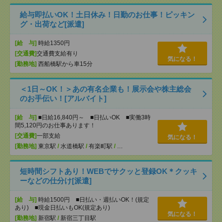
給与即払いOK！土日休み！日勤のお仕事！ピッキン
グ・出荷など[派遣]
[給 与]
時給1350円
[交通費]
交通費支給有り
気になる！
[勤務地]
西船橋駅から車15分
＜1日～OK！＞あの有名企業も！展示会や株主総会
のお手伝い！[アルバイト]
[給 与]
■日給16,840円～ ■日払いOK ■実働3時
間5,120円のお仕事あります！
[交通費]
一部支給
気になる！
[勤務地]
東京駅
/
水道橋駅
/
有楽町駅
/
…
短時間シフトあり！WEBでサクッと登録OK＊クッキ
ーなどの仕分け[派遣]
[給 与]
時給1500円 ■日払い・週払いOK！(規定
あり) ■現金日払いもOK(規定あり)
気になる！
[勤務地]
新宿駅
/
新宿三丁目駅