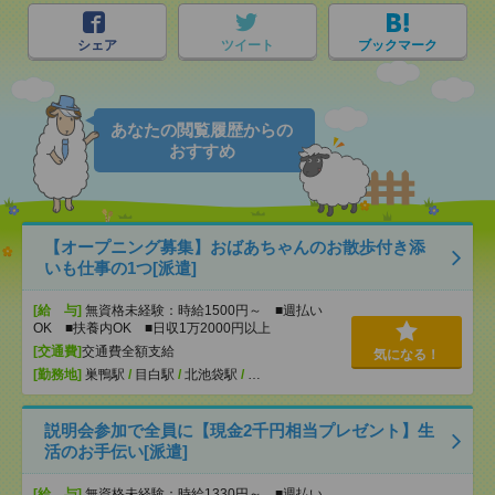
シェア
ツイート
ブックマーク
あなたの閲覧履歴からの
おすすめ
【オープニング募集】おばあちゃんのお散歩付き添
いも仕事の1つ[派遣]
[給 与]
無資格未経験：時給1500円～ ■週払い
OK ■扶養内OK ■日収1万2000円以上
[交通費]
交通費全額支給
気になる！
[勤務地]
巣鴨駅
/
目白駅
/
北池袋駅
/
…
説明会参加で全員に【現金2千円相当プレゼント】生
活のお手伝い[派遣]
[給 与]
無資格未経験：時給1330円～ ■週払い