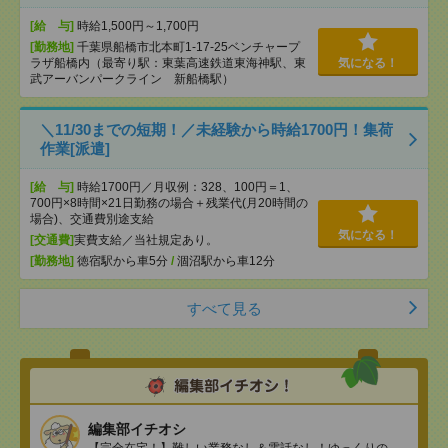
[給 与]
時給1,500円～1,700円
[勤務地]
千葉県船橋市北本町1-17-25ベンチャープ
ラザ船橋内（最寄り駅：東葉高速鉄道東海神駅、東
気になる！
武アーバンパークライン 新船橋駅）
＼11/30までの短期！／未経験から時給1700円！集荷
作業[派遣]
[給 与]
時給1700円／月収例：328、100円＝1、
700円×8時間×21日勤務の場合＋残業代(月20時間の
場合)、交通費別途支給
気になる！
[交通費]
実費支給／当社規定あり。
[勤務地]
徳宿駅から車5分
/
涸沼駅から車12分
すべて見る
編集部イチオシ