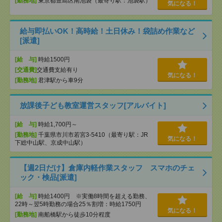
[勤務地]
東京都豊島区南池袋（最寄り駅：池袋駅）
気になる！
給与即払いOK！高時給！土日休み！袋詰め作業など
[派遣]
[給 与]
時給1500円
[交通費]
交通費支給有り
気になる！
[勤務地]
君津駅から車9分
放課後子ども教室運営スタッフ[アルバイト]
[給 与]
時給1,700円～
[勤務地]
千葉県市川市若宮3-5410（最寄り駅：JR
気になる！
下総中山駅、京成中山駅）
【週2日だけ】倉庫内軽作業スタッフ スマホのチェ
ック・検品[派遣]
[給 与]
時給1400円 ※実働8時間を超える勤務、
22時～翌5時勤務の場合25％割増：時給1750円
気になる！
[勤務地]
南船橋駅から徒歩10分程度