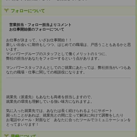
フォローについて
営業担当・フォロー担当よりコメント
お仕事開始後のフォローについて
お仕事が決まって、いざお仕事開始！！
新しい出会いに期待もしつつ、はじめての職場は、戸惑うこともあるかと思
います。
マンパワーグループのスタッフとして働くメリットの１つに、
弊社の担当があなたをフォローするという点があります。
マンパワースタッフさんとしてのご就業にあたっては、弊社担当がいつもあ
なたの職場・仕事に関しての相談役になります。
就業先（派遣先）もあなたも両者を担当しますので、
就業先の環境も理解している強い味方になれますよ。
気に入った就業先では、あなたは長く続けられるようにサポート
困ったことがあれば、就業先との間に立って解決に向けて調整をしたり
お電話やメール・対面など あなたに合ったツールでコミュニケーションを
とってまいります！
登録について