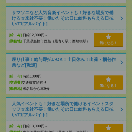
サマソニなど人気音楽イベントも！好きな場所で働
ける☆来社不要！働いたその日に給料もらえる日払
い/T1[アルバイト]
[給 与]
日給12,000円～
[勤務地]
千葉県船橋市西船（最寄り駅：西船橋駅）
気になる！
座り仕事！給与即払いOK！土日休み！出荷・梱包作
業など[派遣]
[給 与]
時給1300円
[交通費]
交通費支給有り
気になる！
[勤務地]
求名駅から車9分
人気イベントも！好きな場所で働けるイベントスタ
ッフ☆来社不要！働いたその日に給料もらえる日払
い/T1[アルバイト]
[給 与]
日給13,000円～