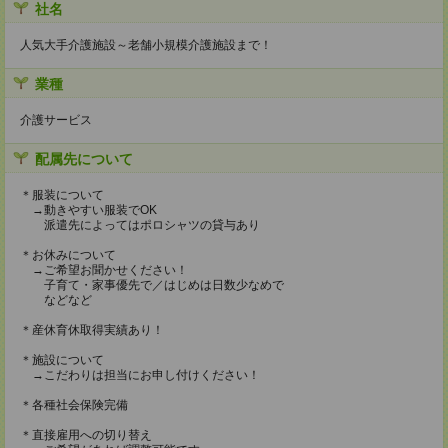
社名
人気大手介護施設～老舗小規模介護施設まで！
業種
介護サービス
配属先について
＊服装について
→動きやすい服装でOK
派遣先によってはポロシャツの貸与あり
＊お休みについて
→ご希望お聞かせください！
子育て・家事優先で／はじめは日数少なめで
などなど
＊産休育休取得実績あり！
＊施設について
→こだわりは担当にお申し付けください！
＊各種社会保険完備
＊直接雇用への切り替え