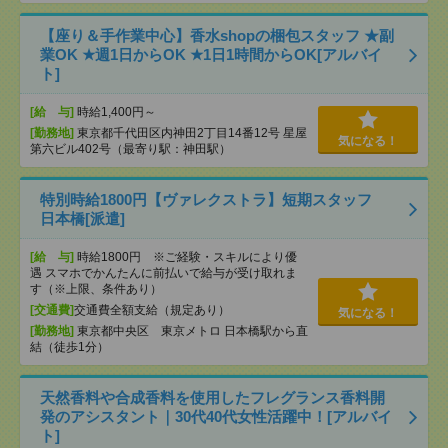
【座り＆手作業中心】香水shopの梱包スタッフ ★副
業OK ★週1日からOK ★1日1時間からOK[アルバイ
ト]
[給 与]
時給1,400円～
[勤務地]
東京都千代田区内神田2丁目14番12号 星屋
気になる！
第六ビル402号（最寄り駅：神田駅）
特別時給1800円【ヴァレクストラ】短期スタッフ
日本橋[派遣]
[給 与]
時給1800円 ※ご経験・スキルにより優
遇 スマホでかんたんに前払いで給与が受け取れま
す（※上限、条件あり）
[交通費]
交通費全額支給（規定あり）
気になる！
[勤務地]
東京都中央区 東京メトロ 日本橋駅から直
結（徒歩1分）
天然香料や合成香料を使用したフレグランス香料開
発のアシスタント｜30代40代女性活躍中！[アルバイ
ト]