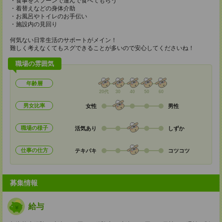
・食事をスプーンで運んで食べてもらう
・着替えなどの身体介助
・お風呂やトイレのお手伝い
・施設内の見回り
何気ない日常生活のサポートがメイン！
難しく考えなくてもスグできることが多いので安心してくださいね！
職場の雰囲気
年齢層
20代
30
40
50
60
男女比率
女性
男性
職場の様子
活気あり
しずか
仕事の仕方
テキパキ
コツコツ
募集情報
給与