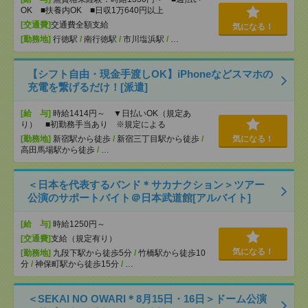
OK ■扶養内OK ■日収1万640円以上
[交通費]
交通費全額支給
気になる！
[勤務地]
行徳駅
/
南行徳駅
/
市川塩浜駅
/
…
【シフト自由・現金手渡しOK】iPhoneなどスマホの
充電を繋げるだけ！[派遣]
[給 与]
時給1414円～ ▼日払いOK（規定あ
り） ■初勤務手当あり ※規定による
[勤務地]
新宿駅から徒歩
/
新宿三丁目駅から徒歩
/
気になる！
高田馬場駅から徒歩
/
…
＜日本を代表するバンド＊サカナクション＞ツアー
公演のサポートバイト＠日本武道館[アルバイト]
[給 与]
時給1250円～
[交通費]
支給（規定有り）
気になる！
[勤務地]
九段下駅から徒歩5分
/
竹橋駅から徒歩10
分
/
神保町駅から徒歩15分
/
…
＜SEKAI NO OWARI＊8月15日・16日＞ドーム公演