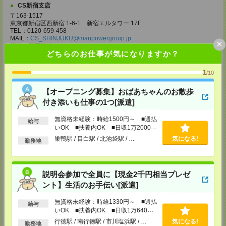
CS新宿支店
〒163-1517
東京都新宿区西新宿 1-6-1 新宿エルタワー 17F
TEL：0120-659-458
MAIL：
CS_SHINJUKU@manpowergroup.jp
×
担当：採用担当
どちらのお仕事が気になりますか？
CS立川支店
〒190-0012
1
/10
東京都立川市曙町2-34-7 ファーレイーストビル 8F
TEL：0120-659-460
【オープニング募集】おばあちゃんのお散歩
MAIL：
CS_TACHIKAWA@manpowergroup.jp
付き添いも仕事の1つ[派遣]
担当：採用担当
CS横浜支店
無資格未経験：時給1500円～ ■週払
給与
〒220-8136
いOK ■扶養内OK ■日収1万2000円
神奈川県横浜市西区みなとみらい 2-2-1 横浜ランドマークタワー36F
以上
巣鴨駅 / 目白駅 / 北池袋駅 / …
気になる!
勤務地
TEL：0120-659-459
MAIL：
CS_YOKOHAMA@manpowergroup.jp
担当：採用担当
CS大宮支店
説明会参加で全員に【現金2千円相当プレゼ
〒330-0854 埼玉県さいたま市大宮区桜木町 1-10-16 シーノ大宮ノース
ント】生活のお手伝い[派遣]
ウイング 9階
TEL：0120-769-355
無資格未経験：時給1330円～ ■週払
給与
MAIL：
CS_OMIYA@manpowergroup.jp
いOK ■扶養内OK ■日収1万640円
担当：採用担当
以上
行徳駅 / 南行徳駅 / 市川塩浜駅 / …
気になる!
勤務地