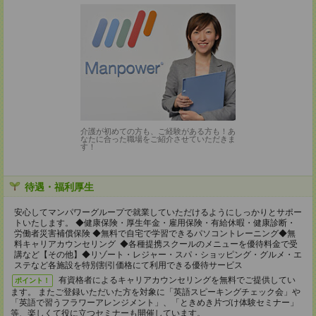
介護が初めての方も、ご経験がある方も！あ
なたに合った職場をご紹介させていただきま
す！
待遇・福利厚生
安心してマンパワーグループで就業していただけるようにしっかりとサポー
トいたします。 ◆健康保険・厚生年金・雇用保険・有給休暇・健康診断・
労働者災害補償保険 ◆無料で自宅で学習できるパソコントレーニング◆無
料キャリアカウンセリング ◆各種提携スクールのメニューを優待料金で受
講など【その他】◆リゾート・レジャー・スパ・ショッピング・グルメ・エ
ステなど各施設を特別割引価格にて利用できる優待サービス
有資格者によるキャリアカウンセリングを無料でご提供してい
ポイント！
ます。 またご登録いただいた方を対象に「英語スピーキングチェック会」や
「英語で習うフラワーアレンジメント」、「ときめき片づけ体験セミナー」
等、楽しくて役に立つセミナーも開催しています。