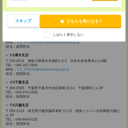
CS高崎支店
〒370-0831 群馬県高崎市あら町167 高崎第一生命ビルディング11Ｆ
TEL：027-320-6558
MAIL：
CS_TAKASAKI@manpowergroup.jp
担当：採用担当
スキップ
どちらも気になる！
CS宇都宮支店
〒321-0953 栃木県宇都宮市東宿郷3-2-18 高知穂ビル2Ｆ
しばらく表示しない
TEL：0120-923-962
MAIL：
CS_UTSUNOMIYA@manpowergroup.jp
担当：採用担当
CS厚木支店
〒243-0014 神奈川県厚木市旭町1-2-1 日本生命本厚木ビル4階
TEL：046-207-2644
MAIL：
CS_ATSUGI@manpowergroup.jp
担当：採用担当
CS千葉支店
〒260-0028 千葉県千葉市中央区新町18-14 千葉新町ビル 8F
TEL：043-370-2556
担当：採用担当
CS川越支店
〒350-1123 埼玉県川越市脇田本町 11-15 損保ジャパン日本興亜川越ビ
ル 5F
TEL：048-643-6132
担当：採用担当