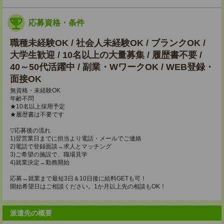
応募資格・条件
職種未経験OK / 社会人未経験OK / ブランクOK /
大学生歓迎 / 10名以上の大量募集 / 履歴書不要 /
40～50代活躍中 / 副業・WワークOK / WEB登録・
面接OK
無資格・未経験OK
年齢不問
★10名以上採用予定
★履歴書は不要です
▽応募後の流れ
1)翌営業日までに担当より電話・メールでご連絡
2)電話で登録面談→求人とマッチング
3)ご希望の施設で、職場見学
4)就業決定→勤務開始
応募→就業まで最短3日＆10日後に給料GETも可！
開始希望日はご相談ください。1か月以上先の相談もOK！
派遣先の概要