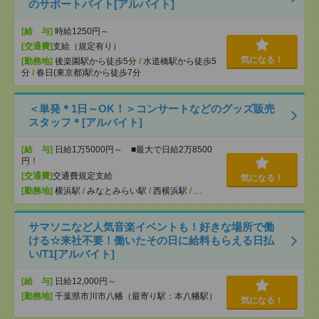
のサポートバイト[アルバイト]
[給 与]
時給1250円～
[交通費]
支給（規定有り）
気になる！
[勤務地]
後楽園駅から徒歩5分
/
水道橋駅から徒歩5
分
/
春日(東京都)駅から徒歩7分
＜単発＊1日～OK！＞コンサートなどのグッズ販売
スタッフ＊[アルバイト]
[給 与]
日給1万5000円～ ■最大で日給2万8500
円！
[交通費]
交通費規定支給
気になる！
[勤務地]
横浜駅
/
みなとみらい駅
/
西横浜駅
/
…
サマソニなど人気音楽イベントも！好きな場所で働
ける☆来社不要！働いたその日に給料もらえる日払
い/T1[アルバイト]
[給 与]
日給12,000円～
[勤務地]
千葉県市川市八幡（最寄り駅：本八幡駅）
気になる！