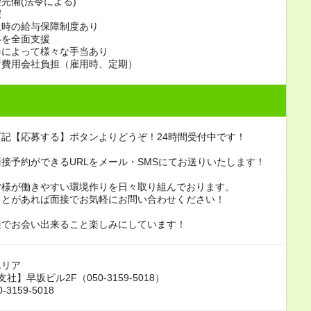
完備(法令による)
暇
止時の給与保障制度あり
得を全面支援
得によって様々な手当あり
断費用会社負担（雇用時、定期）
記【応募する】ボタンよりどうぞ！24時間受付中です！
接予約ができるURLをメール・SMSにてお送りいたします！
皆様が働きやすい環境作りを日々取り組んでおります。
ことがあれば面接でお気軽にお問い合わせください！
接でお会い出来ること楽しみにしています！
エリア
社】早坂ビル2F（050-3159-5018）
-3159-5018