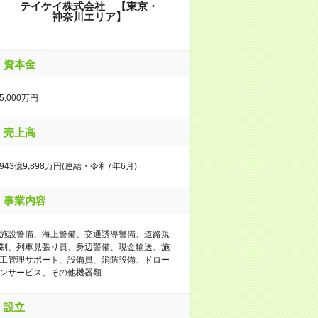
テイケイ株式会社 【東京・
神奈川エリア】
資本金
5,000万円
売上高
943億9,898万円(連結・令和7年6月)
事業内容
施設警備、海上警備、交通誘導警備、道路規
制、列車見張り員、身辺警備、現金輸送、施
工管理サポート、設備員、消防設備、ドロー
ンサービス、その他機器類
設立