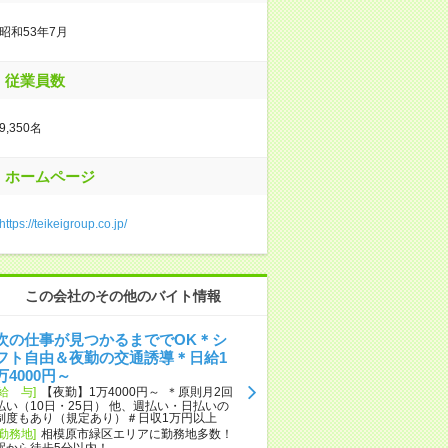
昭和53年7月
従業員数
9,350名
ホームページ
https://teikeigroup.co.jp/
この会社のその他のバイト情報
次の仕事が見つかるまででOK＊シ
フト自由＆夜勤の交通誘導＊日給1
万4000円～
[給 与]
【夜勤】1万4000円～ ＊原則月2回
払い（10日・25日） 他、週払い・日払いの
制度もあり（規定あり）＃日収1万円以上
[勤務地]
相模原市緑区エリアに勤務地多数！
駅から徒歩5分以内！