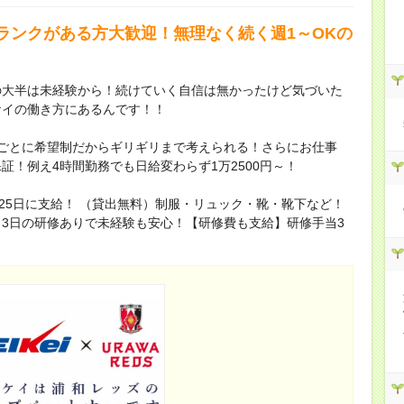
ランクがある方大歓迎！無理なく続く週1～OKの
の大半は未経験から！続けていく自信は無かったけど気づいた
ケイの働き方にあるんです！！
間ごとに希望制だからギリギリまで考えられる！さらにお仕事
証！例え4時間勤務でも日給変わらず1万2500円～！
と25日に支給！ （貸出無料）制服・リュック・靴・靴下など！
3日の研修ありで未経験も安心！【研修費も支給】研修手当3