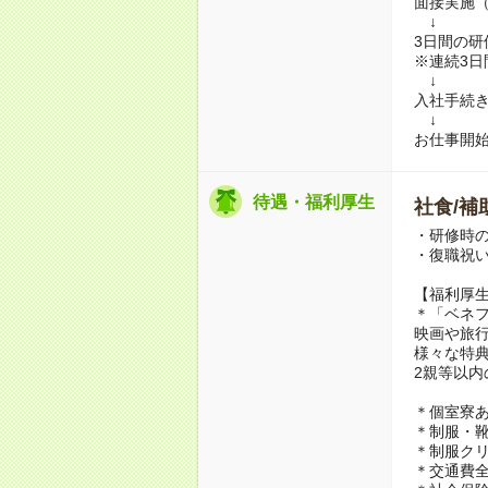
面接実施
↓
3日間の
※連続3
↓
入社手続
↓
お仕事開
待遇・福利厚生
社食/補
・研修時の
・復職祝い
【福利厚
＊「ベネ
映画や旅
様々な特
2親等以内
＊個室寮あ
＊制服・靴
＊制服ク
＊交通費