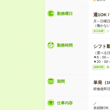
勤務曜日
週1OK 
月～日曜
（働かない
シ
休日休暇
勤務時間
シフト勤
（選べる
▼8：00～
▼20：00
基
残業時間
期間
単発（1
研修後即日
仕事内容
／
未経験OK