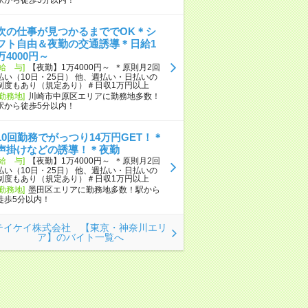
次の仕事が見つかるまででOK＊シ
フト自由＆夜勤の交通誘導＊日給1
万4000円～
[給 与]
【夜勤】1万4000円～ ＊原則月2回
払い（10日・25日） 他、週払い・日払いの
制度もあり（規定あり）＃日収1万円以上
[勤務地]
川崎市中原区エリアに勤務地多数！
駅から徒歩5分以内！
10回勤務でがっつり14万円GET！＊
声掛けなどの誘導！＊夜勤
[給 与]
【夜勤】1万4000円～ ＊原則月2回
払い（10日・25日） 他、週払い・日払いの
制度もあり（規定あり）＃日収1万円以上
[勤務地]
墨田区エリアに勤務地多数！駅から
徒歩5分以内！
テイケイ株式会社 【東京・神奈川エリ
ア】のバイト一覧へ