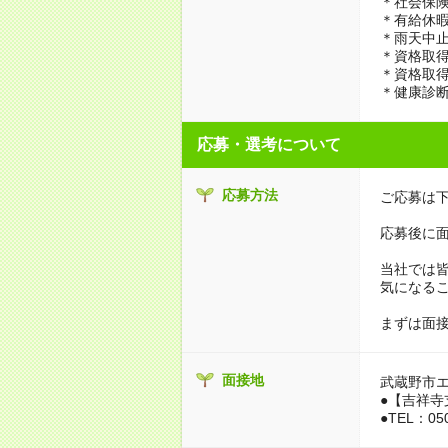
＊社会保険
＊有給休
＊雨天中
＊資格取
＊資格取
＊健康診
応募・選考について
応募方法
ご応募は下
応募後に面
当社では
気になる
まずは面
面接地
武蔵野市
●【吉祥寺支
●TEL：050