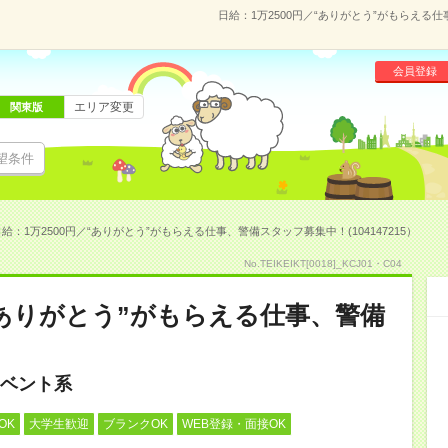
日給：1万2500円／“ありがとう”がもらえる仕
会員登録
エリア変更
関東版
望条件
給：1万2500円／“ありがとう”がもらえる仕事、警備スタッフ募集中！(104147215）
No.TEIKEIKT[0018]_KCJ01・C04
／“ありがとう”がもらえる仕事、警備
ベント系
OK
大学生歓迎
ブランクOK
WEB登録・面接OK