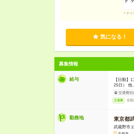
＊テイ
気になる！
募集情報
給与
【日勤】1
25日） 
交通費別
全額
交通費
勤務地
東京都
武蔵野市
吉祥寺