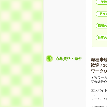
年齢
男女
職場の
仕事の
応募資格・条件
職種未経験
歓迎 / 
ワークO
▼Ｗワー
▽未経験O
エンバイ
↓
メール・S
↓