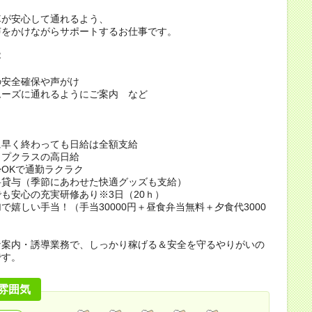
車が安心して通れるよう、
声をかけながらサポートするお仕事です。
容
の安全確保や声がけ
ムーズに通れるようにご案内 など
ト
に早く終わっても日給は全額支給
ップクラスの高日給
OKで通勤ラクラク
料貸与（季節にあわせた快適グッズも支給）
も安心の充実研修あり※3日（20ｈ）
加で嬉しい手当！（手当30000円＋昼食弁当無料＋夕食代3000
な案内・誘導業務で、しっかり稼げる＆安全を守るやりがいの
です。
雰囲気