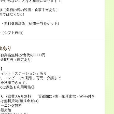
（分からないことなど相談に乗ります！）
研修（業務内容の説明・食事手当あり）
日間ではなくOK！
き・無料健康診断（研修手当をゲット）
始（シフト自由）
助あり
お弁当無料/夕食代の3000円
金5万円（規定あり）
生】
フィット・ステーション」あり
行、コンビニでの割引、育児・介護まで
典を利用できます。
のご家族も利用可能◎
り（寮費3ヵ月無料） 首都圏に7棟・家具家電・Wi-Fi付き
は無料貸与(預り金ゼロ)
リーニング無料
全額支給