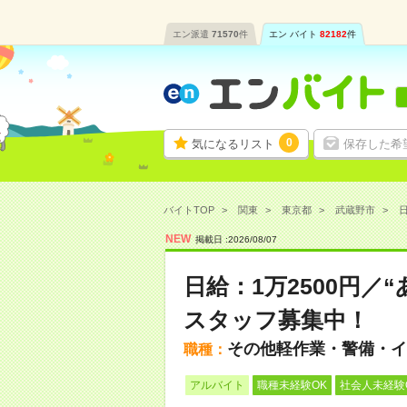
エン派遣
71570
件
エン バイト
82182
件
0
気になるリスト
保存した希
バイトTOP
関東
東京都
武蔵野市
日
NEW
掲載日 :
2026
/
08
/
07
日給：1万2500円
スタッフ募集中！
その他軽作業・警備・イ
職種：
アルバイト
職種未経験OK
社会人未経験