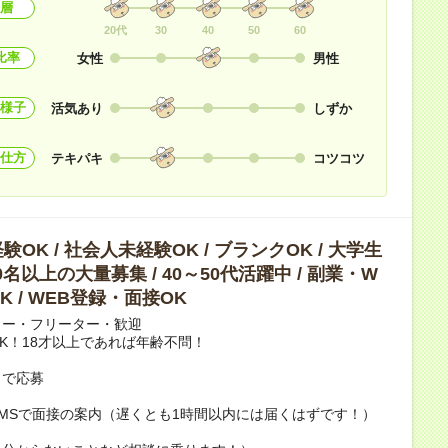
層
20代
30
40
50
60
比率
女性
男性
様子
活気あり
しずか
仕方
テキパキ
コツコツ
OK / 社会人未経験OK / ブランクOK / 大学生
10名以上の大量募集 / 40～50代活躍中 / 副業・W
K / WEB登録・面接OK
カー・フリーター・歓迎
K！18才以上であれば年齢不問！
トで応募
MSで面接の案内（遅くとも1時間以内には届くはずです！）