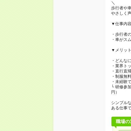
＼
歩行者や
やさしく
▼仕事内
・歩行者
・車がス
▼メリッ
・どんな
・業界ト
・直行直帰
・制服無
・未経験で
└ 研修参
円）
シンプル
ある仕事
職場の