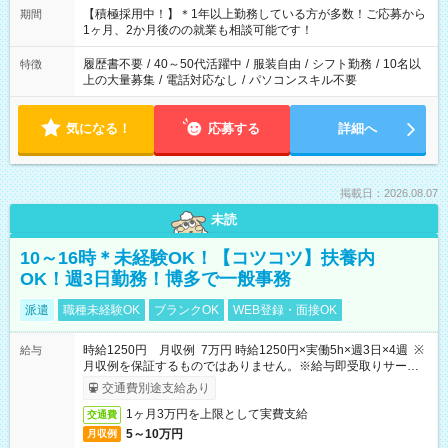
はプライベートの時間にしたい」 など、ご希望を教えてくださ
【積極採用中！】＊1年以上勤務している方が多数！ご応募から
期間
いね。 ※Wワーク希望の方へ 今ご覧のお仕事で希望する勤務時
1ヶ月、2か月後のの就業も相談可能です！
間と、もう1つのお仕事の勤務時間。 合計で週40時間を超える
場合は応募できません。
履歴書不要
/
40～50代活躍中
/
服装自由
/
シフト勤務
/
10名以
特徴
上の大量募集
/
電話対応なし
/
パソコンスキル不要
気になる！
応募する
詳細へ
掲載日：2026.08.07
未読
10～16時＊未経験OK！【コツコツ】扶養内
OK！週3日勤務！博多で一般事務
派遣
職種未経験OK
ブランクOK
WEB登録・面接OK
時給1250円 月収例 7万円 時給1250円×実働5h×週3日×4週 ※
給与
月収例を保証するものではありません。※給与即受取りサービス
利用可（利用条件有）
交通費別途支給あり
1ヶ月3万円を上限として実費支給
交通費
5～10万円
月収例