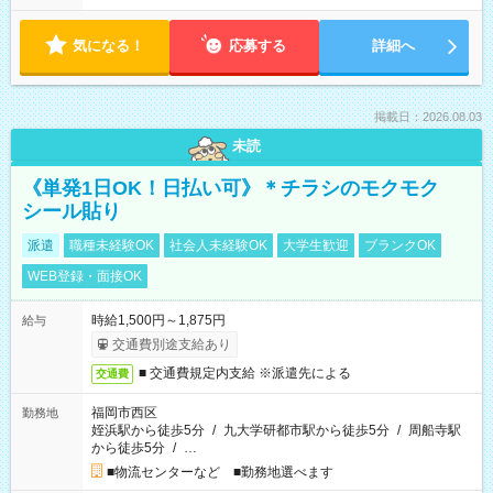
気になる！
応募する
詳細へ
掲載日：2026.08.03
未読
《単発1日OK！日払い可》＊チラシのモクモク
シール貼り
派遣
職種未経験OK
社会人未経験OK
大学生歓迎
ブランクOK
WEB登録・面接OK
時給1,500円～1,875円
給与
交通費別途支給あり
■ 交通費規定内支給 ※派遣先による
交通費
福岡市西区
勤務地
姪浜駅から徒歩5分
/
九大学研都市駅から徒歩5分
/
周船寺駅
から徒歩5分
/
…
■物流センターなど ■勤務地選べます