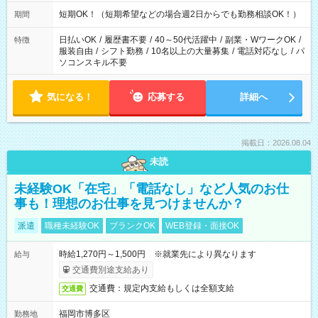
短期OK！（短期希望などの場合週2日からでも勤務相談OK！）
期間
日払いOK
/
履歴書不要
/
40～50代活躍中
/
副業・WワークOK
/
特徴
服装自由
/
シフト勤務
/
10名以上の大量募集
/
電話対応なし
/
パ
ソコンスキル不要
気になる！
応募する
詳細へ
掲載日：2026.08.04
未読
未経験OK「在宅」「電話なし」など人気のお仕
事も！理想のお仕事を見つけませんか？
派遣
職種未経験OK
ブランクOK
WEB登録・面接OK
時給1,270円～1,500円 ※就業先により異なります
給与
交通費別途支給あり
交通費：規定内支給もしくは全額支給
交通費
福岡市博多区
勤務地