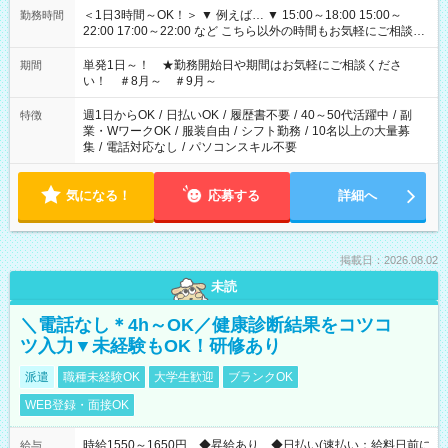
＜1日3時間～OK！＞ ▼ 例えば… ▼ 15:00～18:00 15:00～
勤務時間
22:00 17:00～22:00 など こちら以外の時間もお気軽にご相談く
ださい！
単発1日～！ ★勤務開始日や期間はお気軽にご相談くださ
期間
い！ ＃8月～ ＃9月～
週1日からOK
/
日払いOK
/
履歴書不要
/
40～50代活躍中
/
副
特徴
業・WワークOK
/
服装自由
/
シフト勤務
/
10名以上の大量募
集
/
電話対応なし
/
パソコンスキル不要
気になる！
応募する
詳細へ
掲載日：2026.08.02
未読
＼電話なし＊4h～OK／健康診断結果をコツコ
ツ入力▼未経験もOK！研修あり
派遣
職種未経験OK
大学生歓迎
ブランクOK
WEB登録・面接OK
時給1550～1650円 ◆昇給あり ◆日払い(速払い：給料日前に
給与