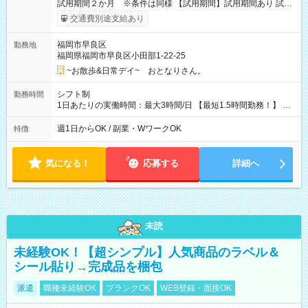
試用期間２か月 ※条件は同様 【試用期間】試用期間あり 試用
期間の長さ：2ヶ月 雇用形態、給与は本採用時と同じです。
交通費別途支給あり
福岡市早良区
勤務地
福岡県福岡市早良区小田部1-22-25
~お散歩&日常デイ~ おとなりさん。
シフト制
勤務時間
1日あたりの実働時間：最大3時間/日 【最短1.5時間勤務！】 基
本的に朝8:00～9:30と夕方16:30～18:00 週1日、土日のみな
ど、午前午後どちらかの勤務も可能です。
週1日からOK / 副業・WワークOK
特徴
気になる！
応募する
詳細へ
未読
未経験OK！【超シンプル】人気商品のラベル＆
シール貼り→完成品を梱包
派遣
職種未経験OK
ブランクOK
WEB登録・面接OK