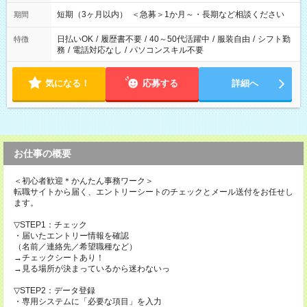
60分）
短期（3ヶ月以内） ＜急募＞1か月～・長期など相談ください
期間
日払いOK
/
履歴書不要
/
40～50代活躍中
/
服装自由
/
シフト勤
特徴
務
/
電話対応なし
/
パソコンスキル不要
気になる！
応募する
詳細へ
お仕事の概要
＜初心者歓迎＊かんたん事務ワーク＞
転職サイトから届く、エントリーシートのチェックとメール送付をお任せし
ます。
▽STEP1：チェック
・届いたエントリー情報を確認
（名前／連絡先／希望職種など）
→チェックシートあり！
→見る場所が決まっているから迷わないっ
▽STEP2：データ登録
・専用システムに「必要な項目」を入力