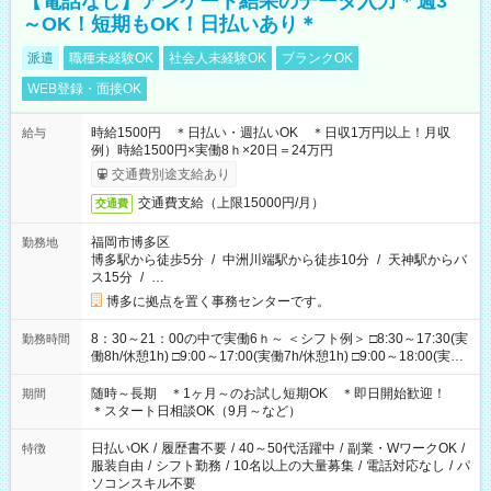
【電話なし】アンケート結果のデータ入力＊週3
～OK！短期もOK！日払いあり＊
派遣
職種未経験OK
社会人未経験OK
ブランクOK
WEB登録・面接OK
時給1500円 ＊日払い・週払いOK ＊日収1万円以上！月収
給与
例）時給1500円×実働8ｈ×20日＝24万円
交通費別途支給あり
交通費支給（上限15000円/月）
交通費
福岡市博多区
勤務地
博多駅から徒歩5分
/
中洲川端駅から徒歩10分
/
天神駅からバ
ス15分
/
…
博多に拠点を置く事務センターです。
8：30～21：00の中で実働6ｈ～ ＜シフト例＞ □8:30～17:30(実
勤務時間
働8h/休憩1h) □9:00～17:00(実働7h/休憩1h) □9:00～18:00(実働
8h/休憩1h) □10:00～18:00(実働7h/休憩1h) □10:00～19:00(実働
8h/休憩1h) □11:00～20:00(実働8h/休憩1h) □14:00～21:00(実働
随時～長期 ＊1ヶ月～のお試し短期OK ＊即日開始歓迎！
期間
6h/休憩1h) ＊時間固定OK
＊スタート日相談OK（9月～など）
日払いOK
/
履歴書不要
/
40～50代活躍中
/
副業・WワークOK
/
特徴
服装自由
/
シフト勤務
/
10名以上の大量募集
/
電話対応なし
/
パ
ソコンスキル不要