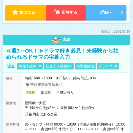
気になる！
応募する
詳細へ
掲載日：2026.07.16
未読
≪週3～OK！≫ドラマ好き必見！未経験から始
められるドラマの字幕入力
派遣
職種未経験OK
社会人未経験OK
大学生歓迎
ブランクOK
時給1600～1800 ★日払い・給与前払いOK
給与
交通費別途支給あり
一部支給 ※規定有り
交通費
福岡市中央区
勤務地
天神駅から徒歩5分
/
天神南駅から徒歩5分
福岡市にある企業
選べるシフト時間 09:00～18:00（実働8時間 休憩60分） 10:00
勤務時間
～19:00（実働8時間 休憩60分） 11:00～20:00（実働8時間 休憩