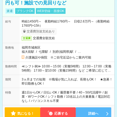
円も可！施設での見回りなど
派遣
ブランクOK
WEB登録・面接OK
時給1450円～ 夜勤時給1760円～ 日収2.6万円～（夜勤時給
給与
1760円×15h）
交通費別途支給あり
交通費全額支給
交通費
福岡市城南区
勤務地
福大前駅
/
七隈駅
/
別府(福岡県)駅
/
…
介護施設や病院 ※ご自宅近辺からご案内可能
≪シフト例≫ 10:00～15:00（実働5時間） 12:00～17:00（実働
勤務時間
5時間） 17:00～翌10:00（実働15時間）など ご希望に応じて、
働く時間は調整できます！ お気軽に担当へ相談ください！
3ヵ月までの短期 ※職場が気に入れば、長期もOK！ ★急募！
期間
即日勤務もOK！
週1日からOK
/
日払いOK
/
履歴書不要
/
40～50代活躍中
/
副
特徴
業・WワークOK
/
シフト勤務
/
10名以上の大量募集
/
電話対応
なし
/
パソコンスキル不要
気になる！
応募する
詳細へ