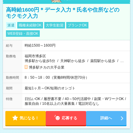
高時給1600円＊データ入力＊氏名や住所などの
モクモク入力
派遣
職種未経験OK
大学生歓迎
ブランクOK
WEB登録・面接OK
時給1500～1600円
給与
福岡市博多区
勤務地
博多駅から徒歩5分
/
天神駅から徒歩
/
薬院駅から徒歩
/
…
博多駅チカの大手企業
8：50～18：00（実働8時間/休憩70分）
勤務時間
最短1ヶ月～OK/短期のオシゴト
期間
日払いOK
/
履歴書不要
/
40～50代活躍中
/
副業・WワークOK
/
特徴
服装自由
/
10名以上の大量募集
/
電話対応なし
気になる！
応募する
詳細へ