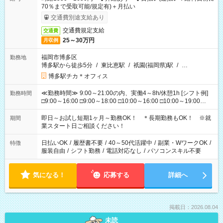
70％まで受取可能/規定有)＋月払い
交通費別途支給あり
交通費規定支給
交通費
25～30万円
月収例
福岡市博多区
勤務地
博多駅から徒歩5分
/
東比恵駅
/
祇園(福岡県)駅
/
…
博多駅チカ＊オフィス
≪勤務時間≫ 9:00～21:00の内、実働4～8h/休憩1h [シフト例]
勤務時間
□9:00～16:00 □9:00～18:00 □10:00～16:00 □10:00～19:00
□11:00～20:00 □12:00～19:00 □12:00～21:00 □16:00～21:00
□17:00～21:00 ◆残業なし ◆勤務時間固定の相談OK ◆上記以外
即日～お試し短期1ヶ月～勤務OK！ ＊長期勤務もOK！ ※就
期間
の勤務時間も相談OK
業スタート日ご相談ください！
日払いOK
/
履歴書不要
/
40～50代活躍中
/
副業・WワークOK
/
特徴
服装自由
/
シフト勤務
/
電話対応なし
/
パソコンスキル不要
気になる！
応募する
詳細へ
掲載日：2026.08.04
未読