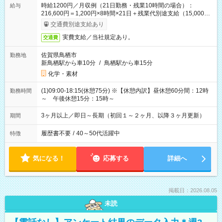
時給1200円／月収例（21日勤務・残業10時間の場合）：
給与
216,600円＝1,200円×8時間×21日＋残業代別途支給（15,000
円）
交通費別途支給あり
実費支給／当社規定あり。
交通費
佐賀県鳥栖市
勤務地
新鳥栖駅から車10分
/
鳥栖駅から車15分
化学・素材
(1)09:00-18:15(休憩75分) ※【休憩内訳】昼休憩60分間：12時
勤務時間
～ 午後休憩15分：15時～
3ヶ月以上／即日～長期（初回１～２ヶ月、以降３ヶ月更新）
期間
履歴書不要
/
40～50代活躍中
特徴
気になる！
応募する
詳細へ
掲載日：2026.08.05
未読