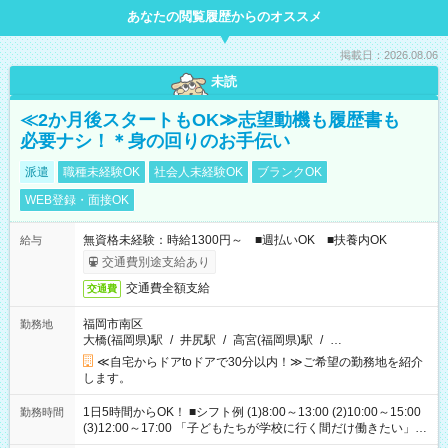
あなたの閲覧履歴からのオススメ
掲載日：2026.08.06
未読
≪2か月後スタートもOK≫志望動機も履歴書も
必要ナシ！＊身の回りのお手伝い
派遣
職種未経験OK
社会人未経験OK
ブランクOK
WEB登録・面接OK
無資格未経験：時給1300円～ ■週払いOK ■扶養内OK
給与
交通費別途支給あり
交通費全額支給
交通費
福岡市南区
勤務地
大橋(福岡県)駅
/
井尻駅
/
高宮(福岡県)駅
/
…
≪自宅からドアtoドアで30分以内！≫ご希望の勤務地を紹介
します。
1日5時間からOK！ ■シフト例 (1)8:00～13:00 (2)10:00～15:00
勤務時間
(3)12:00～17:00 「子どもたちが学校に行く間だけ働きたい」
「余裕を持って夕飯の準備がしたい」 「午前中は働いて、午後