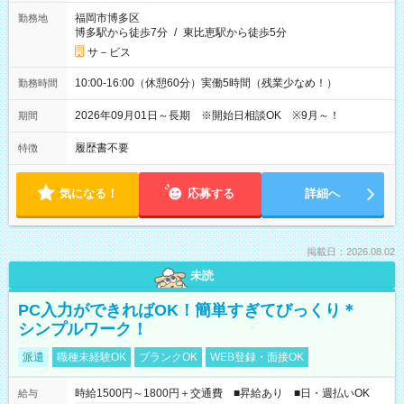
福岡市博多区
勤務地
博多駅から徒歩7分
/
東比恵駅から徒歩5分
サ－ビス
10:00-16:00（休憩60分）実働5時間（残業少なめ！）
勤務時間
2026年09月01日～長期 ※開始日相談OK ※9月～！
期間
履歴書不要
特徴
気になる！
応募する
詳細へ
掲載日：2026.08.02
未読
PC入力ができればOK！簡単すぎてびっくり＊
シンプルワーク！
派遣
職種未経験OK
ブランクOK
WEB登録・面接OK
時給1500円～1800円＋交通費 ■昇給あり ■日・週払いOK
給与