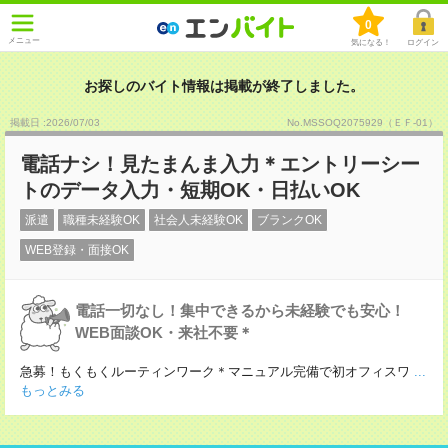
0
メニュー
気になる！
ログイン
お探しのバイト情報は掲載が終了しました。
掲載日 :2026
/
07
/
03
No.MSSOQ2075929（ＥＦ-01）
電話ナシ！見たまんま入力＊エントリーシー
トのデータ入力・短期OK・日払いOK
派遣
職種未経験OK
社会人未経験OK
ブランクOK
WEB登録・面接OK
電話一切なし！集中できるから未経験でも安心！
WEB面談OK・来社不要＊
急募！もくもくルーティンワーク＊マニュアル完備で初オフィスワ
...
もっとみる