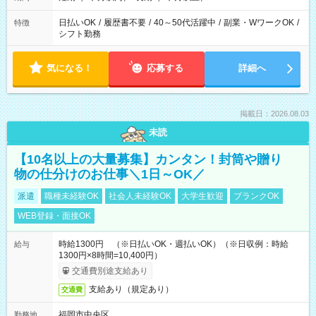
日払いOK
/
履歴書不要
/
40～50代活躍中
/
副業・WワークOK
/
特徴
シフト勤務
気になる！
応募する
詳細へ
掲載日：2026.08.03
未読
【10名以上の大量募集】カンタン！封筒や贈り
物の仕分けのお仕事＼1日～OK／
派遣
職種未経験OK
社会人未経験OK
大学生歓迎
ブランクOK
WEB登録・面接OK
時給1300円 （※日払いOK・週払いOK）（※日収例：時給
給与
1300円×8時間=10,400円）
交通費別途支給あり
支給あり（規定あり）
交通費
福岡市中央区
勤務地