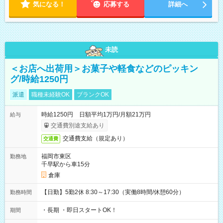
気になる！
応募する
詳細へ
未読
＜お店へ出荷用＞お菓子や軽食などのピッキン
グ/時給1250円
派遣
職種未経験OK
ブランクOK
時給1250円 日額平均1万円/月額21万円
給与
交通費別途支給あり
交通費支給（規定あり）
交通費
福岡市東区
勤務地
千早駅から車15分
倉庫
【日勤】5勤2休 8:30～17:30（実働8時間/休憩60分）
勤務時間
・長期 ・即日スタートOK！
期間