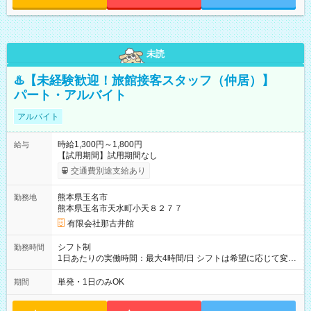
未読
♨️【未経験歓迎！旅館接客スタッフ（仲居）】
パート・アルバイト
アルバイト
時給1,300円～1,800円
給与
【試用期間】試用期間なし
交通費別途支給あり
熊本県玉名市
勤務地
熊本県玉名市天水町小天８２７７
有限会社那古井館
シフト制
勤務時間
1日あたりの実働時間：最大4時間/日 シフトは希望に応じて変更
します。
単発・1日のみOK
期間