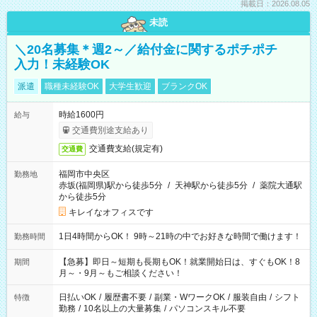
掲載日：2026.08.05
未読
＼20名募集＊週2～／給付金に関するポチポチ
入力！未経験OK
派遣
職種未経験OK
大学生歓迎
ブランクOK
時給1600円
給与
交通費別途支給あり
交通費支給(規定有)
交通費
福岡市中央区
勤務地
赤坂(福岡県)駅から徒歩5分
/
天神駅から徒歩5分
/
薬院大通駅
から徒歩5分
キレイなオフィスです
1日4時間からOK！ 9時～21時の中でお好きな時間で働けます！
勤務時間
【急募】即日～短期も長期もOK！就業開始日は、すぐもOK！8
期間
月～・9月～もご相談ください！
日払いOK
/
履歴書不要
/
副業・WワークOK
/
服装自由
/
シフト
特徴
勤務
/
10名以上の大量募集
/
パソコンスキル不要