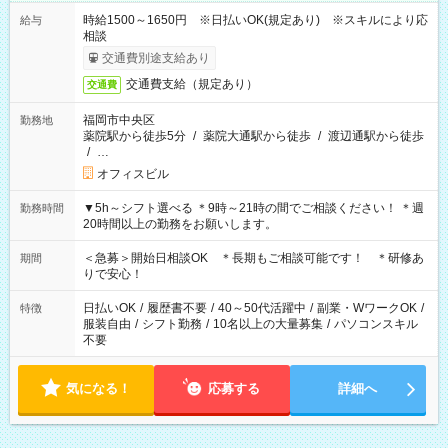
時給1500～1650円 ※日払いOK(規定あり) ※スキルにより応
給与
相談
交通費別途支給あり
交通費支給（規定あり）
交通費
福岡市中央区
勤務地
薬院駅から徒歩5分
/
薬院大通駅から徒歩
/
渡辺通駅から徒歩
/
…
オフィスビル
▼5h～シフト選べる ＊9時～21時の間でご相談ください！ ＊週
勤務時間
20時間以上の勤務をお願いします。
＜急募＞開始日相談OK ＊長期もご相談可能です！ ＊研修あ
期間
りで安心！
日払いOK
/
履歴書不要
/
40～50代活躍中
/
副業・WワークOK
/
特徴
服装自由
/
シフト勤務
/
10名以上の大量募集
/
パソコンスキル
不要
気になる！
応募する
詳細へ