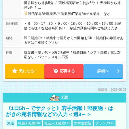
博多駅から徒歩5分
/
西鉄福岡駅から徒歩5分
/
天神駅から徒
歩5分
/
…
通信業界/金融業界/空調業界/IT業界/ホテル業界 など
・ 9：00～17：30 ・ 9：00～18：00 ・10：00～19：00 上記
勤務時間
他にも様々な勤務時間あり！ 希望の勤務時間をご相談ください
★高収入！夜勤希望の方には 23：00 ～ 翌9：00 etc ※夜間帯
のお仕事は、深夜割増手当あり （22：00～翌5：00は時給
即日開始OK！就業中で翌月からの開始もOK！開始日の希望があ
期間
25％UP）
る方はご相談ください
履歴書不要
/
40～50代活躍中
/
服装自由
/
シフト勤務
/
電話対
特徴
応なし
/
パソコンスキル不要
気になる！
応募する
詳細へ
掲載日：2026.08.05
未読
《1日5h～でサクッと》若手活躍！郵便物・は
がきの宛名情報などの入力＜週3～＞
派遣
職種未経験OK
社会人未経験OK
大学生歓迎
ブランクOK