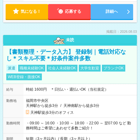
気になる！
応募する
詳細へ
掲載日：2026.08.03
未読
【書類整理・データ入力】 登録制｜電話対応な
し＊スキル不要＊好条件案件多数
派遣
職種未経験OK
社会人未経験OK
大学生歓迎
ブランクOK
WEB登録・面接OK
時給 1600円 ＊日払い・週払いOK（当社規定）
給与
福岡市中央区
勤務地
天神駅から徒歩3分
/
天神南駅から徒歩3分
天神駅徒歩3分のオフィス
・09:00 ～ 16:00 ・10:00 ～ 18:00 ・22:00 ～ 翌07:00 など 勤
勤務時間
務時間はご希望にあわせて多数ご紹介！
短期（3ヶ月以内）/ 長期（3ヶ月以上）
期間