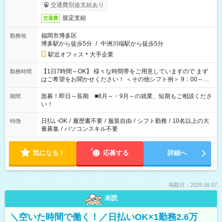
交通費別途支給あり
規定支給
交通費
福岡市博多区
勤務地
博多駅から徒歩5分
/
中洲川端駅から徒歩5分
駅近オフィス＊大手企業
【1日7時間～OK】 様々な時間帯をご用意していますので まず
勤務時間
はご希望をお聞かせください！ ＜その他シフト例＞ 9：00～
17：00 11：00～20：00 などなど！その他のお時間もOKで
す！
急募！即日～長期 ■8月～・9月～の就業、短期もご相談くださ
期間
い！
日払いOK
/
履歴書不要
/
服装自由
/
シフト勤務
/
10名以上の大
特徴
量募集
/
パソコンスキル不要
気になる！
応募する
詳細へ
掲載日：2026.08.07
未読
＼空いた時間で働く！／日払いOK×1勤務2.6万