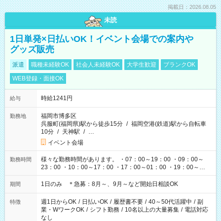
掲載日：2026.08.05
未読
1日単発×日払いOK！イベント会場での案内や
グッズ販売
派遣
職種未経験OK
社会人未経験OK
大学生歓迎
ブランクOK
WEB登録・面接OK
時給1241円
給与
福岡市博多区
勤務地
呉服町(福岡県)駅から徒歩15分
/
福岡空港(鉄道)駅から自転車
10分
/
天神駅
/
…
イベント会場
様々な勤務時間があります。 ・07：00～19：00 ・09：00～
勤務時間
23：00 ・10：00～17：00 ・17：00～01：00 ・19：00～
03：00 etc イベント・ライブの開催時間によって変わりま
す。
1日のみ ＊急募：8月～、9月～など開始日相談OK
期間
週1日からOK
/
日払いOK
/
履歴書不要
/
40～50代活躍中
/
副
特徴
業・WワークOK
/
シフト勤務
/
10名以上の大量募集
/
電話対応
なし