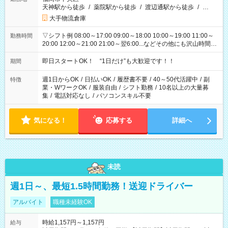
天神駅から徒歩
/
薬院駅から徒歩
/
渡辺通駅から徒歩
/
…
大手物流倉庫
▽シフト例 08:00～17:00 09:00～18:00 10:00～19:00 11:00～
勤務時間
20:00 12:00～21:00 21:00～翌6:00...などその他にも沢山時間が
ございます！ 基本は実働8時間（休憩1時間）がメインですが、
他にもご希望があればご相談ください！
即日スタートOK！ “1日だけ”も大歓迎です！！
期間
週1日からOK
/
日払いOK
/
履歴書不要
/
40～50代活躍中
/
副
特徴
業・WワークOK
/
服装自由
/
シフト勤務
/
10名以上の大量募
集
/
電話対応なし
/
パソコンスキル不要
気になる！
応募する
詳細へ
未読
週1日～、最短1.5時間勤務！送迎ドライバー
アルバイト
職種未経験OK
時給1,157円～1,157円
給与