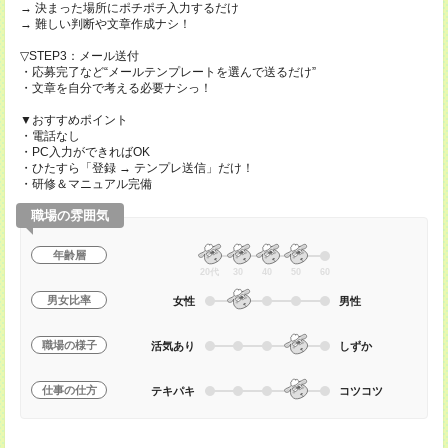
→ 決まった場所にポチポチ入力するだけ
→ 難しい判断や文章作成ナシ！
▽STEP3：メール送付
・応募完了など“メールテンプレートを選んで送るだけ”
・文章を自分で考える必要ナシっ！
▼おすすめポイント
・電話なし
・PC入力ができればOK
・ひたすら「登録 → テンプレ送信」だけ！
・研修＆マニュアル完備
職場の雰囲気
年齢層
20代
30
40
50
60
男女比率
女性
男性
職場の様子
活気あり
しずか
仕事の仕方
テキパキ
コツコツ