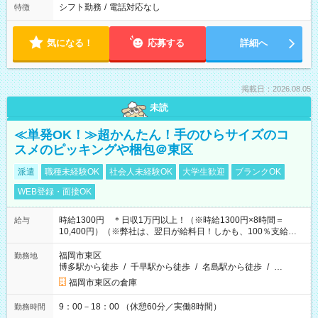
シフト勤務
/
電話対応なし
特徴
気になる！
応募する
詳細へ
掲載日：2026.08.05
未読
≪単発OK！≫超かんたん！手のひらサイズのコ
スメのピッキングや梱包＠東区
派遣
職種未経験OK
社会人未経験OK
大学生歓迎
ブランクOK
WEB登録・面接OK
時給1300円 ＊日収1万円以上！（※時給1300円×8時間＝
給与
10,400円）（※弊社は、翌日が給料日！しかも、100％支給な
ので働いた分がすぐにもらえる！）
福岡市東区
勤務地
博多駅から徒歩
/
千早駅から徒歩
/
名島駅から徒歩
/
…
福岡市東区の倉庫
9：00－18：00 （休憩60分／実働8時間）
勤務時間