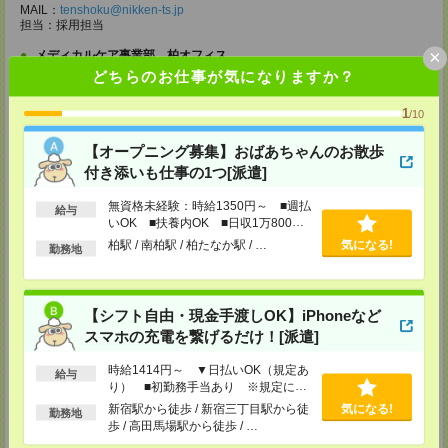
MAIL：
tenshoku@nikken-ts.jp
担当：採用担当
×
メディカルケア事業部 柏オフィス
どちらのお仕事が気になりますか？
千葉県柏市末広町5-19 第12関口ビル7F 705号室
TEL：0120-935-218
MAIL：
tenshoku@nikken-ts.jp
1
/10
担当：採用担当
【オープニング募集】おばあちゃんのお散歩
メディカルケア事業部 新宿オフィス
東京都新宿区新宿2-3-10 新宿御苑ビル6階
付き添いも仕事の1つ[派遣]
TEL：0120-457-235
MAIL：
tenshoku@nikken-ts.jp
無資格未経験：時給1350円～ ■週払
給与
担当：採用担当
いOK ■扶養内OK ■日収1万800円
以上
柏駅 / 南柏駅 / 柏たなか駅 / …
気になる!
メディカルケア事業部 立川事業所
勤務地
東京都立川市錦町1-12-14
TEL：0120-934-200
MAIL：
tenshoku@nikken-ts.jp
担当：採用担当
【シフト自由・現金手渡しOK】iPhoneなど
スマホの充電を繋げるだけ！[派遣]
メディカルケア事業部 町田オフィス
東京都町田市森野1-7-23 大樹生命町田ビル6F
時給1414円～ ▼日払いOK（規定あ
給与
TEL：0120-453-285
り） ■初勤務手当あり ※規定によ
MAIL：
tenshoku@nikken-ts.jp
る
担当：採用担当
新宿駅から徒歩 / 新宿三丁目駅から徒
気になる!
勤務地
歩 / 高田馬場駅から徒歩 / …
メディカルケア事業部 横浜オフィス