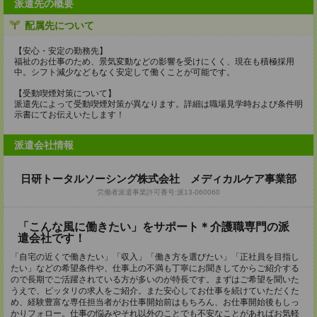
派遣先の概要
配属先について
【安心・安定の勤務先】
福祉のお仕事のため、景気変動などの影響を受けにくく、現在も積極採用
中。シフト減少などもなく安定して働くことが可能です。
【受動喫煙対策について】
派遣先によって受動喫煙対策が異なります。詳細は職場見学時および条件明
示書にてお伝えいたします！
派遣会社情報
日研トータルソーシング株式会社 メディカルケア事業部
労働者派遣事業許可番号:派13-060060
「こんな風に働きたい」をサポート＊介護職専門の派
遣会社です！
「自宅の近くで働きたい」「収入」「働き方を選びたい」「正社員を目指し
たい」などの希望条件や、仕事上の不満も丁寧にお聞きしてからご紹介する
ので長期でご活躍されている方が多いのが特長です。まずはご希望を聞いた
うえで、ピッタリの求人をご紹介。また安心してお仕事を続けていただくた
め、経験豊富な専任担当者がお仕事開始前はもちろん、お仕事開始後もしっ
かりフォロー。仕事の悩みやそれ以外のことでも不安なことがあればお気軽