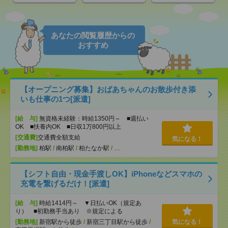
あなたの閲覧履歴からの
おすすめ
【オープニング募集】おばあちゃんのお散歩付き添
いも仕事の1つ[派遣]
[給 与]
無資格未経験：時給1350円～ ■週払い
OK ■扶養内OK ■日収1万800円以上
[交通費]
交通費全額支給
気になる！
[勤務地]
柏駅
/
南柏駅
/
柏たなか駅
/
…
【シフト自由・現金手渡しOK】iPhoneなどスマホの
充電を繋げるだけ！[派遣]
[給 与]
時給1414円～ ▼日払いOK（規定あ
り） ■初勤務手当あり ※規定による
[勤務地]
新宿駅から徒歩
/
新宿三丁目駅から徒歩
/
気になる！