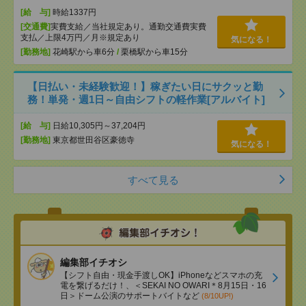
[給 与]
時給1337円
[交通費]
実費支給／当社規定あり。通勤交通費実費
支払／上限4万円／月※規定あり
気になる！
[勤務地]
花崎駅から車6分
/
栗橋駅から車15分
【日払い・未経験歓迎！】稼ぎたい日にサクッと勤
務！単発・週1日～自由シフトの軽作業[アルバイト]
[給 与]
日給10,305円～37,204円
[勤務地]
東京都世田谷区豪徳寺
気になる！
すべて見る
編集部イチオシ
【シフト自由・現金手渡しOK】iPhoneなどスマホの充
電を繋げるだけ！、＜SEKAI NO OWARI＊8月15日・16
日＞ドーム公演のサポートバイトなど
(8/10UP!)