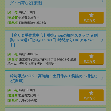
グ・出荷など[派遣]
[給 与]
時給1350円
[交通費]
交通費支給有り
気になる！
[勤務地]
西船橋駅から車15分
【座り＆手作業中心】香水shopの梱包スタッフ ★副
業OK ★週1日からOK ★1日1時間からOK[アルバイ
ト]
[給 与]
時給1,400円～
[勤務地]
東京都千代田区内神田2丁目14番12号 星屋
気になる！
第六ビル402号（最寄り駅：神田駅）
給与即払いOK！高時給！土日休み！袋詰め・梱包な
ど[派遣]
[給 与]
時給1500円
[交通費]
交通費支給有り
気になる！
[勤務地]
八千代中央駅