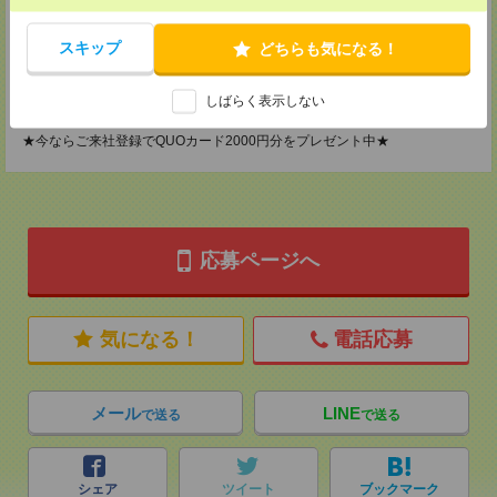
神奈川県横浜市保土ケ谷区神戸町134 横浜ビジネスパークサウスタワー
2F B区画
TEL：0120-901-799
スキップ
どちらも気になる！
MAIL：
tenshoku@nikken-ts.jp
担当：採用担当
しばらく表示しない
登録交通費
★今ならご来社登録でQUOカード2000円分をプレゼント中★
応募ページへ
気になる！
電話応募
メール
LINE
で送る
で送る
シェア
ツイート
ブックマーク