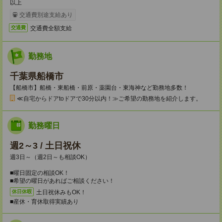
以上
交通費別途支給あり
交通費全額支給
交通費
勤務地
千葉県船橋市
【船橋市】船橋・東船橋・前原・薬園台・東海神など勤務地多数！
≪自宅からドアtoドアで30分以内！≫ご希望の勤務地を紹介します。
勤務曜日
週2～3 / 土日祝休
週3日～（週2日～も相談OK）
■曜日固定の相談OK！
■希望の曜日があればご相談ください！
土日祝休みもOK！
休日休暇
■産休・育休取得実績あり