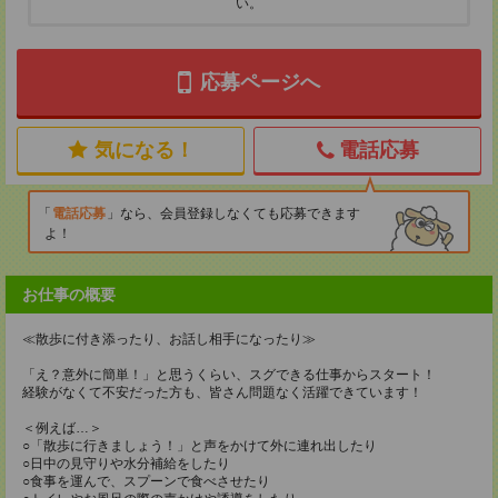
い。
応募ページへ
気になる！
電話応募
電話応募
なら、会員登録しなくても応募できます
よ！
お仕事の概要
≪散歩に付き添ったり、お話し相手になったり≫
「え？意外に簡単！」と思うくらい、スグできる仕事からスタート！
経験がなくて不安だった方も、皆さん問題なく活躍できています！
＜例えば…＞
○「散歩に行きましょう！」と声をかけて外に連れ出したり
○日中の見守りや水分補給をしたり
○食事を運んで、スプーンで食べさせたり