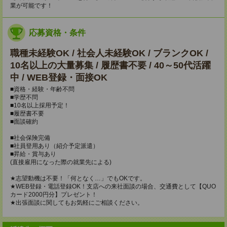
業が可能です！
応募資格・条件
職種未経験OK / 社会人未経験OK / ブランクOK /
10名以上の大量募集 / 履歴書不要 / 40～50代活躍
中 / WEB登録・面接OK
■資格・経験・年齢不問
■学歴不問
■10名以上採用予定！
■履歴書不要
■面談確約
■社会保険完備
■社員登用あり（紹介予定派遣）
■昇給・賞与あり
(直接雇用になった際の就業先による)
★志望動機は不要！「何となく…」でもOKです。
★WEB登録・電話登録OK！支店への来社面談の場合、交通費として【QUO
カード2000円分】プレゼント！
★出張面談に関してもお気軽にご相談ください。