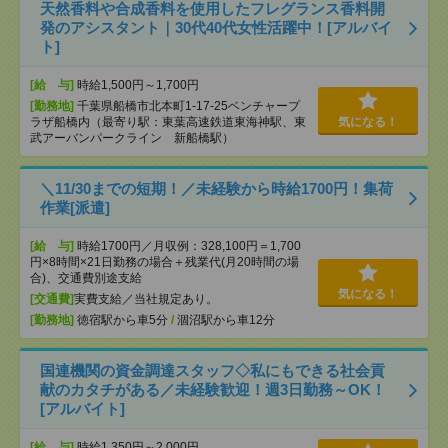
天然香料や合成香料を使用したフレグランス香料開
発のアシスタント｜30代40代女性活躍中！[アルバイ
ト]
[給 与]
時給1,500円～1,700円
[勤務地]
千葉県船橋市北本町1-17-25ベンチャープ
ラザ船橋内（最寄り駅：東葉高速鉄道東海神駅、東
気になる！
武アーバンパークライン 新船橋駅）
＼11/30までの短期！／未経験から時給1700円！集荷
作業[派遣]
[給 与]
時給1700円／月収例：328,100円＝1,700
円×8時間×21日勤務の場合＋残業代(月20時間の場
合)、交通費別途支給
気になる！
[交通費]
実費支給／当社規定あり。
[勤務地]
徳宿駅から車5分
/
涸沼駅から車12分
国連機関の資金調達スタッフ◇私にもできる社会貢
献のカタチがある／未経験歓迎！週3日勤務～OK！
[アルバイト]
[給 与]
時給1,350円～2,000円