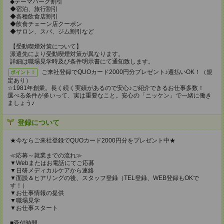
◆テーマパーク割引
◆宿泊、旅行割引
◆各種飲食店割引
◆飲食チェーン店クーポン
◆サロン、スパ、ジム割引など
【受動喫煙対策について】
派遣先により受動喫煙対策が異なります。
詳細は職場見学時及び条件明示書にて通知致します。
ご来社登録でQUOカード2000円分プレゼント♪週払いOK！（規
ポイント！
定あり）
☆1981年創業。長く続く実績があるので安心♪ご紹介できるお仕事多数！
選べる条件が多いって、実は重要なこと。安心の「ニッケン」で一緒に働き
ましょう♪
登録について
★今ならご来社登録でQUOカード2000円分をプレゼント中★
≪応募～就業までの流れ≫
▼Webまたはお電話にてご応募
▼日研メディカルケアから連絡
▼面談＆ヒアリングの後、スタッフ登録（TEL登録、WEB登録もOKで
す！）
▼お仕事情報の提供
▼職場見学
▼お仕事スタート
■受付時間