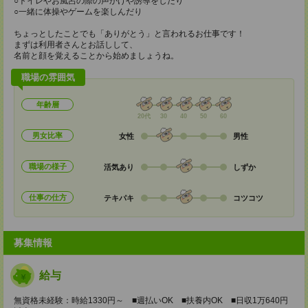
○トイレやお風呂の際の声かけや誘導をしたり
○一緒に体操やゲームを楽しんだり
ちょっとしたことでも「ありがとう」と言われるお仕事です！
まずは利用者さんとお話しして、
名前と顔を覚えることから始めましょうね。
職場の雰囲気
年齢層
20代
30
40
50
60
男女比率
女性
男性
職場の様子
活気あり
しずか
仕事の仕方
テキパキ
コツコツ
募集情報
給与
無資格未経験：時給1330円～ ■週払いOK ■扶養内OK ■日収1万640円