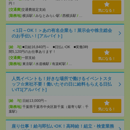
円！
[交通費]
交通費規定支給
気になる！
[勤務地]
横浜駅
/
みなとみらい駅
/
西横浜駅
/
…
＜1日～OK！＞あの有名企業も！展示会や株主総会
のお手伝い！[アルバイト]
[給 与]
■日給16,840円～ ■日払いOK ■実働3時
間5,120円のお仕事あります！
[交通費]
一部支給
気になる！
[勤務地]
東京駅
/
水道橋駅
/
有楽町駅
/
…
人気イベントも！好きな場所で働けるイベントスタ
ッフ☆来社不要！働いたその日に給料もらえる日払
い/T1[アルバイト]
[給 与]
日給13,000円～
[勤務地]
千葉県千葉市中央区新千葉（最寄り駅：千
気になる！
葉駅）
座り仕事！給与即払いOK！高時給！組立・検査業務