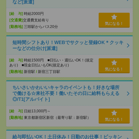
など[派遣]
[給 与]
時給2000円
[交通費]
交通費支給有り
気になる！
[勤務地]
三咲駅からバス20分
短時間シフトあり！WEBでサクッと登録OK＊クッキ
ーなどの仕分け[派遣]
[給 与]
時給1500円 ■日払い・週払いOK！(規定
あり) ■現金日払いもOK(規定あり)
気になる！
[勤務地]
新宿駅
/
新宿三丁目駅
ちいさいかわいいキャラのイベントも！好きな場所
で働ける☆来社不要！働いたその日に給料もらえる
◎/T1[アルバイト]
[給 与]
日給13,000円～
[勤務地]
東京都新宿区新宿（最寄り駅：新宿駅）
気になる！
給与即払いOK！土日休み！日勤のお仕事！ピッキン