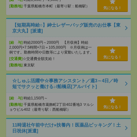
[勤務地]
千葉県船橋市本町（最寄り駅：船橋駅）
気になる！
【短期高時給○】紳士レザーバッグ販売のお仕事【東
京大丸】[派遣]
[給 与]
時給2000円～2000円 【月収例】時給
2,000円×7.5時間×7日＝105,000円 ※月収例は一
例です。勤務時間や日数等により変動いたします。
気になる！
[交通費]
☆交通費全額支給！
[勤務地]
東京駅
☆しゅふ活躍中☆事務アシスタント／週3～4日／時
短でサクッと働ける♪/船橋店[アルバイト]
[給 与]
時給1,150円～
[勤務地]
千葉県船橋市葛飾町2丁目402番地3 マルシ
気になる！
ョウビル402（最寄り駅：西船橋駅）
11時退社午前中だけ×扶養内！医薬品ピッキング！土
日祝休[派遣]