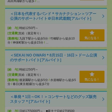
高田馬場駅から徒歩
/
…
＜日本を代表するバンド＊サカナクション＞ツアー
公演のサポートバイト＠日本武道館[アルバイト]
[給 与]
時給1250円～
[交通費]
支給（規定有り）
気になる！
[勤務地]
九段下駅から徒歩5分
/
竹橋駅から徒歩10
分
/
神保町駅から徒歩15分
/
…
＜SEKAI NO OWARI＊8月15日・16日＞ドーム公演
のサポートバイト[アルバイト]
[給 与]
時給1250円～
[交通費]
支給（規定有り）
気になる！
[勤務地]
後楽園駅から徒歩5分
/
水道橋駅から徒歩5
分
/
春日(東京都)駅から徒歩7分
＜単発＊1日～OK！＞コンサートなどのグッズ販売
スタッフ＊[アルバイト]
[給 与]
日給1万5000円～ ■最大で日給2万8500