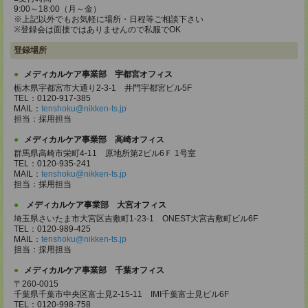
9:00～18:00（月～金）
※上記以外でもお気軽に場所・日程等ご相談下さい
※登録会は面接ではありませんので私服でOK
登録場所
メディカルケア事業部 宇都宮オフィス
栃木県宇都宮市大通り2-3-1 井門宇都宮ビル5F
TEL：0120-917-385
MAIL：
tenshoku@nikken-ts.jp
担当：採用担当
メディカルケア事業部 高崎オフィス
群馬県高崎市栄町4-11 原地所第2ビル6Ｆ 1号室
TEL：0120-935-241
MAIL：
tenshoku@nikken-ts.jp
担当：採用担当
メディカルケア事業部 大宮オフィス
埼玉県さいたま市大宮区吉敷町1-23-1 ONEST大宮吉敷町ビル6F
TEL：0120-989-425
MAIL：
tenshoku@nikken-ts.jp
担当：採用担当
メディカルケア事業部 千葉オフィス
〒260-0015
千葉県千葉市中央区富士見2-15-11 IMI千葉富士見ビル6F
TEL：0120-998-758