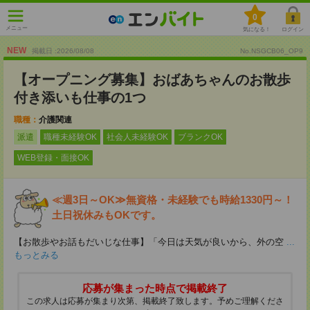
0
メニュー
気になる！
ログイン
NEW
掲載日 :2026
/
08
/
08
No.NSGCB06_OP9
【オープニング募集】おばあちゃんのお散歩
付き添いも仕事の1つ
職種：
介護関連
派遣
職種未経験OK
社会人未経験OK
ブランクOK
WEB登録・面接OK
≪週3日～OK≫無資格・未経験でも時給1330円～！
土日祝休みもOKです。
【お散歩やお話もだいじな仕事】「今日は天気が良いから、外の空
...
もっとみる
応募が集まった時点で掲載終了
この求人は応募が集まり次第、掲載終了致します。予めご理解くださ