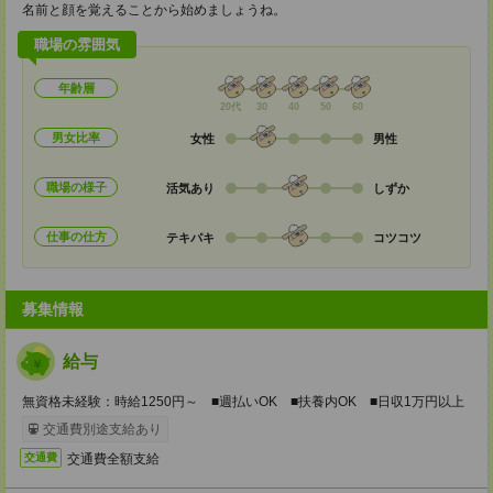
名前と顔を覚えることから始めましょうね。
職場の雰囲気
年齢層
20代
30
40
50
60
男女比率
女性
男性
職場の様子
活気あり
しずか
仕事の仕方
テキパキ
コツコツ
募集情報
給与
無資格未経験：時給1250円～ ■週払いOK ■扶養内OK ■日収1万円以上
交通費別途支給あり
交通費全額支給
交通費