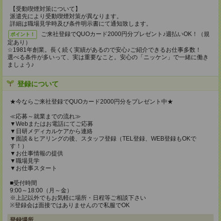
【受動喫煙対策について】
派遣先により受動喫煙対策が異なります。
詳細は職場見学時及び条件明示書にて通知致します。
ご来社登録でQUOカード2000円分プレゼント♪週払いOK！（規
ポイント！
定あり）
☆1981年創業。長く続く実績があるので安心♪ご紹介できるお仕事多数！
選べる条件が多いって、実は重要なこと。安心の「ニッケン」で一緒に働き
ましょう♪
登録について
★今ならご来社登録でQUOカード2000円分をプレゼント中★
≪応募～就業までの流れ≫
▼Webまたはお電話にてご応募
▼日研メディカルケアから連絡
▼面談＆ヒアリングの後、スタッフ登録（TEL登録、WEB登録もOKで
す！）
▼お仕事情報の提供
▼職場見学
▼お仕事スタート
■受付時間
9:00～18:00（月～金）
※上記以外でもお気軽に場所・日程等ご相談下さい
※登録会は面接ではありませんので私服でOK
登録場所