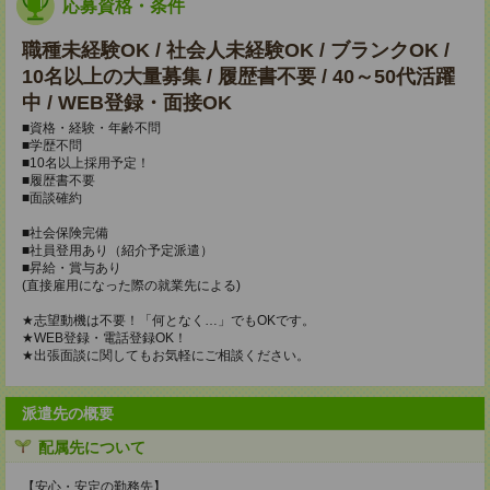
応募資格・条件
職種未経験OK / 社会人未経験OK / ブランクOK /
10名以上の大量募集 / 履歴書不要 / 40～50代活躍
中 / WEB登録・面接OK
■資格・経験・年齢不問
■学歴不問
■10名以上採用予定！
■履歴書不要
■面談確約
■社会保険完備
■社員登用あり（紹介予定派遣）
■昇給・賞与あり
(直接雇用になった際の就業先による)
★志望動機は不要！「何となく…」でもOKです。
★WEB登録・電話登録OK！
★出張面談に関してもお気軽にご相談ください。
派遣先の概要
配属先について
【安心・安定の勤務先】