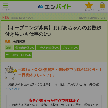
0
メニュー
気になる！
ログイン
NEW
掲載日 :2026
/
08
/
06
No.NKNTSHMT09_OP9
【オープニング募集】おばあちゃんのお散歩
付き添いも仕事の1つ
職種：
介護関連
派遣
職種未経験OK
社会人未経験OK
ブランクOK
WEB登録・面接OK
≪週3日～OK≫無資格・未経験でも時給1250円～！
土日祝休みもOKです。
【お散歩やお話もだいじな仕事】「今日は天気が良いから、外の空
...
もっとみる
応募が集まった時点で掲載終了
この求人は応募が集まり次第、掲載終了致します。予めご理解くださ