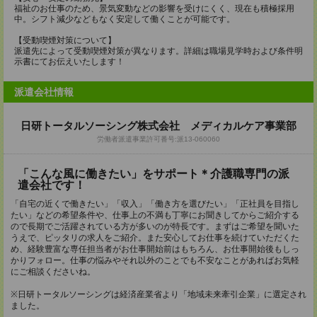
福祉のお仕事のため、景気変動などの影響を受けにくく、現在も積極採用
中。シフト減少などもなく安定して働くことが可能です。
【受動喫煙対策について】
派遣先によって受動喫煙対策が異なります。詳細は職場見学時および条件明
示書にてお伝えいたします！
派遣会社情報
日研トータルソーシング株式会社 メディカルケア事業部
労働者派遣事業許可番号:派13-060060
「こんな風に働きたい」をサポート＊介護職専門の派
遣会社です！
「自宅の近くで働きたい」「収入」「働き方を選びたい」「正社員を目指し
たい」などの希望条件や、仕事上の不満も丁寧にお聞きしてからご紹介する
ので長期でご活躍されている方が多いのが特長です。まずはご希望を聞いた
うえで、ピッタリの求人をご紹介。また安心してお仕事を続けていただくた
め、経験豊富な専任担当者がお仕事開始前はもちろん、お仕事開始後もしっ
かりフォロー。仕事の悩みやそれ以外のことでも不安なことがあればお気軽
にご相談くださいね。
※日研トータルソーシングは経済産業省より「地域未来牽引企業」に選定され
ました。