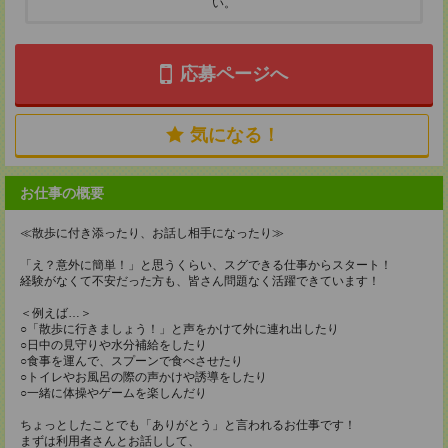
い。
応募ページへ
気になる！
お仕事の概要
≪散歩に付き添ったり、お話し相手になったり≫
「え？意外に簡単！」と思うくらい、スグできる仕事からスタート！
経験がなくて不安だった方も、皆さん問題なく活躍できています！
＜例えば…＞
○「散歩に行きましょう！」と声をかけて外に連れ出したり
○日中の見守りや水分補給をしたり
○食事を運んで、スプーンで食べさせたり
○トイレやお風呂の際の声かけや誘導をしたり
○一緒に体操やゲームを楽しんだり
ちょっとしたことでも「ありがとう」と言われるお仕事です！
まずは利用者さんとお話しして、