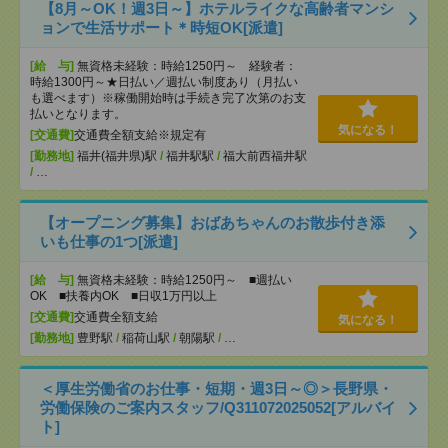
【8月～OK！週3日～】ホテルライクな高齢者マンシ
ョンで生活サポート＊時短OK[派遣]
[給 与]
無資格未経験：時給1250円～ 経験者：
時給1300円～★日払い／週払い制度あり（月払い
も選べます）※稼働開始時は手続き完了次第のお支
払いとなります。
気になる！
[交通費]
交通費全額支給※規定有
[勤務地]
福井(福井県)駅
/
福井駅駅
/
福大前西福井駅
/
…
【オープニング募集】おばあちゃんのお散歩付き添
いも仕事の1つ[派遣]
[給 与]
無資格未経験：時給1250円～ ■週払い
OK ■扶養内OK ■日収1万円以上
[交通費]
交通費全額支給
気になる！
[勤務地]
豊野駅
/
稲荷山駅
/
朝陽駅
/
…
＜厚生労働省のお仕事・短期・週3日～◎＞長野県・
労働保険のご案内スタッフ/Q311072025052[アルバイ
ト]