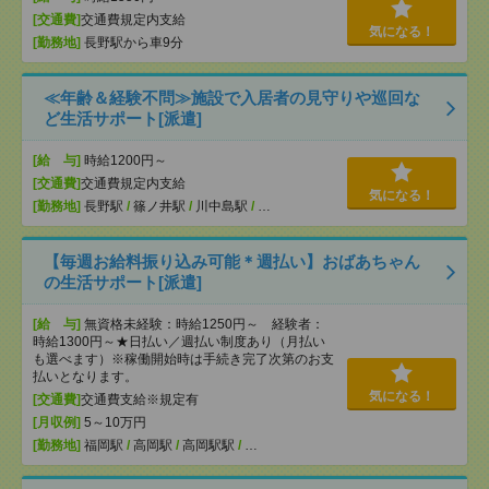
[交通費]
交通費規定内支給
気になる！
[勤務地]
長野駅から車9分
≪年齢＆経験不問≫施設で入居者の見守りや巡回な
ど生活サポート[派遣]
[給 与]
時給1200円～
[交通費]
交通費規定内支給
気になる！
[勤務地]
長野駅
/
篠ノ井駅
/
川中島駅
/
…
【毎週お給料振り込み可能＊週払い】おばあちゃん
の生活サポート[派遣]
[給 与]
無資格未経験：時給1250円～ 経験者：
時給1300円～★日払い／週払い制度あり（月払い
も選べます）※稼働開始時は手続き完了次第のお支
払いとなります。
気になる！
[交通費]
交通費支給※規定有
[月収例]
5～10万円
[勤務地]
福岡駅
/
高岡駅
/
高岡駅駅
/
…