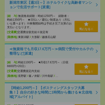
新潟市東区【週3日～】ホテルライクな高齢者マンシ
ョンで生活サポート[派遣]
[給 与]
無資格未経験：時給1250円～ 経験者：
時給1350円～ ★日払い／週払い制度あり（月払
いも選べます）※稼働開始時は手続き完了次第のお
支払いとなります。
気になる！
[交通費]
交通費全額支給※規定有
[勤務地]
東新潟駅
/
大形駅
/
越後石山駅
≪無資格でも月収17.6万円～≫病院で受付やカルテの
整理など[派遣]
[給 与]
時給1100円～ ■月収17.6万円～（日収
8800円×20日）
[交通費]
交通費規定内支給
気になる！
[勤務地]
長野駅
/
篠ノ井駅
/
川中島駅
/
…
【時給1,200円～】【ポスティングスタッフ大募
集！】自分の好きな時間に1時間から働ける★北信地
域[アルバイト]