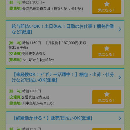
[給 与]
時給1,300円～
[勤務地]
長野県長野市栗田（最寄り駅：長野駅）
気になる！
給与即払いOK！土日休み！日勤のお仕事！梱包作業
など[派遣]
[給 与]
時給1150円 【月収例】187,000円(月収
例21日実働)
[交通費]
交通費支給有り
気になる！
[勤務地]
今井駅から徒歩16分
【未経験OK！ビギナー活躍中！】梱包・出荷・仕分
けなど/日払いOK[派遣]
[給 与]
時給1200円
[交通費]
交通費規定内支給
気になる！
[勤務地]
川中島駅から車10分
【経験活かせる＊】販売/日払いOK[派遣]
[給 与]
時給1550円