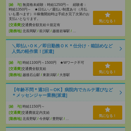
[給 与]
無資格未経験：時給1250円～ 経験者：
時給1350円～ ★日払い／週払い制度あり（月払
いも選べます）※稼働開始時は手続き完了次第のお
支払いとなります。
気になる！
[交通費]
交通費全額支給※規定有
[勤務地]
北長岡駅
/
前川駅
/
越後岩塚駅
/
…
＼即払いＯＫ／即日勤務ＯＫ＊仕分け・箱詰めなど
人気の軽作業！[派遣]
[給 与]
時給1100円～1500円 ★Wワーク不可
[交通費]
交通費全額支給
気になる！
[勤務地]
越後石山駅
/
東新潟駅
/
大形駅
【年齢不問＊週3日～OK】病院内でカルテ運びなど
＊メッセンジャー業務[派遣]
[給 与]
時給1150円～
[交通費]
交通費規定内支給
気になる！
[勤務地]
北長野駅
/
今井駅
/
豊野駅
/
…