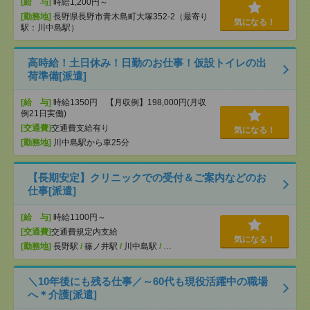
[給 与]
時給1,200円～
[勤務地]
長野県長野市青木島町大塚352-2（最寄り
気になる！
駅：川中島駅）
高時給！土日休み！日勤のお仕事！仮設トイレの出
荷準備[派遣]
[給 与]
時給1350円 【月収例】198,000円(月収
例21日実働)
[交通費]
交通費支給有り
気になる！
[勤務地]
川中島駅から車25分
【長期安定】クリニックでの受付＆ご案内などのお
仕事[派遣]
[給 与]
時給1100円～
[交通費]
交通費規定内支給
気になる！
[勤務地]
長野駅
/
篠ノ井駅
/
川中島駅
/
…
＼10年後にも残る仕事／～60代も現役活躍中の職場
へ＊介護[派遣]