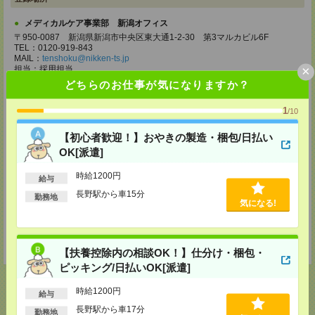
メディカルケア事業部 新潟オフィス
〒950-0087 新潟県新潟市中央区東大通1-2-30 第3マルカビル6F
TEL：0120-919-843
MAIL：
tenshoku@nikken-ts.jp
×
担当：採用担当
どちらのお仕事が気になりますか？
メディカルケア事業部 金沢オフィス
石川県金沢市広岡1-2-26 AGS2 2F
1
/10
TEL：0120-941-687
MAIL：
tenshoku@nikken-ts.jp
担当：採用担当
【初心者歓迎！】おやきの製造・梱包/日払い
OK[派遣]
メディカルケア事業部 松本オフィス
長野県松本市中央一丁目8番11号 セントラル松本中央ビル401号室
時給1200円
給与
TEL：0120-936-218
MAIL：
tenshoku@nikken-ts.jp
長野駅から車15分
勤務地
担当：採用担当
気になる!
登録交通費
★今ならご来社登録でQUOカード2000円分をプレゼント中★
【扶養控除内の相談OK！】仕分け・梱包・
ピッキング/日払いOK[派遣]
時給1200円
給与
長野駅から車17分
勤務地