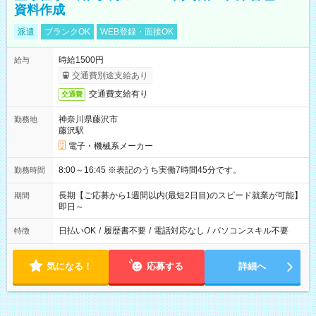
資料作成
派遣
ブランクOK
WEB登録・面接OK
時給1500円
給与
交通費別途支給あり
交通費支給有り
交通費
神奈川県藤沢市
勤務地
藤沢駅
電子・機械系メーカー
8:00～16:45 ※表記のうち実働7時間45分です。
勤務時間
長期【ご応募から1週間以内(最短2日目)のスピード就業が可能】
期間
即日～
日払いOK
/
履歴書不要
/
電話対応なし
/
パソコンスキル不要
特徴
気になる！
応募する
詳細へ