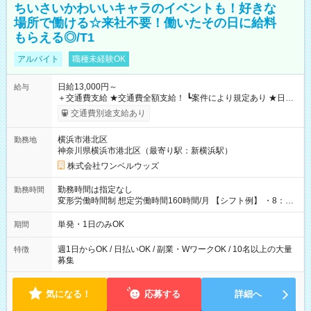
ちいさいかわいいキャラのイベントも！好きな
場所で働ける☆来社不要！働いたその日に給料
もらえる◎/T1
アルバイト
職種未経験OK
日給13,000円～
給与
＋交通費支給 ★交通費全額支給！ ┗案件により規定あり ★日払
いOK！（規定あり） ┗働いたその日に現金GET♪ お仕事後はコ
交通費別途支給あり
ンビニATMから 日払い分を引き落とせます！ 【試用期間】試
用期間なし
横浜市港北区
勤務地
神奈川県横浜市港北区（最寄り駅：新横浜駅）
株式会社ワンベルウッズ
勤務時間は指定なし
勤務時間
変形労働時間制 想定労働時間160時間/月 【シフト例】 ・8：00
～21：00
単発・1日のみOK
期間
週1日からOK / 日払いOK / 副業・WワークOK / 10名以上の大量
特徴
募集
気になる！
応募する
詳細へ