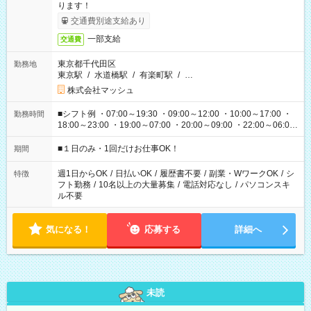
ります！
交通費別途支給あり
一部支給
交通費
東京都千代田区
勤務地
東京駅
/
水道橋駅
/
有楽町駅
/
…
株式会社マッシュ
■シフト例 ・07:00～19:30 ・09:00～12:00 ・10:00～17:00 ・
勤務時間
18:00～23:00 ・19:00～07:00 ・20:00～09:00 ・22:00～06:00
etc ★最短で3時間で5,120円のお仕事から 15時間で2万円近く稼
げるお仕事も！ ご希望のお時間に合わせてご紹介！ ※シフトは
■１日のみ・1回だけお仕事OK！
期間
現場によって異なります。 ※勿論、休憩時間はあるのでご安心
ください！
週1日からOK
/
日払いOK
/
履歴書不要
/
副業・WワークOK
/
シ
特徴
フト勤務
/
10名以上の大量募集
/
電話対応なし
/
パソコンスキ
ル不要
気になる！
応募する
詳細へ
未読