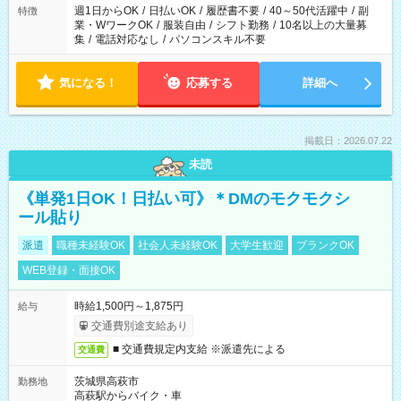
週1日からOK
/
日払いOK
/
履歴書不要
/
40～50代活躍中
/
副
特徴
業・WワークOK
/
服装自由
/
シフト勤務
/
10名以上の大量募
集
/
電話対応なし
/
パソコンスキル不要
気になる！
応募する
詳細へ
掲載日：2026.07.22
未読
《単発1日OK！日払い可》＊DMのモクモクシ
ール貼り
派遣
職種未経験OK
社会人未経験OK
大学生歓迎
ブランクOK
WEB登録・面接OK
時給1,500円～1,875円
給与
交通費別途支給あり
■ 交通費規定内支給 ※派遣先による
交通費
茨城県高萩市
勤務地
高萩駅からバイク・車