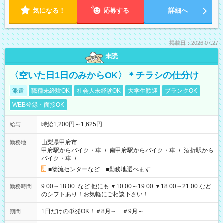
気になる！
応募する
詳細へ
掲載日：2026.07.27
未読
〈空いた日1日のみからOK〉＊チラシの仕分け
派遣
職種未経験OK
社会人未経験OK
大学生歓迎
ブランクOK
WEB登録・面接OK
時給1,200円～1,625円
給与
山梨県甲府市
勤務地
甲府駅からバイク・車
/
南甲府駅からバイク・車
/
酒折駅から
バイク・車
/
…
■物流センターなど ■勤務地選べます
9:00～18:00 など 他にも ▼10:00～19:00 ▼18:00～21:00 など
勤務時間
のシフトあり！お気軽にご相談下さい！
1日だけの単発OK！＃8月～ ＃9月～
期間