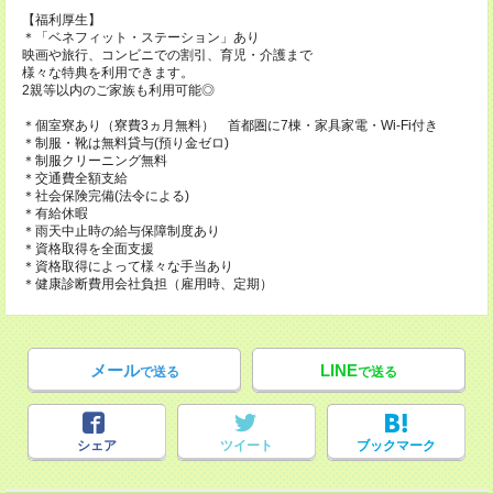
【福利厚生】
＊「ベネフィット・ステーション」あり
映画や旅行、コンビニでの割引、育児・介護まで
様々な特典を利用できます。
2親等以内のご家族も利用可能◎
＊個室寮あり（寮費3ヵ月無料） 首都圏に7棟・家具家電・Wi-Fi付き
＊制服・靴は無料貸与(預り金ゼロ)
＊制服クリーニング無料
＊交通費全額支給
＊社会保険完備(法令による)
＊有給休暇
＊雨天中止時の給与保障制度あり
＊資格取得を全面支援
＊資格取得によって様々な手当あり
＊健康診断費用会社負担（雇用時、定期）
メール
LINE
で送る
で送る
シェア
ツイート
ブックマーク