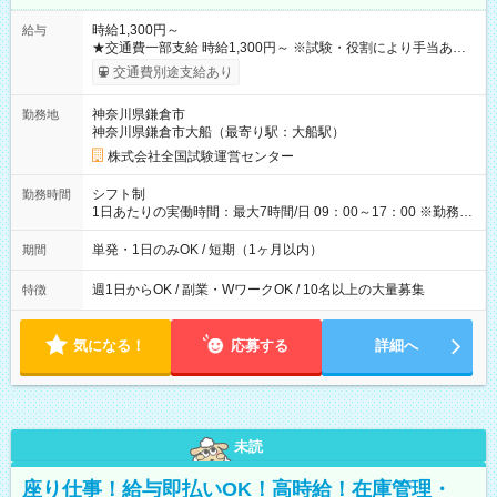
時給1,300円～
給与
★交通費一部支給 時給1,300円～ ※試験・役割により手当あり
※勤務回数により昇給あり 【即給（前払い）オプションあ
交通費別途支給あり
り！】 希望される場合、勤務から1週間ほどで給与の一部を受け
取れます。 ※手数料418円がかかります。 【過去試験日の収入
神奈川県鎌倉市
勤務地
例】 ・河合塾模擬試験 8:30～17:30（休憩1時間） 時給1,300円
神奈川県鎌倉市大船（最寄り駅：大船駅）
×8時間＝日収10,400円＋交通費 ※当日の役割により時給＋100
円の場合あり ・国家試験 7:00～13:30（休憩なし） 時給1,300
株式会社全国試験運営センター
円（役割手当＋100円）×6時間＝日収8,400円＋交通費 【試用期
間】試用期間なし
シフト制
勤務時間
1日あたりの実働時間：最大7時間/日 09：00～17：00 ※勤務時
間は 試験により異なります。
単発・1日のみOK / 短期（1ヶ月以内）
期間
週1日からOK / 副業・WワークOK / 10名以上の大量募集
特徴
気になる！
応募する
詳細へ
未読
座り仕事！給与即払いOK！高時給！在庫管理・