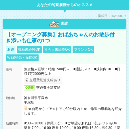
あなたの閲覧履歴からのオススメ
掲載日：2026.08.07
未読
【オープニング募集】おばあちゃんのお散歩付
き添いも仕事の1つ
派遣
職種未経験OK
社会人未経験OK
ブランクOK
WEB登録・面接OK
無資格未経験：時給1500円～ ■週払いOK ■扶養内OK ■日
給与
収1万2000円以上
交通費別途支給あり
交通費全額支給
交通費
神奈川県平塚市
勤務地
平塚駅
≪自宅からドアtoドアで30分以内！≫ご希望の勤務地を紹介
します。
9:00～18:00（休憩60分） ■ご希望があれば下記シフトもOK！
勤務時間
早番 7:00～16:00 遅番 10:00～19:00 夜勤 16:30～翌9:30 「家族