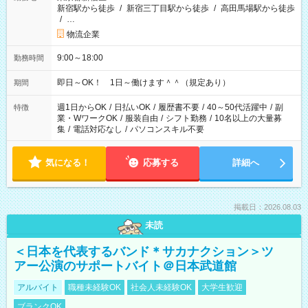
新宿駅から徒歩
/
新宿三丁目駅から徒歩
/
高田馬場駅から徒歩
/
…
物流企業
9:00～18:00
勤務時間
即日～OK！ 1日～働けます＾＾（規定あり）
期間
週1日からOK
/
日払いOK
/
履歴書不要
/
40～50代活躍中
/
副
特徴
業・WワークOK
/
服装自由
/
シフト勤務
/
10名以上の大量募
集
/
電話対応なし
/
パソコンスキル不要
気になる！
応募する
詳細へ
掲載日：2026.08.03
未読
＜日本を代表するバンド＊サカナクション＞ツ
アー公演のサポートバイト＠日本武道館
アルバイト
職種未経験OK
社会人未経験OK
大学生歓迎
ブランクOK