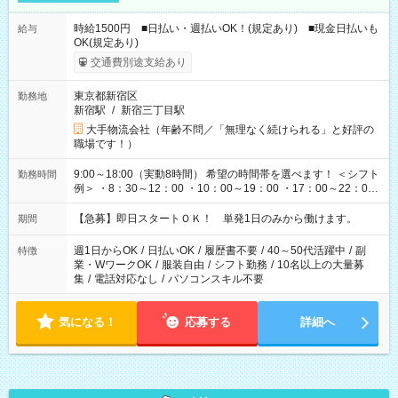
時給1500円 ■日払い・週払いOK！(規定あり) ■現金日払いも
給与
OK(規定あり)
交通費別途支給あり
東京都新宿区
勤務地
新宿駅
/
新宿三丁目駅
大手物流会社（年齢不問／「無理なく続けられる」と好評の
職場です！）
9:00～18:00（実動8時間） 希望の時間帯を選べます！ ＜シフト
勤務時間
例＞ ・8：30～12：00 ・10：00～19：00 ・17：00～22：00
・13：00～22：00 ・22：00～翌6：00 など
【急募】即日スタートＯＫ！ 単発1日のみから働けます。
期間
週1日からOK
/
日払いOK
/
履歴書不要
/
40～50代活躍中
/
副
特徴
業・WワークOK
/
服装自由
/
シフト勤務
/
10名以上の大量募
集
/
電話対応なし
/
パソコンスキル不要
気になる！
応募する
詳細へ