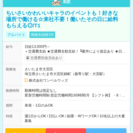
未読
ちいさいかわいいキャラのイベントも！好きな
場所で働ける☆来社不要！働いたその日に給料
もらえる◎/T1
アルバイト
職種未経験OK
日給13,000円～
給与
＋交通費支給 ★交通費全額支給！ ┗案件により規定あり ★日払
いOK！（規定あり） ┗働いたその日に現金GET♪ お仕事後はコ
交通費別途支給あり
ンビニATMから 日払い分を引き落とせます！ 【試用期間】試
用期間なし
さいたま市大宮区
勤務地
埼玉県さいたま市大宮区錦町（最寄り駅：大宮駅）
株式会社ワンベルウッズ
勤務時間は指定なし
勤務時間
変形労働時間制 想定労働時間160時間/月 【シフト例】 ・8：00
～21：00
単発・1日のみOK
期間
週1日からOK / 日払いOK / 副業・WワークOK / 10名以上の大量
特徴
募集