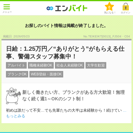
0
メニュー
気になる！
ログイン
お探しのバイト情報は掲載が終了しました。
掲載日 :2026
/
05
/
23
No.TEIKEIKT[0013]_FJS04・C04
日給：1.25万円／“ありがとう”がもらえる仕
事、警備スタッフ募集中！
アルバイト
職種未経験OK
社会人未経験OK
大学生歓迎
ブランクOK
WEB登録・面接OK
新しく働きたい方、ブランクがある方大歓迎！無理
なく続く週1～OKのシフト制！
初めは誰だって不安…でも先輩たちの大半は未経験から！続けてい
...
もっとみる