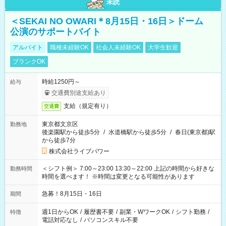
未読
＜SEKAI NO OWARI＊8月15日・16日＞ドーム
公演のサポートバイト
アルバイト
職種未経験OK
社会人未経験OK
大学生歓迎
ブランクOK
時給1250円～
給与
交通費別途支給あり
支給（規定有り）
交通費
東京都文京区
勤務地
後楽園駅から徒歩5分
/
水道橋駅から徒歩5分
/
春日(東京都)駅
から徒歩7分
株式会社ライブパワー
＜シフト例＞ 7:00～23:00 13:30～22:00 上記の時間から好きな
勤務時間
時間を選べます！ ※時間は変更となる可能性があります
急募！8月15日・16日
期間
週1日からOK
/
履歴書不要
/
副業・WワークOK
/
シフト勤務
/
特徴
電話対応なし
/
パソコンスキル不要