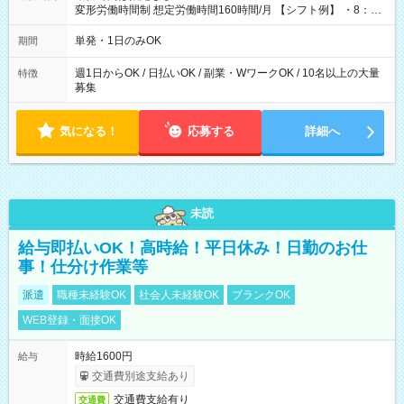
変形労働時間制 想定労働時間160時間/月 【シフト例】 ・8：00
～21：00
単発・1日のみOK
期間
週1日からOK / 日払いOK / 副業・WワークOK / 10名以上の大量
特徴
募集
気になる！
応募する
詳細へ
未読
給与即払いOK！高時給！平日休み！日勤のお仕
事！仕分け作業等
派遣
職種未経験OK
社会人未経験OK
ブランクOK
WEB登録・面接OK
時給1600円
給与
交通費別途支給あり
交通費支給有り
交通費