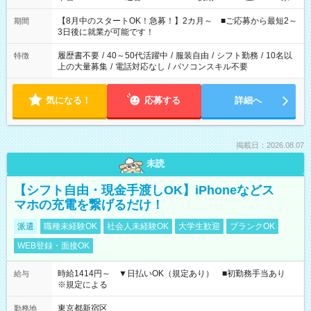
と休みを合わせたい」 「余裕を持って夕飯の準備がしたい」
「できれば残業はしたくない」 など、ご希望を教えてください
【8月中のスタートOK！急募！】2カ月～ ■ご応募から最短2～
期間
ね。 ※Wワーク希望の方へ 今ご覧のお仕事で希望する勤務時間
3日後に就業が可能です！
と、もう1つのお仕事の勤務時間。 合計で週40時間を超える場
合は応募できません。
履歴書不要
/
40～50代活躍中
/
服装自由
/
シフト勤務
/
10名以
特徴
上の大量募集
/
電話対応なし
/
パソコンスキル不要
気になる！
応募する
詳細へ
掲載日：2026.08.07
未読
【シフト自由・現金手渡しOK】iPhoneなどス
マホの充電を繋げるだけ！
派遣
職種未経験OK
社会人未経験OK
大学生歓迎
ブランクOK
WEB登録・面接OK
時給1414円～ ▼日払いOK（規定あり） ■初勤務手当あり
給与
※規定による
東京都新宿区
勤務地