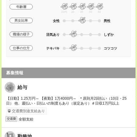
年齢層
20代
30
40
50
60
男女比率
女性
男性
職場の様子
活気あり
しずか
仕事の仕方
テキパキ
コツコツ
募集情報
給与
【日勤】1.25万円～ 【夜勤】1万4000円～ ＊原則月2回払い（10日・25
日） 他、週払い・日払いの制度もあり（規定あり）＃日収1万円以上
交通費別途支給あり
全額支給
交通費
勤務地