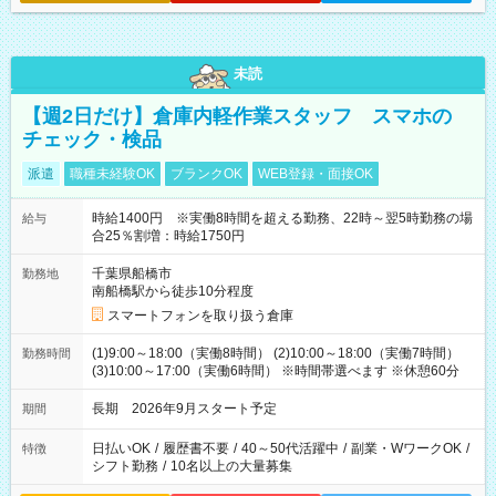
未読
【週2日だけ】倉庫内軽作業スタッフ スマホの
チェック・検品
派遣
職種未経験OK
ブランクOK
WEB登録・面接OK
時給1400円 ※実働8時間を超える勤務、22時～翌5時勤務の場
給与
合25％割増：時給1750円
千葉県船橋市
勤務地
南船橋駅から徒歩10分程度
スマートフォンを取り扱う倉庫
(1)9:00～18:00（実働8時間） (2)10:00～18:00（実働7時間）
勤務時間
(3)10:00～17:00（実働6時間） ※時間帯選べます ※休憩60分
長期 2026年9月スタート予定
期間
日払いOK
/
履歴書不要
/
40～50代活躍中
/
副業・WワークOK
/
特徴
シフト勤務
/
10名以上の大量募集