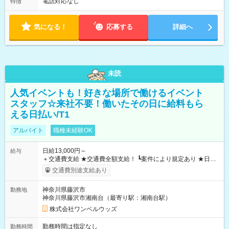
電話対応なし
特徴
気になる！
応募する
詳細へ
未読
人気イベントも！好きな場所で働けるイベント
スタッフ☆来社不要！働いたその日に給料もら
える日払い/T1
アルバイト
職種未経験OK
日給13,000円～
給与
＋交通費支給 ★交通費全額支給！ ┗案件により規定あり ★日払
いOK！（規定あり） ┗働いたその日に現金GET♪ お仕事後はコ
交通費別途支給あり
ンビニATMから 日払い分を引き落とせます！ 【試用期間】試
用期間なし
神奈川県藤沢市
勤務地
神奈川県藤沢市湘南台（最寄り駅：湘南台駅）
株式会社ワンベルウッズ
勤務時間は指定なし
勤務時間