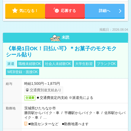
気になる！
応募する
詳細へ
掲載日：2026.08.04
未読
《単発1日OK！日払い可》＊お菓子のモクモク
シール貼り
派遣
職種未経験OK
社会人未経験OK
大学生歓迎
ブランクOK
WEB登録・面接OK
時給1,500円～1,875円
給与
交通費別途支給あり
■ 交通費規定内支給 ※派遣先による
交通費
茨城県ひたちなか市
勤務地
勝田駅からバイク・車
/
平磯駅からバイク・車
/
佐和駅からバ
イク・車
/
…
■物流センターなど ■勤務地選べます