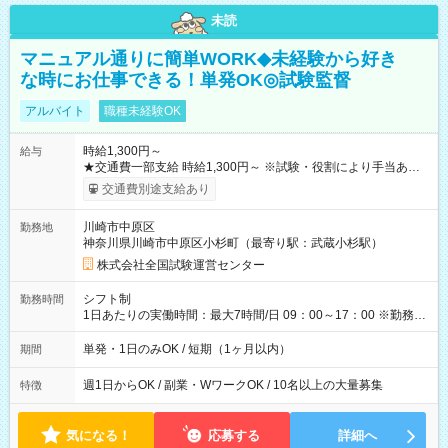
未読
マニュアル通りに簡単WORK◆未経験から好き
な時にお仕事できる！単発OK◎試験監督
アルバイト
職種未経験OK
時給1,300円～
給与
★交通費一部支給 時給1,300円～ ※試験・役割により手当あり
※勤務回数により昇給あり 【即給（前払い）オプションあ
交通費別途支給あり
り！】 希望される場合、勤務から1週間ほどで給与の一部を受け
取れます。 ※手数料418円がかかります。 【過去試験日の収入
川崎市中原区
勤務地
例】 ・河合塾模擬試験 8:30～17:30（休憩1時間） 時給1,300円
神奈川県川崎市中原区小杉町（最寄り駅：武蔵小杉駅）
×8時間＝日収10,400円＋交通費 ※当日の役割により時給＋100
円の場合あり ・国家試験 7:00～13:30（休憩なし） 時給1,300
株式会社全国試験運営センター
円（役割手当＋100円）×6時間＝日収8,400円＋交通費 【試用期
間】試用期間なし
シフト制
勤務時間
1日あたりの実働時間：最大7時間/日 09：00～17：00 ※勤務時
間は 試験により異なります。
単発・1日のみOK / 短期（1ヶ月以内）
期間
週1日からOK / 副業・WワークOK / 10名以上の大量募集
特徴
気になる！
応募する
詳細へ