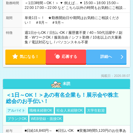
＜1日3時間～OK！＞ ▼ 例えば… ▼ 15:00～18:00 15:00～
勤務時間
22:00 17:00～22:00 など こちら以外の時間もお気軽にご相談く
ださい！
単発1日～！ ★勤務開始日や期間はお気軽にご相談くださ
期間
い！ ＃8月～ ＃9月～
週1日からOK
/
日払いOK
/
履歴書不要
/
40～50代活躍中
/
副
特徴
業・WワークOK
/
服装自由
/
シフト勤務
/
10名以上の大量募
集
/
電話対応なし
/
パソコンスキル不要
気になる！
応募する
詳細へ
掲載日：2026.08.07
未読
＜1日～OK！＞あの有名企業も！展示会や株主
総会のお手伝い！
アルバイト
職種未経験OK
社会人未経験OK
大学生歓迎
ブランクOK
WEB登録・面接OK
■日給16,840円～ ■日払いOK ■実働3時間5,120円のお仕事あ
給与