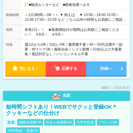
■物流センターなど ■勤務地選べます
＜1日3時間～OK！＞ ▼ 例えば… ▼ 15:00～18:00 15:00～
勤務時間
22:00 17:00～22:00 など こちら以外の時間もお気軽にご相談く
ださい！
単発1日～！ ★勤務開始日や期間はお気軽にご相談くださ
期間
い！ ＃8月～ ＃9月～
週1日からOK
/
日払いOK
/
履歴書不要
/
40～50代活躍中
/
副
特徴
業・WワークOK
/
服装自由
/
シフト勤務
/
10名以上の大量募
集
/
電話対応なし
/
パソコンスキル不要
気になる！
応募する
詳細へ
掲載日：2026.08.07
未読
短時間シフトあり！WEBでサクッと登録OK＊
クッキーなどの仕分け
派遣
職種未経験OK
社会人未経験OK
大学生歓迎
ブランクOK
WEB登録・面接OK