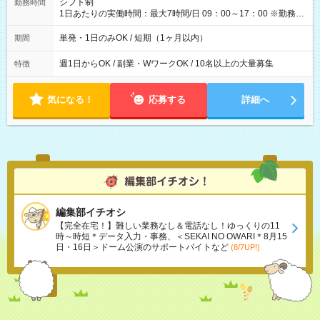
シフト制
勤務時間
1日あたりの実働時間：最大7時間/日 09：00～17：00 ※勤務時
間は 試験により異なります。
単発・1日のみOK / 短期（1ヶ月以内）
期間
週1日からOK / 副業・WワークOK / 10名以上の大量募集
特徴
気になる！
応募する
詳細へ
編集部イチオシ
【完全在宅！】難しい業務なし＆電話なし！ゆっくりの11
時～時短＊データ入力・事務、＜SEKAI NO OWARI＊8月15
日・16日＞ドーム公演のサポートバイトなど
(8/7UP!)