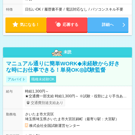
日払いOK
/
履歴書不要
/
電話対応なし
/
パソコンスキル不要
特徴
気になる！
応募する
詳細へ
未読
マニュアル通りに簡単WORK◆未経験から好き
な時にお仕事できる！単発OK◎試験監督
アルバイト
職種未経験OK
時給1,300円～
給与
★交通費一部支給 時給1,300円～ ※試験・役割により手当あり
※勤務回数により昇給あり 【即給（前払い）オプションあ
交通費別途支給あり
り！】 希望される場合、勤務から1週間ほどで給与の一部を受け
取れます。 ※手数料418円がかかります。 【過去試験日の収入
さいたま市大宮区
勤務地
例】 ・河合塾模擬試験 8:30～17:30（休憩1時間） 時給1,300円
埼玉県埼玉県さいたま市大宮区錦町（最寄り駅：大宮駅）
×8時間＝日収10,400円＋交通費 ※当日の役割により時給＋100
円の場合あり ・国家試験 7:00～13:30（休憩なし） 時給1,300
株式会社全国試験運営センター
円（役割手当＋100円）×6時間＝日収8,400円＋交通費 【試用期
間】試用期間なし