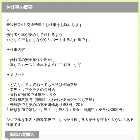
お仕事の概要
／
未経験OK！交通誘導のお仕事をお願いします
＼
歩行者や車が安心して通れるよう、
やさしく声をかけながらサポートするお仕事です。
▼仕事内容
・歩行者の安全確保や声がけ
・車がスムーズに通れるようにご案内 など
▼メリット
・どんなに早く終わっても日給は全額支給
・業界トップクラスの高日給
・直行直帰OKで通勤ラクラク
・制服無料貸与（季節にあわせた快適グッズも支給）
・未経験でも安心の充実研修あり※3日（20ｈ）
└ 研修参加で嬉しい手当！（手当3万＋昼食弁当無料＋夕食代3000円）
シンプルな案内・誘導業務で、しっかり稼げる＆安全を守るやりがいのある
仕事です。
職場の雰囲気