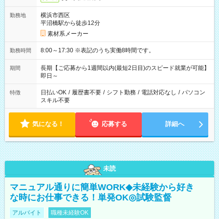
横浜市西区
勤務地
平沼橋駅から徒歩12分
素材系メーカー
8:00～17:30 ※表記のうち実働8時間です。
勤務時間
長期【ご応募から1週間以内(最短2日目)のスピード就業が可能】
期間
即日～
日払いOK
/
履歴書不要
/
シフト勤務
/
電話対応なし
/
パソコン
特徴
スキル不要
気になる！
応募する
詳細へ
未読
マニュアル通りに簡単WORK◆未経験から好き
な時にお仕事できる！単発OK◎試験監督
アルバイト
職種未経験OK