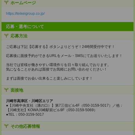
ホームページ
https://teikeigroup.co.jp/
応募・選考について
応募方法
ご応募は下記【応募する】ボタンよりどうぞ！24時間受付中です！
応募後に面接予約ができるURLをメール・SMSにてお送りいたします！
当社では皆様が働きやすい環境作りを日々取り組んでおります。
気になることがあれば面接でお気軽にお問い合わせください！
まずは面接でお会い出来ること楽しみにしています！
面接地
川崎市高津区・川崎区エリア
●【川崎中央支社（溝の口）】第7三信ビル4F（050-3159-5017）／他：
【川崎支社】KOWA川崎駅前ビル9F（050-3159-5069）
●TEL：050-3159-5017
その他応募情報