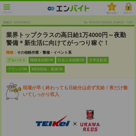
0
メニュー
気になる！
ログイン
掲載日 :2026
/
08
/
02
No.TEIKEIKT[0069]_KWA01・C05
業界トップクラスの高日給1万4000円～夜勤
警備＊新生活に向けてがっつり稼ぐ！
職種：
その他軽作業・警備・イベント系
アルバイト
職種未経験OK
社会人未経験OK
大学生歓迎
ブランクOK
WEB登録・面接OK
現場が早く終わっても日給分は必ず支給！夜だけ働
いてしっかり収入