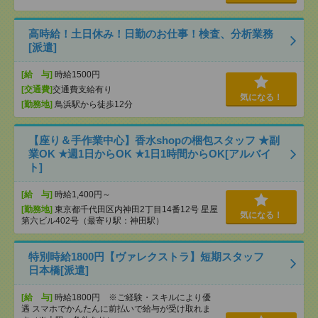
高時給！土日休み！日勤のお仕事！検査、分析業務
[派遣]
[給 与]
時給1500円
[交通費]
交通費支給有り
気になる！
[勤務地]
鳥浜駅から徒歩12分
【座り＆手作業中心】香水shopの梱包スタッフ ★副
業OK ★週1日からOK ★1日1時間からOK[アルバイ
ト]
[給 与]
時給1,400円～
[勤務地]
東京都千代田区内神田2丁目14番12号 星屋
気になる！
第六ビル402号（最寄り駅：神田駅）
特別時給1800円【ヴァレクストラ】短期スタッフ
日本橋[派遣]
[給 与]
時給1800円 ※ご経験・スキルにより優
遇 スマホでかんたんに前払いで給与が受け取れま