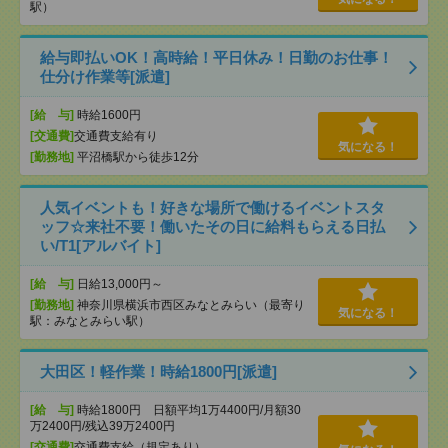
駅）
給与即払いOK！高時給！平日休み！日勤のお仕事！
仕分け作業等[派遣]
[給 与]
時給1600円
[交通費]
交通費支給有り
気になる！
[勤務地]
平沼橋駅から徒歩12分
人気イベントも！好きな場所で働けるイベントスタ
ッフ☆来社不要！働いたその日に給料もらえる日払
い/T1[アルバイト]
[給 与]
日給13,000円～
[勤務地]
神奈川県横浜市西区みなとみらい（最寄り
気になる！
駅：みなとみらい駅）
大田区！軽作業！時給1800円[派遣]
[給 与]
時給1800円 日額平均1万4400円/月額30
万2400円/残込39万2400円
[交通費]
交通費支給（規定あり）