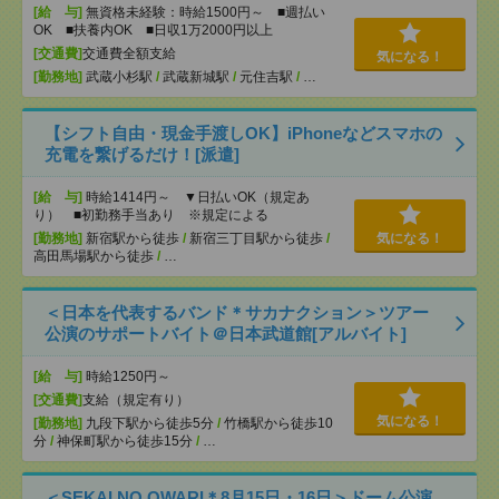
[給 与]
無資格未経験：時給1500円～ ■週払い
OK ■扶養内OK ■日収1万2000円以上
[交通費]
交通費全額支給
気になる！
[勤務地]
武蔵小杉駅
/
武蔵新城駅
/
元住吉駅
/
…
【シフト自由・現金手渡しOK】iPhoneなどスマホの
充電を繋げるだけ！[派遣]
[給 与]
時給1414円～ ▼日払いOK（規定あ
り） ■初勤務手当あり ※規定による
[勤務地]
新宿駅から徒歩
/
新宿三丁目駅から徒歩
/
気になる！
高田馬場駅から徒歩
/
…
＜日本を代表するバンド＊サカナクション＞ツアー
公演のサポートバイト＠日本武道館[アルバイト]
[給 与]
時給1250円～
[交通費]
支給（規定有り）
気になる！
[勤務地]
九段下駅から徒歩5分
/
竹橋駅から徒歩10
分
/
神保町駅から徒歩15分
/
…
＜SEKAI NO OWARI＊8月15日・16日＞ドーム公演