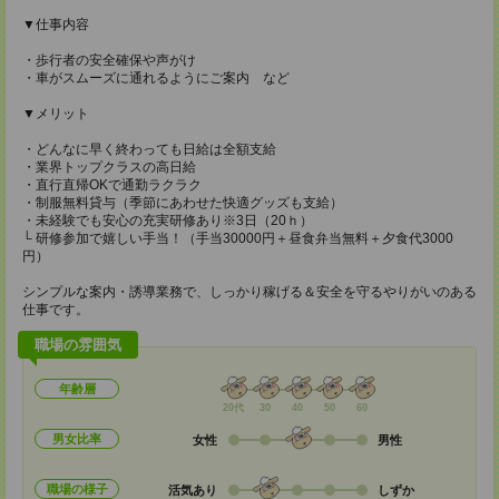
▼仕事内容
・歩行者の安全確保や声がけ
・車がスムーズに通れるようにご案内 など
▼メリット
・どんなに早く終わっても日給は全額支給
・業界トップクラスの高日給
・直行直帰OKで通勤ラクラク
・制服無料貸与（季節にあわせた快適グッズも支給）
・未経験でも安心の充実研修あり※3日（20ｈ）
└ 研修参加で嬉しい手当！（手当30000円＋昼食弁当無料＋夕食代3000
円）
シンプルな案内・誘導業務で、しっかり稼げる＆安全を守るやりがいのある
仕事です。
職場の雰囲気
年齢層
20代
30
40
50
60
男女比率
女性
男性
職場の様子
活気あり
しずか