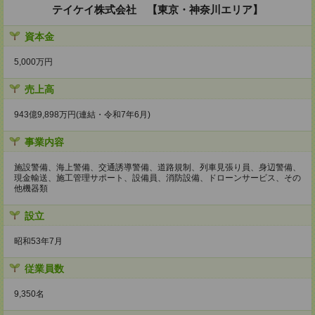
テイケイ株式会社 【東京・神奈川エリア】
資本金
5,000万円
売上高
943億9,898万円(連結・令和7年6月)
事業内容
施設警備、海上警備、交通誘導警備、道路規制、列車見張り員、身辺警備、
現金輸送、施工管理サポート、設備員、消防設備、ドローンサービス、その
他機器類
設立
昭和53年7月
従業員数
9,350名