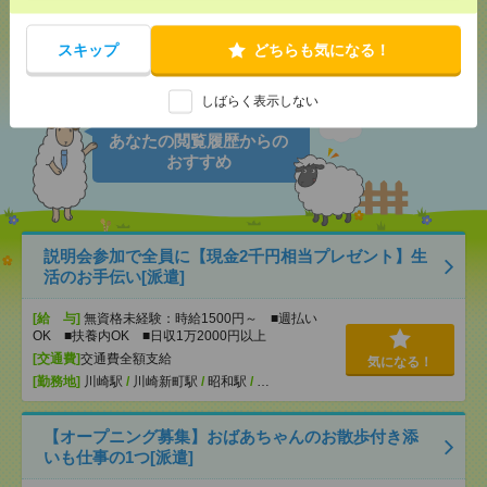
スキップ
どちらも気になる！
シェア
ツイート
ブックマーク
しばらく表示しない
あなたの閲覧履歴からの
おすすめ
説明会参加で全員に【現金2千円相当プレゼント】生
活のお手伝い[派遣]
[給 与]
無資格未経験：時給1500円～ ■週払い
OK ■扶養内OK ■日収1万2000円以上
[交通費]
交通費全額支給
気になる！
[勤務地]
川崎駅
/
川崎新町駅
/
昭和駅
/
…
【オープニング募集】おばあちゃんのお散歩付き添
いも仕事の1つ[派遣]