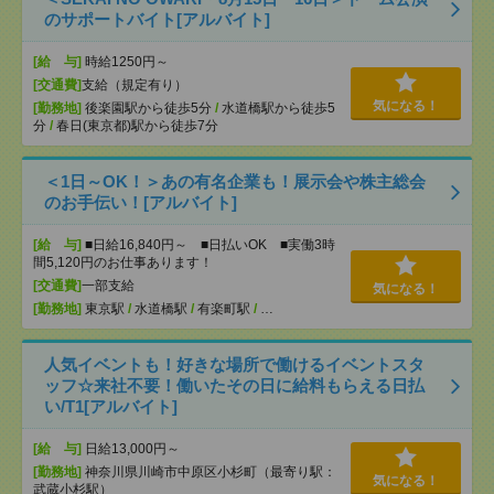
のサポートバイト[アルバイト]
[給 与]
時給1250円～
[交通費]
支給（規定有り）
気になる！
[勤務地]
後楽園駅から徒歩5分
/
水道橋駅から徒歩5
分
/
春日(東京都)駅から徒歩7分
＜1日～OK！＞あの有名企業も！展示会や株主総会
のお手伝い！[アルバイト]
[給 与]
■日給16,840円～ ■日払いOK ■実働3時
間5,120円のお仕事あります！
[交通費]
一部支給
気になる！
[勤務地]
東京駅
/
水道橋駅
/
有楽町駅
/
…
人気イベントも！好きな場所で働けるイベントスタ
ッフ☆来社不要！働いたその日に給料もらえる日払
い/T1[アルバイト]
[給 与]
日給13,000円～
[勤務地]
神奈川県川崎市中原区小杉町（最寄り駅：
気になる！
武蔵小杉駅）