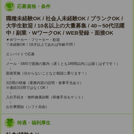
応募資格・条件
職種未経験OK / 社会人未経験OK / ブランクOK /
大学生歓迎 / 10名以上の大量募集 / 40～50代活躍
中 / 副業・WワークOK / WEB登録・面接OK
▼Ｗワーカー・フリーター・歓迎
▽未経験OK！18才以上であれば年齢不問！
エンバイトで応募
↓
メール・SMSで面接の案内（遅くとも1時間以内には届くはずです！）
↓
面接実施（分からないことなど相談に乗ります！）
↓
3日間の研修（業務内容の説明・食事手当あり）
※連続3日間ではなくOK！
↓
入社手続き・無料健康診断（研修手当をゲット）
↓
お仕事開始（シフト自由）
待遇・福利厚生