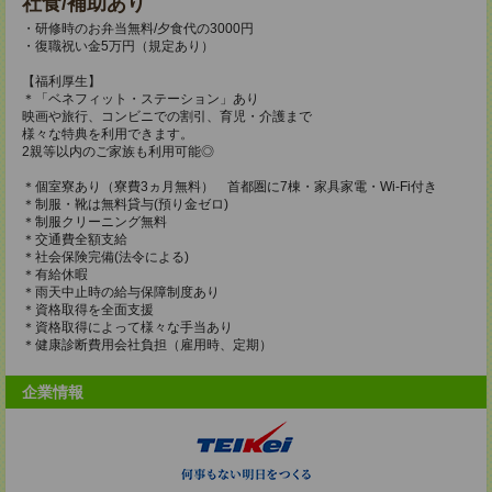
社食/補助あり
・研修時のお弁当無料/夕食代の3000円
・復職祝い金5万円（規定あり）
【福利厚生】
＊「ベネフィット・ステーション」あり
映画や旅行、コンビニでの割引、育児・介護まで
様々な特典を利用できます。
2親等以内のご家族も利用可能◎
＊個室寮あり（寮費3ヵ月無料） 首都圏に7棟・家具家電・Wi-Fi付き
＊制服・靴は無料貸与(預り金ゼロ)
＊制服クリーニング無料
＊交通費全額支給
＊社会保険完備(法令による)
＊有給休暇
＊雨天中止時の給与保障制度あり
＊資格取得を全面支援
＊資格取得によって様々な手当あり
＊健康診断費用会社負担（雇用時、定期）
企業情報