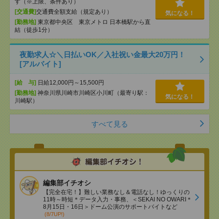
す（※上限、条件あり）
[交通費]
交通費全額支給（規定あり）
気になる！
[勤務地]
東京都中央区 東京メトロ 日本橋駅から直
結（徒歩1分）
夜勤求人☆＼日払いOK／入社祝い金最大20万円！
[アルバイト]
[給 与]
日給12,000円～15,500円
[勤務地]
神奈川県川崎市川崎区小川町（最寄り駅：
気になる！
川崎駅）
すべて見る
編集部イチオシ
【完全在宅！】難しい業務なし＆電話なし！ゆっくりの
11時～時短＊データ入力・事務、＜SEKAI NO OWARI＊
8月15日・16日＞ドーム公演のサポートバイトなど
(8/7UP!)