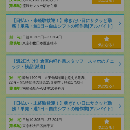
気になる！
[勤務地]
流通センター駅から車
【日払い・未経験歓迎！】稼ぎたい日にサクッと勤
務！単発・週1日～自由シフトの軽作業[アルバイト]
[給 与]
日給10,305円～37,204円
[勤務地]
東京都世田谷区豪徳寺
気になる！
【週2日だけ】倉庫内軽作業スタッフ スマホのチェ
ック・検品[派遣]
[給 与]
時給1400円 ※実働8時間を超える勤務、
22時～翌5時勤務の場合25％割増：時給1750円
気になる！
[勤務地]
南船橋駅から徒歩10分程度
【日払い・未経験歓迎！】稼ぎたい日にサクッと勤
務！単発・週1日～自由シフトの軽作業[アルバイト]
[給 与]
日給10,305円～37,204円
[勤務地]
東京都大田区南千束
気になる！