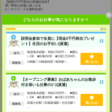
【総額10万円相当の装備品支給】
暑い季節も快適に過ごせる
ヒンヤリグッズを無料支給!!
×
・ファン付きの空調制服
どちらのお仕事が気になりますか？
・アイスメット
・紫外線カットの最新ヘルメット
・冷却ジェルシート
1
/10
・塩分タブレット
・完全防水リュック
説明会参加で全員に【現金2千円相当プレゼ
・軽量安全靴
・靴下3足
ント】生活のお手伝い[派遣]
・ドリンク手当（200円/1勤務につき）
無資格未経験：時給1500円～ ■週払
給与
いOK ■扶養内OK ■日収1万2000円
以上
川崎駅 / 川崎新町駅 / 昭和駅 / …
気になる!
勤務地
応募ページへ
【オープニング募集】おばあちゃんのお散歩
付き添いも仕事の1つ[派遣]
気になる！
無資格未経験：時給1500円～ ■週払
給与
いOK ■扶養内OK ■日収1万2000円
以上
武蔵小杉駅 / 武蔵新城駅 / 元住吉駅 /
気になる!
勤務地
…
メール
LINE
で送る
で送る