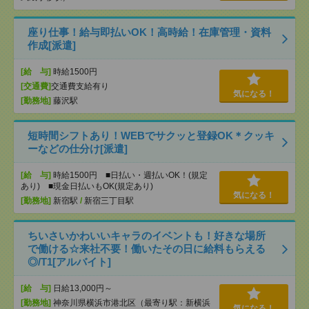
座り仕事！給与即払いOK！高時給！在庫管理・資料
作成[派遣]
[給 与]
時給1500円
[交通費]
交通費支給有り
気になる！
[勤務地]
藤沢駅
短時間シフトあり！WEBでサクッと登録OK＊クッキ
ーなどの仕分け[派遣]
[給 与]
時給1500円 ■日払い・週払いOK！(規定
あり) ■現金日払いもOK(規定あり)
気になる！
[勤務地]
新宿駅
/
新宿三丁目駅
ちいさいかわいいキャラのイベントも！好きな場所
で働ける☆来社不要！働いたその日に給料もらえる
◎/T1[アルバイト]
[給 与]
日給13,000円～
[勤務地]
神奈川県横浜市港北区（最寄り駅：新横浜
気になる！