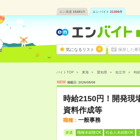
エン派遣
15491
件
エン バイト
21306
件
0
気になるリスト
保存した希
バイトTOP
東海
愛知県
知立市
時給
NEW
掲載日 :
2026
/
08
/
08
時給2150円！開発
資料作成等
一般事務
職種：
派遣
職種未経験OK
社会人未経験OK