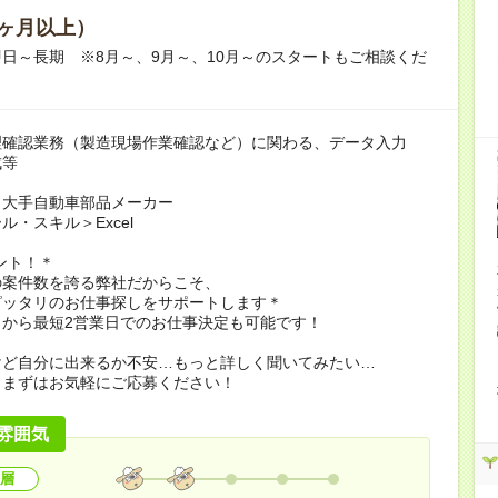
ヶ月以上）
日～長期 ※8月～、9月～、10月～のスタートもご相談くだ
理確認業務（製造現場作業確認など）に関わる、データ入力
成等
＞大手自動車部品メーカー
ル・スキル＞Excel
ント！＊
の案件数を誇る弊社だからこそ、
ピッタリのお仕事探しをサポートします＊
了から最短2営業日でのお仕事決定も可能です！
けど自分に出来るか不安…もっと詳しく聞いてみたい…
もまずはお気軽にご応募ください！
雰囲気
層