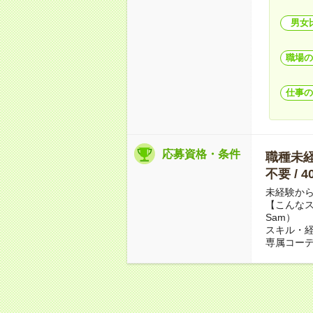
男女
職場の
仕事の
応募資格・条件
職種未経験
不要 / 
未経験か
【こんなス
Sam）
スキル・
専属コー