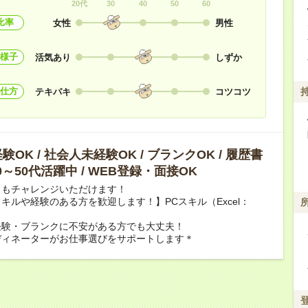
20代
30
40
50
60
比率
女性
男性
様子
活気あり
しずか
仕方
テキパキ
コツコツ
OK / 社会人未経験OK / ブランクOK / 履歴書
40～50代活躍中 / WEB登録・面接OK
らもチャレンジいただけます！
キルや経験のある方を歓迎します！】PCスキル（Excel：
経験・ブランクに不安がある方でも大丈夫！
ディネーターがお仕事選びをサポートします＊