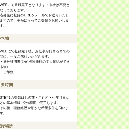
WEBにて登録完了となります！来社は不要と
なっております。
応募後に登録のURLをメールでお送りいたし
ますので、手順に沿ってご登録をお願いしま
す。
持ち物
WEBにて登録完了後、お仕事が始まるまでの
間に、一度ご来社いただきます。
・身分証明書(公的機関発行の本人確認ができ
る物)
・ご印鑑
所要時間
STEP1の登録はお名前・ご住所・生年月日な
どの基本情報で2分程度で完了します。
その後、職務経歴や細かな希望条件を伺いま
す。
登録場所