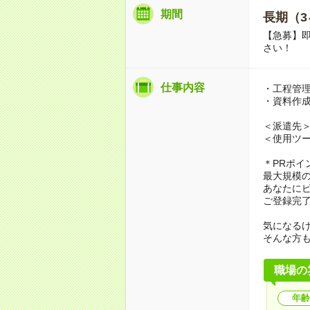
期間
長期（3
【急募】即
さい！
仕事内容
・工程管
・資料作
＜派遣先
＜使用ツー
＊PRポイ
最大規模
あなたに
ご登録完
気になる
そんな方
職場の
年齢