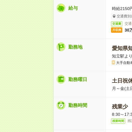
給与
時給2150
交通費別
交通
交通費
30
月収例
勤務地
愛知県
知立駅より
大手自動
勤務曜日
土日祝
月～金(土
勤務時間
残業少
8:30～1
残
残業時間