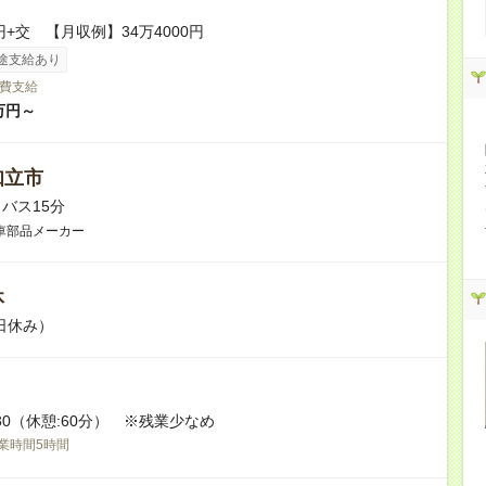
円+交 【月収例】34万4000円
途支給あり
費支給
万円～
知立市
バス15分
車部品メーカー
休
日休み）
7:30（休憩:60分） ※残業少なめ
業時間5時間