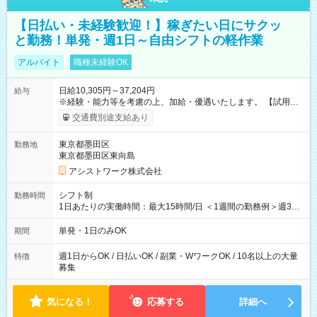
【日払い・未経験歓迎！】稼ぎたい日にサクッ
と勤務！単発・週1日～自由シフトの軽作業
アルバイト
職種未経験OK
日給10,305円～37,204円
給与
※経験・能力等を考慮の上、加給・優遇いたします。 【試用期
間】試用期間なし
交通費別途支給あり
東京都墨田区
勤務地
東京都墨田区東向島
アシストワーク株式会社
シフト制
勤務時間
1日あたりの実働時間：最大15時間/日 ＜1週間の勤務例＞週3回
勤務 勤務：月・水・金 休み：火・木・土・日 好きな時にお仕事
可能です！ ※1日あたりの最大実働時間は日勤、夜勤共に勤務し
単発・1日のみOK
期間
た時間になります。
週1日からOK / 日払いOK / 副業・WワークOK / 10名以上の大量
特徴
募集
気になる！
応募する
詳細へ