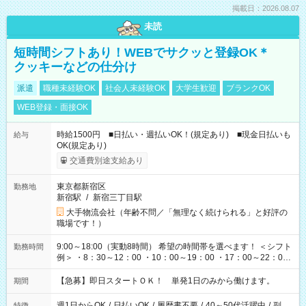
掲載日：2026.08.07
未読
短時間シフトあり！WEBでサクッと登録OK＊
クッキーなどの仕分け
派遣
職種未経験OK
社会人未経験OK
大学生歓迎
ブランクOK
WEB登録・面接OK
時給1500円 ■日払い・週払いOK！(規定あり) ■現金日払いも
給与
OK(規定あり)
交通費別途支給あり
東京都新宿区
勤務地
新宿駅
/
新宿三丁目駅
大手物流会社（年齢不問／「無理なく続けられる」と好評の
職場です！）
9:00～18:00（実動8時間） 希望の時間帯を選べます！ ＜シフト
勤務時間
例＞ ・8：30～12：00 ・10：00～19：00 ・17：00～22：00
・13：00～22：00 ・22：00～翌6：00 など
【急募】即日スタートＯＫ！ 単発1日のみから働けます。
期間
週1日からOK
/
日払いOK
/
履歴書不要
/
40～50代活躍中
/
副
特徴