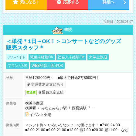
気になる！
応募する
詳細へ
掲載日：2026.08.07
未読
＜単発＊1日～OK！＞コンサートなどのグッズ
販売スタッフ＊
アルバイト
職種未経験OK
社会人未経験OK
大学生歓迎
ブランクOK
WEB登録・面接OK
日給1万5000円～ ■最大で日給2万8500円！
給与
交通費別途支給あり
交通費規定支給
交通費
横浜市西区
勤務地
横浜駅
/
みなとみらい駅
/
西横浜駅
/
…
イベント会場
＜シフト例＞ いろいろなシフトで働けます！ ■7:00-24:00
勤務時間
■8:00-21:00 ■9:00-21:00 ■18:00-翌7:00 ■20:30-翌11:00 など