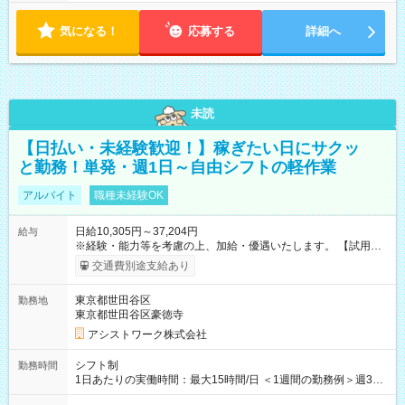
気になる！
応募する
詳細へ
未読
【日払い・未経験歓迎！】稼ぎたい日にサクッ
と勤務！単発・週1日～自由シフトの軽作業
アルバイト
職種未経験OK
日給10,305円～37,204円
給与
※経験・能力等を考慮の上、加給・優遇いたします。 【試用期
間】試用期間なし
交通費別途支給あり
東京都世田谷区
勤務地
東京都世田谷区豪徳寺
アシストワーク株式会社
シフト制
勤務時間
1日あたりの実働時間：最大15時間/日 ＜1週間の勤務例＞週3回
勤務 勤務：月・水・金 休み：火・木・土・日 好きな時にお仕事