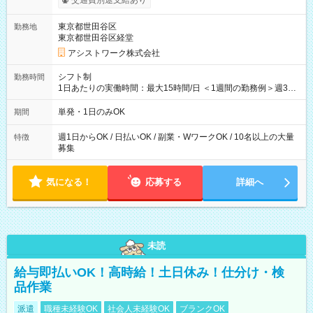
交通費別途支給あり
東京都世田谷区
勤務地
東京都世田谷区経堂
アシストワーク株式会社
シフト制
勤務時間
1日あたりの実働時間：最大15時間/日 ＜1週間の勤務例＞週3回
勤務 勤務：月・水・金 休み：火・木・土・日 好きな時にお仕事
可能です！ ※1日あたりの最大実働時間は日勤、夜勤共に勤務し
単発・1日のみOK
期間
た時間になります。
週1日からOK / 日払いOK / 副業・WワークOK / 10名以上の大量
特徴
募集
気になる！
応募する
詳細へ
未読
給与即払いOK！高時給！土日休み！仕分け・検
品作業
派遣
職種未経験OK
社会人未経験OK
ブランクOK