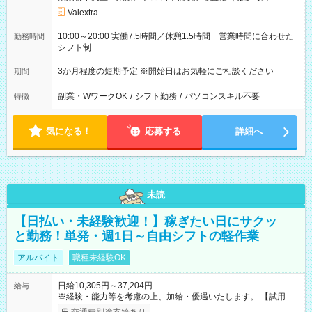
Valextra
10:00～20:00 実働7.5時間／休憩1.5時間 営業時間に合わせた
勤務時間
シフト制
3か月程度の短期予定 ※開始日はお気軽にご相談ください
期間
副業・WワークOK
/
シフト勤務
/
パソコンスキル不要
特徴
気になる！
応募する
詳細へ
未読
【日払い・未経験歓迎！】稼ぎたい日にサクッ
と勤務！単発・週1日～自由シフトの軽作業
アルバイト
職種未経験OK
日給10,305円～37,204円
給与
※経験・能力等を考慮の上、加給・優遇いたします。 【試用期
間】試用期間なし