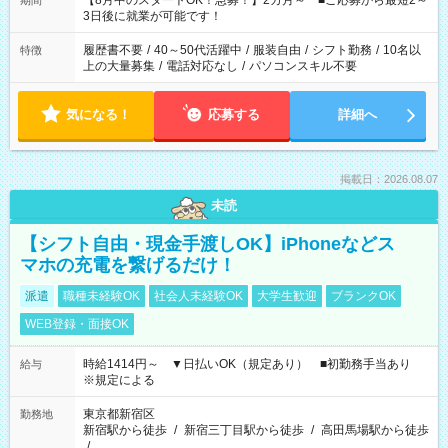
【8月中のスタートOK！急募！】2カ月～ ■ご応募から最短2～
期間
ね。 ※Wワーク希望の方へ 今ご覧のお仕事で希望する勤務時間
3日後に就業が可能です！
と、もう1つのお仕事の勤務時間。 合計で週40時間を超える場
合は応募できません。
履歴書不要
/
40～50代活躍中
/
服装自由
/
シフト勤務
/
10名以
特徴
上の大量募集
/
電話対応なし
/
パソコンスキル不要
気になる！
応募する
詳細へ
掲載日：2026.08.07
未読
【シフト自由・現金手渡しOK】iPhoneなどス
マホの充電を繋げるだけ！
派遣
職種未経験OK
社会人未経験OK
大学生歓迎
ブランクOK
WEB登録・面接OK
時給1414円～ ▼日払いOK（規定あり） ■初勤務手当あり
給与
※規定による
東京都新宿区
勤務地
新宿駅から徒歩
/
新宿三丁目駅から徒歩
/
高田馬場駅から徒歩
/
…