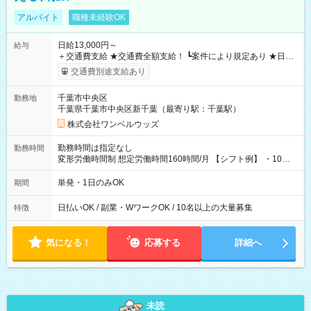
アルバイト
職種未経験OK
日給13,000円～
給与
＋交通費支給 ★交通費全額支給！ ┗案件により規定あり ★日払
いOK！（規定あり） ┗働いたその日に現金GET♪ お仕事後はコ
交通費別途支給あり
ンビニATMから 日払い分を引き落とせます！ 【試用期間】試
用期間なし
千葉市中央区
勤務地
千葉県千葉市中央区新千葉（最寄り駅：千葉駅）
株式会社ワンベルウッズ
勤務時間は指定なし
勤務時間
変形労働時間制 想定労働時間160時間/月 【シフト例】 ・10：
00～20：00
単発・1日のみOK
期間
日払いOK / 副業・WワークOK / 10名以上の大量募集
特徴
気になる！
応募する
詳細へ
未読