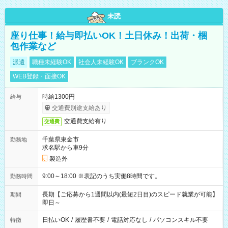
未読
座り仕事！給与即払いOK！土日休み！出荷・梱
包作業など
派遣
職種未経験OK
社会人未経験OK
ブランクOK
WEB登録・面接OK
時給1300円
給与
交通費別途支給あり
交通費支給有り
交通費
千葉県東金市
勤務地
求名駅から車9分
製造外
9:00～18:00 ※表記のうち実働8時間です。
勤務時間
長期【ご応募から1週間以内(最短2日目)のスピード就業が可能】
期間
即日～
日払いOK
/
履歴書不要
/
電話対応なし
/
パソコンスキル不要
特徴