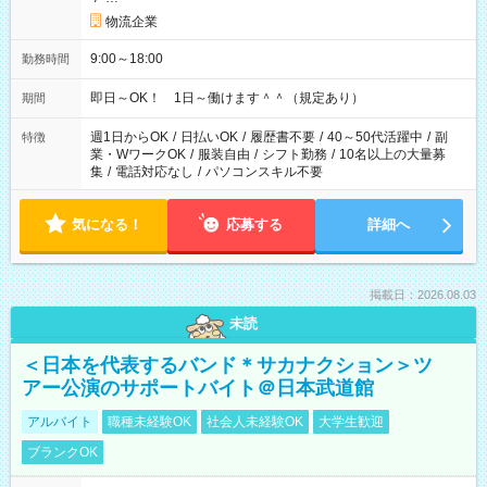
物流企業
9:00～18:00
勤務時間
即日～OK！ 1日～働けます＾＾（規定あり）
期間
週1日からOK
/
日払いOK
/
履歴書不要
/
40～50代活躍中
/
副
特徴
業・WワークOK
/
服装自由
/
シフト勤務
/
10名以上の大量募
集
/
電話対応なし
/
パソコンスキル不要
気になる！
応募する
詳細へ
掲載日：2026.08.03
未読
＜日本を代表するバンド＊サカナクション＞ツ
アー公演のサポートバイト＠日本武道館
アルバイト
職種未経験OK
社会人未経験OK
大学生歓迎
ブランクOK