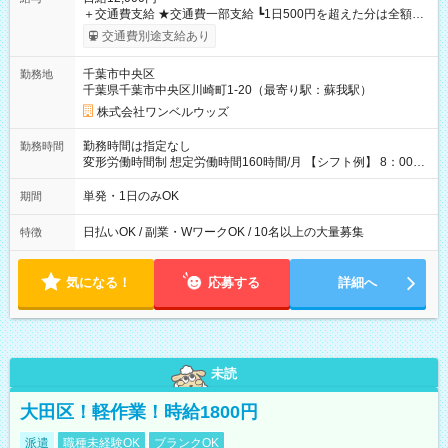
＋交通費支給 ★交通費一部支給 ┗1日500円を超えた分は全額支
給！ ※往復500円以内の方は自己負担となります ★日払いOK！
交通費別途支給あり
（規定あり） ┗働いたその日に現金GET♪ お仕事後はコンビニ
ATMから 日払い分を引き落とせます！ 【試用期間】試用期間
千葉市中央区
勤務地
なし
千葉県千葉市中央区川崎町1-20（最寄り駅：蘇我駅）
株式会社ワンベルウッズ
勤務時間は指定なし
勤務時間
変形労働時間制 想定労働時間160時間/月 【シフト例】 8：00～
17：00 9：00～19：00 10：00～20：00 10：30～19：30
単発・1日のみOK
期間
日払いOK / 副業・WワークOK / 10名以上の大量募集
特徴
気になる！
応募する
詳細へ
未読
大田区！軽作業！時給1800円
派遣
職種未経験OK
ブランクOK