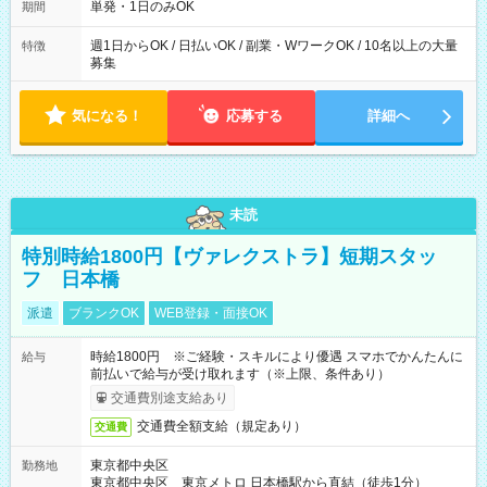
可能です！ ※1日あたりの最大実働時間は日勤、夜勤共に勤務し
単発・1日のみOK
期間
た時間になります。
週1日からOK / 日払いOK / 副業・WワークOK / 10名以上の大量
特徴
募集
気になる！
応募する
詳細へ
未読
特別時給1800円【ヴァレクストラ】短期スタッ
フ 日本橋
派遣
ブランクOK
WEB登録・面接OK
時給1800円 ※ご経験・スキルにより優遇 スマホでかんたんに
給与
前払いで給与が受け取れます（※上限、条件あり）
交通費別途支給あり
交通費全額支給（規定あり）
交通費
東京都中央区
勤務地
東京都中央区 東京メトロ 日本橋駅から直結（徒歩1分）