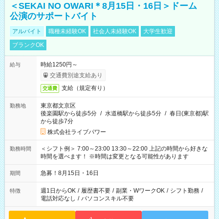
＜SEKAI NO OWARI＊8月15日・16日＞ドーム
公演のサポートバイト
アルバイト
職種未経験OK
社会人未経験OK
大学生歓迎
ブランクOK
時給1250円～
給与
交通費別途支給あり
支給（規定有り）
交通費
東京都文京区
勤務地
後楽園駅から徒歩5分
/
水道橋駅から徒歩5分
/
春日(東京都)駅
から徒歩7分
株式会社ライブパワー
＜シフト例＞ 7:00～23:00 13:30～22:00 上記の時間から好きな
勤務時間
時間を選べます！ ※時間は変更となる可能性があります
急募！8月15日・16日
期間
週1日からOK
/
履歴書不要
/
副業・WワークOK
/
シフト勤務
/
特徴
電話対応なし
/
パソコンスキル不要