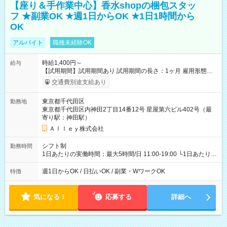
【座り＆手作業中心】香水shopの梱包スタッ
フ ★副業OK ★週1日からOK ★1日1時間から
OK
アルバイト
職種未経験OK
時給1,400円～
給与
【試用期間】試用期間あり 試用期間の長さ：1ヶ月 雇用形態、
給与は本採用時と同じです。
交通費別途支給あり
東京都千代田区
勤務地
東京都千代田区内神田2丁目14番12号 星屋第六ビル402号（最
寄り駅：神田駅）
Ａｌｌｅｙ株式会社
シフト制
勤務時間
1日あたりの実働時間：最大5時間/日 11:00-19:00 └1日あたりの
実働時間：1-5時間 └上記の時間帯内であれば、いつでも勤務可
能！ └平日・土曜日の中で、お好きな曜日でご勤務いただけま
週1日からOK / 日払いOK / 副業・WワークOK
特徴
す！ 【シフト例】 ・11:00～14:00 ・16:30～19:00 ・13:00～
18:00 などのように、自由な働き方が可能なお仕事です！
気になる！
応募する
詳細へ