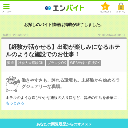
0
メニュー
気になる！
ログイン
お探しのバイト情報は掲載が終了しました。
掲載日 :2026
/
06
/
18
No.KSAINms120101
【経験が活かせる】出勤が楽しみになるホテ
ルのような施設でのお仕事！
派遣
社会人未経験OK
ブランクOK
WEB登録・面接OK
働きやすさも、誇れる環境も。未経験から始めるラ
グジュアリーな職場。
ホテルのような煌びやかな施設の入り口など、普段の生活を豪華に
...
もっとみる
あなたの閲覧履歴からのオススメ