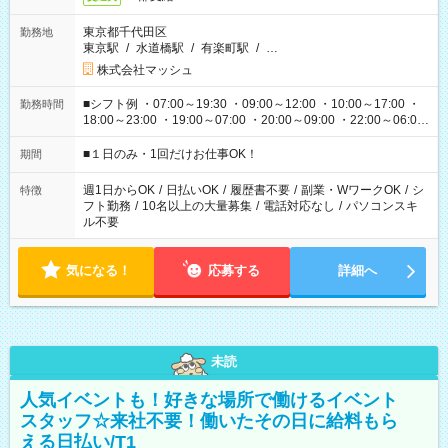
東京都千代田区
勤務地
東京駅
/
水道橋駅
/
有楽町駅
/
…
株式会社マッシュ
■シフト例 ・07:00～19:30 ・09:00～12:00 ・10:00～17:00 ・
勤務時間
18:00～23:00 ・19:00～07:00 ・20:00～09:00 ・22:00～06:00
etc ★最短で3時間で5,120円のお仕事から 15時間で2万円近く稼
げるお仕事も！ ご希望のお時間に合わせてご紹介！ ※シフトは
■１日のみ・1回だけお仕事OK！
期間
現場によって異なります。 ※勿論、休憩時間はあるのでご安心
ください！
週1日からOK
/
日払いOK
/
履歴書不要
/
副業・WワークOK
/
シ
特徴
フト勤務
/
10名以上の大量募集
/
電話対応なし
/
パソコンスキ
ル不要
気になる！
応募する
詳細へ
未読
人気イベントも！好きな場所で働けるイベント
スタッフ☆来社不要！働いたその日に給料もら
える日払い/T1