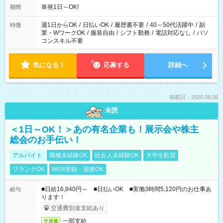
単発1日～OK!
期間
週1日からOK
/
日払いOK
/
履歴書不要
/
40～50代活躍中
/
副
特徴
業・WワークOK
/
服装自由
/
シフト勤務
/
電話対応なし
/
パソ
コンスキル不要
気になる！
応募する
詳細へ
掲載日：2026.08.08
未読
＜1日～OK！＞あの有名企業も！展示会や株主
総会のお手伝い！
アルバイト
職種未経験OK
社会人未経験OK
大学生歓迎
ブランクOK
WEB登録・面接OK
■日給16,840円～ ■日払いOK ■実働3時間5,120円のお仕事あ
給与
ります！
交通費別途支給あり
一部支給
交通費