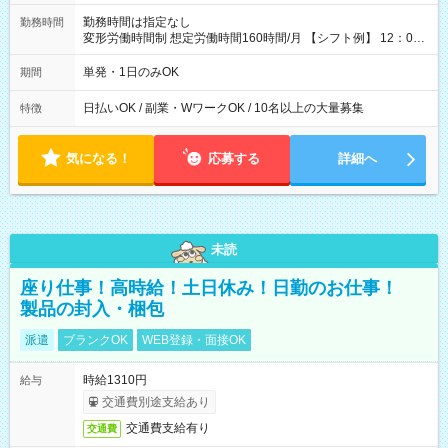
勤務時間は指定なし
勤務時間
変形労働時間制 想定労働時間160時間/月 【シフト例】 12：00
～22：00
単発・1日のみOK
期間
日払いOK / 副業・WワークOK / 10名以上の大量募集
特徴
気になる！
応募する
詳細へ
未読
座り仕事！高時給！土日休み！日勤のお仕事！
製品の封入・梱包
派遣
ブランクOK
WEB登録・面接OK
時給1310円
給与
交通費別途支給あり
交通費支給有り
交通費