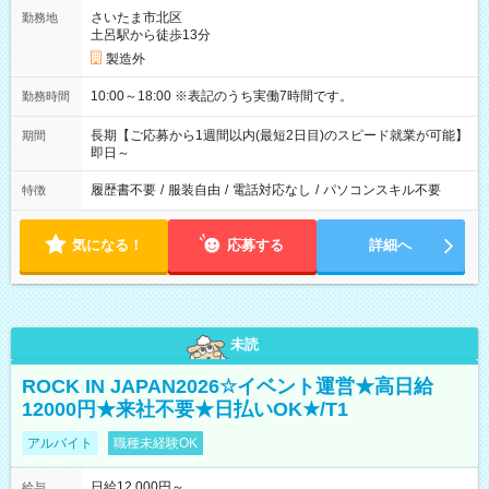
さいたま市北区
勤務地
土呂駅から徒歩13分
製造外
10:00～18:00 ※表記のうち実働7時間です。
勤務時間
長期【ご応募から1週間以内(最短2日目)のスピード就業が可能】
期間
即日～
履歴書不要
/
服装自由
/
電話対応なし
/
パソコンスキル不要
特徴
気になる！
応募する
詳細へ
未読
ROCK IN JAPAN2026☆イベント運営★高日給
12000円★来社不要★日払いOK★/T1
アルバイト
職種未経験OK
日給12,000円～
給与