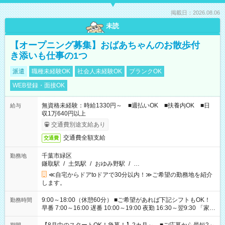
掲載日：2026.08.06
未読
【オープニング募集】おばあちゃんのお散歩付
き添いも仕事の1つ
派遣
職種未経験OK
社会人未経験OK
ブランクOK
WEB登録・面接OK
無資格未経験：時給1330円～ ■週払いOK ■扶養内OK ■日
給与
収1万640円以上
交通費別途支給あり
交通費全額支給
交通費
千葉市緑区
勤務地
鎌取駅
/
土気駅
/
おゆみ野駅
/
…
≪自宅からドアtoドアで30分以内！≫ご希望の勤務地を紹介
します。
9:00～18:00（休憩60分） ■ご希望があれば下記シフトもOK！
勤務時間
早番 7:00～16:00 遅番 10:00～19:00 夜勤 16:30～翌9:30 「家族
と休みを合わせたい」 「余裕を持って夕飯の準備がしたい」
「できれば残業はしたくない」 など、ご希望を教えてください