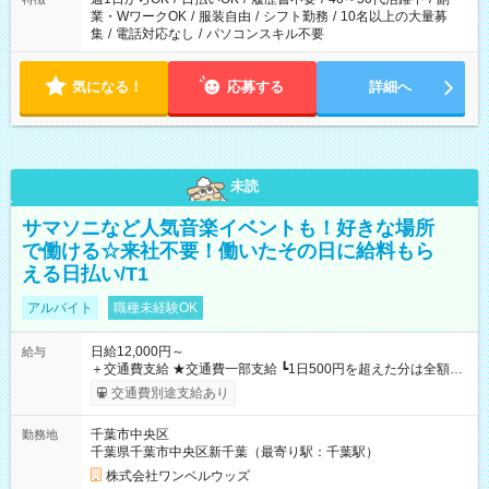
業・WワークOK
/
服装自由
/
シフト勤務
/
10名以上の大量募
集
/
電話対応なし
/
パソコンスキル不要
気になる！
応募する
詳細へ
未読
サマソニなど人気音楽イベントも！好きな場所
で働ける☆来社不要！働いたその日に給料もら
える日払い/T1
アルバイト
職種未経験OK
日給12,000円～
給与
＋交通費支給 ★交通費一部支給 ┗1日500円を超えた分は全額支
給！ ※往復500円以内の方は自己負担となります ★日払いOK！
交通費別途支給あり
（規定あり） ┗働いたその日に現金GET♪ お仕事後はコンビニ
ATMから 日払い分を引き落とせます！ 【試用期間】試用期間
千葉市中央区
勤務地
なし
千葉県千葉市中央区新千葉（最寄り駅：千葉駅）
株式会社ワンベルウッズ