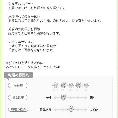
・お食事のサポート
お昼ごはん時にお料理やお茶を運びます。
・入浴時などのお手伝い
必要に応じてお風呂やお手洗いの付き添い、着脱衣を手伝います。
・施設内の簡単なお掃除
誰でもできる簡単な清掃を行います。
・レクリエーション
一緒に手や指を動かす軽い運動や
千切り絵、習字などを行います。
まずは名前を覚えるために
会話をしたり、寄り添うことからでOK！
職場の雰囲気
年齢層
20代
30
40
50
60
男女比率
女性
男性
職場の様子
活気あり
しずか