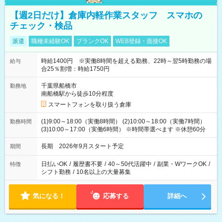
【週2日だけ】倉庫内軽作業スタッフ スマホの
チェック・検品
派遣
職種未経験OK
ブランクOK
WEB登録・面接OK
時給1400円 ※実働8時間を超える勤務、22時～翌5時勤務の場
給与
合25％割増：時給1750円
千葉県船橋市
勤務地
南船橋駅から徒歩10分程度
スマートフォンを取り扱う倉庫
(1)9:00～18:00（実働8時間） (2)10:00～18:00（実働7時間）
勤務時間
(3)10:00～17:00（実働6時間） ※時間帯選べます ※休憩60分
長期 2026年9月スタート予定
期間
日払いOK
/
履歴書不要
/
40～50代活躍中
/
副業・WワークOK
/
特徴
シフト勤務
/
10名以上の大量募集
気になる！
応募する
詳細へ