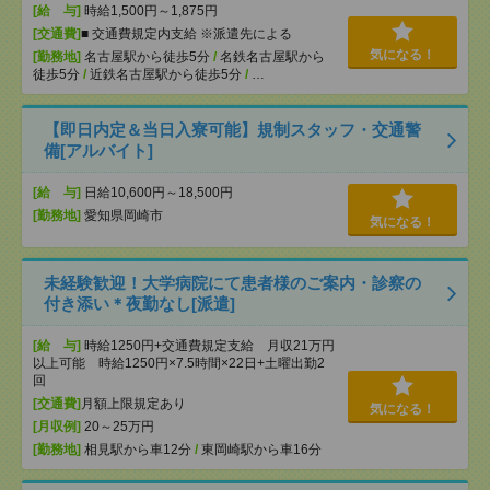
[給 与]
時給1,500円～1,875円
[交通費]
■ 交通費規定内支給 ※派遣先による
気になる！
[勤務地]
名古屋駅から徒歩5分
/
名鉄名古屋駅から
徒歩5分
/
近鉄名古屋駅から徒歩5分
/
…
【即日内定＆当日入寮可能】規制スタッフ・交通警
備[アルバイト]
[給 与]
日給10,600円～18,500円
[勤務地]
愛知県岡崎市
気になる！
未経験歓迎！大学病院にて患者様のご案内・診察の
付き添い＊夜勤なし[派遣]
[給 与]
時給1250円+交通費規定支給 月収21万円
以上可能 時給1250円×7.5時間×22日+土曜出勤2
回
[交通費]
月額上限規定あり
気になる！
[月収例]
20～25万円
[勤務地]
相見駅から車12分
/
東岡崎駅から車16分