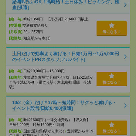
給与即払いOK！高時給！土日休み！ピッキング、検
査[派遣]
[給 与]
時給1350円 【月収例】216000円以上
[交通費]
交通費支給有り
[月収例]
20～25万円
気になる！
[勤務地]
知立駅から車1分
土日だけで効率よく稼げる！日給1万円～1万5,000円
のイベントPRスタッフ[アルバイト]
[給 与]
日給10,000円～15,000円
[勤務地]
愛知県名古屋市千種区今池3丁目12-21ほそ
ぐち今池ビル4F（最寄り駅：東山線/桜通線 今池
気になる！
駅）
10/2（金）だけ＊17時～短時間！サクッと稼げる・
イベント設営/日給6,400[派遣]
[給 与]
時給1600円（一律交通費込）【収入例】
日給6,400円 時給1600円×4時間
[勤務地]
国府(愛知県)駅から車9分
/
豊川駅から車19
気になる！