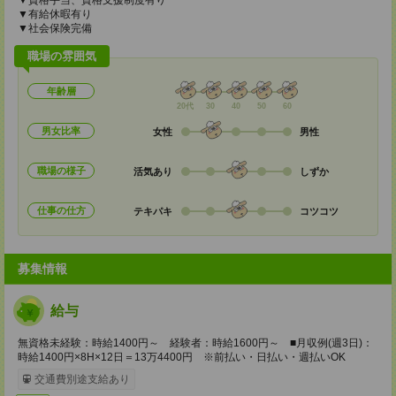
▼資格手当、資格支援制度有り
▼有給休暇有り
▼社会保険完備
職場の雰囲気
年齢層
20代
30
40
50
60
男女比率
女性
男性
職場の様子
活気あり
しずか
仕事の仕方
テキパキ
コツコツ
募集情報
給与
無資格未経験：時給1400円～ 経験者：時給1600円～ ■月収例(週3日)：
時給1400円×8H×12日＝13万4400円 ※前払い・日払い・週払いOK
交通費別途支給あり