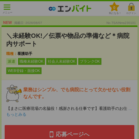
0
メニュー
気になる！
ログイン
NEW
掲載日 :2026
/
08
/
07
No.TSAINms230101
＼未経験OK!／伝票や物品の準備など＊病院
内サポート
職種：
看護助手
派遣
職種未経験OK
社会人未経験OK
ブランクOK
WEB登録・面接OK
業務はシンプル、でも病院にとって欠かせない役割
なんです。
【まさに医療現場の名脇役！感謝される仕事です】看護助手のお仕
...
もっとみる
応募ページへ