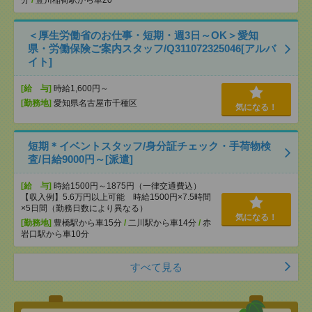
分
/
豊川稲荷駅から車20
＜厚生労働省のお仕事・短期・週3日～OK＞愛知
県・労働保険ご案内スタッフ/Q311072325046[アルバ
イト]
[給 与]
時給1,600円～
[勤務地]
愛知県名古屋市千種区
気になる！
短期＊イベントスタッフ/身分証チェック・手荷物検
査/日給9000円～[派遣]
[給 与]
時給1500円～1875円（一律交通費込）
【収入例】5.6万円以上可能 時給1500円×7.5時間
×5日間（勤務日数により異なる）
気になる！
[勤務地]
豊橋駅から車15分
/
二川駅から車14分
/
赤
岩口駅から車10分
すべて見る