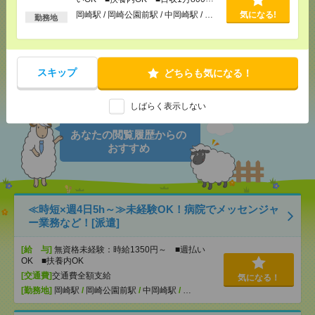
以上
岡崎駅 / 岡崎公園前駅 / 中岡崎駅 / …
気になる!
勤務地
メール
LINE
で送る
で送る
スキップ
どちらも気になる！
シェア
ツイート
ブックマーク
しばらく表示しない
あなたの閲覧履歴からの
おすすめ
≪時短×週4日5h～≫未経験OK！病院でメッセンジャ
ー業務など！[派遣]
[給 与]
無資格未経験：時給1350円～ ■週払い
OK ■扶養内OK
[交通費]
交通費全額支給
気になる！
[勤務地]
岡崎駅
/
岡崎公園前駅
/
中岡崎駅
/
…