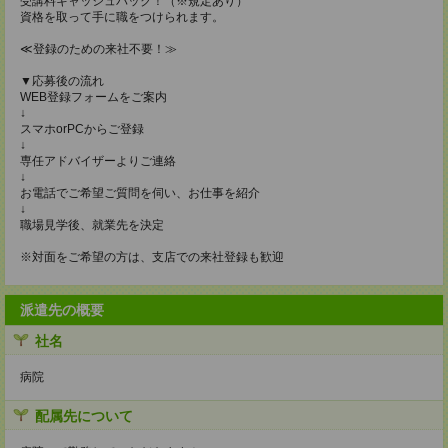
受講料キャッシュバック！（※規定あり）
資格を取って手に職をつけられます。
≪登録のための来社不要！≫
▼応募後の流れ
WEB登録フォームをご案内
↓
スマホorPCからご登録
↓
専任アドバイザーよりご連絡
↓
お電話でご希望ご質問を伺い、お仕事を紹介
↓
職場見学後、就業先を決定
※対面をご希望の方は、支店での来社登録も歓迎
派遣先の概要
社名
病院
配属先について