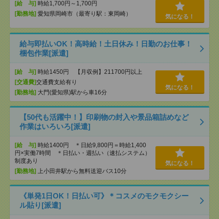
[給 与]
時給1,700円～1,700円
[勤務地]
愛知県岡崎市（最寄り駅：東岡崎）
気になる！
給与即払いOK！高時給！土日休み！日勤のお仕事！
梱包作業[派遣]
[給 与]
時給1450円 【月収例】211700円以上
[交通費]
交通費支給有り
気になる！
[勤務地]
大門(愛知県)駅から車16分
【50代も活躍中！】印刷物の封入や景品箱詰めなど
作業はいろいろ[派遣]
[給 与]
時給1400円 ＊日給9,800円＝時給1,400
円×実働7時間 ＊日払い・週払い（速払システム）
制度あり
気になる！
[勤務地]
上小田井駅から無料送迎バス10分
《単発1日OK！日払い可》＊コスメのモクモクシー
ル貼り[派遣]