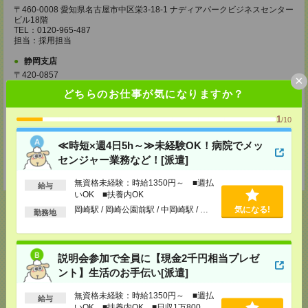
〒460-0008 愛知県名古屋市中区栄3-18-1 ナディアパークビジネスセンター
ビル18階
TEL：0120-965-487
担当：採用担当
静岡支店
〒420-0857
×
静岡県静岡市葵区御幸町５-９ 静岡フコク生命ビル７階
どちらのお仕事が気になりますか？
TEL：0120-965-487
担当：採用担当
1
/10
四日市支店
三重県四日市市鵜の森1-1-19
≪時短×週4日5h～≫未経験OK！病院でメッ
太平洋鵜の森ビル3階
センジャー業務など！[派遣]
TEL：0120-965-487
担当：採用担当
無資格未経験：時給1350円～ ■週払
給与
いOK ■扶養内OK
岡崎駅 / 岡崎公園前駅 / 中岡崎駅 / …
気になる!
勤務地
応募ページへ
説明会参加で全員に【現金2千円相当プレゼ
ント】生活のお手伝い[派遣]
気になる！
無資格未経験：時給1350円～ ■週払
給与
いOK ■扶養内OK ■日収1万800円