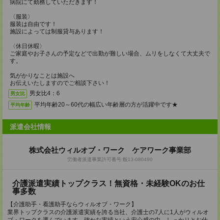
病院にて勤務していただきます！
〈服装〉
服装は自由です！
施設によっては制服貸与あります！
〈休日休暇〉
ご家庭やお子さんの予定などで出勤が難しい場合、ムリをしなくて大丈夫で
す。
気がかりなことは施設へ
お伝えいたしますのでご相談下さい！
男女比4：6
男女比
平均年齢20～60代の幅広い年齢層の方が活躍中です★
平均年齢
派遣会社情報
株式会社ウィルオブ・ワーク ケアワーク事業部
労働者派遣事業許可番号:般13‐080490
介護派遣実績トップクラス！無資格・未経験OKのお仕
事多数
【介護助手・看護助手ならウィルオブ・ワーク】
業界トップクラスの介護派遣実績を誇る当社、介護士の7人に1人がウィルオ