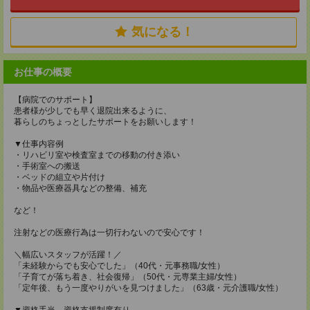
気になる！
お仕事の概要
【病院でのサポート】
患者様が少しでも早く退院出来るように、
暮らしのちょっとしたサポートをお願いします！
▼仕事内容例
・リハビリ室や検査室までの移動の付き添い
・手術室への搬送
・ベッドの組立や片付け
・物品や医療器具などの整備、補充
など！
注射などの医療行為は一切行わないので安心です！
＼幅広いスタッフが活躍！／
「未経験からでも安心でした」（40代・元事務職/女性）
「子育てが落ち着き、社会復帰」（50代・元専業主婦/女性）
「定年後、もう一度やりがいを見つけました」（63歳・元介護職/女性）