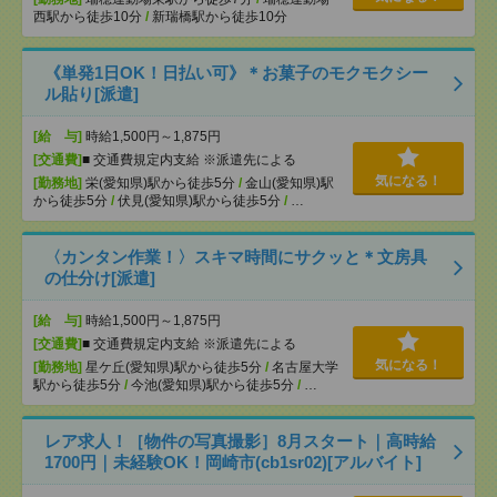
西駅から徒歩10分
/
新瑞橋駅から徒歩10分
《単発1日OK！日払い可》＊お菓子のモクモクシー
ル貼り[派遣]
[給 与]
時給1,500円～1,875円
[交通費]
■ 交通費規定内支給 ※派遣先による
気になる！
[勤務地]
栄(愛知県)駅から徒歩5分
/
金山(愛知県)駅
から徒歩5分
/
伏見(愛知県)駅から徒歩5分
/
…
〈カンタン作業！〉スキマ時間にサクッと＊文房具
の仕分け[派遣]
[給 与]
時給1,500円～1,875円
[交通費]
■ 交通費規定内支給 ※派遣先による
気になる！
[勤務地]
星ケ丘(愛知県)駅から徒歩5分
/
名古屋大学
駅から徒歩5分
/
今池(愛知県)駅から徒歩5分
/
…
レア求人！［物件の写真撮影］8月スタート｜高時給
1700円｜未経験OK！岡崎市(cb1sr02)[アルバイト]