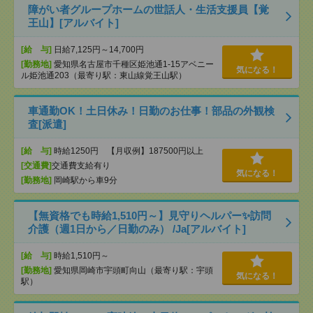
障がい者グループホームの世話人・生活支援員【覚
王山】[アルバイト]
[給 与]
日給7,125円～14,700円
[勤務地]
愛知県名古屋市千種区姫池通1-15アベニー
気になる！
ル姫池通203（最寄り駅：東山線覚王山駅）
車通勤OK！土日休み！日勤のお仕事！部品の外観検
査[派遣]
[給 与]
時給1250円 【月収例】187500円以上
[交通費]
交通費支給有り
気になる！
[勤務地]
岡崎駅から車9分
【無資格でも時給1,510円～】見守りヘルパー✨訪問
介護（週1日から／日勤のみ） /Ja[アルバイト]
[給 与]
時給1,510円～
[勤務地]
愛知県岡崎市宇頭町向山（最寄り駅：宇頭
気になる！
駅）