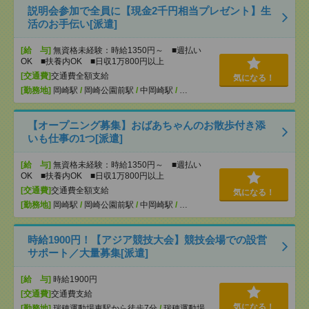
説明会参加で全員に【現金2千円相当プレゼント】生
活のお手伝い[派遣]
[給 与]
無資格未経験：時給1350円～ ■週払い
OK ■扶養内OK ■日収1万800円以上
[交通費]
交通費全額支給
気になる！
[勤務地]
岡崎駅
/
岡崎公園前駅
/
中岡崎駅
/
…
【オープニング募集】おばあちゃんのお散歩付き添
いも仕事の1つ[派遣]
[給 与]
無資格未経験：時給1350円～ ■週払い
OK ■扶養内OK ■日収1万800円以上
[交通費]
交通費全額支給
気になる！
[勤務地]
岡崎駅
/
岡崎公園前駅
/
中岡崎駅
/
…
時給1900円！【アジア競技大会】競技会場での設営
サポート／大量募集[派遣]
[給 与]
時給1900円
[交通費]
交通費支給
気になる！
[勤務地]
瑞穂運動場東駅から徒歩7分
/
瑞穂運動場