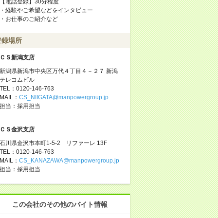
【電話登録】30分程度
・経験やご希望などをインタビュー
・お仕事のご紹介など
登録場所
ＣＳ新潟支店
新潟県新潟市中央区万代４丁目４－２７ 新潟
テレコムビル
TEL：0120-146-763
MAIL：
CS_NIIGATA@manpowergroup.jp
担当：採⽤担当
ＣＳ金沢支店
石川県金沢市本町1-5-2 リファーレ 13F
TEL：0120-146-763
MAIL：
CS_KANAZAWA@manpowergroup.jp
担当：採用担当
この会社のその他のバイト情報