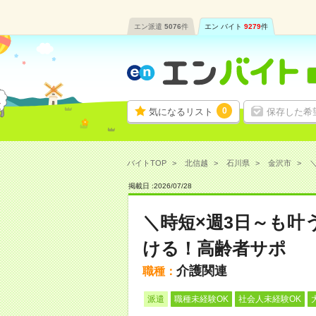
エン派遣
5076
件
エン バイト
9279
件
0
気になるリスト
保存した希
バイトTOP
北信越
石川県
金沢市
掲載日 :
2026
/
07
/
28
＼時短×週3日～も叶
ける！高齢者サポ
介護関連
職種：
派遣
職種未経験OK
社会人未経験OK