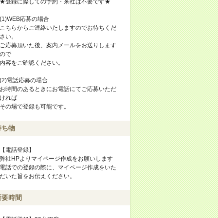
★登録に際しての予約・来社は不要です★
(1)WEB応募の場合
こちらからご連絡いたしますのでお待ちくだ
さい。
ご応募頂いた後、案内メールをお送りします
ので
内容をご確認ください。
(2)電話応募の場合
お時間のあるときにお電話にてご応募いただ
ければ
その場で登録も可能です。
持ち物
【電話登録】
弊社HPよりマイページ作成をお願いします
電話での登録の際に、マイページ作成をいた
だいた旨をお伝えください。
所要時間