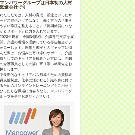
マンパワーグループは⽇本初の⼈材
派遣会社です
わたしたちは、人材の育成・派遣といったサ
ービス提供だけではなく、働く方々の『働き
やすい環境を整えること』『長期就労につな
がるサポート』に力を入れています。
2023年現在、全国34拠点に介護専門支店を展
開。介護の現場を理解している専任担当がフ
ォローします。理想と現実とのギャップに悩
んだ際は、お悩みに寄り添いサポート。介護
職としてのキャリアを積みたい方には、理想
の介護職員としての姿に寄り添い就業先をお
探しします。
中長期的なキャリアパス形成のための資格取
得支援制度、仕事に活かせる知識を身に付け
るためのオンライントレーニングもご用意！
ぴったりな職場に出会うなら、マンパワーグ
ループを是非お選びください！