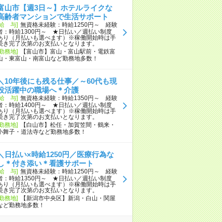
富山市【週3日～】ホテルライクな
高齢者マンションで生活サポート
[給 与]
無資格未経験：時給1250円～ 経験
者：時給1300円～ ★日払い／週払い制度
あり（月払いも選べます）※稼働開始時は手
続き完了次第のお支払いとなります。
[勤務地]
【富山市】富山・富山駅前・電鉄富
山・東富山・南富山など勤務地多数！
＼10年後にも残る仕事／～60代も現
役活躍中の職場へ＊介護
[給 与]
無資格未経験：時給1350円～ 経験
者：時給1400円～ ★日払い／週払い制度
あり（月払いも選べます）※稼働開始時は手
続き完了次第のお支払いとなります。
[勤務地]
【白山市】松任・加賀笠間・鶴来・
小舞子・道法寺など勤務地多数！
＼日払い×時給1250円／医療行為な
し＊付き添い＊看護サポート
[給 与]
無資格未経験：時給1250円～ 経験
者：時給1350円～ ★日払い／週払い制度
あり（月払いも選べます）※稼働開始時は手
続き完了次第のお支払いとなります。
[勤務地]
【新潟市中央区】新潟・白山・関屋
など勤務地多数！