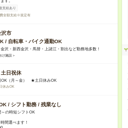
ります。
途支給あり
費全額支給※規定有
金沢市
K / 自転車・バイク通勤OK
】金沢・新西金沢・馬替・上諸江・割出など勤務地多数！
向け施設＞
/ 土日祝休
日OK（月～金） ★土日休みOK
日休みOK
K / シフト勤務 / 残業なし
間～の時短シフトOK
ト時間選べます！
00