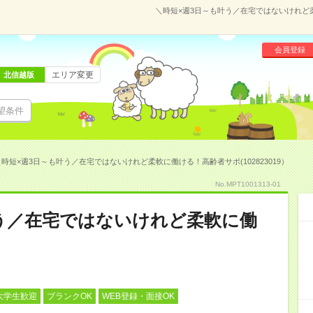
＼時短×週3日～も叶う／在宅ではないけれど柔
会員登録
エリア変更
北信越版
望条件
＼時短×週3日～も叶う／在宅ではないけれど柔軟に働ける！高齢者サポ(102823019）
No.MPT1001313-01
う／在宅ではないけれど柔軟に働
大学生歓迎
ブランクOK
WEB登録・面接OK