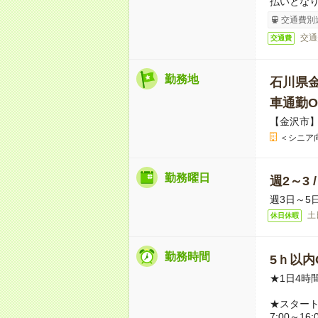
払いとな
交通費別
交通
交通費
勤務地
石川県
車通勤O
【金沢市
＜シニア
勤務曜日
週2～3 
週3日～5
土
休日休暇
勤務時間
5ｈ以内O
★1日4時
★スター
7:00～16: