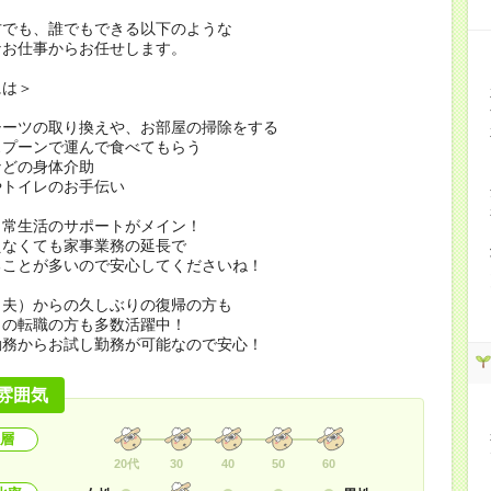
方でも、誰でもできる以下のような
なお仕事からお任せします。
には＞
シーツの取り換えや、お部屋の掃除をする
スプーンで運んで食べてもらう
などの身体介助
やトイレのお手伝い
日常生活のサポートがメイン！
えなくても家事業務の延長で
ることが多いので安心してくださいね！
（夫）からの久しぶりの復帰の方も
らの転職の方も多数活躍中！
勤務からお試し勤務が可能なので安心！
雰囲気
層
20代
30
40
50
60