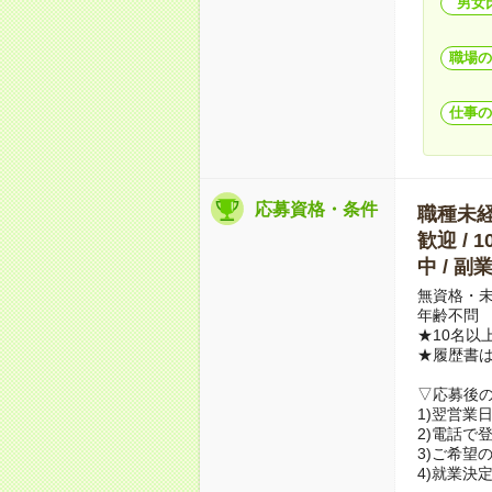
男女
職場の
仕事の
応募資格・条件
職種未経験
歓迎 / 
中 / 
無資格・未
年齢不問
★10名以
★履歴書
▽応募後
1)翌営業
2)電話で
3)ご希望
4)就業決