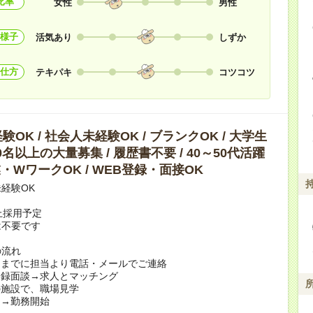
比率
女性
男性
様子
活気あり
しずか
仕方
テキパキ
コツコツ
OK / 社会人未経験OK / ブランクOK / 大学生
10名以上の大量募集 / 履歴書不要 / 40～50代活躍
副業・WワークOK / WEB登録・面接OK
経験OK
上採用予定
は不要です
の流れ
日までに担当より電話・メールでご連絡
登録面談→求人とマッチング
の施設で、職場見学
定→勤務開始