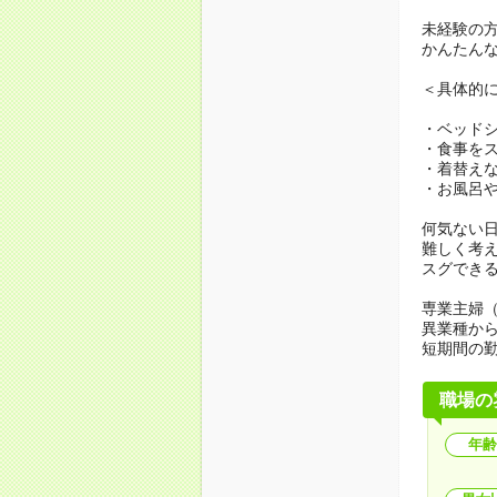
未経験の
かんたん
＜具体的
・ベッド
・食事を
・着替え
・お風呂
何気ない
難しく考
スグでき
専業主婦
異業種か
短期間の
職場の
年齢