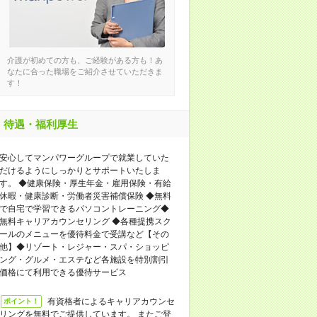
介護が初めての方も、ご経験がある方も！あ
なたに合った職場をご紹介させていただきま
す！
待遇・福利厚生
安⼼してマンパワーグループで就業していた
だけるようにしっかりとサポートいたしま
す。 ◆健康保険・厚⽣年⾦・雇⽤保険・有給
休暇・健康診断・労働者災害補償保険 ◆無料
で⾃宅で学習できるパソコントレーニング◆
無料キャリアカウンセリング ◆各種提携スク
ールのメニューを優待料⾦で受講など【その
他】◆リゾート・レジャー・スパ・ショッピ
ング・グルメ・エステなど各施設を特別割引
価格にて利⽤できる優待サービス
有資格者によるキャリアカウンセ
ポイント！
リングを無料でご提供しています。 またご登