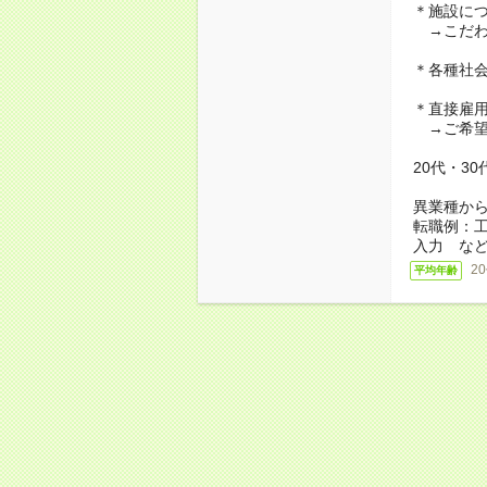
＊施設に
→こだわ
＊各種社
＊直接雇
→ご希望
20代・3
異業種か
転職例：
入力 な
2
平均年齢