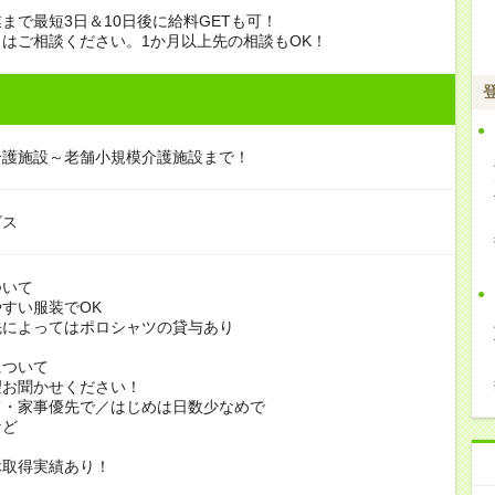
まで最短3日＆10日後に給料GETも可！
はご相談ください。1か月以上先の相談もOK！
介護施設～老舗小規模介護施設まで！
ビス
ついて
すい服装でOK
よってはポロシャツの貸与あり
について
お聞かせください！
家事優先で／はじめは日数少なめで
ど
休取得実績あり！