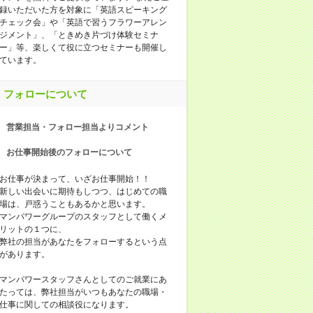
録いただいた⽅を対象に「英語スピーキング
チェック会」や「英語で習うフラワーアレン
ジメント」、「ときめき⽚づけ体験セミナ
ー」等、楽しくて役に⽴つセミナーも開催し
ています。
フォローについて
営業担当・フォロー担当よりコメント
お仕事開始後のフォローについて
お仕事が決まって、いざお仕事開始！！
新しい出会いに期待もしつつ、はじめての職
場は、戸惑うこともあるかと思います。
マンパワーグループのスタッフとして働くメ
リットの１つに、
弊社の担当があなたをフォローするという点
があります。
マンパワースタッフさんとしてのご就業にあ
たっては、弊社担当がいつもあなたの職場・
仕事に関しての相談役になります。