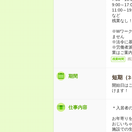
9:00～17:
11:00～19
など
残業なし
※Wワーク
ません
※法令に基
※労働者
業はご案
残
残業時間
期間
短期（3
開始日は
けます！
仕事内容
＊入居者
お年寄り
おじいち
施設での