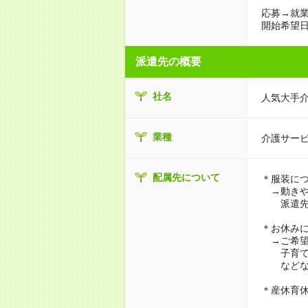
応募→就業
開始希望日
派遣先の概要
社名
人気大手
業種
介護サー
配属先について
＊服装に
→動きや
派遣先に
＊お休み
→ご希望
子育て・
などな
＊産休育