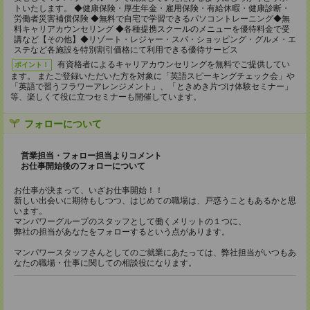
トいたします。 ◆健康保険・厚⽣年⾦・雇⽤保険・有給休暇・健康診断・
労働者災害補償保険 ◆無料で⾃宅で学習できるパソコントレーニング◆無
料キャリアカウンセリング ◆各種提携スクールのメニューを優待料⾦で受
講など【その他】◆リゾート・レジャー・スパ・ショッピング・グルメ・エ
ステなど各施設を特別割引価格にて利⽤できる優待サービス
有資格者によるキャリアカウンセリングを無料でご提供してい
ポイント！
ます。 またご登録いただいた⽅を対象に「英語スピーキングチェック会」や
「英語で習うフラワーアレンジメント」、「ときめき⽚づけ体験セミナー」
等、楽しくて役に⽴つセミナーも開催しています。
フォローについて
営業担当・フォロー担当よりコメント
お仕事開始後のフォローについて
お仕事が決まって、いざお仕事開始！！
新しい出会いに期待もしつつ、はじめての職場は、戸惑うこともあるかと思
います。
マンパワーグループのスタッフとして働くメリットの１つに、
弊社の担当があなたをフォローするという点があります。
マンパワースタッフさんとしてのご就業にあたっては、弊社担当がいつもあ
なたの職場・仕事に関しての相談役になります。