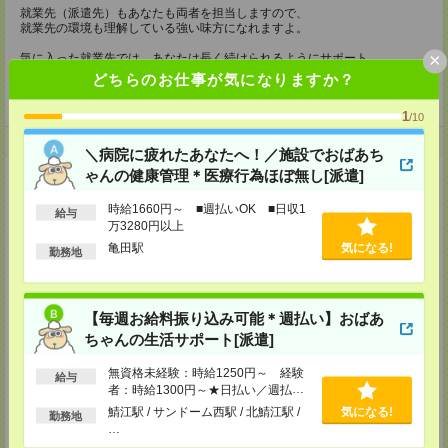
就業先（派遣先）もあなたも両者を担当しますので、
就業先の環境も理解している強い味方になれますよ。
×
気に入った就業先では、あなたは長く続けられるようにサポート
困ったことがあれば、就業先との間に立って解決に向けて調整をしたり
どちらのお仕事が気になりますか？
お電話やメール・対面など あなたに合ったツールでコミュニケーションを
とってまいります！
1
/10
登録について
＼病院に疲れたあなたへ！／施設でおばあち
ゃんの健康管理＊医療行為ほぼ無し[派遣]
【電話登録】
来社不要！30分程度のお電話で登録が完了いたします。
時給1660円～ ■週払いOK ■日収1
給与
★登録に際しての予約・来社は不要です★
万3280円以上
亀田駅
気になる!
勤務地
(1)WEB応募の場合
こちらからご連絡いたしますのでお待ちください。
ご応募頂いた後、案内メールをお送りしますので
内容をご確認ください。
【毎週お給料振り込み可能＊週払い】おばあ
(2)電話応募の場合
ちゃんの生活サポート[派遣]
お時間のあるときにお電話にてご応募いただければ
その場で登録も可能です。
無資格未経験：時給1250円～ 経験
給与
持ち物
者：時給1300円～★日払い／週払い
制度あり（月払いも選べます）※稼働
鯖江駅 / サンドーム西駅 / 北鯖江駅 /
気になる!
勤務地
【電話登録】
開始時は手続き完了次第のお支払いと
…
弊社HPよりマイページ作成をお願いします
なります。