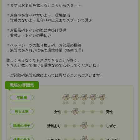
＊まずはお名前を覚えるところからスタート
＊お食事を食べやすいよう、環境整備
→誤嚥のないよう見守りや口元までスプーンで運ぶ
＊お風呂やトイレの際に声掛け誘導
→着替え・トイレの手伝い
＊ベッドシーツの取り換えや、お部屋の掃除
→施設内をきれいに保つ環境整備（衛生管理）
難しく考えなくてもスグできることが多く、
きちんと教えて頂ける環境なので安心してくださいね！
（ご経験や施設形態によっては異なることもございます）
職場の雰囲気
年齢層
20代
30
40
50
60
男女比率
女性
男性
職場の様子
活気あり
しずか
仕事の仕方
テキパキ
コツコツ