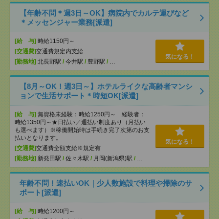
【年齢不問＊週3日～OK】病院内でカルテ運びなど
＊メッセンジャー業務[派遣]
[給 与]
時給1150円～
[交通費]
交通費規定内支給
気になる！
[勤務地]
北長野駅
/
今井駅
/
豊野駅
/
…
【8月～OK！週3日～】ホテルライクな高齢者マンシ
ョンで生活サポート＊時短OK[派遣]
[給 与]
無資格未経験：時給1250円～ 経験者：
時給1350円～★日払い／週払い制度あり（月払い
も選べます）※稼働開始時は手続き完了次第のお支
払いとなります。
気になる！
[交通費]
交通費全額支給※規定有
[勤務地]
新発田駅
/
佐々木駅
/
月岡(新潟県)駅
/
…
年齢不問！速払いOK｜少人数施設で料理や掃除のサ
ポート[派遣]
[給 与]
時給1200円～