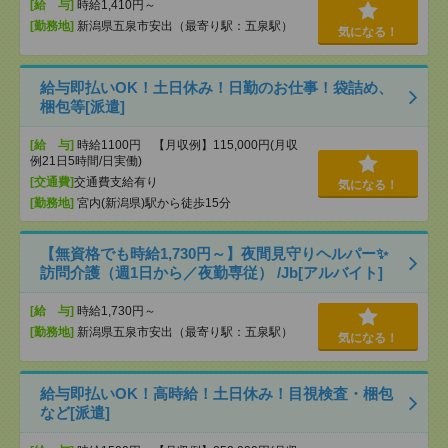
[給 与]
時給1,410円～
[勤務地]
新潟県五泉市安出（最寄り駅：五泉駅）
気になる！
給与即払いOK！土日休み！日勤のお仕事！袋詰め、
梱包等[派遣]
[給 与]
時給1100円 【月収例】115,000円(月収
例21日5時間/日実働)
[交通費]
交通費支給有り
気になる！
[勤務地]
宮内(新潟県)駅から徒歩15分
【無資格でも時給1,730円～】夜間見守りヘルパー✨
訪問介護（週1日から／夜勤専従） /Jb[アルバイト]
[給 与]
時給1,730円～
[勤務地]
新潟県五泉市安出（最寄り駅：五泉駅）
気になる！
給与即払いOK！高時給！土日休み！目視検査・梱包
など[派遣]