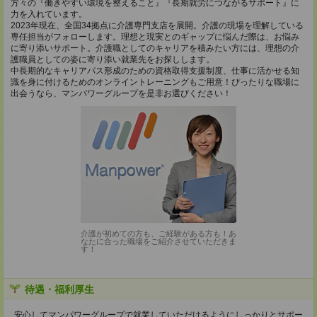
方々の『働きやすい環境を整えること』『長期就労につながるサポート』に
力を入れています。
2023年現在、全国34拠点に介護専門支店を展開。介護の現場を理解している
専任担当がフォローします。理想と現実とのギャップに悩んだ際は、お悩み
に寄り添いサポート。介護職としてのキャリアを積みたい方には、理想の介
護職員としての姿に寄り添い就業先をお探しします。
中長期的なキャリアパス形成のための資格取得支援制度、仕事に活かせる知
識を身に付けるためのオンライントレーニングもご用意！ぴったりな職場に
出会うなら、マンパワーグループを是非お選びください！
介護が初めての方も、ご経験がある方も！あ
なたに合った職場をご紹介させていただきま
す！
待遇・福利厚生
安⼼してマンパワーグループで就業していただけるようにしっかりとサポー