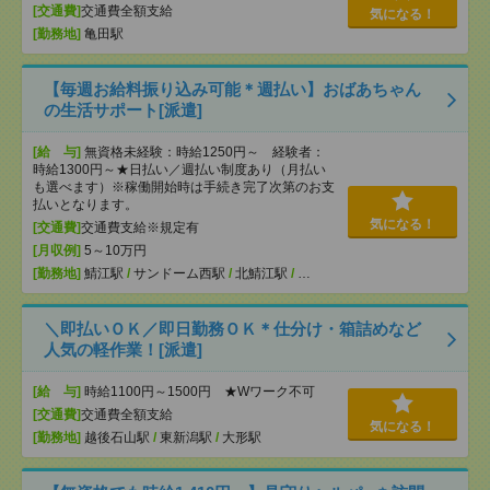
[交通費]
交通費全額支給
気になる！
[勤務地]
亀田駅
【毎週お給料振り込み可能＊週払い】おばあちゃん
の生活サポート[派遣]
[給 与]
無資格未経験：時給1250円～ 経験者：
時給1300円～★日払い／週払い制度あり（月払い
も選べます）※稼働開始時は手続き完了次第のお支
払いとなります。
気になる！
[交通費]
交通費支給※規定有
[月収例]
5～10万円
[勤務地]
鯖江駅
/
サンドーム西駅
/
北鯖江駅
/
…
＼即払いＯＫ／即日勤務ＯＫ＊仕分け・箱詰めなど
人気の軽作業！[派遣]
[給 与]
時給1100円～1500円 ★Wワーク不可
[交通費]
交通費全額支給
気になる！
[勤務地]
越後石山駅
/
東新潟駅
/
大形駅