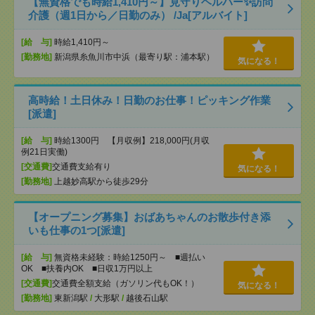
【無資格でも時給1,410円～】見守りヘルパー✨訪問
介護（週1日から／日勤のみ） /Ja[アルバイト]
[給 与]
時給1,410円～
[勤務地]
新潟県糸魚川市中浜（最寄り駅：浦本駅）
気になる！
高時給！土日休み！日勤のお仕事！ピッキング作業
[派遣]
[給 与]
時給1300円 【月収例】218,000円(月収
例21日実働)
[交通費]
交通費支給有り
気になる！
[勤務地]
上越妙高駅から徒歩29分
【オープニング募集】おばあちゃんのお散歩付き添
いも仕事の1つ[派遣]
[給 与]
無資格未経験：時給1250円～ ■週払い
OK ■扶養内OK ■日収1万円以上
[交通費]
交通費全額支給（ガソリン代もOK！）
気になる！
[勤務地]
東新潟駅
/
大形駅
/
越後石山駅