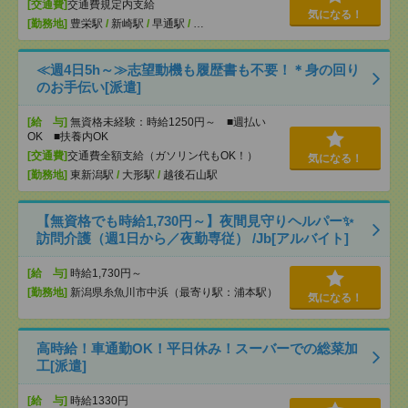
[交通費]
交通費規定内支給
気になる！
[勤務地]
豊栄駅
/
新崎駅
/
早通駅
/
…
≪週4日5h～≫志望動機も履歴書も不要！＊身の回り
のお手伝い[派遣]
[給 与]
無資格未経験：時給1250円～ ■週払い
OK ■扶養内OK
[交通費]
交通費全額支給（ガソリン代もOK！）
気になる！
[勤務地]
東新潟駅
/
大形駅
/
越後石山駅
【無資格でも時給1,730円～】夜間見守りヘルパー✨
訪問介護（週1日から／夜勤専従） /Jb[アルバイト]
[給 与]
時給1,730円～
[勤務地]
新潟県糸魚川市中浜（最寄り駅：浦本駅）
気になる！
高時給！車通勤OK！平日休み！スーバーでの総菜加
工[派遣]
[給 与]
時給1330円