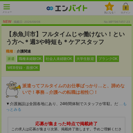
0
メニュー
気になる！
ログイン
NEW
掲載日 :2026
/
08
/
08
No.MPT967457-23
【糸魚川市】フルタイムじゃ働けない！とい
う方へ＊週3や時短も＊ケアスタッフ
職種：
介護関連
派遣
職種未経験OK
社会人未経験OK
大学生歓迎
ブランクOK
WEB登録・面接OK
派遣ってフルタイムのお仕事ばっかり…と、諦めな
いで！事務→介護への転職は相性〇！
▼介護施設は全国各地にあり、24時間体制でスタッフが常駐。だ
...も
っとみる
応募が集まった時点で掲載終了
この求人は応募が集まり次第、掲載終了致します。予めご理解くださ