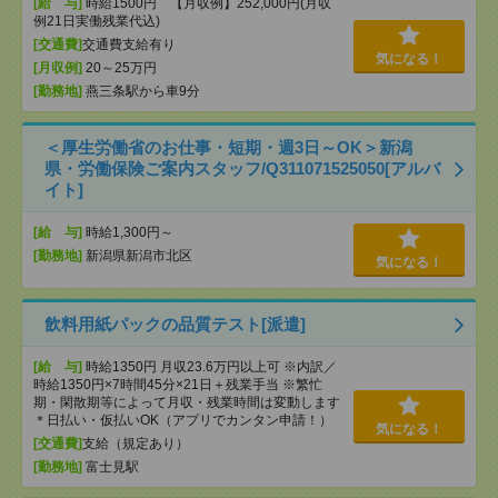
[給 与]
時給1500円 【月収例】252,000円(月収
例21日実働残業代込)
[交通費]
交通費支給有り
気になる！
[月収例]
20～25万円
[勤務地]
燕三条駅から車9分
＜厚生労働省のお仕事・短期・週3日～OK＞新潟
県・労働保険ご案内スタッフ/Q311071525050[アルバ
イト]
[給 与]
時給1,300円～
[勤務地]
新潟県新潟市北区
気になる！
飲料用紙パックの品質テスト[派遣]
[給 与]
時給1350円 月収23.6万円以上可 ※内訳／
時給1350円×7時間45分×21日＋残業手当 ※繁忙
期・閑散期等によって月収・残業時間は変動します
＊日払い・仮払いOK（アプリでカンタン申請！）
気になる！
[交通費]
支給（規定あり）
[勤務地]
富士見駅