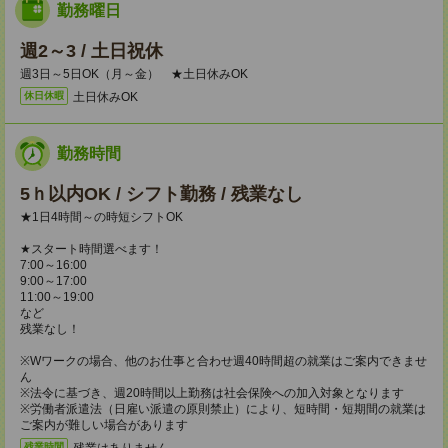
勤務曜日
週2～3 / 土日祝休
週3日～5日OK（月～金） ★土日休みOK
土日休みOK
休日休暇
勤務時間
5ｈ以内OK / シフト勤務 / 残業なし
★1日4時間～の時短シフトOK
★スタート時間選べます！
7:00～16:00
9:00～17:00
11:00～19:00
など
残業なし！
※Wワークの場合、他のお仕事と合わせ週40時間超の就業はご案内できませ
ん
※法令に基づき、週20時間以上勤務は社会保険への加入対象となります
※労働者派遣法（日雇い派遣の原則禁止）により、短時間・短期間の就業は
ご案内が難しい場合があります
残業はありません。
残業時間