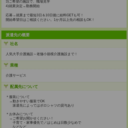
3)ご希望の施設で、職場見学
4)就業決定→勤務開始
応募→就業まで最短3日＆10日後に給料GETも可！
開始希望日はご相談ください。1か月以上先の相談もOK！
派遣先の概要
社名
人気大手介護施設～老舗小規模介護施設まで！
業種
介護サービス
配属先について
＊服装について
→動きやすい服装でOK
派遣先によってはポロシャツの貸与あり
＊お休みについて
→ご希望お聞かせください！
子育て・家事優先で／はじめは日数少なめで
などなど