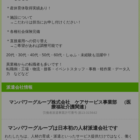
＊産休育休取得実績あり！
＊施設について
→こだわりは担当にお申し付けください！
＊各種社会保険完備
＊直接雇用への切り替え
→ご希望があれば調整可能です
20代・30代・40代・50代・60代・しゅふ・未経験も活躍中！
異業種からの転職者も多いです！
転職例：工場・物流・接客・イベントスタッフ・事務・軽作業・データ入
力 などなど
派遣会社情報
マンパワーグループ株式会社 ケアサービス事業部 （医
療福祉介護関連）
労働者派遣事業許可番号:派13-315642
マンパワーグループは⽇本初の⼈材派遣会社です
わたしたちは、人材の育成・派遣といったサービス提供だけではなく、働く