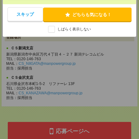
電話での登録の際に、マイページ作成をいただいた旨をお伝えください。
所要時間
スキップ
どちらも気になる！
【電話登録】30分程度
・経験やご希望などをインタビュー
・お仕事のご紹介など
しばらく表示しない
登録場所
ＣＳ新潟支店
新潟県新潟市中央区万代４丁目４－２７ 新潟テレコムビル
TEL：0120-146-763
MAIL：
CS_NIIGATA@manpowergroup.jp
担当：採⽤担当
ＣＳ金沢支店
石川県金沢市本町1-5-2 リファーレ 13F
TEL：0120-146-763
MAIL：
CS_KANAZAWA@manpowergroup.jp
担当：採用担当
応募ページへ