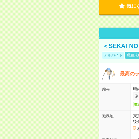
気に
＜SEKAI 
アルバイト
職種未
最高のラ
時
給与
交
東
勤務地
後