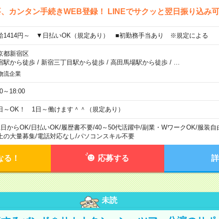
、カンタン手続きWEB登録！ LINEでサクッと翌日振り込み
給1414円～ ▼日払いOK（規定あり） ■初勤務手当あり ※規定による
京都新宿区
宿駅から徒歩
/
新宿三丁目駅から徒歩
/
高田馬場駅から徒歩
/
…
物流企業
00～18:00
日～OK！ 1日～働けます＾＾（規定あり）
1日からOK
/
日払いOK
/
履歴書不要
/
40～50代活躍中
/
副業・WワークOK
/
服装自
上の大量募集
/
電話対応なし
/
パソコンスキル不要
なる！
応募する
詳
未読