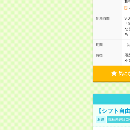
相
9:
勤務時間
「
な
も
【
期間
履
特徴
不
気に
【シフト自由
派遣
職種未経験O