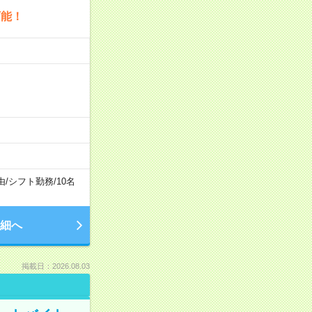
可能！
由
/
シフト勤務
/
10名
細へ
掲載日：2026.08.03