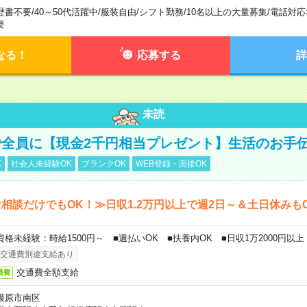
歴書不要
/
40～50代活躍中
/
服装自由
/
シフト勤務
/
10名以上の大量募集
/
電話対応
要
なる！
応募する
詳
未読
全員に【現金2千円相当プレゼント】生活のお手
K
社会人未経験OK
ブランクOK
WEB登録・面接OK
相談だけでもOK！≫日収1.2万円以上で週2日～＆土日休みも
資格未経験：時給1500円～ ■週払いOK ■扶養内OK ■日収1万2000円以上
交通費別途支給あり
交通費全額支給
通費
模原市南区