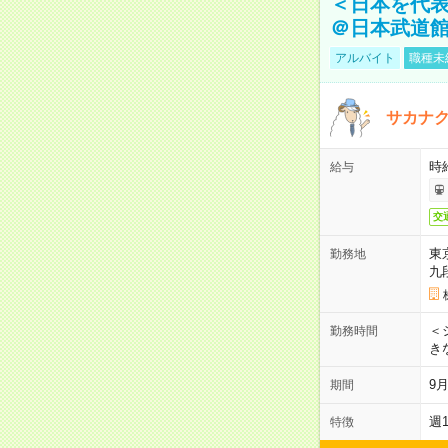
＜日本を代
＠日本武道
アルバイト
職種未
サカナク
時
給与
交
東
勤務地
九
＜シ
勤務時間
き
9
期間
週
特徴