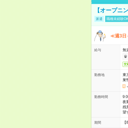
【オープニン
派遣
職種未経験O
≪週3日
無
給与
交
東
勤務地
巣
9:
勤務時間
夜
残
望
【
期間