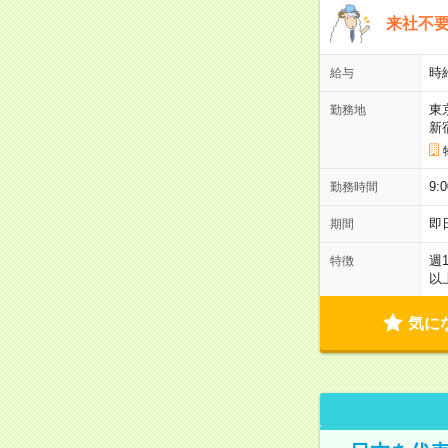
来社不要
時
給与
東
勤務地
新
9:
勤務時間
即
期間
週
特徴
以
気に