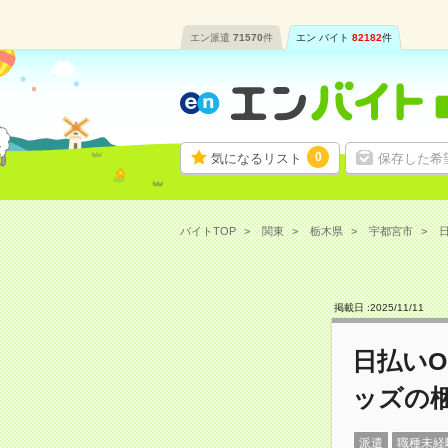
エン派遣
71570
件
エン バイト
82182
件
0
気になるリスト
保存した希
バイトTOP
関東
栃木県
宇都宮市
掲載日 :
2025
/
11
/
11
日払い
ッズの
派遣
職種未経