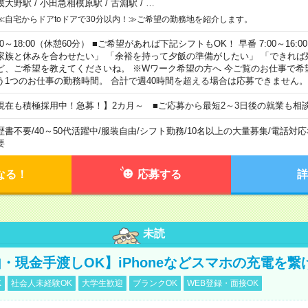
模大野駅
/
小田急相模原駅
/
古淵駅
/
…
≪自宅からドアtoドアで30分以内！≫ご希望の勤務地を紹介します。
00～18:00（休憩60分） ■ご希望があれば下記シフトもOK！ 早番 7:00～16:00 遅
家族と休みを合わせたい」 「余裕を持って夕飯の準備がしたい」 「できれば
ど、ご希望を教えてくださいね。 ※Wワーク希望の方へ 今ご覧のお仕事で希
う1つのお仕事の勤務時間。 合計で週40時間を超える場合は応募できません。
現在も積極採用中！急募！】2カ月～ ■ご応募から最短2～3日後の就業も相
歴書不要
/
40～50代活躍中
/
服装自由
/
シフト勤務
/
10名以上の大量募集
/
電話対応
要
なる！
応募する
詳
未読
・現金手渡しOK】iPhoneなどスマホの充電を繋
K
社会人未経験OK
大学生歓迎
ブランクOK
WEB登録・面接OK