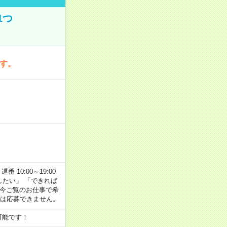
1つ
です。
番 10:00～19:00
がしたい」 「できれば
 今ご覧のお仕事で希
合は応募できません。
可能です！