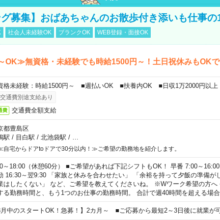
グ募集】おばあちゃんのお散歩付き添いも仕事の
K
社会人未経験OK
ブランクOK
WEB登録・面接OK
～OK≫無資格・未経験でも時給1500円～！土日祝休みもOK
資格未経験：時給1500円～ ■週払いOK ■扶養内OK ■日収1万2000円以上
交通費別途支給あり
交通費全額支給
通費
京都豊島区
鴨駅
/
目白駅
/
北池袋駅
/
…
≪自宅からドアtoドアで30分以内！≫ご希望の勤務地を紹介します。
00～18:00（休憩60分） ■ご希望があれば下記シフトもOK！ 早番 7:00～16:00 遅
勤 16:30～翌9:30 「家族と休みを合わせたい」 「余裕を持って夕飯の準備
業はしたくない」 など、ご希望を教えてくださいね。 ※Wワーク希望の方へ
する勤務時間と、もう1つのお仕事の勤務時間。 合計で週40時間を超える場
8月中のスタートOK！急募！】2カ月～ ■ご応募から最短2～3日後に就業が