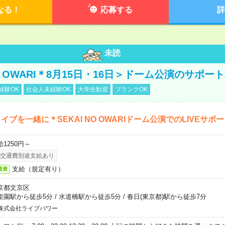
なる！
応募する
詳
未読
NO OWARI＊8月15日・16日＞ドーム公演のサポー
経験OK
社会人未経験OK
大学生歓迎
ブランクOK
イブを一緒に＊SEKAI NO OWARIドーム公演でのLIVEサポ
給1250円～
交通費別途支給あり
支給（規定有り）
通費
京都文京区
楽園駅から徒歩5分
/
水道橋駅から徒歩5分
/
春日(東京都)駅から徒歩7分
株式会社ライブパワー