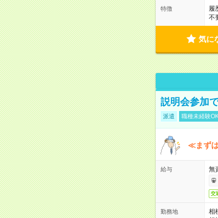
履
特徴
不
気に
説明会参加で
派遣
職種未経験O
≪まずは
無
給与
交
相
勤務地