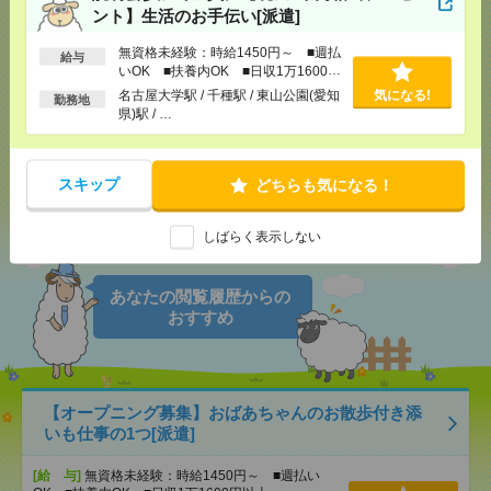
ント】生活のお手伝い[派遣]
無資格未経験：時給1450円～ ■週払
給与
気になる！
電話応募
いOK ■扶養内OK ■日収1万1600円
以上
名古屋大学駅 / 千種駅 / 東山公園(愛知
気になる!
勤務地
県)駅 / …
メール
LINE
で送る
で送る
スキップ
どちらも気になる！
シェア
ツイート
ブックマーク
しばらく表示しない
あなたの閲覧履歴からの
おすすめ
【オープニング募集】おばあちゃんのお散歩付き添
いも仕事の1つ[派遣]
[給 与]
無資格未経験：時給1450円～ ■週払い