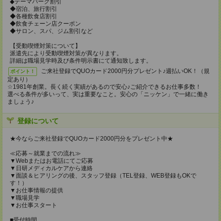
◆テーマパーク割引
◆宿泊、旅行割引
◆各種飲食店割引
◆飲食チェーン店クーポン
◆サロン、スパ、ジム割引など
【受動喫煙対策について】
派遣先により受動喫煙対策が異なります。
詳細は職場見学時及び条件明示書にて通知致します。
ご来社登録でQUOカード2000円分プレゼント♪週払いOK！（規
ポイント！
定あり）
☆1981年創業。長く続く実績があるので安心♪ご紹介できるお仕事多数！
選べる条件が多いって、実は重要なこと。安心の「ニッケン」で一緒に働き
ましょう♪
登録について
★今ならご来社登録でQUOカード2000円分をプレゼント中★
≪応募～就業までの流れ≫
▼Webまたはお電話にてご応募
▼日研メディカルケアから連絡
▼面談＆ヒアリングの後、スタッフ登録（TEL登録、WEB登録もOKで
す！）
▼お仕事情報の提供
▼職場見学
▼お仕事スタート
■受付時間