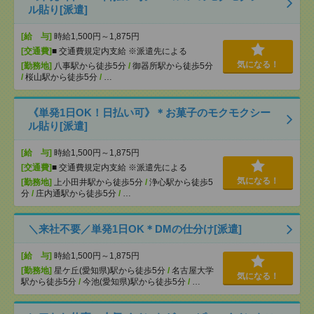
ル貼り[派遣]
[給 与]
時給1,500円～1,875円
[交通費]
■ 交通費規定内支給 ※派遣先による
気になる！
[勤務地]
八事駅から徒歩5分
/
御器所駅から徒歩5分
/
桜山駅から徒歩5分
/
…
《単発1日OK！日払い可》＊お菓子のモクモクシー
ル貼り[派遣]
[給 与]
時給1,500円～1,875円
[交通費]
■ 交通費規定内支給 ※派遣先による
気になる！
[勤務地]
上小田井駅から徒歩5分
/
浄心駅から徒歩5
分
/
庄内通駅から徒歩5分
/
…
＼来社不要／単発1日OK＊DMの仕分け[派遣]
[給 与]
時給1,500円～1,875円
[勤務地]
星ケ丘(愛知県)駅から徒歩5分
/
名古屋大学
気になる！
駅から徒歩5分
/
今池(愛知県)駅から徒歩5分
/
…