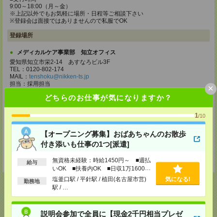
9:00～18:00（月～金）
※上記以外でもお気軽に場所・日程等ご相談下さい
※登録会は面接ではありませんので私服でOK
登録場所
メディカルケア事業部 知立オフィス
愛知県知立市栄2-14 あすなろビル3F
TEL：0120-802-174
MAIL：
tenshoku@nikken-ts.jp
担当：採用担当
×
どちらのお仕事が気になりますか？
メディカルケア事業部 名古屋オフィス
愛知県名古屋市西区牛島町2-5 TOMITA.BLD 4階
1
TEL：0120-455-091
/10
MAIL：
tenshoku@nikken-ts.jp
担当：採用担当
【オープニング募集】おばあちゃんのお散歩
付き添いも仕事の1つ[派遣]
登録交通費
★今ならご来社登録でQUOカード2000円分をプレゼント中★
無資格未経験：時給1450円～ ■週払
給与
いOK ■扶養内OK ■日収1万1600円
以上
塩釜口駅 / 平針駅 / 植田(名古屋市営)
気になる!
勤務地
駅 / …
応募ページへ
説明会参加で全員に【現金2千円相当プレゼ