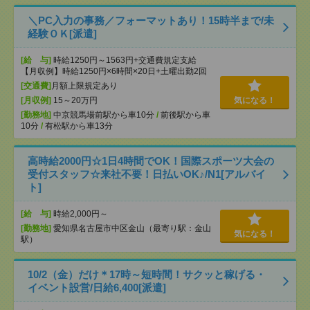
＼PC入力の事務／フォーマットあり！15時半まで/未
経験ＯＫ[派遣]
[給 与]
時給1250円～1563円+交通費規定支給
【月収例】時給1250円×6時間×20日+土曜出勤2回
[交通費]
月額上限規定あり
[月収例]
15～20万円
気になる！
[勤務地]
中京競馬場前駅から車10分
/
前後駅から車
10分
/
有松駅から車13分
高時給2000円☆1日4時間でOK！国際スポーツ大会の
受付スタッフ☆来社不要！日払いOK♪/N1[アルバイ
ト]
[給 与]
時給2,000円～
[勤務地]
愛知県名古屋市中区金山（最寄り駅：金山
気になる！
駅）
10/2（金）だけ＊17時～短時間！サクッと稼げる・
イベント設営/日給6,400[派遣]