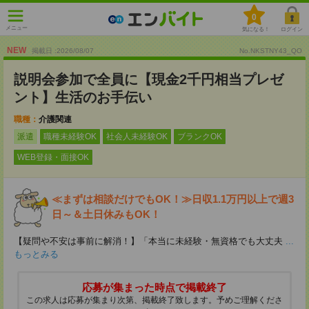
0
メニュー
気になる！
ログイン
NEW
掲載日 :2026
/
08
/
07
No.NKSTNY43_QO
説明会参加で全員に【現金2千円相当プレゼ
ント】生活のお手伝い
職種：
介護関連
派遣
職種未経験OK
社会人未経験OK
ブランクOK
WEB登録・面接OK
≪まずは相談だけでもOK！≫日収1.1万円以上で週3
日～＆土日休みもOK！
【疑問や不安は事前に解消！】「本当に未経験・無資格でも大丈夫
...
もっとみる
応募が集まった時点で掲載終了
この求人は応募が集まり次第、掲載終了致します。予めご理解くださ