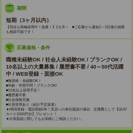
期間
短期（3ヶ月以内）
【現在も積極採用中！急募！】2カ月～ ■ご応募から最短2～3日後の就業
も相談可能です！
応募資格・条件
職種未経験OK / 社会人未経験OK / ブランクOK /
10名以上の大量募集 / 履歴書不要 / 40～50代活躍
中 / WEB登録・面接OK
■無資格・未経験OK！
■年齢・学歴不問！ブランクOK!
■10名以上採用予定！
■履歴書不要
■社会保険完備
■社員登用あり（紹介予定派遣）
★WEB登録・電話登録OK！支店への来社面談の場合、交通費として【QUO
カード2000円分】プレゼント！
★出張面談に関してもお気軽にご相談ください。