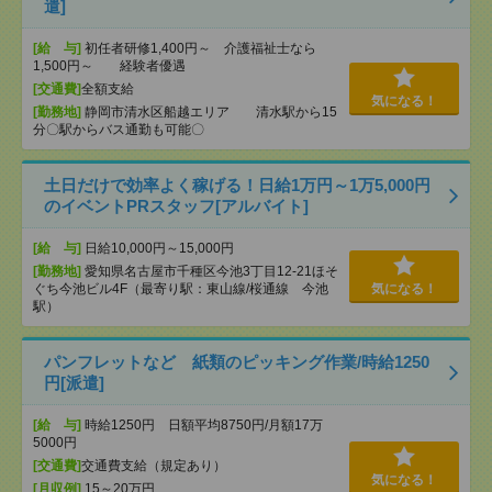
遣]
[給 与]
初任者研修1,400円～ 介護福祉士なら
1,500円～ 経験者優遇
[交通費]
全額支給
気になる！
[勤務地]
静岡市清水区船越エリア 清水駅から15
分〇駅からバス通勤も可能〇
土日だけで効率よく稼げる！日給1万円～1万5,000円
のイベントPRスタッフ[アルバイト]
[給 与]
日給10,000円～15,000円
[勤務地]
愛知県名古屋市千種区今池3丁目12-21ほそ
ぐち今池ビル4F（最寄り駅：東山線/桜通線 今池
気になる！
駅）
パンフレットなど 紙類のピッキング作業/時給1250
円[派遣]
[給 与]
時給1250円 日額平均8750円/月額17万
5000円
[交通費]
交通費支給（規定あり）
気になる！
[月収例]
15～20万円