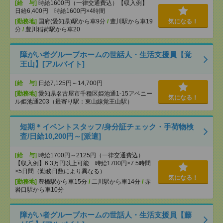
[給 与]
時給1600円（一律交通費込）【収入例】
日給6,400円 時給1600円×4時間
[勤務地]
国府(愛知県)駅から車9分
/
豊川駅から車19
気になる！
分
/
豊川稲荷駅から車20
障がい者グループホームの世話人・生活支援員【覚
王山】[アルバイト]
[給 与]
日給7,125円～14,700円
[勤務地]
愛知県名古屋市千種区姫池通1-15アベニー
気になる！
ル姫池通203（最寄り駅：東山線覚王山駅）
短期＊イベントスタッフ/身分証チェック・手荷物検
査/日給10,200円～[派遣]
[給 与]
時給1700円～2125円（一律交通費込）
【収入例】6.3万円以上可能 時給1700円×7.5時間
×5日間（勤務日数により異なる）
気になる！
[勤務地]
豊橋駅から車15分
/
二川駅から車14分
/
赤
岩口駅から車10分
障がい者グループホームの世話人・生活支援員【藤