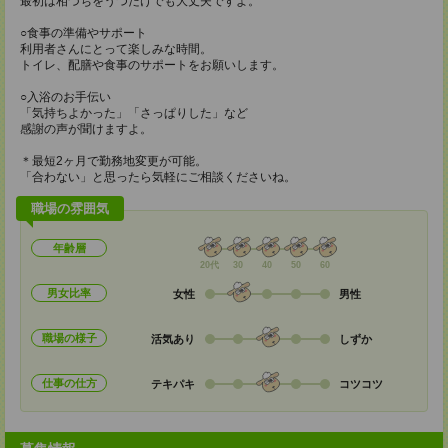
最初は相づちをうつだけでも大丈夫ですよ。
○食事の準備やサポート
利用者さんにとって楽しみな時間。
トイレ、配膳や食事のサポートをお願いします。
○入浴のお手伝い
「気持ちよかった」「さっぱりした」など
感謝の声が聞けますよ。
＊最短2ヶ月で勤務地変更が可能。
「合わない」と思ったら気軽にご相談くださいね。
職場の雰囲気
年齢層
20代
30
40
50
60
男女比率
女性
男性
職場の様子
活気あり
しずか
仕事の仕方
テキパキ
コツコツ