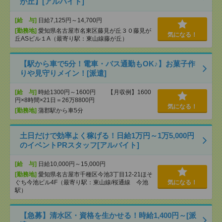
が丘】[アルバイト]
[給 与]
日給7,125円～14,700円
[勤務地]
愛知県名古屋市名東区藤見が丘３０藤見が
気になる！
丘ASビル１A（最寄り駅：東山線藤が丘）
【駅から車で5分！電車・バス通勤もOK♪】お菓子作
りや見守りメイン！[派遣]
[給 与]
時給1300円～1600円 【月収例】1600
円×8時間×21日＝26万8800円
気になる！
[勤務地]
蒲郡駅から車5分
土日だけで効率よく稼げる！日給1万円～1万5,000円
のイベントPRスタッフ[アルバイト]
[給 与]
日給10,000円～15,000円
[勤務地]
愛知県名古屋市千種区今池3丁目12-21ほそ
ぐち今池ビル4F（最寄り駅：東山線/桜通線 今池
気になる！
駅）
【急募】清水区・資格を生かせる！時給1,400円～[派