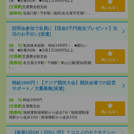
OK ■扶養内OK ■日収1万1600円以上
[交通費]
交通費全額支給
気になる！
[勤務地]
塩釜口駅
/
平針駅
/
植田(名古屋市営)駅
/
…
説明会参加で全員に【現金2千円相当プレゼント】生
活のお手伝い[派遣]
[給 与]
無資格未経験：時給1450円～ ■週払い
OK ■扶養内OK ■日収1万1600円以上
[交通費]
交通費全額支給
気になる！
[勤務地]
名古屋大学駅
/
千種駅
/
東山公園(愛知県)駅
/
…
時給1900円！【アジア競技大会】競技会場での設営
サポート／大量募集[派遣]
[給 与]
時給1900円
[交通費]
交通費支給
気になる！
[勤務地]
瑞穂運動場東駅から徒歩7分
/
瑞穂運動場
西駅から徒歩10分
/
新瑞橋駅から徒歩10分
《単発1日OK！日払い可》＊コスメのモクモクシー