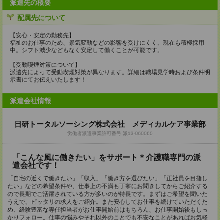
派遣先の概要
配属先について
【安心・安定の勤務先】
福祉のお仕事のため、景気変動などの影響を受けにくく、現在も積極採用
中。シフト減少などもなく安定して働くことが可能です。
【受動喫煙対策について】
派遣先によって受動喫煙対策が異なります。詳細は職場見学時および条件明
示書にてお伝えいたします！
派遣会社情報
日研トータルソーシング株式会社 メディカルケア事業部
労働者派遣事業許可番号:派13-060060
「こんな風に働きたい」をサポート＊介護職専門の派
遣会社です！
「自宅の近くで働きたい」「収入」「働き方を選びたい」「正社員を目指し
たい」などの希望条件や、仕事上の不満も丁寧にお聞きしてからご紹介する
ので長期でご活躍されている方が多いのが特長です。まずはご希望を聞いた
うえで、ピッタリの求人をご紹介。また安心してお仕事を続けていただくた
め、経験豊富な専任担当者がお仕事開始前はもちろん、お仕事開始後もしっ
かりフォロー。仕事の悩みやそれ以外のことでも不安なことがあればお気軽