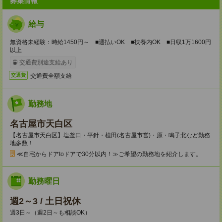
募集情報
給与
無資格未経験：時給1450円～ ■週払いOK ■扶養内OK ■日収1万1600円
以上
交通費別途支給あり
交通費全額支給
交通費
勤務地
名古屋市天白区
【名古屋市天白区】塩釜口・平針・植田(名古屋市営)・原・鳴子北など勤務
地多数！
≪自宅からドアtoドアで30分以内！≫ご希望の勤務地を紹介します。
勤務曜日
週2～3 / 土日祝休
週3日～（週2日～も相談OK）