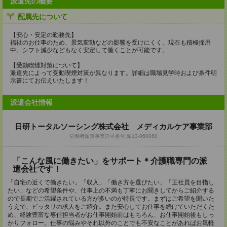
派遣先の概要
配属先について
【安心・安定の勤務先】
福祉のお仕事のため、景気変動などの影響を受けにくく、現在も積極採用
中。シフト減少などもなく安定して働くことが可能です。
【受動喫煙対策について】
派遣先によって受動喫煙対策が異なります。詳細は職場見学時および条件明
示書にてお伝えいたします！
派遣会社情報
日研トータルソーシング株式会社 メディカルケア事業部
労働者派遣事業許可番号:派13-060060
「こんな風に働きたい」をサポート＊介護職専門の派
遣会社です！
「自宅の近くで働きたい」「収入」「働き方を選びたい」「正社員を目指し
たい」などの希望条件や、仕事上の不満も丁寧にお聞きしてからご紹介する
ので長期でご活躍されている方が多いのが特長です。まずはご希望を聞いた
うえで、ピッタリの求人をご紹介。また安心してお仕事を続けていただくた
め、経験豊富な専任担当者がお仕事開始前はもちろん、お仕事開始後もしっ
かりフォロー。仕事の悩みやそれ以外のことでも不安なことがあればお気軽