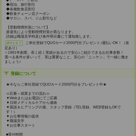
◆テーマパーク割引
◆宿泊、旅行割引
◆各種飲食店割引
◆飲食チェーン店クーポン
◆サロン、スパ、ジム割引など
【受動喫煙対策について】
派遣先により受動喫煙対策が異なります。
詳細は職場見学時及び条件明示書にて通知致します。
ご来社登録でQUOカード2000円分プレゼント♪週払いOK！（規
ポイント！
定あり）
☆1981年創業。長く続く実績があるので安心♪ご紹介できるお仕事多数！
選べる条件が多いって、実は重要なこと。安心の「ニッケン」で一緒に働き
ましょう♪
登録について
★今ならご来社登録でQUOカード2000円分をプレゼント中★
≪応募～就業までの流れ≫
▼Webまたはお電話にてご応募
▼日研メディカルケアから連絡
▼面談＆ヒアリングの後、スタッフ登録（TEL登録、WEB登録もOKで
す！）
▼お仕事情報の提供
▼職場見学
▼お仕事スタート
■受付時間