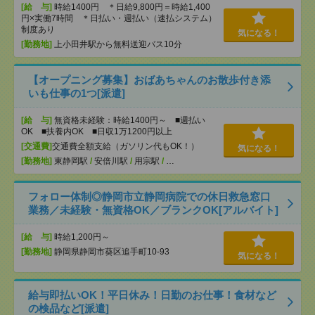
[給 与]
時給1400円 ＊日給9,800円＝時給1,400
円×実働7時間 ＊日払い・週払い（速払システム）
制度あり
気になる！
[勤務地]
上小田井駅から無料送迎バス10分
【オープニング募集】おばあちゃんのお散歩付き添
いも仕事の1つ[派遣]
[給 与]
無資格未経験：時給1400円～ ■週払い
OK ■扶養内OK ■日収1万1200円以上
[交通費]
交通費全額支給（ガソリン代もOK！）
気になる！
[勤務地]
東静岡駅
/
安倍川駅
/
用宗駅
/
…
フォロー体制◎静岡市立静岡病院での休日救急窓口
業務／未経験・無資格OK／ブランクOK[アルバイト]
[給 与]
時給1,200円～
[勤務地]
静岡県静岡市葵区追手町10-93
気になる！
給与即払いOK！平日休み！日勤のお仕事！食材など
の検品など[派遣]