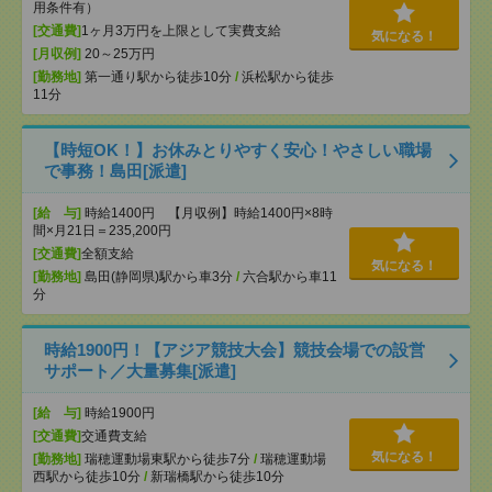
用条件有）
[交通費]
1ヶ月3万円を上限として実費支給
気になる！
[月収例]
20～25万円
[勤務地]
第一通り駅から徒歩10分
/
浜松駅から徒歩
11分
【時短OK！】お休みとりやすく安心！やさしい職場
で事務！島田[派遣]
[給 与]
時給1400円 【月収例】時給1400円×8時
間×月21日＝235,200円
[交通費]
全額支給
気になる！
[勤務地]
島田(静岡県)駅から車3分
/
六合駅から車11
分
時給1900円！【アジア競技大会】競技会場での設営
サポート／大量募集[派遣]
[給 与]
時給1900円
[交通費]
交通費支給
気になる！
[勤務地]
瑞穂運動場東駅から徒歩7分
/
瑞穂運動場
西駅から徒歩10分
/
新瑞橋駅から徒歩10分