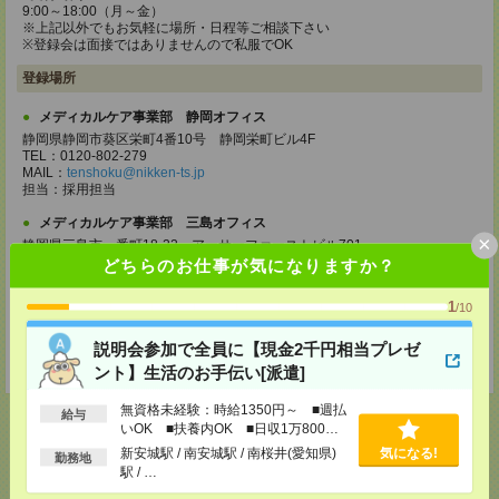
9:00～18:00（月～金）
※上記以外でもお気軽に場所・日程等ご相談下さい
※登録会は面接ではありませんので私服でOK
登録場所
メディカルケア事業部 静岡オフィス
静岡県静岡市葵区栄町4番10号 静岡栄町ビル4F
TEL：0120-802-279
MAIL：
tenshoku@nikken-ts.jp
担当：採用担当
メディカルケア事業部 三島オフィス
×
静岡県三島市一番町18-22 アーサーファーストビル701
TEL：0120-633-453
どちらのお仕事が気になりますか？
MAIL：
tenshoku@nikken-ts.jp
担当：採用担当
1
/10
登録交通費
説明会参加で全員に【現金2千円相当プレゼ
★今ならご来社登録でQUOカード2000円分をプレゼント中★
ント】生活のお手伝い[派遣]
無資格未経験：時給1350円～ ■週払
給与
いOK ■扶養内OK ■日収1万800円
以上
新安城駅 / 南安城駅 / 南桜井(愛知県)
気になる!
勤務地
駅 / …
応募ページへ