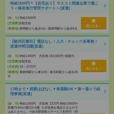
時給1500円＊【在宅あり】マスコミ関連企業で働こ
う＜媒体進行管理サポート＞[派遣]
[給 与]
時給1500円
[交通費]
全額支給
気になる！
[勤務地]
静岡駅から徒歩3分
/
新静岡駅から徒歩6分
【駿河区豊田】電話なし！入力・チェック多事務！
派遣仲間活躍[派遣]
[給 与]
時給1450円 月収例 232,000円+残業代
[交通費]
全額支給
[月収例]
20～25万円
気になる！
[勤務地]
東静岡駅から車10分
/
春日町駅から徒歩20
分
17時まで＊残業ほぼなし▼車通勤OK＊第一通りで経
理事務[派遣]
[給 与]
時給1500円 月収例 23万円 時給1500円×
実働7h45m×週5日×4週 ※月収例を保証するもので
はありません。※給与即受取りサービス利用可（利