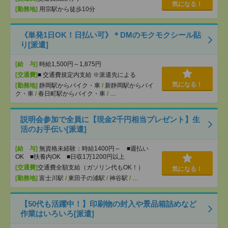
気になる！
[勤務地]
用宗駅から徒歩10分
《単発1日OK！日払い可》＊DMのモクモクシール貼
り[派遣]
[給 与]
時給1,500円～1,875円
[交通費]
■ 交通費規定内支給 ※派遣先による
気になる！
[勤務地]
静岡駅からバイク・車
/
新静岡駅からバイ
ク・車
/
春日町駅からバイク・車
/
…
説明会参加で全員に【現金2千円相当プレゼント】生
活のお手伝い[派遣]
[給 与]
無資格未経験：時給1400円～ ■週払い
OK ■扶養内OK ■日収1万1200円以上
[交通費]
交通費全額支給（ガソリン代もOK！）
気になる！
[勤務地]
富士川駅
/
東田子の浦駅
/
神谷駅
/
…
【50代も活躍中！】印刷物の封入や景品箱詰めなど
作業はいろいろ[派遣]