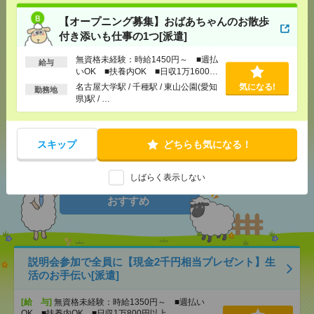
【オープニング募集】おばあちゃんのお散歩
付き添いも仕事の1つ[派遣]
気になる！
電話応募
無資格未経験：時給1450円～ ■週払
給与
いOK ■扶養内OK ■日収1万1600円
以上
メール
LINE
名古屋大学駅 / 千種駅 / 東山公園(愛知
気になる!
で送る
で送る
勤務地
県)駅 / …
シェア
ツイート
ブックマーク
スキップ
どちらも気になる！
しばらく表示しない
あなたの閲覧履歴からの
おすすめ
説明会参加で全員に【現金2千円相当プレゼント】生
活のお手伝い[派遣]
[給 与]
無資格未経験：時給1350円～ ■週払い
OK ■扶養内OK ■日収1万800円以上