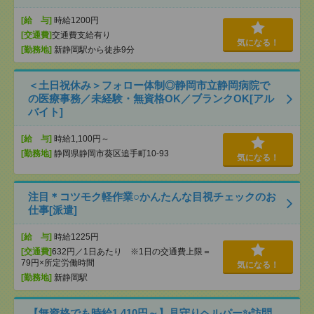
[給 与]
時給1200円
[交通費]
交通費支給有り
気になる！
[勤務地]
新静岡駅から徒歩9分
＜土日祝休み＞フォロー体制◎静岡市立静岡病院で
の医療事務／未経験・無資格OK／ブランクOK[アル
バイト]
[給 与]
時給1,100円～
[勤務地]
静岡県静岡市葵区追手町10-93
気になる！
注目＊コツモク軽作業○かんたんな目視チェックのお
仕事[派遣]
[給 与]
時給1225円
[交通費]
632円／1日あたり ※1日の交通費上限＝
79円×所定労働時間
気になる！
[勤務地]
新静岡駅
【無資格でも時給1,410円～】見守りヘルパー✨訪問