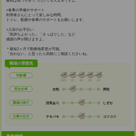
最初は相づちをうつだけでも大丈夫ですよ。
○食事の準備やサポート
利用者さんにとって楽しみな時間。
トイレ、配膳や食事のサポートをお願いします。
○入浴のお手伝い
「気持ちよかった」「さっぱりした」など
感謝の声が聞けますよ。
＊最短2ヶ月で勤務地変更が可能。
「合わない」と思ったら気軽にご相談くださいね。
職場の雰囲気
年齢層
20代
30
40
50
60
男女比率
女性
男性
職場の様子
活気あり
しずか
仕事の仕方
テキパキ
コツコツ