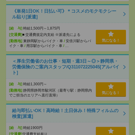
《単発1日OK！日払い可》＊コスメのモクモクシー
ル貼り[派遣]
[給 与]
時給1,500円～1,875円
[交通費]
■ 交通費規定内支給 ※派遣先による
気になる！
[勤務地]
東静岡駅からバイク・車
/
安倍川駅からバ
イク・車
/
用宗駅からバイク・車
/
…
＜厚生労働省のお仕事・短期・週3日～◎＞静岡県・
労働保険のご案内スタッフ/Q311072225045[アルバイ
ト]
[給 与]
時給1,300円～
[勤務地]
静岡県静岡市駿河区（最寄り駅：静岡県内
気になる！
でご担当のエリアへ直行直帰）
給与即払いOK！高時給！土日休み！特殊フィルムの
検査[派遣]
[給 与]
時給1900円
[交通費]
交通費支給有り