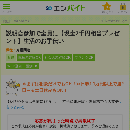
0
メニュー
気になる！
ログイン
掲載日 :2026
/
08
/
03
No.NITSZSZ11_QO
説明会参加で全員に【現金2千円相当プレゼ
ント】生活のお手伝い
職種：
介護関連
派遣
職種未経験OK
社会人未経験OK
ブランクOK
WEB登録・面接OK
≪まずは相談だけでもOK！≫日収1.1万円以上で週2
日～＆土日休みもOK！
【疑問や不安は事前に解消！】「本当に未経験・無資格でも大丈夫
...
もっとみる
応募が集まった時点で掲載終了
この求人は応募が集まり次第、掲載終了致します。予めご理解くださ