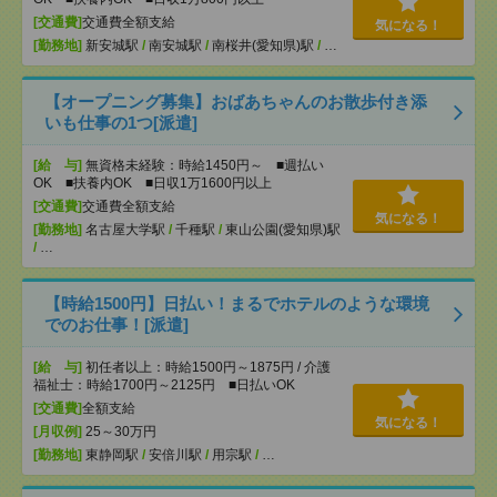
[交通費]
交通費全額支給
気になる！
[勤務地]
新安城駅
/
南安城駅
/
南桜井(愛知県)駅
/
…
【オープニング募集】おばあちゃんのお散歩付き添
いも仕事の1つ[派遣]
[給 与]
無資格未経験：時給1450円～ ■週払い
OK ■扶養内OK ■日収1万1600円以上
[交通費]
交通費全額支給
気になる！
[勤務地]
名古屋大学駅
/
千種駅
/
東山公園(愛知県)駅
/
…
【時給1500円】日払い！まるでホテルのような環境
でのお仕事！[派遣]
[給 与]
初任者以上：時給1500円～1875円 / 介護
福祉士：時給1700円～2125円 ■日払いOK
[交通費]
全額支給
気になる！
[月収例]
25～30万円
[勤務地]
東静岡駅
/
安倍川駅
/
用宗駅
/
…