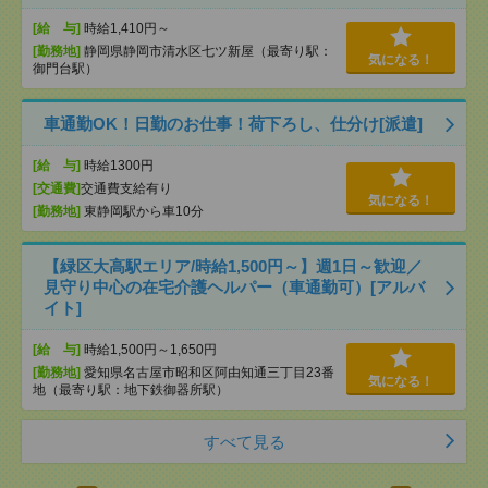
[給 与]
時給1,410円～
[勤務地]
静岡県静岡市清水区七ツ新屋（最寄り駅：
気になる！
御門台駅）
車通勤OK！日勤のお仕事！荷下ろし、仕分け[派遣]
[給 与]
時給1300円
[交通費]
交通費支給有り
気になる！
[勤務地]
東静岡駅から車10分
【緑区大高駅エリア/時給1,500円～】週1日～歓迎／
見守り中心の在宅介護ヘルパー（車通勤可）[アルバ
イト]
[給 与]
時給1,500円～1,650円
[勤務地]
愛知県名古屋市昭和区阿由知通三丁目23番
気になる！
地（最寄り駅：地下鉄御器所駅）
すべて見る