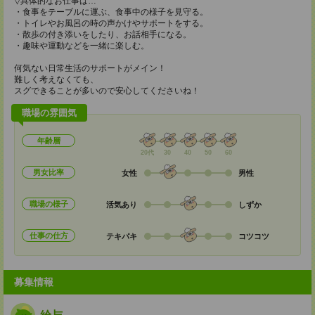
▽具体的なお仕事は…
・食事をテーブルに運ぶ、食事中の様子を見守る。
・トイレやお風呂の時の声かけやサポートをする。
・散歩の付き添いをしたり、お話相手になる。
・趣味や運動などを一緒に楽しむ。
何気ない日常生活のサポートがメイン！
難しく考えなくても、
スグできることが多いので安心してくださいね！
職場の雰囲気
年齢層
20代
30
40
50
60
男女比率
女性
男性
職場の様子
活気あり
しずか
仕事の仕方
テキパキ
コツコツ
募集情報