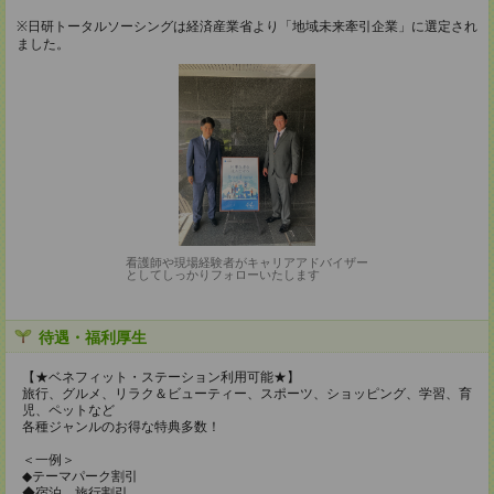
※日研トータルソーシングは経済産業省より「地域未来牽引企業」に選定され
ました。
看護師や現場経験者がキャリアアドバイザー
としてしっかりフォローいたします
待遇・福利厚生
【★ベネフィット・ステーション利用可能★】
旅行、グルメ、リラク＆ビューティー、スポーツ、ショッピング、学習、育
児、ペットなど
各種ジャンルのお得な特典多数！
＜一例＞
◆テーマパーク割引
◆宿泊、旅行割引