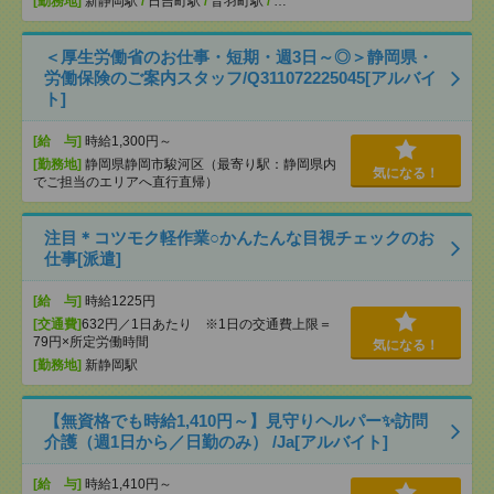
[勤務地]
新静岡駅
/
日吉町駅
/
音羽町駅
/
…
＜厚生労働省のお仕事・短期・週3日～◎＞静岡県・
労働保険のご案内スタッフ/Q311072225045[アルバイ
ト]
[給 与]
時給1,300円～
[勤務地]
静岡県静岡市駿河区（最寄り駅：静岡県内
気になる！
でご担当のエリアへ直行直帰）
注目＊コツモク軽作業○かんたんな目視チェックのお
仕事[派遣]
[給 与]
時給1225円
[交通費]
632円／1日あたり ※1日の交通費上限＝
79円×所定労働時間
気になる！
[勤務地]
新静岡駅
【無資格でも時給1,410円～】見守りヘルパー✨訪問
介護（週1日から／日勤のみ） /Ja[アルバイト]
[給 与]
時給1,410円～