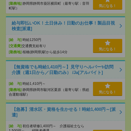
[勤務地]
静岡県静岡市葵区横田町（最寄り駅：音羽
気になる！
町駅）
給与即払いOK！土日休み！日勤のお仕事！製品目視
検査[派遣]
[給 与]
時給1250円
[交通費]
交通費支給有り
気になる！
[勤務地]
桜橋(静岡県)駅から徒歩14分
【無資格でも時給1,410円～】見守りヘルパー✨訪問
介護（週1日から／日勤のみ） /Ja[アルバイト]
[給 与]
時給1,410円～
[勤務地]
静岡県静岡市駿河区栗原（最寄り駅：県総
気になる！
合運動場駅）
【急募】清水区・資格を生かせる！時給1,400円～[派
遣]
[給 与]
初任者研修1,400円～ 介護福祉士なら
1,500円～ 経験者優遇