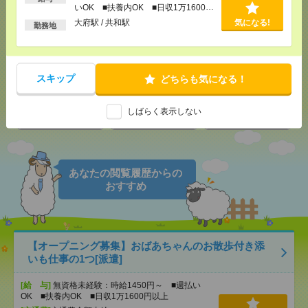
いOK ■扶養内OK ■日収1万1600円
以上
大府駅 / 共和駅
気になる!
勤務地
気になる！
電話応募
メール
LINE
で送る
で送る
スキップ
どちらも気になる！
しばらく表示しない
シェア
ツイート
ブックマーク
あなたの閲覧履歴からの
おすすめ
【オープニング募集】おばあちゃんのお散歩付き添
いも仕事の1つ[派遣]
[給 与]
無資格未経験：時給1450円～ ■週払い
OK ■扶養内OK ■日収1万1600円以上