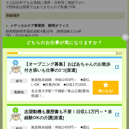
※上記以外でもお気軽に場所・日程等ご相談下さい
※登録会は面接ではありませんので私服でOK
登録場所
メディカルケア事業部 静岡オフィス
静岡県静岡市葵区栄町4番10号 静岡栄町ビル4F
×
TEL：0120-802-279
MAIL：
tenshoku@nikken-ts.jp
どちらのお仕事が気になりますか？
担当：採用担当
1
メディカルケア事業部 三島オフィス
/10
静岡県三島市一番町18-22 アーサーファーストビル701
TEL：0120-633-453
【オープニング募集】おばあちゃんのお散歩
MAIL：
tenshoku@nikken-ts.jp
付き添いも仕事の1つ[派遣]
担当：採用担当
無資格未経験：時給1450円～ ■週払
登録交通費
給与
いOK ■扶養内OK ■日収1万1600円
★今ならご来社登録でQUOカード2000円分をプレゼント中★
以上
名古屋大学駅 / 千種駅 / 東山公園(愛知
気になる!
勤務地
県)駅 / …
志望動機も履歴書も不要！日収1.1万円～＊未
経験OKの介護[派遣]
応募ページへ
無資格未経験：時給1450円～ ■週払
給与