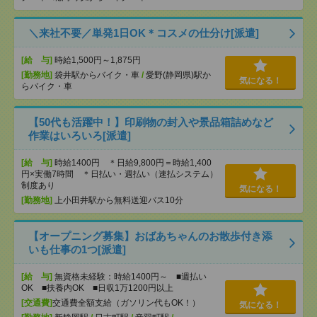
＼来社不要／単発1日OK＊コスメの仕分け[派遣]
[給 与]
時給1,500円～1,875円
[勤務地]
袋井駅からバイク・車
/
愛野(静岡県)駅か
気になる！
らバイク・車
【50代も活躍中！】印刷物の封入や景品箱詰めなど
作業はいろいろ[派遣]
[給 与]
時給1400円 ＊日給9,800円＝時給1,400
円×実働7時間 ＊日払い・週払い（速払システム）
制度あり
気になる！
[勤務地]
上小田井駅から無料送迎バス10分
【オープニング募集】おばあちゃんのお散歩付き添
いも仕事の1つ[派遣]
[給 与]
無資格未経験：時給1400円～ ■週払い
OK ■扶養内OK ■日収1万1200円以上
[交通費]
交通費全額支給（ガソリン代もOK！）
気になる！