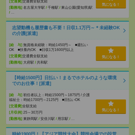
[交通費]
交通費全額支給
気になる！
[勤務地]
名古屋大学駅
/
千種駅
/
東山公園(愛知県)駅
/
…
志望動機も履歴書も不要！日収1.1万円～＊未経験OK
の介護[派遣]
[給 与]
無資格未経験：時給1450円～ ■週払い
OK ■扶養内OK ■日収1万1600円以上
[交通費]
交通費全額支給
気になる！
[勤務地]
大府駅
/
共和駅
【時給1500円】日払い！まるでホテルのような環境
でのお仕事！[派遣]
[給 与]
初任者以上：時給1500円～1875円 / 介護
福祉士：時給1700円～2125円 ■日払いOK
[交通費]
全額支給
気になる！
[月収例]
25～30万円
[勤務地]
東静岡駅
/
安倍川駅
/
用宗駅
/
…
時給1900円！【アジア競技大会】競技会場での設営