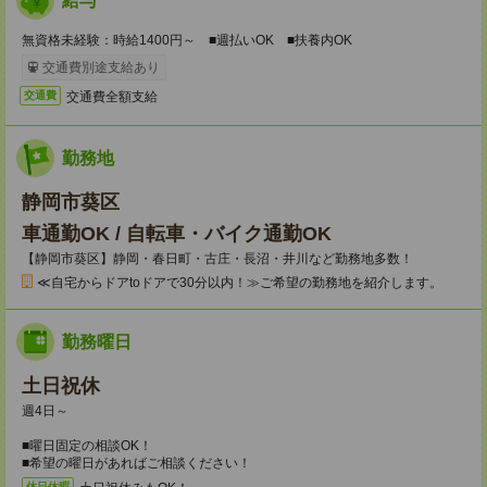
給与
無資格未経験：時給1400円～ ■週払いOK ■扶養内OK
交通費別途支給あり
交通費全額支給
交通費
勤務地
静岡市葵区
車通勤OK / 自転車・バイク通勤OK
【静岡市葵区】静岡・春日町・古庄・長沼・井川など勤務地多数！
≪自宅からドアtoドアで30分以内！≫ご希望の勤務地を紹介します。
勤務曜日
土日祝休
週4日～
■曜日固定の相談OK！
■希望の曜日があればご相談ください！
休日休暇