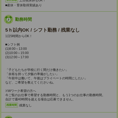
土日祝休みもOK！
■産休・育休取得実績あり
勤務時間
5ｈ以内OK / シフト勤務 / 残業なし
1日5時間からOK！
■シフト例
(1)8:00～13:00
(2)10:00～15:00
(3)12:00～17:00
「子どもたちが学校に行く間だけ働きたい」
「余裕を持って夕飯の準備がしたい」
「午前中は働いて、午後はプライベートの時間にしたい」
など、ご希望を教えてくださいね。
※Wワーク希望の方へ
今ご覧のお仕事で希望する勤務時間と、もう1つのお仕事の勤務時間。
合計で週40時間を超える場合は応募できません。
残業なし
残業時間