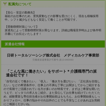
配属先について
【安心・安定の勤務先】
福祉のお仕事のため、景気変動などの影響を受けにくく、現在も積極採用
中。シフト減少などもなく安定して働くことが可能です。
【受動喫煙対策について】
派遣先によって受動喫煙対策が異なります。詳細は職場見学時および条件明
示書にてお伝えいたします！
派遣会社情報
日研トータルソーシング株式会社 メディカルケア事業部
労働者派遣事業許可番号:派13-060060
「こんな風に働きたい」をサポート＊介護職専門の派
遣会社です！
「自宅の近くで働きたい」「収入」「働き方を選びたい」「正社員を目指し
たい」などの希望条件や、仕事上の不満も丁寧にお聞きしてからご紹介する
ので長期でご活躍されている方が多いのが特長です。まずはご希望を聞いた
うえで、ピッタリの求人をご紹介。また安心してお仕事を続けていただくた
め、経験豊富な専任担当者がお仕事開始前はもちろん、お仕事開始後もしっ
かりフォロー。仕事の悩みやそれ以外のことでも不安なことがあればお気軽
にご相談くださいね。