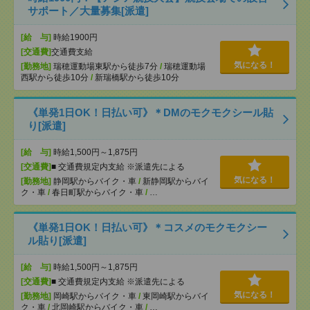
サポート／大量募集[派遣]
[給 与]
時給1900円
[交通費]
交通費支給
気になる！
[勤務地]
瑞穂運動場東駅から徒歩7分
/
瑞穂運動場
西駅から徒歩10分
/
新瑞橋駅から徒歩10分
《単発1日OK！日払い可》＊DMのモクモクシール貼
り[派遣]
[給 与]
時給1,500円～1,875円
[交通費]
■ 交通費規定内支給 ※派遣先による
気になる！
[勤務地]
静岡駅からバイク・車
/
新静岡駅からバイ
ク・車
/
春日町駅からバイク・車
/
…
《単発1日OK！日払い可》＊コスメのモクモクシー
ル貼り[派遣]
[給 与]
時給1,500円～1,875円
[交通費]
■ 交通費規定内支給 ※派遣先による
気になる！
[勤務地]
岡崎駅からバイク・車
/
東岡崎駅からバイ
ク・車
/
北岡崎駅からバイク・車
/
…