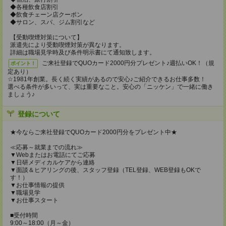
◆各種飲食店割引
◆飲食チェーン店クーポン
◆サロン、スパ、ジム割引など
【受動喫煙対策について】
派遣先により受動喫煙対策が異なります。
詳細は職場見学時及び条件明示書にて通知致します。
ご来社登録でQUOカード2000円分プレゼント♪週払いOK！（規
ポイント！
定あり）
☆1981年創業。長く続く実績があるので安心♪ご紹介できるお仕事多数！
選べる条件が多いって、実は重要なこと。安心の「ニッケン」で一緒に働き
ましょう♪
登録について
★今ならご来社登録でQUOカード2000円分をプレゼント中★
≪応募～就業までの流れ≫
▼Webまたはお電話にてご応募
▼日研メディカルケアから連絡
▼面談＆ヒアリングの後、スタッフ登録（TEL登録、WEB登録もOKで
す！）
▼お仕事情報の提供
▼職場見学
▼お仕事スタート
■受付時間
9:00～18:00（月～金）