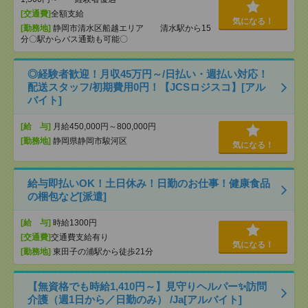
[交通費]
全額支給
気になる！
[勤務地]
静岡市清水区船越エリア 清水駅から15
分〇駅からバス通勤も可能〇
◎経験者歓迎！月収45万円～/日払い・週払い対応！
配送スタッフ/初期費用0円！【JCSロジスコ】[アル
バイト]
[給 与]
月給450,000円～800,000円
[勤務地]
静岡県静岡市駿河区
気になる！
給与即払いOK！土日休み！日勤のお仕事！健康食品
の梱包など[派遣]
[給 与]
時給1300円
[交通費]
交通費支給有り
気になる！
[勤務地]
東田子の浦駅から徒歩21分
【無資格でも時給1,410円～】見守りヘルパー✨訪問
介護（週1日から／日勤のみ） /Ja[アルバイト]