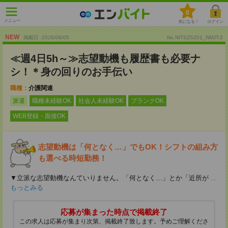
0
メニュー
気になる！
ログイン
NEW
掲載日 :2026
/
08
/
05
No.NITSZSZ01_NMJT-2
≪週4日5h～≫志望動機も履歴書も必要ナ
シ！＊身の回りのお手伝い
職種：
介護関連
派遣
職種未経験OK
社会人未経験OK
ブランクOK
WEB登録・面接OK
志望動機は「何となく…」でもOK！シフトの組み方
も選べる時短勤務！
▼立派な志望動機なんていりません。「何となく…」とか「近所が
...
もっとみる
応募が集まった時点で掲載終了
この求人は応募が集まり次第、掲載終了致します。予めご理解くださ